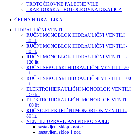
TROTOČKOVNE PALETNE VILE
TRAKTORSKA TROTOČKOVNA DIZALICA
ČELNA HIDRAULIKA
HIDRAULIČNI VENTILI
RUČNI MONOBLOK HIDRAULIČNI VENTILI -
50 lit.
RUČNI MONOBLOK HIDRAULIČNI VENTILI -
80 lit.
RUČNI MONOBLOK HIDRAULIČNI VENTILI -
120 lit.
RUČNI SEKCIJSKI HIDRAULIČNI VENTILI - 70
lit.
RUČNI SEKCIJSKI HIDRAULIČNI VENTILI - 100
lit.
ELEKTROHIDRAULIČNI MONOBLOK VENTILI
- 50 lit.
ELEKTROHIDRAULIČNI MONOBLOK VENTILI
- 80 lit.
RUČNO-ELEKTRIČNI MONOBLOK VENTILI -
80 lit.
VENTILI UPRAVLJANI PREKO SAJLE
sastavljeni sklop joystic
sastavljeni sklop 1 poz