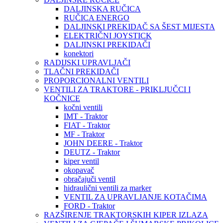
DALJINSKA RUČICA
RUČICA ENERGO
DALJINSKI PREKIDAČ SA ŠEST MIJESTA
ELEKTRIČNI JOYSTICK
DALJINSKI PREKIDAČI
konektori
RADIJSKI UPRAVLJAČI
TLAČNI PREKIDAČI
PROPORCIONALNI VENTILI
VENTILI ZA TRAKTORE - PRIKLJUČCI I
KOČNICE
kočni ventili
IMT - Traktor
FIAT - Traktor
MF - Traktor
JOHN DEERE - Traktor
DEUTZ - Traktor
kiper ventil
okopavač
obračajuči ventil
hidraulični ventili za marker
VENTIL ZA UPRAVLJANJE KOTAČIMA
FORD - Traktor
RAZŠIRENJE TRAKTORSKIH KIPER IZLAZA