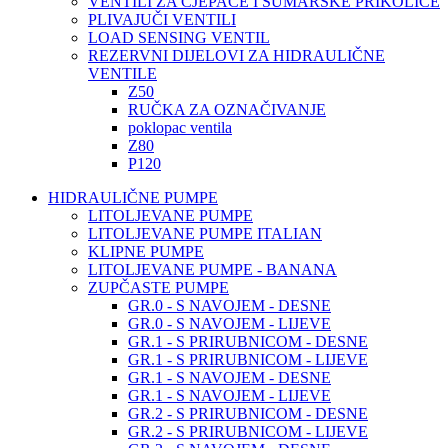
VENTILI ZA CJEPAČE I ŠUMARSKE PRIKOLICE
PLIVAJUČI VENTILI
LOAD SENSING VENTIL
REZERVNI DIJELOVI ZA HIDRAULIČNE
VENTILE
Z50
RUČKA ZA OZNAČIVANJE
poklopac ventila
Z80
P120
HIDRAULIČNE PUMPE
LITOLJEVANE PUMPE
LITOLJEVANE PUMPE ITALIAN
KLIPNE PUMPE
LITOLJEVANE PUMPE - BANANA
ZUPČASTE PUMPE
GR.0 - S NAVOJEM - DESNE
GR.0 - S NAVOJEM - LIJEVE
GR.1 - S PRIRUBNICOM - DESNE
GR.1 - S PRIRUBNICOM - LIJEVE
GR.1 - S NAVOJEM - DESNE
GR.1 - S NAVOJEM - LIJEVE
GR.2 - S PRIRUBNICOM - DESNE
GR.2 - S PRIRUBNICOM - LIJEVE