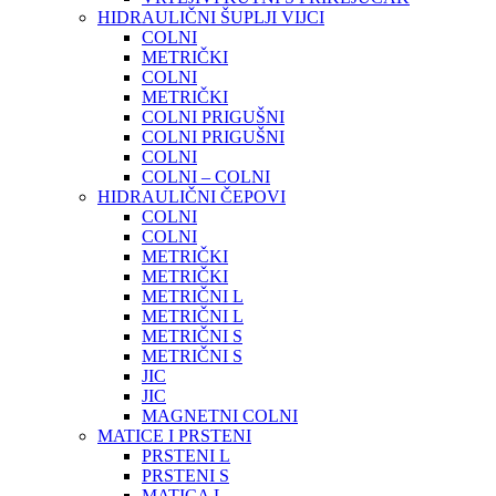
HIDRAULIČNI ŠUPLJI VIJCI
COLNI
METRIČKI
COLNI
METRIČKI
COLNI PRIGUŠNI
COLNI PRIGUŠNI
COLNI
COLNI – COLNI
HIDRAULIČNI ČEPOVI
COLNI
COLNI
METRIČKI
METRIČKI
METRIČNI L
METRIČNI L
METRIČNI S
METRIČNI S
JIC
JIC
MAGNETNI COLNI
MATICE I PRSTENI
PRSTENI L
PRSTENI S
MATICA L