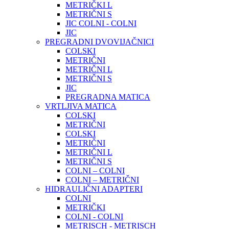
METRIČKI L
METRIČNI S
JIC COLNI - COLNI
JIC
PREGRADNI DVOVIJAČNICI
COLSKI
METRIČNI
METRIČNI L
METRIČNI S
JIC
PREGRADNA MATICA
VRTLJIVA MATICA
COLSKI
METRIČNI
COLSKI
METRIČNI
METRIČNI L
METRIČNI S
COLNI – COLNI
COLNI – METRIČNI
HIDRAULIČNI ADAPTERI
COLNI
METRIČKI
COLNI - COLNI
METRISCH - METRISCH