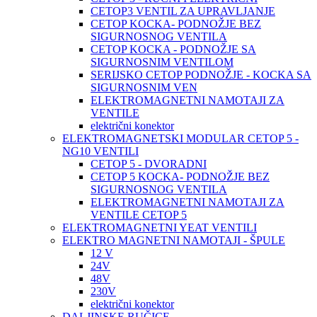
CETOP3 VENTIL ZA UPRAVLJANJE
CETOP KOCKA- PODNOŽJE BEZ
SIGURNOSNOG VENTILA
CETOP KOCKA - PODNOŽJE SA
SIGURNOSNIM VENTILOM
SERIJSKO CETOP PODNOŽJE - KOCKA SA
SIGURNOSNIM VEN
ELEKTROMAGNETNI NAMOTAJI ZA
VENTILE
električni konektor
ELEKTROMAGNETSKI MODULAR CETOP 5 -
NG10 VENTILI
CETOP 5 - DVORADNI
CETOP 5 KOCKA- PODNOŽJE BEZ
SIGURNOSNOG VENTILA
ELEKTROMAGNETNI NAMOTAJI ZA
VENTILE CETOP 5
ELEKTROMAGNETNI YEAT VENTILI
ELEKTRO MAGNETNI NAMOTAJI - ŠPULE
12 V
24V
48V
230V
električni konektor
DALJINSKE RUČICE