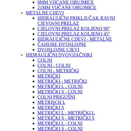
9MM VIJČANE OBUJMICE
21MM VIJČANE OBUJMICE
METALNE CIJEVI
HIDRAULIČNI PRIKLJUČAK RAVNI
CJEVOvNI PRELAZ
CJELOVNI PRELAZ KOLJENO 90°
CJELOVNI PRELAZ KOLJENO 45°
HIDRAULIČNE CIJEVI - METALNE
ČAHURE DVOSLOJNE
DVOSLOJNE CJEVI
HIDRAULIČNI DVOVIJAČNIKI
COLNI
COLNI - COLNI
COLNI - METRIČKI
METRIČKI
METRIČKI - METRIČKI
METRIČKI L - COLNI
METRIČKI S - COLNI
COLNI PRIGUŠNI
METRISCH L
METRIČKI S
METRIČKI L - METRIČKI L
METRIČKI S - METRIČKI S
METRIČKI L - COLNI
METRIČKI S - COLNI