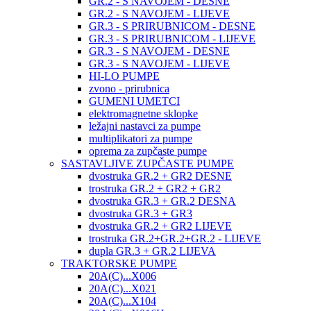
GR.2 - S NAVOJEM - DESNE
GR.2 - S NAVOJEM - LIJEVE
GR.3 - S PRIRUBNICOM - DESNE
GR.3 - S PRIRUBNICOM - LIJEVE
GR.3 - S NAVOJEM - DESNE
GR.3 - S NAVOJEM - LIJEVE
HI-LO PUMPE
zvono - prirubnica
GUMENI UMETCI
elektromagnetne sklopke
ležajni nastavci za pumpe
multiplikatori za pumpe
oprema za zupčaste pumpe
SASTAVLJIVE ZUPČASTE PUMPE
dvostruka GR.2 + GR2 DESNE
trostruka GR.2 + GR2 + GR2
dvostruka GR.3 + GR.2 DESNA
dvostruka GR.3 + GR3
dvostruka GR.2 + GR2 LIJEVE
trostruka GR.2+GR.2+GR.2 - LIJEVE
dupla GR.3 + GR.2 LIJEVA
TRAKTORSKE PUMPE
20A(C)...X006
20A(C)...X021
20A(C)...X104