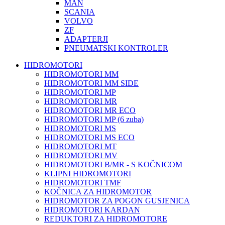
MAN
SCANIA
VOLVO
ZF
ADAPTERJI
PNEUMATSKI KONTROLER
HIDROMOTORI
HIDROMOTORI MM
HIDROMOTORI MM SIDE
HIDROMOTORI MP
HIDROMOTORI MR
HIDROMOTORI MR ECO
HIDROMOTORI MP (6 zuba)
HIDROMOTORI MS
HIDROMOTORI MS ECO
HIDROMOTORI MT
HIDROMOTORI MV
HIDROMOTORI B/MR - S KOČNICOM
KLIPNI HIDROMOTORI
HIDROMOTORI TMF
KOČNICA ZA HIDROMOTOR
HIDROMOTOR ZA POGON GUSJENICA
HIDROMOTORI KARDAN
REDUKTORI ZA HIDROMOTORE