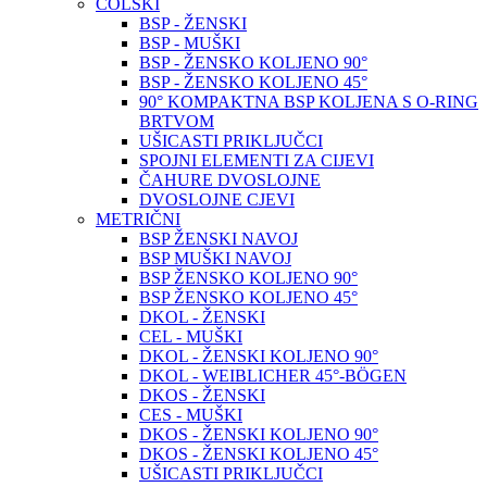
COLSKI
BSP - ŽENSKI
BSP - MUŠKI
BSP - ŽENSKO KOLJENO 90°
BSP - ŽENSKO KOLJENO 45°
90° KOMPAKTNA BSP KOLJENA S O-RING
BRTVOM
UŠICASTI PRIKLJUČCI
SPOJNI ELEMENTI ZA CIJEVI
ČAHURE DVOSLOJNE
DVOSLOJNE CJEVI
METRIČNI
BSP ŽENSKI NAVOJ
BSP MUŠKI NAVOJ
BSP ŽENSKO KOLJENO 90°
BSP ŽENSKO KOLJENO 45°
DKOL - ŽENSKI
CEL - MUŠKI
DKOL - ŽENSKI KOLJENO 90°
DKOL - WEIBLICHER 45°-BÖGEN
DKOS - ŽENSKI
CES - MUŠKI
DKOS - ŽENSKI KOLJENO 90°
DKOS - ŽENSKI KOLJENO 45°
UŠICASTI PRIKLJUČCI