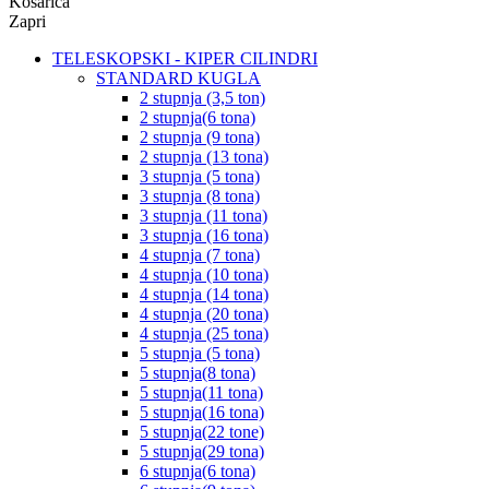
Košarica
Zapri
TELESKOPSKI - KIPER CILINDRI
STANDARD KUGLA
2 stupnja (3,5 ton)
2 stupnja(6 tona)
2 stupnja (9 tona)
2 stupnja (13 tona)
3 stupnja (5 tona)
3 stupnja (8 tona)
3 stupnja (11 tona)
3 stupnja (16 tona)
4 stupnja (7 tona)
4 stupnja (10 tona)
4 stupnja (14 tona)
4 stupnja (20 tona)
4 stupnja (25 tona)
5 stupnja (5 tona)
5 stupnja(8 tona)
5 stupnja(11 tona)
5 stupnja(16 tona)
5 stupnja(22 tone)
5 stupnja(29 tona)
6 stupnja(6 tona)