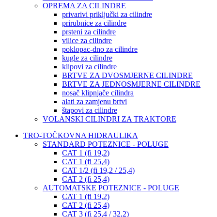
OPREMA ZA CILINDRE
privarivi priključki za cilindre
prirubnice za cilindre
prsteni za cilindre
vilice za cilindre
poklopac-dno za cilindre
kugle za cilindre
klipovi za cilindre
BRTVE ZA DVOSMJERNE CILINDRE
BRTVE ZA JEDNOSMJERNE CILINDRE
nosač klipnjače cilindra
alati za zamjenu brtvi
štapovi za cilindre
VOLANSKI CILINDRI ZA TRAKTORE
TRO-TOČKOVNA HIDRAULIKA
STANDARD POTEZNICE - POLUGE
CAT 1 (fi 19,2)
CAT 1 (fi 25,4)
CAT 1/2 (fi 19,2 / 25,4)
CAT 2 (fi 25,4)
AUTOMATSKE POTEZNICE - POLUGE
CAT 1 (fi 19,2)
CAT 2 (fi 25,4)
CAT 3 (fi 25,4 / 32,2)