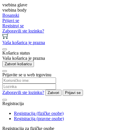
vsebina glave
vsebina body
Bosanski
Prijavi se
Registruj se
Zaboravili ste lozinku?
Vaša košarica je prazna
Košarica status
Vaša košarica je prazna
Zatvori košaricu
Prijavite se u web trgovinu
Zaboravili ste lozinku?
Zatvori
Prijavi se
Registracija
Registracija (fizičke osobe)
Registracija (pravne osobe)
Registracija za fizičke osobe