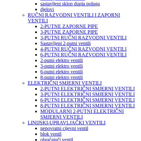
sastavljeni sklop dupla poluga
djelovi
RUČNI RAZVODNI VENTILI I ZAPORNI
VENTILI
2-PUTNE ZAPORNE PIPE
3-PUTNE ZAPORNE PIPE
3-PUTNI RUČNI RAZVODNI VENTILI
Sastavljeni 2-putni ventili
4-PUTNI RUČNI RAZVODNI VENTILI
6-PUTNI RUČNI RAZVODNI VENTILI
2-putni elektro ventili
3-putni elektro ventili
6-putni elektro ventili
8-putni elektro ventili
ELEKTRIČNI SMJERNI VENTILI
2-PUTNI ELEKTRIČNI SMJERNI VENTILI
3-PUTNI ELEKTRIČNI SMJERNI VENTILI
6-PUTNI ELEKTRIČNI SMJERNI VENTILI
8-PUTNI ELEKTRIČNI SMJERNI VENTILI
MODULARNI 2-PUTNI ELEKTRIČNI
SMJERNI VENTILI
LINIJSKI-UPRAVLJAČKI VENTILI
nepovratni cijevni ventil
blok ventil
obračajuči ventil