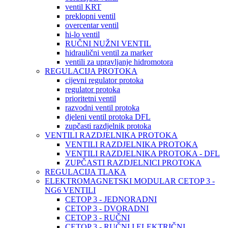
ventil KRT
preklopni ventil
overcentar ventil
hi-lo ventil
RUČNI NUŽNI VENTIL
hidraulični ventil za marker
ventili za upravljanje hidromotora
REGULACIJA PROTOKA
cijevni regulator protoka
regulator protoka
prioritetni ventil
razvodni ventil protoka
djeleni ventil protoka DFL
zupčasti razdjelnik protoka
VENTILI RAZDJELNIKA PROTOKA
VENTILI RAZDJELNIKA PROTOKA
VENTILI RAZDJELNIKA PROTOKA - DFL
ZUPČASTI RAZDJELNICI PROTOKA
REGULACIJA TLAKA
ELEKTROMAGNETSKI MODULAR CETOP 3 -
NG6 VENTILI
CETOP 3 - JEDNORADNI
CETOP 3 - DVORADNI
CETOP 3 - RUČNI
CETOP 3 - RUČNI I ELEKTRIČNI