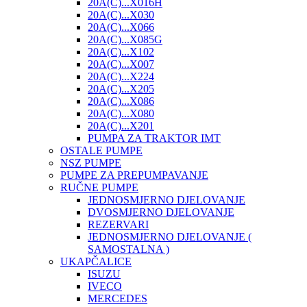
20A(C)...X016H
20A(C)...X030
20A(C)...X066
20A(C)...X085G
20A(C)...X102
20A(C)...X007
20A(C)...X224
20A(C)...X205
20A(C)...X086
20A(C)...X080
20A(C)...X201
PUMPA ZA TRAKTOR IMT
OSTALE PUMPE
NSZ PUMPE
PUMPE ZA PREPUMPAVANJE
RUČNE PUMPE
JEDNOSMJERNO DJELOVANJE
DVOSMJERNO DJELOVANJE
REZERVARI
JEDNOSMJERNO DJELOVANJE (
SAMOSTALNA )
UKAPČALICE
ISUZU
IVECO
MERCEDES