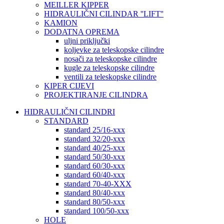
MEILLER KIPPER
HIDRAULIČNI CILINDAR ''LIFT''
KAMION
DODATNA OPREMA
uljni priključki
koljevke za teleskopske cilindre
nosači za teleskopske cilindre
kugle za teleskopske cilindre
ventili za teleskopske cilindre
KIPER CIJEVI
PROJEKTIRANJE CILINDRA
HIDRAULIČNI CILINDRI
STANDARD
standard 25/16-xxx
standard 32/20-xxx
standard 40/25-xxx
standard 50/30-xxx
standard 60/30-xxx
standard 60/40-xxx
standard 70-40-XXX
standard 80/40-xxx
standard 80/50-xxx
standard 100/50-xxx
HOLE