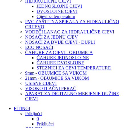
HIDRAULIČNE CJEVI
JEDNOSLOJNE CJEVI
DVOSLOJNE CJEVI
Cijevi za temperaturu
PVC ZAŠTITNA SPIRALA ZA HIDRAULIČNO
CRIJEVO
VODEČI LANAC ZA HIDRAULIČNE CJEVI
NOSAČI ZA JEDNU CJEV
NOSAČI ZA DVIJE CJEVI - DUPLI
ECO NOSAČI
ČAHURE ZA CJEVI - OBUJMICA
ČAHURE JEDNOSLOJNE
ČAHURE DVOSLOJNE
STEZNICI ZA CEVI TEMPERATURE
9mm - OBUJMICE SA VIJKOM
21mm - OBUJMICE SA VIJKOM
USISNE CIJEVI
VISOKOTLAČNI PERAČ
APARAT ZA DIGITALNO MERJENJE DUŽINE
CJEVI
FITINGI
Priključci
0
Priključci