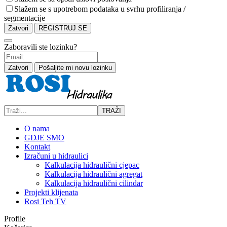
Slažem se s upotrebom podataka u svrhu profiliranja /
segmentacije
Zatvori
REGISTRUJ SE
Zaboravili ste lozinku?
Zatvori
Pošaljite mi novu lozinku
TRAŽI
O nama
GDJE SMO
Kontakt
Izračuni u hidraulici
Kalkulacija hidraulični cjepac
Kalkulacija hidraulični agregat
Kalkulacija hidraulični cilindar
Projekti klijenata
Rosi Teh TV
Profile