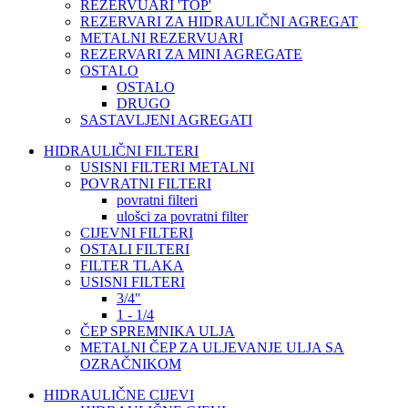
REZERVUARI 'TOP'
REZERVARI ZA HIDRAULIČNI AGREGAT
METALNI REZERVUARI
REZERVARI ZA MINI AGREGATE
OSTALO
OSTALO
DRUGO
SASTAVLJENI AGREGATI
HIDRAULIČNI FILTERI
USISNI FILTERI METALNI
POVRATNI FILTERI
povratni filteri
ulošci za povratni filter
CIJEVNI FILTERI
OSTALI FILTERI
FILTER TLAKA
USISNI FILTERI
3/4"
1 - 1/4
ČEP SPREMNIKA ULJA
METALNI ČEP ZA ULJEVANJE ULJA SA
OZRAČNIKOM
HIDRAULIČNE CIJEVI