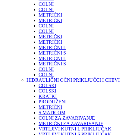
COLNI
COLNI
METRIČKI
METRIČKI
COLNI
COLNI
METRIČKI
METRIČKI
METRIČNI L
METRIČNI S
METRIČNI L
METRIČNI S
COLNI
COLNI
HIDRAULIČNI OČNI PRIKLJUČCI I CIJEVI
COLSKI
COLSKI
KRATKI
PRODUŽENI
METRIČNI
S MATICOM
COLNI ZA ZAVARIVANJE
METRIČKI ZA ZAVARIVANJE
VRTLJIVI KUTNI L PRIKLJUČAK
VRTLJIVI KUTNI S PRIKLJUČAK