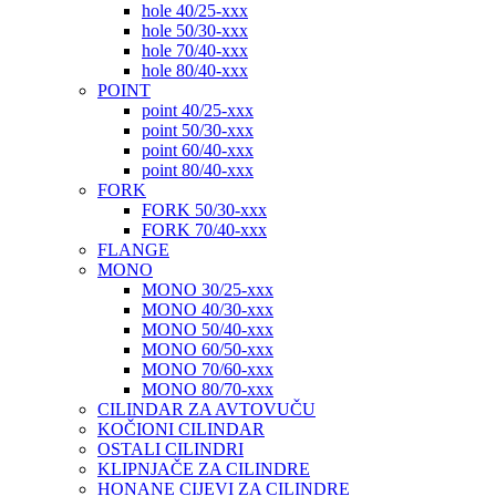
hole 40/25-xxx
hole 50/30-xxx
hole 70/40-xxx
hole 80/40-xxx
POINT
point 40/25-xxx
point 50/30-xxx
point 60/40-xxx
point 80/40-xxx
FORK
FORK 50/30-xxx
FORK 70/40-xxx
FLANGE
MONO
MONO 30/25-xxx
MONO 40/30-xxx
MONO 50/40-xxx
MONO 60/50-xxx
MONO 70/60-xxx
MONO 80/70-xxx
CILINDAR ZA AVTOVUČU
KOČIONI CILINDAR
OSTALI CILINDRI
KLIPNJAČE ZA CILINDRE
HONANE CIJEVI ZA CILINDRE