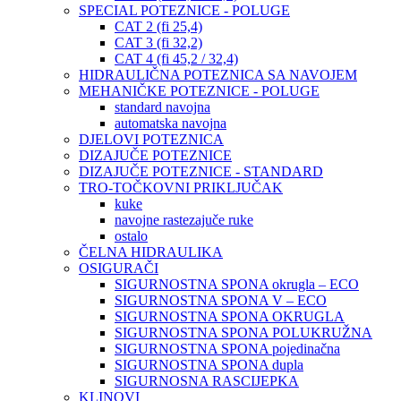
SPECIAL POTEZNICE - POLUGE
CAT 2 (fi 25,4)
CAT 3 (fi 32,2)
CAT 4 (fi 45,2 / 32,4)
HIDRAULIČNA POTEZNICA SA NAVOJEM
MEHANIČKE POTEZNICE - POLUGE
standard navojna
automatska navojna
DJELOVI POTEZNICA
DIZAJUČE POTEZNICE
DIZAJUČE POTEZNICE - STANDARD
TRO-TOČKOVNI PRIKLJUČAK
kuke
navojne rastezajuče ruke
ostalo
ČELNA HIDRAULIKA
OSIGURAČI
SIGURNOSTNA SPONA okrugla – ECO
SIGURNOSTNA SPONA V – ECO
SIGURNOSTNA SPONA OKRUGLA
SIGURNOSTNA SPONA POLUKRUŽNA
SIGURNOSTNA SPONA pojedinačna
SIGURNOSTNA SPONA dupla
SIGURNOSNA RASCIJEPKA
KLINOVI