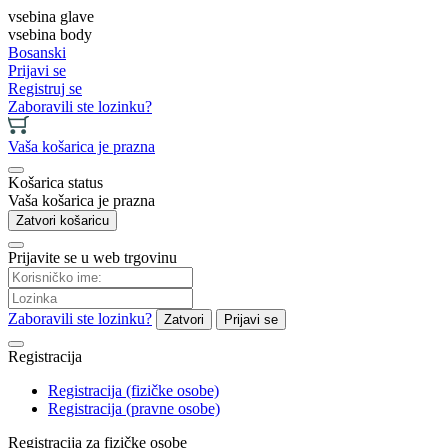
vsebina glave
vsebina body
Bosanski
Prijavi se
Registruj se
Zaboravili ste lozinku?
Vaša košarica je prazna
Košarica status
Vaša košarica je prazna
Zatvori košaricu
Prijavite se u web trgovinu
Zaboravili ste lozinku?
Zatvori
Prijavi se
Registracija
Registracija (fizičke osobe)
Registracija (pravne osobe)
Registracija za fizičke osobe