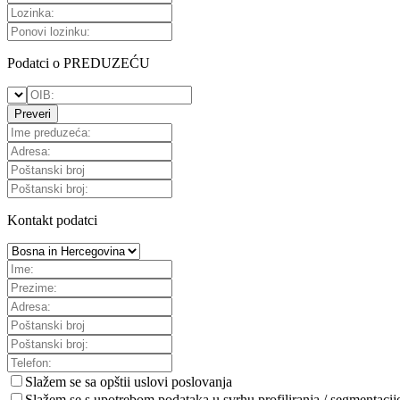
Podatci o PREDUZEĆU
Preveri
Kontakt podatci
Slažem se sa
opštii uslovi poslovanja
Slažem se s upotrebom podataka u svrhu profiliranja / segmentacij