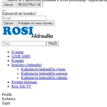
Zatvori
REGISTRUJ SE
Zaboravili ste lozinku?
Zatvori
Pošaljite mi novu lozinku
TRAŽI
O nama
GDJE SMO
Kontakt
Izračuni u hidraulici
Kalkulacija hidraulični cjepac
Kalkulacija hidraulični agregat
Kalkulacija hidraulični cilindar
Projekti klijenata
Rosi Teh TV
Profile
Košarica
Zapri