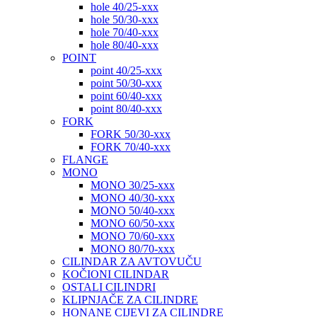
hole 40/25-xxx
hole 50/30-xxx
hole 70/40-xxx
hole 80/40-xxx
POINT
point 40/25-xxx
point 50/30-xxx
point 60/40-xxx
point 80/40-xxx
FORK
FORK 50/30-xxx
FORK 70/40-xxx
FLANGE
MONO
MONO 30/25-xxx
MONO 40/30-xxx
MONO 50/40-xxx
MONO 60/50-xxx
MONO 70/60-xxx
MONO 80/70-xxx
CILINDAR ZA AVTOVUČU
KOČIONI CILINDAR
OSTALI CILINDRI
KLIPNJAČE ZA CILINDRE
HONANE CIJEVI ZA CILINDRE