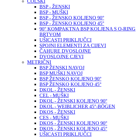
COLSKI
BSP - ŽENSKI
BSP - MUŠKI
BSP - ŽENSKO KOLJENO 90°
BSP - ŽENSKO KOLJENO 45°
90° KOMPAKTNA BSP KOLJENA S O-RING
BRTVOM
UŠICASTI PRIKLJUČCI
SPOJNI ELEMENTI ZA CIJEVI
ČAHURE DVOSLOJNE
DVOSLOJNE CJEVI
METRIČNI
BSP ŽENSKI NAVOJ
BSP MUŠKI NAVOJ
BSP ŽENSKO KOLJENO 90°
BSP ŽENSKO KOLJENO 45°
DKOL - ŽENSKI
CEL - MUŠKI
DKOL - ŽENSKI KOLJENO 90°
DKOL - WEIBLICHER 45°-BÖGEN
DKOS - ŽENSKI
CES - MUŠKI
DKOS - ŽENSKI KOLJENO 90°
DKOS - ŽENSKI KOLJENO 45°
UŠICASTI PRIKLJUČCI