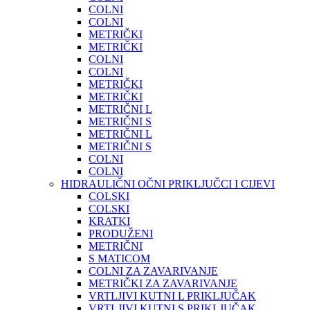
COLNI
COLNI
METRIČKI
METRIČKI
COLNI
COLNI
METRIČKI
METRIČKI
METRIČNI L
METRIČNI S
METRIČNI L
METRIČNI S
COLNI
COLNI
HIDRAULIČNI OČNI PRIKLJUČCI I CIJEVI
COLSKI
COLSKI
KRATKI
PRODUŽENI
METRIČNI
S MATICOM
COLNI ZA ZAVARIVANJE
METRIČKI ZA ZAVARIVANJE
VRTLJIVI KUTNI L PRIKLJUČAK
VRTLJIVI KUTNI S PRIKLJUČAK