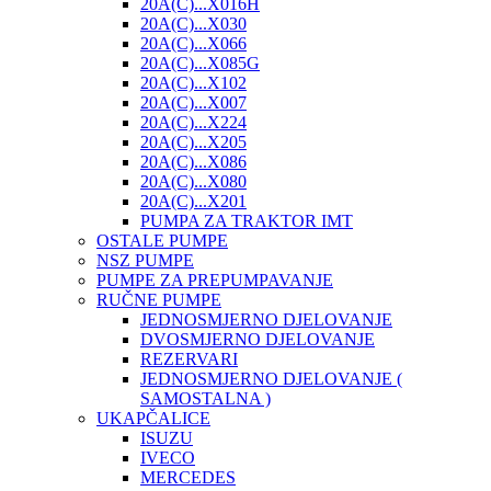
20A(C)...X016H
20A(C)...X030
20A(C)...X066
20A(C)...X085G
20A(C)...X102
20A(C)...X007
20A(C)...X224
20A(C)...X205
20A(C)...X086
20A(C)...X080
20A(C)...X201
PUMPA ZA TRAKTOR IMT
OSTALE PUMPE
NSZ PUMPE
PUMPE ZA PREPUMPAVANJE
RUČNE PUMPE
JEDNOSMJERNO DJELOVANJE
DVOSMJERNO DJELOVANJE
REZERVARI
JEDNOSMJERNO DJELOVANJE (
SAMOSTALNA )
UKAPČALICE
ISUZU
IVECO
MERCEDES