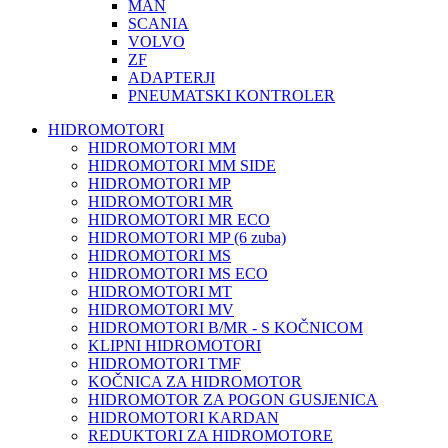
MAN
SCANIA
VOLVO
ZF
ADAPTERJI
PNEUMATSKI KONTROLER
HIDROMOTORI
HIDROMOTORI MM
HIDROMOTORI MM SIDE
HIDROMOTORI MP
HIDROMOTORI MR
HIDROMOTORI MR ECO
HIDROMOTORI MP (6 zuba)
HIDROMOTORI MS
HIDROMOTORI MS ECO
HIDROMOTORI MT
HIDROMOTORI MV
HIDROMOTORI B/MR - S KOČNICOM
KLIPNI HIDROMOTORI
HIDROMOTORI TMF
KOČNICA ZA HIDROMOTOR
HIDROMOTOR ZA POGON GUSJENICA
HIDROMOTORI KARDAN
REDUKTORI ZA HIDROMOTORE