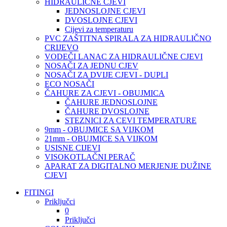
HIDRAULIČNE CJEVI
JEDNOSLOJNE CJEVI
DVOSLOJNE CJEVI
Cijevi za temperaturu
PVC ZAŠTITNA SPIRALA ZA HIDRAULIČNO
CRIJEVO
VODEČI LANAC ZA HIDRAULIČNE CJEVI
NOSAČI ZA JEDNU CJEV
NOSAČI ZA DVIJE CJEVI - DUPLI
ECO NOSAČI
ČAHURE ZA CJEVI - OBUJMICA
ČAHURE JEDNOSLOJNE
ČAHURE DVOSLOJNE
STEZNICI ZA CEVI TEMPERATURE
9mm - OBUJMICE SA VIJKOM
21mm - OBUJMICE SA VIJKOM
USISNE CIJEVI
VISOKOTLAČNI PERAČ
APARAT ZA DIGITALNO MERJENJE DUŽINE
CJEVI
FITINGI
Priključci
0
Priključci