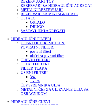
REZERVUARI 'TOP'
REZERVARI ZA HIDRAULIČNI AGREGAT
METALNI REZERVUARI
REZERVARI ZA MINI AGREGATE
OSTALO
OSTALO
DRUGO
SASTAVLJENI AGREGATI
HIDRAULIČNI FILTERI
USISNI FILTERI METALNI
POVRATNI FILTERI
povratni filteri
ulošci za povratni filter
CIJEVNI FILTERI
OSTALI FILTERI
FILTER TLAKA
USISNI FILTERI
3/4"
1 - 1/4
ČEP SPREMNIKA ULJA
METALNI ČEP ZA ULJEVANJE ULJA SA
OZRAČNIKOM
HIDRAULIČNE CIJEVI