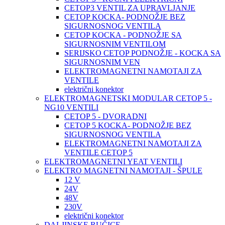
CETOP3 VENTIL ZA UPRAVLJANJE
CETOP KOCKA- PODNOŽJE BEZ
SIGURNOSNOG VENTILA
CETOP KOCKA - PODNOŽJE SA
SIGURNOSNIM VENTILOM
SERIJSKO CETOP PODNOŽJE - KOCKA SA
SIGURNOSNIM VEN
ELEKTROMAGNETNI NAMOTAJI ZA
VENTILE
električni konektor
ELEKTROMAGNETSKI MODULAR CETOP 5 -
NG10 VENTILI
CETOP 5 - DVORADNI
CETOP 5 KOCKA- PODNOŽJE BEZ
SIGURNOSNOG VENTILA
ELEKTROMAGNETNI NAMOTAJI ZA
VENTILE CETOP 5
ELEKTROMAGNETNI YEAT VENTILI
ELEKTRO MAGNETNI NAMOTAJI - ŠPULE
12 V
24V
48V
230V
električni konektor
DALJINSKE RUČICE