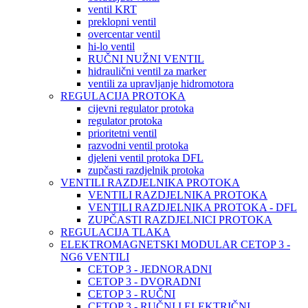
ventil KRT
preklopni ventil
overcentar ventil
hi-lo ventil
RUČNI NUŽNI VENTIL
hidraulični ventil za marker
ventili za upravljanje hidromotora
REGULACIJA PROTOKA
cijevni regulator protoka
regulator protoka
prioritetni ventil
razvodni ventil protoka
djeleni ventil protoka DFL
zupčasti razdjelnik protoka
VENTILI RAZDJELNIKA PROTOKA
VENTILI RAZDJELNIKA PROTOKA
VENTILI RAZDJELNIKA PROTOKA - DFL
ZUPČASTI RAZDJELNICI PROTOKA
REGULACIJA TLAKA
ELEKTROMAGNETSKI MODULAR CETOP 3 -
NG6 VENTILI
CETOP 3 - JEDNORADNI
CETOP 3 - DVORADNI
CETOP 3 - RUČNI
CETOP 3 - RUČNI I ELEKTRIČNI