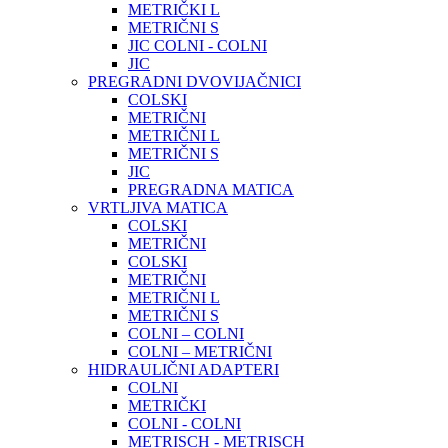
METRIČKI L
METRIČNI S
JIC COLNI - COLNI
JIC
PREGRADNI DVOVIJAČNICI
COLSKI
METRIČNI
METRIČNI L
METRIČNI S
JIC
PREGRADNA MATICA
VRTLJIVA MATICA
COLSKI
METRIČNI
COLSKI
METRIČNI
METRIČNI L
METRIČNI S
COLNI – COLNI
COLNI – METRIČNI
HIDRAULIČNI ADAPTERI
COLNI
METRIČKI
COLNI - COLNI
METRISCH - METRISCH