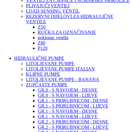
VENTILI ZA CJEPAČE I ŠUMARSKE PRIKOLICE
PLIVAJUČI VENTILI
LOAD SENSING VENTIL
REZERVNI DIJELOVI ZA HIDRAULIČNE
VENTILE
Z50
RUČKA ZA OZNAČIVANJE
poklopac ventila
Z80
P120
HIDRAULIČNE PUMPE
LITOLJEVANE PUMPE
LITOLJEVANE PUMPE ITALIAN
KLIPNE PUMPE
LITOLJEVANE PUMPE - BANANA
ZUPČASTE PUMPE
GR.0 - S NAVOJEM - DESNE
GR.0 - S NAVOJEM - LIJEVE
GR.1 - S PRIRUBNICOM - DESNE
GR.1 - S PRIRUBNICOM - LIJEVE
GR.1 - S NAVOJEM - DESNE
GR.1 - S NAVOJEM - LIJEVE
GR.2 - S PRIRUBNICOM - DESNE
GR.2 - S PRIRUBNICOM - LIJEVE