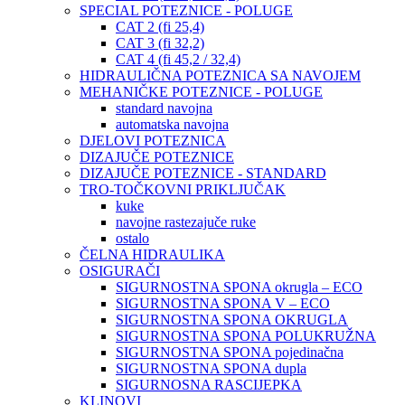
SPECIAL POTEZNICE - POLUGE
CAT 2 (fi 25,4)
CAT 3 (fi 32,2)
CAT 4 (fi 45,2 / 32,4)
HIDRAULIČNA POTEZNICA SA NAVOJEM
MEHANIČKE POTEZNICE - POLUGE
standard navojna
automatska navojna
DJELOVI POTEZNICA
DIZAJUČE POTEZNICE
DIZAJUČE POTEZNICE - STANDARD
TRO-TOČKOVNI PRIKLJUČAK
kuke
navojne rastezajuče ruke
ostalo
ČELNA HIDRAULIKA
OSIGURAČI
SIGURNOSTNA SPONA okrugla – ECO
SIGURNOSTNA SPONA V – ECO
SIGURNOSTNA SPONA OKRUGLA
SIGURNOSTNA SPONA POLUKRUŽNA
SIGURNOSTNA SPONA pojedinačna
SIGURNOSTNA SPONA dupla
SIGURNOSNA RASCIJEPKA
KLINOVI