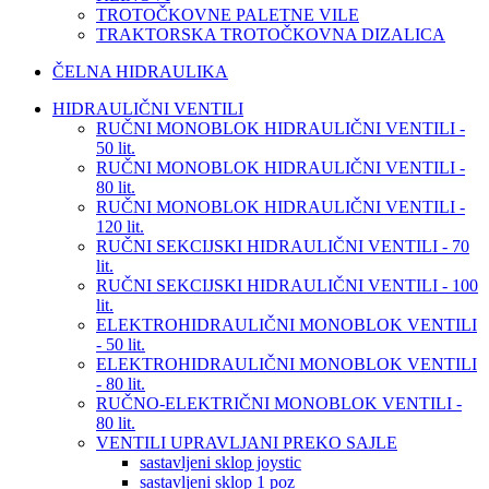
TROTOČKOVNE PALETNE VILE
TRAKTORSKA TROTOČKOVNA DIZALICA
ČELNA HIDRAULIKA
HIDRAULIČNI VENTILI
RUČNI MONOBLOK HIDRAULIČNI VENTILI -
50 lit.
RUČNI MONOBLOK HIDRAULIČNI VENTILI -
80 lit.
RUČNI MONOBLOK HIDRAULIČNI VENTILI -
120 lit.
RUČNI SEKCIJSKI HIDRAULIČNI VENTILI - 70
lit.
RUČNI SEKCIJSKI HIDRAULIČNI VENTILI - 100
lit.
ELEKTROHIDRAULIČNI MONOBLOK VENTILI
- 50 lit.
ELEKTROHIDRAULIČNI MONOBLOK VENTILI
- 80 lit.
RUČNO-ELEKTRIČNI MONOBLOK VENTILI -
80 lit.
VENTILI UPRAVLJANI PREKO SAJLE
sastavljeni sklop joystic
sastavljeni sklop 1 poz