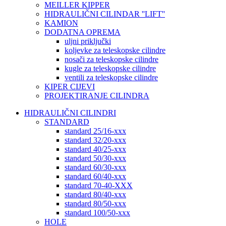
MEILLER KIPPER
HIDRAULIČNI CILINDAR ''LIFT''
KAMION
DODATNA OPREMA
uljni priključki
koljevke za teleskopske cilindre
nosači za teleskopske cilindre
kugle za teleskopske cilindre
ventili za teleskopske cilindre
KIPER CIJEVI
PROJEKTIRANJE CILINDRA
HIDRAULIČNI CILINDRI
STANDARD
standard 25/16-xxx
standard 32/20-xxx
standard 40/25-xxx
standard 50/30-xxx
standard 60/30-xxx
standard 60/40-xxx
standard 70-40-XXX
standard 80/40-xxx
standard 80/50-xxx
standard 100/50-xxx
HOLE