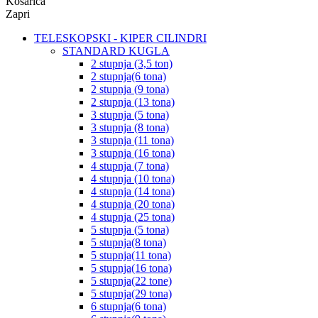
Košarica
Zapri
TELESKOPSKI - KIPER CILINDRI
STANDARD KUGLA
2 stupnja (3,5 ton)
2 stupnja(6 tona)
2 stupnja (9 tona)
2 stupnja (13 tona)
3 stupnja (5 tona)
3 stupnja (8 tona)
3 stupnja (11 tona)
3 stupnja (16 tona)
4 stupnja (7 tona)
4 stupnja (10 tona)
4 stupnja (14 tona)
4 stupnja (20 tona)
4 stupnja (25 tona)
5 stupnja (5 tona)
5 stupnja(8 tona)
5 stupnja(11 tona)
5 stupnja(16 tona)
5 stupnja(22 tone)
5 stupnja(29 tona)
6 stupnja(6 tona)