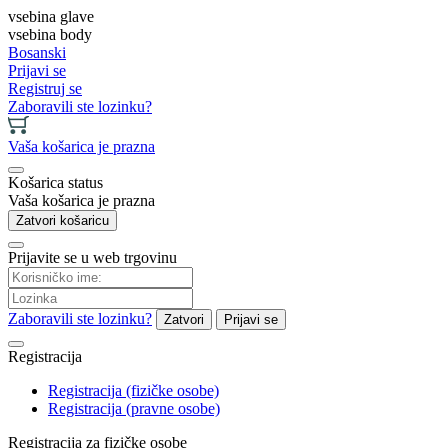
vsebina glave
vsebina body
Bosanski
Prijavi se
Registruj se
Zaboravili ste lozinku?
Vaša košarica je prazna
Košarica status
Vaša košarica je prazna
Zatvori košaricu
Prijavite se u web trgovinu
Zaboravili ste lozinku?
Zatvori
Prijavi se
Registracija
Registracija (fizičke osobe)
Registracija (pravne osobe)
Registracija za fizičke osobe