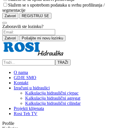
Slažem se s upotrebom podataka u svrhu profiliranja /
segmentacije
Zatvori
REGISTRUJ SE
Zaboravili ste lozinku?
Zatvori
Pošaljite mi novu lozinku
TRAŽI
O nama
GDJE SMO
Kontakt
Izračuni u hidraulici
Kalkulacija hidraulični cjepac
Kalkulacija hidraulični agregat
Kalkulacija hidraulični cilindar
Projekti klijenata
Rosi Teh TV
Profile