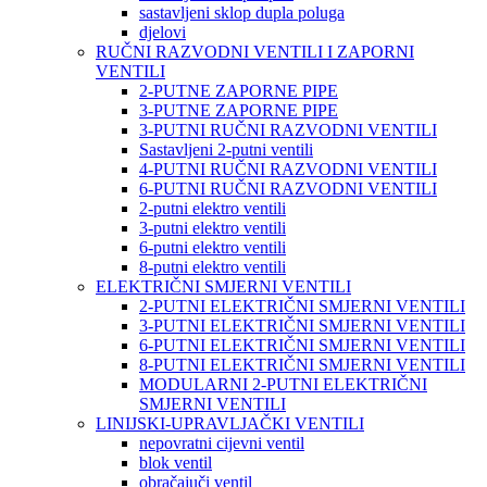
sastavljeni sklop dupla poluga
djelovi
RUČNI RAZVODNI VENTILI I ZAPORNI
VENTILI
2-PUTNE ZAPORNE PIPE
3-PUTNE ZAPORNE PIPE
3-PUTNI RUČNI RAZVODNI VENTILI
Sastavljeni 2-putni ventili
4-PUTNI RUČNI RAZVODNI VENTILI
6-PUTNI RUČNI RAZVODNI VENTILI
2-putni elektro ventili
3-putni elektro ventili
6-putni elektro ventili
8-putni elektro ventili
ELEKTRIČNI SMJERNI VENTILI
2-PUTNI ELEKTRIČNI SMJERNI VENTILI
3-PUTNI ELEKTRIČNI SMJERNI VENTILI
6-PUTNI ELEKTRIČNI SMJERNI VENTILI
8-PUTNI ELEKTRIČNI SMJERNI VENTILI
MODULARNI 2-PUTNI ELEKTRIČNI
SMJERNI VENTILI
LINIJSKI-UPRAVLJAČKI VENTILI
nepovratni cijevni ventil
blok ventil
obračajuči ventil