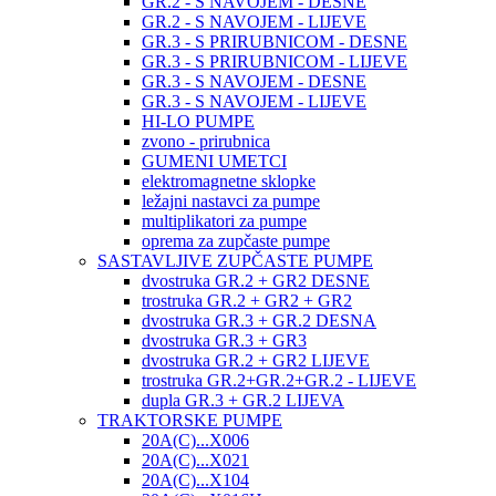
GR.2 - S NAVOJEM - DESNE
GR.2 - S NAVOJEM - LIJEVE
GR.3 - S PRIRUBNICOM - DESNE
GR.3 - S PRIRUBNICOM - LIJEVE
GR.3 - S NAVOJEM - DESNE
GR.3 - S NAVOJEM - LIJEVE
HI-LO PUMPE
zvono - prirubnica
GUMENI UMETCI
elektromagnetne sklopke
ležajni nastavci za pumpe
multiplikatori za pumpe
oprema za zupčaste pumpe
SASTAVLJIVE ZUPČASTE PUMPE
dvostruka GR.2 + GR2 DESNE
trostruka GR.2 + GR2 + GR2
dvostruka GR.3 + GR.2 DESNA
dvostruka GR.3 + GR3
dvostruka GR.2 + GR2 LIJEVE
trostruka GR.2+GR.2+GR.2 - LIJEVE
dupla GR.3 + GR.2 LIJEVA
TRAKTORSKE PUMPE
20A(C)...X006
20A(C)...X021
20A(C)...X104