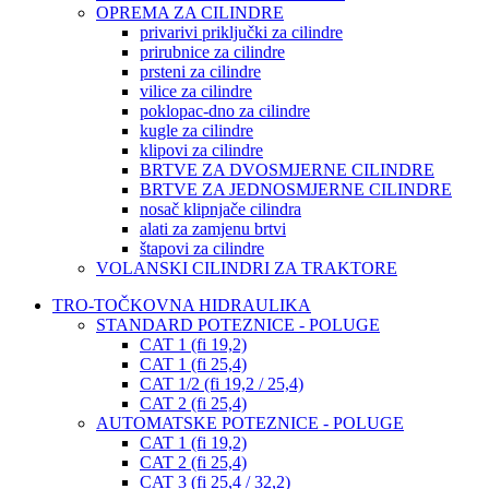
OPREMA ZA CILINDRE
privarivi priključki za cilindre
prirubnice za cilindre
prsteni za cilindre
vilice za cilindre
poklopac-dno za cilindre
kugle za cilindre
klipovi za cilindre
BRTVE ZA DVOSMJERNE CILINDRE
BRTVE ZA JEDNOSMJERNE CILINDRE
nosač klipnjače cilindra
alati za zamjenu brtvi
štapovi za cilindre
VOLANSKI CILINDRI ZA TRAKTORE
TRO-TOČKOVNA HIDRAULIKA
STANDARD POTEZNICE - POLUGE
CAT 1 (fi 19,2)
CAT 1 (fi 25,4)
CAT 1/2 (fi 19,2 / 25,4)
CAT 2 (fi 25,4)
AUTOMATSKE POTEZNICE - POLUGE
CAT 1 (fi 19,2)
CAT 2 (fi 25,4)
CAT 3 (fi 25,4 / 32,2)