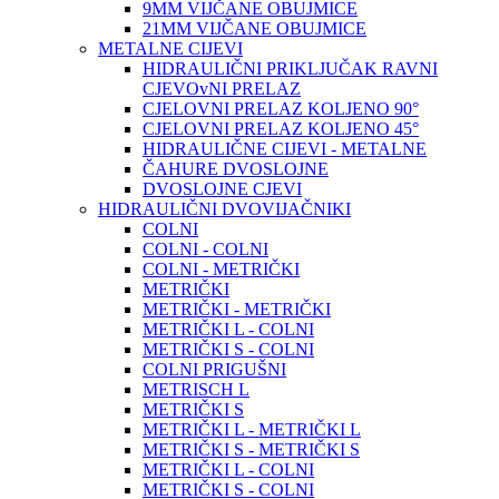
9MM VIJČANE OBUJMICE
21MM VIJČANE OBUJMICE
METALNE CIJEVI
HIDRAULIČNI PRIKLJUČAK RAVNI
CJEVOvNI PRELAZ
CJELOVNI PRELAZ KOLJENO 90°
CJELOVNI PRELAZ KOLJENO 45°
HIDRAULIČNE CIJEVI - METALNE
ČAHURE DVOSLOJNE
DVOSLOJNE CJEVI
HIDRAULIČNI DVOVIJAČNIKI
COLNI
COLNI - COLNI
COLNI - METRIČKI
METRIČKI
METRIČKI - METRIČKI
METRIČKI L - COLNI
METRIČKI S - COLNI
COLNI PRIGUŠNI
METRISCH L
METRIČKI S
METRIČKI L - METRIČKI L
METRIČKI S - METRIČKI S
METRIČKI L - COLNI
METRIČKI S - COLNI