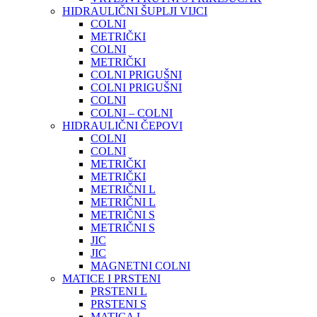
HIDRAULIČNI ŠUPLJI VIJCI
COLNI
METRIČKI
COLNI
METRIČKI
COLNI PRIGUŠNI
COLNI PRIGUŠNI
COLNI
COLNI – COLNI
HIDRAULIČNI ČEPOVI
COLNI
COLNI
METRIČKI
METRIČKI
METRIČNI L
METRIČNI L
METRIČNI S
METRIČNI S
JIC
JIC
MAGNETNI COLNI
MATICE I PRSTENI
PRSTENI L
PRSTENI S
MATICA L