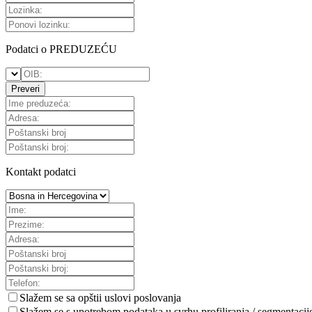
Podatci o PREDUZEĆU
Preveri
Kontakt podatci
Slažem se sa
opštii uslovi poslovanja
Slažem se s upotrebom podataka u svrhu profiliranja / segmentacij