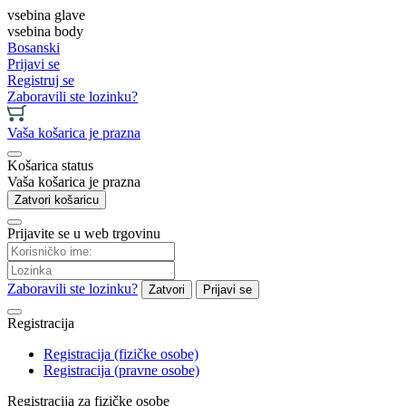
vsebina glave
vsebina body
Bosanski
Prijavi se
Registruj se
Zaboravili ste lozinku?
Vaša košarica je prazna
Košarica status
Vaša košarica je prazna
Zatvori košaricu
Prijavite se u web trgovinu
Zaboravili ste lozinku?
Zatvori
Prijavi se
Registracija
Registracija (fizičke osobe)
Registracija (pravne osobe)
Registracija za fizičke osobe