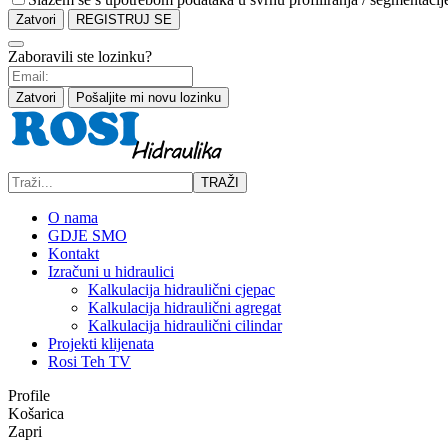
Zatvori
REGISTRUJ SE
Zaboravili ste lozinku?
Zatvori
Pošaljite mi novu lozinku
TRAŽI
O nama
GDJE SMO
Kontakt
Izračuni u hidraulici
Kalkulacija hidraulični cjepac
Kalkulacija hidraulični agregat
Kalkulacija hidraulični cilindar
Projekti klijenata
Rosi Teh TV
Profile
Košarica
Zapri