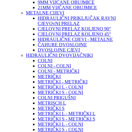
9MM VIJČANE OBUJMICE
21MM VIJČANE OBUJMICE
METALNE CIJEVI
HIDRAULIČNI PRIKLJUČAK RAVNI
CJEVOvNI PRELAZ
CJELOVNI PRELAZ KOLJENO 90°
CJELOVNI PRELAZ KOLJENO 45°
HIDRAULIČNE CIJEVI - METALNE
ČAHURE DVOSLOJNE
DVOSLOJNE CJEVI
HIDRAULIČNI DVOVIJAČNIKI
COLNI
COLNI - COLNI
COLNI - METRIČKI
METRIČKI
METRIČKI - METRIČKI
METRIČKI L - COLNI
METRIČKI S - COLNI
COLNI PRIGUŠNI
METRISCH L
METRIČKI S
METRIČKI L - METRIČKI L
METRIČKI S - METRIČKI S
METRIČKI L - COLNI
METRIČKI S - COLNI