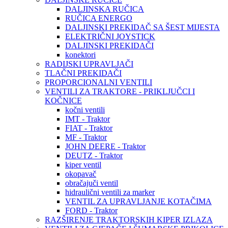
DALJINSKA RUČICA
RUČICA ENERGO
DALJINSKI PREKIDAČ SA ŠEST MIJESTA
ELEKTRIČNI JOYSTICK
DALJINSKI PREKIDAČI
konektori
RADIJSKI UPRAVLJAČI
TLAČNI PREKIDAČI
PROPORCIONALNI VENTILI
VENTILI ZA TRAKTORE - PRIKLJUČCI I
KOČNICE
kočni ventili
IMT - Traktor
FIAT - Traktor
MF - Traktor
JOHN DEERE - Traktor
DEUTZ - Traktor
kiper ventil
okopavač
obračajuči ventil
hidraulični ventili za marker
VENTIL ZA UPRAVLJANJE KOTAČIMA
FORD - Traktor
RAZŠIRENJE TRAKTORSKIH KIPER IZLAZA