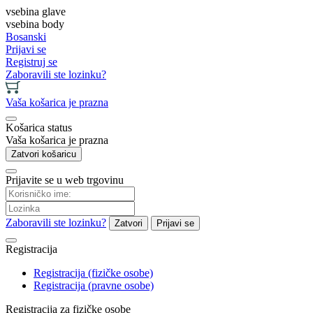
vsebina glave
vsebina body
Bosanski
Prijavi se
Registruj se
Zaboravili ste lozinku?
Vaša košarica je prazna
Košarica status
Vaša košarica je prazna
Zatvori košaricu
Prijavite se u web trgovinu
Zaboravili ste lozinku?
Zatvori
Prijavi se
Registracija
Registracija (fizičke osobe)
Registracija (pravne osobe)
Registracija za fizičke osobe