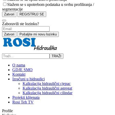
Slažem se s upotrebom podataka u svrhu profiliranja /
segmentacije
Zatvori
REGISTRUJ SE
Zaboravili ste lozinku?
Zatvori
Pošaljite mi novu lozinku
TRAŽI
O nama
GDJE SMO
Kontakt
Izračuni u hidraulici
Kalkulacija hidraulični cjepac
Kalkulacija hidraulični agregat
Kalkulacija hidraulični cilindar
Projekti klijenata
Rosi Teh TV
Profile