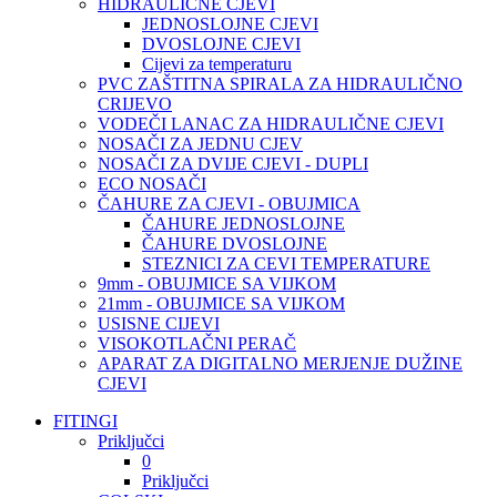
HIDRAULIČNE CJEVI
JEDNOSLOJNE CJEVI
DVOSLOJNE CJEVI
Cijevi za temperaturu
PVC ZAŠTITNA SPIRALA ZA HIDRAULIČNO
CRIJEVO
VODEČI LANAC ZA HIDRAULIČNE CJEVI
NOSAČI ZA JEDNU CJEV
NOSAČI ZA DVIJE CJEVI - DUPLI
ECO NOSAČI
ČAHURE ZA CJEVI - OBUJMICA
ČAHURE JEDNOSLOJNE
ČAHURE DVOSLOJNE
STEZNICI ZA CEVI TEMPERATURE
9mm - OBUJMICE SA VIJKOM
21mm - OBUJMICE SA VIJKOM
USISNE CIJEVI
VISOKOTLAČNI PERAČ
APARAT ZA DIGITALNO MERJENJE DUŽINE
CJEVI
FITINGI
Priključci
0
Priključci