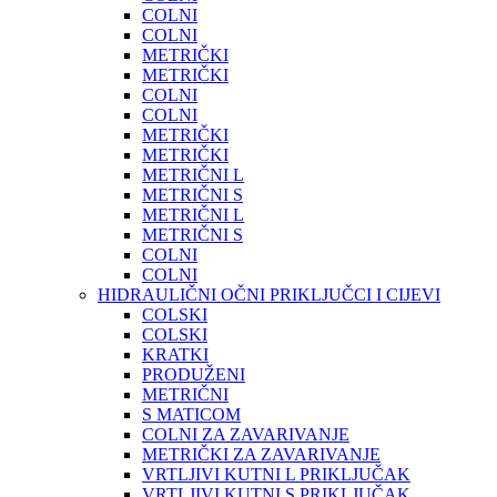
COLNI
COLNI
METRIČKI
METRIČKI
COLNI
COLNI
METRIČKI
METRIČKI
METRIČNI L
METRIČNI S
METRIČNI L
METRIČNI S
COLNI
COLNI
HIDRAULIČNI OČNI PRIKLJUČCI I CIJEVI
COLSKI
COLSKI
KRATKI
PRODUŽENI
METRIČNI
S MATICOM
COLNI ZA ZAVARIVANJE
METRIČKI ZA ZAVARIVANJE
VRTLJIVI KUTNI L PRIKLJUČAK
VRTLJIVI KUTNI S PRIKLJUČAK