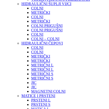
HIDRAULIČNI ŠUPLJI VIJCI
COLNI
METRIČKI
COLNI
METRIČKI
COLNI PRIGUŠNI
COLNI PRIGUŠNI
COLNI
COLNI – COLNI
HIDRAULIČNI ČEPOVI
COLNI
COLNI
METRIČKI
METRIČKI
METRIČNI L
METRIČNI L
METRIČNI S
METRIČNI S
JIC
JIC
MAGNETNI COLNI
MATICE I PRSTENI
PRSTENI L
PRSTENI S
MATICA L