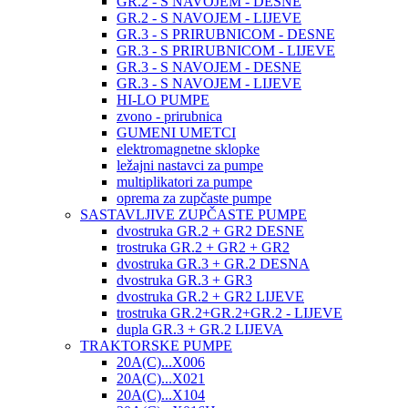
GR.2 - S NAVOJEM - DESNE
GR.2 - S NAVOJEM - LIJEVE
GR.3 - S PRIRUBNICOM - DESNE
GR.3 - S PRIRUBNICOM - LIJEVE
GR.3 - S NAVOJEM - DESNE
GR.3 - S NAVOJEM - LIJEVE
HI-LO PUMPE
zvono - prirubnica
GUMENI UMETCI
elektromagnetne sklopke
ležajni nastavci za pumpe
multiplikatori za pumpe
oprema za zupčaste pumpe
SASTAVLJIVE ZUPČASTE PUMPE
dvostruka GR.2 + GR2 DESNE
trostruka GR.2 + GR2 + GR2
dvostruka GR.3 + GR.2 DESNA
dvostruka GR.3 + GR3
dvostruka GR.2 + GR2 LIJEVE
trostruka GR.2+GR.2+GR.2 - LIJEVE
dupla GR.3 + GR.2 LIJEVA
TRAKTORSKE PUMPE
20A(C)...X006
20A(C)...X021
20A(C)...X104