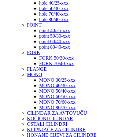
hole 40/25-xxx
hole 50/30-xxx
hole 70/40-xxx
hole 80/40-xxx
POINT
point 40/25-xxx
point 50/30-xxx
point 60/40-xxx
point 80/40-xxx
FORK
FORK 50/30-xxx
FORK 70/40-xxx
FLANGE
MONO
MONO 30/25-xxx
MONO 40/30-xxx
MONO 50/40-xxx
MONO 60/50-xxx
MONO 70/60-xxx
MONO 80/70-xxx
CILINDAR ZA AVTOVUČU
KOČIONI CILINDAR
OSTALI CILINDRI
KLIPNJAČE ZA CILINDRE
HONANE CIJEVI ZA CILINDRE