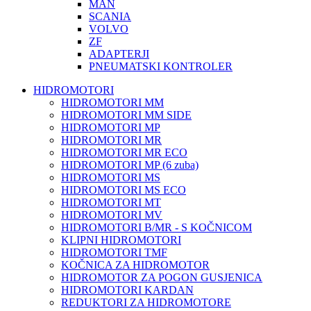
MAN
SCANIA
VOLVO
ZF
ADAPTERJI
PNEUMATSKI KONTROLER
HIDROMOTORI
HIDROMOTORI MM
HIDROMOTORI MM SIDE
HIDROMOTORI MP
HIDROMOTORI MR
HIDROMOTORI MR ECO
HIDROMOTORI MP (6 zuba)
HIDROMOTORI MS
HIDROMOTORI MS ECO
HIDROMOTORI MT
HIDROMOTORI MV
HIDROMOTORI B/MR - S KOČNICOM
KLIPNI HIDROMOTORI
HIDROMOTORI TMF
KOČNICA ZA HIDROMOTOR
HIDROMOTOR ZA POGON GUSJENICA
HIDROMOTORI KARDAN
REDUKTORI ZA HIDROMOTORE