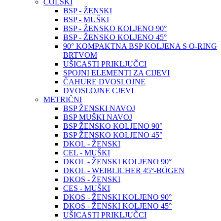
COLSKI
BSP - ŽENSKI
BSP - MUŠKI
BSP - ŽENSKO KOLJENO 90°
BSP - ŽENSKO KOLJENO 45°
90° KOMPAKTNA BSP KOLJENA S O-RING
BRTVOM
UŠICASTI PRIKLJUČCI
SPOJNI ELEMENTI ZA CIJEVI
ČAHURE DVOSLOJNE
DVOSLOJNE CJEVI
METRIČNI
BSP ŽENSKI NAVOJ
BSP MUŠKI NAVOJ
BSP ŽENSKO KOLJENO 90°
BSP ŽENSKO KOLJENO 45°
DKOL - ŽENSKI
CEL - MUŠKI
DKOL - ŽENSKI KOLJENO 90°
DKOL - WEIBLICHER 45°-BÖGEN
DKOS - ŽENSKI
CES - MUŠKI
DKOS - ŽENSKI KOLJENO 90°
DKOS - ŽENSKI KOLJENO 45°
UŠICASTI PRIKLJUČCI