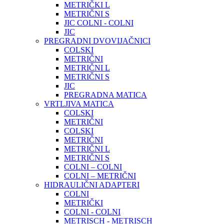
METRIČKI L
METRIČNI S
JIC COLNI - COLNI
JIC
PREGRADNI DVOVIJAČNICI
COLSKI
METRIČNI
METRIČNI L
METRIČNI S
JIC
PREGRADNA MATICA
VRTLJIVA MATICA
COLSKI
METRIČNI
COLSKI
METRIČNI
METRIČNI L
METRIČNI S
COLNI – COLNI
COLNI – METRIČNI
HIDRAULIČNI ADAPTERI
COLNI
METRIČKI
COLNI - COLNI
METRISCH - METRISCH