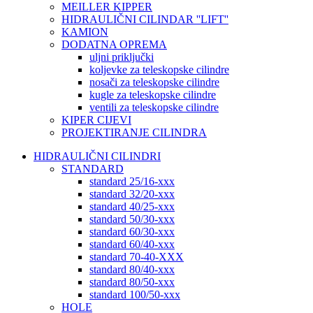
MEILLER KIPPER
HIDRAULIČNI CILINDAR ''LIFT''
KAMION
DODATNA OPREMA
uljni priključki
koljevke za teleskopske cilindre
nosači za teleskopske cilindre
kugle za teleskopske cilindre
ventili za teleskopske cilindre
KIPER CIJEVI
PROJEKTIRANJE CILINDRA
HIDRAULIČNI CILINDRI
STANDARD
standard 25/16-xxx
standard 32/20-xxx
standard 40/25-xxx
standard 50/30-xxx
standard 60/30-xxx
standard 60/40-xxx
standard 70-40-XXX
standard 80/40-xxx
standard 80/50-xxx
standard 100/50-xxx
HOLE