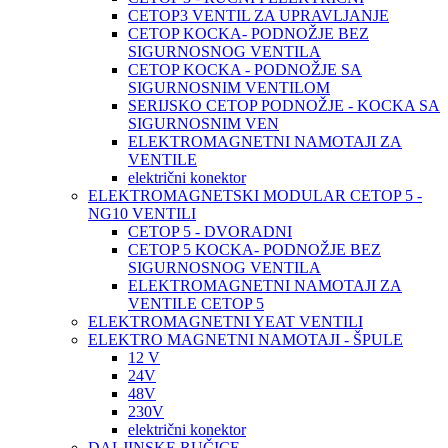
CETOP3 VENTIL ZA UPRAVLJANJE
CETOP KOCKA- PODNOŽJE BEZ
SIGURNOSNOG VENTILA
CETOP KOCKA - PODNOŽJE SA
SIGURNOSNIM VENTILOM
SERIJSKO CETOP PODNOŽJE - KOCKA SA
SIGURNOSNIM VEN
ELEKTROMAGNETNI NAMOTAJI ZA
VENTILE
električni konektor
ELEKTROMAGNETSKI MODULAR CETOP 5 -
NG10 VENTILI
CETOP 5 - DVORADNI
CETOP 5 KOCKA- PODNOŽJE BEZ
SIGURNOSNOG VENTILA
ELEKTROMAGNETNI NAMOTAJI ZA
VENTILE CETOP 5
ELEKTROMAGNETNI YEAT VENTILI
ELEKTRO MAGNETNI NAMOTAJI - ŠPULE
12 V
24V
48V
230V
električni konektor
DALJINSKE RUČICE