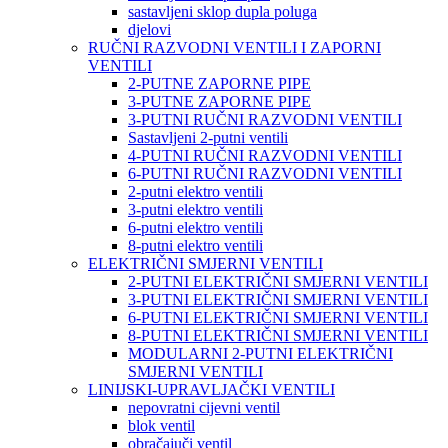
sastavljeni sklop dupla poluga
djelovi
RUČNI RAZVODNI VENTILI I ZAPORNI
VENTILI
2-PUTNE ZAPORNE PIPE
3-PUTNE ZAPORNE PIPE
3-PUTNI RUČNI RAZVODNI VENTILI
Sastavljeni 2-putni ventili
4-PUTNI RUČNI RAZVODNI VENTILI
6-PUTNI RUČNI RAZVODNI VENTILI
2-putni elektro ventili
3-putni elektro ventili
6-putni elektro ventili
8-putni elektro ventili
ELEKTRIČNI SMJERNI VENTILI
2-PUTNI ELEKTRIČNI SMJERNI VENTILI
3-PUTNI ELEKTRIČNI SMJERNI VENTILI
6-PUTNI ELEKTRIČNI SMJERNI VENTILI
8-PUTNI ELEKTRIČNI SMJERNI VENTILI
MODULARNI 2-PUTNI ELEKTRIČNI
SMJERNI VENTILI
LINIJSKI-UPRAVLJAČKI VENTILI
nepovratni cijevni ventil
blok ventil
obračajuči ventil