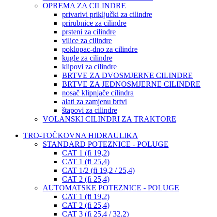
OPREMA ZA CILINDRE
privarivi priključki za cilindre
prirubnice za cilindre
prsteni za cilindre
vilice za cilindre
poklopac-dno za cilindre
kugle za cilindre
klipovi za cilindre
BRTVE ZA DVOSMJERNE CILINDRE
BRTVE ZA JEDNOSMJERNE CILINDRE
nosač klipnjače cilindra
alati za zamjenu brtvi
štapovi za cilindre
VOLANSKI CILINDRI ZA TRAKTORE
TRO-TOČKOVNA HIDRAULIKA
STANDARD POTEZNICE - POLUGE
CAT 1 (fi 19,2)
CAT 1 (fi 25,4)
CAT 1/2 (fi 19,2 / 25,4)
CAT 2 (fi 25,4)
AUTOMATSKE POTEZNICE - POLUGE
CAT 1 (fi 19,2)
CAT 2 (fi 25,4)
CAT 3 (fi 25,4 / 32,2)