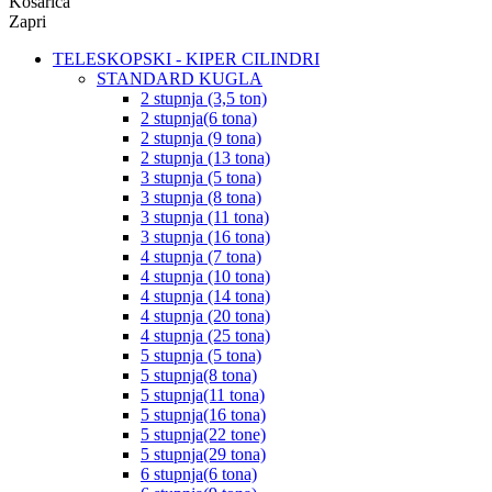
Košarica
Zapri
TELESKOPSKI - KIPER CILINDRI
STANDARD KUGLA
2 stupnja (3,5 ton)
2 stupnja(6 tona)
2 stupnja (9 tona)
2 stupnja (13 tona)
3 stupnja (5 tona)
3 stupnja (8 tona)
3 stupnja (11 tona)
3 stupnja (16 tona)
4 stupnja (7 tona)
4 stupnja (10 tona)
4 stupnja (14 tona)
4 stupnja (20 tona)
4 stupnja (25 tona)
5 stupnja (5 tona)
5 stupnja(8 tona)
5 stupnja(11 tona)
5 stupnja(16 tona)
5 stupnja(22 tone)
5 stupnja(29 tona)
6 stupnja(6 tona)