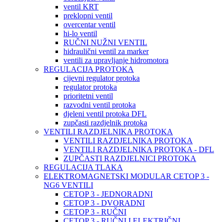
ventil KRT
preklopni ventil
overcentar ventil
hi-lo ventil
RUČNI NUŽNI VENTIL
hidraulični ventil za marker
ventili za upravljanje hidromotora
REGULACIJA PROTOKA
cijevni regulator protoka
regulator protoka
prioritetni ventil
razvodni ventil protoka
djeleni ventil protoka DFL
zupčasti razdjelnik protoka
VENTILI RAZDJELNIKA PROTOKA
VENTILI RAZDJELNIKA PROTOKA
VENTILI RAZDJELNIKA PROTOKA - DFL
ZUPČASTI RAZDJELNICI PROTOKA
REGULACIJA TLAKA
ELEKTROMAGNETSKI MODULAR CETOP 3 -
NG6 VENTILI
CETOP 3 - JEDNORADNI
CETOP 3 - DVORADNI
CETOP 3 - RUČNI
CETOP 3 - RUČNI I ELEKTRIČNI