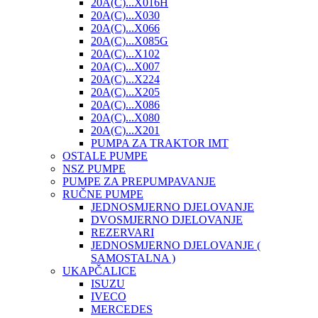
20A(C)...X016H
20A(C)...X030
20A(C)...X066
20A(C)...X085G
20A(C)...X102
20A(C)...X007
20A(C)...X224
20A(C)...X205
20A(C)...X086
20A(C)...X080
20A(C)...X201
PUMPA ZA TRAKTOR IMT
OSTALE PUMPE
NSZ PUMPE
PUMPE ZA PREPUMPAVANJE
RUČNE PUMPE
JEDNOSMJERNO DJELOVANJE
DVOSMJERNO DJELOVANJE
REZERVARI
JEDNOSMJERNO DJELOVANJE (
SAMOSTALNA )
UKAPČALICE
ISUZU
IVECO
MERCEDES