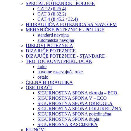
SPECIAL POTEZNICE - POLUGE
CAT 2 (fi 25,4)
CAT 3 (fi 32,2)
CAT 4 (fi 45,2 / 32,4)
HIDRAULIČNA POTEZNICA SA NAVOJEM
MEHANIČKE POTEZNICE - POLUGE
standard navojna
automatska navojna
DJELOVI POTEZNICA
DIZAJUČE POTEZNICE
DIZAJUČE POTEZNICE - STANDARD
TRO-TOČKOVNI PRIKLJUČAK
kuke
navojne rastezajuče ruke
ostalo
ČELNA HIDRAULIKA
OSIGURAČI
SIGURNOSTNA SPONA okrugla – ECO
SIGURNOSTNA SPONA V – ECO
SIGURNOSTNA SPONA OKRUGLA
SIGURNOSTNA SPONA POLUKRUŽNA
SIGURNOSTNA SPONA pojedinačna
SIGURNOSTNA SPONA dupla
SIGURNOSNA RASCIJEPKA
KLINOVI