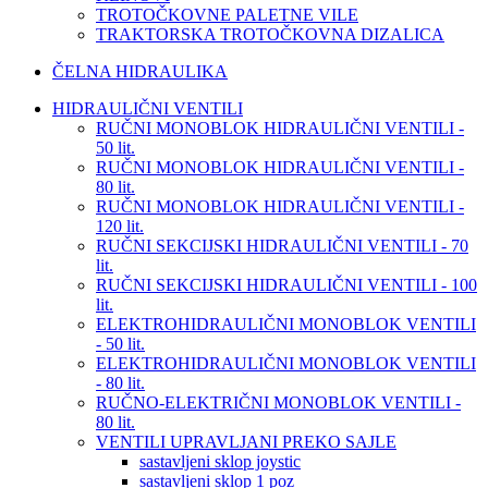
TROTOČKOVNE PALETNE VILE
TRAKTORSKA TROTOČKOVNA DIZALICA
ČELNA HIDRAULIKA
HIDRAULIČNI VENTILI
RUČNI MONOBLOK HIDRAULIČNI VENTILI -
50 lit.
RUČNI MONOBLOK HIDRAULIČNI VENTILI -
80 lit.
RUČNI MONOBLOK HIDRAULIČNI VENTILI -
120 lit.
RUČNI SEKCIJSKI HIDRAULIČNI VENTILI - 70
lit.
RUČNI SEKCIJSKI HIDRAULIČNI VENTILI - 100
lit.
ELEKTROHIDRAULIČNI MONOBLOK VENTILI
- 50 lit.
ELEKTROHIDRAULIČNI MONOBLOK VENTILI
- 80 lit.
RUČNO-ELEKTRIČNI MONOBLOK VENTILI -
80 lit.
VENTILI UPRAVLJANI PREKO SAJLE
sastavljeni sklop joystic
sastavljeni sklop 1 poz