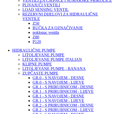
VENTILI ZA CJEPAČE I ŠUMARSKE PRIKOLICE
PLIVAJUČI VENTILI
LOAD SENSING VENTIL
REZERVNI DIJELOVI ZA HIDRAULIČNE
VENTILE
Z50
RUČKA ZA OZNAČIVANJE
poklopac ventila
Z80
P120
HIDRAULIČNE PUMPE
LITOLJEVANE PUMPE
LITOLJEVANE PUMPE ITALIAN
KLIPNE PUMPE
LITOLJEVANE PUMPE - BANANA
ZUPČASTE PUMPE
GR.0 - S NAVOJEM - DESNE
GR.0 - S NAVOJEM - LIJEVE
GR.1 - S PRIRUBNICOM - DESNE
GR.1 - S PRIRUBNICOM - LIJEVE
GR.1 - S NAVOJEM - DESNE
GR.1 - S NAVOJEM - LIJEVE
GR.2 - S PRIRUBNICOM - DESNE
GR.2 - S PRIRUBNICOM - LIJEVE