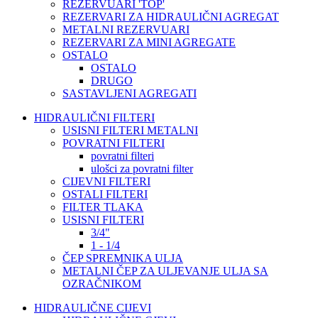
REZERVUARI 'TOP'
REZERVARI ZA HIDRAULIČNI AGREGAT
METALNI REZERVUARI
REZERVARI ZA MINI AGREGATE
OSTALO
OSTALO
DRUGO
SASTAVLJENI AGREGATI
HIDRAULIČNI FILTERI
USISNI FILTERI METALNI
POVRATNI FILTERI
povratni filteri
ulošci za povratni filter
CIJEVNI FILTERI
OSTALI FILTERI
FILTER TLAKA
USISNI FILTERI
3/4"
1 - 1/4
ČEP SPREMNIKA ULJA
METALNI ČEP ZA ULJEVANJE ULJA SA
OZRAČNIKOM
HIDRAULIČNE CIJEVI