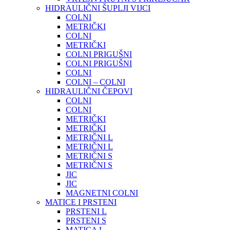
HIDRAULIČNI ŠUPLJI VIJCI
COLNI
METRIČKI
COLNI
METRIČKI
COLNI PRIGUŠNI
COLNI PRIGUŠNI
COLNI
COLNI – COLNI
HIDRAULIČNI ČEPOVI
COLNI
COLNI
METRIČKI
METRIČKI
METRIČNI L
METRIČNI L
METRIČNI S
METRIČNI S
JIC
JIC
MAGNETNI COLNI
MATICE I PRSTENI
PRSTENI L
PRSTENI S
MATICA L