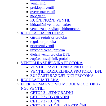
ventil KRT
preklopni ventil
overcentar ventil
hi-lo ventil
RUČNI NUŽNI VENTIL
hidraulični ventil za marker
ventili za upravljanje hidromotora
REGULACIJA PROTOKA
cijevni regulator protoka
regulator protoka
prioritetni ventil
razvodni ventil protoka
djeleni ventil protoka DFL
zupčasti razdjelnik protoka
VENTILI RAZDJELNIKA PROTOKA
VENTILI RAZDJELNIKA PROTOKA
VENTILI RAZDJELNIKA PROTOKA - DFL
ZUPČASTI RAZDJELNICI PROTOKA
REGULACIJA TLAKA
ELEKTROMAGNETSKI MODULAR CETOP 3 -
NG6 VENTILI
CETOP 3 - JEDNORADNI
CETOP 3 - DVORADNI
CETOP 3 - RUČNI
CETOP 3 - RUČNI I ELEKTRIČNI