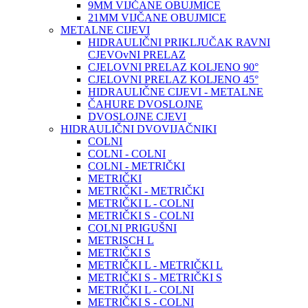
9MM VIJČANE OBUJMICE
21MM VIJČANE OBUJMICE
METALNE CIJEVI
HIDRAULIČNI PRIKLJUČAK RAVNI
CJEVOvNI PRELAZ
CJELOVNI PRELAZ KOLJENO 90°
CJELOVNI PRELAZ KOLJENO 45°
HIDRAULIČNE CIJEVI - METALNE
ČAHURE DVOSLOJNE
DVOSLOJNE CJEVI
HIDRAULIČNI DVOVIJAČNIKI
COLNI
COLNI - COLNI
COLNI - METRIČKI
METRIČKI
METRIČKI - METRIČKI
METRIČKI L - COLNI
METRIČKI S - COLNI
COLNI PRIGUŠNI
METRISCH L
METRIČKI S
METRIČKI L - METRIČKI L
METRIČKI S - METRIČKI S
METRIČKI L - COLNI
METRIČKI S - COLNI