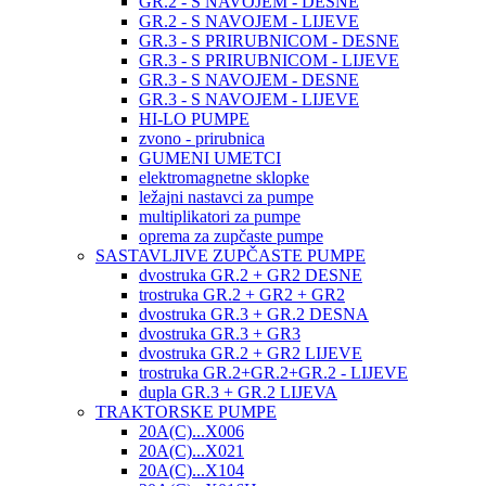
GR.2 - S NAVOJEM - DESNE
GR.2 - S NAVOJEM - LIJEVE
GR.3 - S PRIRUBNICOM - DESNE
GR.3 - S PRIRUBNICOM - LIJEVE
GR.3 - S NAVOJEM - DESNE
GR.3 - S NAVOJEM - LIJEVE
HI-LO PUMPE
zvono - prirubnica
GUMENI UMETCI
elektromagnetne sklopke
ležajni nastavci za pumpe
multiplikatori za pumpe
oprema za zupčaste pumpe
SASTAVLJIVE ZUPČASTE PUMPE
dvostruka GR.2 + GR2 DESNE
trostruka GR.2 + GR2 + GR2
dvostruka GR.3 + GR.2 DESNA
dvostruka GR.3 + GR3
dvostruka GR.2 + GR2 LIJEVE
trostruka GR.2+GR.2+GR.2 - LIJEVE
dupla GR.3 + GR.2 LIJEVA
TRAKTORSKE PUMPE
20A(C)...X006
20A(C)...X021
20A(C)...X104