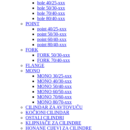
hole 40/25-xxx
hole 50/30-xxx
hole 70/40-xxx
hole 80/40-xxx
POINT
point 40/25-xxx
point 50/30-xxx
point 60/40-xxx
point 80/40-xxx
FORK
FORK 50/30-xxx
FORK 70/40-xxx
FLANGE
MONO
MONO 30/25-xxx
MONO 40/30-xxx
MONO 50/40-xxx
MONO 60/50-xxx
MONO 70/60-xxx
MONO 80/70-xxx
CILINDAR ZA AVTOVUČU
KOČIONI CILINDAR
OSTALI CILINDRI
KLIPNJAČE ZA CILINDRE
HONANE CIJEVI ZA CILINDRE