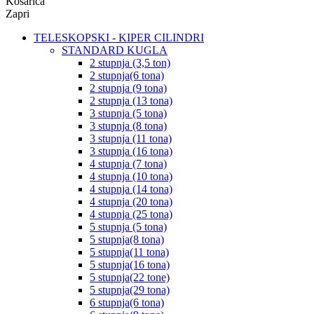
Košarica
Zapri
TELESKOPSKI - KIPER CILINDRI
STANDARD KUGLA
2 stupnja (3,5 ton)
2 stupnja(6 tona)
2 stupnja (9 tona)
2 stupnja (13 tona)
3 stupnja (5 tona)
3 stupnja (8 tona)
3 stupnja (11 tona)
3 stupnja (16 tona)
4 stupnja (7 tona)
4 stupnja (10 tona)
4 stupnja (14 tona)
4 stupnja (20 tona)
4 stupnja (25 tona)
5 stupnja (5 tona)
5 stupnja(8 tona)
5 stupnja(11 tona)
5 stupnja(16 tona)
5 stupnja(22 tone)
5 stupnja(29 tona)
6 stupnja(6 tona)