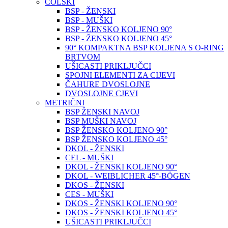
COLSKI
BSP - ŽENSKI
BSP - MUŠKI
BSP - ŽENSKO KOLJENO 90°
BSP - ŽENSKO KOLJENO 45°
90° KOMPAKTNA BSP KOLJENA S O-RING
BRTVOM
UŠICASTI PRIKLJUČCI
SPOJNI ELEMENTI ZA CIJEVI
ČAHURE DVOSLOJNE
DVOSLOJNE CJEVI
METRIČNI
BSP ŽENSKI NAVOJ
BSP MUŠKI NAVOJ
BSP ŽENSKO KOLJENO 90°
BSP ŽENSKO KOLJENO 45°
DKOL - ŽENSKI
CEL - MUŠKI
DKOL - ŽENSKI KOLJENO 90°
DKOL - WEIBLICHER 45°-BÖGEN
DKOS - ŽENSKI
CES - MUŠKI
DKOS - ŽENSKI KOLJENO 90°
DKOS - ŽENSKI KOLJENO 45°
UŠICASTI PRIKLJUČCI