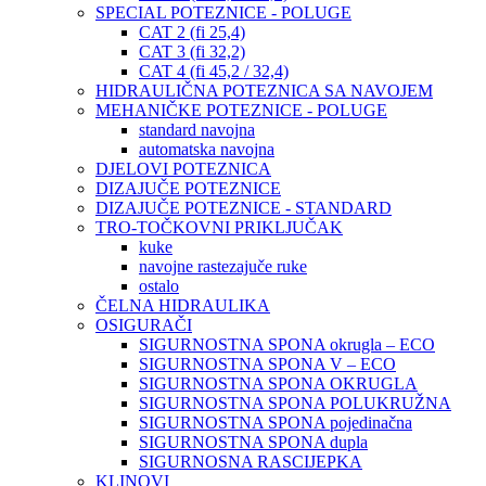
SPECIAL POTEZNICE - POLUGE
CAT 2 (fi 25,4)
CAT 3 (fi 32,2)
CAT 4 (fi 45,2 / 32,4)
HIDRAULIČNA POTEZNICA SA NAVOJEM
MEHANIČKE POTEZNICE - POLUGE
standard navojna
automatska navojna
DJELOVI POTEZNICA
DIZAJUČE POTEZNICE
DIZAJUČE POTEZNICE - STANDARD
TRO-TOČKOVNI PRIKLJUČAK
kuke
navojne rastezajuče ruke
ostalo
ČELNA HIDRAULIKA
OSIGURAČI
SIGURNOSTNA SPONA okrugla – ECO
SIGURNOSTNA SPONA V – ECO
SIGURNOSTNA SPONA OKRUGLA
SIGURNOSTNA SPONA POLUKRUŽNA
SIGURNOSTNA SPONA pojedinačna
SIGURNOSTNA SPONA dupla
SIGURNOSNA RASCIJEPKA
KLINOVI