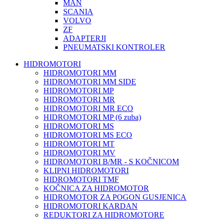
MAN
SCANIA
VOLVO
ZF
ADAPTERJI
PNEUMATSKI KONTROLER
HIDROMOTORI
HIDROMOTORI MM
HIDROMOTORI MM SIDE
HIDROMOTORI MP
HIDROMOTORI MR
HIDROMOTORI MR ECO
HIDROMOTORI MP (6 zuba)
HIDROMOTORI MS
HIDROMOTORI MS ECO
HIDROMOTORI MT
HIDROMOTORI MV
HIDROMOTORI B/MR - S KOČNICOM
KLIPNI HIDROMOTORI
HIDROMOTORI TMF
KOČNICA ZA HIDROMOTOR
HIDROMOTOR ZA POGON GUSJENICA
HIDROMOTORI KARDAN
REDUKTORI ZA HIDROMOTORE