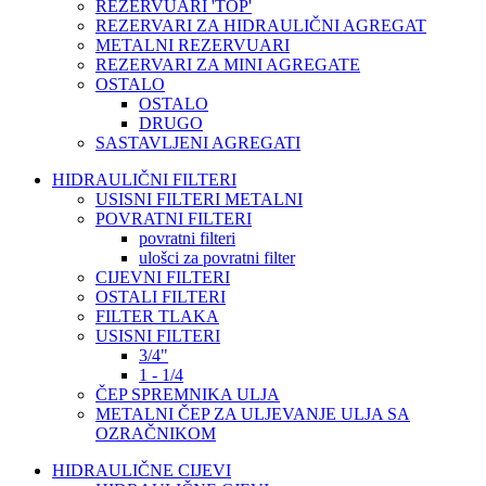
REZERVUARI 'TOP'
REZERVARI ZA HIDRAULIČNI AGREGAT
METALNI REZERVUARI
REZERVARI ZA MINI AGREGATE
OSTALO
OSTALO
DRUGO
SASTAVLJENI AGREGATI
HIDRAULIČNI FILTERI
USISNI FILTERI METALNI
POVRATNI FILTERI
povratni filteri
ulošci za povratni filter
CIJEVNI FILTERI
OSTALI FILTERI
FILTER TLAKA
USISNI FILTERI
3/4"
1 - 1/4
ČEP SPREMNIKA ULJA
METALNI ČEP ZA ULJEVANJE ULJA SA
OZRAČNIKOM
HIDRAULIČNE CIJEVI