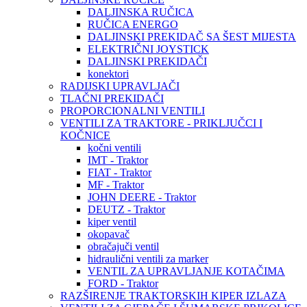
DALJINSKA RUČICA
RUČICA ENERGO
DALJINSKI PREKIDAČ SA ŠEST MIJESTA
ELEKTRIČNI JOYSTICK
DALJINSKI PREKIDAČI
konektori
RADIJSKI UPRAVLJAČI
TLAČNI PREKIDAČI
PROPORCIONALNI VENTILI
VENTILI ZA TRAKTORE - PRIKLJUČCI I
KOČNICE
kočni ventili
IMT - Traktor
FIAT - Traktor
MF - Traktor
JOHN DEERE - Traktor
DEUTZ - Traktor
kiper ventil
okopavač
obračajuči ventil
hidraulični ventili za marker
VENTIL ZA UPRAVLJANJE KOTAČIMA
FORD - Traktor
RAZŠIRENJE TRAKTORSKIH KIPER IZLAZA