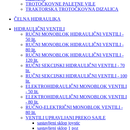
TROTOČKOVNE PALETNE VILE
TRAKTORSKA TROTOČKOVNA DIZALICA
ČELNA HIDRAULIKA
HIDRAULIČNI VENTILI
RUČNI MONOBLOK HIDRAULIČNI VENTILI -
50 lit.
RUČNI MONOBLOK HIDRAULIČNI VENTILI -
80 lit.
RUČNI MONOBLOK HIDRAULIČNI VENTILI -
120 lit.
RUČNI SEKCIJSKI HIDRAULIČNI VENTILI - 70
lit.
RUČNI SEKCIJSKI HIDRAULIČNI VENTILI - 100
lit.
ELEKTROHIDRAULIČNI MONOBLOK VENTILI
- 50 lit.
ELEKTROHIDRAULIČNI MONOBLOK VENTILI
- 80 lit.
RUČNO-ELEKTRIČNI MONOBLOK VENTILI -
80 lit.
VENTILI UPRAVLJANI PREKO SAJLE
sastavljeni sklop joystic
sastavljeni sklop 1 poz