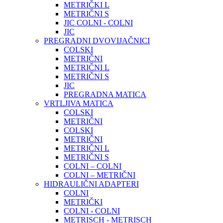
METRIČKI L
METRIČNI S
JIC COLNI - COLNI
JIC
PREGRADNI DVOVIJAČNICI
COLSKI
METRIČNI
METRIČNI L
METRIČNI S
JIC
PREGRADNA MATICA
VRTLJIVA MATICA
COLSKI
METRIČNI
COLSKI
METRIČNI
METRIČNI L
METRIČNI S
COLNI – COLNI
COLNI – METRIČNI
HIDRAULIČNI ADAPTERI
COLNI
METRIČKI
COLNI - COLNI
METRISCH - METRISCH