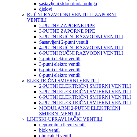
sastavljeni sklop dupla poluga
djelovi
RUČNI RAZVODNI VENTILI I ZAPORNI
VENTILI
2-PUTNE ZAPORNE PIPE
3-PUTNE ZAPORNE PIPE
3-PUTNI RUČNI RAZVODNI VENTILI
Sastavljeni 2-putni ventili
4-PUTNI RUČNI RAZVODNI VENTILI
6-PUTNI RUČNI RAZVODNI VENTILI
2-putni elektro ventili
3-putni elektro ventili
6-putni elektro ventili
8-putni elektro ventili
ELEKTRIČNI SMJERNI VENTILI
2-PUTNI ELEKTRIČNI SMJERNI VENTILI
3-PUTNI ELEKTRIČNI SMJERNI VENTILI
6-PUTNI ELEKTRIČNI SMJERNI VENTILI
8-PUTNI ELEKTRIČNI SMJERNI VENTILI
MODULARNI 2-PUTNI ELEKTRIČNI
SMJERNI VENTILI
LINIJSKI-UPRAVLJAČKI VENTILI
nepovratni cijevni ventil
blok ventil
obračajuči ventil