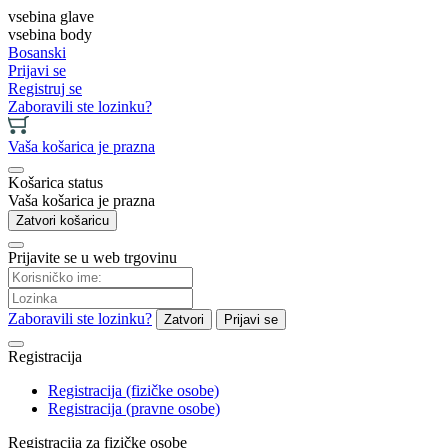
vsebina glave
vsebina body
Bosanski
Prijavi se
Registruj se
Zaboravili ste lozinku?
Vaša košarica je prazna
Košarica status
Vaša košarica je prazna
Zatvori košaricu
Prijavite se u web trgovinu
Zaboravili ste lozinku?
Zatvori
Prijavi se
Registracija
Registracija (fizičke osobe)
Registracija (pravne osobe)
Registracija za fizičke osobe