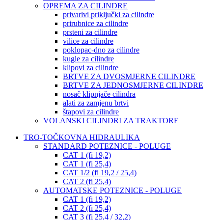
OPREMA ZA CILINDRE
privarivi priključki za cilindre
prirubnice za cilindre
prsteni za cilindre
vilice za cilindre
poklopac-dno za cilindre
kugle za cilindre
klipovi za cilindre
BRTVE ZA DVOSMJERNE CILINDRE
BRTVE ZA JEDNOSMJERNE CILINDRE
nosač klipnjače cilindra
alati za zamjenu brtvi
štapovi za cilindre
VOLANSKI CILINDRI ZA TRAKTORE
TRO-TOČKOVNA HIDRAULIKA
STANDARD POTEZNICE - POLUGE
CAT 1 (fi 19,2)
CAT 1 (fi 25,4)
CAT 1/2 (fi 19,2 / 25,4)
CAT 2 (fi 25,4)
AUTOMATSKE POTEZNICE - POLUGE
CAT 1 (fi 19,2)
CAT 2 (fi 25,4)
CAT 3 (fi 25,4 / 32,2)