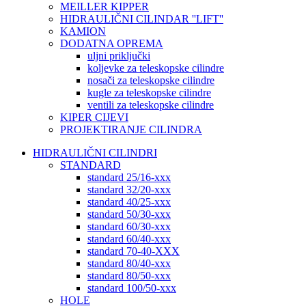
MEILLER KIPPER
HIDRAULIČNI CILINDAR ''LIFT''
KAMION
DODATNA OPREMA
uljni priključki
koljevke za teleskopske cilindre
nosači za teleskopske cilindre
kugle za teleskopske cilindre
ventili za teleskopske cilindre
KIPER CIJEVI
PROJEKTIRANJE CILINDRA
HIDRAULIČNI CILINDRI
STANDARD
standard 25/16-xxx
standard 32/20-xxx
standard 40/25-xxx
standard 50/30-xxx
standard 60/30-xxx
standard 60/40-xxx
standard 70-40-XXX
standard 80/40-xxx
standard 80/50-xxx
standard 100/50-xxx
HOLE