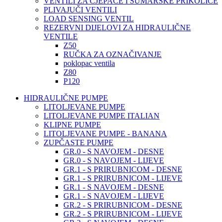
VENTILI ZA CJEPAČE I ŠUMARSKE PRIKOLICE
PLIVAJUČI VENTILI
LOAD SENSING VENTIL
REZERVNI DIJELOVI ZA HIDRAULIČNE
VENTILE
Z50
RUČKA ZA OZNAČIVANJE
poklopac ventila
Z80
P120
HIDRAULIČNE PUMPE
LITOLJEVANE PUMPE
LITOLJEVANE PUMPE ITALIAN
KLIPNE PUMPE
LITOLJEVANE PUMPE - BANANA
ZUPČASTE PUMPE
GR.0 - S NAVOJEM - DESNE
GR.0 - S NAVOJEM - LIJEVE
GR.1 - S PRIRUBNICOM - DESNE
GR.1 - S PRIRUBNICOM - LIJEVE
GR.1 - S NAVOJEM - DESNE
GR.1 - S NAVOJEM - LIJEVE
GR.2 - S PRIRUBNICOM - DESNE
GR.2 - S PRIRUBNICOM - LIJEVE