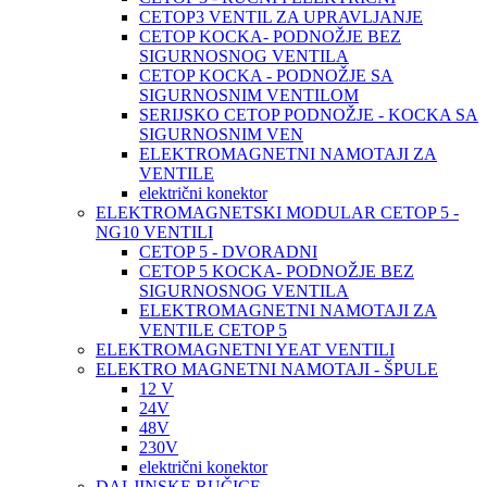
CETOP3 VENTIL ZA UPRAVLJANJE
CETOP KOCKA- PODNOŽJE BEZ
SIGURNOSNOG VENTILA
CETOP KOCKA - PODNOŽJE SA
SIGURNOSNIM VENTILOM
SERIJSKO CETOP PODNOŽJE - KOCKA SA
SIGURNOSNIM VEN
ELEKTROMAGNETNI NAMOTAJI ZA
VENTILE
električni konektor
ELEKTROMAGNETSKI MODULAR CETOP 5 -
NG10 VENTILI
CETOP 5 - DVORADNI
CETOP 5 KOCKA- PODNOŽJE BEZ
SIGURNOSNOG VENTILA
ELEKTROMAGNETNI NAMOTAJI ZA
VENTILE CETOP 5
ELEKTROMAGNETNI YEAT VENTILI
ELEKTRO MAGNETNI NAMOTAJI - ŠPULE
12 V
24V
48V
230V
električni konektor
DALJINSKE RUČICE