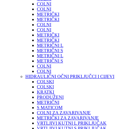
COLNI
COLNI
METRIČKI
METRIČKI
COLNI
COLNI
METRIČKI
METRIČKI
METRIČNI L
METRIČNI S
METRIČNI L
METRIČNI S
COLNI
COLNI
HIDRAULIČNI OČNI PRIKLJUČCI I CIJEVI
COLSKI
COLSKI
KRATKI
PRODUŽENI
METRIČNI
S MATICOM
COLNI ZA ZAVARIVANJE
METRIČKI ZA ZAVARIVANJE
VRTLJIVI KUTNI L PRIKLJUČAK
VRTLJIVI KUTNI S PRIKLJUČAK