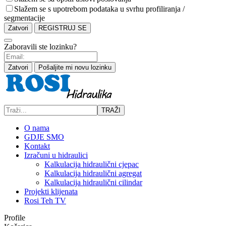
Slažem se s upotrebom podataka u svrhu profiliranja /
segmentacije
Zatvori
REGISTRUJ SE
Zaboravili ste lozinku?
Zatvori
Pošaljite mi novu lozinku
TRAŽI
O nama
GDJE SMO
Kontakt
Izračuni u hidraulici
Kalkulacija hidraulični cjepac
Kalkulacija hidraulični agregat
Kalkulacija hidraulični cilindar
Projekti klijenata
Rosi Teh TV
Profile