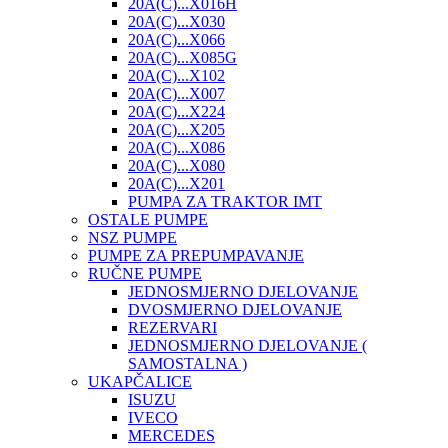
20A(C)...X016H
20A(C)...X030
20A(C)...X066
20A(C)...X085G
20A(C)...X102
20A(C)...X007
20A(C)...X224
20A(C)...X205
20A(C)...X086
20A(C)...X080
20A(C)...X201
PUMPA ZA TRAKTOR IMT
OSTALE PUMPE
NSZ PUMPE
PUMPE ZA PREPUMPAVANJE
RUČNE PUMPE
JEDNOSMJERNO DJELOVANJE
DVOSMJERNO DJELOVANJE
REZERVARI
JEDNOSMJERNO DJELOVANJE (
SAMOSTALNA )
UKAPČALICE
ISUZU
IVECO
MERCEDES