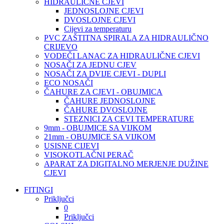
HIDRAULIČNE CJEVI
JEDNOSLOJNE CJEVI
DVOSLOJNE CJEVI
Cijevi za temperaturu
PVC ZAŠTITNA SPIRALA ZA HIDRAULIČNO
CRIJEVO
VODEČI LANAC ZA HIDRAULIČNE CJEVI
NOSAČI ZA JEDNU CJEV
NOSAČI ZA DVIJE CJEVI - DUPLI
ECO NOSAČI
ČAHURE ZA CJEVI - OBUJMICA
ČAHURE JEDNOSLOJNE
ČAHURE DVOSLOJNE
STEZNICI ZA CEVI TEMPERATURE
9mm - OBUJMICE SA VIJKOM
21mm - OBUJMICE SA VIJKOM
USISNE CIJEVI
VISOKOTLAČNI PERAČ
APARAT ZA DIGITALNO MERJENJE DUŽINE
CJEVI
FITINGI
Priključci
0
Priključci