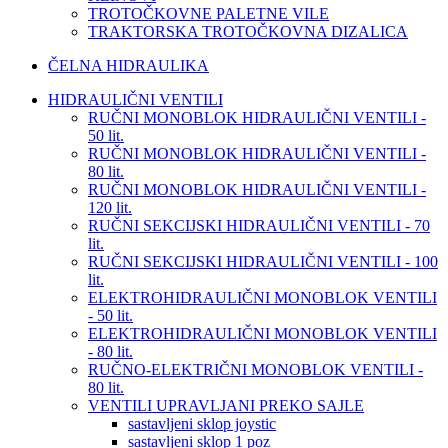
TROTOČKOVNE PALETNE VILE
TRAKTORSKA TROTOČKOVNA DIZALICA
ČELNA HIDRAULIKA
HIDRAULIČNI VENTILI
RUČNI MONOBLOK HIDRAULIČNI VENTILI -
50 lit.
RUČNI MONOBLOK HIDRAULIČNI VENTILI -
80 lit.
RUČNI MONOBLOK HIDRAULIČNI VENTILI -
120 lit.
RUČNI SEKCIJSKI HIDRAULIČNI VENTILI - 70
lit.
RUČNI SEKCIJSKI HIDRAULIČNI VENTILI - 100
lit.
ELEKTROHIDRAULIČNI MONOBLOK VENTILI
- 50 lit.
ELEKTROHIDRAULIČNI MONOBLOK VENTILI
- 80 lit.
RUČNO-ELEKTRIČNI MONOBLOK VENTILI -
80 lit.
VENTILI UPRAVLJANI PREKO SAJLE
sastavljeni sklop joystic
sastavljeni sklop 1 poz