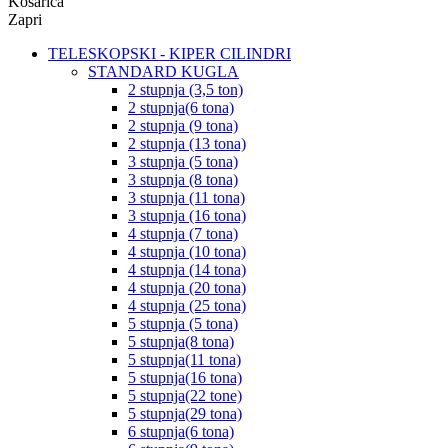
Košarica
Zapri
TELESKOPSKI - KIPER CILINDRI
STANDARD KUGLA
2 stupnja (3,5 ton)
2 stupnja(6 tona)
2 stupnja (9 tona)
2 stupnja (13 tona)
3 stupnja (5 tona)
3 stupnja (8 tona)
3 stupnja (11 tona)
3 stupnja (16 tona)
4 stupnja (7 tona)
4 stupnja (10 tona)
4 stupnja (14 tona)
4 stupnja (20 tona)
4 stupnja (25 tona)
5 stupnja (5 tona)
5 stupnja(8 tona)
5 stupnja(11 tona)
5 stupnja(16 tona)
5 stupnja(22 tone)
5 stupnja(29 tona)
6 stupnja(6 tona)