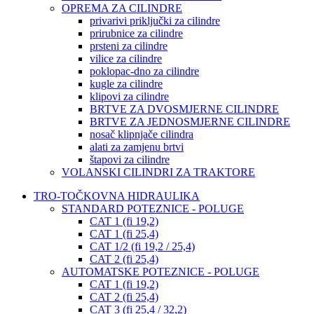
OPREMA ZA CILINDRE
privarivi priključki za cilindre
prirubnice za cilindre
prsteni za cilindre
vilice za cilindre
poklopac-dno za cilindre
kugle za cilindre
klipovi za cilindre
BRTVE ZA DVOSMJERNE CILINDRE
BRTVE ZA JEDNOSMJERNE CILINDRE
nosač klipnjače cilindra
alati za zamjenu brtvi
štapovi za cilindre
VOLANSKI CILINDRI ZA TRAKTORE
TRO-TOČKOVNA HIDRAULIKA
STANDARD POTEZNICE - POLUGE
CAT 1 (fi 19,2)
CAT 1 (fi 25,4)
CAT 1/2 (fi 19,2 / 25,4)
CAT 2 (fi 25,4)
AUTOMATSKE POTEZNICE - POLUGE
CAT 1 (fi 19,2)
CAT 2 (fi 25,4)
CAT 3 (fi 25,4 / 32,2)