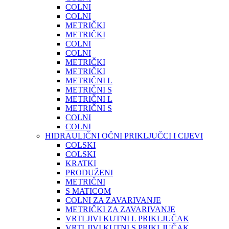
COLNI
COLNI
METRIČKI
METRIČKI
COLNI
COLNI
METRIČKI
METRIČKI
METRIČNI L
METRIČNI S
METRIČNI L
METRIČNI S
COLNI
COLNI
HIDRAULIČNI OČNI PRIKLJUČCI I CIJEVI
COLSKI
COLSKI
KRATKI
PRODUŽENI
METRIČNI
S MATICOM
COLNI ZA ZAVARIVANJE
METRIČKI ZA ZAVARIVANJE
VRTLJIVI KUTNI L PRIKLJUČAK
VRTLJIVI KUTNI S PRIKLJUČAK