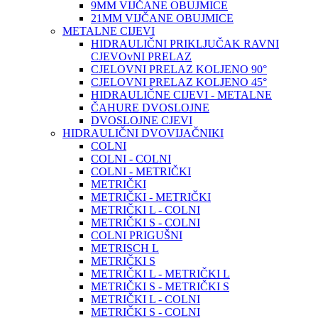
9MM VIJČANE OBUJMICE
21MM VIJČANE OBUJMICE
METALNE CIJEVI
HIDRAULIČNI PRIKLJUČAK RAVNI
CJEVOvNI PRELAZ
CJELOVNI PRELAZ KOLJENO 90°
CJELOVNI PRELAZ KOLJENO 45°
HIDRAULIČNE CIJEVI - METALNE
ČAHURE DVOSLOJNE
DVOSLOJNE CJEVI
HIDRAULIČNI DVOVIJAČNIKI
COLNI
COLNI - COLNI
COLNI - METRIČKI
METRIČKI
METRIČKI - METRIČKI
METRIČKI L - COLNI
METRIČKI S - COLNI
COLNI PRIGUŠNI
METRISCH L
METRIČKI S
METRIČKI L - METRIČKI L
METRIČKI S - METRIČKI S
METRIČKI L - COLNI
METRIČKI S - COLNI