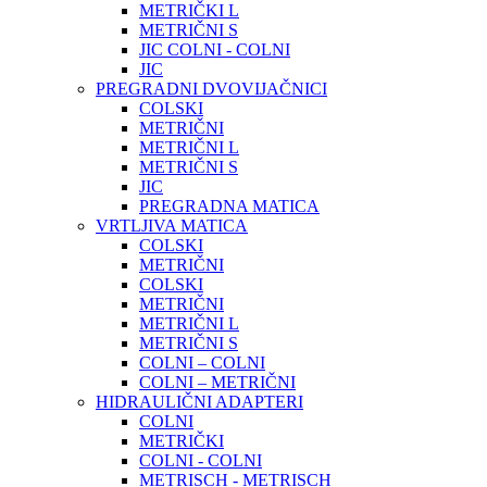
METRIČKI L
METRIČNI S
JIC COLNI - COLNI
JIC
PREGRADNI DVOVIJAČNICI
COLSKI
METRIČNI
METRIČNI L
METRIČNI S
JIC
PREGRADNA MATICA
VRTLJIVA MATICA
COLSKI
METRIČNI
COLSKI
METRIČNI
METRIČNI L
METRIČNI S
COLNI – COLNI
COLNI – METRIČNI
HIDRAULIČNI ADAPTERI
COLNI
METRIČKI
COLNI - COLNI
METRISCH - METRISCH