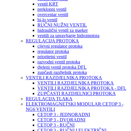
ventil KRT
preklopni ventil
overcentar ventil
hi-lo ventil
RUČNI NUŽNI VENTIL
hidraulični ventil za marker
ventili za upravljanje hidromotora
REGULACIJA PROTOKA
cijevni regulator protoka
regulator protoka
prioritetni ventil
razvodni ventil protoka
djeleni ventil protoka DFL
zupčasti razdjelnik protoka
VENTILI RAZDJELNIKA PROTOKA
VENTILI RAZDJELNIKA PROTOKA
VENTILI RAZDJELNIKA PROTOKA - DFL
ZUPČASTI RAZDJELNICI PROTOKA
REGULACIJA TLAKA
ELEKTROMAGNETSKI MODULAR CETOP 3 -
NG6 VENTILI
CETOP 3 - JEDNORADNI
CETOP 3 - DVORADNI
CETOP 3 - RUČNI
CETOP 3 - RUČNI I ELEKTRIČNI