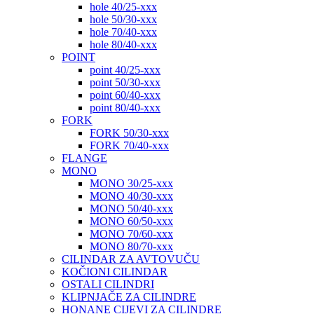
hole 40/25-xxx
hole 50/30-xxx
hole 70/40-xxx
hole 80/40-xxx
POINT
point 40/25-xxx
point 50/30-xxx
point 60/40-xxx
point 80/40-xxx
FORK
FORK 50/30-xxx
FORK 70/40-xxx
FLANGE
MONO
MONO 30/25-xxx
MONO 40/30-xxx
MONO 50/40-xxx
MONO 60/50-xxx
MONO 70/60-xxx
MONO 80/70-xxx
CILINDAR ZA AVTOVUČU
KOČIONI CILINDAR
OSTALI CILINDRI
KLIPNJAČE ZA CILINDRE
HONANE CIJEVI ZA CILINDRE