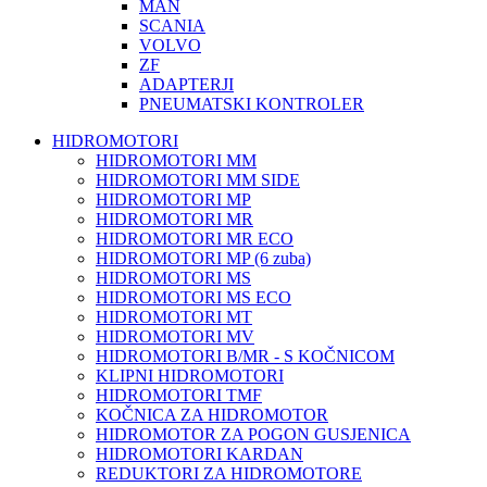
MAN
SCANIA
VOLVO
ZF
ADAPTERJI
PNEUMATSKI KONTROLER
HIDROMOTORI
HIDROMOTORI MM
HIDROMOTORI MM SIDE
HIDROMOTORI MP
HIDROMOTORI MR
HIDROMOTORI MR ECO
HIDROMOTORI MP (6 zuba)
HIDROMOTORI MS
HIDROMOTORI MS ECO
HIDROMOTORI MT
HIDROMOTORI MV
HIDROMOTORI B/MR - S KOČNICOM
KLIPNI HIDROMOTORI
HIDROMOTORI TMF
KOČNICA ZA HIDROMOTOR
HIDROMOTOR ZA POGON GUSJENICA
HIDROMOTORI KARDAN
REDUKTORI ZA HIDROMOTORE