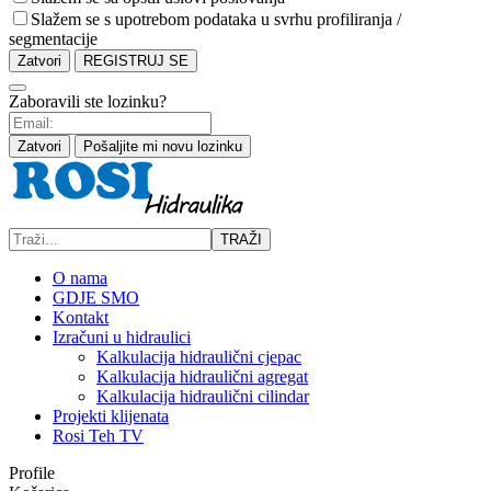
Slažem se s upotrebom podataka u svrhu profiliranja /
segmentacije
Zatvori
REGISTRUJ SE
Zaboravili ste lozinku?
Zatvori
Pošaljite mi novu lozinku
TRAŽI
O nama
GDJE SMO
Kontakt
Izračuni u hidraulici
Kalkulacija hidraulični cjepac
Kalkulacija hidraulični agregat
Kalkulacija hidraulični cilindar
Projekti klijenata
Rosi Teh TV
Profile