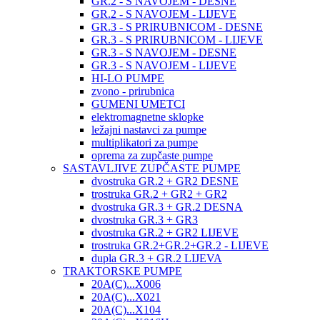
GR.2 - S NAVOJEM - DESNE
GR.2 - S NAVOJEM - LIJEVE
GR.3 - S PRIRUBNICOM - DESNE
GR.3 - S PRIRUBNICOM - LIJEVE
GR.3 - S NAVOJEM - DESNE
GR.3 - S NAVOJEM - LIJEVE
HI-LO PUMPE
zvono - prirubnica
GUMENI UMETCI
elektromagnetne sklopke
ležajni nastavci za pumpe
multiplikatori za pumpe
oprema za zupčaste pumpe
SASTAVLJIVE ZUPČASTE PUMPE
dvostruka GR.2 + GR2 DESNE
trostruka GR.2 + GR2 + GR2
dvostruka GR.3 + GR.2 DESNA
dvostruka GR.3 + GR3
dvostruka GR.2 + GR2 LIJEVE
trostruka GR.2+GR.2+GR.2 - LIJEVE
dupla GR.3 + GR.2 LIJEVA
TRAKTORSKE PUMPE
20A(C)...X006
20A(C)...X021
20A(C)...X104