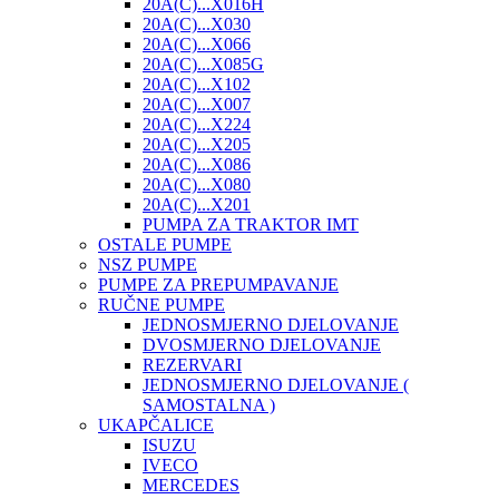
20A(C)...X016H
20A(C)...X030
20A(C)...X066
20A(C)...X085G
20A(C)...X102
20A(C)...X007
20A(C)...X224
20A(C)...X205
20A(C)...X086
20A(C)...X080
20A(C)...X201
PUMPA ZA TRAKTOR IMT
OSTALE PUMPE
NSZ PUMPE
PUMPE ZA PREPUMPAVANJE
RUČNE PUMPE
JEDNOSMJERNO DJELOVANJE
DVOSMJERNO DJELOVANJE
REZERVARI
JEDNOSMJERNO DJELOVANJE (
SAMOSTALNA )
UKAPČALICE
ISUZU
IVECO
MERCEDES