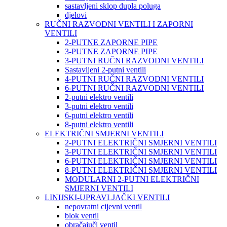
sastavljeni sklop dupla poluga
djelovi
RUČNI RAZVODNI VENTILI I ZAPORNI
VENTILI
2-PUTNE ZAPORNE PIPE
3-PUTNE ZAPORNE PIPE
3-PUTNI RUČNI RAZVODNI VENTILI
Sastavljeni 2-putni ventili
4-PUTNI RUČNI RAZVODNI VENTILI
6-PUTNI RUČNI RAZVODNI VENTILI
2-putni elektro ventili
3-putni elektro ventili
6-putni elektro ventili
8-putni elektro ventili
ELEKTRIČNI SMJERNI VENTILI
2-PUTNI ELEKTRIČNI SMJERNI VENTILI
3-PUTNI ELEKTRIČNI SMJERNI VENTILI
6-PUTNI ELEKTRIČNI SMJERNI VENTILI
8-PUTNI ELEKTRIČNI SMJERNI VENTILI
MODULARNI 2-PUTNI ELEKTRIČNI
SMJERNI VENTILI
LINIJSKI-UPRAVLJAČKI VENTILI
nepovratni cijevni ventil
blok ventil
obračajuči ventil