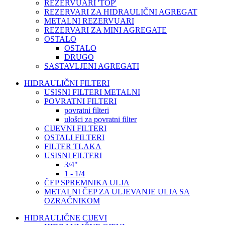
REZERVUARI 'TOP'
REZERVARI ZA HIDRAULIČNI AGREGAT
METALNI REZERVUARI
REZERVARI ZA MINI AGREGATE
OSTALO
OSTALO
DRUGO
SASTAVLJENI AGREGATI
HIDRAULIČNI FILTERI
USISNI FILTERI METALNI
POVRATNI FILTERI
povratni filteri
ulošci za povratni filter
CIJEVNI FILTERI
OSTALI FILTERI
FILTER TLAKA
USISNI FILTERI
3/4"
1 - 1/4
ČEP SPREMNIKA ULJA
METALNI ČEP ZA ULJEVANJE ULJA SA
OZRAČNIKOM
HIDRAULIČNE CIJEVI