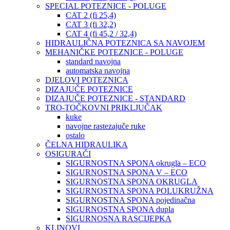
SPECIAL POTEZNICE - POLUGE
CAT 2 (fi 25,4)
CAT 3 (fi 32,2)
CAT 4 (fi 45,2 / 32,4)
HIDRAULIČNA POTEZNICA SA NAVOJEM
MEHANIČKE POTEZNICE - POLUGE
standard navojna
automatska navojna
DJELOVI POTEZNICA
DIZAJUČE POTEZNICE
DIZAJUČE POTEZNICE - STANDARD
TRO-TOČKOVNI PRIKLJUČAK
kuke
navojne rastezajuče ruke
ostalo
ČELNA HIDRAULIKA
OSIGURAČI
SIGURNOSTNA SPONA okrugla – ECO
SIGURNOSTNA SPONA V – ECO
SIGURNOSTNA SPONA OKRUGLA
SIGURNOSTNA SPONA POLUKRUŽNA
SIGURNOSTNA SPONA pojedinačna
SIGURNOSTNA SPONA dupla
SIGURNOSNA RASCIJEPKA
KLINOVI