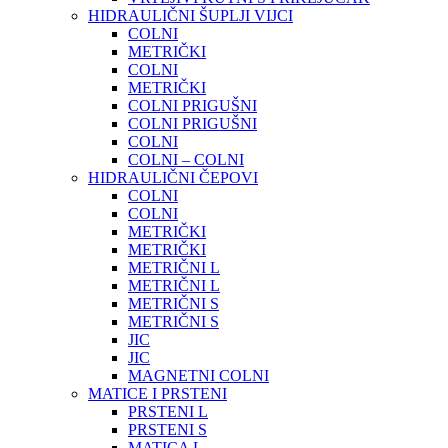
HIDRAULIČNI ŠUPLJI VIJCI
COLNI
METRIČKI
COLNI
METRIČKI
COLNI PRIGUŠNI
COLNI PRIGUŠNI
COLNI
COLNI – COLNI
HIDRAULIČNI ČEPOVI
COLNI
COLNI
METRIČKI
METRIČKI
METRIČNI L
METRIČNI L
METRIČNI S
METRIČNI S
JIC
JIC
MAGNETNI COLNI
MATICE I PRSTENI
PRSTENI L
PRSTENI S
MATICA L