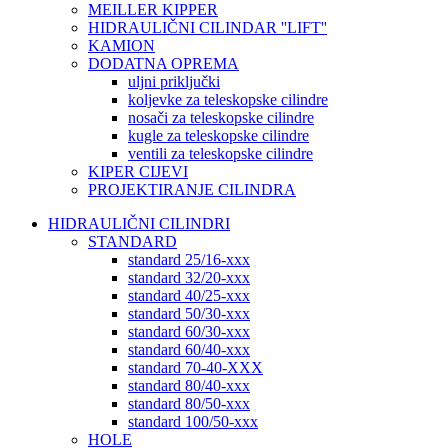
MEILLER KIPPER
HIDRAULIČNI CILINDAR ''LIFT''
KAMION
DODATNA OPREMA
uljni priključki
koljevke za teleskopske cilindre
nosači za teleskopske cilindre
kugle za teleskopske cilindre
ventili za teleskopske cilindre
KIPER CIJEVI
PROJEKTIRANJE CILINDRA
HIDRAULIČNI CILINDRI
STANDARD
standard 25/16-xxx
standard 32/20-xxx
standard 40/25-xxx
standard 50/30-xxx
standard 60/30-xxx
standard 60/40-xxx
standard 70-40-XXX
standard 80/40-xxx
standard 80/50-xxx
standard 100/50-xxx
HOLE