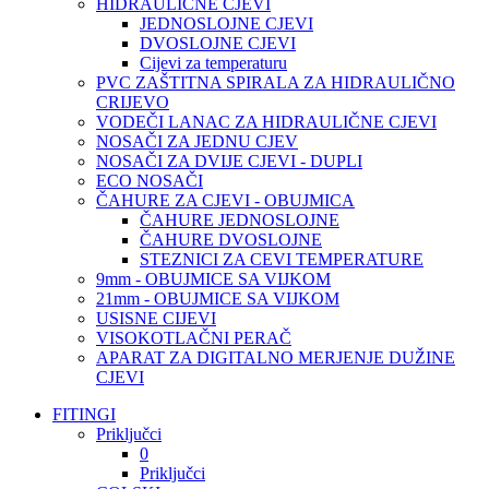
HIDRAULIČNE CJEVI
JEDNOSLOJNE CJEVI
DVOSLOJNE CJEVI
Cijevi za temperaturu
PVC ZAŠTITNA SPIRALA ZA HIDRAULIČNO
CRIJEVO
VODEČI LANAC ZA HIDRAULIČNE CJEVI
NOSAČI ZA JEDNU CJEV
NOSAČI ZA DVIJE CJEVI - DUPLI
ECO NOSAČI
ČAHURE ZA CJEVI - OBUJMICA
ČAHURE JEDNOSLOJNE
ČAHURE DVOSLOJNE
STEZNICI ZA CEVI TEMPERATURE
9mm - OBUJMICE SA VIJKOM
21mm - OBUJMICE SA VIJKOM
USISNE CIJEVI
VISOKOTLAČNI PERAČ
APARAT ZA DIGITALNO MERJENJE DUŽINE
CJEVI
FITINGI
Priključci
0
Priključci