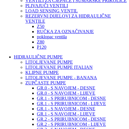
VENTILI ZA CJEPAČE I ŠUMARSKE PRIKOLICE
PLIVAJUČI VENTILI
LOAD SENSING VENTIL
REZERVNI DIJELOVI ZA HIDRAULIČNE
VENTILE
Z50
RUČKA ZA OZNAČIVANJE
poklopac ventila
Z80
P120
HIDRAULIČNE PUMPE
LITOLJEVANE PUMPE
LITOLJEVANE PUMPE ITALIAN
KLIPNE PUMPE
LITOLJEVANE PUMPE - BANANA
ZUPČASTE PUMPE
GR.0 - S NAVOJEM - DESNE
GR.0 - S NAVOJEM - LIJEVE
GR.1 - S PRIRUBNICOM - DESNE
GR.1 - S PRIRUBNICOM - LIJEVE
GR.1 - S NAVOJEM - DESNE
GR.1 - S NAVOJEM - LIJEVE
GR.2 - S PRIRUBNICOM - DESNE
GR.2 - S PRIRUBNICOM - LIJEVE