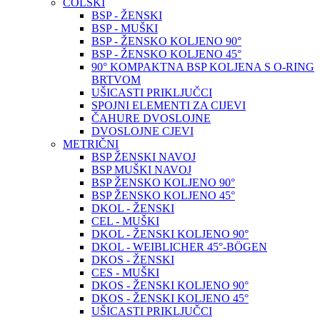
COLSKI
BSP - ŽENSKI
BSP - MUŠKI
BSP - ŽENSKO KOLJENO 90°
BSP - ŽENSKO KOLJENO 45°
90° KOMPAKTNA BSP KOLJENA S O-RING
BRTVOM
UŠICASTI PRIKLJUČCI
SPOJNI ELEMENTI ZA CIJEVI
ČAHURE DVOSLOJNE
DVOSLOJNE CJEVI
METRIČNI
BSP ŽENSKI NAVOJ
BSP MUŠKI NAVOJ
BSP ŽENSKO KOLJENO 90°
BSP ŽENSKO KOLJENO 45°
DKOL - ŽENSKI
CEL - MUŠKI
DKOL - ŽENSKI KOLJENO 90°
DKOL - WEIBLICHER 45°-BÖGEN
DKOS - ŽENSKI
CES - MUŠKI
DKOS - ŽENSKI KOLJENO 90°
DKOS - ŽENSKI KOLJENO 45°
UŠICASTI PRIKLJUČCI