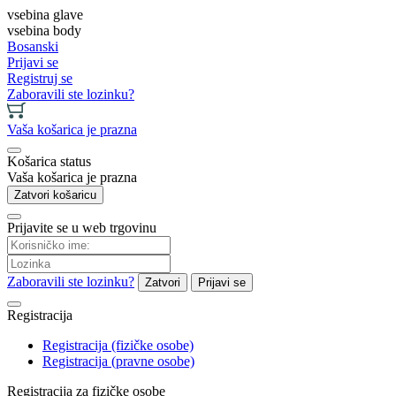
vsebina glave
vsebina body
Bosanski
Prijavi se
Registruj se
Zaboravili ste lozinku?
Vaša košarica je prazna
Košarica status
Vaša košarica je prazna
Zatvori košaricu
Prijavite se u web trgovinu
Zaboravili ste lozinku?
Zatvori
Prijavi se
Registracija
Registracija (fizičke osobe)
Registracija (pravne osobe)
Registracija za fizičke osobe