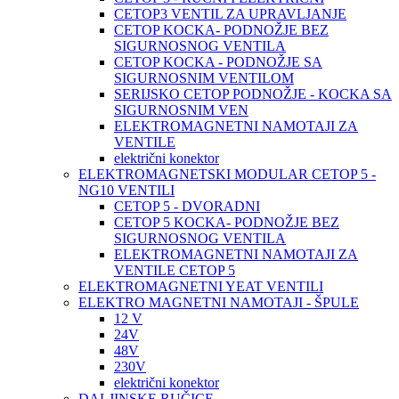
CETOP3 VENTIL ZA UPRAVLJANJE
CETOP KOCKA- PODNOŽJE BEZ
SIGURNOSNOG VENTILA
CETOP KOCKA - PODNOŽJE SA
SIGURNOSNIM VENTILOM
SERIJSKO CETOP PODNOŽJE - KOCKA SA
SIGURNOSNIM VEN
ELEKTROMAGNETNI NAMOTAJI ZA
VENTILE
električni konektor
ELEKTROMAGNETSKI MODULAR CETOP 5 -
NG10 VENTILI
CETOP 5 - DVORADNI
CETOP 5 KOCKA- PODNOŽJE BEZ
SIGURNOSNOG VENTILA
ELEKTROMAGNETNI NAMOTAJI ZA
VENTILE CETOP 5
ELEKTROMAGNETNI YEAT VENTILI
ELEKTRO MAGNETNI NAMOTAJI - ŠPULE
12 V
24V
48V
230V
električni konektor
DALJINSKE RUČICE