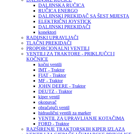
DALJINSKA RUČICA
RUČICA ENERGO
DALJINSKI PREKIDAČ SA ŠEST MIJESTA
ELEKTRIČNI JOYSTICK
DALJINSKI PREKIDAČI
konektori
RADIJSKI UPRAVLJAČI
TLAČNI PREKIDAČI
PROPORCIONALNI VENTILI
VENTILI ZA TRAKTORE - PRIKLJUČCI I
KOČNICE
kočni ventili
IMT - Traktor
FIAT - Traktor
MF - Traktor
JOHN DEERE - Traktor
DEUTZ - Traktor
kiper ventil
okopavač
obračajuči ventil
hidraulični ventili za marker
VENTIL ZA UPRAVLJANJE KOTAČIMA
FORD - Traktor
RAZŠIRENJE TRAKTORSKIH KIPER IZLAZA