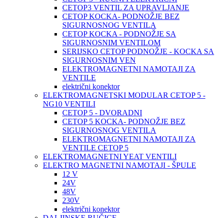
CETOP3 VENTIL ZA UPRAVLJANJE
CETOP KOCKA- PODNOŽJE BEZ
SIGURNOSNOG VENTILA
CETOP KOCKA - PODNOŽJE SA
SIGURNOSNIM VENTILOM
SERIJSKO CETOP PODNOŽJE - KOCKA SA
SIGURNOSNIM VEN
ELEKTROMAGNETNI NAMOTAJI ZA
VENTILE
električni konektor
ELEKTROMAGNETSKI MODULAR CETOP 5 -
NG10 VENTILI
CETOP 5 - DVORADNI
CETOP 5 KOCKA- PODNOŽJE BEZ
SIGURNOSNOG VENTILA
ELEKTROMAGNETNI NAMOTAJI ZA
VENTILE CETOP 5
ELEKTROMAGNETNI YEAT VENTILI
ELEKTRO MAGNETNI NAMOTAJI - ŠPULE
12 V
24V
48V
230V
električni konektor
DALJINSKE RUČICE