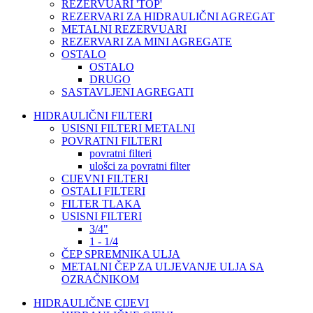
REZERVUARI 'TOP'
REZERVARI ZA HIDRAULIČNI AGREGAT
METALNI REZERVUARI
REZERVARI ZA MINI AGREGATE
OSTALO
OSTALO
DRUGO
SASTAVLJENI AGREGATI
HIDRAULIČNI FILTERI
USISNI FILTERI METALNI
POVRATNI FILTERI
povratni filteri
ulošci za povratni filter
CIJEVNI FILTERI
OSTALI FILTERI
FILTER TLAKA
USISNI FILTERI
3/4"
1 - 1/4
ČEP SPREMNIKA ULJA
METALNI ČEP ZA ULJEVANJE ULJA SA
OZRAČNIKOM
HIDRAULIČNE CIJEVI