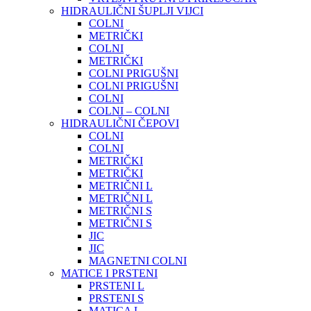
HIDRAULIČNI ŠUPLJI VIJCI
COLNI
METRIČKI
COLNI
METRIČKI
COLNI PRIGUŠNI
COLNI PRIGUŠNI
COLNI
COLNI – COLNI
HIDRAULIČNI ČEPOVI
COLNI
COLNI
METRIČKI
METRIČKI
METRIČNI L
METRIČNI L
METRIČNI S
METRIČNI S
JIC
JIC
MAGNETNI COLNI
MATICE I PRSTENI
PRSTENI L
PRSTENI S
MATICA L