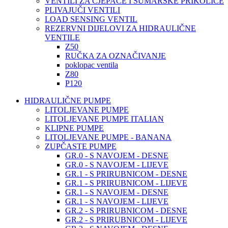
VENTILI ZA CJEPAČE I ŠUMARSKE PRIKOLICE
PLIVAJUČI VENTILI
LOAD SENSING VENTIL
REZERVNI DIJELOVI ZA HIDRAULIČNE
VENTILE
Z50
RUČKA ZA OZNAČIVANJE
poklopac ventila
Z80
P120
HIDRAULIČNE PUMPE
LITOLJEVANE PUMPE
LITOLJEVANE PUMPE ITALIAN
KLIPNE PUMPE
LITOLJEVANE PUMPE - BANANA
ZUPČASTE PUMPE
GR.0 - S NAVOJEM - DESNE
GR.0 - S NAVOJEM - LIJEVE
GR.1 - S PRIRUBNICOM - DESNE
GR.1 - S PRIRUBNICOM - LIJEVE
GR.1 - S NAVOJEM - DESNE
GR.1 - S NAVOJEM - LIJEVE
GR.2 - S PRIRUBNICOM - DESNE
GR.2 - S PRIRUBNICOM - LIJEVE