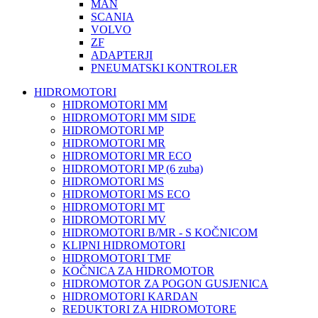
MAN
SCANIA
VOLVO
ZF
ADAPTERJI
PNEUMATSKI KONTROLER
HIDROMOTORI
HIDROMOTORI MM
HIDROMOTORI MM SIDE
HIDROMOTORI MP
HIDROMOTORI MR
HIDROMOTORI MR ECO
HIDROMOTORI MP (6 zuba)
HIDROMOTORI MS
HIDROMOTORI MS ECO
HIDROMOTORI MT
HIDROMOTORI MV
HIDROMOTORI B/MR - S KOČNICOM
KLIPNI HIDROMOTORI
HIDROMOTORI TMF
KOČNICA ZA HIDROMOTOR
HIDROMOTOR ZA POGON GUSJENICA
HIDROMOTORI KARDAN
REDUKTORI ZA HIDROMOTORE