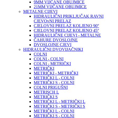
9MM VIJČANE OBUJMICE
21MM VIJČANE OBUJMICE
METALNE CIJEVI
HIDRAULIČNI PRIKLJUČAK RAVNI
CJEVOvNI PRELAZ
CJELOVNI PRELAZ KOLJENO 90°
CJELOVNI PRELAZ KOLJENO 45°
HIDRAULIČNE CIJEVI - METALNE
ČAHURE DVOSLOJNE
DVOSLOJNE CJEVI
HIDRAULIČNI DVOVIJAČNIKI
COLNI
COLNI - COLNI
COLNI - METRIČKI
METRIČKI
METRIČKI - METRIČKI
METRIČKI L - COLNI
METRIČKI S - COLNI
COLNI PRIGUŠNI
METRISCH L
METRIČKI S
METRIČKI L - METRIČKI L
METRIČKI S - METRIČKI S
METRIČKI L - COLNI
METRIČKI S - COLNI