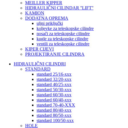
MEILLER KIPPER
HIDRAULIČNI CILINDAR ''LIFT''
KAMION
DODATNA OPREMA
uljni priključki
koljevke za teleskopske cilindre
nosači za teleskopske cilindre
kugle za teleskopske cilindre
ventili za teleskopske cilindre
KIPER CIJEVI
PROJEKTIRANJE CILINDRA
HIDRAULIČNI CILINDRI
STANDARD
standard 25/16-xxx
standard 32/20-xxx
standard 40/25-xxx
standard 50/30-xxx
standard 60/30-xxx
standard 60/40-xxx
standard 70-40-XXX
standard 80/40-xxx
standard 80/50-xxx
standard 100/50-xxx
HOLE