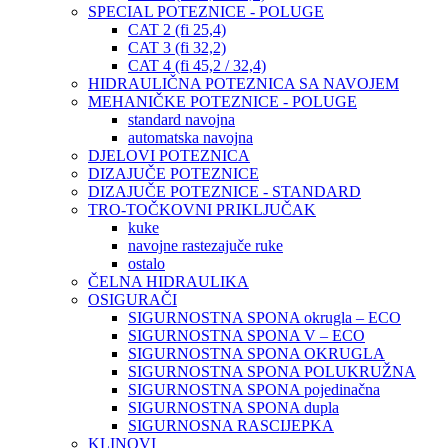
SPECIAL POTEZNICE - POLUGE
CAT 2 (fi 25,4)
CAT 3 (fi 32,2)
CAT 4 (fi 45,2 / 32,4)
HIDRAULIČNA POTEZNICA SA NAVOJEM
MEHANIČKE POTEZNICE - POLUGE
standard navojna
automatska navojna
DJELOVI POTEZNICA
DIZAJUČE POTEZNICE
DIZAJUČE POTEZNICE - STANDARD
TRO-TOČKOVNI PRIKLJUČAK
kuke
navojne rastezajuče ruke
ostalo
ČELNA HIDRAULIKA
OSIGURAČI
SIGURNOSTNA SPONA okrugla – ECO
SIGURNOSTNA SPONA V – ECO
SIGURNOSTNA SPONA OKRUGLA
SIGURNOSTNA SPONA POLUKRUŽNA
SIGURNOSTNA SPONA pojedinačna
SIGURNOSTNA SPONA dupla
SIGURNOSNA RASCIJEPKA
KLINOVI