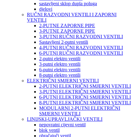
sastavljeni sklop dupla poluga
djelovi
RUČNI RAZVODNI VENTILI I ZAPORNI
VENTILI
2-PUTNE ZAPORNE PIPE
3-PUTNE ZAPORNE PIPE
3-PUTNI RUČNI RAZVODNI VENTILI
Sastavljeni 2-putni ventili
4-PUTNI RUČNI RAZVODNI VENTILI
6-PUTNI RUČNI RAZVODNI VENTILI
2-putni elektro ventili
3-putni elektro ventili
6-putni elektro ventili
8-putni elektro ventili
ELEKTRIČNI SMJERNI VENTILI
2-PUTNI ELEKTRIČNI SMJERNI VENTILI
3-PUTNI ELEKTRIČNI SMJERNI VENTILI
6-PUTNI ELEKTRIČNI SMJERNI VENTILI
8-PUTNI ELEKTRIČNI SMJERNI VENTILI
MODULARNI 2-PUTNI ELEKTRIČNI
SMJERNI VENTILI
LINIJSKI-UPRAVLJAČKI VENTILI
nepovratni cijevni ventil
blok ventil
obračajuči ventil