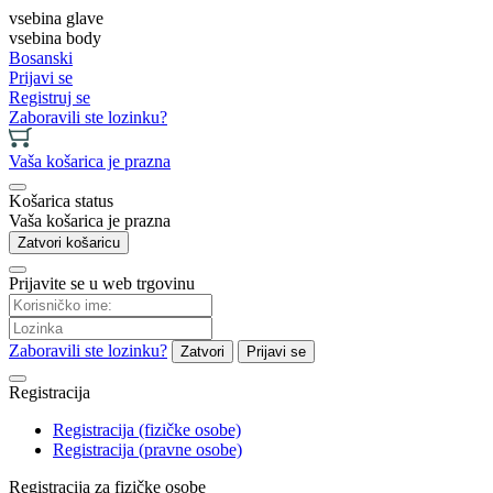
vsebina glave
vsebina body
Bosanski
Prijavi se
Registruj se
Zaboravili ste lozinku?
Vaša košarica je prazna
Košarica status
Vaša košarica je prazna
Zatvori košaricu
Prijavite se u web trgovinu
Zaboravili ste lozinku?
Zatvori
Prijavi se
Registracija
Registracija (fizičke osobe)
Registracija (pravne osobe)
Registracija za fizičke osobe