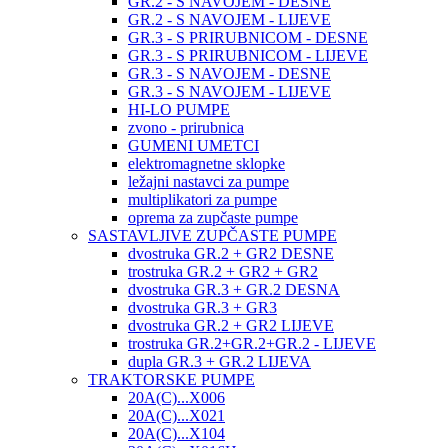
GR.2 - S NAVOJEM - DESNE
GR.2 - S NAVOJEM - LIJEVE
GR.3 - S PRIRUBNICOM - DESNE
GR.3 - S PRIRUBNICOM - LIJEVE
GR.3 - S NAVOJEM - DESNE
GR.3 - S NAVOJEM - LIJEVE
HI-LO PUMPE
zvono - prirubnica
GUMENI UMETCI
elektromagnetne sklopke
ležajni nastavci za pumpe
multiplikatori za pumpe
oprema za zupčaste pumpe
SASTAVLJIVE ZUPČASTE PUMPE
dvostruka GR.2 + GR2 DESNE
trostruka GR.2 + GR2 + GR2
dvostruka GR.3 + GR.2 DESNA
dvostruka GR.3 + GR3
dvostruka GR.2 + GR2 LIJEVE
trostruka GR.2+GR.2+GR.2 - LIJEVE
dupla GR.3 + GR.2 LIJEVA
TRAKTORSKE PUMPE
20A(C)...X006
20A(C)...X021
20A(C)...X104