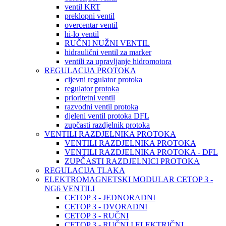
ventil KRT
preklopni ventil
overcentar ventil
hi-lo ventil
RUČNI NUŽNI VENTIL
hidraulični ventil za marker
ventili za upravljanje hidromotora
REGULACIJA PROTOKA
cijevni regulator protoka
regulator protoka
prioritetni ventil
razvodni ventil protoka
djeleni ventil protoka DFL
zupčasti razdjelnik protoka
VENTILI RAZDJELNIKA PROTOKA
VENTILI RAZDJELNIKA PROTOKA
VENTILI RAZDJELNIKA PROTOKA - DFL
ZUPČASTI RAZDJELNICI PROTOKA
REGULACIJA TLAKA
ELEKTROMAGNETSKI MODULAR CETOP 3 -
NG6 VENTILI
CETOP 3 - JEDNORADNI
CETOP 3 - DVORADNI
CETOP 3 - RUČNI
CETOP 3 - RUČNI I ELEKTRIČNI