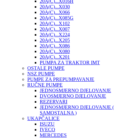
20A(C)...X016H
20A(C)...X030
20A(C)...X066
20A(C)...X085G
20A(C)...X102
20A(C)...X007
20A(C)...X224
20A(C)...X205
20A(C)...X086
20A(C)...X080
20A(C)...X201
PUMPA ZA TRAKTOR IMT
OSTALE PUMPE
NSZ PUMPE
PUMPE ZA PREPUMPAVANJE
RUČNE PUMPE
JEDNOSMJERNO DJELOVANJE
DVOSMJERNO DJELOVANJE
REZERVARI
JEDNOSMJERNO DJELOVANJE (
SAMOSTALNA )
UKAPČALICE
ISUZU
IVECO
MERCEDES