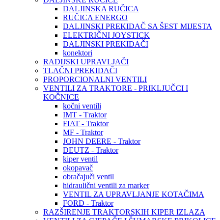
DALJINSKA RUČICA
RUČICA ENERGO
DALJINSKI PREKIDAČ SA ŠEST MIJESTA
ELEKTRIČNI JOYSTICK
DALJINSKI PREKIDAČI
konektori
RADIJSKI UPRAVLJAČI
TLAČNI PREKIDAČI
PROPORCIONALNI VENTILI
VENTILI ZA TRAKTORE - PRIKLJUČCI I
KOČNICE
kočni ventili
IMT - Traktor
FIAT - Traktor
MF - Traktor
JOHN DEERE - Traktor
DEUTZ - Traktor
kiper ventil
okopavač
obračajuči ventil
hidraulični ventili za marker
VENTIL ZA UPRAVLJANJE KOTAČIMA
FORD - Traktor
RAZŠIRENJE TRAKTORSKIH KIPER IZLAZA