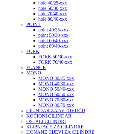
hole 40/25-xxx
hole 50/30-xxx
hole 70/40-xxx
hole 80/40-xxx
POINT
point 40/25-xxx
point 50/30-xxx
point 60/40-xxx
point 80/40-xxx
FORK
FORK 50/30-xxx
FORK 70/40-xxx
FLANGE
MONO
MONO 30/25-xxx
MONO 40/30-xxx
MONO 50/40-xxx
MONO 60/50-xxx
MONO 70/60-xxx
MONO 80/70-xxx
CILINDAR ZA AVTOVUČU
KOČIONI CILINDAR
OSTALI CILINDRI
KLIPNJAČE ZA CILINDRE
HONANE CIJEVI ZA CILINDRE