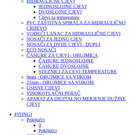
HIDRAULIČNE CJEVI
JEDNOSLOJNE CJEVI
DVOSLOJNE CJEVI
Cijevi za temperaturu
PVC ZAŠTITNA SPIRALA ZA HIDRAULIČNO
CRIJEVO
VODEČI LANAC ZA HIDRAULIČNE CJEVI
NOSAČI ZA JEDNU CJEV
NOSAČI ZA DVIJE CJEVI - DUPLI
ECO NOSAČI
ČAHURE ZA CJEVI - OBUJMICA
ČAHURE JEDNOSLOJNE
ČAHURE DVOSLOJNE
STEZNICI ZA CEVI TEMPERATURE
9mm - OBUJMICE SA VIJKOM
21mm - OBUJMICE SA VIJKOM
USISNE CIJEVI
VISOKOTLAČNI PERAČ
APARAT ZA DIGITALNO MERJENJE DUŽINE
CJEVI
FITINGI
Priključci
0
Priključci