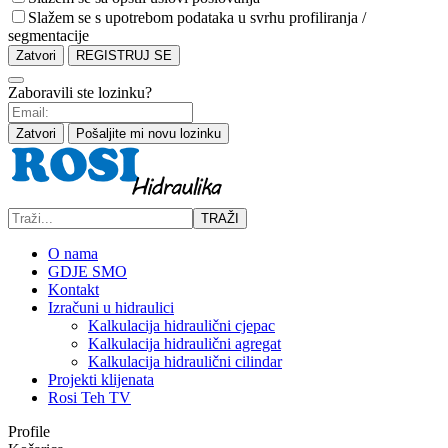
Slažem se s upotrebom podataka u svrhu profiliranja /
segmentacije
Zatvori
REGISTRUJ SE
Zaboravili ste lozinku?
Zatvori
Pošaljite mi novu lozinku
TRAŽI
O nama
GDJE SMO
Kontakt
Izračuni u hidraulici
Kalkulacija hidraulični cjepac
Kalkulacija hidraulični agregat
Kalkulacija hidraulični cilindar
Projekti klijenata
Rosi Teh TV
Profile