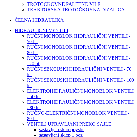
TROTOČKOVNE PALETNE VILE
TRAKTORSKA TROTOČKOVNA DIZALICA
ČELNA HIDRAULIKA
HIDRAULIČNI VENTILI
RUČNI MONOBLOK HIDRAULIČNI VENTILI -
50 lit.
RUČNI MONOBLOK HIDRAULIČNI VENTILI -
80 lit.
RUČNI MONOBLOK HIDRAULIČNI VENTILI -
120 lit.
RUČNI SEKCIJSKI HIDRAULIČNI VENTILI - 70
lit.
RUČNI SEKCIJSKI HIDRAULIČNI VENTILI - 100
lit.
ELEKTROHIDRAULIČNI MONOBLOK VENTILI
- 50 lit.
ELEKTROHIDRAULIČNI MONOBLOK VENTILI
- 80 lit.
RUČNO-ELEKTRIČNI MONOBLOK VENTILI -
80 lit.
VENTILI UPRAVLJANI PREKO SAJLE
sastavljeni sklop joystic
sastavljeni sklop 1 poz