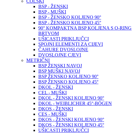
COLSKI
BSP - ŽENSKI
BSP - MUŠKI
BSP - ŽENSKO KOLJENO 90°
BSP - ŽENSKO KOLJENO 45°
90° KOMPAKTNA BSP KOLJENA S O-RING
BRTVOM
UŠICASTI PRIKLJUČCI
SPOJNI ELEMENTI ZA CIJEVI
ČAHURE DVOSLOJNE
DVOSLOJNE CJEVI
METRIČNI
BSP ŽENSKI NAVOJ
BSP MUŠKI NAVOJ
BSP ŽENSKO KOLJENO 90°
BSP ŽENSKO KOLJENO 45°
DKOL - ŽENSKI
CEL - MUŠKI
DKOL - ŽENSKI KOLJENO 90°
DKOL - WEIBLICHER 45°-BÖGEN
DKOS - ŽENSKI
CES - MUŠKI
DKOS - ŽENSKI KOLJENO 90°
DKOS - ŽENSKI KOLJENO 45°
UŠICASTI PRIKLJUČCI