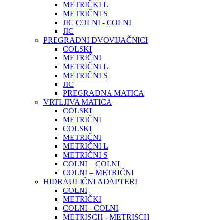
METRIČKI L
METRIČNI S
JIC COLNI - COLNI
JIC
PREGRADNI DVOVIJAČNICI
COLSKI
METRIČNI
METRIČNI L
METRIČNI S
JIC
PREGRADNA MATICA
VRTLJIVA MATICA
COLSKI
METRIČNI
COLSKI
METRIČNI
METRIČNI L
METRIČNI S
COLNI – COLNI
COLNI – METRIČNI
HIDRAULIČNI ADAPTERI
COLNI
METRIČKI
COLNI - COLNI
METRISCH - METRISCH