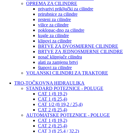
OPREMA ZA CILINDRE
privarivi priključki za cilindre
prirubnice za cilindre
prsteni za cilindre
vilice za cilindre
poklopac-dno za cilindre
kugle za cilindre
klipovi za cilindre
BRTVE ZA DVOSMJERNE CILINDRE
BRTVE ZA JEDNOSMJERNE CILINDRE
nosač klipnjače cilindra
alati za zamjenu brtvi
štapovi za cilindre
VOLANSKI CILINDRI ZA TRAKTORE
TRO-TOČKOVNA HIDRAULIKA
STANDARD POTEZNICE - POLUGE
CAT 1 (fi 19,2)
CAT 1 (fi 25,4)
CAT 1/2 (fi 19,2 / 25,4)
CAT 2 (fi 25,4)
AUTOMATSKE POTEZNICE - POLUGE
CAT 1 (fi 19,2)
CAT 2 (fi 25,4)
CAT 3 (fi 25,4 / 32,2)