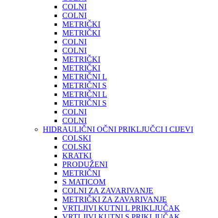
COLNI
COLNI
METRIČKI
METRIČKI
COLNI
COLNI
METRIČKI
METRIČKI
METRIČNI L
METRIČNI S
METRIČNI L
METRIČNI S
COLNI
COLNI
HIDRAULIČNI OČNI PRIKLJUČCI I CIJEVI
COLSKI
COLSKI
KRATKI
PRODUŽENI
METRIČNI
S MATICOM
COLNI ZA ZAVARIVANJE
METRIČKI ZA ZAVARIVANJE
VRTLJIVI KUTNI L PRIKLJUČAK
VRTLJIVI KUTNI S PRIKLJUČAK