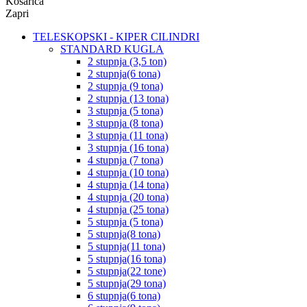
Košarica
Zapri
TELESKOPSKI - KIPER CILINDRI
STANDARD KUGLA
2 stupnja (3,5 ton)
2 stupnja(6 tona)
2 stupnja (9 tona)
2 stupnja (13 tona)
3 stupnja (5 tona)
3 stupnja (8 tona)
3 stupnja (11 tona)
3 stupnja (16 tona)
4 stupnja (7 tona)
4 stupnja (10 tona)
4 stupnja (14 tona)
4 stupnja (20 tona)
4 stupnja (25 tona)
5 stupnja (5 tona)
5 stupnja(8 tona)
5 stupnja(11 tona)
5 stupnja(16 tona)
5 stupnja(22 tone)
5 stupnja(29 tona)
6 stupnja(6 tona)