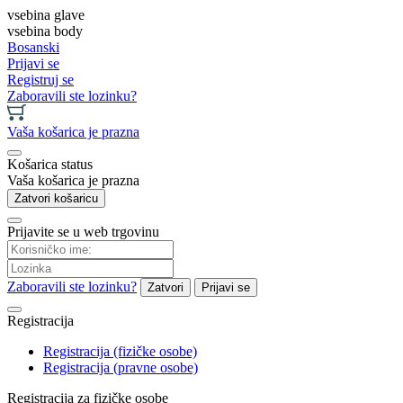
vsebina glave
vsebina body
Bosanski
Prijavi se
Registruj se
Zaboravili ste lozinku?
Vaša košarica je prazna
Košarica status
Vaša košarica je prazna
Zatvori košaricu
Prijavite se u web trgovinu
Zaboravili ste lozinku?
Zatvori
Prijavi se
Registracija
Registracija (fizičke osobe)
Registracija (pravne osobe)
Registracija za fizičke osobe