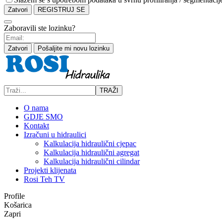
Zatvori
REGISTRUJ SE
Zaboravili ste lozinku?
Zatvori
Pošaljite mi novu lozinku
TRAŽI
O nama
GDJE SMO
Kontakt
Izračuni u hidraulici
Kalkulacija hidraulični cjepac
Kalkulacija hidraulični agregat
Kalkulacija hidraulični cilindar
Projekti klijenata
Rosi Teh TV
Profile
Košarica
Zapri