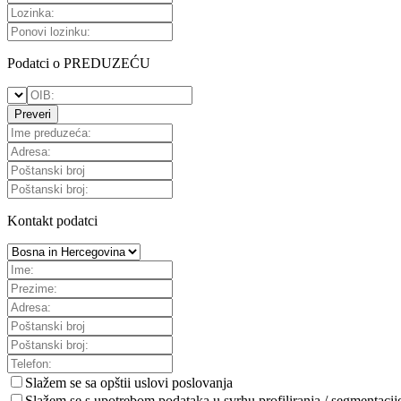
Podatci o PREDUZEĆU
Preveri
Kontakt podatci
Slažem se sa
opštii uslovi poslovanja
Slažem se s upotrebom podataka u svrhu profiliranja / segmentacij