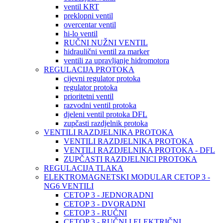
ventil KRT
preklopni ventil
overcentar ventil
hi-lo ventil
RUČNI NUŽNI VENTIL
hidraulični ventil za marker
ventili za upravljanje hidromotora
REGULACIJA PROTOKA
cijevni regulator protoka
regulator protoka
prioritetni ventil
razvodni ventil protoka
djeleni ventil protoka DFL
zupčasti razdjelnik protoka
VENTILI RAZDJELNIKA PROTOKA
VENTILI RAZDJELNIKA PROTOKA
VENTILI RAZDJELNIKA PROTOKA - DFL
ZUPČASTI RAZDJELNICI PROTOKA
REGULACIJA TLAKA
ELEKTROMAGNETSKI MODULAR CETOP 3 -
NG6 VENTILI
CETOP 3 - JEDNORADNI
CETOP 3 - DVORADNI
CETOP 3 - RUČNI
CETOP 3 - RUČNI I ELEKTRIČNI