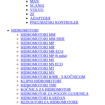
MAN
SCANIA
VOLVO
ZF
ADAPTERJI
PNEUMATSKI KONTROLER
HIDROMOTORI
HIDROMOTORI MM
HIDROMOTORI MM SIDE
HIDROMOTORI MP
HIDROMOTORI MR
HIDROMOTORI MR ECO
HIDROMOTORI MP (6 zuba)
HIDROMOTORI MS
HIDROMOTORI MS ECO
HIDROMOTORI MT
HIDROMOTORI MV
HIDROMOTORI B/MR - S KOČNICOM
KLIPNI HIDROMOTORI
HIDROMOTORI TMF
KOČNICA ZA HIDROMOTOR
HIDROMOTOR ZA POGON GUSJENICA
HIDROMOTORI KARDAN
REDUKTORI ZA HIDROMOTORE