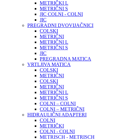
METRIČKI L
METRIČNI S
JIC COLNI - COLNI
JIC
PREGRADNI DVOVIJAČNICI
COLSKI
METRIČNI
METRIČNI L
METRIČNI S
JIC
PREGRADNA MATICA
VRTLJIVA MATICA
COLSKI
METRIČNI
COLSKI
METRIČNI
METRIČNI L
METRIČNI S
COLNI – COLNI
COLNI – METRIČNI
HIDRAULIČNI ADAPTERI
COLNI
METRIČKI
COLNI - COLNI
METRISCH - METRISCH