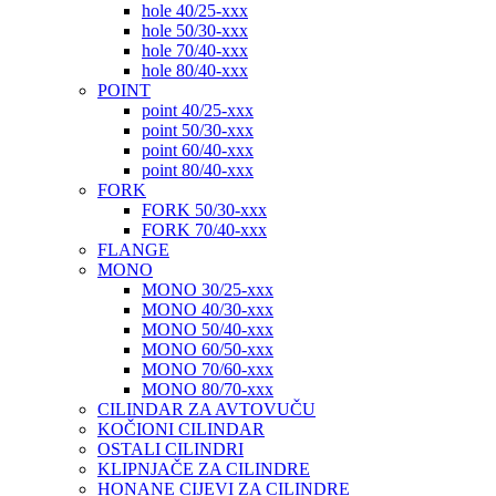
hole 40/25-xxx
hole 50/30-xxx
hole 70/40-xxx
hole 80/40-xxx
POINT
point 40/25-xxx
point 50/30-xxx
point 60/40-xxx
point 80/40-xxx
FORK
FORK 50/30-xxx
FORK 70/40-xxx
FLANGE
MONO
MONO 30/25-xxx
MONO 40/30-xxx
MONO 50/40-xxx
MONO 60/50-xxx
MONO 70/60-xxx
MONO 80/70-xxx
CILINDAR ZA AVTOVUČU
KOČIONI CILINDAR
OSTALI CILINDRI
KLIPNJAČE ZA CILINDRE
HONANE CIJEVI ZA CILINDRE