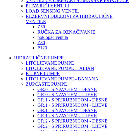
VENTILI ZA CJEPAČE I ŠUMARSKE PRIKOLICE
PLIVAJUČI VENTILI
LOAD SENSING VENTIL
REZERVNI DIJELOVI ZA HIDRAULIČNE
VENTILE
Z50
RUČKA ZA OZNAČIVANJE
poklopac ventila
Z80
P120
HIDRAULIČNE PUMPE
LITOLJEVANE PUMPE
LITOLJEVANE PUMPE ITALIAN
KLIPNE PUMPE
LITOLJEVANE PUMPE - BANANA
ZUPČASTE PUMPE
GR.0 - S NAVOJEM - DESNE
GR.0 - S NAVOJEM - LIJEVE
GR.1 - S PRIRUBNICOM - DESNE
GR.1 - S PRIRUBNICOM - LIJEVE
GR.1 - S NAVOJEM - DESNE
GR.1 - S NAVOJEM - LIJEVE
GR.2 - S PRIRUBNICOM - DESNE
GR.2 - S PRIRUBNICOM - LIJEVE