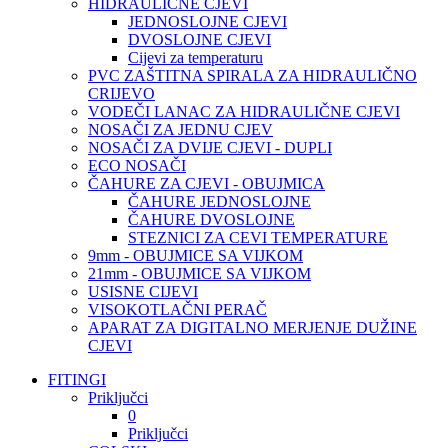
HIDRAULIČNE CJEVI
JEDNOSLOJNE CJEVI
DVOSLOJNE CJEVI
Cijevi za temperaturu
PVC ZAŠTITNA SPIRALA ZA HIDRAULIČNO
CRIJEVO
VODEČI LANAC ZA HIDRAULIČNE CJEVI
NOSAČI ZA JEDNU CJEV
NOSAČI ZA DVIJE CJEVI - DUPLI
ECO NOSAČI
ČAHURE ZA CJEVI - OBUJMICA
ČAHURE JEDNOSLOJNE
ČAHURE DVOSLOJNE
STEZNICI ZA CEVI TEMPERATURE
9mm - OBUJMICE SA VIJKOM
21mm - OBUJMICE SA VIJKOM
USISNE CIJEVI
VISOKOTLAČNI PERAČ
APARAT ZA DIGITALNO MERJENJE DUŽINE
CJEVI
FITINGI
Priključci
0
Priključci