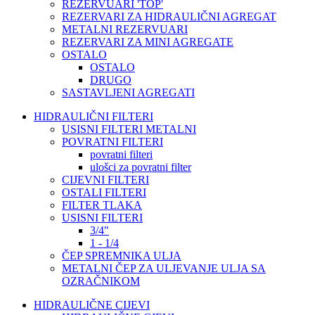
REZERVUARI 'TOP'
REZERVARI ZA HIDRAULIČNI AGREGAT
METALNI REZERVUARI
REZERVARI ZA MINI AGREGATE
OSTALO
OSTALO
DRUGO
SASTAVLJENI AGREGATI
HIDRAULIČNI FILTERI
USISNI FILTERI METALNI
POVRATNI FILTERI
povratni filteri
ulošci za povratni filter
CIJEVNI FILTERI
OSTALI FILTERI
FILTER TLAKA
USISNI FILTERI
3/4"
1 - 1/4
ČEP SPREMNIKA ULJA
METALNI ČEP ZA ULJEVANJE ULJA SA
OZRAČNIKOM
HIDRAULIČNE CIJEVI