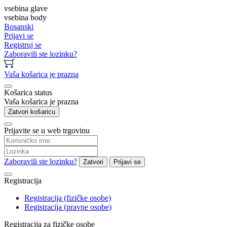
vsebina glave
vsebina body
Bosanski
Prijavi se
Registruj se
Zaboravili ste lozinku?
Vaša košarica je prazna
Košarica status
Vaša košarica je prazna
Zatvori košaricu
Prijavite se u web trgovinu
Zaboravili ste lozinku?
Zatvori
Prijavi se
Registracija
Registracija (fizičke osobe)
Registracija (pravne osobe)
Registracija za fizičke osobe