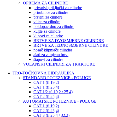
OPREMA ZA CILINDRE
privarivi priključki za cilindre
prirubnice za cilindre
prsteni za cilindre
vilice za cilindre
poklopac-dno za cilindre
kugle za cilindre
klipovi za cilindre
BRTVE ZA DVOSMJERNE CILINDRE
BRTVE ZA JEDNOSMJERNE CILINDRE
nosač klipnjače cilindra
alati za zamjenu brtvi
štapovi za cilindre
VOLANSKI CILINDRI ZA TRAKTORE
TRO-TOČKOVNA HIDRAULIKA
STANDARD POTEZNICE - POLUGE
CAT 1 (fi 19,2)
CAT 1 (fi 25,4)
CAT 1/2 (fi 19,2 / 25,4)
CAT 2 (fi 25,4)
AUTOMATSKE POTEZNICE - POLUGE
CAT 1 (fi 19,2)
CAT 2 (fi 25,4)
CAT 3 (fi 25,4 / 32,2)