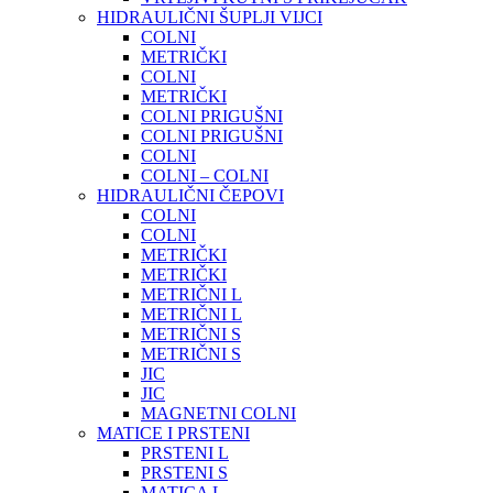
HIDRAULIČNI ŠUPLJI VIJCI
COLNI
METRIČKI
COLNI
METRIČKI
COLNI PRIGUŠNI
COLNI PRIGUŠNI
COLNI
COLNI – COLNI
HIDRAULIČNI ČEPOVI
COLNI
COLNI
METRIČKI
METRIČKI
METRIČNI L
METRIČNI L
METRIČNI S
METRIČNI S
JIC
JIC
MAGNETNI COLNI
MATICE I PRSTENI
PRSTENI L
PRSTENI S
MATICA L