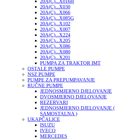
20A(C)...X016H
20A(C)...X030
20A(C)...X066
20A(C)...X085G
20A(C)...X102
20A(C)...X007
20A(C)...X224
20A(C)...X205
20A(C)...X086
20A(C)...X080
20A(C)...X201
PUMPA ZA TRAKTOR IMT
OSTALE PUMPE
NSZ PUMPE
PUMPE ZA PREPUMPAVANJE
RUČNE PUMPE
JEDNOSMJERNO DJELOVANJE
DVOSMJERNO DJELOVANJE
REZERVARI
JEDNOSMJERNO DJELOVANJE (
SAMOSTALNA )
UKAPČALICE
ISUZU
IVECO
MERCEDES