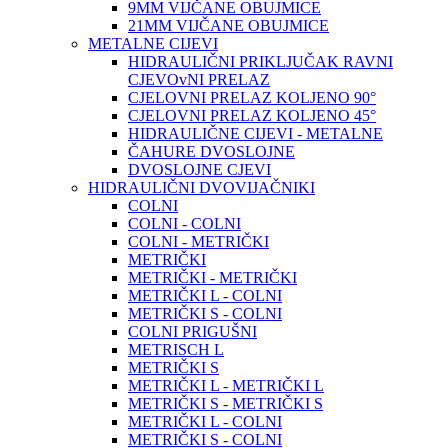
9MM VIJČANE OBUJMICE
21MM VIJČANE OBUJMICE
METALNE CIJEVI
HIDRAULIČNI PRIKLJUČAK RAVNI
CJEVOvNI PRELAZ
CJELOVNI PRELAZ KOLJENO 90°
CJELOVNI PRELAZ KOLJENO 45°
HIDRAULIČNE CIJEVI - METALNE
ČAHURE DVOSLOJNE
DVOSLOJNE CJEVI
HIDRAULIČNI DVOVIJAČNIKI
COLNI
COLNI - COLNI
COLNI - METRIČKI
METRIČKI
METRIČKI - METRIČKI
METRIČKI L - COLNI
METRIČKI S - COLNI
COLNI PRIGUŠNI
METRISCH L
METRIČKI S
METRIČKI L - METRIČKI L
METRIČKI S - METRIČKI S
METRIČKI L - COLNI
METRIČKI S - COLNI