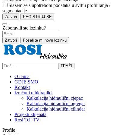
Slažem se s upotrebom podataka u svrhu profiliranja /
segmentacije
Zatvori
REGISTRUJ SE
Zaboravili ste lozinku?
Zatvori
Pošaljite mi novu lozinku
TRAŽI
O nama
GDJE SMO
Kontakt
Izračuni u hidraulici
Kalkulacija hidraulični cjepac
Kalkulacija hidraulični agregat
Kalkulacija hidraulični cilindar
Projekti klijenata
Rosi Teh TV
Profile