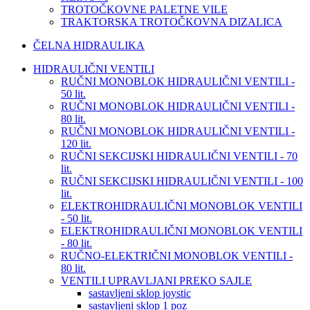
TROTOČKOVNE PALETNE VILE
TRAKTORSKA TROTOČKOVNA DIZALICA
ČELNA HIDRAULIKA
HIDRAULIČNI VENTILI
RUČNI MONOBLOK HIDRAULIČNI VENTILI -
50 lit.
RUČNI MONOBLOK HIDRAULIČNI VENTILI -
80 lit.
RUČNI MONOBLOK HIDRAULIČNI VENTILI -
120 lit.
RUČNI SEKCIJSKI HIDRAULIČNI VENTILI - 70
lit.
RUČNI SEKCIJSKI HIDRAULIČNI VENTILI - 100
lit.
ELEKTROHIDRAULIČNI MONOBLOK VENTILI
- 50 lit.
ELEKTROHIDRAULIČNI MONOBLOK VENTILI
- 80 lit.
RUČNO-ELEKTRIČNI MONOBLOK VENTILI -
80 lit.
VENTILI UPRAVLJANI PREKO SAJLE
sastavljeni sklop joystic
sastavljeni sklop 1 poz