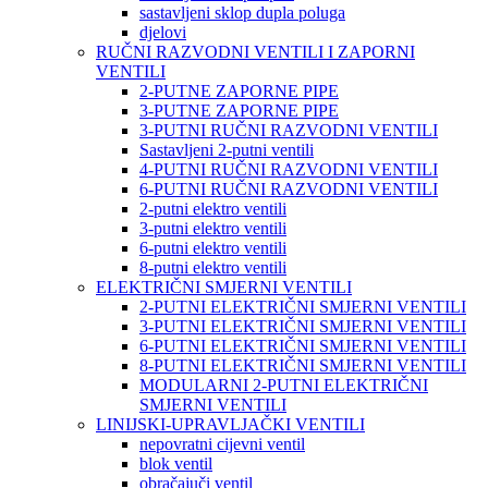
sastavljeni sklop dupla poluga
djelovi
RUČNI RAZVODNI VENTILI I ZAPORNI
VENTILI
2-PUTNE ZAPORNE PIPE
3-PUTNE ZAPORNE PIPE
3-PUTNI RUČNI RAZVODNI VENTILI
Sastavljeni 2-putni ventili
4-PUTNI RUČNI RAZVODNI VENTILI
6-PUTNI RUČNI RAZVODNI VENTILI
2-putni elektro ventili
3-putni elektro ventili
6-putni elektro ventili
8-putni elektro ventili
ELEKTRIČNI SMJERNI VENTILI
2-PUTNI ELEKTRIČNI SMJERNI VENTILI
3-PUTNI ELEKTRIČNI SMJERNI VENTILI
6-PUTNI ELEKTRIČNI SMJERNI VENTILI
8-PUTNI ELEKTRIČNI SMJERNI VENTILI
MODULARNI 2-PUTNI ELEKTRIČNI
SMJERNI VENTILI
LINIJSKI-UPRAVLJAČKI VENTILI
nepovratni cijevni ventil
blok ventil
obračajuči ventil