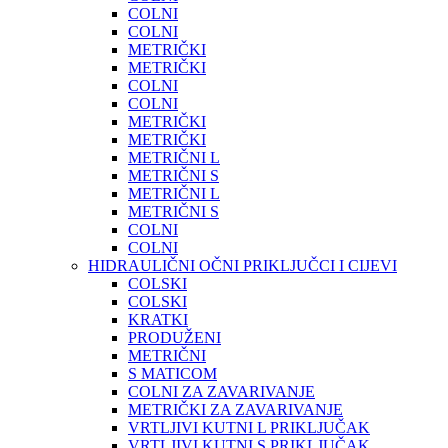
COLNI
COLNI
METRIČKI
METRIČKI
COLNI
COLNI
METRIČKI
METRIČKI
METRIČNI L
METRIČNI S
METRIČNI L
METRIČNI S
COLNI
COLNI
HIDRAULIČNI OČNI PRIKLJUČCI I CIJEVI
COLSKI
COLSKI
KRATKI
PRODUŽENI
METRIČNI
S MATICOM
COLNI ZA ZAVARIVANJE
METRIČKI ZA ZAVARIVANJE
VRTLJIVI KUTNI L PRIKLJUČAK
VRTLJIVI KUTNI S PRIKLJUČAK