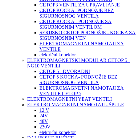
CETOP3 VENTIL ZA UPRAVLJANJE
CETOP KOCKA- PODNOŽJE BEZ
SIGURNOSNOG VENTILA
CETOP KOCKA - PODNOŽJE SA
SIGURNOSNIM VENTILOM
SERIJSKO CETOP PODNOŽJE - KOCKA SA
SIGURNOSNIM VEN
ELEKTROMAGNETNI NAMOTAJI ZA
VENTILE
električni konektor
ELEKTROMAGNETSKI MODULAR CETOP 5 -
NG10 VENTILI
CETOP 5 - DVORADNI
CETOP 5 KOCKA- PODNOŽJE BEZ
SIGURNOSNOG VENTILA
ELEKTROMAGNETNI NAMOTAJI ZA
VENTILE CETOP 5
ELEKTROMAGNETNI YEAT VENTILI
ELEKTRO MAGNETNI NAMOTAJI - ŠPULE
12 V
24V
48V
230V
električni konektor
DALJINSKE RUČICE