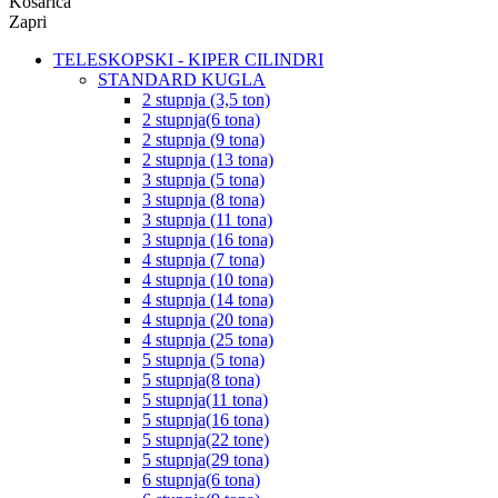
Košarica
Zapri
TELESKOPSKI - KIPER CILINDRI
STANDARD KUGLA
2 stupnja (3,5 ton)
2 stupnja(6 tona)
2 stupnja (9 tona)
2 stupnja (13 tona)
3 stupnja (5 tona)
3 stupnja (8 tona)
3 stupnja (11 tona)
3 stupnja (16 tona)
4 stupnja (7 tona)
4 stupnja (10 tona)
4 stupnja (14 tona)
4 stupnja (20 tona)
4 stupnja (25 tona)
5 stupnja (5 tona)
5 stupnja(8 tona)
5 stupnja(11 tona)
5 stupnja(16 tona)
5 stupnja(22 tone)
5 stupnja(29 tona)
6 stupnja(6 tona)