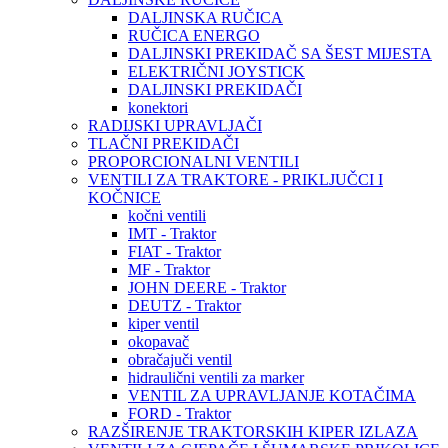
DALJINSKA RUČICA
RUČICA ENERGO
DALJINSKI PREKIDAČ SA ŠEST MIJESTA
ELEKTRIČNI JOYSTICK
DALJINSKI PREKIDAČI
konektori
RADIJSKI UPRAVLJAČI
TLAČNI PREKIDAČI
PROPORCIONALNI VENTILI
VENTILI ZA TRAKTORE - PRIKLJUČCI I
KOČNICE
kočni ventili
IMT - Traktor
FIAT - Traktor
MF - Traktor
JOHN DEERE - Traktor
DEUTZ - Traktor
kiper ventil
okopavač
obračajuči ventil
hidraulični ventili za marker
VENTIL ZA UPRAVLJANJE KOTAČIMA
FORD - Traktor
RAZŠIRENJE TRAKTORSKIH KIPER IZLAZA