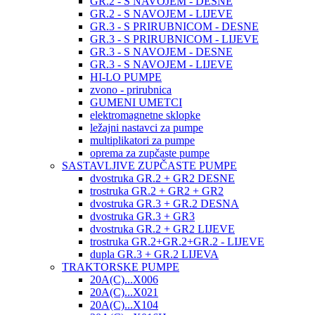
GR.2 - S NAVOJEM - DESNE
GR.2 - S NAVOJEM - LIJEVE
GR.3 - S PRIRUBNICOM - DESNE
GR.3 - S PRIRUBNICOM - LIJEVE
GR.3 - S NAVOJEM - DESNE
GR.3 - S NAVOJEM - LIJEVE
HI-LO PUMPE
zvono - prirubnica
GUMENI UMETCI
elektromagnetne sklopke
ležajni nastavci za pumpe
multiplikatori za pumpe
oprema za zupčaste pumpe
SASTAVLJIVE ZUPČASTE PUMPE
dvostruka GR.2 + GR2 DESNE
trostruka GR.2 + GR2 + GR2
dvostruka GR.3 + GR.2 DESNA
dvostruka GR.3 + GR3
dvostruka GR.2 + GR2 LIJEVE
trostruka GR.2+GR.2+GR.2 - LIJEVE
dupla GR.3 + GR.2 LIJEVA
TRAKTORSKE PUMPE
20A(C)...X006
20A(C)...X021
20A(C)...X104