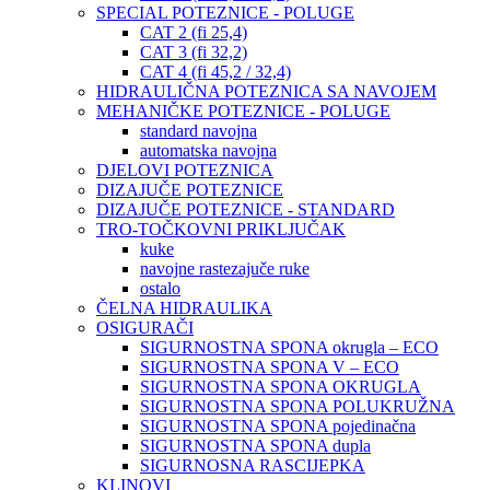
SPECIAL POTEZNICE - POLUGE
CAT 2 (fi 25,4)
CAT 3 (fi 32,2)
CAT 4 (fi 45,2 / 32,4)
HIDRAULIČNA POTEZNICA SA NAVOJEM
MEHANIČKE POTEZNICE - POLUGE
standard navojna
automatska navojna
DJELOVI POTEZNICA
DIZAJUČE POTEZNICE
DIZAJUČE POTEZNICE - STANDARD
TRO-TOČKOVNI PRIKLJUČAK
kuke
navojne rastezajuče ruke
ostalo
ČELNA HIDRAULIKA
OSIGURAČI
SIGURNOSTNA SPONA okrugla – ECO
SIGURNOSTNA SPONA V – ECO
SIGURNOSTNA SPONA OKRUGLA
SIGURNOSTNA SPONA POLUKRUŽNA
SIGURNOSTNA SPONA pojedinačna
SIGURNOSTNA SPONA dupla
SIGURNOSNA RASCIJEPKA
KLINOVI