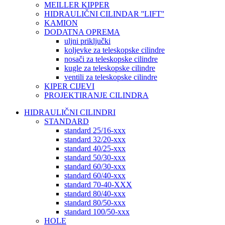
MEILLER KIPPER
HIDRAULIČNI CILINDAR ''LIFT''
KAMION
DODATNA OPREMA
uljni priključki
koljevke za teleskopske cilindre
nosači za teleskopske cilindre
kugle za teleskopske cilindre
ventili za teleskopske cilindre
KIPER CIJEVI
PROJEKTIRANJE CILINDRA
HIDRAULIČNI CILINDRI
STANDARD
standard 25/16-xxx
standard 32/20-xxx
standard 40/25-xxx
standard 50/30-xxx
standard 60/30-xxx
standard 60/40-xxx
standard 70-40-XXX
standard 80/40-xxx
standard 80/50-xxx
standard 100/50-xxx
HOLE