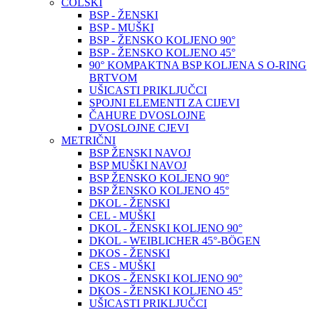
COLSKI
BSP - ŽENSKI
BSP - MUŠKI
BSP - ŽENSKO KOLJENO 90°
BSP - ŽENSKO KOLJENO 45°
90° KOMPAKTNA BSP KOLJENA S O-RING
BRTVOM
UŠICASTI PRIKLJUČCI
SPOJNI ELEMENTI ZA CIJEVI
ČAHURE DVOSLOJNE
DVOSLOJNE CJEVI
METRIČNI
BSP ŽENSKI NAVOJ
BSP MUŠKI NAVOJ
BSP ŽENSKO KOLJENO 90°
BSP ŽENSKO KOLJENO 45°
DKOL - ŽENSKI
CEL - MUŠKI
DKOL - ŽENSKI KOLJENO 90°
DKOL - WEIBLICHER 45°-BÖGEN
DKOS - ŽENSKI
CES - MUŠKI
DKOS - ŽENSKI KOLJENO 90°
DKOS - ŽENSKI KOLJENO 45°
UŠICASTI PRIKLJUČCI