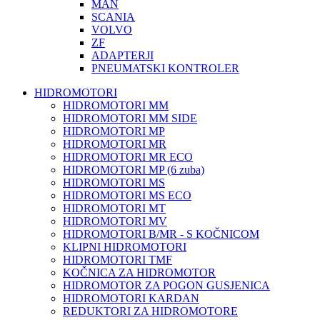
MAN
SCANIA
VOLVO
ZF
ADAPTERJI
PNEUMATSKI KONTROLER
HIDROMOTORI
HIDROMOTORI MM
HIDROMOTORI MM SIDE
HIDROMOTORI MP
HIDROMOTORI MR
HIDROMOTORI MR ECO
HIDROMOTORI MP (6 zuba)
HIDROMOTORI MS
HIDROMOTORI MS ECO
HIDROMOTORI MT
HIDROMOTORI MV
HIDROMOTORI B/MR - S KOČNICOM
KLIPNI HIDROMOTORI
HIDROMOTORI TMF
KOČNICA ZA HIDROMOTOR
HIDROMOTOR ZA POGON GUSJENICA
HIDROMOTORI KARDAN
REDUKTORI ZA HIDROMOTORE