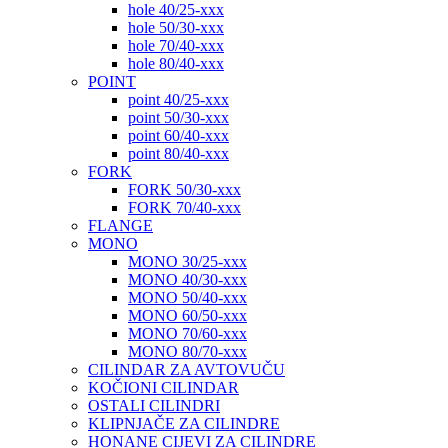
hole 40/25-xxx
hole 50/30-xxx
hole 70/40-xxx
hole 80/40-xxx
POINT
point 40/25-xxx
point 50/30-xxx
point 60/40-xxx
point 80/40-xxx
FORK
FORK 50/30-xxx
FORK 70/40-xxx
FLANGE
MONO
MONO 30/25-xxx
MONO 40/30-xxx
MONO 50/40-xxx
MONO 60/50-xxx
MONO 70/60-xxx
MONO 80/70-xxx
CILINDAR ZA AVTOVUČU
KOČIONI CILINDAR
OSTALI CILINDRI
KLIPNJAČE ZA CILINDRE
HONANE CIJEVI ZA CILINDRE