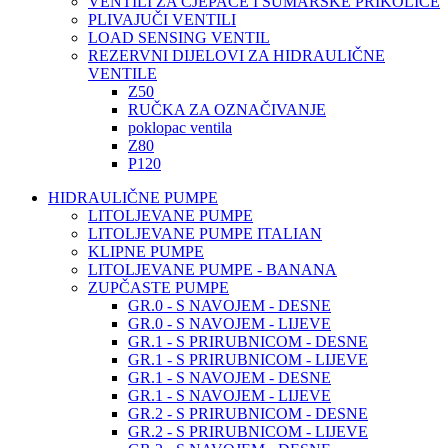
VENTILI ZA CJEPAČE I ŠUMARSKE PRIKOLICE
PLIVAJUČI VENTILI
LOAD SENSING VENTIL
REZERVNI DIJELOVI ZA HIDRAULIČNE
VENTILE
Z50
RUČKA ZA OZNAČIVANJE
poklopac ventila
Z80
P120
HIDRAULIČNE PUMPE
LITOLJEVANE PUMPE
LITOLJEVANE PUMPE ITALIAN
KLIPNE PUMPE
LITOLJEVANE PUMPE - BANANA
ZUPČASTE PUMPE
GR.0 - S NAVOJEM - DESNE
GR.0 - S NAVOJEM - LIJEVE
GR.1 - S PRIRUBNICOM - DESNE
GR.1 - S PRIRUBNICOM - LIJEVE
GR.1 - S NAVOJEM - DESNE
GR.1 - S NAVOJEM - LIJEVE
GR.2 - S PRIRUBNICOM - DESNE
GR.2 - S PRIRUBNICOM - LIJEVE