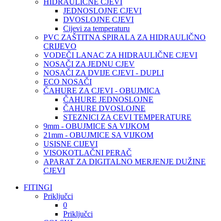
HIDRAULIČNE CJEVI
JEDNOSLOJNE CJEVI
DVOSLOJNE CJEVI
Cijevi za temperaturu
PVC ZAŠTITNA SPIRALA ZA HIDRAULIČNO
CRIJEVO
VODEČI LANAC ZA HIDRAULIČNE CJEVI
NOSAČI ZA JEDNU CJEV
NOSAČI ZA DVIJE CJEVI - DUPLI
ECO NOSAČI
ČAHURE ZA CJEVI - OBUJMICA
ČAHURE JEDNOSLOJNE
ČAHURE DVOSLOJNE
STEZNICI ZA CEVI TEMPERATURE
9mm - OBUJMICE SA VIJKOM
21mm - OBUJMICE SA VIJKOM
USISNE CIJEVI
VISOKOTLAČNI PERAČ
APARAT ZA DIGITALNO MERJENJE DUŽINE
CJEVI
FITINGI
Priključci
0
Priključci