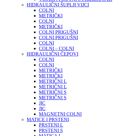
HIDRAULIČNI ŠUPLJI VIJCI
COLNI
METRIČKI
COLNI
METRIČKI
COLNI PRIGUŠNI
COLNI PRIGUŠNI
COLNI
COLNI – COLNI
HIDRAULIČNI ČEPOVI
COLNI
COLNI
METRIČKI
METRIČKI
METRIČNI L
METRIČNI L
METRIČNI S
METRIČNI S
JIC
JIC
MAGNETNI COLNI
MATICE I PRSTENI
PRSTENI L
PRSTENI S
MATICA L