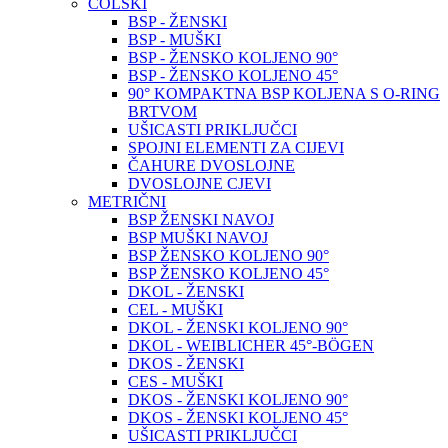
COLSKI
BSP - ŽENSKI
BSP - MUŠKI
BSP - ŽENSKO KOLJENO 90°
BSP - ŽENSKO KOLJENO 45°
90° KOMPAKTNA BSP KOLJENA S O-RING
BRTVOM
UŠICASTI PRIKLJUČCI
SPOJNI ELEMENTI ZA CIJEVI
ČAHURE DVOSLOJNE
DVOSLOJNE CJEVI
METRIČNI
BSP ŽENSKI NAVOJ
BSP MUŠKI NAVOJ
BSP ŽENSKO KOLJENO 90°
BSP ŽENSKO KOLJENO 45°
DKOL - ŽENSKI
CEL - MUŠKI
DKOL - ŽENSKI KOLJENO 90°
DKOL - WEIBLICHER 45°-BÖGEN
DKOS - ŽENSKI
CES - MUŠKI
DKOS - ŽENSKI KOLJENO 90°
DKOS - ŽENSKI KOLJENO 45°
UŠICASTI PRIKLJUČCI