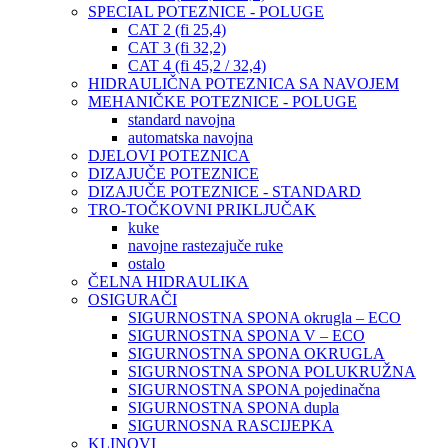
SPECIAL POTEZNICE - POLUGE
CAT 2 (fi 25,4)
CAT 3 (fi 32,2)
CAT 4 (fi 45,2 / 32,4)
HIDRAULIČNA POTEZNICA SA NAVOJEM
MEHANIČKE POTEZNICE - POLUGE
standard navojna
automatska navojna
DJELOVI POTEZNICA
DIZAJUČE POTEZNICE
DIZAJUČE POTEZNICE - STANDARD
TRO-TOČKOVNI PRIKLJUČAK
kuke
navojne rastezajuče ruke
ostalo
ČELNA HIDRAULIKA
OSIGURAČI
SIGURNOSTNA SPONA okrugla – ECO
SIGURNOSTNA SPONA V – ECO
SIGURNOSTNA SPONA OKRUGLA
SIGURNOSTNA SPONA POLUKRUŽNA
SIGURNOSTNA SPONA pojedinačna
SIGURNOSTNA SPONA dupla
SIGURNOSNA RASCIJEPKA
KLINOVI