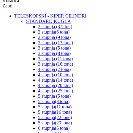
Košarica
Zapri
TELESKOPSKI - KIPER CILINDRI
STANDARD KUGLA
2 stupnja (3,5 ton)
2 stupnja(6 tona)
2 stupnja (9 tona)
2 stupnja (13 tona)
3 stupnja (5 tona)
3 stupnja (8 tona)
3 stupnja (11 tona)
3 stupnja (16 tona)
4 stupnja (7 tona)
4 stupnja (10 tona)
4 stupnja (14 tona)
4 stupnja (20 tona)
4 stupnja (25 tona)
5 stupnja (5 tona)
5 stupnja(8 tona)
5 stupnja(11 tona)
5 stupnja(16 tona)
5 stupnja(22 tone)
5 stupnja(29 tona)
6 stupnja(6 tona)