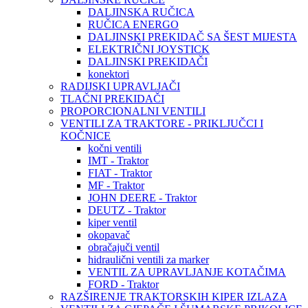
DALJINSKA RUČICA
RUČICA ENERGO
DALJINSKI PREKIDAČ SA ŠEST MIJESTA
ELEKTRIČNI JOYSTICK
DALJINSKI PREKIDAČI
konektori
RADIJSKI UPRAVLJAČI
TLAČNI PREKIDAČI
PROPORCIONALNI VENTILI
VENTILI ZA TRAKTORE - PRIKLJUČCI I
KOČNICE
kočni ventili
IMT - Traktor
FIAT - Traktor
MF - Traktor
JOHN DEERE - Traktor
DEUTZ - Traktor
kiper ventil
okopavač
obračajuči ventil
hidraulični ventili za marker
VENTIL ZA UPRAVLJANJE KOTAČIMA
FORD - Traktor
RAZŠIRENJE TRAKTORSKIH KIPER IZLAZA