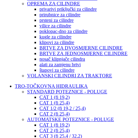
OPREMA ZA CILINDRE
privarivi priključki za cilindre
prirubnice za cilindre
prsteni za cilindre
vilice za cilindre
poklopac-dno za cilindre
kugle za cilindre
klipovi za cilindre
BRTVE ZA DVOSMJERNE CILINDRE
BRTVE ZA JEDNOSMJERNE CILINDRE
nosač klipnjače cilindra
alati za zamjenu brtvi
štapovi za cilindre
VOLANSKI CILINDRI ZA TRAKTORE
TRO-TOČKOVNA HIDRAULIKA
STANDARD POTEZNICE - POLUGE
CAT 1 (fi 19,2)
CAT 1 (fi 25,4)
CAT 1/2 (fi 19,2 / 25,4)
CAT 2 (fi 25,4)
AUTOMATSKE POTEZNICE - POLUGE
CAT 1 (fi 19,2)
CAT 2 (fi 25,4)
CAT 3 (fi 25,4 / 32,2)