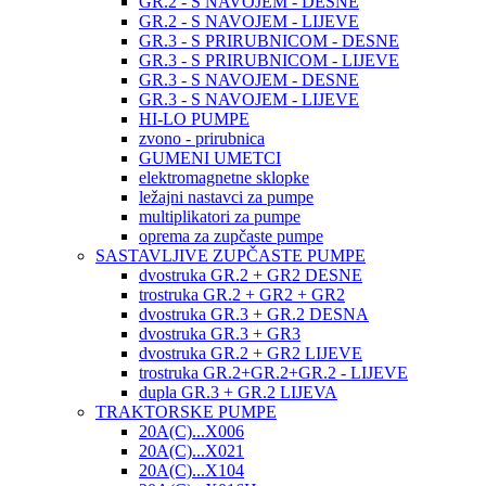
GR.2 - S NAVOJEM - DESNE
GR.2 - S NAVOJEM - LIJEVE
GR.3 - S PRIRUBNICOM - DESNE
GR.3 - S PRIRUBNICOM - LIJEVE
GR.3 - S NAVOJEM - DESNE
GR.3 - S NAVOJEM - LIJEVE
HI-LO PUMPE
zvono - prirubnica
GUMENI UMETCI
elektromagnetne sklopke
ležajni nastavci za pumpe
multiplikatori za pumpe
oprema za zupčaste pumpe
SASTAVLJIVE ZUPČASTE PUMPE
dvostruka GR.2 + GR2 DESNE
trostruka GR.2 + GR2 + GR2
dvostruka GR.3 + GR.2 DESNA
dvostruka GR.3 + GR3
dvostruka GR.2 + GR2 LIJEVE
trostruka GR.2+GR.2+GR.2 - LIJEVE
dupla GR.3 + GR.2 LIJEVA
TRAKTORSKE PUMPE
20A(C)...X006
20A(C)...X021
20A(C)...X104