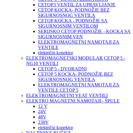
CETOP3 VENTIL ZA UPRAVLJANJE
CETOP KOCKA- PODNOŽJE BEZ
SIGURNOSNOG VENTILA
CETOP KOCKA - PODNOŽJE SA
SIGURNOSNIM VENTILOM
SERIJSKO CETOP PODNOŽJE - KOCKA SA
SIGURNOSNIM VEN
ELEKTROMAGNETNI NAMOTAJI ZA
VENTILE
električni konektor
ELEKTROMAGNETSKI MODULAR CETOP 5 -
NG10 VENTILI
CETOP 5 - DVORADNI
CETOP 5 KOCKA- PODNOŽJE BEZ
SIGURNOSNOG VENTILA
ELEKTROMAGNETNI NAMOTAJI ZA
VENTILE CETOP 5
ELEKTROMAGNETNI YEAT VENTILI
ELEKTRO MAGNETNI NAMOTAJI - ŠPULE
12 V
24V
48V
230V
električni konektor
DALJINSKE RUČICE