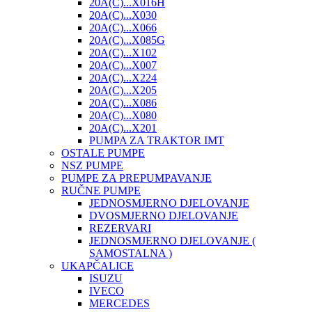
20A(C)...X016H
20A(C)...X030
20A(C)...X066
20A(C)...X085G
20A(C)...X102
20A(C)...X007
20A(C)...X224
20A(C)...X205
20A(C)...X086
20A(C)...X080
20A(C)...X201
PUMPA ZA TRAKTOR IMT
OSTALE PUMPE
NSZ PUMPE
PUMPE ZA PREPUMPAVANJE
RUČNE PUMPE
JEDNOSMJERNO DJELOVANJE
DVOSMJERNO DJELOVANJE
REZERVARI
JEDNOSMJERNO DJELOVANJE (
SAMOSTALNA )
UKAPČALICE
ISUZU
IVECO
MERCEDES