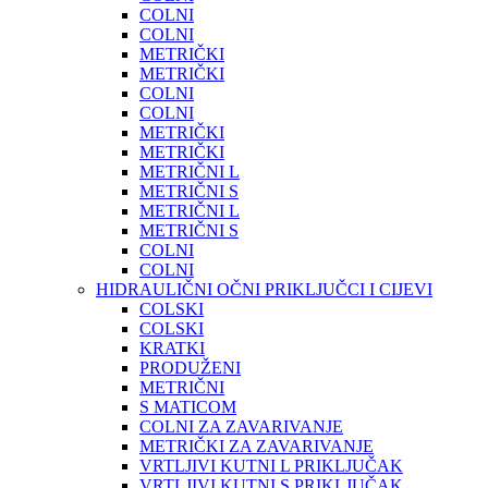
COLNI
COLNI
METRIČKI
METRIČKI
COLNI
COLNI
METRIČKI
METRIČKI
METRIČNI L
METRIČNI S
METRIČNI L
METRIČNI S
COLNI
COLNI
HIDRAULIČNI OČNI PRIKLJUČCI I CIJEVI
COLSKI
COLSKI
KRATKI
PRODUŽENI
METRIČNI
S MATICOM
COLNI ZA ZAVARIVANJE
METRIČKI ZA ZAVARIVANJE
VRTLJIVI KUTNI L PRIKLJUČAK
VRTLJIVI KUTNI S PRIKLJUČAK