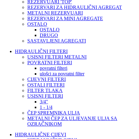
REZERVUARI 'TOP'
REZERVARI ZA HIDRAULIČNI AGREGAT
METALNI REZERVUARI
REZERVARI ZA MINI AGREGATE
OSTALO
OSTALO
DRUGO
SASTAVLJENI AGREGATI
HIDRAULIČNI FILTERI
USISNI FILTERI METALNI
POVRATNI FILTERI
povratni filteri
ulošci za povratni filter
CIJEVNI FILTERI
OSTALI FILTERI
FILTER TLAKA
USISNI FILTERI
3/4"
1 - 1/4
ČEP SPREMNIKA ULJA
METALNI ČEP ZA ULJEVANJE ULJA SA
OZRAČNIKOM
HIDRAULIČNE CIJEVI