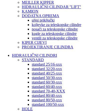
MEILLER KIPPER
HIDRAULIČNI CILINDAR ''LIFT''
KAMION
DODATNA OPREMA
uljni priključki
koljevke za teleskopske cilindre
nosači za teleskopske cilindre
kugle za teleskopske cilindre
ventili za teleskopske cilindre
KIPER CIJEVI
PROJEKTIRANJE CILINDRA
HIDRAULIČNI CILINDRI
STANDARD
standard 25/16-xxx
standard 32/20-xxx
standard 40/25-xxx
standard 50/30-xxx
standard 60/30-xxx
standard 60/40-xxx
standard 70-40-XXX
standard 80/40-xxx
standard 80/50-xxx
standard 100/50-xxx
HOLE