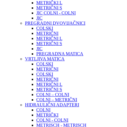
METRIČKI L
METRIČNI S
JIC COLNI - COLNI
JIC
PREGRADNI DVOVIJAČNICI
COLSKI
METRIČNI
METRIČNI L
METRIČNI S
JIC
PREGRADNA MATICA
VRTLJIVA MATICA
COLSKI
METRIČNI
COLSKI
METRIČNI
METRIČNI L
METRIČNI S
COLNI – COLNI
COLNI – METRIČNI
HIDRAULIČNI ADAPTERI
COLNI
METRIČKI
COLNI - COLNI
METRISCH - METRISCH