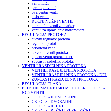
ventil KRT
preklopni ventil
overcentar ventil
hi-lo ventil
RUČNI NUŽNI VENTIL
hidraulični ventil za marker
ventili za upravljanje hidromotora
REGULACIJA PROTOKA
cijevni regulator protoka
regulator protoka
prioritetni ventil
razvodni ventil protoka
djeleni ventil protoka DFL
zupčasti razdjelnik protoka
VENTILI RAZDJELNIKA PROTOKA
VENTILI RAZDJELNIKA PROTOKA
VENTILI RAZDJELNIKA PROTOKA - DFL
ZUPČASTI RAZDJELNICI PROTOKA
REGULACIJA TLAKA
ELEKTROMAGNETSKI MODULAR CETOP 3 -
NG6 VENTILI
CETOP 3 - JEDNORADNI
CETOP 3 - DVORADNI
CETOP 3 - RUČNI
CETOP 3 - RUČNI I ELEKTRIČNI