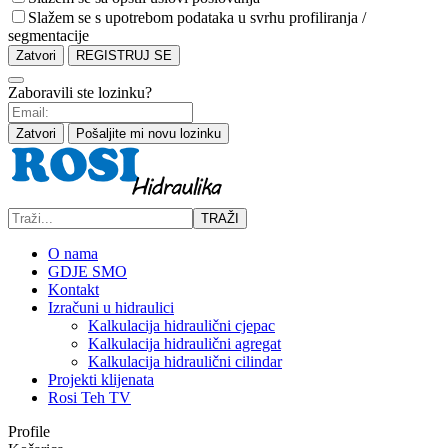
Slažem se s upotrebom podataka u svrhu profiliranja /
segmentacije
Zatvori
REGISTRUJ SE
Zaboravili ste lozinku?
Zatvori
Pošaljite mi novu lozinku
TRAŽI
O nama
GDJE SMO
Kontakt
Izračuni u hidraulici
Kalkulacija hidraulični cjepac
Kalkulacija hidraulični agregat
Kalkulacija hidraulični cilindar
Projekti klijenata
Rosi Teh TV
Profile