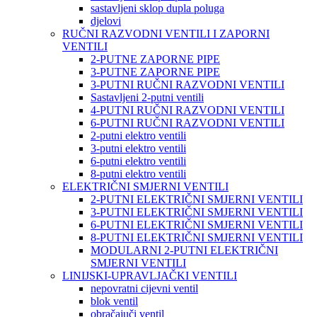
sastavljeni sklop dupla poluga
djelovi
RUČNI RAZVODNI VENTILI I ZAPORNI
VENTILI
2-PUTNE ZAPORNE PIPE
3-PUTNE ZAPORNE PIPE
3-PUTNI RUČNI RAZVODNI VENTILI
Sastavljeni 2-putni ventili
4-PUTNI RUČNI RAZVODNI VENTILI
6-PUTNI RUČNI RAZVODNI VENTILI
2-putni elektro ventili
3-putni elektro ventili
6-putni elektro ventili
8-putni elektro ventili
ELEKTRIČNI SMJERNI VENTILI
2-PUTNI ELEKTRIČNI SMJERNI VENTILI
3-PUTNI ELEKTRIČNI SMJERNI VENTILI
6-PUTNI ELEKTRIČNI SMJERNI VENTILI
8-PUTNI ELEKTRIČNI SMJERNI VENTILI
MODULARNI 2-PUTNI ELEKTRIČNI
SMJERNI VENTILI
LINIJSKI-UPRAVLJAČKI VENTILI
nepovratni cijevni ventil
blok ventil
obračajuči ventil