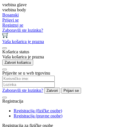
vsebina glave
vsebina body
Bosanski
Prijavi se
Registruj se
Zaboravili ste lozinku?
Vaša košarica je prazna
Košarica status
Vaša košarica je prazna
Zatvori košaricu
Prijavite se u web trgovinu
Zaboravili ste lozinku?
Zatvori
Prijavi se
Registracija
Registracija (fizičke osobe)
Registracija (pravne osobe)
Registracija za fizičke osobe