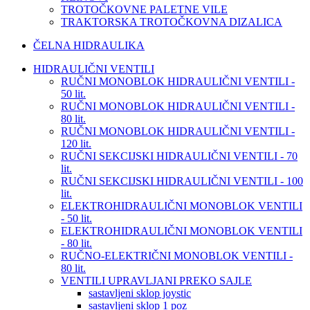
TROTOČKOVNE PALETNE VILE
TRAKTORSKA TROTOČKOVNA DIZALICA
ČELNA HIDRAULIKA
HIDRAULIČNI VENTILI
RUČNI MONOBLOK HIDRAULIČNI VENTILI -
50 lit.
RUČNI MONOBLOK HIDRAULIČNI VENTILI -
80 lit.
RUČNI MONOBLOK HIDRAULIČNI VENTILI -
120 lit.
RUČNI SEKCIJSKI HIDRAULIČNI VENTILI - 70
lit.
RUČNI SEKCIJSKI HIDRAULIČNI VENTILI - 100
lit.
ELEKTROHIDRAULIČNI MONOBLOK VENTILI
- 50 lit.
ELEKTROHIDRAULIČNI MONOBLOK VENTILI
- 80 lit.
RUČNO-ELEKTRIČNI MONOBLOK VENTILI -
80 lit.
VENTILI UPRAVLJANI PREKO SAJLE
sastavljeni sklop joystic
sastavljeni sklop 1 poz