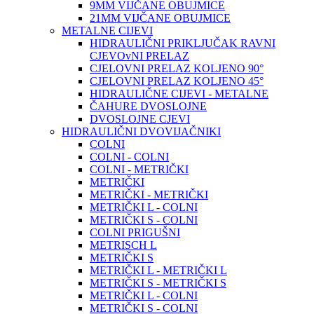
9MM VIJČANE OBUJMICE
21MM VIJČANE OBUJMICE
METALNE CIJEVI
HIDRAULIČNI PRIKLJUČAK RAVNI
CJEVOvNI PRELAZ
CJELOVNI PRELAZ KOLJENO 90°
CJELOVNI PRELAZ KOLJENO 45°
HIDRAULIČNE CIJEVI - METALNE
ČAHURE DVOSLOJNE
DVOSLOJNE CJEVI
HIDRAULIČNI DVOVIJAČNIKI
COLNI
COLNI - COLNI
COLNI - METRIČKI
METRIČKI
METRIČKI - METRIČKI
METRIČKI L - COLNI
METRIČKI S - COLNI
COLNI PRIGUŠNI
METRISCH L
METRIČKI S
METRIČKI L - METRIČKI L
METRIČKI S - METRIČKI S
METRIČKI L - COLNI
METRIČKI S - COLNI