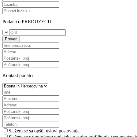
Podatci o PREDUZEĆU
Preveri
Kontakt podatci
Slažem se sa
opštii uslovi poslovanja
Slažem se s upotrebom podataka u svrhu profiliranja / segmentacij