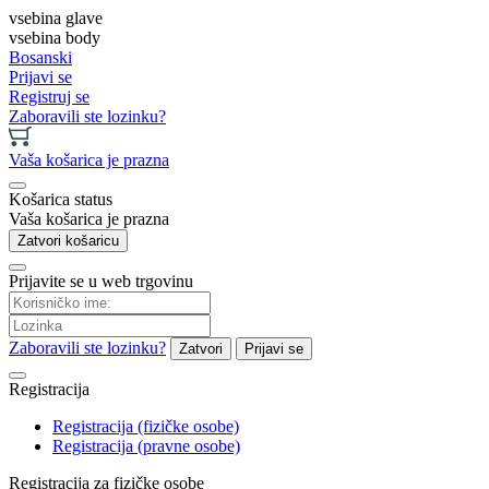
vsebina glave
vsebina body
Bosanski
Prijavi se
Registruj se
Zaboravili ste lozinku?
Vaša košarica je prazna
Košarica status
Vaša košarica je prazna
Zatvori košaricu
Prijavite se u web trgovinu
Zaboravili ste lozinku?
Zatvori
Prijavi se
Registracija
Registracija (fizičke osobe)
Registracija (pravne osobe)
Registracija za fizičke osobe