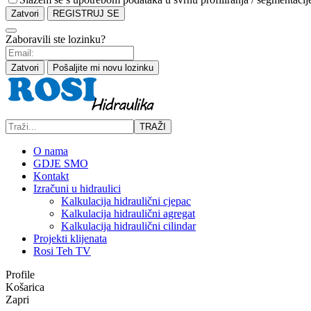
Zatvori
REGISTRUJ SE
Zaboravili ste lozinku?
Zatvori
Pošaljite mi novu lozinku
TRAŽI
O nama
GDJE SMO
Kontakt
Izračuni u hidraulici
Kalkulacija hidraulični cjepac
Kalkulacija hidraulični agregat
Kalkulacija hidraulični cilindar
Projekti klijenata
Rosi Teh TV
Profile
Košarica
Zapri