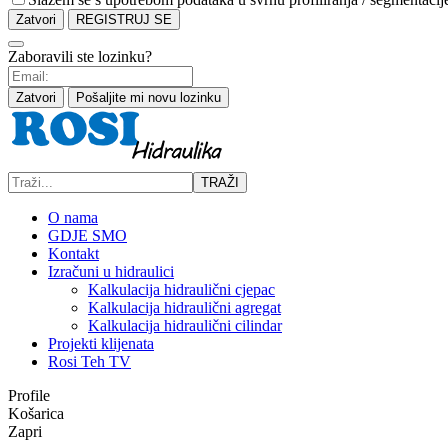
Zatvori
REGISTRUJ SE
Zaboravili ste lozinku?
Zatvori
Pošaljite mi novu lozinku
TRAŽI
O nama
GDJE SMO
Kontakt
Izračuni u hidraulici
Kalkulacija hidraulični cjepac
Kalkulacija hidraulični agregat
Kalkulacija hidraulični cilindar
Projekti klijenata
Rosi Teh TV
Profile
Košarica
Zapri