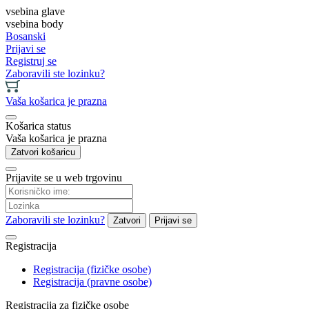
vsebina glave
vsebina body
Bosanski
Prijavi se
Registruj se
Zaboravili ste lozinku?
Vaša košarica je prazna
Košarica status
Vaša košarica je prazna
Zatvori košaricu
Prijavite se u web trgovinu
Zaboravili ste lozinku?
Zatvori
Prijavi se
Registracija
Registracija (fizičke osobe)
Registracija (pravne osobe)
Registracija za fizičke osobe