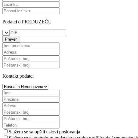
Podatci o PREDUZEĆU
Preveri
Kontakt podatci
Slažem se sa
opštii uslovi poslovanja
Slažem se s upotrebom podataka u svrhu profiliranja / segmentacij