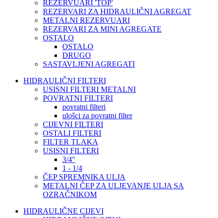
REZERVUARI 'TOP'
REZERVARI ZA HIDRAULIČNI AGREGAT
METALNI REZERVUARI
REZERVARI ZA MINI AGREGATE
OSTALO
OSTALO
DRUGO
SASTAVLJENI AGREGATI
HIDRAULIČNI FILTERI
USISNI FILTERI METALNI
POVRATNI FILTERI
povratni filteri
ulošci za povratni filter
CIJEVNI FILTERI
OSTALI FILTERI
FILTER TLAKA
USISNI FILTERI
3/4"
1 - 1/4
ČEP SPREMNIKA ULJA
METALNI ČEP ZA ULJEVANJE ULJA SA
OZRAČNIKOM
HIDRAULIČNE CIJEVI