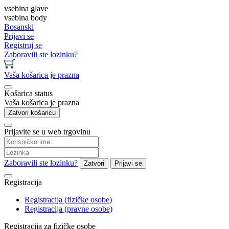
vsebina glave
vsebina body
Bosanski
Prijavi se
Registruj se
Zaboravili ste lozinku?
Vaša košarica je prazna
Košarica status
Vaša košarica je prazna
Zatvori košaricu
Prijavite se u web trgovinu
Zaboravili ste lozinku?
Zatvori
Prijavi se
Registracija
Registracija (fizičke osobe)
Registracija (pravne osobe)
Registracija za fizičke osobe