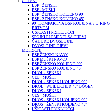
COLSKI
BSP - ŽENSKI
BSP - MUŠKI
BSP - ŽENSKO KOLJENO 90°
BSP - ŽENSKO KOLJENO 45°
90° KOMPAKTNA BSP KOLJENA S O-RING
BRTVOM
UŠICASTI PRIKLJUČCI
SPOJNI ELEMENTI ZA CIJEVI
ČAHURE DVOSLOJNE
DVOSLOJNE CJEVI
METRIČNI
BSP ŽENSKI NAVOJ
BSP MUŠKI NAVOJ
BSP ŽENSKO KOLJENO 90°
BSP ŽENSKO KOLJENO 45°
DKOL - ŽENSKI
CEL - MUŠKI
DKOL - ŽENSKI KOLJENO 90°
DKOL - WEIBLICHER 45°-BÖGEN
DKOS - ŽENSKI
CES - MUŠKI
DKOS - ŽENSKI KOLJENO 90°
DKOS - ŽENSKI KOLJENO 45°
UŠICASTI PRIKLJUČCI