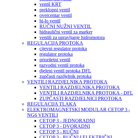
ventil KRT
preklopni ventil
overcentar ventil
hi-lo ventil
RUČNI NUŽNI VENTIL
hidraulični ventil za marker
ventili za upravljanje hidromotora
REGULACIJA PROTOKA
cijevni regulator protoka
regulator protoka
prioritetni ventil
razvodni ventil protoka
djeleni ventil protoka DFL
zupčasti razdjelnik protoka
VENTILI RAZDJELNIKA PROTOKA
VENTILI RAZDJELNIKA PROTOKA
VENTILI RAZDJELNIKA PROTOKA - DFL
ZUPČASTI RAZDJELNICI PROTOKA
REGULACIJA TLAKA
ELEKTROMAGNETSKI MODULAR CETOP 3 -
NG6 VENTILI
CETOP 3 - JEDNORADNI
CETOP 3 - DVORADNI
CETOP 3 - RUČNI
CETOP 3 - RUČNI I ELEKTRIČNI