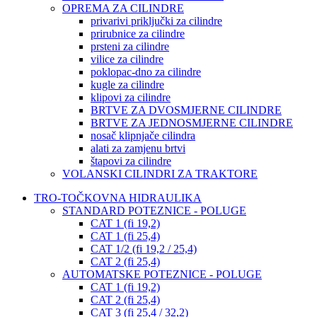
OPREMA ZA CILINDRE
privarivi priključki za cilindre
prirubnice za cilindre
prsteni za cilindre
vilice za cilindre
poklopac-dno za cilindre
kugle za cilindre
klipovi za cilindre
BRTVE ZA DVOSMJERNE CILINDRE
BRTVE ZA JEDNOSMJERNE CILINDRE
nosač klipnjače cilindra
alati za zamjenu brtvi
štapovi za cilindre
VOLANSKI CILINDRI ZA TRAKTORE
TRO-TOČKOVNA HIDRAULIKA
STANDARD POTEZNICE - POLUGE
CAT 1 (fi 19,2)
CAT 1 (fi 25,4)
CAT 1/2 (fi 19,2 / 25,4)
CAT 2 (fi 25,4)
AUTOMATSKE POTEZNICE - POLUGE
CAT 1 (fi 19,2)
CAT 2 (fi 25,4)
CAT 3 (fi 25,4 / 32,2)