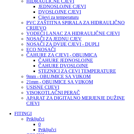
HIDRAULIČNE CJEVI
JEDNOSLOJNE CJEVI
DVOSLOJNE CJEVI
Cijevi za temperaturu
PVC ZAŠTITNA SPIRALA ZA HIDRAULIČNO
CRIJEVO
VODEČI LANAC ZA HIDRAULIČNE CJEVI
NOSAČI ZA JEDNU CJEV
NOSAČI ZA DVIJE CJEVI - DUPLI
ECO NOSAČI
ČAHURE ZA CJEVI - OBUJMICA
ČAHURE JEDNOSLOJNE
ČAHURE DVOSLOJNE
STEZNICI ZA CEVI TEMPERATURE
9mm - OBUJMICE SA VIJKOM
21mm - OBUJMICE SA VIJKOM
USISNE CIJEVI
VISOKOTLAČNI PERAČ
APARAT ZA DIGITALNO MERJENJE DUŽINE
CJEVI
FITINGI
Priključci
0
Priključci