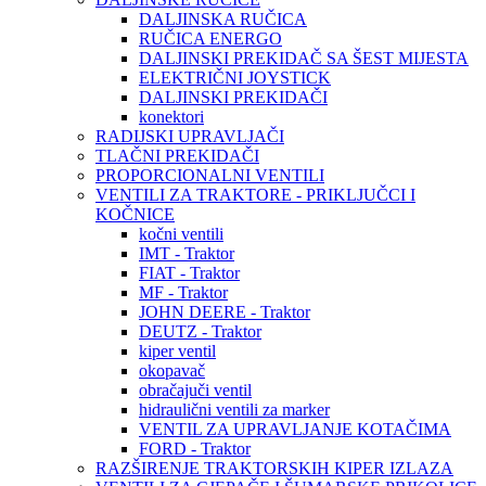
DALJINSKA RUČICA
RUČICA ENERGO
DALJINSKI PREKIDAČ SA ŠEST MIJESTA
ELEKTRIČNI JOYSTICK
DALJINSKI PREKIDAČI
konektori
RADIJSKI UPRAVLJAČI
TLAČNI PREKIDAČI
PROPORCIONALNI VENTILI
VENTILI ZA TRAKTORE - PRIKLJUČCI I
KOČNICE
kočni ventili
IMT - Traktor
FIAT - Traktor
MF - Traktor
JOHN DEERE - Traktor
DEUTZ - Traktor
kiper ventil
okopavač
obračajuči ventil
hidraulični ventili za marker
VENTIL ZA UPRAVLJANJE KOTAČIMA
FORD - Traktor
RAZŠIRENJE TRAKTORSKIH KIPER IZLAZA