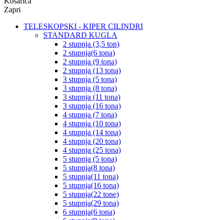
Košarica
Zapri
TELESKOPSKI - KIPER CILINDRI
STANDARD KUGLA
2 stupnja (3,5 ton)
2 stupnja(6 tona)
2 stupnja (9 tona)
2 stupnja (13 tona)
3 stupnja (5 tona)
3 stupnja (8 tona)
3 stupnja (11 tona)
3 stupnja (16 tona)
4 stupnja (7 tona)
4 stupnja (10 tona)
4 stupnja (14 tona)
4 stupnja (20 tona)
4 stupnja (25 tona)
5 stupnja (5 tona)
5 stupnja(8 tona)
5 stupnja(11 tona)
5 stupnja(16 tona)
5 stupnja(22 tone)
5 stupnja(29 tona)
6 stupnja(6 tona)