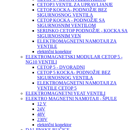
CETOP3 VENTIL ZA UPRAVLJANJE
CETOP KOCKA- PODNOŽJE BEZ
SIGURNOSNOG VENTILA
CETOP KOCKA - PODNOŽJE SA
SIGURNOSNIM VENTILOM
SERIJSKO CETOP PODNOŽJE - KOCKA SA
SIGURNOSNIM VEN
ELEKTROMAGNETNI NAMOTAJI ZA
VENTILE
električni konektor
ELEKTROMAGNETSKI MODULAR CETOP 5 -
NG10 VENTILI
CETOP 5 - DVORADNI
CETOP 5 KOCKA- PODNOŽJE BEZ
SIGURNOSNOG VENTILA
ELEKTROMAGNETNI NAMOTAJI ZA
VENTILE CETOP 5
ELEKTROMAGNETNI YEAT VENTILI
ELEKTRO MAGNETNI NAMOTAJI - ŠPULE
12 V
24V
48V
230V
električni konektor
DALJINSKE RUČICE