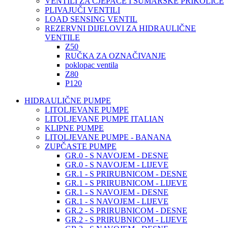
VENTILI ZA CJEPAČE I ŠUMARSKE PRIKOLICE
PLIVAJUČI VENTILI
LOAD SENSING VENTIL
REZERVNI DIJELOVI ZA HIDRAULIČNE
VENTILE
Z50
RUČKA ZA OZNAČIVANJE
poklopac ventila
Z80
P120
HIDRAULIČNE PUMPE
LITOLJEVANE PUMPE
LITOLJEVANE PUMPE ITALIAN
KLIPNE PUMPE
LITOLJEVANE PUMPE - BANANA
ZUPČASTE PUMPE
GR.0 - S NAVOJEM - DESNE
GR.0 - S NAVOJEM - LIJEVE
GR.1 - S PRIRUBNICOM - DESNE
GR.1 - S PRIRUBNICOM - LIJEVE
GR.1 - S NAVOJEM - DESNE
GR.1 - S NAVOJEM - LIJEVE
GR.2 - S PRIRUBNICOM - DESNE
GR.2 - S PRIRUBNICOM - LIJEVE