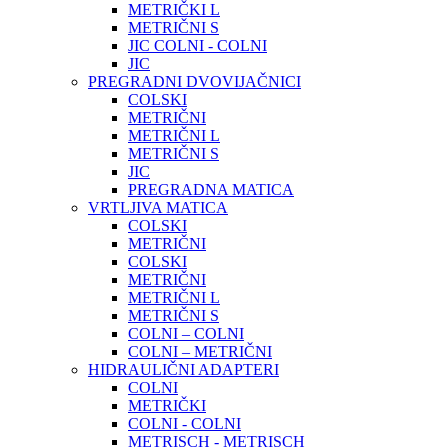
METRIČKI L
METRIČNI S
JIC COLNI - COLNI
JIC
PREGRADNI DVOVIJAČNICI
COLSKI
METRIČNI
METRIČNI L
METRIČNI S
JIC
PREGRADNA MATICA
VRTLJIVA MATICA
COLSKI
METRIČNI
COLSKI
METRIČNI
METRIČNI L
METRIČNI S
COLNI – COLNI
COLNI – METRIČNI
HIDRAULIČNI ADAPTERI
COLNI
METRIČKI
COLNI - COLNI
METRISCH - METRISCH