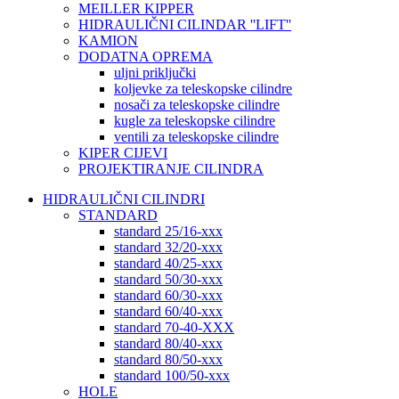
MEILLER KIPPER
HIDRAULIČNI CILINDAR ''LIFT''
KAMION
DODATNA OPREMA
uljni priključki
koljevke za teleskopske cilindre
nosači za teleskopske cilindre
kugle za teleskopske cilindre
ventili za teleskopske cilindre
KIPER CIJEVI
PROJEKTIRANJE CILINDRA
HIDRAULIČNI CILINDRI
STANDARD
standard 25/16-xxx
standard 32/20-xxx
standard 40/25-xxx
standard 50/30-xxx
standard 60/30-xxx
standard 60/40-xxx
standard 70-40-XXX
standard 80/40-xxx
standard 80/50-xxx
standard 100/50-xxx
HOLE