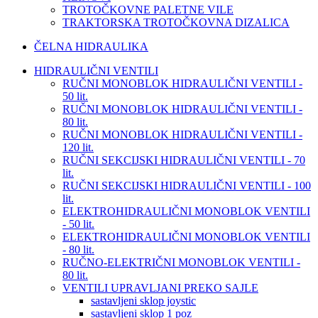
TROTOČKOVNE PALETNE VILE
TRAKTORSKA TROTOČKOVNA DIZALICA
ČELNA HIDRAULIKA
HIDRAULIČNI VENTILI
RUČNI MONOBLOK HIDRAULIČNI VENTILI -
50 lit.
RUČNI MONOBLOK HIDRAULIČNI VENTILI -
80 lit.
RUČNI MONOBLOK HIDRAULIČNI VENTILI -
120 lit.
RUČNI SEKCIJSKI HIDRAULIČNI VENTILI - 70
lit.
RUČNI SEKCIJSKI HIDRAULIČNI VENTILI - 100
lit.
ELEKTROHIDRAULIČNI MONOBLOK VENTILI
- 50 lit.
ELEKTROHIDRAULIČNI MONOBLOK VENTILI
- 80 lit.
RUČNO-ELEKTRIČNI MONOBLOK VENTILI -
80 lit.
VENTILI UPRAVLJANI PREKO SAJLE
sastavljeni sklop joystic
sastavljeni sklop 1 poz