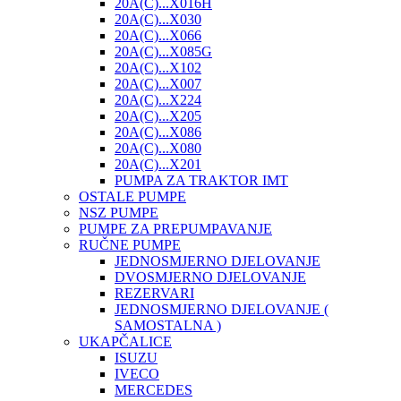
20A(C)...X016H
20A(C)...X030
20A(C)...X066
20A(C)...X085G
20A(C)...X102
20A(C)...X007
20A(C)...X224
20A(C)...X205
20A(C)...X086
20A(C)...X080
20A(C)...X201
PUMPA ZA TRAKTOR IMT
OSTALE PUMPE
NSZ PUMPE
PUMPE ZA PREPUMPAVANJE
RUČNE PUMPE
JEDNOSMJERNO DJELOVANJE
DVOSMJERNO DJELOVANJE
REZERVARI
JEDNOSMJERNO DJELOVANJE (
SAMOSTALNA )
UKAPČALICE
ISUZU
IVECO
MERCEDES