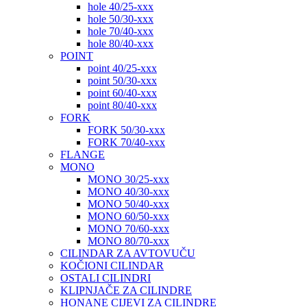
hole 40/25-xxx
hole 50/30-xxx
hole 70/40-xxx
hole 80/40-xxx
POINT
point 40/25-xxx
point 50/30-xxx
point 60/40-xxx
point 80/40-xxx
FORK
FORK 50/30-xxx
FORK 70/40-xxx
FLANGE
MONO
MONO 30/25-xxx
MONO 40/30-xxx
MONO 50/40-xxx
MONO 60/50-xxx
MONO 70/60-xxx
MONO 80/70-xxx
CILINDAR ZA AVTOVUČU
KOČIONI CILINDAR
OSTALI CILINDRI
KLIPNJAČE ZA CILINDRE
HONANE CIJEVI ZA CILINDRE