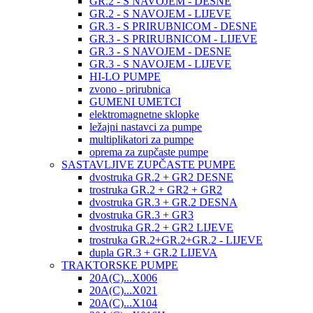
GR.2 - S NAVOJEM - DESNE
GR.2 - S NAVOJEM - LIJEVE
GR.3 - S PRIRUBNICOM - DESNE
GR.3 - S PRIRUBNICOM - LIJEVE
GR.3 - S NAVOJEM - DESNE
GR.3 - S NAVOJEM - LIJEVE
HI-LO PUMPE
zvono - prirubnica
GUMENI UMETCI
elektromagnetne sklopke
ležajni nastavci za pumpe
multiplikatori za pumpe
oprema za zupčaste pumpe
SASTAVLJIVE ZUPČASTE PUMPE
dvostruka GR.2 + GR2 DESNE
trostruka GR.2 + GR2 + GR2
dvostruka GR.3 + GR.2 DESNA
dvostruka GR.3 + GR3
dvostruka GR.2 + GR2 LIJEVE
trostruka GR.2+GR.2+GR.2 - LIJEVE
dupla GR.3 + GR.2 LIJEVA
TRAKTORSKE PUMPE
20A(C)...X006
20A(C)...X021
20A(C)...X104