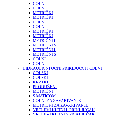
COLNI
COLNI
METRIČKI
METRIČKI
COLNI
COLNI
METRIČKI
METRIČKI
METRIČNI L
METRIČNI S
METRIČNI L
METRIČNI S
COLNI
COLNI
HIDRAULIČNI OČNI PRIKLJUČCI I CIJEVI
COLSKI
COLSKI
KRATKI
PRODUŽENI
METRIČNI
S MATICOM
COLNI ZA ZAVARIVANJE
METRIČKI ZA ZAVARIVANJE
VRTLJIVI KUTNI L PRIKLJUČAK
VRTLJIVI KUTNI S PRIKLJUČAK