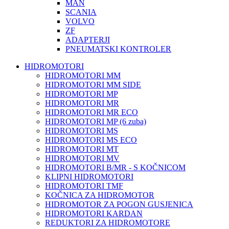
MAN
SCANIA
VOLVO
ZF
ADAPTERJI
PNEUMATSKI KONTROLER
HIDROMOTORI
HIDROMOTORI MM
HIDROMOTORI MM SIDE
HIDROMOTORI MP
HIDROMOTORI MR
HIDROMOTORI MR ECO
HIDROMOTORI MP (6 zuba)
HIDROMOTORI MS
HIDROMOTORI MS ECO
HIDROMOTORI MT
HIDROMOTORI MV
HIDROMOTORI B/MR - S KOČNICOM
KLIPNI HIDROMOTORI
HIDROMOTORI TMF
KOČNICA ZA HIDROMOTOR
HIDROMOTOR ZA POGON GUSJENICA
HIDROMOTORI KARDAN
REDUKTORI ZA HIDROMOTORE