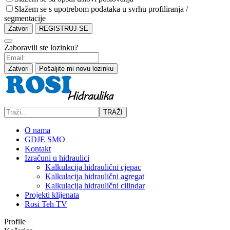
Slažem se s upotrebom podataka u svrhu profiliranja /
segmentacije
Zatvori
REGISTRUJ SE
Zaboravili ste lozinku?
Zatvori
Pošaljite mi novu lozinku
TRAŽI
O nama
GDJE SMO
Kontakt
Izračuni u hidraulici
Kalkulacija hidraulični cjepac
Kalkulacija hidraulični agregat
Kalkulacija hidraulični cilindar
Projekti klijenata
Rosi Teh TV
Profile