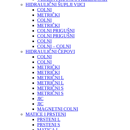
HIDRAULIČNI ŠUPLJI VIJCI
COLNI
METRIČKI
COLNI
METRIČKI
COLNI PRIGUŠNI
COLNI PRIGUŠNI
COLNI
COLNI – COLNI
HIDRAULIČNI ČEPOVI
COLNI
COLNI
METRIČKI
METRIČKI
METRIČNI L
METRIČNI L
METRIČNI S
METRIČNI S
JIC
JIC
MAGNETNI COLNI
MATICE I PRSTENI
PRSTENI L
PRSTENI S
MATICA L