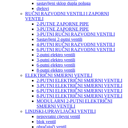
sastavljeni sklop dupla poluga
djelovi
RUČNI RAZVODNI VENTILI I ZAPORNI
VENTILI
2-PUTNE ZAPORNE PIPE
3-PUTNE ZAPORNE PIPE
3-PUTNI RUČNI RAZVODNI VENTILI
Sastavljeni 2-putni ventili
4-PUTNI RUČNI RAZVODNI VENTILI
6-PUTNI RUČNI RAZVODNI VENTILI
2-putni elektro ventili
3-putni elektro ventili
6-putni elektro ventili
8-putni elektro ventili
ELEKTRIČNI SMJERNI VENTILI
2-PUTNI ELEKTRIČNI SMJERNI VENTILI
3-PUTNI ELEKTRIČNI SMJERNI VENTILI
6-PUTNI ELEKTRIČNI SMJERNI VENTILI
8-PUTNI ELEKTRIČNI SMJERNI VENTILI
MODULARNI 2-PUTNI ELEKTRIČNI
SMJERNI VENTILI
LINIJSKI-UPRAVLJAČKI VENTILI
nepovratni cijevni ventil
blok ventil
obračajuči ventil