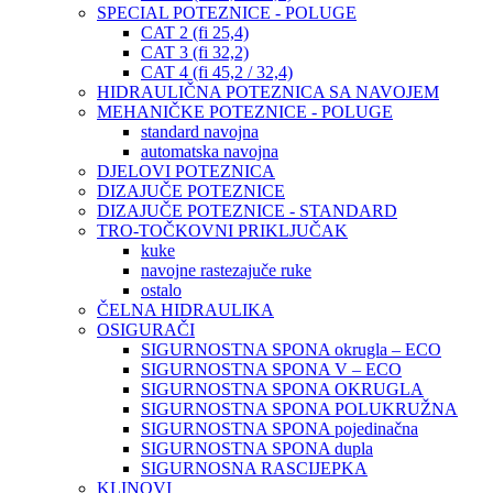
SPECIAL POTEZNICE - POLUGE
CAT 2 (fi 25,4)
CAT 3 (fi 32,2)
CAT 4 (fi 45,2 / 32,4)
HIDRAULIČNA POTEZNICA SA NAVOJEM
MEHANIČKE POTEZNICE - POLUGE
standard navojna
automatska navojna
DJELOVI POTEZNICA
DIZAJUČE POTEZNICE
DIZAJUČE POTEZNICE - STANDARD
TRO-TOČKOVNI PRIKLJUČAK
kuke
navojne rastezajuče ruke
ostalo
ČELNA HIDRAULIKA
OSIGURAČI
SIGURNOSTNA SPONA okrugla – ECO
SIGURNOSTNA SPONA V – ECO
SIGURNOSTNA SPONA OKRUGLA
SIGURNOSTNA SPONA POLUKRUŽNA
SIGURNOSTNA SPONA pojedinačna
SIGURNOSTNA SPONA dupla
SIGURNOSNA RASCIJEPKA
KLINOVI