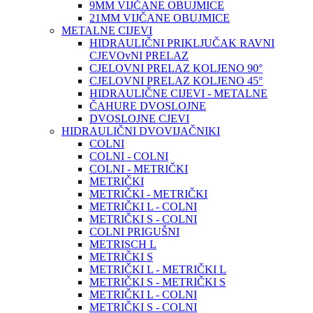
9MM VIJČANE OBUJMICE
21MM VIJČANE OBUJMICE
METALNE CIJEVI
HIDRAULIČNI PRIKLJUČAK RAVNI
CJEVOvNI PRELAZ
CJELOVNI PRELAZ KOLJENO 90°
CJELOVNI PRELAZ KOLJENO 45°
HIDRAULIČNE CIJEVI - METALNE
ČAHURE DVOSLOJNE
DVOSLOJNE CJEVI
HIDRAULIČNI DVOVIJAČNIKI
COLNI
COLNI - COLNI
COLNI - METRIČKI
METRIČKI
METRIČKI - METRIČKI
METRIČKI L - COLNI
METRIČKI S - COLNI
COLNI PRIGUŠNI
METRISCH L
METRIČKI S
METRIČKI L - METRIČKI L
METRIČKI S - METRIČKI S
METRIČKI L - COLNI
METRIČKI S - COLNI