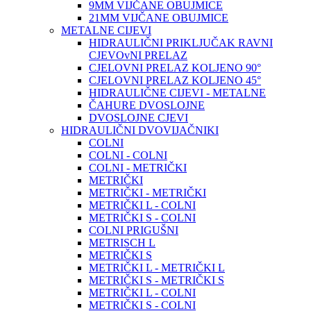
9MM VIJČANE OBUJMICE
21MM VIJČANE OBUJMICE
METALNE CIJEVI
HIDRAULIČNI PRIKLJUČAK RAVNI
CJEVOvNI PRELAZ
CJELOVNI PRELAZ KOLJENO 90°
CJELOVNI PRELAZ KOLJENO 45°
HIDRAULIČNE CIJEVI - METALNE
ČAHURE DVOSLOJNE
DVOSLOJNE CJEVI
HIDRAULIČNI DVOVIJAČNIKI
COLNI
COLNI - COLNI
COLNI - METRIČKI
METRIČKI
METRIČKI - METRIČKI
METRIČKI L - COLNI
METRIČKI S - COLNI
COLNI PRIGUŠNI
METRISCH L
METRIČKI S
METRIČKI L - METRIČKI L
METRIČKI S - METRIČKI S
METRIČKI L - COLNI
METRIČKI S - COLNI