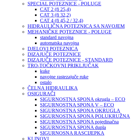
SPECIAL POTEZNICE - POLUGE
CAT 2 (fi 25,4)
CAT 3 (fi 32,2)
CAT 4 (fi 45,2 / 32,4)
HIDRAULIČNA POTEZNICA SA NAVOJEM
MEHANIČKE POTEZNICE - POLUGE
standard navojna
automatska navojna
DJELOVI POTEZNICA
DIZAJUČE POTEZNICE
DIZAJUČE POTEZNICE - STANDARD
TRO-TOČKOVNI PRIKLJUČAK
kuke
navojne rastezajuče ruke
ostalo
ČELNA HIDRAULIKA
OSIGURAČI
SIGURNOSTNA SPONA okrugla – ECO
SIGURNOSTNA SPONA V – ECO
SIGURNOSTNA SPONA OKRUGLA
SIGURNOSTNA SPONA POLUKRUŽNA
SIGURNOSTNA SPONA pojedinačna
SIGURNOSTNA SPONA dupla
SIGURNOSNA RASCIJEPKA
KLINOVI