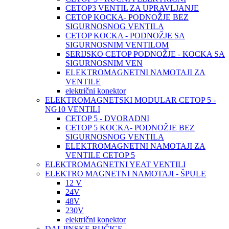
CETOP3 VENTIL ZA UPRAVLJANJE
CETOP KOCKA- PODNOŽJE BEZ
SIGURNOSNOG VENTILA
CETOP KOCKA - PODNOŽJE SA
SIGURNOSNIM VENTILOM
SERIJSKO CETOP PODNOŽJE - KOCKA SA
SIGURNOSNIM VEN
ELEKTROMAGNETNI NAMOTAJI ZA
VENTILE
električni konektor
ELEKTROMAGNETSKI MODULAR CETOP 5 -
NG10 VENTILI
CETOP 5 - DVORADNI
CETOP 5 KOCKA- PODNOŽJE BEZ
SIGURNOSNOG VENTILA
ELEKTROMAGNETNI NAMOTAJI ZA
VENTILE CETOP 5
ELEKTROMAGNETNI YEAT VENTILI
ELEKTRO MAGNETNI NAMOTAJI - ŠPULE
12 V
24V
48V
230V
električni konektor
DALJINSKE RUČICE