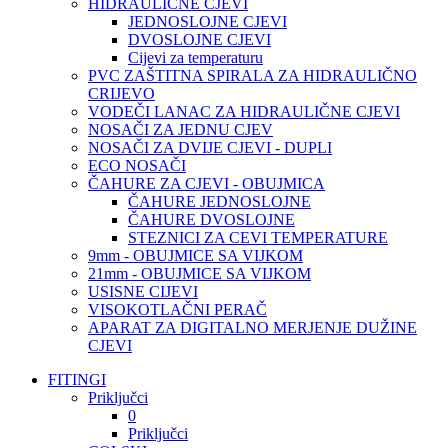
HIDRAULIČNE CJEVI
JEDNOSLOJNE CJEVI
DVOSLOJNE CJEVI
Cijevi za temperaturu
PVC ZAŠTITNA SPIRALA ZA HIDRAULIČNO
CRIJEVO
VODEČI LANAC ZA HIDRAULIČNE CJEVI
NOSAČI ZA JEDNU CJEV
NOSAČI ZA DVIJE CJEVI - DUPLI
ECO NOSAČI
ČAHURE ZA CJEVI - OBUJMICA
ČAHURE JEDNOSLOJNE
ČAHURE DVOSLOJNE
STEZNICI ZA CEVI TEMPERATURE
9mm - OBUJMICE SA VIJKOM
21mm - OBUJMICE SA VIJKOM
USISNE CIJEVI
VISOKOTLAČNI PERAČ
APARAT ZA DIGITALNO MERJENJE DUŽINE
CJEVI
FITINGI
Priključci
0
Priključci