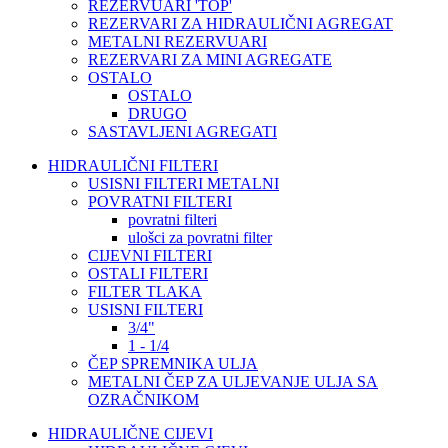
REZERVUARI 'TOP'
REZERVARI ZA HIDRAULIČNI AGREGAT
METALNI REZERVUARI
REZERVARI ZA MINI AGREGATE
OSTALO
OSTALO
DRUGO
SASTAVLJENI AGREGATI
HIDRAULIČNI FILTERI
USISNI FILTERI METALNI
POVRATNI FILTERI
povratni filteri
ulošci za povratni filter
CIJEVNI FILTERI
OSTALI FILTERI
FILTER TLAKA
USISNI FILTERI
3/4"
1 - 1/4
ČEP SPREMNIKA ULJA
METALNI ČEP ZA ULJEVANJE ULJA SA
OZRAČNIKOM
HIDRAULIČNE CIJEVI