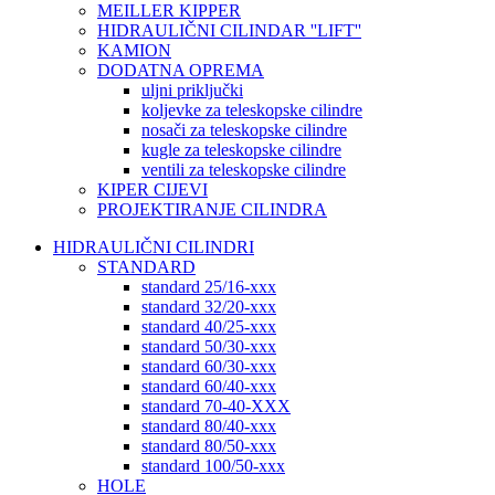
MEILLER KIPPER
HIDRAULIČNI CILINDAR ''LIFT''
KAMION
DODATNA OPREMA
uljni priključki
koljevke za teleskopske cilindre
nosači za teleskopske cilindre
kugle za teleskopske cilindre
ventili za teleskopske cilindre
KIPER CIJEVI
PROJEKTIRANJE CILINDRA
HIDRAULIČNI CILINDRI
STANDARD
standard 25/16-xxx
standard 32/20-xxx
standard 40/25-xxx
standard 50/30-xxx
standard 60/30-xxx
standard 60/40-xxx
standard 70-40-XXX
standard 80/40-xxx
standard 80/50-xxx
standard 100/50-xxx
HOLE