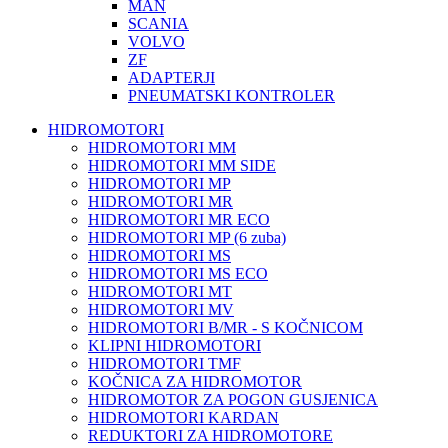
MAN
SCANIA
VOLVO
ZF
ADAPTERJI
PNEUMATSKI KONTROLER
HIDROMOTORI
HIDROMOTORI MM
HIDROMOTORI MM SIDE
HIDROMOTORI MP
HIDROMOTORI MR
HIDROMOTORI MR ECO
HIDROMOTORI MP (6 zuba)
HIDROMOTORI MS
HIDROMOTORI MS ECO
HIDROMOTORI MT
HIDROMOTORI MV
HIDROMOTORI B/MR - S KOČNICOM
KLIPNI HIDROMOTORI
HIDROMOTORI TMF
KOČNICA ZA HIDROMOTOR
HIDROMOTOR ZA POGON GUSJENICA
HIDROMOTORI KARDAN
REDUKTORI ZA HIDROMOTORE