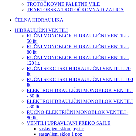
TROTOČKOVNE PALETNE VILE
TRAKTORSKA TROTOČKOVNA DIZALICA
ČELNA HIDRAULIKA
HIDRAULIČNI VENTILI
RUČNI MONOBLOK HIDRAULIČNI VENTILI -
50 lit.
RUČNI MONOBLOK HIDRAULIČNI VENTILI -
80 lit.
RUČNI MONOBLOK HIDRAULIČNI VENTILI -
120 lit.
RUČNI SEKCIJSKI HIDRAULIČNI VENTILI - 70
lit.
RUČNI SEKCIJSKI HIDRAULIČNI VENTILI - 100
lit.
ELEKTROHIDRAULIČNI MONOBLOK VENTILI
- 50 lit.
ELEKTROHIDRAULIČNI MONOBLOK VENTILI
- 80 lit.
RUČNO-ELEKTRIČNI MONOBLOK VENTILI -
80 lit.
VENTILI UPRAVLJANI PREKO SAJLE
sastavljeni sklop joystic
sastavljeni sklop 1 poz