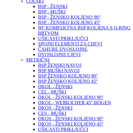
COLSKI
BSP - ŽENSKI
BSP - MUŠKI
BSP - ŽENSKO KOLJENO 90°
BSP - ŽENSKO KOLJENO 45°
90° KOMPAKTNA BSP KOLJENA S O-RING
BRTVOM
UŠICASTI PRIKLJUČCI
SPOJNI ELEMENTI ZA CIJEVI
ČAHURE DVOSLOJNE
DVOSLOJNE CJEVI
METRIČNI
BSP ŽENSKI NAVOJ
BSP MUŠKI NAVOJ
BSP ŽENSKO KOLJENO 90°
BSP ŽENSKO KOLJENO 45°
DKOL - ŽENSKI
CEL - MUŠKI
DKOL - ŽENSKI KOLJENO 90°
DKOL - WEIBLICHER 45°-BÖGEN
DKOS - ŽENSKI
CES - MUŠKI
DKOS - ŽENSKI KOLJENO 90°
DKOS - ŽENSKI KOLJENO 45°
UŠICASTI PRIKLJUČCI