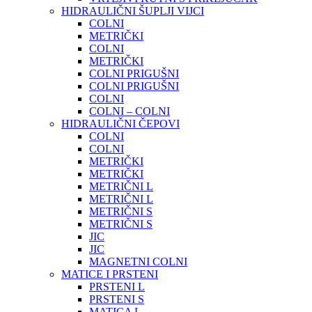
HIDRAULIČNI ŠUPLJI VIJCI
COLNI
METRIČKI
COLNI
METRIČKI
COLNI PRIGUŠNI
COLNI PRIGUŠNI
COLNI
COLNI – COLNI
HIDRAULIČNI ČEPOVI
COLNI
COLNI
METRIČKI
METRIČKI
METRIČNI L
METRIČNI L
METRIČNI S
METRIČNI S
JIC
JIC
MAGNETNI COLNI
MATICE I PRSTENI
PRSTENI L
PRSTENI S
MATICA L