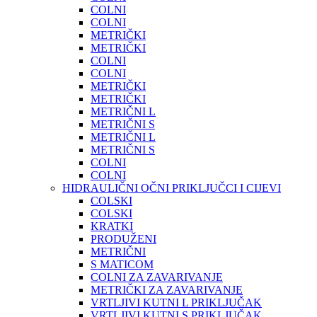
COLNI
COLNI
METRIČKI
METRIČKI
COLNI
COLNI
METRIČKI
METRIČKI
METRIČNI L
METRIČNI S
METRIČNI L
METRIČNI S
COLNI
COLNI
HIDRAULIČNI OČNI PRIKLJUČCI I CIJEVI
COLSKI
COLSKI
KRATKI
PRODUŽENI
METRIČNI
S MATICOM
COLNI ZA ZAVARIVANJE
METRIČKI ZA ZAVARIVANJE
VRTLJIVI KUTNI L PRIKLJUČAK
VRTLJIVI KUTNI S PRIKLJUČAK