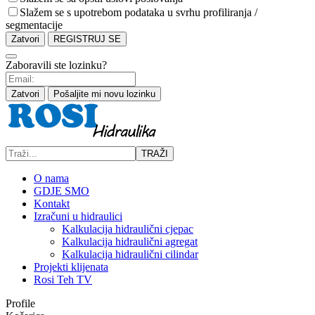
Slažem se s upotrebom podataka u svrhu profiliranja /
segmentacije
Zatvori
REGISTRUJ SE
Zaboravili ste lozinku?
Zatvori
Pošaljite mi novu lozinku
TRAŽI
O nama
GDJE SMO
Kontakt
Izračuni u hidraulici
Kalkulacija hidraulični cjepac
Kalkulacija hidraulični agregat
Kalkulacija hidraulični cilindar
Projekti klijenata
Rosi Teh TV
Profile