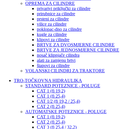
OPREMA ZA CILINDRE
privarivi priključki za cilindre
prirubnice za cilindre
prsteni za cilindre
vilice za cilindre
poklopac-dno za cilindre
kugle za cilindre
klipovi za cilindre
BRTVE ZA DVOSMJERNE CILINDRE
BRTVE ZA JEDNOSMJERNE CILINDRE
nosač klipnjače cilindra
alati za zamjenu brtvi
štapovi za cilindre
VOLANSKI CILINDRI ZA TRAKTORE
TRO-TOČKOVNA HIDRAULIKA
STANDARD POTEZNICE - POLUGE
CAT 1 (fi 19,2)
CAT 1 (fi 25,4)
CAT 1/2 (fi 19,2 / 25,4)
CAT 2 (fi 25,4)
AUTOMATSKE POTEZNICE - POLUGE
CAT 1 (fi 19,2)
CAT 2 (fi 25,4)
CAT 3 (fi 25,4 / 32,2)