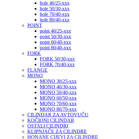
hole 40/25-xxx
hole 50/30-xxx
hole 70/40-xxx
hole 80/40-xxx
POINT
point 40/25-xxx
point 50/30-xxx
point 60/40-xxx
point 80/40-xxx
FORK
FORK 50/30-xxx
FORK 70/40-xxx
FLANGE
MONO
MONO 30/25-xxx
MONO 40/30-xxx
MONO 50/40-xxx
MONO 60/50-xxx
MONO 70/60-xxx
MONO 80/70-xxx
CILINDAR ZA AVTOVUČU
KOČIONI CILINDAR
OSTALI CILINDRI
KLIPNJAČE ZA CILINDRE
HONANE CIJEVI ZA CILINDRE