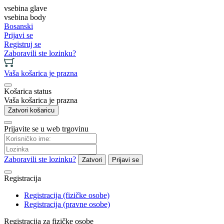
vsebina glave
vsebina body
Bosanski
Prijavi se
Registruj se
Zaboravili ste lozinku?
Vaša košarica je prazna
Košarica status
Vaša košarica je prazna
Zatvori košaricu
Prijavite se u web trgovinu
Zaboravili ste lozinku?
Zatvori
Prijavi se
Registracija
Registracija (fizičke osobe)
Registracija (pravne osobe)
Registracija za fizičke osobe