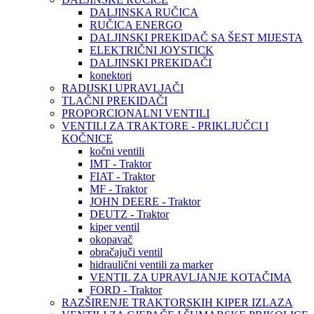
DALJINSKA RUČICA
RUČICA ENERGO
DALJINSKI PREKIDAČ SA ŠEST MIJESTA
ELEKTRIČNI JOYSTICK
DALJINSKI PREKIDAČI
konektori
RADIJSKI UPRAVLJAČI
TLAČNI PREKIDAČI
PROPORCIONALNI VENTILI
VENTILI ZA TRAKTORE - PRIKLJUČCI I
KOČNICE
kočni ventili
IMT - Traktor
FIAT - Traktor
MF - Traktor
JOHN DEERE - Traktor
DEUTZ - Traktor
kiper ventil
okopavač
obračajuči ventil
hidraulični ventili za marker
VENTIL ZA UPRAVLJANJE KOTAČIMA
FORD - Traktor
RAZŠIRENJE TRAKTORSKIH KIPER IZLAZA