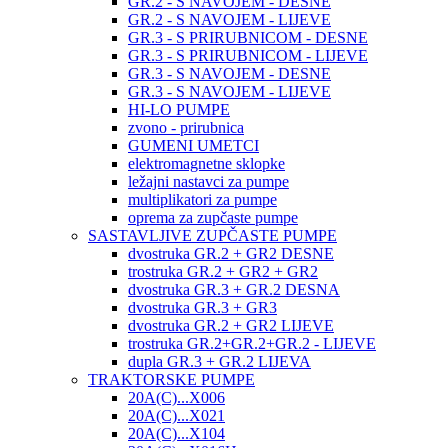
GR.2 - S NAVOJEM - DESNE
GR.2 - S NAVOJEM - LIJEVE
GR.3 - S PRIRUBNICOM - DESNE
GR.3 - S PRIRUBNICOM - LIJEVE
GR.3 - S NAVOJEM - DESNE
GR.3 - S NAVOJEM - LIJEVE
HI-LO PUMPE
zvono - prirubnica
GUMENI UMETCI
elektromagnetne sklopke
ležajni nastavci za pumpe
multiplikatori za pumpe
oprema za zupčaste pumpe
SASTAVLJIVE ZUPČASTE PUMPE
dvostruka GR.2 + GR2 DESNE
trostruka GR.2 + GR2 + GR2
dvostruka GR.3 + GR.2 DESNA
dvostruka GR.3 + GR3
dvostruka GR.2 + GR2 LIJEVE
trostruka GR.2+GR.2+GR.2 - LIJEVE
dupla GR.3 + GR.2 LIJEVA
TRAKTORSKE PUMPE
20A(C)...X006
20A(C)...X021
20A(C)...X104