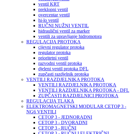
ventil KRT
preklopni ventil
overcentar ventil
hi-lo ventil
RUČNI NUŽNI VENTIL
hidraulični ventil za marker
ventili za upravljanje hidromotora
REGULACIJA PROTOKA
cijevni regulator protoka
regulator protoka
prioritetni ventil
razvodni ventil protoka
djeleni ventil protoka DFL
zupčasti razdjelnik protoka
VENTILI RAZDJELNIKA PROTOKA
VENTILI RAZDJELNIKA PROTOKA
VENTILI RAZDJELNIKA PROTOKA - DFL
ZUPČASTI RAZDJELNICI PROTOKA
REGULACIJA TLAKA
ELEKTROMAGNETSKI MODULAR CETOP 3 -
NG6 VENTILI
CETOP 3 - JEDNORADNI
CETOP 3 - DVORADNI
CETOP 3 - RUČNI
CETOP 3 - RUČNI I ELEKTRIČNI