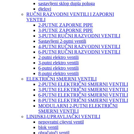
sastavljeni sklop dupla poluga
djelovi
RUČNI RAZVODNI VENTILI I ZAPORNI
VENTILI
2-PUTNE ZAPORNE PIPE
3-PUTNE ZAPORNE PIPE
3-PUTNI RUČNI RAZVODNI VENTILI
Sastavljeni 2-putni ventili
4-PUTNI RUČNI RAZVODNI VENTILI
6-PUTNI RUČNI RAZVODNI VENTILI
2-putni elektro ventili
3-putni elektro ventili
6-putni elektro ventili
8-putni elektro ventili
ELEKTRIČNI SMJERNI VENTILI
2-PUTNI ELEKTRIČNI SMJERNI VENTILI
3-PUTNI ELEKTRIČNI SMJERNI VENTILI
6-PUTNI ELEKTRIČNI SMJERNI VENTILI
8-PUTNI ELEKTRIČNI SMJERNI VENTILI
MODULARNI 2-PUTNI ELEKTRIČNI
SMJERNI VENTILI
LINIJSKI-UPRAVLJAČKI VENTILI
nepovratni cijevni ventil
blok ventil
obračajuči ventil