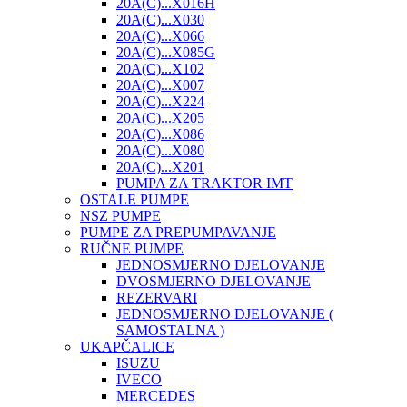
20A(C)...X016H
20A(C)...X030
20A(C)...X066
20A(C)...X085G
20A(C)...X102
20A(C)...X007
20A(C)...X224
20A(C)...X205
20A(C)...X086
20A(C)...X080
20A(C)...X201
PUMPA ZA TRAKTOR IMT
OSTALE PUMPE
NSZ PUMPE
PUMPE ZA PREPUMPAVANJE
RUČNE PUMPE
JEDNOSMJERNO DJELOVANJE
DVOSMJERNO DJELOVANJE
REZERVARI
JEDNOSMJERNO DJELOVANJE (
SAMOSTALNA )
UKAPČALICE
ISUZU
IVECO
MERCEDES