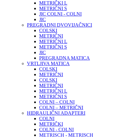
METRIČKI L
METRIČNI S
JIC COLNI - COLNI
JIC
PREGRADNI DVOVIJAČNICI
COLSKI
METRIČNI
METRIČNI L
METRIČNI S
JIC
PREGRADNA MATICA
VRTLJIVA MATICA
COLSKI
METRIČNI
COLSKI
METRIČNI
METRIČNI L
METRIČNI S
COLNI – COLNI
COLNI – METRIČNI
HIDRAULIČNI ADAPTERI
COLNI
METRIČKI
COLNI - COLNI
METRISCH - METRISCH