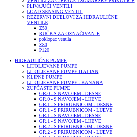
VENTILI ZA CJEPAČE I ŠUMARSKE PRIKOLICE
PLIVAJUČI VENTILI
LOAD SENSING VENTIL
REZERVNI DIJELOVI ZA HIDRAULIČNE
VENTILE
Z50
RUČKA ZA OZNAČIVANJE
poklopac ventila
Z80
P120
HIDRAULIČNE PUMPE
LITOLJEVANE PUMPE
LITOLJEVANE PUMPE ITALIAN
KLIPNE PUMPE
LITOLJEVANE PUMPE - BANANA
ZUPČASTE PUMPE
GR.0 - S NAVOJEM - DESNE
GR.0 - S NAVOJEM - LIJEVE
GR.1 - S PRIRUBNICOM - DESNE
GR.1 - S PRIRUBNICOM - LIJEVE
GR.1 - S NAVOJEM - DESNE
GR.1 - S NAVOJEM - LIJEVE
GR.2 - S PRIRUBNICOM - DESNE
GR.2 - S PRIRUBNICOM - LIJEVE