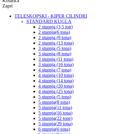
Košarica
Zapri
TELESKOPSKI - KIPER CILINDRI
STANDARD KUGLA
2 stupnja (3,5 ton)
2 stupnja(6 tona)
2 stupnja (9 tona)
2 stupnja (13 tona)
3 stupnja (5 tona)
3 stupnja (8 tona)
3 stupnja (11 tona)
3 stupnja (16 tona)
4 stupnja (7 tona)
4 stupnja (10 tona)
4 stupnja (14 tona)
4 stupnja (20 tona)
4 stupnja (25 tona)
5 stupnja (5 tona)
5 stupnja(8 tona)
5 stupnja(11 tona)
5 stupnja(16 tona)
5 stupnja(22 tone)
5 stupnja(29 tona)
6 stupnja(6 tona)