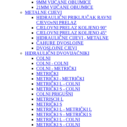
9MM VIJČANE OBUJMICE
21MM VIJČANE OBUJMICE
METALNE CIJEVI
HIDRAULIČNI PRIKLJUČAK RAVNI
CJEVOvNI PRELAZ
CJELOVNI PRELAZ KOLJENO 90°
CJELOVNI PRELAZ KOLJENO 45°
HIDRAULIČNE CIJEVI - METALNE
ČAHURE DVOSLOJNE
DVOSLOJNE CJEVI
HIDRAULIČNI DVOVIJAČNIKI
COLNI
COLNI - COLNI
COLNI - METRIČKI
METRIČKI
METRIČKI - METRIČKI
METRIČKI L - COLNI
METRIČKI S - COLNI
COLNI PRIGUŠNI
METRISCH L
METRIČKI S
METRIČKI L - METRIČKI L
METRIČKI S - METRIČKI S
METRIČKI L - COLNI
METRIČKI S - COLNI