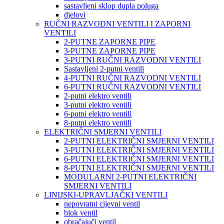
sastavljeni sklop dupla poluga
djelovi
RUČNI RAZVODNI VENTILI I ZAPORNI
VENTILI
2-PUTNE ZAPORNE PIPE
3-PUTNE ZAPORNE PIPE
3-PUTNI RUČNI RAZVODNI VENTILI
Sastavljeni 2-putni ventili
4-PUTNI RUČNI RAZVODNI VENTILI
6-PUTNI RUČNI RAZVODNI VENTILI
2-putni elektro ventili
3-putni elektro ventili
6-putni elektro ventili
8-putni elektro ventili
ELEKTRIČNI SMJERNI VENTILI
2-PUTNI ELEKTRIČNI SMJERNI VENTILI
3-PUTNI ELEKTRIČNI SMJERNI VENTILI
6-PUTNI ELEKTRIČNI SMJERNI VENTILI
8-PUTNI ELEKTRIČNI SMJERNI VENTILI
MODULARNI 2-PUTNI ELEKTRIČNI
SMJERNI VENTILI
LINIJSKI-UPRAVLJAČKI VENTILI
nepovratni cijevni ventil
blok ventil
obračajuči ventil