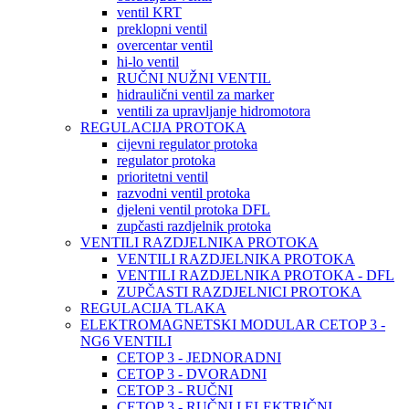
ventil KRT
preklopni ventil
overcentar ventil
hi-lo ventil
RUČNI NUŽNI VENTIL
hidraulični ventil za marker
ventili za upravljanje hidromotora
REGULACIJA PROTOKA
cijevni regulator protoka
regulator protoka
prioritetni ventil
razvodni ventil protoka
djeleni ventil protoka DFL
zupčasti razdjelnik protoka
VENTILI RAZDJELNIKA PROTOKA
VENTILI RAZDJELNIKA PROTOKA
VENTILI RAZDJELNIKA PROTOKA - DFL
ZUPČASTI RAZDJELNICI PROTOKA
REGULACIJA TLAKA
ELEKTROMAGNETSKI MODULAR CETOP 3 -
NG6 VENTILI
CETOP 3 - JEDNORADNI
CETOP 3 - DVORADNI
CETOP 3 - RUČNI
CETOP 3 - RUČNI I ELEKTRIČNI