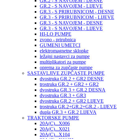
GR.2 - S NAVOJEM - DESNE
GR.2 - S NAVOJEM - LIJEVE
GR.3 - S PRIRUBNICOM - DESNE
GR.3 - S PRIRUBNICOM - LIJEVE
GR.3 - S NAVOJEM - DESNE
GR.3 - S NAVOJEM - LIJEVE
HI-LO PUMPE
zvono - prirubnica
GUMENI UMETCI
elektromagnetne sklopke
ležajni nastavci za pumpe
multiplikatori za pumpe
oprema za zupčaste pumpe
SASTAVLJIVE ZUPČASTE PUMPE
dvostruka GR.2 + GR2 DESNE
trostruka GR.2 + GR2 + GR2
dvostruka GR.3 + GR.2 DESNA
dvostruka GR.3 + GR3
dvostruka GR.2 + GR2 LIJEVE
trostruka GR.2+GR.2+GR.2 - LIJEVE
dupla GR.3 + GR.2 LIJEVA
TRAKTORSKE PUMPE
20A(C)...X006
20A(C)...X021
20A(C)...X104