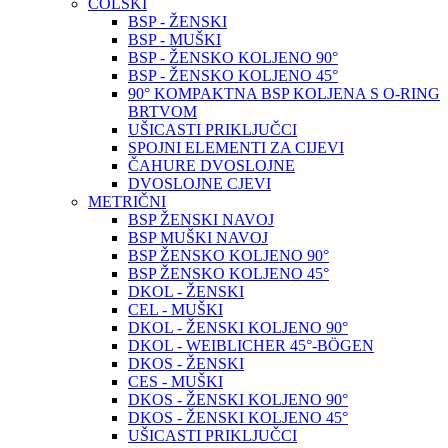
COLSKI
BSP - ŽENSKI
BSP - MUŠKI
BSP - ŽENSKO KOLJENO 90°
BSP - ŽENSKO KOLJENO 45°
90° KOMPAKTNA BSP KOLJENA S O-RING
BRTVOM
UŠICASTI PRIKLJUČCI
SPOJNI ELEMENTI ZA CIJEVI
ČAHURE DVOSLOJNE
DVOSLOJNE CJEVI
METRIČNI
BSP ŽENSKI NAVOJ
BSP MUŠKI NAVOJ
BSP ŽENSKO KOLJENO 90°
BSP ŽENSKO KOLJENO 45°
DKOL - ŽENSKI
CEL - MUŠKI
DKOL - ŽENSKI KOLJENO 90°
DKOL - WEIBLICHER 45°-BÖGEN
DKOS - ŽENSKI
CES - MUŠKI
DKOS - ŽENSKI KOLJENO 90°
DKOS - ŽENSKI KOLJENO 45°
UŠICASTI PRIKLJUČCI