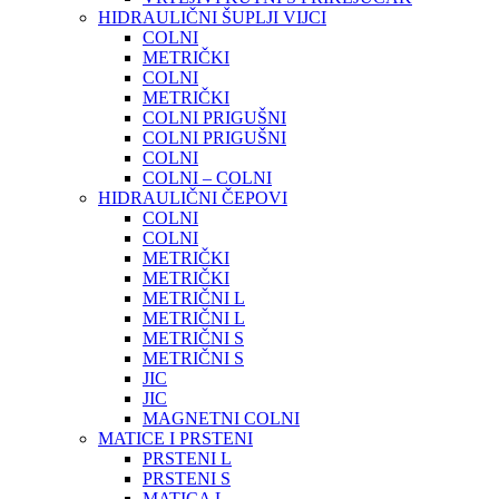
HIDRAULIČNI ŠUPLJI VIJCI
COLNI
METRIČKI
COLNI
METRIČKI
COLNI PRIGUŠNI
COLNI PRIGUŠNI
COLNI
COLNI – COLNI
HIDRAULIČNI ČEPOVI
COLNI
COLNI
METRIČKI
METRIČKI
METRIČNI L
METRIČNI L
METRIČNI S
METRIČNI S
JIC
JIC
MAGNETNI COLNI
MATICE I PRSTENI
PRSTENI L
PRSTENI S
MATICA L