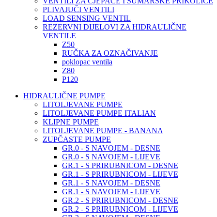
VENTILI ZA CJEPAČE I ŠUMARSKE PRIKOLICE
PLIVAJUČI VENTILI
LOAD SENSING VENTIL
REZERVNI DIJELOVI ZA HIDRAULIČNE
VENTILE
Z50
RUČKA ZA OZNAČIVANJE
poklopac ventila
Z80
P120
HIDRAULIČNE PUMPE
LITOLJEVANE PUMPE
LITOLJEVANE PUMPE ITALIAN
KLIPNE PUMPE
LITOLJEVANE PUMPE - BANANA
ZUPČASTE PUMPE
GR.0 - S NAVOJEM - DESNE
GR.0 - S NAVOJEM - LIJEVE
GR.1 - S PRIRUBNICOM - DESNE
GR.1 - S PRIRUBNICOM - LIJEVE
GR.1 - S NAVOJEM - DESNE
GR.1 - S NAVOJEM - LIJEVE
GR.2 - S PRIRUBNICOM - DESNE
GR.2 - S PRIRUBNICOM - LIJEVE