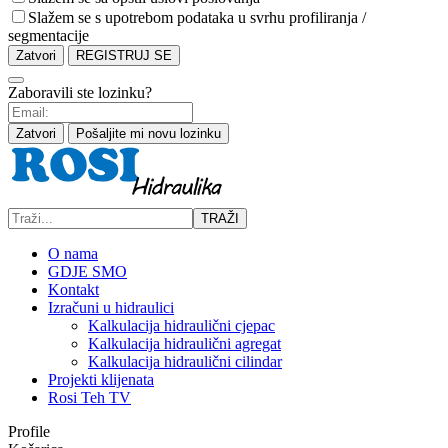
Slažem se s upotrebom podataka u svrhu profiliranja /
segmentacije
Zatvori
REGISTRUJ SE
Zaboravili ste lozinku?
Zatvori
Pošaljite mi novu lozinku
TRAŽI
O nama
GDJE SMO
Kontakt
Izračuni u hidraulici
Kalkulacija hidraulični cjepac
Kalkulacija hidraulični agregat
Kalkulacija hidraulični cilindar
Projekti klijenata
Rosi Teh TV
Profile