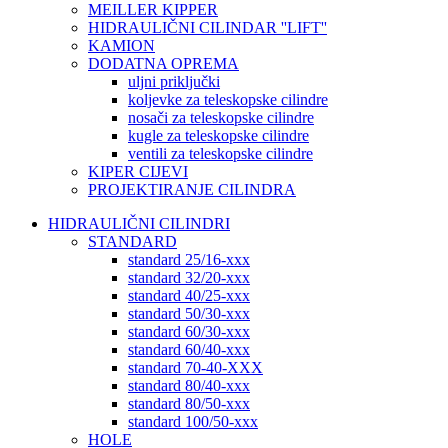
MEILLER KIPPER
HIDRAULIČNI CILINDAR ''LIFT''
KAMION
DODATNA OPREMA
uljni priključki
koljevke za teleskopske cilindre
nosači za teleskopske cilindre
kugle za teleskopske cilindre
ventili za teleskopske cilindre
KIPER CIJEVI
PROJEKTIRANJE CILINDRA
HIDRAULIČNI CILINDRI
STANDARD
standard 25/16-xxx
standard 32/20-xxx
standard 40/25-xxx
standard 50/30-xxx
standard 60/30-xxx
standard 60/40-xxx
standard 70-40-XXX
standard 80/40-xxx
standard 80/50-xxx
standard 100/50-xxx
HOLE