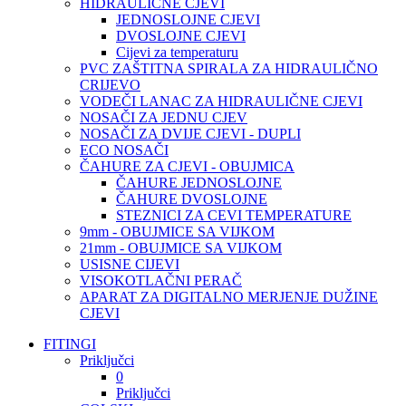
HIDRAULIČNE CJEVI
JEDNOSLOJNE CJEVI
DVOSLOJNE CJEVI
Cijevi za temperaturu
PVC ZAŠTITNA SPIRALA ZA HIDRAULIČNO
CRIJEVO
VODEČI LANAC ZA HIDRAULIČNE CJEVI
NOSAČI ZA JEDNU CJEV
NOSAČI ZA DVIJE CJEVI - DUPLI
ECO NOSAČI
ČAHURE ZA CJEVI - OBUJMICA
ČAHURE JEDNOSLOJNE
ČAHURE DVOSLOJNE
STEZNICI ZA CEVI TEMPERATURE
9mm - OBUJMICE SA VIJKOM
21mm - OBUJMICE SA VIJKOM
USISNE CIJEVI
VISOKOTLAČNI PERAČ
APARAT ZA DIGITALNO MERJENJE DUŽINE
CJEVI
FITINGI
Priključci
0
Priključci