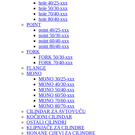
hole 40/25-xxx
hole 50/30-xxx
hole 70/40-xxx
hole 80/40-xxx
POINT
point 40/25-xxx
point 50/30-xxx
point 60/40-xxx
point 80/40-xxx
FORK
FORK 50/30-xxx
FORK 70/40-xxx
FLANGE
MONO
MONO 30/25-xxx
MONO 40/30-xxx
MONO 50/40-xxx
MONO 60/50-xxx
MONO 70/60-xxx
MONO 80/70-xxx
CILINDAR ZA AVTOVUČU
KOČIONI CILINDAR
OSTALI CILINDRI
KLIPNJAČE ZA CILINDRE
HONANE CIJEVI ZA CILINDRE