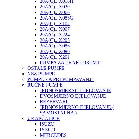
20A(C)...X016H
20A(C)...X030
20A(C)...X066
20A(C)...X085G
20A(C)...X102
20A(C)...X007
20A(C)...X224
20A(C)...X205
20A(C)...X086
20A(C)...X080
20A(C)...X201
PUMPA ZA TRAKTOR IMT
OSTALE PUMPE
NSZ PUMPE
PUMPE ZA PREPUMPAVANJE
RUČNE PUMPE
JEDNOSMJERNO DJELOVANJE
DVOSMJERNO DJELOVANJE
REZERVARI
JEDNOSMJERNO DJELOVANJE (
SAMOSTALNA )
UKAPČALICE
ISUZU
IVECO
MERCEDES