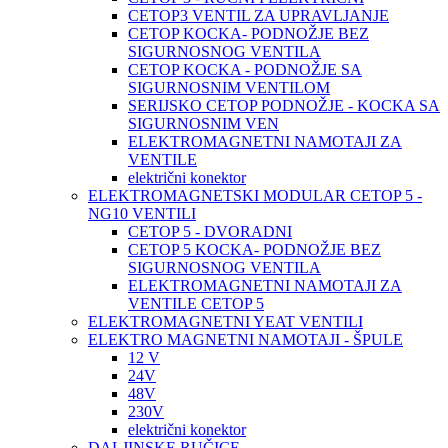
CETOP3 VENTIL ZA UPRAVLJANJE
CETOP KOCKA- PODNOŽJE BEZ
SIGURNOSNOG VENTILA
CETOP KOCKA - PODNOŽJE SA
SIGURNOSNIM VENTILOM
SERIJSKO CETOP PODNOŽJE - KOCKA SA
SIGURNOSNIM VEN
ELEKTROMAGNETNI NAMOTAJI ZA
VENTILE
električni konektor
ELEKTROMAGNETSKI MODULAR CETOP 5 -
NG10 VENTILI
CETOP 5 - DVORADNI
CETOP 5 KOCKA- PODNOŽJE BEZ
SIGURNOSNOG VENTILA
ELEKTROMAGNETNI NAMOTAJI ZA
VENTILE CETOP 5
ELEKTROMAGNETNI YEAT VENTILI
ELEKTRO MAGNETNI NAMOTAJI - ŠPULE
12 V
24V
48V
230V
električni konektor
DALJINSKE RUČICE