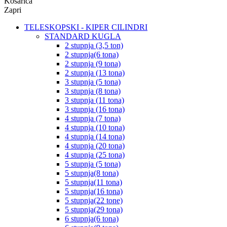
Košarica
Zapri
TELESKOPSKI - KIPER CILINDRI
STANDARD KUGLA
2 stupnja (3,5 ton)
2 stupnja(6 tona)
2 stupnja (9 tona)
2 stupnja (13 tona)
3 stupnja (5 tona)
3 stupnja (8 tona)
3 stupnja (11 tona)
3 stupnja (16 tona)
4 stupnja (7 tona)
4 stupnja (10 tona)
4 stupnja (14 tona)
4 stupnja (20 tona)
4 stupnja (25 tona)
5 stupnja (5 tona)
5 stupnja(8 tona)
5 stupnja(11 tona)
5 stupnja(16 tona)
5 stupnja(22 tone)
5 stupnja(29 tona)
6 stupnja(6 tona)