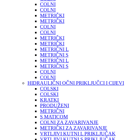
COLNI
COLNI
METRIČKI
METRIČKI
COLNI
COLNI
METRIČKI
METRIČKI
METRIČNI L
METRIČNI S
METRIČNI L
METRIČNI S
COLNI
COLNI
HIDRAULIČNI OČNI PRIKLJUČCI I CIJEVI
COLSKI
COLSKI
KRATKI
PRODUŽENI
METRIČNI
S MATICOM
COLNI ZA ZAVARIVANJE
METRIČKI ZA ZAVARIVANJE
VRTLJIVI KUTNI L PRIKLJUČAK
VRTLJIVI KUTNI S PRIKLJUČAK