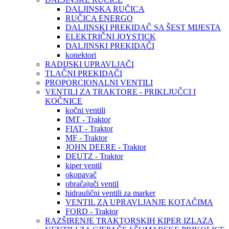
DALJINSKA RUČICA
RUČICA ENERGO
DALJINSKI PREKIDAČ SA ŠEST MIJESTA
ELEKTRIČNI JOYSTICK
DALJINSKI PREKIDAČI
konektori
RADIJSKI UPRAVLJAČI
TLAČNI PREKIDAČI
PROPORCIONALNI VENTILI
VENTILI ZA TRAKTORE - PRIKLJUČCI I
KOČNICE
kočni ventili
IMT - Traktor
FIAT - Traktor
MF - Traktor
JOHN DEERE - Traktor
DEUTZ - Traktor
kiper ventil
okopavač
obračajuči ventil
hidraulični ventili za marker
VENTIL ZA UPRAVLJANJE KOTAČIMA
FORD - Traktor
RAZŠIRENJE TRAKTORSKIH KIPER IZLAZA