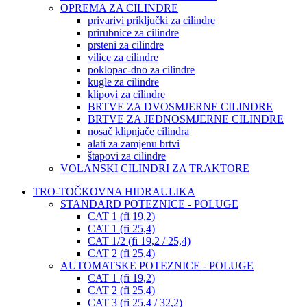
OPREMA ZA CILINDRE
privarivi priključki za cilindre
prirubnice za cilindre
prsteni za cilindre
vilice za cilindre
poklopac-dno za cilindre
kugle za cilindre
klipovi za cilindre
BRTVE ZA DVOSMJERNE CILINDRE
BRTVE ZA JEDNOSMJERNE CILINDRE
nosač klipnjače cilindra
alati za zamjenu brtvi
štapovi za cilindre
VOLANSKI CILINDRI ZA TRAKTORE
TRO-TOČKOVNA HIDRAULIKA
STANDARD POTEZNICE - POLUGE
CAT 1 (fi 19,2)
CAT 1 (fi 25,4)
CAT 1/2 (fi 19,2 / 25,4)
CAT 2 (fi 25,4)
AUTOMATSKE POTEZNICE - POLUGE
CAT 1 (fi 19,2)
CAT 2 (fi 25,4)
CAT 3 (fi 25,4 / 32,2)