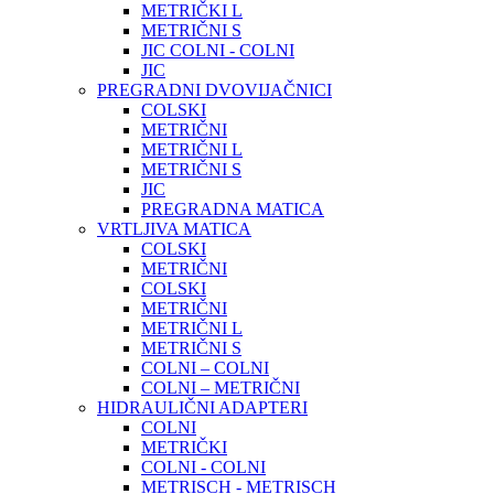
METRIČKI L
METRIČNI S
JIC COLNI - COLNI
JIC
PREGRADNI DVOVIJAČNICI
COLSKI
METRIČNI
METRIČNI L
METRIČNI S
JIC
PREGRADNA MATICA
VRTLJIVA MATICA
COLSKI
METRIČNI
COLSKI
METRIČNI
METRIČNI L
METRIČNI S
COLNI – COLNI
COLNI – METRIČNI
HIDRAULIČNI ADAPTERI
COLNI
METRIČKI
COLNI - COLNI
METRISCH - METRISCH