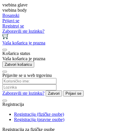
vsebina glave
vsebina body
Bosanski
Prijavi se
Registruj se
Zaboravili ste lozinku?
Vaša košarica je prazna
Košarica status
Vaša košarica je prazna
Zatvori košaricu
Prijavite se u web trgovinu
Zaboravili ste lozinku?
Zatvori
Prijavi se
Registracija
Registracija (fizičke osobe)
Registracija (pravne osobe)
Registracija za fizičke osobe