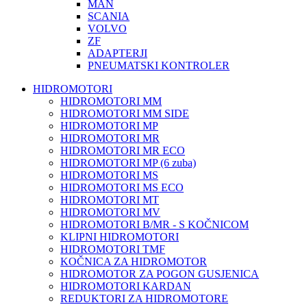
MAN
SCANIA
VOLVO
ZF
ADAPTERJI
PNEUMATSKI KONTROLER
HIDROMOTORI
HIDROMOTORI MM
HIDROMOTORI MM SIDE
HIDROMOTORI MP
HIDROMOTORI MR
HIDROMOTORI MR ECO
HIDROMOTORI MP (6 zuba)
HIDROMOTORI MS
HIDROMOTORI MS ECO
HIDROMOTORI MT
HIDROMOTORI MV
HIDROMOTORI B/MR - S KOČNICOM
KLIPNI HIDROMOTORI
HIDROMOTORI TMF
KOČNICA ZA HIDROMOTOR
HIDROMOTOR ZA POGON GUSJENICA
HIDROMOTORI KARDAN
REDUKTORI ZA HIDROMOTORE