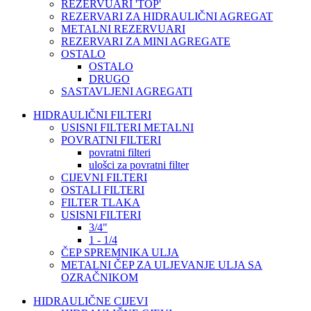
REZERVUARI 'TOP'
REZERVARI ZA HIDRAULIČNI AGREGAT
METALNI REZERVUARI
REZERVARI ZA MINI AGREGATE
OSTALO
OSTALO
DRUGO
SASTAVLJENI AGREGATI
HIDRAULIČNI FILTERI
USISNI FILTERI METALNI
POVRATNI FILTERI
povratni filteri
ulošci za povratni filter
CIJEVNI FILTERI
OSTALI FILTERI
FILTER TLAKA
USISNI FILTERI
3/4"
1 - 1/4
ČEP SPREMNIKA ULJA
METALNI ČEP ZA ULJEVANJE ULJA SA
OZRAČNIKOM
HIDRAULIČNE CIJEVI