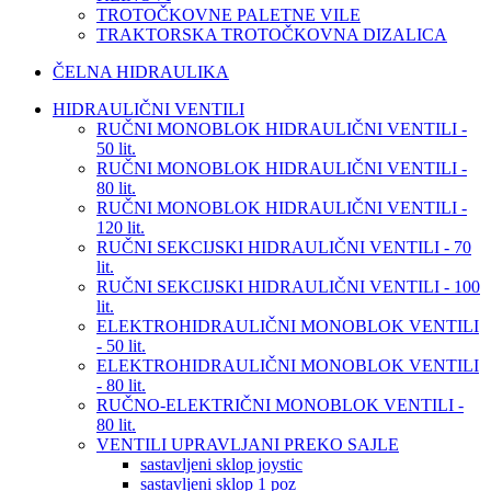
TROTOČKOVNE PALETNE VILE
TRAKTORSKA TROTOČKOVNA DIZALICA
ČELNA HIDRAULIKA
HIDRAULIČNI VENTILI
RUČNI MONOBLOK HIDRAULIČNI VENTILI -
50 lit.
RUČNI MONOBLOK HIDRAULIČNI VENTILI -
80 lit.
RUČNI MONOBLOK HIDRAULIČNI VENTILI -
120 lit.
RUČNI SEKCIJSKI HIDRAULIČNI VENTILI - 70
lit.
RUČNI SEKCIJSKI HIDRAULIČNI VENTILI - 100
lit.
ELEKTROHIDRAULIČNI MONOBLOK VENTILI
- 50 lit.
ELEKTROHIDRAULIČNI MONOBLOK VENTILI
- 80 lit.
RUČNO-ELEKTRIČNI MONOBLOK VENTILI -
80 lit.
VENTILI UPRAVLJANI PREKO SAJLE
sastavljeni sklop joystic
sastavljeni sklop 1 poz