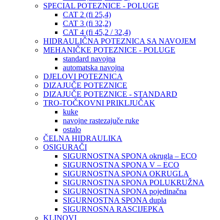
SPECIAL POTEZNICE - POLUGE
CAT 2 (fi 25,4)
CAT 3 (fi 32,2)
CAT 4 (fi 45,2 / 32,4)
HIDRAULIČNA POTEZNICA SA NAVOJEM
MEHANIČKE POTEZNICE - POLUGE
standard navojna
automatska navojna
DJELOVI POTEZNICA
DIZAJUČE POTEZNICE
DIZAJUČE POTEZNICE - STANDARD
TRO-TOČKOVNI PRIKLJUČAK
kuke
navojne rastezajuče ruke
ostalo
ČELNA HIDRAULIKA
OSIGURAČI
SIGURNOSTNA SPONA okrugla – ECO
SIGURNOSTNA SPONA V – ECO
SIGURNOSTNA SPONA OKRUGLA
SIGURNOSTNA SPONA POLUKRUŽNA
SIGURNOSTNA SPONA pojedinačna
SIGURNOSTNA SPONA dupla
SIGURNOSNA RASCIJEPKA
KLINOVI