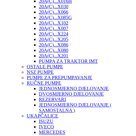
20A(C)...X016H
20A(C)...X030
20A(C)...X066
20A(C)...X085G
20A(C)...X102
20A(C)...X007
20A(C)...X224
20A(C)...X205
20A(C)...X086
20A(C)...X080
20A(C)...X201
PUMPA ZA TRAKTOR IMT
OSTALE PUMPE
NSZ PUMPE
PUMPE ZA PREPUMPAVANJE
RUČNE PUMPE
JEDNOSMJERNO DJELOVANJE
DVOSMJERNO DJELOVANJE
REZERVARI
JEDNOSMJERNO DJELOVANJE (
SAMOSTALNA )
UKAPČALICE
ISUZU
IVECO
MERCEDES