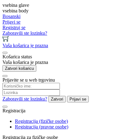
vsebina glave
vsebina body
Bosanski
Prijavi se
Registruj se
Zaboravili ste lozinku?
Vaša košarica je prazna
Košarica status
Vaša košarica je prazna
Zatvori košaricu
Prijavite se u web trgovinu
Zaboravili ste lozinku?
Zatvori
Prijavi se
Registracija
Registracija (fizičke osobe)
Registracija (pravne osobe)
Registracija za fizičke osobe