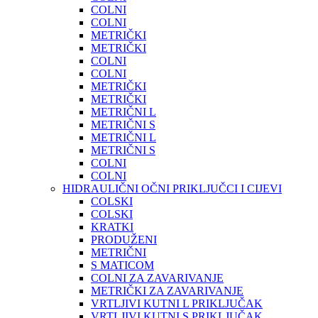
COLNI
COLNI
METRIČKI
METRIČKI
COLNI
COLNI
METRIČKI
METRIČKI
METRIČNI L
METRIČNI S
METRIČNI L
METRIČNI S
COLNI
COLNI
HIDRAULIČNI OČNI PRIKLJUČCI I CIJEVI
COLSKI
COLSKI
KRATKI
PRODUŽENI
METRIČNI
S MATICOM
COLNI ZA ZAVARIVANJE
METRIČKI ZA ZAVARIVANJE
VRTLJIVI KUTNI L PRIKLJUČAK
VRTLJIVI KUTNI S PRIKLJUČAK