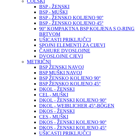
COLSKI
BSP - ŽENSKI
BSP - MUŠKI
BSP - ŽENSKO KOLJENO 90°
BSP - ŽENSKO KOLJENO 45°
90° KOMPAKTNA BSP KOLJENA S O-RING
BRTVOM
UŠICASTI PRIKLJUČCI
SPOJNI ELEMENTI ZA CIJEVI
ČAHURE DVOSLOJNE
DVOSLOJNE CJEVI
METRIČNI
BSP ŽENSKI NAVOJ
BSP MUŠKI NAVOJ
BSP ŽENSKO KOLJENO 90°
BSP ŽENSKO KOLJENO 45°
DKOL - ŽENSKI
CEL - MUŠKI
DKOL - ŽENSKI KOLJENO 90°
DKOL - WEIBLICHER 45°-BÖGEN
DKOS - ŽENSKI
CES - MUŠKI
DKOS - ŽENSKI KOLJENO 90°
DKOS - ŽENSKI KOLJENO 45°
UŠICASTI PRIKLJUČCI