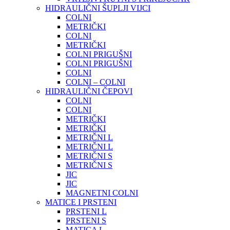
HIDRAULIČNI ŠUPLJI VIJCI
COLNI
METRIČKI
COLNI
METRIČKI
COLNI PRIGUŠNI
COLNI PRIGUŠNI
COLNI
COLNI – COLNI
HIDRAULIČNI ČEPOVI
COLNI
COLNI
METRIČKI
METRIČKI
METRIČNI L
METRIČNI L
METRIČNI S
METRIČNI S
JIC
JIC
MAGNETNI COLNI
MATICE I PRSTENI
PRSTENI L
PRSTENI S
MATICA L