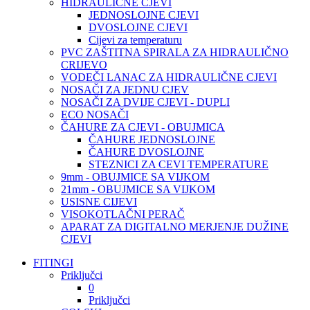
HIDRAULIČNE CJEVI
JEDNOSLOJNE CJEVI
DVOSLOJNE CJEVI
Cijevi za temperaturu
PVC ZAŠTITNA SPIRALA ZA HIDRAULIČNO
CRIJEVO
VODEČI LANAC ZA HIDRAULIČNE CJEVI
NOSAČI ZA JEDNU CJEV
NOSAČI ZA DVIJE CJEVI - DUPLI
ECO NOSAČI
ČAHURE ZA CJEVI - OBUJMICA
ČAHURE JEDNOSLOJNE
ČAHURE DVOSLOJNE
STEZNICI ZA CEVI TEMPERATURE
9mm - OBUJMICE SA VIJKOM
21mm - OBUJMICE SA VIJKOM
USISNE CIJEVI
VISOKOTLAČNI PERAČ
APARAT ZA DIGITALNO MERJENJE DUŽINE
CJEVI
FITINGI
Priključci
0
Priključci