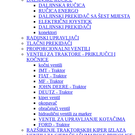
DALJINSKA RUČICA
RUČICA ENERGO
DALJINSKI PREKIDAČ SA ŠEST MIJESTA
ELEKTRIČNI JOYSTICK
DALJINSKI PREKIDAČI
konektori
RADIJSKI UPRAVLJAČI
TLAČNI PREKIDAČI
PROPORCIONALNI VENTILI
VENTILI ZA TRAKTORE - PRIKLJUČCI I
KOČNICE
kočni ventili
IMT - Traktor
FIAT - Traktor
MF - Traktor
JOHN DEERE - Traktor
DEUTZ - Traktor
kiper ventil
okopavač
obračajuči ventil
hidraulični ventili za marker
VENTIL ZA UPRAVLJANJE KOTAČIMA
FORD - Traktor
RAZŠIRENJE TRAKTORSKIH KIPER IZLAZA