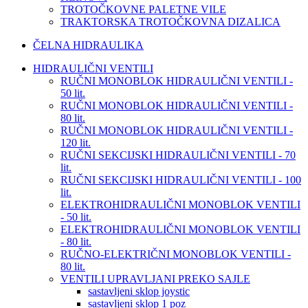
TROTOČKOVNE PALETNE VILE
TRAKTORSKA TROTOČKOVNA DIZALICA
ČELNA HIDRAULIKA
HIDRAULIČNI VENTILI
RUČNI MONOBLOK HIDRAULIČNI VENTILI -
50 lit.
RUČNI MONOBLOK HIDRAULIČNI VENTILI -
80 lit.
RUČNI MONOBLOK HIDRAULIČNI VENTILI -
120 lit.
RUČNI SEKCIJSKI HIDRAULIČNI VENTILI - 70
lit.
RUČNI SEKCIJSKI HIDRAULIČNI VENTILI - 100
lit.
ELEKTROHIDRAULIČNI MONOBLOK VENTILI
- 50 lit.
ELEKTROHIDRAULIČNI MONOBLOK VENTILI
- 80 lit.
RUČNO-ELEKTRIČNI MONOBLOK VENTILI -
80 lit.
VENTILI UPRAVLJANI PREKO SAJLE
sastavljeni sklop joystic
sastavljeni sklop 1 poz