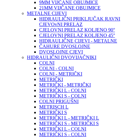
9MM VIJČANE OBUJMICE
21MM VIJČANE OBUJMICE
METALNE CIJEVI
HIDRAULIČNI PRIKLJUČAK RAVNI
CJEVOvNI PRELAZ
CJELOVNI PRELAZ KOLJENO 90°
CJELOVNI PRELAZ KOLJENO 45°
HIDRAULIČNE CIJEVI - METALNE
ČAHURE DVOSLOJNE
DVOSLOJNE CJEVI
HIDRAULIČNI DVOVIJAČNIKI
COLNI
COLNI - COLNI
COLNI - METRIČKI
METRIČKI
METRIČKI - METRIČKI
METRIČKI L - COLNI
METRIČKI S - COLNI
COLNI PRIGUŠNI
METRISCH L
METRIČKI S
METRIČKI L - METRIČKI L
METRIČKI S - METRIČKI S
METRIČKI L - COLNI
METRIČKI S - COLNI