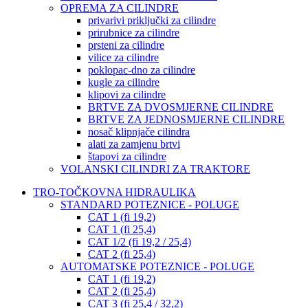
OPREMA ZA CILINDRE
privarivi priključki za cilindre
prirubnice za cilindre
prsteni za cilindre
vilice za cilindre
poklopac-dno za cilindre
kugle za cilindre
klipovi za cilindre
BRTVE ZA DVOSMJERNE CILINDRE
BRTVE ZA JEDNOSMJERNE CILINDRE
nosač klipnjače cilindra
alati za zamjenu brtvi
štapovi za cilindre
VOLANSKI CILINDRI ZA TRAKTORE
TRO-TOČKOVNA HIDRAULIKA
STANDARD POTEZNICE - POLUGE
CAT 1 (fi 19,2)
CAT 1 (fi 25,4)
CAT 1/2 (fi 19,2 / 25,4)
CAT 2 (fi 25,4)
AUTOMATSKE POTEZNICE - POLUGE
CAT 1 (fi 19,2)
CAT 2 (fi 25,4)
CAT 3 (fi 25,4 / 32,2)