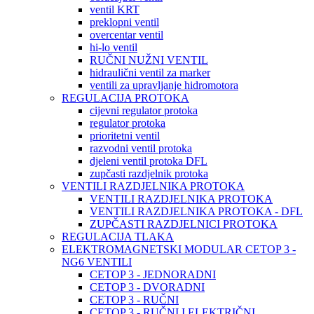
ventil KRT
preklopni ventil
overcentar ventil
hi-lo ventil
RUČNI NUŽNI VENTIL
hidraulični ventil za marker
ventili za upravljanje hidromotora
REGULACIJA PROTOKA
cijevni regulator protoka
regulator protoka
prioritetni ventil
razvodni ventil protoka
djeleni ventil protoka DFL
zupčasti razdjelnik protoka
VENTILI RAZDJELNIKA PROTOKA
VENTILI RAZDJELNIKA PROTOKA
VENTILI RAZDJELNIKA PROTOKA - DFL
ZUPČASTI RAZDJELNICI PROTOKA
REGULACIJA TLAKA
ELEKTROMAGNETSKI MODULAR CETOP 3 -
NG6 VENTILI
CETOP 3 - JEDNORADNI
CETOP 3 - DVORADNI
CETOP 3 - RUČNI
CETOP 3 - RUČNI I ELEKTRIČNI