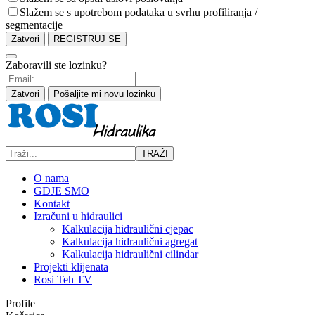
Slažem se s upotrebom podataka u svrhu profiliranja /
segmentacije
Zatvori
REGISTRUJ SE
Zaboravili ste lozinku?
Zatvori
Pošaljite mi novu lozinku
TRAŽI
O nama
GDJE SMO
Kontakt
Izračuni u hidraulici
Kalkulacija hidraulični cjepac
Kalkulacija hidraulični agregat
Kalkulacija hidraulični cilindar
Projekti klijenata
Rosi Teh TV
Profile