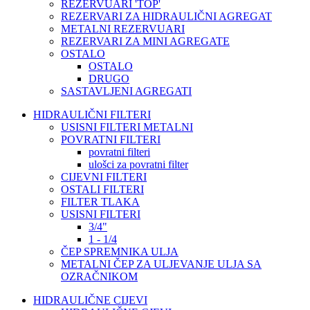
REZERVUARI 'TOP'
REZERVARI ZA HIDRAULIČNI AGREGAT
METALNI REZERVUARI
REZERVARI ZA MINI AGREGATE
OSTALO
OSTALO
DRUGO
SASTAVLJENI AGREGATI
HIDRAULIČNI FILTERI
USISNI FILTERI METALNI
POVRATNI FILTERI
povratni filteri
ulošci za povratni filter
CIJEVNI FILTERI
OSTALI FILTERI
FILTER TLAKA
USISNI FILTERI
3/4"
1 - 1/4
ČEP SPREMNIKA ULJA
METALNI ČEP ZA ULJEVANJE ULJA SA
OZRAČNIKOM
HIDRAULIČNE CIJEVI