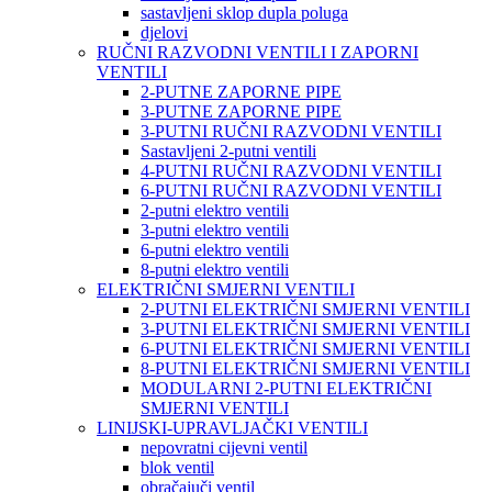
sastavljeni sklop dupla poluga
djelovi
RUČNI RAZVODNI VENTILI I ZAPORNI
VENTILI
2-PUTNE ZAPORNE PIPE
3-PUTNE ZAPORNE PIPE
3-PUTNI RUČNI RAZVODNI VENTILI
Sastavljeni 2-putni ventili
4-PUTNI RUČNI RAZVODNI VENTILI
6-PUTNI RUČNI RAZVODNI VENTILI
2-putni elektro ventili
3-putni elektro ventili
6-putni elektro ventili
8-putni elektro ventili
ELEKTRIČNI SMJERNI VENTILI
2-PUTNI ELEKTRIČNI SMJERNI VENTILI
3-PUTNI ELEKTRIČNI SMJERNI VENTILI
6-PUTNI ELEKTRIČNI SMJERNI VENTILI
8-PUTNI ELEKTRIČNI SMJERNI VENTILI
MODULARNI 2-PUTNI ELEKTRIČNI
SMJERNI VENTILI
LINIJSKI-UPRAVLJAČKI VENTILI
nepovratni cijevni ventil
blok ventil
obračajuči ventil