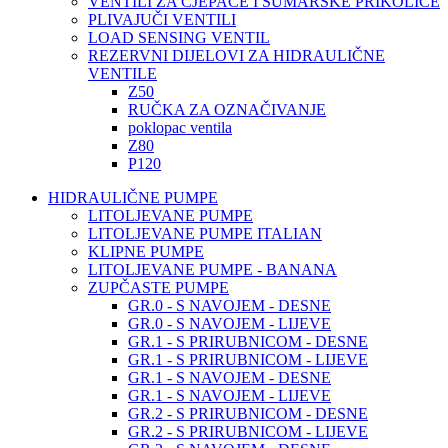
VENTILI ZA CJEPAČE I ŠUMARSKE PRIKOLICE
PLIVAJUČI VENTILI
LOAD SENSING VENTIL
REZERVNI DIJELOVI ZA HIDRAULIČNE
VENTILE
Z50
RUČKA ZA OZNAČIVANJE
poklopac ventila
Z80
P120
HIDRAULIČNE PUMPE
LITOLJEVANE PUMPE
LITOLJEVANE PUMPE ITALIAN
KLIPNE PUMPE
LITOLJEVANE PUMPE - BANANA
ZUPČASTE PUMPE
GR.0 - S NAVOJEM - DESNE
GR.0 - S NAVOJEM - LIJEVE
GR.1 - S PRIRUBNICOM - DESNE
GR.1 - S PRIRUBNICOM - LIJEVE
GR.1 - S NAVOJEM - DESNE
GR.1 - S NAVOJEM - LIJEVE
GR.2 - S PRIRUBNICOM - DESNE
GR.2 - S PRIRUBNICOM - LIJEVE