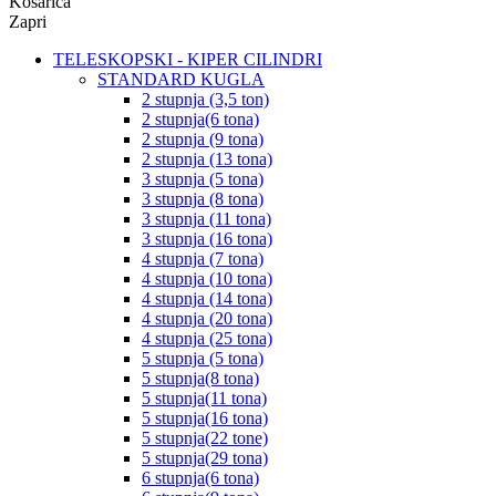
Košarica
Zapri
TELESKOPSKI - KIPER CILINDRI
STANDARD KUGLA
2 stupnja (3,5 ton)
2 stupnja(6 tona)
2 stupnja (9 tona)
2 stupnja (13 tona)
3 stupnja (5 tona)
3 stupnja (8 tona)
3 stupnja (11 tona)
3 stupnja (16 tona)
4 stupnja (7 tona)
4 stupnja (10 tona)
4 stupnja (14 tona)
4 stupnja (20 tona)
4 stupnja (25 tona)
5 stupnja (5 tona)
5 stupnja(8 tona)
5 stupnja(11 tona)
5 stupnja(16 tona)
5 stupnja(22 tone)
5 stupnja(29 tona)
6 stupnja(6 tona)