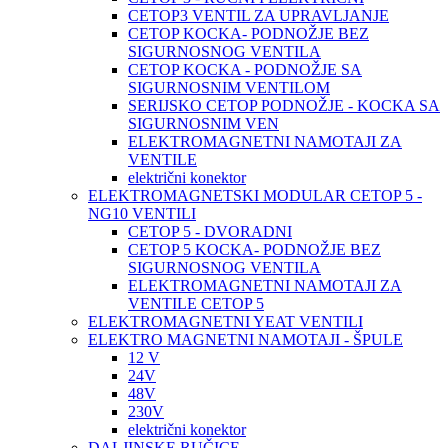
CETOP3 VENTIL ZA UPRAVLJANJE
CETOP KOCKA- PODNOŽJE BEZ
SIGURNOSNOG VENTILA
CETOP KOCKA - PODNOŽJE SA
SIGURNOSNIM VENTILOM
SERIJSKO CETOP PODNOŽJE - KOCKA SA
SIGURNOSNIM VEN
ELEKTROMAGNETNI NAMOTAJI ZA
VENTILE
električni konektor
ELEKTROMAGNETSKI MODULAR CETOP 5 -
NG10 VENTILI
CETOP 5 - DVORADNI
CETOP 5 KOCKA- PODNOŽJE BEZ
SIGURNOSNOG VENTILA
ELEKTROMAGNETNI NAMOTAJI ZA
VENTILE CETOP 5
ELEKTROMAGNETNI YEAT VENTILI
ELEKTRO MAGNETNI NAMOTAJI - ŠPULE
12 V
24V
48V
230V
električni konektor
DALJINSKE RUČICE