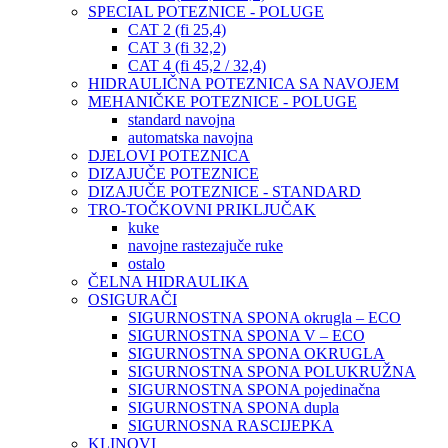
SPECIAL POTEZNICE - POLUGE
CAT 2 (fi 25,4)
CAT 3 (fi 32,2)
CAT 4 (fi 45,2 / 32,4)
HIDRAULIČNA POTEZNICA SA NAVOJEM
MEHANIČKE POTEZNICE - POLUGE
standard navojna
automatska navojna
DJELOVI POTEZNICA
DIZAJUČE POTEZNICE
DIZAJUČE POTEZNICE - STANDARD
TRO-TOČKOVNI PRIKLJUČAK
kuke
navojne rastezajuče ruke
ostalo
ČELNA HIDRAULIKA
OSIGURAČI
SIGURNOSTNA SPONA okrugla – ECO
SIGURNOSTNA SPONA V – ECO
SIGURNOSTNA SPONA OKRUGLA
SIGURNOSTNA SPONA POLUKRUŽNA
SIGURNOSTNA SPONA pojedinačna
SIGURNOSTNA SPONA dupla
SIGURNOSNA RASCIJEPKA
KLINOVI