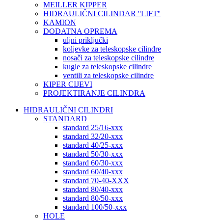
MEILLER KIPPER
HIDRAULIČNI CILINDAR ''LIFT''
KAMION
DODATNA OPREMA
uljni priključki
koljevke za teleskopske cilindre
nosači za teleskopske cilindre
kugle za teleskopske cilindre
ventili za teleskopske cilindre
KIPER CIJEVI
PROJEKTIRANJE CILINDRA
HIDRAULIČNI CILINDRI
STANDARD
standard 25/16-xxx
standard 32/20-xxx
standard 40/25-xxx
standard 50/30-xxx
standard 60/30-xxx
standard 60/40-xxx
standard 70-40-XXX
standard 80/40-xxx
standard 80/50-xxx
standard 100/50-xxx
HOLE