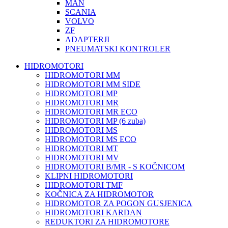
MAN
SCANIA
VOLVO
ZF
ADAPTERJI
PNEUMATSKI KONTROLER
HIDROMOTORI
HIDROMOTORI MM
HIDROMOTORI MM SIDE
HIDROMOTORI MP
HIDROMOTORI MR
HIDROMOTORI MR ECO
HIDROMOTORI MP (6 zuba)
HIDROMOTORI MS
HIDROMOTORI MS ECO
HIDROMOTORI MT
HIDROMOTORI MV
HIDROMOTORI B/MR - S KOČNICOM
KLIPNI HIDROMOTORI
HIDROMOTORI TMF
KOČNICA ZA HIDROMOTOR
HIDROMOTOR ZA POGON GUSJENICA
HIDROMOTORI KARDAN
REDUKTORI ZA HIDROMOTORE