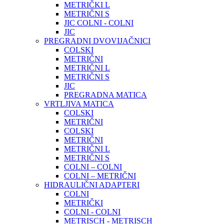
METRIČKI L
METRIČNI S
JIC COLNI - COLNI
JIC
PREGRADNI DVOVIJAČNICI
COLSKI
METRIČNI
METRIČNI L
METRIČNI S
JIC
PREGRADNA MATICA
VRTLJIVA MATICA
COLSKI
METRIČNI
COLSKI
METRIČNI
METRIČNI L
METRIČNI S
COLNI – COLNI
COLNI – METRIČNI
HIDRAULIČNI ADAPTERI
COLNI
METRIČKI
COLNI - COLNI
METRISCH - METRISCH