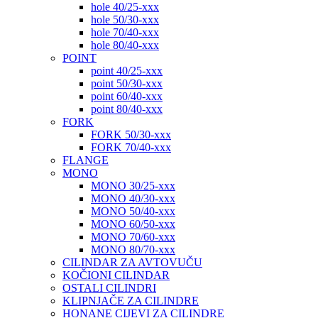
hole 40/25-xxx
hole 50/30-xxx
hole 70/40-xxx
hole 80/40-xxx
POINT
point 40/25-xxx
point 50/30-xxx
point 60/40-xxx
point 80/40-xxx
FORK
FORK 50/30-xxx
FORK 70/40-xxx
FLANGE
MONO
MONO 30/25-xxx
MONO 40/30-xxx
MONO 50/40-xxx
MONO 60/50-xxx
MONO 70/60-xxx
MONO 80/70-xxx
CILINDAR ZA AVTOVUČU
KOČIONI CILINDAR
OSTALI CILINDRI
KLIPNJAČE ZA CILINDRE
HONANE CIJEVI ZA CILINDRE