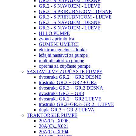
GR.2 - S NAVOJEM - DESNE
GR.2 - S NAVOJEM - LIJEVE
GR.3 - S PRIRUBNICOM - DESNE
GR.3 - S PRIRUBNICOM - LIJEVE
GR.3 - S NAVOJEM - DESNE
GR.3 - S NAVOJEM - LIJEVE
HI-LO PUMPE
zvono - prirubnica
GUMENI UMETCI
elektromagnetne sklopke
ležajni nastavci za pumpe
multiplikatori za pumpe
oprema za zupčaste pumpe
SASTAVLJIVE ZUPČASTE PUMPE
dvostruka GR.2 + GR2 DESNE
trostruka GR.2 + GR2 + GR2
dvostruka GR.3 + GR.2 DESNA
dvostruka GR.3 + GR3
dvostruka GR.2 + GR2 LIJEVE
trostruka GR.2+GR.2+GR.2 - LIJEVE
dupla GR.3 + GR.2 LIJEVA
TRAKTORSKE PUMPE
20A(C)...X006
20A(C)...X021
20A(C)...X104