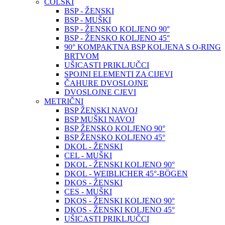
COLSKI
BSP - ŽENSKI
BSP - MUŠKI
BSP - ŽENSKO KOLJENO 90°
BSP - ŽENSKO KOLJENO 45°
90° KOMPAKTNA BSP KOLJENA S O-RING
BRTVOM
UŠICASTI PRIKLJUČCI
SPOJNI ELEMENTI ZA CIJEVI
ČAHURE DVOSLOJNE
DVOSLOJNE CJEVI
METRIČNI
BSP ŽENSKI NAVOJ
BSP MUŠKI NAVOJ
BSP ŽENSKO KOLJENO 90°
BSP ŽENSKO KOLJENO 45°
DKOL - ŽENSKI
CEL - MUŠKI
DKOL - ŽENSKI KOLJENO 90°
DKOL - WEIBLICHER 45°-BÖGEN
DKOS - ŽENSKI
CES - MUŠKI
DKOS - ŽENSKI KOLJENO 90°
DKOS - ŽENSKI KOLJENO 45°
UŠICASTI PRIKLJUČCI