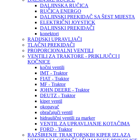
DALJINSKA RUČICA
RUČICA ENERGO
DALJINSKI PREKIDAČ SA ŠEST MIJESTA
ELEKTRIČNI JOYSTICK
DALJINSKI PREKIDAČI
konektori
RADIJSKI UPRAVLJAČI
TLAČNI PREKIDAČI
PROPORCIONALNI VENTILI
VENTILI ZA TRAKTORE - PRIKLJUČCI I
KOČNICE
kočni ventili
IMT - Traktor
FIAT - Traktor
MF - Traktor
JOHN DEERE - Traktor
DEUTZ - Traktor
kiper ventil
okopavač
obračajuči ventil
hidraulični ventili za marker
VENTIL ZA UPRAVLJANJE KOTAČIMA
FORD - Traktor
RAZŠIRENJE TRAKTORSKIH KIPER IZLAZA