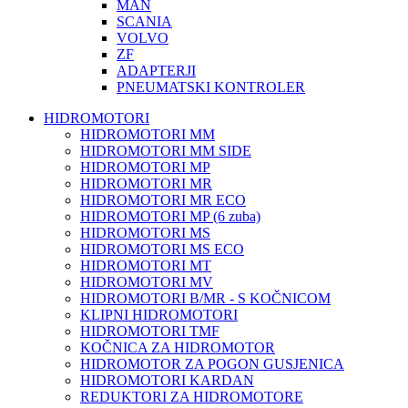
MAN
SCANIA
VOLVO
ZF
ADAPTERJI
PNEUMATSKI KONTROLER
HIDROMOTORI
HIDROMOTORI MM
HIDROMOTORI MM SIDE
HIDROMOTORI MP
HIDROMOTORI MR
HIDROMOTORI MR ECO
HIDROMOTORI MP (6 zuba)
HIDROMOTORI MS
HIDROMOTORI MS ECO
HIDROMOTORI MT
HIDROMOTORI MV
HIDROMOTORI B/MR - S KOČNICOM
KLIPNI HIDROMOTORI
HIDROMOTORI TMF
KOČNICA ZA HIDROMOTOR
HIDROMOTOR ZA POGON GUSJENICA
HIDROMOTORI KARDAN
REDUKTORI ZA HIDROMOTORE