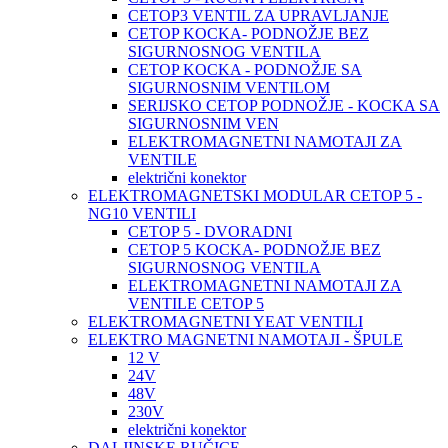
CETOP3 VENTIL ZA UPRAVLJANJE
CETOP KOCKA- PODNOŽJE BEZ
SIGURNOSNOG VENTILA
CETOP KOCKA - PODNOŽJE SA
SIGURNOSNIM VENTILOM
SERIJSKO CETOP PODNOŽJE - KOCKA SA
SIGURNOSNIM VEN
ELEKTROMAGNETNI NAMOTAJI ZA
VENTILE
električni konektor
ELEKTROMAGNETSKI MODULAR CETOP 5 -
NG10 VENTILI
CETOP 5 - DVORADNI
CETOP 5 KOCKA- PODNOŽJE BEZ
SIGURNOSNOG VENTILA
ELEKTROMAGNETNI NAMOTAJI ZA
VENTILE CETOP 5
ELEKTROMAGNETNI YEAT VENTILI
ELEKTRO MAGNETNI NAMOTAJI - ŠPULE
12 V
24V
48V
230V
električni konektor
DALJINSKE RUČICE