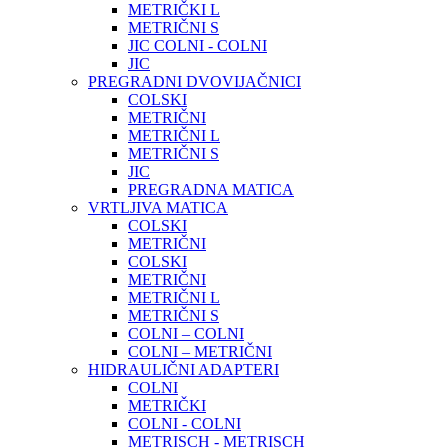
METRIČKI L
METRIČNI S
JIC COLNI - COLNI
JIC
PREGRADNI DVOVIJAČNICI
COLSKI
METRIČNI
METRIČNI L
METRIČNI S
JIC
PREGRADNA MATICA
VRTLJIVA MATICA
COLSKI
METRIČNI
COLSKI
METRIČNI
METRIČNI L
METRIČNI S
COLNI – COLNI
COLNI – METRIČNI
HIDRAULIČNI ADAPTERI
COLNI
METRIČKI
COLNI - COLNI
METRISCH - METRISCH