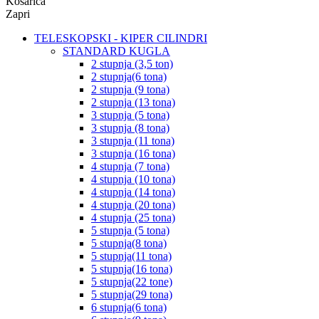
Košarica
Zapri
TELESKOPSKI - KIPER CILINDRI
STANDARD KUGLA
2 stupnja (3,5 ton)
2 stupnja(6 tona)
2 stupnja (9 tona)
2 stupnja (13 tona)
3 stupnja (5 tona)
3 stupnja (8 tona)
3 stupnja (11 tona)
3 stupnja (16 tona)
4 stupnja (7 tona)
4 stupnja (10 tona)
4 stupnja (14 tona)
4 stupnja (20 tona)
4 stupnja (25 tona)
5 stupnja (5 tona)
5 stupnja(8 tona)
5 stupnja(11 tona)
5 stupnja(16 tona)
5 stupnja(22 tone)
5 stupnja(29 tona)
6 stupnja(6 tona)