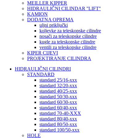
MEILLER KIPPER
HIDRAULIČNI CILINDAR ''LIFT''
KAMION
DODATNA OPREMA
uljni priključki
koljevke za teleskopske cilindre
nosači za teleskopske cilindre
kugle za teleskopske cilindre
ventili za teleskopske cilindre
KIPER CIJEVI
PROJEKTIRANJE CILINDRA
HIDRAULIČNI CILINDRI
STANDARD
standard 25/16-xxx
standard 32/20-xxx
standard 40/25-xxx
standard 50/30-xxx
standard 60/30-xxx
standard 60/40-xxx
standard 70-40-XXX
standard 80/40-xxx
standard 80/50-xxx
standard 100/50-xxx
HOLE