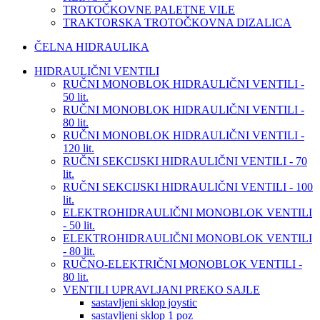
TROTOČKOVNE PALETNE VILE
TRAKTORSKA TROTOČKOVNA DIZALICA
ČELNA HIDRAULIKA
HIDRAULIČNI VENTILI
RUČNI MONOBLOK HIDRAULIČNI VENTILI -
50 lit.
RUČNI MONOBLOK HIDRAULIČNI VENTILI -
80 lit.
RUČNI MONOBLOK HIDRAULIČNI VENTILI -
120 lit.
RUČNI SEKCIJSKI HIDRAULIČNI VENTILI - 70
lit.
RUČNI SEKCIJSKI HIDRAULIČNI VENTILI - 100
lit.
ELEKTROHIDRAULIČNI MONOBLOK VENTILI
- 50 lit.
ELEKTROHIDRAULIČNI MONOBLOK VENTILI
- 80 lit.
RUČNO-ELEKTRIČNI MONOBLOK VENTILI -
80 lit.
VENTILI UPRAVLJANI PREKO SAJLE
sastavljeni sklop joystic
sastavljeni sklop 1 poz