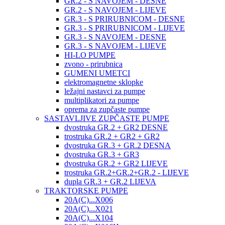
GR.2 - S NAVOJEM - DESNE
GR.2 - S NAVOJEM - LIJEVE
GR.3 - S PRIRUBNICOM - DESNE
GR.3 - S PRIRUBNICOM - LIJEVE
GR.3 - S NAVOJEM - DESNE
GR.3 - S NAVOJEM - LIJEVE
HI-LO PUMPE
zvono - prirubnica
GUMENI UMETCI
elektromagnetne sklopke
ležajni nastavci za pumpe
multiplikatori za pumpe
oprema za zupčaste pumpe
SASTAVLJIVE ZUPČASTE PUMPE
dvostruka GR.2 + GR2 DESNE
trostruka GR.2 + GR2 + GR2
dvostruka GR.3 + GR.2 DESNA
dvostruka GR.3 + GR3
dvostruka GR.2 + GR2 LIJEVE
trostruka GR.2+GR.2+GR.2 - LIJEVE
dupla GR.3 + GR.2 LIJEVA
TRAKTORSKE PUMPE
20A(C)...X006
20A(C)...X021
20A(C)...X104