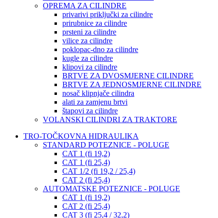
OPREMA ZA CILINDRE
privarivi priključki za cilindre
prirubnice za cilindre
prsteni za cilindre
vilice za cilindre
poklopac-dno za cilindre
kugle za cilindre
klipovi za cilindre
BRTVE ZA DVOSMJERNE CILINDRE
BRTVE ZA JEDNOSMJERNE CILINDRE
nosač klipnjače cilindra
alati za zamjenu brtvi
štapovi za cilindre
VOLANSKI CILINDRI ZA TRAKTORE
TRO-TOČKOVNA HIDRAULIKA
STANDARD POTEZNICE - POLUGE
CAT 1 (fi 19,2)
CAT 1 (fi 25,4)
CAT 1/2 (fi 19,2 / 25,4)
CAT 2 (fi 25,4)
AUTOMATSKE POTEZNICE - POLUGE
CAT 1 (fi 19,2)
CAT 2 (fi 25,4)
CAT 3 (fi 25,4 / 32,2)