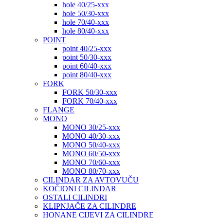
hole 40/25-xxx
hole 50/30-xxx
hole 70/40-xxx
hole 80/40-xxx
POINT
point 40/25-xxx
point 50/30-xxx
point 60/40-xxx
point 80/40-xxx
FORK
FORK 50/30-xxx
FORK 70/40-xxx
FLANGE
MONO
MONO 30/25-xxx
MONO 40/30-xxx
MONO 50/40-xxx
MONO 60/50-xxx
MONO 70/60-xxx
MONO 80/70-xxx
CILINDAR ZA AVTOVUČU
KOČIONI CILINDAR
OSTALI CILINDRI
KLIPNJAČE ZA CILINDRE
HONANE CIJEVI ZA CILINDRE