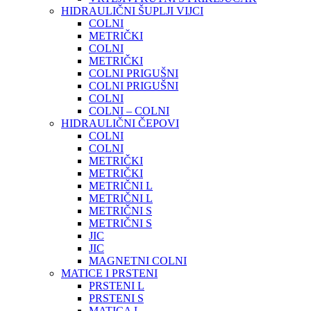
HIDRAULIČNI ŠUPLJI VIJCI
COLNI
METRIČKI
COLNI
METRIČKI
COLNI PRIGUŠNI
COLNI PRIGUŠNI
COLNI
COLNI – COLNI
HIDRAULIČNI ČEPOVI
COLNI
COLNI
METRIČKI
METRIČKI
METRIČNI L
METRIČNI L
METRIČNI S
METRIČNI S
JIC
JIC
MAGNETNI COLNI
MATICE I PRSTENI
PRSTENI L
PRSTENI S
MATICA L