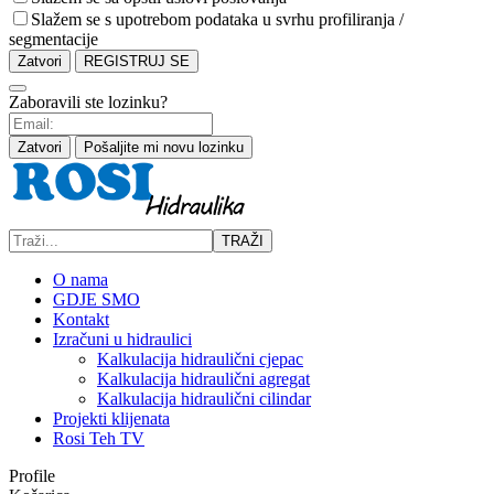
Slažem se s upotrebom podataka u svrhu profiliranja /
segmentacije
Zatvori
REGISTRUJ SE
Zaboravili ste lozinku?
Zatvori
Pošaljite mi novu lozinku
TRAŽI
O nama
GDJE SMO
Kontakt
Izračuni u hidraulici
Kalkulacija hidraulični cjepac
Kalkulacija hidraulični agregat
Kalkulacija hidraulični cilindar
Projekti klijenata
Rosi Teh TV
Profile