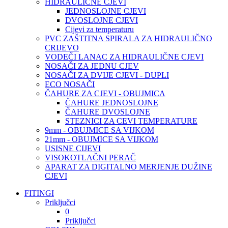
HIDRAULIČNE CJEVI
JEDNOSLOJNE CJEVI
DVOSLOJNE CJEVI
Cijevi za temperaturu
PVC ZAŠTITNA SPIRALA ZA HIDRAULIČNO
CRIJEVO
VODEČI LANAC ZA HIDRAULIČNE CJEVI
NOSAČI ZA JEDNU CJEV
NOSAČI ZA DVIJE CJEVI - DUPLI
ECO NOSAČI
ČAHURE ZA CJEVI - OBUJMICA
ČAHURE JEDNOSLOJNE
ČAHURE DVOSLOJNE
STEZNICI ZA CEVI TEMPERATURE
9mm - OBUJMICE SA VIJKOM
21mm - OBUJMICE SA VIJKOM
USISNE CIJEVI
VISOKOTLAČNI PERAČ
APARAT ZA DIGITALNO MERJENJE DUŽINE
CJEVI
FITINGI
Priključci
0
Priključci