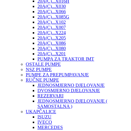
20A(C)...X016H
20A(C)...X030
20A(C)...X066
20A(C)...X085G
20A(C)...X102
20A(C)...X007
20A(C)...X224
20A(C)...X205
20A(C)...X086
20A(C)...X080
20A(C)...X201
PUMPA ZA TRAKTOR IMT
OSTALE PUMPE
NSZ PUMPE
PUMPE ZA PREPUMPAVANJE
RUČNE PUMPE
JEDNOSMJERNO DJELOVANJE
DVOSMJERNO DJELOVANJE
REZERVARI
JEDNOSMJERNO DJELOVANJE (
SAMOSTALNA )
UKAPČALICE
ISUZU
IVECO
MERCEDES