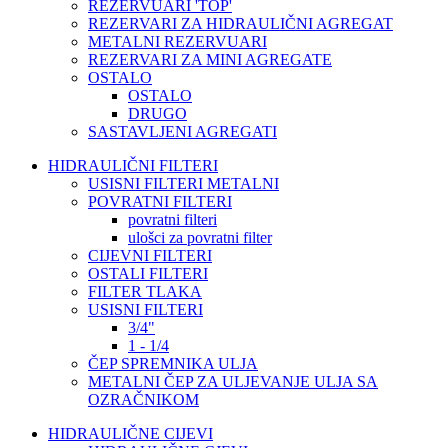
REZERVUARI 'TOP'
REZERVARI ZA HIDRAULIČNI AGREGAT
METALNI REZERVUARI
REZERVARI ZA MINI AGREGATE
OSTALO
OSTALO
DRUGO
SASTAVLJENI AGREGATI
HIDRAULIČNI FILTERI
USISNI FILTERI METALNI
POVRATNI FILTERI
povratni filteri
ulošci za povratni filter
CIJEVNI FILTERI
OSTALI FILTERI
FILTER TLAKA
USISNI FILTERI
3/4"
1 - 1/4
ČEP SPREMNIKA ULJA
METALNI ČEP ZA ULJEVANJE ULJA SA
OZRAČNIKOM
HIDRAULIČNE CIJEVI