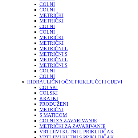
COLNI
COLNI
METRIČKI
METRIČKI
COLNI
COLNI
METRIČKI
METRIČKI
METRIČNI L
METRIČNI S
METRIČNI L
METRIČNI S
COLNI
COLNI
HIDRAULIČNI OČNI PRIKLJUČCI I CIJEVI
COLSKI
COLSKI
KRATKI
PRODUŽENI
METRIČNI
S MATICOM
COLNI ZA ZAVARIVANJE
METRIČKI ZA ZAVARIVANJE
VRTLJIVI KUTNI L PRIKLJUČAK
VRTLJIVI KUTNI S PRIKLJUČAK