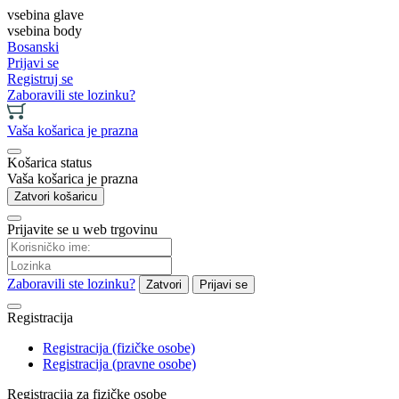
vsebina glave
vsebina body
Bosanski
Prijavi se
Registruj se
Zaboravili ste lozinku?
Vaša košarica je prazna
Košarica status
Vaša košarica je prazna
Zatvori košaricu
Prijavite se u web trgovinu
Zaboravili ste lozinku?
Zatvori
Prijavi se
Registracija
Registracija (fizičke osobe)
Registracija (pravne osobe)
Registracija za fizičke osobe