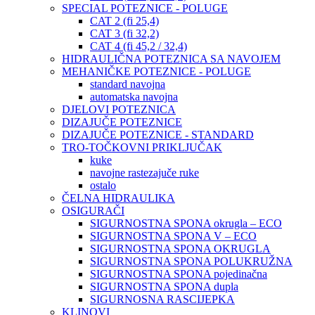
SPECIAL POTEZNICE - POLUGE
CAT 2 (fi 25,4)
CAT 3 (fi 32,2)
CAT 4 (fi 45,2 / 32,4)
HIDRAULIČNA POTEZNICA SA NAVOJEM
MEHANIČKE POTEZNICE - POLUGE
standard navojna
automatska navojna
DJELOVI POTEZNICA
DIZAJUČE POTEZNICE
DIZAJUČE POTEZNICE - STANDARD
TRO-TOČKOVNI PRIKLJUČAK
kuke
navojne rastezajuče ruke
ostalo
ČELNA HIDRAULIKA
OSIGURAČI
SIGURNOSTNA SPONA okrugla – ECO
SIGURNOSTNA SPONA V – ECO
SIGURNOSTNA SPONA OKRUGLA
SIGURNOSTNA SPONA POLUKRUŽNA
SIGURNOSTNA SPONA pojedinačna
SIGURNOSTNA SPONA dupla
SIGURNOSNA RASCIJEPKA
KLINOVI