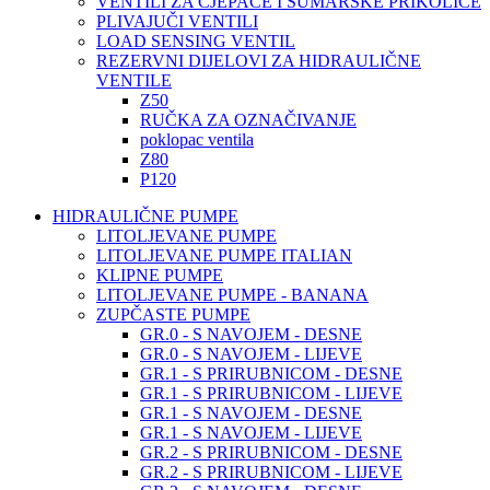
VENTILI ZA CJEPAČE I ŠUMARSKE PRIKOLICE
PLIVAJUČI VENTILI
LOAD SENSING VENTIL
REZERVNI DIJELOVI ZA HIDRAULIČNE
VENTILE
Z50
RUČKA ZA OZNAČIVANJE
poklopac ventila
Z80
P120
HIDRAULIČNE PUMPE
LITOLJEVANE PUMPE
LITOLJEVANE PUMPE ITALIAN
KLIPNE PUMPE
LITOLJEVANE PUMPE - BANANA
ZUPČASTE PUMPE
GR.0 - S NAVOJEM - DESNE
GR.0 - S NAVOJEM - LIJEVE
GR.1 - S PRIRUBNICOM - DESNE
GR.1 - S PRIRUBNICOM - LIJEVE
GR.1 - S NAVOJEM - DESNE
GR.1 - S NAVOJEM - LIJEVE
GR.2 - S PRIRUBNICOM - DESNE
GR.2 - S PRIRUBNICOM - LIJEVE