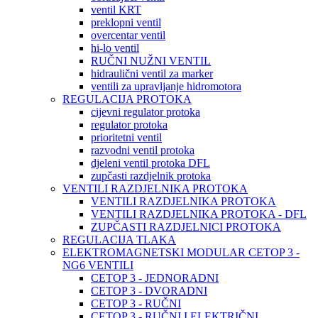
ventil KRT
preklopni ventil
overcentar ventil
hi-lo ventil
RUČNI NUŽNI VENTIL
hidraulični ventil za marker
ventili za upravljanje hidromotora
REGULACIJA PROTOKA
cijevni regulator protoka
regulator protoka
prioritetni ventil
razvodni ventil protoka
djeleni ventil protoka DFL
zupčasti razdjelnik protoka
VENTILI RAZDJELNIKA PROTOKA
VENTILI RAZDJELNIKA PROTOKA
VENTILI RAZDJELNIKA PROTOKA - DFL
ZUPČASTI RAZDJELNICI PROTOKA
REGULACIJA TLAKA
ELEKTROMAGNETSKI MODULAR CETOP 3 -
NG6 VENTILI
CETOP 3 - JEDNORADNI
CETOP 3 - DVORADNI
CETOP 3 - RUČNI
CETOP 3 - RUČNI I ELEKTRIČNI