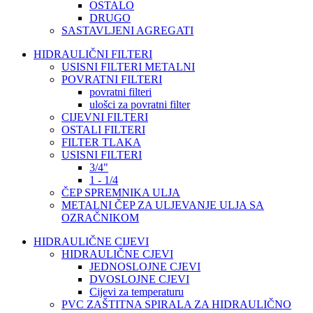
OSTALO
DRUGO
SASTAVLJENI AGREGATI
HIDRAULIČNI FILTERI
USISNI FILTERI METALNI
POVRATNI FILTERI
povratni filteri
ulošci za povratni filter
CIJEVNI FILTERI
OSTALI FILTERI
FILTER TLAKA
USISNI FILTERI
3/4"
1 - 1/4
ČEP SPREMNIKA ULJA
METALNI ČEP ZA ULJEVANJE ULJA SA
OZRAČNIKOM
HIDRAULIČNE CIJEVI
HIDRAULIČNE CJEVI
JEDNOSLOJNE CJEVI
DVOSLOJNE CJEVI
Cijevi za temperaturu
PVC ZAŠTITNA SPIRALA ZA HIDRAULIČNO