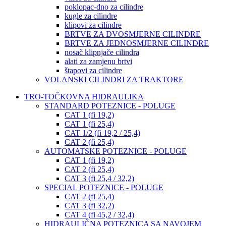
poklopac-dno za cilindre
kugle za cilindre
klipovi za cilindre
BRTVE ZA DVOSMJERNE CILINDRE
BRTVE ZA JEDNOSMJERNE CILINDRE
nosač klipnjače cilindra
alati za zamjenu brtvi
štapovi za cilindre
VOLANSKI CILINDRI ZA TRAKTORE
TRO-TOČKOVNA HIDRAULIKA
STANDARD POTEZNICE - POLUGE
CAT 1 (fi 19,2)
CAT 1 (fi 25,4)
CAT 1/2 (fi 19,2 / 25,4)
CAT 2 (fi 25,4)
AUTOMATSKE POTEZNICE - POLUGE
CAT 1 (fi 19,2)
CAT 2 (fi 25,4)
CAT 3 (fi 25,4 / 32,2)
SPECIAL POTEZNICE - POLUGE
CAT 2 (fi 25,4)
CAT 3 (fi 32,2)
CAT 4 (fi 45,2 / 32,4)
HIDRAULIČNA POTEZNICA SA NAVOJEM