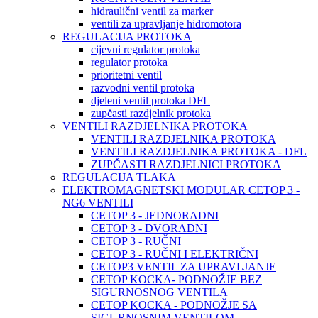
hidraulični ventil za marker
ventili za upravljanje hidromotora
REGULACIJA PROTOKA
cijevni regulator protoka
regulator protoka
prioritetni ventil
razvodni ventil protoka
djeleni ventil protoka DFL
zupčasti razdjelnik protoka
VENTILI RAZDJELNIKA PROTOKA
VENTILI RAZDJELNIKA PROTOKA
VENTILI RAZDJELNIKA PROTOKA - DFL
ZUPČASTI RAZDJELNICI PROTOKA
REGULACIJA TLAKA
ELEKTROMAGNETSKI MODULAR CETOP 3 -
NG6 VENTILI
CETOP 3 - JEDNORADNI
CETOP 3 - DVORADNI
CETOP 3 - RUČNI
CETOP 3 - RUČNI I ELEKTRIČNI
CETOP3 VENTIL ZA UPRAVLJANJE
CETOP KOCKA- PODNOŽJE BEZ
SIGURNOSNOG VENTILA
CETOP KOCKA - PODNOŽJE SA
SIGURNOSNIM VENTILOM