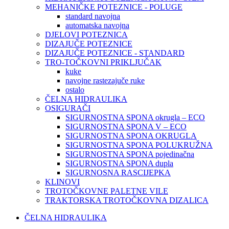
MEHANIČKE POTEZNICE - POLUGE
standard navojna
automatska navojna
DJELOVI POTEZNICA
DIZAJUČE POTEZNICE
DIZAJUČE POTEZNICE - STANDARD
TRO-TOČKOVNI PRIKLJUČAK
kuke
navojne rastezajuče ruke
ostalo
ČELNA HIDRAULIKA
OSIGURAČI
SIGURNOSTNA SPONA okrugla – ECO
SIGURNOSTNA SPONA V – ECO
SIGURNOSTNA SPONA OKRUGLA
SIGURNOSTNA SPONA POLUKRUŽNA
SIGURNOSTNA SPONA pojedinačna
SIGURNOSTNA SPONA dupla
SIGURNOSNA RASCIJEPKA
KLINOVI
TROTOČKOVNE PALETNE VILE
TRAKTORSKA TROTOČKOVNA DIZALICA
ČELNA HIDRAULIKA