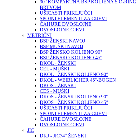
90° KOMPAKTNA BSP KOLJENA S O-RING
BRTVOM
UŠICASTI PRIKLJUČCI
SPOJNI ELEMENTI ZA CIJEVI
ČAHURE DVOSLOJNE
DVOSLOJNE CJEVI
METRIČNI
BSP ŽENSKI NAVOJ
BSP MUŠKI NAVOJ
BSP ŽENSKO KOLJENO 90°
BSP ŽENSKO KOLJENO 45°
DKOL - ŽENSKI
CEL - MUŠKI
DKOL - ŽENSKI KOLJENO 90°
DKOL - WEIBLICHER 45°-BÖGEN
DKOS - ŽENSKI
CES - MUŠKI
DKOS - ŽENSKI KOLJENO 90°
DKOS - ŽENSKI KOLJENO 45°
UŠICASTI PRIKLJUČCI
SPOJNI ELEMENTI ZA CIJEVI
ČAHURE DVOSLOJNE
DVOSLOJNE CJEVI
JIC
DKJ - JIC74° ŽENSKI