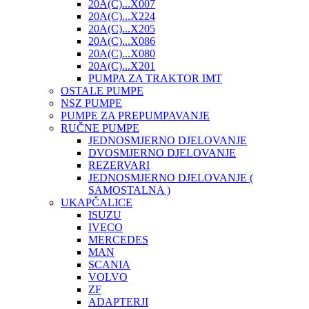
20A(C)...X007
20A(C)...X224
20A(C)...X205
20A(C)...X086
20A(C)...X080
20A(C)...X201
PUMPA ZA TRAKTOR IMT
OSTALE PUMPE
NSZ PUMPE
PUMPE ZA PREPUMPAVANJE
RUČNE PUMPE
JEDNOSMJERNO DJELOVANJE
DVOSMJERNO DJELOVANJE
REZERVARI
JEDNOSMJERNO DJELOVANJE (
SAMOSTALNA )
UKAPČALICE
ISUZU
IVECO
MERCEDES
MAN
SCANIA
VOLVO
ZF
ADAPTERJI