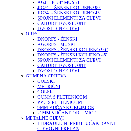
AGJ - JIC74° MUŠKI
JIC74° - ŽENSKI KOLJENO 90°
JIC74° - ŽENSKI KOLJENO 45°
SPOJNI ELEMENTI ZA CIJEVI
ČAHURE DVOSLOJNE
DVOSLOJNE CJEVI
ORFS
DKORFS - ŽENSKI
AGORFS - MUŠKI
DKORFS - ŽENSKI KOLJENO 90°
DKORFS - ŽENSKI KOLJENO 45°
SPOJNI ELEMENTI ZA CIJEVI
ČAHURE DVOSLOJNE
DVOSLOJNE CJEVI
GUMENA CRIJEVA
COLSKI
METRIČNI
COLSKI
GUMA S PLETENICOM
PVC S PLETENICOM
9MM VIJČANE OBUJMICE
21MM VIJČANE OBUJMICE
METALNE CIJEVI
HIDRAULIČNI PRIKLJUČAK RAVNI
CJEVOvNI PRELAZ