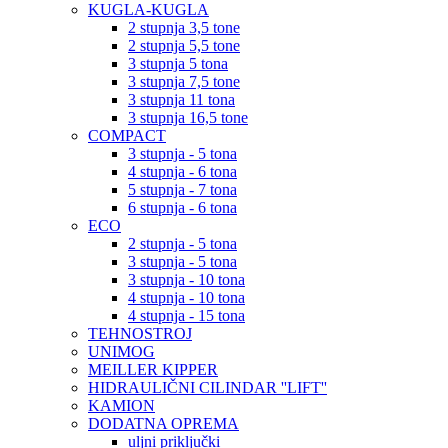
KUGLA-KUGLA
2 stupnja 3,5 tone
2 stupnja 5,5 tone
3 stupnja 5 tona
3 stupnja 7,5 tone
3 stupnja 11 tona
3 stupnja 16,5 tone
COMPACT
3 stupnja - 5 tona
4 stupnja - 6 tona
5 stupnja - 7 tona
6 stupnja - 6 tona
ECO
2 stupnja - 5 tona
3 stupnja - 5 tona
3 stupnja - 10 tona
4 stupnja - 10 tona
4 stupnja - 15 tona
TEHNOSTROJ
UNIMOG
MEILLER KIPPER
HIDRAULIČNI CILINDAR ''LIFT''
KAMION
DODATNA OPREMA
uljni priključki