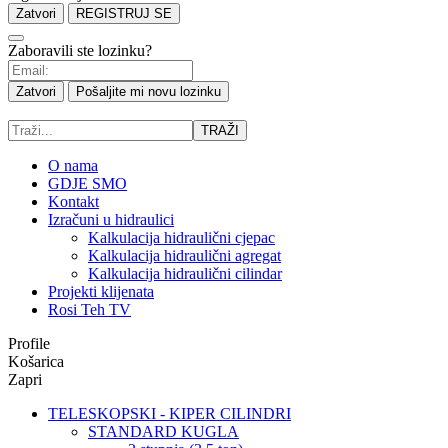
Zatvori
REGISTRUJ SE
Zaboravili ste lozinku?
Zatvori
Pošaljite mi novu lozinku
TRAŽI
O nama
GDJE SMO
Kontakt
Izračuni u hidraulici
Kalkulacija hidraulični cjepac
Kalkulacija hidraulični agregat
Kalkulacija hidraulični cilindar
Projekti klijenata
Rosi Teh TV
Profile
Košarica
Zapri
TELESKOPSKI - KIPER CILINDRI
STANDARD KUGLA