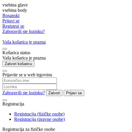
vsebina glave
vsebina body
Bosanski
Prijavi se
Registruj se
Zaboravili ste lozinku?
Vaša košarica je prazna
Košarica status
Vaša košarica je prazna
Zatvori košaricu
Prijavite se u web trgovinu
Zaboravili ste lozinku?
Zatvori
Prijavi se
Registracija
Registracija (fizičke osobe)
Registracija (pravne osobe)
Registracija za fizičke osobe