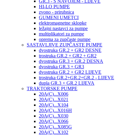
GR.3 - S NAVOJEM - LIJEVE
HI-LO PUMPE
zvono - prirubnica
GUMENI UMETCI
elektromagnetne sklopke
ležajni nastavci za pumpe
multiplikatori za pumpe
oprema za zupčaste pumpe
SASTAVLJIVE ZUPČASTE PUMPE
dvostruka GR.2 + GR2 DESNE
trostruka GR.2 + GR2 + GR2
dvostruka GR.3 + GR.2 DESNA
dvostruka GR.3 + GR3
dvostruka GR.2 + GR2 LIJEVE
trostruka GR.2+GR.2+GR.2 - LIJEVE
dupla GR.3 + GR.2 LIJEVA
TRAKTORSKE PUMPE
20A(C)...X006
20A(C)...X021
20A(C)...X104
20A(C)...X016H
20A(C)...X030
20A(C)...X066
20A(C)...X085G
20A(C)...X102