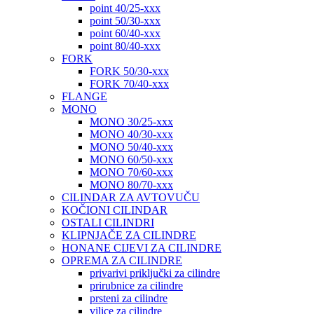
point 40/25-xxx
point 50/30-xxx
point 60/40-xxx
point 80/40-xxx
FORK
FORK 50/30-xxx
FORK 70/40-xxx
FLANGE
MONO
MONO 30/25-xxx
MONO 40/30-xxx
MONO 50/40-xxx
MONO 60/50-xxx
MONO 70/60-xxx
MONO 80/70-xxx
CILINDAR ZA AVTOVUČU
KOČIONI CILINDAR
OSTALI CILINDRI
KLIPNJAČE ZA CILINDRE
HONANE CIJEVI ZA CILINDRE
OPREMA ZA CILINDRE
privarivi priključki za cilindre
prirubnice za cilindre
prsteni za cilindre
vilice za cilindre