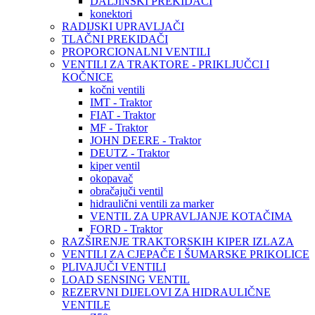
DALJINSKI PREKIDAČI
konektori
RADIJSKI UPRAVLJAČI
TLAČNI PREKIDAČI
PROPORCIONALNI VENTILI
VENTILI ZA TRAKTORE - PRIKLJUČCI I
KOČNICE
kočni ventili
IMT - Traktor
FIAT - Traktor
MF - Traktor
JOHN DEERE - Traktor
DEUTZ - Traktor
kiper ventil
okopavač
obračajuči ventil
hidraulični ventili za marker
VENTIL ZA UPRAVLJANJE KOTAČIMA
FORD - Traktor
RAZŠIRENJE TRAKTORSKIH KIPER IZLAZA
VENTILI ZA CJEPAČE I ŠUMARSKE PRIKOLICE
PLIVAJUČI VENTILI
LOAD SENSING VENTIL
REZERVNI DIJELOVI ZA HIDRAULIČNE
VENTILE