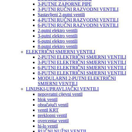
3-PUTNE ZAPORNE PIPE
3-PUTNI RUČNI RAZVODNI VENTILI
Sastavljeni 2-putni ventili
4-PUTNI RUČNI RAZVODNI VENTILI
6-PUTNI RUČNI RAZVODNI VENTILI
2-putni elektro ventili
3-putni elektro ventili
6-putni elektro ventili
8-putni elektro ventili
ELEKTRIČNI SMJERNI VENTILI
2-PUTNI ELEKTRIČNI SMJERNI VENTILI
3-PUTNI ELEKTRIČNI SMJERNI VENTILI
6-PUTNI ELEKTRIČNI SMJERNI VENTILI
8-PUTNI ELEKTRIČNI SMJERNI VENTILI
MODULARNI 2-PUTNI ELEKTRIČNI
SMJERNI VENTILI
LINIJSKI-UPRAVLJAČKI VENTILI
nepovratni cijevni ventil
blok ventil
obračajuči ventil
ventil KRT
preklopni ventil
overcentar ventil
hi-lo ventil
RUČNI NUŽNI VENTIL