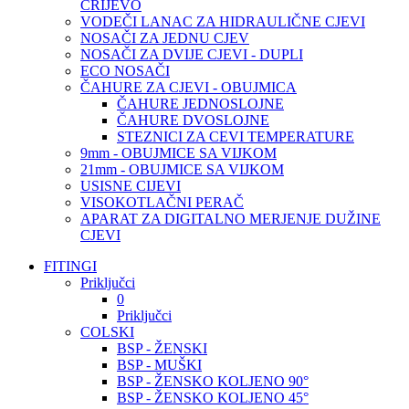
CRIJEVO
VODEČI LANAC ZA HIDRAULIČNE CJEVI
NOSAČI ZA JEDNU CJEV
NOSAČI ZA DVIJE CJEVI - DUPLI
ECO NOSAČI
ČAHURE ZA CJEVI - OBUJMICA
ČAHURE JEDNOSLOJNE
ČAHURE DVOSLOJNE
STEZNICI ZA CEVI TEMPERATURE
9mm - OBUJMICE SA VIJKOM
21mm - OBUJMICE SA VIJKOM
USISNE CIJEVI
VISOKOTLAČNI PERAČ
APARAT ZA DIGITALNO MERJENJE DUŽINE
CJEVI
FITINGI
Priključci
0
Priključci
COLSKI
BSP - ŽENSKI
BSP - MUŠKI
BSP - ŽENSKO KOLJENO 90°
BSP - ŽENSKO KOLJENO 45°