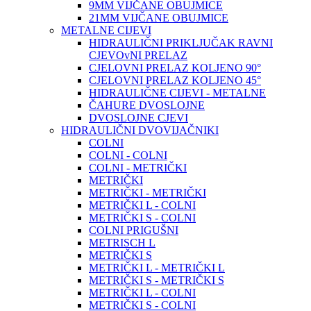
9MM VIJČANE OBUJMICE
21MM VIJČANE OBUJMICE
METALNE CIJEVI
HIDRAULIČNI PRIKLJUČAK RAVNI
CJEVOvNI PRELAZ
CJELOVNI PRELAZ KOLJENO 90°
CJELOVNI PRELAZ KOLJENO 45°
HIDRAULIČNE CIJEVI - METALNE
ČAHURE DVOSLOJNE
DVOSLOJNE CJEVI
HIDRAULIČNI DVOVIJAČNIKI
COLNI
COLNI - COLNI
COLNI - METRIČKI
METRIČKI
METRIČKI - METRIČKI
METRIČKI L - COLNI
METRIČKI S - COLNI
COLNI PRIGUŠNI
METRISCH L
METRIČKI S
METRIČKI L - METRIČKI L
METRIČKI S - METRIČKI S
METRIČKI L - COLNI
METRIČKI S - COLNI