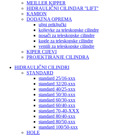
MEILLER KIPPER
HIDRAULIČNI CILINDAR ''LIFT''
KAMION
DODATNA OPREMA
uljni priključki
koljevke za teleskopske cilindre
nosači za teleskopske cilindre
kugle za teleskopske cilindre
ventili za teleskopske cilindre
KIPER CIJEVI
PROJEKTIRANJE CILINDRA
HIDRAULIČNI CILINDRI
STANDARD
standard 25/16-xxx
standard 32/20-xxx
standard 40/25-xxx
standard 50/30-xxx
standard 60/30-xxx
standard 60/40-xxx
standard 70-40-XXX
standard 80/40-xxx
standard 80/50-xxx
standard 100/50-xxx
HOLE