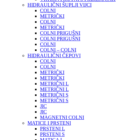
HIDRAULIČNI ŠUPLJI VIJCI
COLNI
METRIČKI
COLNI
METRIČKI
COLNI PRIGUŠNI
COLNI PRIGUŠNI
COLNI
COLNI – COLNI
HIDRAULIČNI ČEPOVI
COLNI
COLNI
METRIČKI
METRIČKI
METRIČNI L
METRIČNI L
METRIČNI S
METRIČNI S
JIC
JIC
MAGNETNI COLNI
MATICE I PRSTENI
PRSTENI L
PRSTENI S
MATICA L