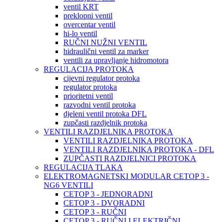
ventil KRT
preklopni ventil
overcentar ventil
hi-lo ventil
RUČNI NUŽNI VENTIL
hidraulični ventil za marker
ventili za upravljanje hidromotora
REGULACIJA PROTOKA
cijevni regulator protoka
regulator protoka
prioritetni ventil
razvodni ventil protoka
djeleni ventil protoka DFL
zupčasti razdjelnik protoka
VENTILI RAZDJELNIKA PROTOKA
VENTILI RAZDJELNIKA PROTOKA
VENTILI RAZDJELNIKA PROTOKA - DFL
ZUPČASTI RAZDJELNICI PROTOKA
REGULACIJA TLAKA
ELEKTROMAGNETSKI MODULAR CETOP 3 -
NG6 VENTILI
CETOP 3 - JEDNORADNI
CETOP 3 - DVORADNI
CETOP 3 - RUČNI
CETOP 3 - RUČNI I ELEKTRIČNI