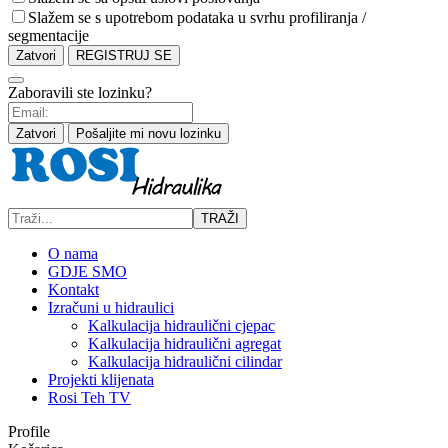
Slažem se s upotrebom podataka u svrhu profiliranja /
segmentacije
Zatvori
REGISTRUJ SE
Zaboravili ste lozinku?
Zatvori
Pošaljite mi novu lozinku
TRAŽI
O nama
GDJE SMO
Kontakt
Izračuni u hidraulici
Kalkulacija hidraulični cjepac
Kalkulacija hidraulični agregat
Kalkulacija hidraulični cilindar
Projekti klijenata
Rosi Teh TV
Profile