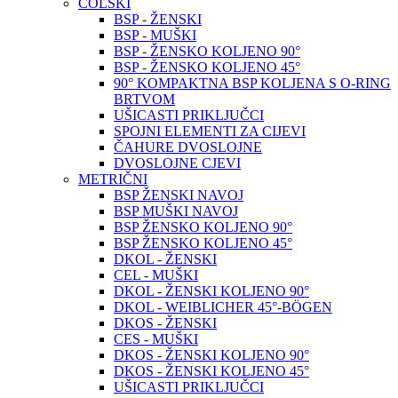
COLSKI
BSP - ŽENSKI
BSP - MUŠKI
BSP - ŽENSKO KOLJENO 90°
BSP - ŽENSKO KOLJENO 45°
90° KOMPAKTNA BSP KOLJENA S O-RING
BRTVOM
UŠICASTI PRIKLJUČCI
SPOJNI ELEMENTI ZA CIJEVI
ČAHURE DVOSLOJNE
DVOSLOJNE CJEVI
METRIČNI
BSP ŽENSKI NAVOJ
BSP MUŠKI NAVOJ
BSP ŽENSKO KOLJENO 90°
BSP ŽENSKO KOLJENO 45°
DKOL - ŽENSKI
CEL - MUŠKI
DKOL - ŽENSKI KOLJENO 90°
DKOL - WEIBLICHER 45°-BÖGEN
DKOS - ŽENSKI
CES - MUŠKI
DKOS - ŽENSKI KOLJENO 90°
DKOS - ŽENSKI KOLJENO 45°
UŠICASTI PRIKLJUČCI