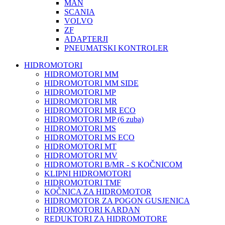
MAN
SCANIA
VOLVO
ZF
ADAPTERJI
PNEUMATSKI KONTROLER
HIDROMOTORI
HIDROMOTORI MM
HIDROMOTORI MM SIDE
HIDROMOTORI MP
HIDROMOTORI MR
HIDROMOTORI MR ECO
HIDROMOTORI MP (6 zuba)
HIDROMOTORI MS
HIDROMOTORI MS ECO
HIDROMOTORI MT
HIDROMOTORI MV
HIDROMOTORI B/MR - S KOČNICOM
KLIPNI HIDROMOTORI
HIDROMOTORI TMF
KOČNICA ZA HIDROMOTOR
HIDROMOTOR ZA POGON GUSJENICA
HIDROMOTORI KARDAN
REDUKTORI ZA HIDROMOTORE