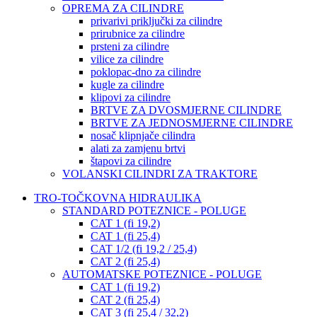
OPREMA ZA CILINDRE
privarivi priključki za cilindre
prirubnice za cilindre
prsteni za cilindre
vilice za cilindre
poklopac-dno za cilindre
kugle za cilindre
klipovi za cilindre
BRTVE ZA DVOSMJERNE CILINDRE
BRTVE ZA JEDNOSMJERNE CILINDRE
nosač klipnjače cilindra
alati za zamjenu brtvi
štapovi za cilindre
VOLANSKI CILINDRI ZA TRAKTORE
TRO-TOČKOVNA HIDRAULIKA
STANDARD POTEZNICE - POLUGE
CAT 1 (fi 19,2)
CAT 1 (fi 25,4)
CAT 1/2 (fi 19,2 / 25,4)
CAT 2 (fi 25,4)
AUTOMATSKE POTEZNICE - POLUGE
CAT 1 (fi 19,2)
CAT 2 (fi 25,4)
CAT 3 (fi 25,4 / 32,2)