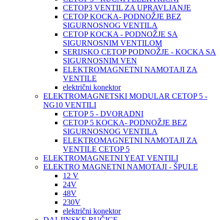
CETOP3 VENTIL ZA UPRAVLJANJE
CETOP KOCKA- PODNOŽJE BEZ
SIGURNOSNOG VENTILA
CETOP KOCKA - PODNOŽJE SA
SIGURNOSNIM VENTILOM
SERIJSKO CETOP PODNOŽJE - KOCKA SA
SIGURNOSNIM VEN
ELEKTROMAGNETNI NAMOTAJI ZA
VENTILE
električni konektor
ELEKTROMAGNETSKI MODULAR CETOP 5 -
NG10 VENTILI
CETOP 5 - DVORADNI
CETOP 5 KOCKA- PODNOŽJE BEZ
SIGURNOSNOG VENTILA
ELEKTROMAGNETNI NAMOTAJI ZA
VENTILE CETOP 5
ELEKTROMAGNETNI YEAT VENTILI
ELEKTRO MAGNETNI NAMOTAJI - ŠPULE
12 V
24V
48V
230V
električni konektor
DALJINSKE RUČICE