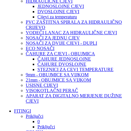
HIDRAULIČNE CJEVI
JEDNOSLOJNE CJEVI
DVOSLOJNE CJEVI
Cijevi za temperaturu
PVC ZAŠTITNA SPIRALA ZA HIDRAULIČNO
CRIJEVO
VODEČI LANAC ZA HIDRAULIČNE CJEVI
NOSAČI ZA JEDNU CJEV
NOSAČI ZA DVIJE CJEVI - DUPLI
ECO NOSAČI
ČAHURE ZA CJEVI - OBUJMICA
ČAHURE JEDNOSLOJNE
ČAHURE DVOSLOJNE
STEZNICI ZA CEVI TEMPERATURE
9mm - OBUJMICE SA VIJKOM
21mm - OBUJMICE SA VIJKOM
USISNE CIJEVI
VISOKOTLAČNI PERAČ
APARAT ZA DIGITALNO MERJENJE DUŽINE
CJEVI
FITINGI
Priključci
0
Priključci