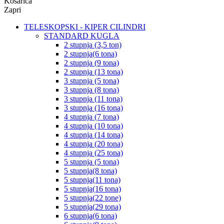
Košarica
Zapri
TELESKOPSKI - KIPER CILINDRI
STANDARD KUGLA
2 stupnja (3,5 ton)
2 stupnja(6 tona)
2 stupnja (9 tona)
2 stupnja (13 tona)
3 stupnja (5 tona)
3 stupnja (8 tona)
3 stupnja (11 tona)
3 stupnja (16 tona)
4 stupnja (7 tona)
4 stupnja (10 tona)
4 stupnja (14 tona)
4 stupnja (20 tona)
4 stupnja (25 tona)
5 stupnja (5 tona)
5 stupnja(8 tona)
5 stupnja(11 tona)
5 stupnja(16 tona)
5 stupnja(22 tone)
5 stupnja(29 tona)
6 stupnja(6 tona)