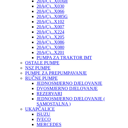
20A(C)...X016H
20A(C)...X030
20A(C)...X066
20A(C)...X085G
20A(C)...X102
20A(C)...X007
20A(C)...X224
20A(C)...X205
20A(C)...X086
20A(C)...X080
20A(C)...X201
PUMPA ZA TRAKTOR IMT
OSTALE PUMPE
NSZ PUMPE
PUMPE ZA PREPUMPAVANJE
RUČNE PUMPE
JEDNOSMJERNO DJELOVANJE
DVOSMJERNO DJELOVANJE
REZERVARI
JEDNOSMJERNO DJELOVANJE (
SAMOSTALNA )
UKAPČALICE
ISUZU
IVECO
MERCEDES