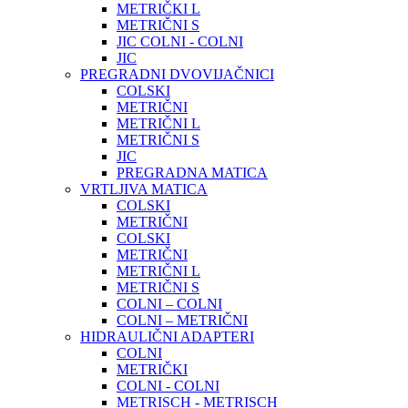
METRIČKI L
METRIČNI S
JIC COLNI - COLNI
JIC
PREGRADNI DVOVIJAČNICI
COLSKI
METRIČNI
METRIČNI L
METRIČNI S
JIC
PREGRADNA MATICA
VRTLJIVA MATICA
COLSKI
METRIČNI
COLSKI
METRIČNI
METRIČNI L
METRIČNI S
COLNI – COLNI
COLNI – METRIČNI
HIDRAULIČNI ADAPTERI
COLNI
METRIČKI
COLNI - COLNI
METRISCH - METRISCH