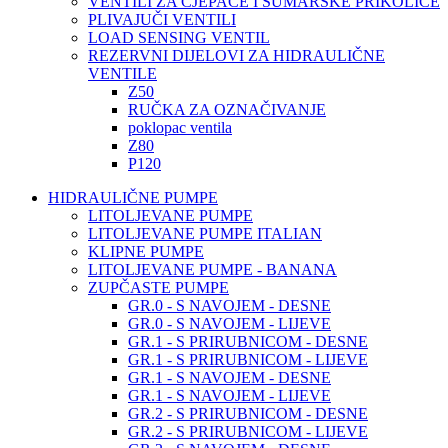
VENTILI ZA CJEPAČE I ŠUMARSKE PRIKOLICE
PLIVAJUČI VENTILI
LOAD SENSING VENTIL
REZERVNI DIJELOVI ZA HIDRAULIČNE
VENTILE
Z50
RUČKA ZA OZNAČIVANJE
poklopac ventila
Z80
P120
HIDRAULIČNE PUMPE
LITOLJEVANE PUMPE
LITOLJEVANE PUMPE ITALIAN
KLIPNE PUMPE
LITOLJEVANE PUMPE - BANANA
ZUPČASTE PUMPE
GR.0 - S NAVOJEM - DESNE
GR.0 - S NAVOJEM - LIJEVE
GR.1 - S PRIRUBNICOM - DESNE
GR.1 - S PRIRUBNICOM - LIJEVE
GR.1 - S NAVOJEM - DESNE
GR.1 - S NAVOJEM - LIJEVE
GR.2 - S PRIRUBNICOM - DESNE
GR.2 - S PRIRUBNICOM - LIJEVE