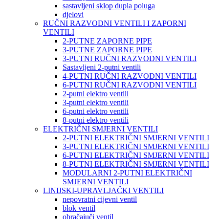
sastavljeni sklop dupla poluga
djelovi
RUČNI RAZVODNI VENTILI I ZAPORNI
VENTILI
2-PUTNE ZAPORNE PIPE
3-PUTNE ZAPORNE PIPE
3-PUTNI RUČNI RAZVODNI VENTILI
Sastavljeni 2-putni ventili
4-PUTNI RUČNI RAZVODNI VENTILI
6-PUTNI RUČNI RAZVODNI VENTILI
2-putni elektro ventili
3-putni elektro ventili
6-putni elektro ventili
8-putni elektro ventili
ELEKTRIČNI SMJERNI VENTILI
2-PUTNI ELEKTRIČNI SMJERNI VENTILI
3-PUTNI ELEKTRIČNI SMJERNI VENTILI
6-PUTNI ELEKTRIČNI SMJERNI VENTILI
8-PUTNI ELEKTRIČNI SMJERNI VENTILI
MODULARNI 2-PUTNI ELEKTRIČNI
SMJERNI VENTILI
LINIJSKI-UPRAVLJAČKI VENTILI
nepovratni cijevni ventil
blok ventil
obračajuči ventil