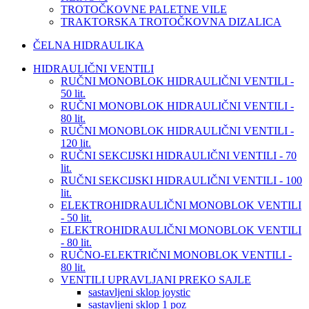
TROTOČKOVNE PALETNE VILE
TRAKTORSKA TROTOČKOVNA DIZALICA
ČELNA HIDRAULIKA
HIDRAULIČNI VENTILI
RUČNI MONOBLOK HIDRAULIČNI VENTILI -
50 lit.
RUČNI MONOBLOK HIDRAULIČNI VENTILI -
80 lit.
RUČNI MONOBLOK HIDRAULIČNI VENTILI -
120 lit.
RUČNI SEKCIJSKI HIDRAULIČNI VENTILI - 70
lit.
RUČNI SEKCIJSKI HIDRAULIČNI VENTILI - 100
lit.
ELEKTROHIDRAULIČNI MONOBLOK VENTILI
- 50 lit.
ELEKTROHIDRAULIČNI MONOBLOK VENTILI
- 80 lit.
RUČNO-ELEKTRIČNI MONOBLOK VENTILI -
80 lit.
VENTILI UPRAVLJANI PREKO SAJLE
sastavljeni sklop joystic
sastavljeni sklop 1 poz