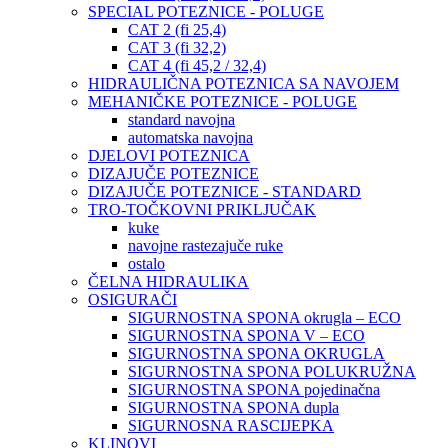
SPECIAL POTEZNICE - POLUGE
CAT 2 (fi 25,4)
CAT 3 (fi 32,2)
CAT 4 (fi 45,2 / 32,4)
HIDRAULIČNA POTEZNICA SA NAVOJEM
MEHANIČKE POTEZNICE - POLUGE
standard navojna
automatska navojna
DJELOVI POTEZNICA
DIZAJUČE POTEZNICE
DIZAJUČE POTEZNICE - STANDARD
TRO-TOČKOVNI PRIKLJUČAK
kuke
navojne rastezajuče ruke
ostalo
ČELNA HIDRAULIKA
OSIGURAČI
SIGURNOSTNA SPONA okrugla – ECO
SIGURNOSTNA SPONA V – ECO
SIGURNOSTNA SPONA OKRUGLA
SIGURNOSTNA SPONA POLUKRUŽNA
SIGURNOSTNA SPONA pojedinačna
SIGURNOSTNA SPONA dupla
SIGURNOSNA RASCIJEPKA
KLINOVI