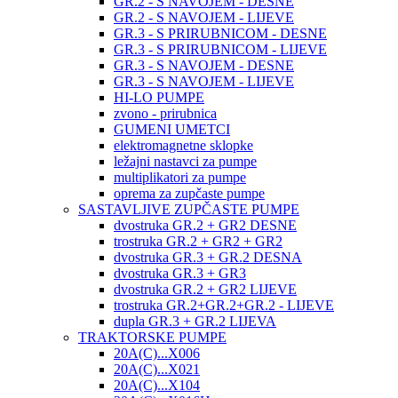
GR.2 - S NAVOJEM - DESNE
GR.2 - S NAVOJEM - LIJEVE
GR.3 - S PRIRUBNICOM - DESNE
GR.3 - S PRIRUBNICOM - LIJEVE
GR.3 - S NAVOJEM - DESNE
GR.3 - S NAVOJEM - LIJEVE
HI-LO PUMPE
zvono - prirubnica
GUMENI UMETCI
elektromagnetne sklopke
ležajni nastavci za pumpe
multiplikatori za pumpe
oprema za zupčaste pumpe
SASTAVLJIVE ZUPČASTE PUMPE
dvostruka GR.2 + GR2 DESNE
trostruka GR.2 + GR2 + GR2
dvostruka GR.3 + GR.2 DESNA
dvostruka GR.3 + GR3
dvostruka GR.2 + GR2 LIJEVE
trostruka GR.2+GR.2+GR.2 - LIJEVE
dupla GR.3 + GR.2 LIJEVA
TRAKTORSKE PUMPE
20A(C)...X006
20A(C)...X021
20A(C)...X104