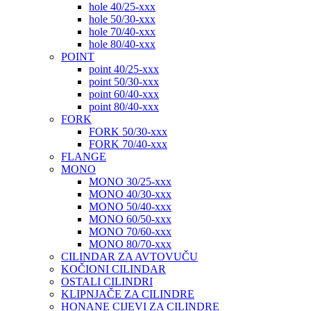
hole 40/25-xxx
hole 50/30-xxx
hole 70/40-xxx
hole 80/40-xxx
POINT
point 40/25-xxx
point 50/30-xxx
point 60/40-xxx
point 80/40-xxx
FORK
FORK 50/30-xxx
FORK 70/40-xxx
FLANGE
MONO
MONO 30/25-xxx
MONO 40/30-xxx
MONO 50/40-xxx
MONO 60/50-xxx
MONO 70/60-xxx
MONO 80/70-xxx
CILINDAR ZA AVTOVUČU
KOČIONI CILINDAR
OSTALI CILINDRI
KLIPNJAČE ZA CILINDRE
HONANE CIJEVI ZA CILINDRE