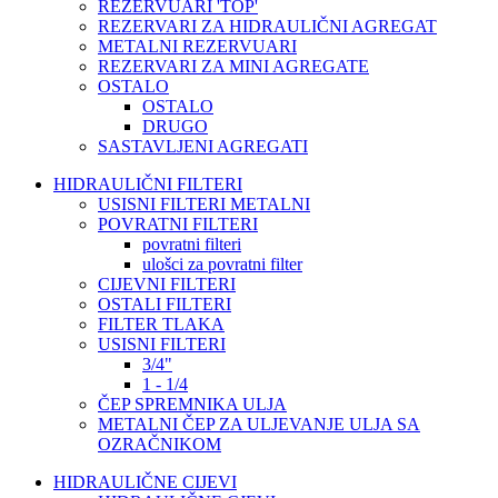
REZERVUARI 'TOP'
REZERVARI ZA HIDRAULIČNI AGREGAT
METALNI REZERVUARI
REZERVARI ZA MINI AGREGATE
OSTALO
OSTALO
DRUGO
SASTAVLJENI AGREGATI
HIDRAULIČNI FILTERI
USISNI FILTERI METALNI
POVRATNI FILTERI
povratni filteri
ulošci za povratni filter
CIJEVNI FILTERI
OSTALI FILTERI
FILTER TLAKA
USISNI FILTERI
3/4"
1 - 1/4
ČEP SPREMNIKA ULJA
METALNI ČEP ZA ULJEVANJE ULJA SA
OZRAČNIKOM
HIDRAULIČNE CIJEVI