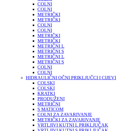
COLNI
COLNI
METRIČKI
METRIČKI
COLNI
COLNI
METRIČKI
METRIČKI
METRIČNI L
METRIČNI S
METRIČNI L
METRIČNI S
COLNI
COLNI
HIDRAULIČNI OČNI PRIKLJUČCI I CIJEVI
COLSKI
COLSKI
KRATKI
PRODUŽENI
METRIČNI
S MATICOM
COLNI ZA ZAVARIVANJE
METRIČKI ZA ZAVARIVANJE
VRTLJIVI KUTNI L PRIKLJUČAK
VRTLJIVI KUTNI S PRIKLJUČAK