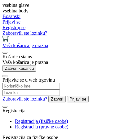
vsebina glave
vsebina body
Bosanski
Prijavi se
Registruj se
Zaboravili ste lozinku?
Vaša košarica je prazna
Košarica status
Vaša košarica je prazna
Zatvori košaricu
Prijavite se u web trgovinu
Zaboravili ste lozinku?
Zatvori
Prijavi se
Registracija
Registracija (fizičke osobe)
Registracija (pravne osobe)
Registracija za fizičke osobe