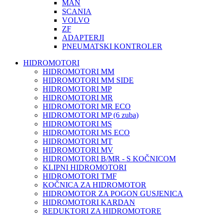
MAN
SCANIA
VOLVO
ZF
ADAPTERJI
PNEUMATSKI KONTROLER
HIDROMOTORI
HIDROMOTORI MM
HIDROMOTORI MM SIDE
HIDROMOTORI MP
HIDROMOTORI MR
HIDROMOTORI MR ECO
HIDROMOTORI MP (6 zuba)
HIDROMOTORI MS
HIDROMOTORI MS ECO
HIDROMOTORI MT
HIDROMOTORI MV
HIDROMOTORI B/MR - S KOČNICOM
KLIPNI HIDROMOTORI
HIDROMOTORI TMF
KOČNICA ZA HIDROMOTOR
HIDROMOTOR ZA POGON GUSJENICA
HIDROMOTORI KARDAN
REDUKTORI ZA HIDROMOTORE