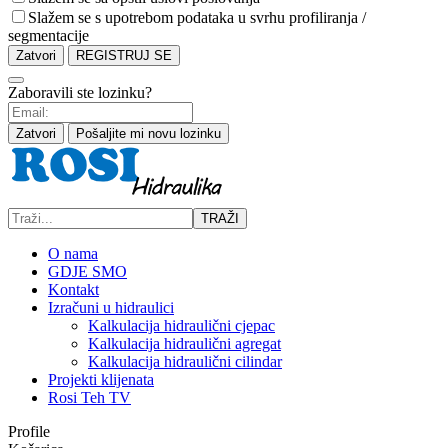
Slažem se s upotrebom podataka u svrhu profiliranja /
segmentacije
Zatvori
REGISTRUJ SE
Zaboravili ste lozinku?
Zatvori
Pošaljite mi novu lozinku
TRAŽI
O nama
GDJE SMO
Kontakt
Izračuni u hidraulici
Kalkulacija hidraulični cjepac
Kalkulacija hidraulični agregat
Kalkulacija hidraulični cilindar
Projekti klijenata
Rosi Teh TV
Profile