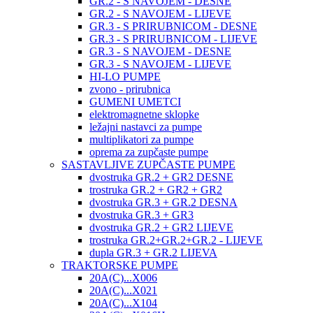
GR.2 - S NAVOJEM - DESNE
GR.2 - S NAVOJEM - LIJEVE
GR.3 - S PRIRUBNICOM - DESNE
GR.3 - S PRIRUBNICOM - LIJEVE
GR.3 - S NAVOJEM - DESNE
GR.3 - S NAVOJEM - LIJEVE
HI-LO PUMPE
zvono - prirubnica
GUMENI UMETCI
elektromagnetne sklopke
ležajni nastavci za pumpe
multiplikatori za pumpe
oprema za zupčaste pumpe
SASTAVLJIVE ZUPČASTE PUMPE
dvostruka GR.2 + GR2 DESNE
trostruka GR.2 + GR2 + GR2
dvostruka GR.3 + GR.2 DESNA
dvostruka GR.3 + GR3
dvostruka GR.2 + GR2 LIJEVE
trostruka GR.2+GR.2+GR.2 - LIJEVE
dupla GR.3 + GR.2 LIJEVA
TRAKTORSKE PUMPE
20A(C)...X006
20A(C)...X021
20A(C)...X104