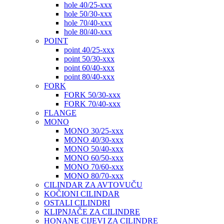
hole 40/25-xxx
hole 50/30-xxx
hole 70/40-xxx
hole 80/40-xxx
POINT
point 40/25-xxx
point 50/30-xxx
point 60/40-xxx
point 80/40-xxx
FORK
FORK 50/30-xxx
FORK 70/40-xxx
FLANGE
MONO
MONO 30/25-xxx
MONO 40/30-xxx
MONO 50/40-xxx
MONO 60/50-xxx
MONO 70/60-xxx
MONO 80/70-xxx
CILINDAR ZA AVTOVUČU
KOČIONI CILINDAR
OSTALI CILINDRI
KLIPNJAČE ZA CILINDRE
HONANE CIJEVI ZA CILINDRE