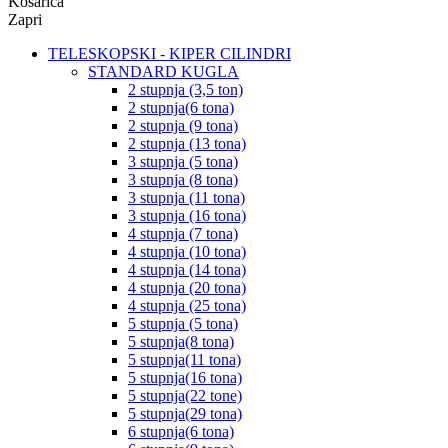
Košarica
Zapri
TELESKOPSKI - KIPER CILINDRI
STANDARD KUGLA
2 stupnja (3,5 ton)
2 stupnja(6 tona)
2 stupnja (9 tona)
2 stupnja (13 tona)
3 stupnja (5 tona)
3 stupnja (8 tona)
3 stupnja (11 tona)
3 stupnja (16 tona)
4 stupnja (7 tona)
4 stupnja (10 tona)
4 stupnja (14 tona)
4 stupnja (20 tona)
4 stupnja (25 tona)
5 stupnja (5 tona)
5 stupnja(8 tona)
5 stupnja(11 tona)
5 stupnja(16 tona)
5 stupnja(22 tone)
5 stupnja(29 tona)
6 stupnja(6 tona)