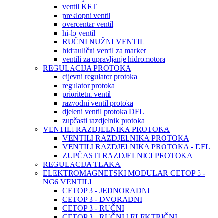
ventil KRT
preklopni ventil
overcentar ventil
hi-lo ventil
RUČNI NUŽNI VENTIL
hidraulični ventil za marker
ventili za upravljanje hidromotora
REGULACIJA PROTOKA
cijevni regulator protoka
regulator protoka
prioritetni ventil
razvodni ventil protoka
djeleni ventil protoka DFL
zupčasti razdjelnik protoka
VENTILI RAZDJELNIKA PROTOKA
VENTILI RAZDJELNIKA PROTOKA
VENTILI RAZDJELNIKA PROTOKA - DFL
ZUPČASTI RAZDJELNICI PROTOKA
REGULACIJA TLAKA
ELEKTROMAGNETSKI MODULAR CETOP 3 -
NG6 VENTILI
CETOP 3 - JEDNORADNI
CETOP 3 - DVORADNI
CETOP 3 - RUČNI
CETOP 3 - RUČNI I ELEKTRIČNI