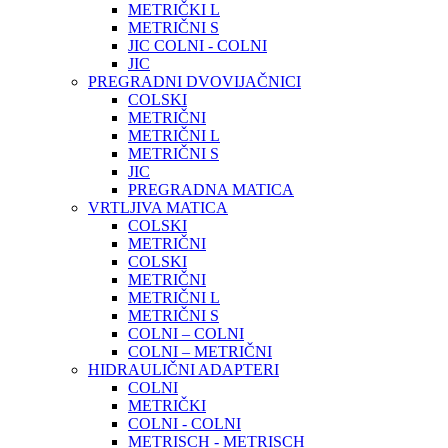
METRIČKI L
METRIČNI S
JIC COLNI - COLNI
JIC
PREGRADNI DVOVIJAČNICI
COLSKI
METRIČNI
METRIČNI L
METRIČNI S
JIC
PREGRADNA MATICA
VRTLJIVA MATICA
COLSKI
METRIČNI
COLSKI
METRIČNI
METRIČNI L
METRIČNI S
COLNI – COLNI
COLNI – METRIČNI
HIDRAULIČNI ADAPTERI
COLNI
METRIČKI
COLNI - COLNI
METRISCH - METRISCH