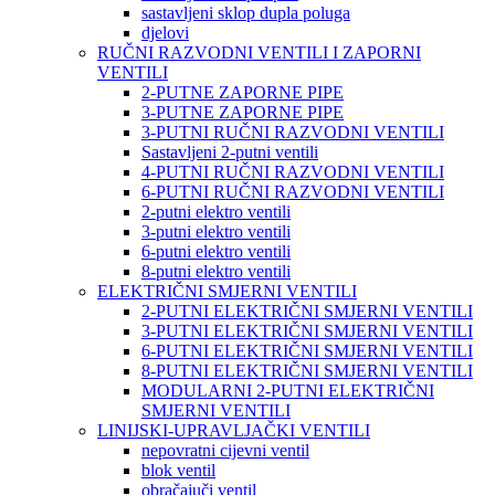
sastavljeni sklop dupla poluga
djelovi
RUČNI RAZVODNI VENTILI I ZAPORNI
VENTILI
2-PUTNE ZAPORNE PIPE
3-PUTNE ZAPORNE PIPE
3-PUTNI RUČNI RAZVODNI VENTILI
Sastavljeni 2-putni ventili
4-PUTNI RUČNI RAZVODNI VENTILI
6-PUTNI RUČNI RAZVODNI VENTILI
2-putni elektro ventili
3-putni elektro ventili
6-putni elektro ventili
8-putni elektro ventili
ELEKTRIČNI SMJERNI VENTILI
2-PUTNI ELEKTRIČNI SMJERNI VENTILI
3-PUTNI ELEKTRIČNI SMJERNI VENTILI
6-PUTNI ELEKTRIČNI SMJERNI VENTILI
8-PUTNI ELEKTRIČNI SMJERNI VENTILI
MODULARNI 2-PUTNI ELEKTRIČNI
SMJERNI VENTILI
LINIJSKI-UPRAVLJAČKI VENTILI
nepovratni cijevni ventil
blok ventil
obračajuči ventil