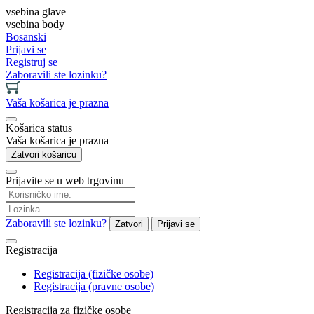
vsebina glave
vsebina body
Bosanski
Prijavi se
Registruj se
Zaboravili ste lozinku?
Vaša košarica je prazna
Košarica status
Vaša košarica je prazna
Zatvori košaricu
Prijavite se u web trgovinu
Zaboravili ste lozinku?
Zatvori
Prijavi se
Registracija
Registracija (fizičke osobe)
Registracija (pravne osobe)
Registracija za fizičke osobe