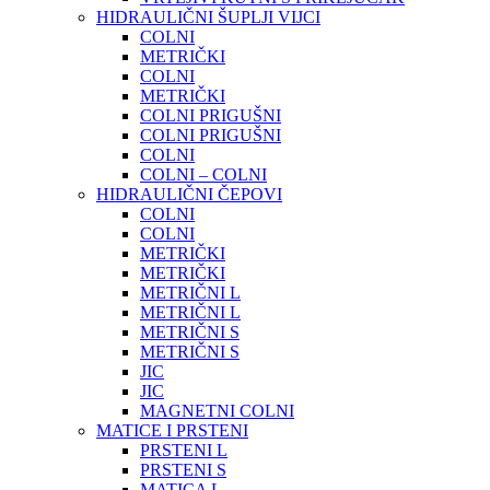
HIDRAULIČNI ŠUPLJI VIJCI
COLNI
METRIČKI
COLNI
METRIČKI
COLNI PRIGUŠNI
COLNI PRIGUŠNI
COLNI
COLNI – COLNI
HIDRAULIČNI ČEPOVI
COLNI
COLNI
METRIČKI
METRIČKI
METRIČNI L
METRIČNI L
METRIČNI S
METRIČNI S
JIC
JIC
MAGNETNI COLNI
MATICE I PRSTENI
PRSTENI L
PRSTENI S
MATICA L