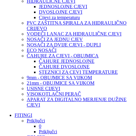
HIDRAULIČNE CJEVI
JEDNOSLOJNE CJEVI
DVOSLOJNE CJEVI
Cijevi za temperaturu
PVC ZAŠTITNA SPIRALA ZA HIDRAULIČNO
CRIJEVO
VODEČI LANAC ZA HIDRAULIČNE CJEVI
NOSAČI ZA JEDNU CJEV
NOSAČI ZA DVIJE CJEVI - DUPLI
ECO NOSAČI
ČAHURE ZA CJEVI - OBUJMICA
ČAHURE JEDNOSLOJNE
ČAHURE DVOSLOJNE
STEZNICI ZA CEVI TEMPERATURE
9mm - OBUJMICE SA VIJKOM
21mm - OBUJMICE SA VIJKOM
USISNE CIJEVI
VISOKOTLAČNI PERAČ
APARAT ZA DIGITALNO MERJENJE DUŽINE
CJEVI
FITINGI
Priključci
0
Priključci