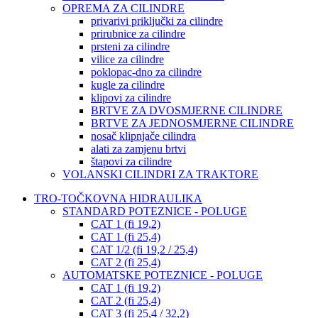
OPREMA ZA CILINDRE
privarivi priključki za cilindre
prirubnice za cilindre
prsteni za cilindre
vilice za cilindre
poklopac-dno za cilindre
kugle za cilindre
klipovi za cilindre
BRTVE ZA DVOSMJERNE CILINDRE
BRTVE ZA JEDNOSMJERNE CILINDRE
nosač klipnjače cilindra
alati za zamjenu brtvi
štapovi za cilindre
VOLANSKI CILINDRI ZA TRAKTORE
TRO-TOČKOVNA HIDRAULIKA
STANDARD POTEZNICE - POLUGE
CAT 1 (fi 19,2)
CAT 1 (fi 25,4)
CAT 1/2 (fi 19,2 / 25,4)
CAT 2 (fi 25,4)
AUTOMATSKE POTEZNICE - POLUGE
CAT 1 (fi 19,2)
CAT 2 (fi 25,4)
CAT 3 (fi 25,4 / 32,2)