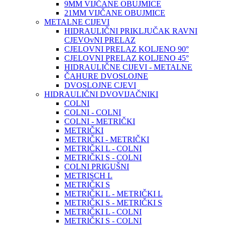
9MM VIJČANE OBUJMICE
21MM VIJČANE OBUJMICE
METALNE CIJEVI
HIDRAULIČNI PRIKLJUČAK RAVNI
CJEVOvNI PRELAZ
CJELOVNI PRELAZ KOLJENO 90°
CJELOVNI PRELAZ KOLJENO 45°
HIDRAULIČNE CIJEVI - METALNE
ČAHURE DVOSLOJNE
DVOSLOJNE CJEVI
HIDRAULIČNI DVOVIJAČNIKI
COLNI
COLNI - COLNI
COLNI - METRIČKI
METRIČKI
METRIČKI - METRIČKI
METRIČKI L - COLNI
METRIČKI S - COLNI
COLNI PRIGUŠNI
METRISCH L
METRIČKI S
METRIČKI L - METRIČKI L
METRIČKI S - METRIČKI S
METRIČKI L - COLNI
METRIČKI S - COLNI