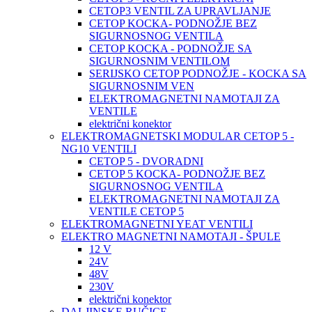
CETOP3 VENTIL ZA UPRAVLJANJE
CETOP KOCKA- PODNOŽJE BEZ
SIGURNOSNOG VENTILA
CETOP KOCKA - PODNOŽJE SA
SIGURNOSNIM VENTILOM
SERIJSKO CETOP PODNOŽJE - KOCKA SA
SIGURNOSNIM VEN
ELEKTROMAGNETNI NAMOTAJI ZA
VENTILE
električni konektor
ELEKTROMAGNETSKI MODULAR CETOP 5 -
NG10 VENTILI
CETOP 5 - DVORADNI
CETOP 5 KOCKA- PODNOŽJE BEZ
SIGURNOSNOG VENTILA
ELEKTROMAGNETNI NAMOTAJI ZA
VENTILE CETOP 5
ELEKTROMAGNETNI YEAT VENTILI
ELEKTRO MAGNETNI NAMOTAJI - ŠPULE
12 V
24V
48V
230V
električni konektor
DALJINSKE RUČICE