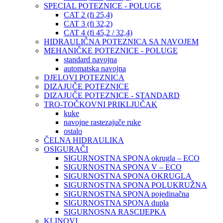
SPECIAL POTEZNICE - POLUGE
CAT 2 (fi 25,4)
CAT 3 (fi 32,2)
CAT 4 (fi 45,2 / 32,4)
HIDRAULIČNA POTEZNICA SA NAVOJEM
MEHANIČKE POTEZNICE - POLUGE
standard navojna
automatska navojna
DJELOVI POTEZNICA
DIZAJUČE POTEZNICE
DIZAJUČE POTEZNICE - STANDARD
TRO-TOČKOVNI PRIKLJUČAK
kuke
navojne rastezajuče ruke
ostalo
ČELNA HIDRAULIKA
OSIGURAČI
SIGURNOSTNA SPONA okrugla – ECO
SIGURNOSTNA SPONA V – ECO
SIGURNOSTNA SPONA OKRUGLA
SIGURNOSTNA SPONA POLUKRUŽNA
SIGURNOSTNA SPONA pojedinačna
SIGURNOSTNA SPONA dupla
SIGURNOSNA RASCIJEPKA
KLINOVI