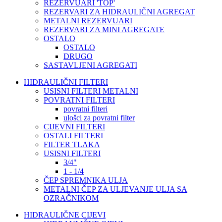
REZERVUARI 'TOP'
REZERVARI ZA HIDRAULIČNI AGREGAT
METALNI REZERVUARI
REZERVARI ZA MINI AGREGATE
OSTALO
OSTALO
DRUGO
SASTAVLJENI AGREGATI
HIDRAULIČNI FILTERI
USISNI FILTERI METALNI
POVRATNI FILTERI
povratni filteri
ulošci za povratni filter
CIJEVNI FILTERI
OSTALI FILTERI
FILTER TLAKA
USISNI FILTERI
3/4"
1 - 1/4
ČEP SPREMNIKA ULJA
METALNI ČEP ZA ULJEVANJE ULJA SA
OZRAČNIKOM
HIDRAULIČNE CIJEVI