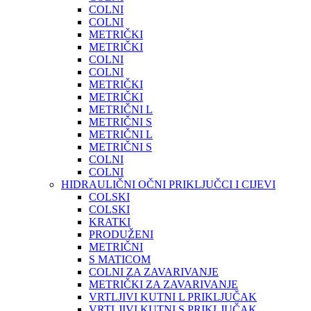
COLNI
COLNI
METRIČKI
METRIČKI
COLNI
COLNI
METRIČKI
METRIČKI
METRIČNI L
METRIČNI S
METRIČNI L
METRIČNI S
COLNI
COLNI
HIDRAULIČNI OČNI PRIKLJUČCI I CIJEVI
COLSKI
COLSKI
KRATKI
PRODUŽENI
METRIČNI
S MATICOM
COLNI ZA ZAVARIVANJE
METRIČKI ZA ZAVARIVANJE
VRTLJIVI KUTNI L PRIKLJUČAK
VRTLJIVI KUTNI S PRIKLJUČAK