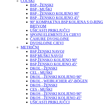
COLSKI
BSP - ŽENSKI
BSP - MUŠKI
BSP - ŽENSKO KOLJENO 90°
BSP - ŽENSKO KOLJENO 45°
90° KOMPAKTNA BSP KOLJENA S O-RING
BRTVOM
UŠICASTI PRIKLJUČCI
SPOJNI ELEMENTI ZA CIJEVI
ČAHURE DVOSLOJNE
DVOSLOJNE CJEVI
METRIČNI
BSP ŽENSKI NAVOJ
BSP MUŠKI NAVOJ
BSP ŽENSKO KOLJENO 90°
BSP ŽENSKO KOLJENO 45°
DKOL - ŽENSKI
CEL - MUŠKI
DKOL - ŽENSKI KOLJENO 90°
DKOL - WEIBLICHER 45°-BÖGEN
DKOS - ŽENSKI
CES - MUŠKI
DKOS - ŽENSKI KOLJENO 90°
DKOS - ŽENSKI KOLJENO 45°
UŠICASTI PRIKLJUČCI