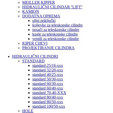
MEILLER KIPPER
HIDRAULIČNI CILINDAR ''LIFT''
KAMION
DODATNA OPREMA
uljni priključki
koljevke za teleskopske cilindre
nosači za teleskopske cilindre
kugle za teleskopske cilindre
ventili za teleskopske cilindre
KIPER CIJEVI
PROJEKTIRANJE CILINDRA
HIDRAULIČNI CILINDRI
STANDARD
standard 25/16-xxx
standard 32/20-xxx
standard 40/25-xxx
standard 50/30-xxx
standard 60/30-xxx
standard 60/40-xxx
standard 70-40-XXX
standard 80/40-xxx
standard 80/50-xxx
standard 100/50-xxx
HOLE