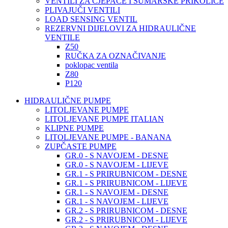
VENTILI ZA CJEPAČE I ŠUMARSKE PRIKOLICE
PLIVAJUČI VENTILI
LOAD SENSING VENTIL
REZERVNI DIJELOVI ZA HIDRAULIČNE
VENTILE
Z50
RUČKA ZA OZNAČIVANJE
poklopac ventila
Z80
P120
HIDRAULIČNE PUMPE
LITOLJEVANE PUMPE
LITOLJEVANE PUMPE ITALIAN
KLIPNE PUMPE
LITOLJEVANE PUMPE - BANANA
ZUPČASTE PUMPE
GR.0 - S NAVOJEM - DESNE
GR.0 - S NAVOJEM - LIJEVE
GR.1 - S PRIRUBNICOM - DESNE
GR.1 - S PRIRUBNICOM - LIJEVE
GR.1 - S NAVOJEM - DESNE
GR.1 - S NAVOJEM - LIJEVE
GR.2 - S PRIRUBNICOM - DESNE
GR.2 - S PRIRUBNICOM - LIJEVE