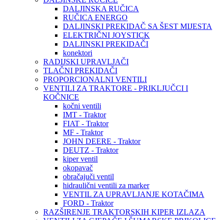
DALJINSKA RUČICA
RUČICA ENERGO
DALJINSKI PREKIDAČ SA ŠEST MIJESTA
ELEKTRIČNI JOYSTICK
DALJINSKI PREKIDAČI
konektori
RADIJSKI UPRAVLJAČI
TLAČNI PREKIDAČI
PROPORCIONALNI VENTILI
VENTILI ZA TRAKTORE - PRIKLJUČCI I
KOČNICE
kočni ventili
IMT - Traktor
FIAT - Traktor
MF - Traktor
JOHN DEERE - Traktor
DEUTZ - Traktor
kiper ventil
okopavač
obračajuči ventil
hidraulični ventili za marker
VENTIL ZA UPRAVLJANJE KOTAČIMA
FORD - Traktor
RAZŠIRENJE TRAKTORSKIH KIPER IZLAZA