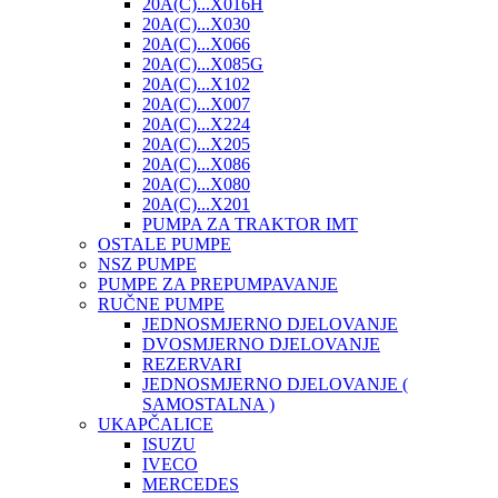
20A(C)...X016H
20A(C)...X030
20A(C)...X066
20A(C)...X085G
20A(C)...X102
20A(C)...X007
20A(C)...X224
20A(C)...X205
20A(C)...X086
20A(C)...X080
20A(C)...X201
PUMPA ZA TRAKTOR IMT
OSTALE PUMPE
NSZ PUMPE
PUMPE ZA PREPUMPAVANJE
RUČNE PUMPE
JEDNOSMJERNO DJELOVANJE
DVOSMJERNO DJELOVANJE
REZERVARI
JEDNOSMJERNO DJELOVANJE (
SAMOSTALNA )
UKAPČALICE
ISUZU
IVECO
MERCEDES