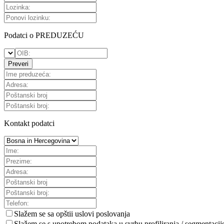
Podatci o PREDUZEĆU
Preveri
Kontakt podatci
Slažem se sa
opštii uslovi poslovanja
Slažem se s upotrebom podataka u svrhu profiliranja / segmentacij