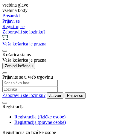
vsebina glave
vsebina body
Bosanski
Prijavi se
Registruj se
Zaboravili ste lozinku?
Vaša košarica je prazna
Košarica status
Vaša košarica je prazna
Zatvori košaricu
Prijavite se u web trgovinu
Zaboravili ste lozinku?
Zatvori
Prijavi se
Registracija
Registracija (fizičke osobe)
Registracija (pravne osobe)
Registracija za fizičke osobe