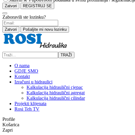
Zatvori
REGISTRUJ SE
Zaboravili ste lozinku?
Zatvori
Pošaljite mi novu lozinku
TRAŽI
O nama
GDJE SMO
Kontakt
Izračuni u hidraulici
Kalkulacija hidraulični cjepac
Kalkulacija hidraulični agregat
Kalkulacija hidraulični cilindar
Projekti klijenata
Rosi Teh TV
Profile
Košarica
Zapri