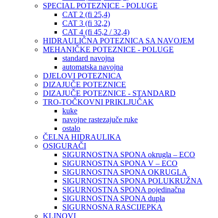
SPECIAL POTEZNICE - POLUGE
CAT 2 (fi 25,4)
CAT 3 (fi 32,2)
CAT 4 (fi 45,2 / 32,4)
HIDRAULIČNA POTEZNICA SA NAVOJEM
MEHANIČKE POTEZNICE - POLUGE
standard navojna
automatska navojna
DJELOVI POTEZNICA
DIZAJUČE POTEZNICE
DIZAJUČE POTEZNICE - STANDARD
TRO-TOČKOVNI PRIKLJUČAK
kuke
navojne rastezajuče ruke
ostalo
ČELNA HIDRAULIKA
OSIGURAČI
SIGURNOSTNA SPONA okrugla – ECO
SIGURNOSTNA SPONA V – ECO
SIGURNOSTNA SPONA OKRUGLA
SIGURNOSTNA SPONA POLUKRUŽNA
SIGURNOSTNA SPONA pojedinačna
SIGURNOSTNA SPONA dupla
SIGURNOSNA RASCIJEPKA
KLINOVI