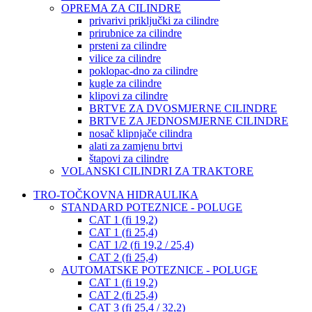
OPREMA ZA CILINDRE
privarivi priključki za cilindre
prirubnice za cilindre
prsteni za cilindre
vilice za cilindre
poklopac-dno za cilindre
kugle za cilindre
klipovi za cilindre
BRTVE ZA DVOSMJERNE CILINDRE
BRTVE ZA JEDNOSMJERNE CILINDRE
nosač klipnjače cilindra
alati za zamjenu brtvi
štapovi za cilindre
VOLANSKI CILINDRI ZA TRAKTORE
TRO-TOČKOVNA HIDRAULIKA
STANDARD POTEZNICE - POLUGE
CAT 1 (fi 19,2)
CAT 1 (fi 25,4)
CAT 1/2 (fi 19,2 / 25,4)
CAT 2 (fi 25,4)
AUTOMATSKE POTEZNICE - POLUGE
CAT 1 (fi 19,2)
CAT 2 (fi 25,4)
CAT 3 (fi 25,4 / 32,2)