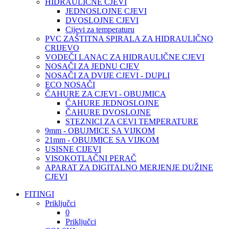
HIDRAULIČNE CJEVI
JEDNOSLOJNE CJEVI
DVOSLOJNE CJEVI
Cijevi za temperaturu
PVC ZAŠTITNA SPIRALA ZA HIDRAULIČNO
CRIJEVO
VODEČI LANAC ZA HIDRAULIČNE CJEVI
NOSAČI ZA JEDNU CJEV
NOSAČI ZA DVIJE CJEVI - DUPLI
ECO NOSAČI
ČAHURE ZA CJEVI - OBUJMICA
ČAHURE JEDNOSLOJNE
ČAHURE DVOSLOJNE
STEZNICI ZA CEVI TEMPERATURE
9mm - OBUJMICE SA VIJKOM
21mm - OBUJMICE SA VIJKOM
USISNE CIJEVI
VISOKOTLAČNI PERAČ
APARAT ZA DIGITALNO MERJENJE DUŽINE
CJEVI
FITINGI
Priključci
0
Priključci