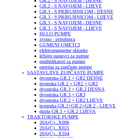
GR.2 - S NAVOJEM - DESNE
GR.2 - S NAVOJEM - LIJEVE
GR.3 - S PRIRUBNICOM - DESNE
GR.3 - S PRIRUBNICOM - LIJEVE
GR.3 - S NAVOJEM - DESNE
GR.3 - S NAVOJEM - LIJEVE
HI-LO PUMPE
zvono - prirubnica
GUMENI UMETCI
elektromagnetne sklopke
ležajni nastavci za pumpe
multiplikatori za pumpe
oprema za zupčaste pumpe
SASTAVLJIVE ZUPČASTE PUMPE
dvostruka GR.2 + GR2 DESNE
trostruka GR.2 + GR2 + GR2
dvostruka GR.3 + GR.2 DESNA
dvostruka GR.3 + GR3
dvostruka GR.2 + GR2 LIJEVE
trostruka GR.2+GR.2+GR.2 - LIJEVE
dupla GR.3 + GR.2 LIJEVA
TRAKTORSKE PUMPE
20A(C)...X006
20A(C)...X021
20A(C)...X104