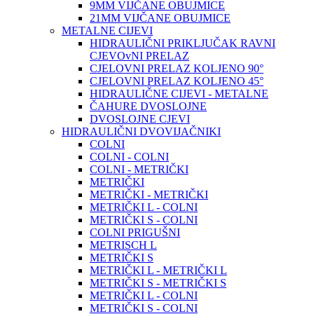
9MM VIJČANE OBUJMICE
21MM VIJČANE OBUJMICE
METALNE CIJEVI
HIDRAULIČNI PRIKLJUČAK RAVNI
CJEVOvNI PRELAZ
CJELOVNI PRELAZ KOLJENO 90°
CJELOVNI PRELAZ KOLJENO 45°
HIDRAULIČNE CIJEVI - METALNE
ČAHURE DVOSLOJNE
DVOSLOJNE CJEVI
HIDRAULIČNI DVOVIJAČNIKI
COLNI
COLNI - COLNI
COLNI - METRIČKI
METRIČKI
METRIČKI - METRIČKI
METRIČKI L - COLNI
METRIČKI S - COLNI
COLNI PRIGUŠNI
METRISCH L
METRIČKI S
METRIČKI L - METRIČKI L
METRIČKI S - METRIČKI S
METRIČKI L - COLNI
METRIČKI S - COLNI