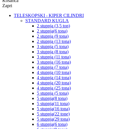
Košarica
Zapri
TELESKOPSKI - KIPER CILINDRI
STANDARD KUGLA
2 stupnja (3,5 ton)
2 stupnja(6 tona)
2 stupnja (9 tona)
2 stupnja (13 tona)
3 stupnja (5 tona)
3 stupnja (8 tona)
3 stupnja (11 tona)
3 stupnja (16 tona)
4 stupnja (7 tona)
4 stupnja (10 tona)
4 stupnja (14 tona)
4 stupnja (20 tona)
4 stupnja (25 tona)
5 stupnja (5 tona)
5 stupnja(8 tona)
5 stupnja(11 tona)
5 stupnja(16 tona)
5 stupnja(22 tone)
5 stupnja(29 tona)
6 stupnja(6 tona)