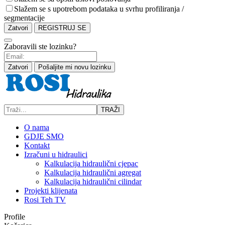
Slažem se s upotrebom podataka u svrhu profiliranja /
segmentacije
Zatvori
REGISTRUJ SE
Zaboravili ste lozinku?
Zatvori
Pošaljite mi novu lozinku
TRAŽI
O nama
GDJE SMO
Kontakt
Izračuni u hidraulici
Kalkulacija hidraulični cjepac
Kalkulacija hidraulični agregat
Kalkulacija hidraulični cilindar
Projekti klijenata
Rosi Teh TV
Profile