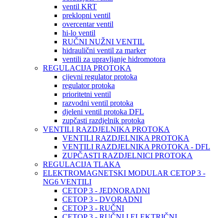
ventil KRT
preklopni ventil
overcentar ventil
hi-lo ventil
RUČNI NUŽNI VENTIL
hidraulični ventil za marker
ventili za upravljanje hidromotora
REGULACIJA PROTOKA
cijevni regulator protoka
regulator protoka
prioritetni ventil
razvodni ventil protoka
djeleni ventil protoka DFL
zupčasti razdjelnik protoka
VENTILI RAZDJELNIKA PROTOKA
VENTILI RAZDJELNIKA PROTOKA
VENTILI RAZDJELNIKA PROTOKA - DFL
ZUPČASTI RAZDJELNICI PROTOKA
REGULACIJA TLAKA
ELEKTROMAGNETSKI MODULAR CETOP 3 -
NG6 VENTILI
CETOP 3 - JEDNORADNI
CETOP 3 - DVORADNI
CETOP 3 - RUČNI
CETOP 3 - RUČNI I ELEKTRIČNI