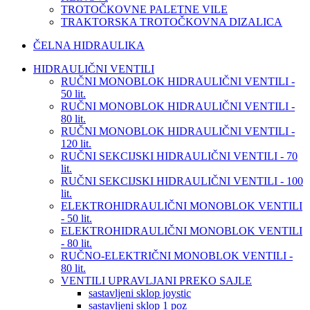
TROTOČKOVNE PALETNE VILE
TRAKTORSKA TROTOČKOVNA DIZALICA
ČELNA HIDRAULIKA
HIDRAULIČNI VENTILI
RUČNI MONOBLOK HIDRAULIČNI VENTILI -
50 lit.
RUČNI MONOBLOK HIDRAULIČNI VENTILI -
80 lit.
RUČNI MONOBLOK HIDRAULIČNI VENTILI -
120 lit.
RUČNI SEKCIJSKI HIDRAULIČNI VENTILI - 70
lit.
RUČNI SEKCIJSKI HIDRAULIČNI VENTILI - 100
lit.
ELEKTROHIDRAULIČNI MONOBLOK VENTILI
- 50 lit.
ELEKTROHIDRAULIČNI MONOBLOK VENTILI
- 80 lit.
RUČNO-ELEKTRIČNI MONOBLOK VENTILI -
80 lit.
VENTILI UPRAVLJANI PREKO SAJLE
sastavljeni sklop joystic
sastavljeni sklop 1 poz