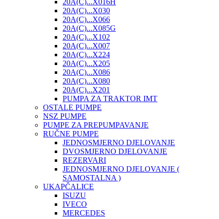
20A(C)...X016H
20A(C)...X030
20A(C)...X066
20A(C)...X085G
20A(C)...X102
20A(C)...X007
20A(C)...X224
20A(C)...X205
20A(C)...X086
20A(C)...X080
20A(C)...X201
PUMPA ZA TRAKTOR IMT
OSTALE PUMPE
NSZ PUMPE
PUMPE ZA PREPUMPAVANJE
RUČNE PUMPE
JEDNOSMJERNO DJELOVANJE
DVOSMJERNO DJELOVANJE
REZERVARI
JEDNOSMJERNO DJELOVANJE (
SAMOSTALNA )
UKAPČALICE
ISUZU
IVECO
MERCEDES