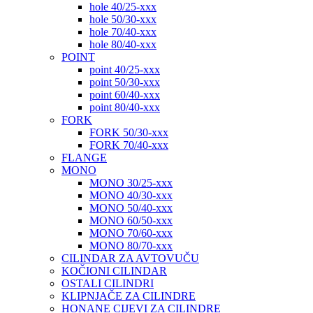
hole 40/25-xxx
hole 50/30-xxx
hole 70/40-xxx
hole 80/40-xxx
POINT
point 40/25-xxx
point 50/30-xxx
point 60/40-xxx
point 80/40-xxx
FORK
FORK 50/30-xxx
FORK 70/40-xxx
FLANGE
MONO
MONO 30/25-xxx
MONO 40/30-xxx
MONO 50/40-xxx
MONO 60/50-xxx
MONO 70/60-xxx
MONO 80/70-xxx
CILINDAR ZA AVTOVUČU
KOČIONI CILINDAR
OSTALI CILINDRI
KLIPNJAČE ZA CILINDRE
HONANE CIJEVI ZA CILINDRE