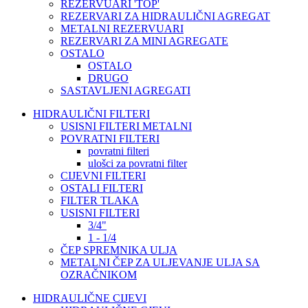
REZERVUARI 'TOP'
REZERVARI ZA HIDRAULIČNI AGREGAT
METALNI REZERVUARI
REZERVARI ZA MINI AGREGATE
OSTALO
OSTALO
DRUGO
SASTAVLJENI AGREGATI
HIDRAULIČNI FILTERI
USISNI FILTERI METALNI
POVRATNI FILTERI
povratni filteri
ulošci za povratni filter
CIJEVNI FILTERI
OSTALI FILTERI
FILTER TLAKA
USISNI FILTERI
3/4"
1 - 1/4
ČEP SPREMNIKA ULJA
METALNI ČEP ZA ULJEVANJE ULJA SA
OZRAČNIKOM
HIDRAULIČNE CIJEVI