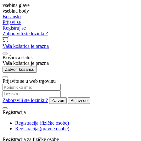
vsebina glave
vsebina body
Bosanski
Prijavi se
Registruj se
Zaboravili ste lozinku?
Vaša košarica je prazna
Košarica status
Vaša košarica je prazna
Zatvori košaricu
Prijavite se u web trgovinu
Zaboravili ste lozinku?
Zatvori
Prijavi se
Registracija
Registracija (fizičke osobe)
Registracija (pravne osobe)
Registracija za fizičke osobe