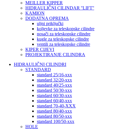
MEILLER KIPPER
HIDRAULIČNI CILINDAR ''LIFT''
KAMION
DODATNA OPREMA
uljni priključki
koljevke za teleskopske cilindre
nosači za teleskopske cilindre
kugle za teleskopske cilindre
ventili za teleskopske cilindre
KIPER CIJEVI
PROJEKTIRANJE CILINDRA
HIDRAULIČNI CILINDRI
STANDARD
standard 25/16-xxx
standard 32/20-xxx
standard 40/25-xxx
standard 50/30-xxx
standard 60/30-xxx
standard 60/40-xxx
standard 70-40-XXX
standard 80/40-xxx
standard 80/50-xxx
standard 100/50-xxx
HOLE