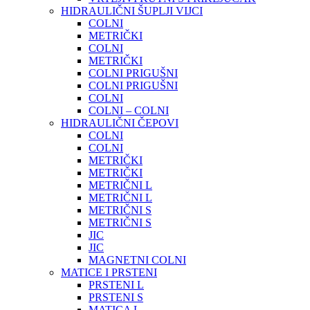
HIDRAULIČNI ŠUPLJI VIJCI
COLNI
METRIČKI
COLNI
METRIČKI
COLNI PRIGUŠNI
COLNI PRIGUŠNI
COLNI
COLNI – COLNI
HIDRAULIČNI ČEPOVI
COLNI
COLNI
METRIČKI
METRIČKI
METRIČNI L
METRIČNI L
METRIČNI S
METRIČNI S
JIC
JIC
MAGNETNI COLNI
MATICE I PRSTENI
PRSTENI L
PRSTENI S
MATICA L