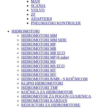
MAN
SCANIA
VOLVO
ZF
ADAPTERJI
PNEUMATSKI KONTROLER
HIDROMOTORI
HIDROMOTORI MM
HIDROMOTORI MM SIDE
HIDROMOTORI MP
HIDROMOTORI MR
HIDROMOTORI MR ECO
HIDROMOTORI MP (6 zuba)
HIDROMOTORI MS
HIDROMOTORI MS ECO
HIDROMOTORI MT
HIDROMOTORI MV
HIDROMOTORI B/MR - S KOČNICOM
KLIPNI HIDROMOTORI
HIDROMOTORI TMF
KOČNICA ZA HIDROMOTOR
HIDROMOTOR ZA POGON GUSJENICA
HIDROMOTORI KARDAN
REDUKTORI ZA HIDROMOTORE