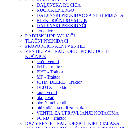
DALJINSKA RUČICA
RUČICA ENERGO
DALJINSKI PREKIDAČ SA ŠEST MIJESTA
ELEKTRIČNI JOYSTICK
DALJINSKI PREKIDAČI
konektori
RADIJSKI UPRAVLJAČI
TLAČNI PREKIDAČI
PROPORCIONALNI VENTILI
VENTILI ZA TRAKTORE - PRIKLJUČCI I
KOČNICE
kočni ventili
IMT - Traktor
FIAT - Traktor
MF - Traktor
JOHN DEERE - Traktor
DEUTZ - Traktor
kiper ventil
okopavač
obračajuči ventil
hidraulični ventili za marker
VENTIL ZA UPRAVLJANJE KOTAČIMA
FORD - Traktor
RAZŠIRENJE TRAKTORSKIH KIPER IZLAZA