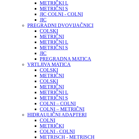
METRIČKI L
METRIČNI S
JIC COLNI - COLNI
JIC
PREGRADNI DVOVIJAČNICI
COLSKI
METRIČNI
METRIČNI L
METRIČNI S
JIC
PREGRADNA MATICA
VRTLJIVA MATICA
COLSKI
METRIČNI
COLSKI
METRIČNI
METRIČNI L
METRIČNI S
COLNI – COLNI
COLNI – METRIČNI
HIDRAULIČNI ADAPTERI
COLNI
METRIČKI
COLNI - COLNI
METRISCH - METRISCH