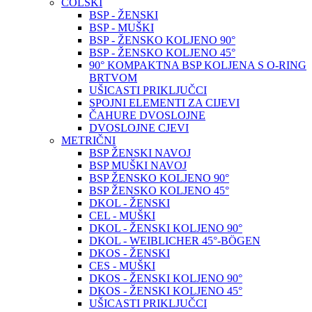
COLSKI
BSP - ŽENSKI
BSP - MUŠKI
BSP - ŽENSKO KOLJENO 90°
BSP - ŽENSKO KOLJENO 45°
90° KOMPAKTNA BSP KOLJENA S O-RING
BRTVOM
UŠICASTI PRIKLJUČCI
SPOJNI ELEMENTI ZA CIJEVI
ČAHURE DVOSLOJNE
DVOSLOJNE CJEVI
METRIČNI
BSP ŽENSKI NAVOJ
BSP MUŠKI NAVOJ
BSP ŽENSKO KOLJENO 90°
BSP ŽENSKO KOLJENO 45°
DKOL - ŽENSKI
CEL - MUŠKI
DKOL - ŽENSKI KOLJENO 90°
DKOL - WEIBLICHER 45°-BÖGEN
DKOS - ŽENSKI
CES - MUŠKI
DKOS - ŽENSKI KOLJENO 90°
DKOS - ŽENSKI KOLJENO 45°
UŠICASTI PRIKLJUČCI