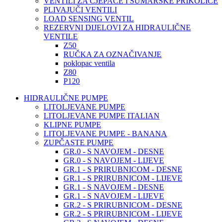
VENTILI ZA CJEPAČE I ŠUMARSKE PRIKOLICE
PLIVAJUČI VENTILI
LOAD SENSING VENTIL
REZERVNI DIJELOVI ZA HIDRAULIČNE
VENTILE
Z50
RUČKA ZA OZNAČIVANJE
poklopac ventila
Z80
P120
HIDRAULIČNE PUMPE
LITOLJEVANE PUMPE
LITOLJEVANE PUMPE ITALIAN
KLIPNE PUMPE
LITOLJEVANE PUMPE - BANANA
ZUPČASTE PUMPE
GR.0 - S NAVOJEM - DESNE
GR.0 - S NAVOJEM - LIJEVE
GR.1 - S PRIRUBNICOM - DESNE
GR.1 - S PRIRUBNICOM - LIJEVE
GR.1 - S NAVOJEM - DESNE
GR.1 - S NAVOJEM - LIJEVE
GR.2 - S PRIRUBNICOM - DESNE
GR.2 - S PRIRUBNICOM - LIJEVE