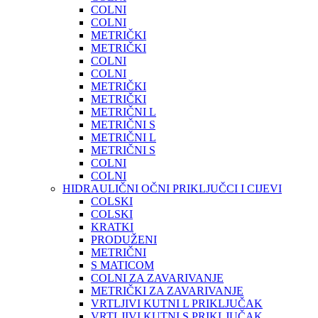
COLNI
COLNI
METRIČKI
METRIČKI
COLNI
COLNI
METRIČKI
METRIČKI
METRIČNI L
METRIČNI S
METRIČNI L
METRIČNI S
COLNI
COLNI
HIDRAULIČNI OČNI PRIKLJUČCI I CIJEVI
COLSKI
COLSKI
KRATKI
PRODUŽENI
METRIČNI
S MATICOM
COLNI ZA ZAVARIVANJE
METRIČKI ZA ZAVARIVANJE
VRTLJIVI KUTNI L PRIKLJUČAK
VRTLJIVI KUTNI S PRIKLJUČAK