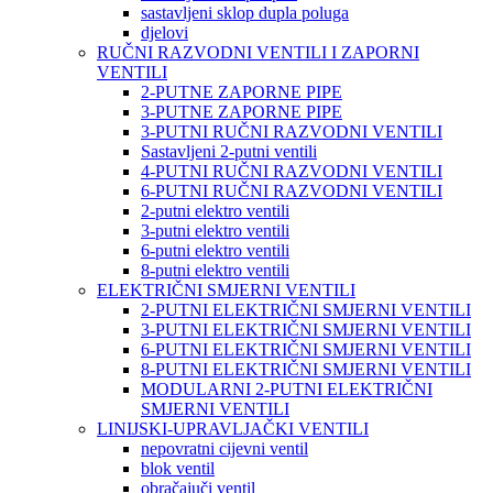
sastavljeni sklop dupla poluga
djelovi
RUČNI RAZVODNI VENTILI I ZAPORNI
VENTILI
2-PUTNE ZAPORNE PIPE
3-PUTNE ZAPORNE PIPE
3-PUTNI RUČNI RAZVODNI VENTILI
Sastavljeni 2-putni ventili
4-PUTNI RUČNI RAZVODNI VENTILI
6-PUTNI RUČNI RAZVODNI VENTILI
2-putni elektro ventili
3-putni elektro ventili
6-putni elektro ventili
8-putni elektro ventili
ELEKTRIČNI SMJERNI VENTILI
2-PUTNI ELEKTRIČNI SMJERNI VENTILI
3-PUTNI ELEKTRIČNI SMJERNI VENTILI
6-PUTNI ELEKTRIČNI SMJERNI VENTILI
8-PUTNI ELEKTRIČNI SMJERNI VENTILI
MODULARNI 2-PUTNI ELEKTRIČNI
SMJERNI VENTILI
LINIJSKI-UPRAVLJAČKI VENTILI
nepovratni cijevni ventil
blok ventil
obračajuči ventil