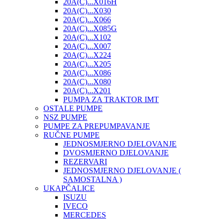
20A(C)...X016H
20A(C)...X030
20A(C)...X066
20A(C)...X085G
20A(C)...X102
20A(C)...X007
20A(C)...X224
20A(C)...X205
20A(C)...X086
20A(C)...X080
20A(C)...X201
PUMPA ZA TRAKTOR IMT
OSTALE PUMPE
NSZ PUMPE
PUMPE ZA PREPUMPAVANJE
RUČNE PUMPE
JEDNOSMJERNO DJELOVANJE
DVOSMJERNO DJELOVANJE
REZERVARI
JEDNOSMJERNO DJELOVANJE (
SAMOSTALNA )
UKAPČALICE
ISUZU
IVECO
MERCEDES