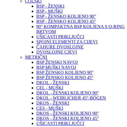
COLSKI
BSP - ŽENSKI
BSP - MUŠKI
BSP - ŽENSKO KOLJENO 90°
BSP - ŽENSKO KOLJENO 45°
90° KOMPAKTNA BSP KOLJENA S O-RING
BRTVOM
UŠICASTI PRIKLJUČCI
SPOJNI ELEMENTI ZA CIJEVI
ČAHURE DVOSLOJNE
DVOSLOJNE CJEVI
METRIČNI
BSP ŽENSKI NAVOJ
BSP MUŠKI NAVOJ
BSP ŽENSKO KOLJENO 90°
BSP ŽENSKO KOLJENO 45°
DKOL - ŽENSKI
CEL - MUŠKI
DKOL - ŽENSKI KOLJENO 90°
DKOL - WEIBLICHER 45°-BÖGEN
DKOS - ŽENSKI
CES - MUŠKI
DKOS - ŽENSKI KOLJENO 90°
DKOS - ŽENSKI KOLJENO 45°
UŠICASTI PRIKLJUČCI