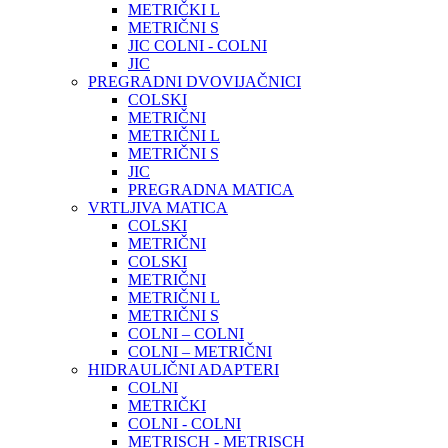
METRIČKI L
METRIČNI S
JIC COLNI - COLNI
JIC
PREGRADNI DVOVIJAČNICI
COLSKI
METRIČNI
METRIČNI L
METRIČNI S
JIC
PREGRADNA MATICA
VRTLJIVA MATICA
COLSKI
METRIČNI
COLSKI
METRIČNI
METRIČNI L
METRIČNI S
COLNI – COLNI
COLNI – METRIČNI
HIDRAULIČNI ADAPTERI
COLNI
METRIČKI
COLNI - COLNI
METRISCH - METRISCH