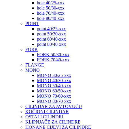
hole 40/25-xxx
hole 50/30-xxx
hole 70/40-xxx
hole 80/40-xxx
POINT
point 40/25-xxx
point 50/30-xxx
point 60/40-xxx
point 80/40-xxx
FORK
FORK 50/30-xxx
FORK 70/40-xxx
FLANGE
MONO
MONO 30/25-xxx
MONO 40/30-xxx
MONO 50/40-xxx
MONO 60/50-xxx
MONO 70/60-xxx
MONO 80/70-xxx
CILINDAR ZA AVTOVUČU
KOČIONI CILINDAR
OSTALI CILINDRI
KLIPNJAČE ZA CILINDRE
HONANE CIJEVI ZA CILINDRE