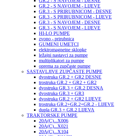
GR.2 - S NAVOJEM - DESNE
GR.2 - S NAVOJEM - LIJEVE
GR.3 - S PRIRUBNICOM - DESNE
GR.3 - S PRIRUBNICOM - LIJEVE
GR.3 - S NAVOJEM - DESNE
GR.3 - S NAVOJEM - LIJEVE
HI-LO PUMPE
zvono - prirubnica
GUMENI UMETCI
elektromagnetne sklopke
ležajni nastavci za pumpe
multiplikatori za pumpe
oprema za zupčaste pumpe
SASTAVLJIVE ZUPČASTE PUMPE
dvostruka GR.2 + GR2 DESNE
trostruka GR.2 + GR2 + GR2
dvostruka GR.3 + GR.2 DESNA
dvostruka GR.3 + GR3
dvostruka GR.2 + GR2 LIJEVE
trostruka GR.2+GR.2+GR.2 - LIJEVE
dupla GR.3 + GR.2 LIJEVA
TRAKTORSKE PUMPE
20A(C)...X006
20A(C)...X021
20A(C)...X104