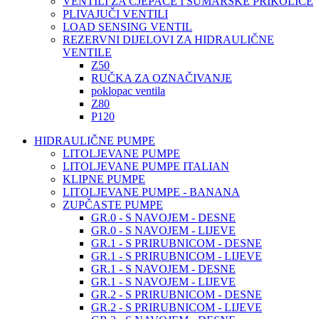
VENTILI ZA CJEPAČE I ŠUMARSKE PRIKOLICE
PLIVAJUČI VENTILI
LOAD SENSING VENTIL
REZERVNI DIJELOVI ZA HIDRAULIČNE
VENTILE
Z50
RUČKA ZA OZNAČIVANJE
poklopac ventila
Z80
P120
HIDRAULIČNE PUMPE
LITOLJEVANE PUMPE
LITOLJEVANE PUMPE ITALIAN
KLIPNE PUMPE
LITOLJEVANE PUMPE - BANANA
ZUPČASTE PUMPE
GR.0 - S NAVOJEM - DESNE
GR.0 - S NAVOJEM - LIJEVE
GR.1 - S PRIRUBNICOM - DESNE
GR.1 - S PRIRUBNICOM - LIJEVE
GR.1 - S NAVOJEM - DESNE
GR.1 - S NAVOJEM - LIJEVE
GR.2 - S PRIRUBNICOM - DESNE
GR.2 - S PRIRUBNICOM - LIJEVE