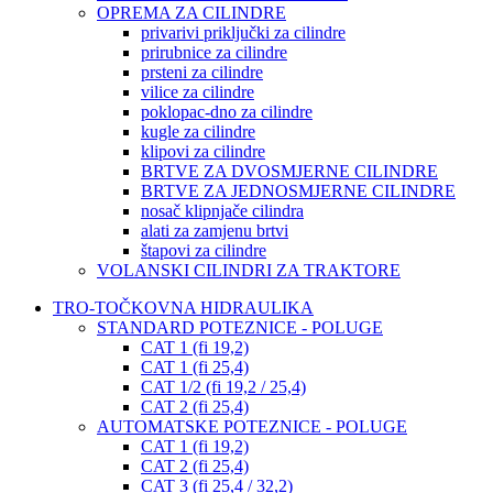
OPREMA ZA CILINDRE
privarivi priključki za cilindre
prirubnice za cilindre
prsteni za cilindre
vilice za cilindre
poklopac-dno za cilindre
kugle za cilindre
klipovi za cilindre
BRTVE ZA DVOSMJERNE CILINDRE
BRTVE ZA JEDNOSMJERNE CILINDRE
nosač klipnjače cilindra
alati za zamjenu brtvi
štapovi za cilindre
VOLANSKI CILINDRI ZA TRAKTORE
TRO-TOČKOVNA HIDRAULIKA
STANDARD POTEZNICE - POLUGE
CAT 1 (fi 19,2)
CAT 1 (fi 25,4)
CAT 1/2 (fi 19,2 / 25,4)
CAT 2 (fi 25,4)
AUTOMATSKE POTEZNICE - POLUGE
CAT 1 (fi 19,2)
CAT 2 (fi 25,4)
CAT 3 (fi 25,4 / 32,2)