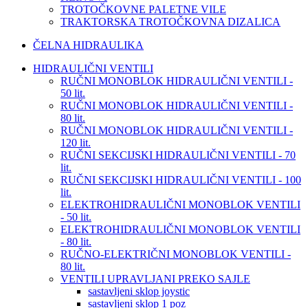
TROTOČKOVNE PALETNE VILE
TRAKTORSKA TROTOČKOVNA DIZALICA
ČELNA HIDRAULIKA
HIDRAULIČNI VENTILI
RUČNI MONOBLOK HIDRAULIČNI VENTILI -
50 lit.
RUČNI MONOBLOK HIDRAULIČNI VENTILI -
80 lit.
RUČNI MONOBLOK HIDRAULIČNI VENTILI -
120 lit.
RUČNI SEKCIJSKI HIDRAULIČNI VENTILI - 70
lit.
RUČNI SEKCIJSKI HIDRAULIČNI VENTILI - 100
lit.
ELEKTROHIDRAULIČNI MONOBLOK VENTILI
- 50 lit.
ELEKTROHIDRAULIČNI MONOBLOK VENTILI
- 80 lit.
RUČNO-ELEKTRIČNI MONOBLOK VENTILI -
80 lit.
VENTILI UPRAVLJANI PREKO SAJLE
sastavljeni sklop joystic
sastavljeni sklop 1 poz