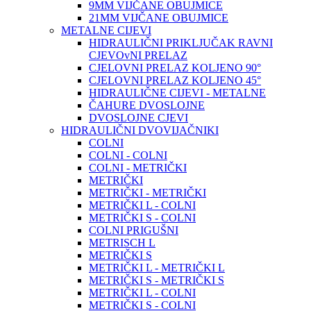
9MM VIJČANE OBUJMICE
21MM VIJČANE OBUJMICE
METALNE CIJEVI
HIDRAULIČNI PRIKLJUČAK RAVNI
CJEVOvNI PRELAZ
CJELOVNI PRELAZ KOLJENO 90°
CJELOVNI PRELAZ KOLJENO 45°
HIDRAULIČNE CIJEVI - METALNE
ČAHURE DVOSLOJNE
DVOSLOJNE CJEVI
HIDRAULIČNI DVOVIJAČNIKI
COLNI
COLNI - COLNI
COLNI - METRIČKI
METRIČKI
METRIČKI - METRIČKI
METRIČKI L - COLNI
METRIČKI S - COLNI
COLNI PRIGUŠNI
METRISCH L
METRIČKI S
METRIČKI L - METRIČKI L
METRIČKI S - METRIČKI S
METRIČKI L - COLNI
METRIČKI S - COLNI