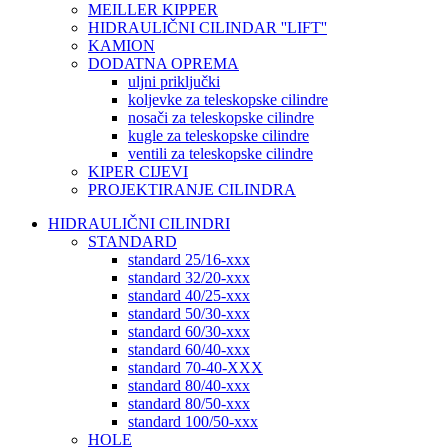
MEILLER KIPPER
HIDRAULIČNI CILINDAR ''LIFT''
KAMION
DODATNA OPREMA
uljni priključki
koljevke za teleskopske cilindre
nosači za teleskopske cilindre
kugle za teleskopske cilindre
ventili za teleskopske cilindre
KIPER CIJEVI
PROJEKTIRANJE CILINDRA
HIDRAULIČNI CILINDRI
STANDARD
standard 25/16-xxx
standard 32/20-xxx
standard 40/25-xxx
standard 50/30-xxx
standard 60/30-xxx
standard 60/40-xxx
standard 70-40-XXX
standard 80/40-xxx
standard 80/50-xxx
standard 100/50-xxx
HOLE