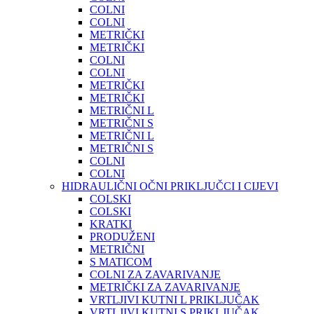
COLNI
COLNI
METRIČKI
METRIČKI
COLNI
COLNI
METRIČKI
METRIČKI
METRIČNI L
METRIČNI S
METRIČNI L
METRIČNI S
COLNI
COLNI
HIDRAULIČNI OČNI PRIKLJUČCI I CIJEVI
COLSKI
COLSKI
KRATKI
PRODUŽENI
METRIČNI
S MATICOM
COLNI ZA ZAVARIVANJE
METRIČKI ZA ZAVARIVANJE
VRTLJIVI KUTNI L PRIKLJUČAK
VRTLJIVI KUTNI S PRIKLJUČAK