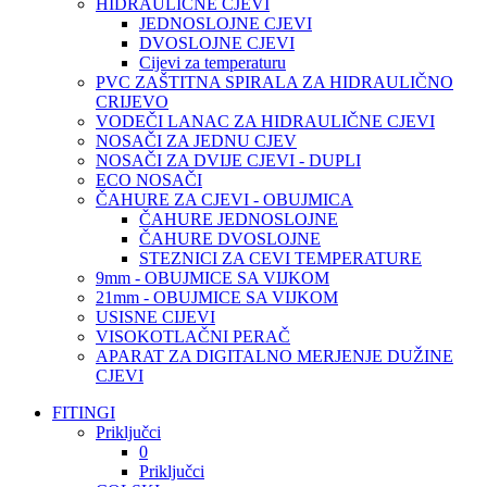
HIDRAULIČNE CJEVI
JEDNOSLOJNE CJEVI
DVOSLOJNE CJEVI
Cijevi za temperaturu
PVC ZAŠTITNA SPIRALA ZA HIDRAULIČNO
CRIJEVO
VODEČI LANAC ZA HIDRAULIČNE CJEVI
NOSAČI ZA JEDNU CJEV
NOSAČI ZA DVIJE CJEVI - DUPLI
ECO NOSAČI
ČAHURE ZA CJEVI - OBUJMICA
ČAHURE JEDNOSLOJNE
ČAHURE DVOSLOJNE
STEZNICI ZA CEVI TEMPERATURE
9mm - OBUJMICE SA VIJKOM
21mm - OBUJMICE SA VIJKOM
USISNE CIJEVI
VISOKOTLAČNI PERAČ
APARAT ZA DIGITALNO MERJENJE DUŽINE
CJEVI
FITINGI
Priključci
0
Priključci