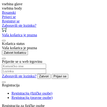
vsebina glave
vsebina body
Bosanski
Prijavi se
Registruj se
Zaboravili ste lozinku?
Vaša košarica je prazna
Košarica status
Vaša košarica je prazna
Zatvori košaricu
Prijavite se u web trgovinu
Zaboravili ste lozinku?
Zatvori
Prijavi se
Registracija
Registracija (fizičke osobe)
Registracija (pravne osobe)
Registracija za fizičke osobe