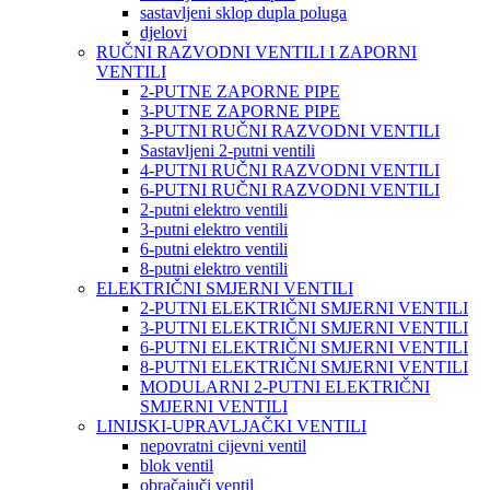
sastavljeni sklop dupla poluga
djelovi
RUČNI RAZVODNI VENTILI I ZAPORNI
VENTILI
2-PUTNE ZAPORNE PIPE
3-PUTNE ZAPORNE PIPE
3-PUTNI RUČNI RAZVODNI VENTILI
Sastavljeni 2-putni ventili
4-PUTNI RUČNI RAZVODNI VENTILI
6-PUTNI RUČNI RAZVODNI VENTILI
2-putni elektro ventili
3-putni elektro ventili
6-putni elektro ventili
8-putni elektro ventili
ELEKTRIČNI SMJERNI VENTILI
2-PUTNI ELEKTRIČNI SMJERNI VENTILI
3-PUTNI ELEKTRIČNI SMJERNI VENTILI
6-PUTNI ELEKTRIČNI SMJERNI VENTILI
8-PUTNI ELEKTRIČNI SMJERNI VENTILI
MODULARNI 2-PUTNI ELEKTRIČNI
SMJERNI VENTILI
LINIJSKI-UPRAVLJAČKI VENTILI
nepovratni cijevni ventil
blok ventil
obračajuči ventil