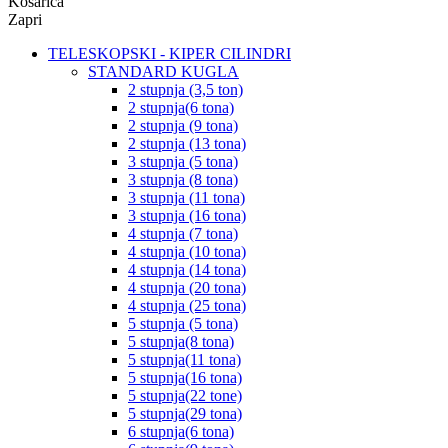
Košarica
Zapri
TELESKOPSKI - KIPER CILINDRI
STANDARD KUGLA
2 stupnja (3,5 ton)
2 stupnja(6 tona)
2 stupnja (9 tona)
2 stupnja (13 tona)
3 stupnja (5 tona)
3 stupnja (8 tona)
3 stupnja (11 tona)
3 stupnja (16 tona)
4 stupnja (7 tona)
4 stupnja (10 tona)
4 stupnja (14 tona)
4 stupnja (20 tona)
4 stupnja (25 tona)
5 stupnja (5 tona)
5 stupnja(8 tona)
5 stupnja(11 tona)
5 stupnja(16 tona)
5 stupnja(22 tone)
5 stupnja(29 tona)
6 stupnja(6 tona)