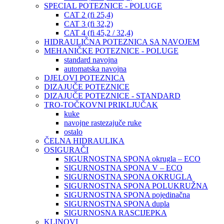
SPECIAL POTEZNICE - POLUGE
CAT 2 (fi 25,4)
CAT 3 (fi 32,2)
CAT 4 (fi 45,2 / 32,4)
HIDRAULIČNA POTEZNICA SA NAVOJEM
MEHANIČKE POTEZNICE - POLUGE
standard navojna
automatska navojna
DJELOVI POTEZNICA
DIZAJUČE POTEZNICE
DIZAJUČE POTEZNICE - STANDARD
TRO-TOČKOVNI PRIKLJUČAK
kuke
navojne rastezajuče ruke
ostalo
ČELNA HIDRAULIKA
OSIGURAČI
SIGURNOSTNA SPONA okrugla – ECO
SIGURNOSTNA SPONA V – ECO
SIGURNOSTNA SPONA OKRUGLA
SIGURNOSTNA SPONA POLUKRUŽNA
SIGURNOSTNA SPONA pojedinačna
SIGURNOSTNA SPONA dupla
SIGURNOSNA RASCIJEPKA
KLINOVI