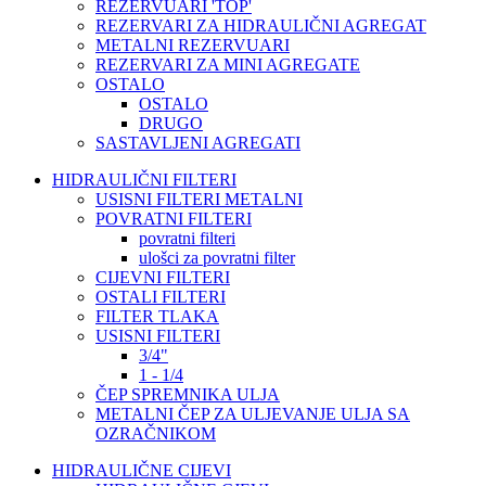
REZERVUARI 'TOP'
REZERVARI ZA HIDRAULIČNI AGREGAT
METALNI REZERVUARI
REZERVARI ZA MINI AGREGATE
OSTALO
OSTALO
DRUGO
SASTAVLJENI AGREGATI
HIDRAULIČNI FILTERI
USISNI FILTERI METALNI
POVRATNI FILTERI
povratni filteri
ulošci za povratni filter
CIJEVNI FILTERI
OSTALI FILTERI
FILTER TLAKA
USISNI FILTERI
3/4"
1 - 1/4
ČEP SPREMNIKA ULJA
METALNI ČEP ZA ULJEVANJE ULJA SA
OZRAČNIKOM
HIDRAULIČNE CIJEVI