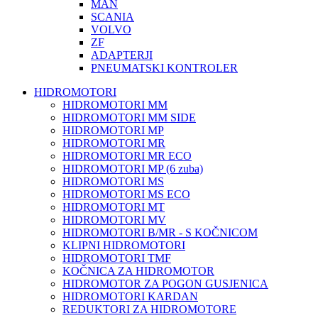
MAN
SCANIA
VOLVO
ZF
ADAPTERJI
PNEUMATSKI KONTROLER
HIDROMOTORI
HIDROMOTORI MM
HIDROMOTORI MM SIDE
HIDROMOTORI MP
HIDROMOTORI MR
HIDROMOTORI MR ECO
HIDROMOTORI MP (6 zuba)
HIDROMOTORI MS
HIDROMOTORI MS ECO
HIDROMOTORI MT
HIDROMOTORI MV
HIDROMOTORI B/MR - S KOČNICOM
KLIPNI HIDROMOTORI
HIDROMOTORI TMF
KOČNICA ZA HIDROMOTOR
HIDROMOTOR ZA POGON GUSJENICA
HIDROMOTORI KARDAN
REDUKTORI ZA HIDROMOTORE