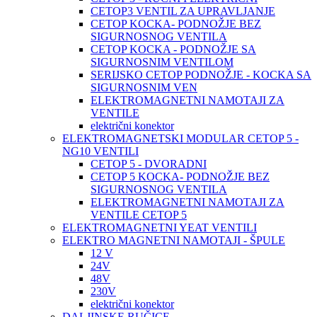
CETOP3 VENTIL ZA UPRAVLJANJE
CETOP KOCKA- PODNOŽJE BEZ
SIGURNOSNOG VENTILA
CETOP KOCKA - PODNOŽJE SA
SIGURNOSNIM VENTILOM
SERIJSKO CETOP PODNOŽJE - KOCKA SA
SIGURNOSNIM VEN
ELEKTROMAGNETNI NAMOTAJI ZA
VENTILE
električni konektor
ELEKTROMAGNETSKI MODULAR CETOP 5 -
NG10 VENTILI
CETOP 5 - DVORADNI
CETOP 5 KOCKA- PODNOŽJE BEZ
SIGURNOSNOG VENTILA
ELEKTROMAGNETNI NAMOTAJI ZA
VENTILE CETOP 5
ELEKTROMAGNETNI YEAT VENTILI
ELEKTRO MAGNETNI NAMOTAJI - ŠPULE
12 V
24V
48V
230V
električni konektor
DALJINSKE RUČICE