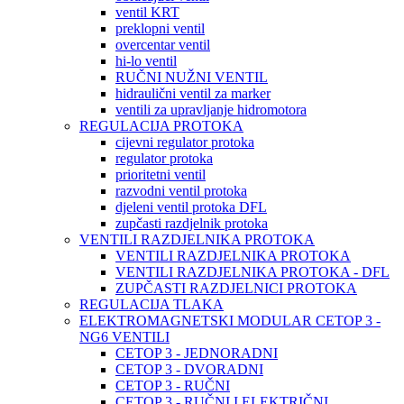
ventil KRT
preklopni ventil
overcentar ventil
hi-lo ventil
RUČNI NUŽNI VENTIL
hidraulični ventil za marker
ventili za upravljanje hidromotora
REGULACIJA PROTOKA
cijevni regulator protoka
regulator protoka
prioritetni ventil
razvodni ventil protoka
djeleni ventil protoka DFL
zupčasti razdjelnik protoka
VENTILI RAZDJELNIKA PROTOKA
VENTILI RAZDJELNIKA PROTOKA
VENTILI RAZDJELNIKA PROTOKA - DFL
ZUPČASTI RAZDJELNICI PROTOKA
REGULACIJA TLAKA
ELEKTROMAGNETSKI MODULAR CETOP 3 -
NG6 VENTILI
CETOP 3 - JEDNORADNI
CETOP 3 - DVORADNI
CETOP 3 - RUČNI
CETOP 3 - RUČNI I ELEKTRIČNI