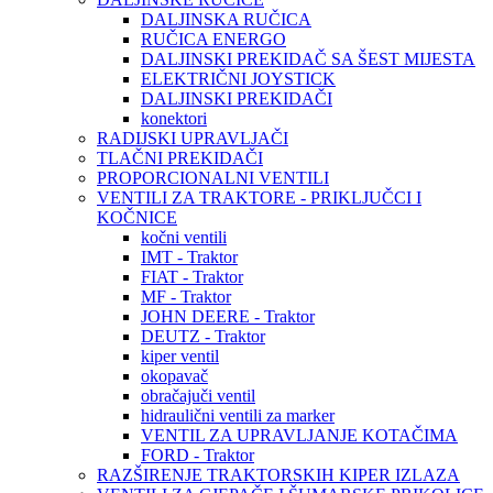
DALJINSKA RUČICA
RUČICA ENERGO
DALJINSKI PREKIDAČ SA ŠEST MIJESTA
ELEKTRIČNI JOYSTICK
DALJINSKI PREKIDAČI
konektori
RADIJSKI UPRAVLJAČI
TLAČNI PREKIDAČI
PROPORCIONALNI VENTILI
VENTILI ZA TRAKTORE - PRIKLJUČCI I
KOČNICE
kočni ventili
IMT - Traktor
FIAT - Traktor
MF - Traktor
JOHN DEERE - Traktor
DEUTZ - Traktor
kiper ventil
okopavač
obračajuči ventil
hidraulični ventili za marker
VENTIL ZA UPRAVLJANJE KOTAČIMA
FORD - Traktor
RAZŠIRENJE TRAKTORSKIH KIPER IZLAZA