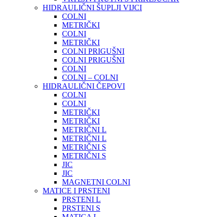
HIDRAULIČNI ŠUPLJI VIJCI
COLNI
METRIČKI
COLNI
METRIČKI
COLNI PRIGUŠNI
COLNI PRIGUŠNI
COLNI
COLNI – COLNI
HIDRAULIČNI ČEPOVI
COLNI
COLNI
METRIČKI
METRIČKI
METRIČNI L
METRIČNI L
METRIČNI S
METRIČNI S
JIC
JIC
MAGNETNI COLNI
MATICE I PRSTENI
PRSTENI L
PRSTENI S
MATICA L