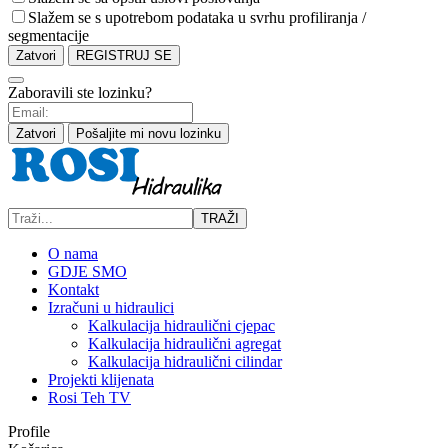
Slažem se s upotrebom podataka u svrhu profiliranja /
segmentacije
Zatvori
REGISTRUJ SE
Zaboravili ste lozinku?
Zatvori
Pošaljite mi novu lozinku
TRAŽI
O nama
GDJE SMO
Kontakt
Izračuni u hidraulici
Kalkulacija hidraulični cjepac
Kalkulacija hidraulični agregat
Kalkulacija hidraulični cilindar
Projekti klijenata
Rosi Teh TV
Profile