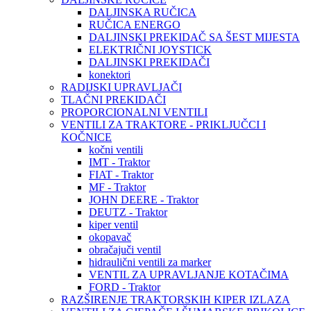
DALJINSKA RUČICA
RUČICA ENERGO
DALJINSKI PREKIDAČ SA ŠEST MIJESTA
ELEKTRIČNI JOYSTICK
DALJINSKI PREKIDAČI
konektori
RADIJSKI UPRAVLJAČI
TLAČNI PREKIDAČI
PROPORCIONALNI VENTILI
VENTILI ZA TRAKTORE - PRIKLJUČCI I
KOČNICE
kočni ventili
IMT - Traktor
FIAT - Traktor
MF - Traktor
JOHN DEERE - Traktor
DEUTZ - Traktor
kiper ventil
okopavač
obračajuči ventil
hidraulični ventili za marker
VENTIL ZA UPRAVLJANJE KOTAČIMA
FORD - Traktor
RAZŠIRENJE TRAKTORSKIH KIPER IZLAZA