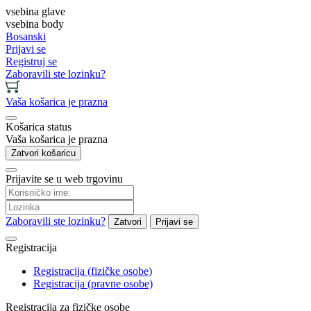
vsebina glave
vsebina body
Bosanski
Prijavi se
Registruj se
Zaboravili ste lozinku?
Vaša košarica je prazna
Košarica status
Vaša košarica je prazna
Zatvori košaricu
Prijavite se u web trgovinu
Zaboravili ste lozinku?
Zatvori
Prijavi se
Registracija
Registracija (fizičke osobe)
Registracija (pravne osobe)
Registracija za fizičke osobe