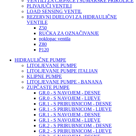
VENTILI ZA CJEPAČE I ŠUMARSKE PRIKOLICE
PLIVAJUČI VENTILI
LOAD SENSING VENTIL
REZERVNI DIJELOVI ZA HIDRAULIČNE
VENTILE
Z50
RUČKA ZA OZNAČIVANJE
poklopac ventila
Z80
P120
HIDRAULIČNE PUMPE
LITOLJEVANE PUMPE
LITOLJEVANE PUMPE ITALIAN
KLIPNE PUMPE
LITOLJEVANE PUMPE - BANANA
ZUPČASTE PUMPE
GR.0 - S NAVOJEM - DESNE
GR.0 - S NAVOJEM - LIJEVE
GR.1 - S PRIRUBNICOM - DESNE
GR.1 - S PRIRUBNICOM - LIJEVE
GR.1 - S NAVOJEM - DESNE
GR.1 - S NAVOJEM - LIJEVE
GR.2 - S PRIRUBNICOM - DESNE
GR.2 - S PRIRUBNICOM - LIJEVE