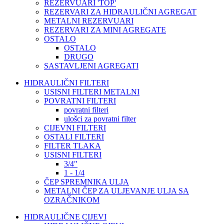
REZERVUARI 'TOP'
REZERVARI ZA HIDRAULIČNI AGREGAT
METALNI REZERVUARI
REZERVARI ZA MINI AGREGATE
OSTALO
OSTALO
DRUGO
SASTAVLJENI AGREGATI
HIDRAULIČNI FILTERI
USISNI FILTERI METALNI
POVRATNI FILTERI
povratni filteri
ulošci za povratni filter
CIJEVNI FILTERI
OSTALI FILTERI
FILTER TLAKA
USISNI FILTERI
3/4"
1 - 1/4
ČEP SPREMNIKA ULJA
METALNI ČEP ZA ULJEVANJE ULJA SA
OZRAČNIKOM
HIDRAULIČNE CIJEVI