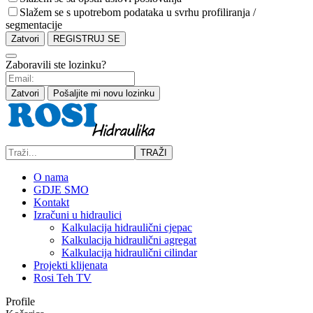
Slažem se s upotrebom podataka u svrhu profiliranja /
segmentacije
Zatvori
REGISTRUJ SE
Zaboravili ste lozinku?
Zatvori
Pošaljite mi novu lozinku
TRAŽI
O nama
GDJE SMO
Kontakt
Izračuni u hidraulici
Kalkulacija hidraulični cjepac
Kalkulacija hidraulični agregat
Kalkulacija hidraulični cilindar
Projekti klijenata
Rosi Teh TV
Profile