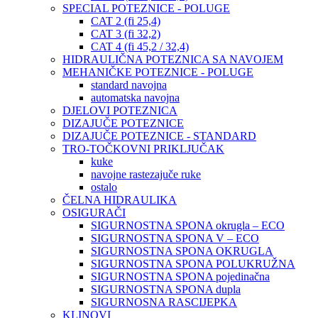
SPECIAL POTEZNICE - POLUGE
CAT 2 (fi 25,4)
CAT 3 (fi 32,2)
CAT 4 (fi 45,2 / 32,4)
HIDRAULIČNA POTEZNICA SA NAVOJEM
MEHANIČKE POTEZNICE - POLUGE
standard navojna
automatska navojna
DJELOVI POTEZNICA
DIZAJUČE POTEZNICE
DIZAJUČE POTEZNICE - STANDARD
TRO-TOČKOVNI PRIKLJUČAK
kuke
navojne rastezajuče ruke
ostalo
ČELNA HIDRAULIKA
OSIGURAČI
SIGURNOSTNA SPONA okrugla – ECO
SIGURNOSTNA SPONA V – ECO
SIGURNOSTNA SPONA OKRUGLA
SIGURNOSTNA SPONA POLUKRUŽNA
SIGURNOSTNA SPONA pojedinačna
SIGURNOSTNA SPONA dupla
SIGURNOSNA RASCIJEPKA
KLINOVI