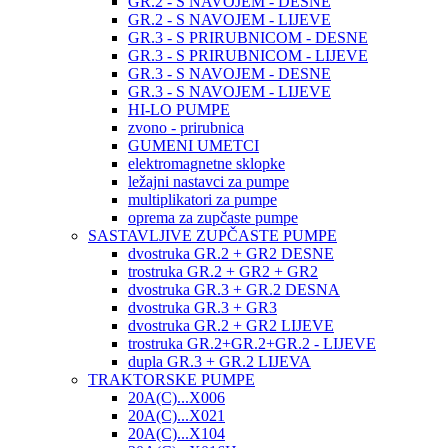
GR.2 - S NAVOJEM - DESNE
GR.2 - S NAVOJEM - LIJEVE
GR.3 - S PRIRUBNICOM - DESNE
GR.3 - S PRIRUBNICOM - LIJEVE
GR.3 - S NAVOJEM - DESNE
GR.3 - S NAVOJEM - LIJEVE
HI-LO PUMPE
zvono - prirubnica
GUMENI UMETCI
elektromagnetne sklopke
ležajni nastavci za pumpe
multiplikatori za pumpe
oprema za zupčaste pumpe
SASTAVLJIVE ZUPČASTE PUMPE
dvostruka GR.2 + GR2 DESNE
trostruka GR.2 + GR2 + GR2
dvostruka GR.3 + GR.2 DESNA
dvostruka GR.3 + GR3
dvostruka GR.2 + GR2 LIJEVE
trostruka GR.2+GR.2+GR.2 - LIJEVE
dupla GR.3 + GR.2 LIJEVA
TRAKTORSKE PUMPE
20A(C)...X006
20A(C)...X021
20A(C)...X104