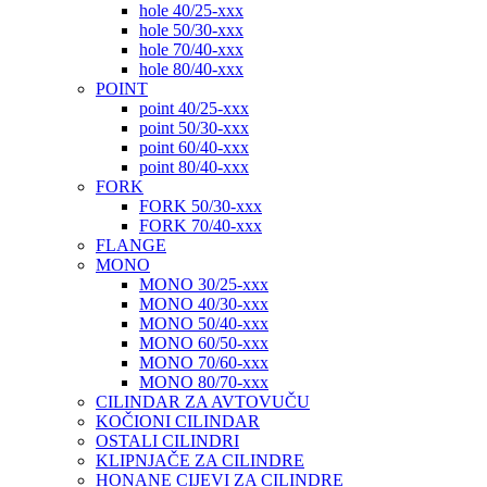
hole 40/25-xxx
hole 50/30-xxx
hole 70/40-xxx
hole 80/40-xxx
POINT
point 40/25-xxx
point 50/30-xxx
point 60/40-xxx
point 80/40-xxx
FORK
FORK 50/30-xxx
FORK 70/40-xxx
FLANGE
MONO
MONO 30/25-xxx
MONO 40/30-xxx
MONO 50/40-xxx
MONO 60/50-xxx
MONO 70/60-xxx
MONO 80/70-xxx
CILINDAR ZA AVTOVUČU
KOČIONI CILINDAR
OSTALI CILINDRI
KLIPNJAČE ZA CILINDRE
HONANE CIJEVI ZA CILINDRE