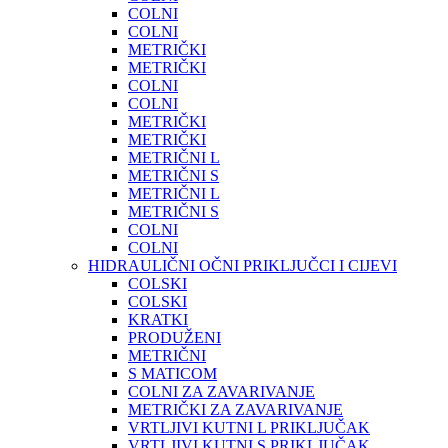
COLNI
COLNI
METRIČKI
METRIČKI
COLNI
COLNI
METRIČKI
METRIČKI
METRIČNI L
METRIČNI S
METRIČNI L
METRIČNI S
COLNI
COLNI
HIDRAULIČNI OČNI PRIKLJUČCI I CIJEVI
COLSKI
COLSKI
KRATKI
PRODUŽENI
METRIČNI
S MATICOM
COLNI ZA ZAVARIVANJE
METRIČKI ZA ZAVARIVANJE
VRTLJIVI KUTNI L PRIKLJUČAK
VRTLJIVI KUTNI S PRIKLJUČAK