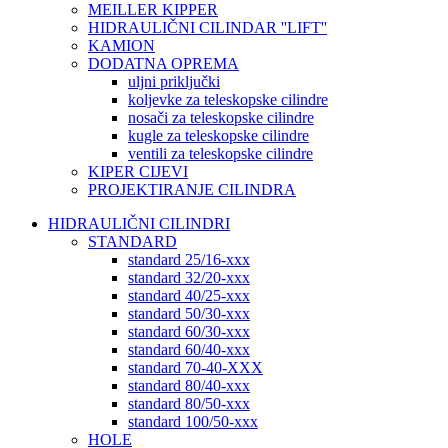
MEILLER KIPPER
HIDRAULIČNI CILINDAR ''LIFT''
KAMION
DODATNA OPREMA
uljni priključki
koljevke za teleskopske cilindre
nosači za teleskopske cilindre
kugle za teleskopske cilindre
ventili za teleskopske cilindre
KIPER CIJEVI
PROJEKTIRANJE CILINDRA
HIDRAULIČNI CILINDRI
STANDARD
standard 25/16-xxx
standard 32/20-xxx
standard 40/25-xxx
standard 50/30-xxx
standard 60/30-xxx
standard 60/40-xxx
standard 70-40-XXX
standard 80/40-xxx
standard 80/50-xxx
standard 100/50-xxx
HOLE