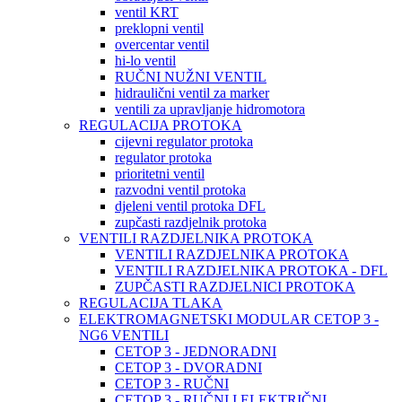
ventil KRT
preklopni ventil
overcentar ventil
hi-lo ventil
RUČNI NUŽNI VENTIL
hidraulični ventil za marker
ventili za upravljanje hidromotora
REGULACIJA PROTOKA
cijevni regulator protoka
regulator protoka
prioritetni ventil
razvodni ventil protoka
djeleni ventil protoka DFL
zupčasti razdjelnik protoka
VENTILI RAZDJELNIKA PROTOKA
VENTILI RAZDJELNIKA PROTOKA
VENTILI RAZDJELNIKA PROTOKA - DFL
ZUPČASTI RAZDJELNICI PROTOKA
REGULACIJA TLAKA
ELEKTROMAGNETSKI MODULAR CETOP 3 -
NG6 VENTILI
CETOP 3 - JEDNORADNI
CETOP 3 - DVORADNI
CETOP 3 - RUČNI
CETOP 3 - RUČNI I ELEKTRIČNI