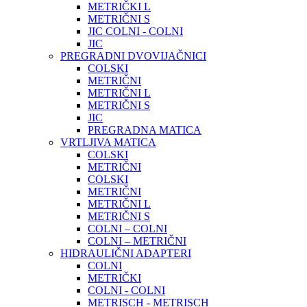
METRIČKI L
METRIČNI S
JIC COLNI - COLNI
JIC
PREGRADNI DVOVIJAČNICI
COLSKI
METRIČNI
METRIČNI L
METRIČNI S
JIC
PREGRADNA MATICA
VRTLJIVA MATICA
COLSKI
METRIČNI
COLSKI
METRIČNI
METRIČNI L
METRIČNI S
COLNI – COLNI
COLNI – METRIČNI
HIDRAULIČNI ADAPTERI
COLNI
METRIČKI
COLNI - COLNI
METRISCH - METRISCH