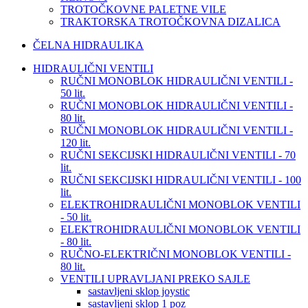
TROTOČKOVNE PALETNE VILE
TRAKTORSKA TROTOČKOVNA DIZALICA
ČELNA HIDRAULIKA
HIDRAULIČNI VENTILI
RUČNI MONOBLOK HIDRAULIČNI VENTILI -
50 lit.
RUČNI MONOBLOK HIDRAULIČNI VENTILI -
80 lit.
RUČNI MONOBLOK HIDRAULIČNI VENTILI -
120 lit.
RUČNI SEKCIJSKI HIDRAULIČNI VENTILI - 70
lit.
RUČNI SEKCIJSKI HIDRAULIČNI VENTILI - 100
lit.
ELEKTROHIDRAULIČNI MONOBLOK VENTILI
- 50 lit.
ELEKTROHIDRAULIČNI MONOBLOK VENTILI
- 80 lit.
RUČNO-ELEKTRIČNI MONOBLOK VENTILI -
80 lit.
VENTILI UPRAVLJANI PREKO SAJLE
sastavljeni sklop joystic
sastavljeni sklop 1 poz