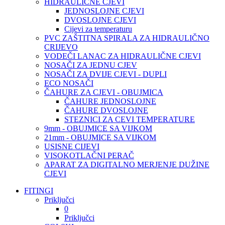
HIDRAULIČNE CJEVI
JEDNOSLOJNE CJEVI
DVOSLOJNE CJEVI
Cijevi za temperaturu
PVC ZAŠTITNA SPIRALA ZA HIDRAULIČNO
CRIJEVO
VODEČI LANAC ZA HIDRAULIČNE CJEVI
NOSAČI ZA JEDNU CJEV
NOSAČI ZA DVIJE CJEVI - DUPLI
ECO NOSAČI
ČAHURE ZA CJEVI - OBUJMICA
ČAHURE JEDNOSLOJNE
ČAHURE DVOSLOJNE
STEZNICI ZA CEVI TEMPERATURE
9mm - OBUJMICE SA VIJKOM
21mm - OBUJMICE SA VIJKOM
USISNE CIJEVI
VISOKOTLAČNI PERAČ
APARAT ZA DIGITALNO MERJENJE DUŽINE
CJEVI
FITINGI
Priključci
0
Priključci