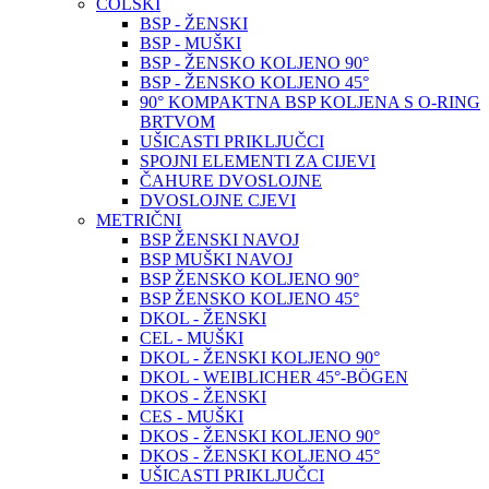
COLSKI
BSP - ŽENSKI
BSP - MUŠKI
BSP - ŽENSKO KOLJENO 90°
BSP - ŽENSKO KOLJENO 45°
90° KOMPAKTNA BSP KOLJENA S O-RING
BRTVOM
UŠICASTI PRIKLJUČCI
SPOJNI ELEMENTI ZA CIJEVI
ČAHURE DVOSLOJNE
DVOSLOJNE CJEVI
METRIČNI
BSP ŽENSKI NAVOJ
BSP MUŠKI NAVOJ
BSP ŽENSKO KOLJENO 90°
BSP ŽENSKO KOLJENO 45°
DKOL - ŽENSKI
CEL - MUŠKI
DKOL - ŽENSKI KOLJENO 90°
DKOL - WEIBLICHER 45°-BÖGEN
DKOS - ŽENSKI
CES - MUŠKI
DKOS - ŽENSKI KOLJENO 90°
DKOS - ŽENSKI KOLJENO 45°
UŠICASTI PRIKLJUČCI