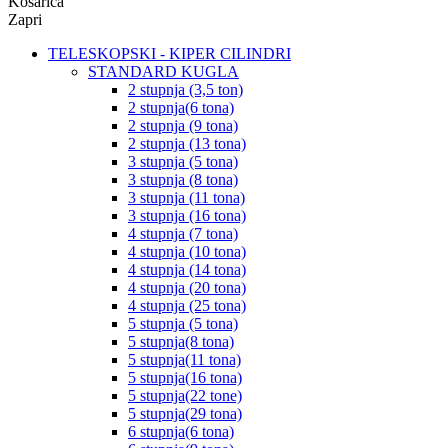
Košarica
Zapri
TELESKOPSKI - KIPER CILINDRI
STANDARD KUGLA
2 stupnja (3,5 ton)
2 stupnja(6 tona)
2 stupnja (9 tona)
2 stupnja (13 tona)
3 stupnja (5 tona)
3 stupnja (8 tona)
3 stupnja (11 tona)
3 stupnja (16 tona)
4 stupnja (7 tona)
4 stupnja (10 tona)
4 stupnja (14 tona)
4 stupnja (20 tona)
4 stupnja (25 tona)
5 stupnja (5 tona)
5 stupnja(8 tona)
5 stupnja(11 tona)
5 stupnja(16 tona)
5 stupnja(22 tone)
5 stupnja(29 tona)
6 stupnja(6 tona)