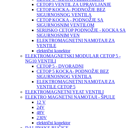
CETOP3 VENTIL ZA UPRAVLJANJE
CETOP KOCKA- PODNOŽJE BEZ
SIGURNOSNOG VENTILA
CETOP KOCKA - PODNOŽJE SA
SIGURNOSNIM VENTILOM
SERIJSKO CETOP PODNOŽJE - KOCKA SA
SIGURNOSNIM VEN
ELEKTROMAGNETNI NAMOTAJI ZA
VENTILE
električni konektor
ELEKTROMAGNETSKI MODULAR CETOP 5 -
NG10 VENTILI
CETOP 5 - DVORADNI
CETOP 5 KOCKA- PODNOŽJE BEZ
SIGURNOSNOG VENTILA
ELEKTROMAGNETNI NAMOTAJI ZA
VENTILE CETOP 5
ELEKTROMAGNETNI YEAT VENTILI
ELEKTRO MAGNETNI NAMOTAJI - ŠPULE
12 V
24V
48V
230V
električni konektor
DALJINSKE RUČICE