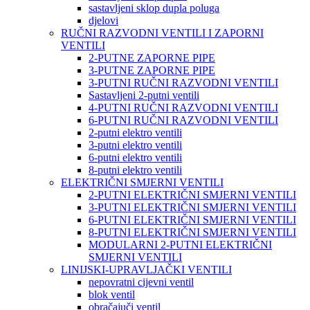
sastavljeni sklop dupla poluga
djelovi
RUČNI RAZVODNI VENTILI I ZAPORNI
VENTILI
2-PUTNE ZAPORNE PIPE
3-PUTNE ZAPORNE PIPE
3-PUTNI RUČNI RAZVODNI VENTILI
Sastavljeni 2-putni ventili
4-PUTNI RUČNI RAZVODNI VENTILI
6-PUTNI RUČNI RAZVODNI VENTILI
2-putni elektro ventili
3-putni elektro ventili
6-putni elektro ventili
8-putni elektro ventili
ELEKTRIČNI SMJERNI VENTILI
2-PUTNI ELEKTRIČNI SMJERNI VENTILI
3-PUTNI ELEKTRIČNI SMJERNI VENTILI
6-PUTNI ELEKTRIČNI SMJERNI VENTILI
8-PUTNI ELEKTRIČNI SMJERNI VENTILI
MODULARNI 2-PUTNI ELEKTRIČNI
SMJERNI VENTILI
LINIJSKI-UPRAVLJAČKI VENTILI
nepovratni cijevni ventil
blok ventil
obračajuči ventil