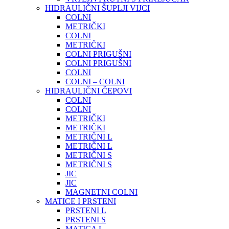
HIDRAULIČNI ŠUPLJI VIJCI
COLNI
METRIČKI
COLNI
METRIČKI
COLNI PRIGUŠNI
COLNI PRIGUŠNI
COLNI
COLNI – COLNI
HIDRAULIČNI ČEPOVI
COLNI
COLNI
METRIČKI
METRIČKI
METRIČNI L
METRIČNI L
METRIČNI S
METRIČNI S
JIC
JIC
MAGNETNI COLNI
MATICE I PRSTENI
PRSTENI L
PRSTENI S
MATICA L