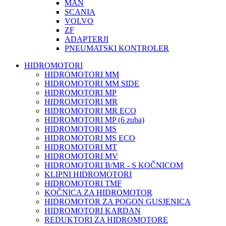
MAN
SCANIA
VOLVO
ZF
ADAPTERJI
PNEUMATSKI KONTROLER
HIDROMOTORI
HIDROMOTORI MM
HIDROMOTORI MM SIDE
HIDROMOTORI MP
HIDROMOTORI MR
HIDROMOTORI MR ECO
HIDROMOTORI MP (6 zuba)
HIDROMOTORI MS
HIDROMOTORI MS ECO
HIDROMOTORI MT
HIDROMOTORI MV
HIDROMOTORI B/MR - S KOČNICOM
KLIPNI HIDROMOTORI
HIDROMOTORI TMF
KOČNICA ZA HIDROMOTOR
HIDROMOTOR ZA POGON GUSJENICA
HIDROMOTORI KARDAN
REDUKTORI ZA HIDROMOTORE