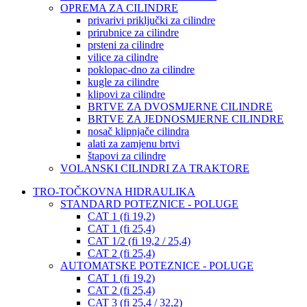
OPREMA ZA CILINDRE
privarivi priključki za cilindre
prirubnice za cilindre
prsteni za cilindre
vilice za cilindre
poklopac-dno za cilindre
kugle za cilindre
klipovi za cilindre
BRTVE ZA DVOSMJERNE CILINDRE
BRTVE ZA JEDNOSMJERNE CILINDRE
nosač klipnjače cilindra
alati za zamjenu brtvi
štapovi za cilindre
VOLANSKI CILINDRI ZA TRAKTORE
TRO-TOČKOVNA HIDRAULIKA
STANDARD POTEZNICE - POLUGE
CAT 1 (fi 19,2)
CAT 1 (fi 25,4)
CAT 1/2 (fi 19,2 / 25,4)
CAT 2 (fi 25,4)
AUTOMATSKE POTEZNICE - POLUGE
CAT 1 (fi 19,2)
CAT 2 (fi 25,4)
CAT 3 (fi 25,4 / 32,2)