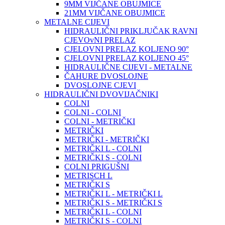
9MM VIJČANE OBUJMICE
21MM VIJČANE OBUJMICE
METALNE CIJEVI
HIDRAULIČNI PRIKLJUČAK RAVNI
CJEVOvNI PRELAZ
CJELOVNI PRELAZ KOLJENO 90°
CJELOVNI PRELAZ KOLJENO 45°
HIDRAULIČNE CIJEVI - METALNE
ČAHURE DVOSLOJNE
DVOSLOJNE CJEVI
HIDRAULIČNI DVOVIJAČNIKI
COLNI
COLNI - COLNI
COLNI - METRIČKI
METRIČKI
METRIČKI - METRIČKI
METRIČKI L - COLNI
METRIČKI S - COLNI
COLNI PRIGUŠNI
METRISCH L
METRIČKI S
METRIČKI L - METRIČKI L
METRIČKI S - METRIČKI S
METRIČKI L - COLNI
METRIČKI S - COLNI