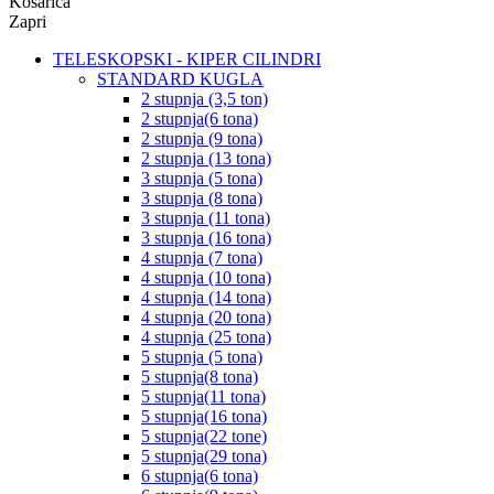
Košarica
Zapri
TELESKOPSKI - KIPER CILINDRI
STANDARD KUGLA
2 stupnja (3,5 ton)
2 stupnja(6 tona)
2 stupnja (9 tona)
2 stupnja (13 tona)
3 stupnja (5 tona)
3 stupnja (8 tona)
3 stupnja (11 tona)
3 stupnja (16 tona)
4 stupnja (7 tona)
4 stupnja (10 tona)
4 stupnja (14 tona)
4 stupnja (20 tona)
4 stupnja (25 tona)
5 stupnja (5 tona)
5 stupnja(8 tona)
5 stupnja(11 tona)
5 stupnja(16 tona)
5 stupnja(22 tone)
5 stupnja(29 tona)
6 stupnja(6 tona)