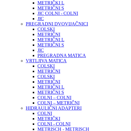
METRIČKI L
METRIČNI S
JIC COLNI - COLNI
JIC
PREGRADNI DVOVIJAČNICI
COLSKI
METRIČNI
METRIČNI L
METRIČNI S
JIC
PREGRADNA MATICA
VRTLJIVA MATICA
COLSKI
METRIČNI
COLSKI
METRIČNI
METRIČNI L
METRIČNI S
COLNI – COLNI
COLNI – METRIČNI
HIDRAULIČNI ADAPTERI
COLNI
METRIČKI
COLNI - COLNI
METRISCH - METRISCH