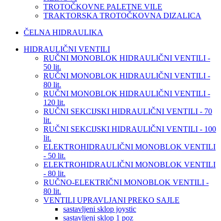
TROTOČKOVNE PALETNE VILE
TRAKTORSKA TROTOČKOVNA DIZALICA
ČELNA HIDRAULIKA
HIDRAULIČNI VENTILI
RUČNI MONOBLOK HIDRAULIČNI VENTILI -
50 lit.
RUČNI MONOBLOK HIDRAULIČNI VENTILI -
80 lit.
RUČNI MONOBLOK HIDRAULIČNI VENTILI -
120 lit.
RUČNI SEKCIJSKI HIDRAULIČNI VENTILI - 70
lit.
RUČNI SEKCIJSKI HIDRAULIČNI VENTILI - 100
lit.
ELEKTROHIDRAULIČNI MONOBLOK VENTILI
- 50 lit.
ELEKTROHIDRAULIČNI MONOBLOK VENTILI
- 80 lit.
RUČNO-ELEKTRIČNI MONOBLOK VENTILI -
80 lit.
VENTILI UPRAVLJANI PREKO SAJLE
sastavljeni sklop joystic
sastavljeni sklop 1 poz