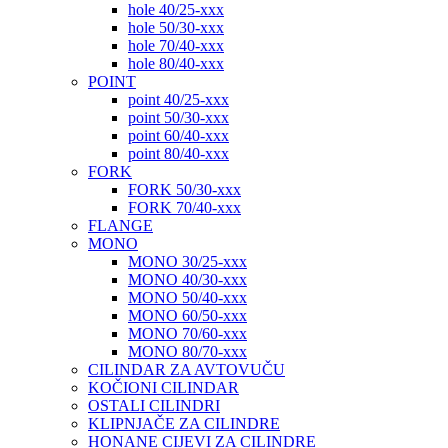
hole 40/25-xxx
hole 50/30-xxx
hole 70/40-xxx
hole 80/40-xxx
POINT
point 40/25-xxx
point 50/30-xxx
point 60/40-xxx
point 80/40-xxx
FORK
FORK 50/30-xxx
FORK 70/40-xxx
FLANGE
MONO
MONO 30/25-xxx
MONO 40/30-xxx
MONO 50/40-xxx
MONO 60/50-xxx
MONO 70/60-xxx
MONO 80/70-xxx
CILINDAR ZA AVTOVUČU
KOČIONI CILINDAR
OSTALI CILINDRI
KLIPNJAČE ZA CILINDRE
HONANE CIJEVI ZA CILINDRE