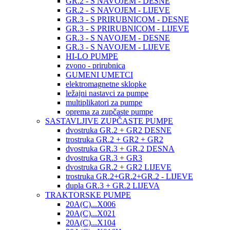
GR.2 - S NAVOJEM - DESNE
GR.2 - S NAVOJEM - LIJEVE
GR.3 - S PRIRUBNICOM - DESNE
GR.3 - S PRIRUBNICOM - LIJEVE
GR.3 - S NAVOJEM - DESNE
GR.3 - S NAVOJEM - LIJEVE
HI-LO PUMPE
zvono - prirubnica
GUMENI UMETCI
elektromagnetne sklopke
ležajni nastavci za pumpe
multiplikatori za pumpe
oprema za zupčaste pumpe
SASTAVLJIVE ZUPČASTE PUMPE
dvostruka GR.2 + GR2 DESNE
trostruka GR.2 + GR2 + GR2
dvostruka GR.3 + GR.2 DESNA
dvostruka GR.3 + GR3
dvostruka GR.2 + GR2 LIJEVE
trostruka GR.2+GR.2+GR.2 - LIJEVE
dupla GR.3 + GR.2 LIJEVA
TRAKTORSKE PUMPE
20A(C)...X006
20A(C)...X021
20A(C)...X104