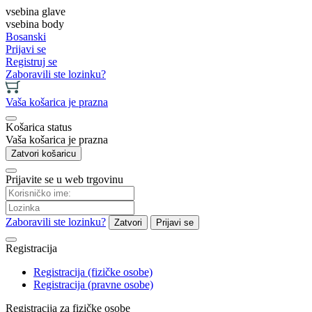
vsebina glave
vsebina body
Bosanski
Prijavi se
Registruj se
Zaboravili ste lozinku?
Vaša košarica je prazna
Košarica status
Vaša košarica je prazna
Zatvori košaricu
Prijavite se u web trgovinu
Zaboravili ste lozinku?
Zatvori
Prijavi se
Registracija
Registracija (fizičke osobe)
Registracija (pravne osobe)
Registracija za fizičke osobe