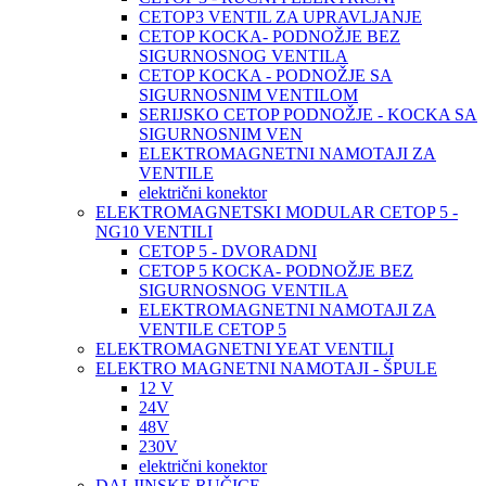
CETOP3 VENTIL ZA UPRAVLJANJE
CETOP KOCKA- PODNOŽJE BEZ
SIGURNOSNOG VENTILA
CETOP KOCKA - PODNOŽJE SA
SIGURNOSNIM VENTILOM
SERIJSKO CETOP PODNOŽJE - KOCKA SA
SIGURNOSNIM VEN
ELEKTROMAGNETNI NAMOTAJI ZA
VENTILE
električni konektor
ELEKTROMAGNETSKI MODULAR CETOP 5 -
NG10 VENTILI
CETOP 5 - DVORADNI
CETOP 5 KOCKA- PODNOŽJE BEZ
SIGURNOSNOG VENTILA
ELEKTROMAGNETNI NAMOTAJI ZA
VENTILE CETOP 5
ELEKTROMAGNETNI YEAT VENTILI
ELEKTRO MAGNETNI NAMOTAJI - ŠPULE
12 V
24V
48V
230V
električni konektor
DALJINSKE RUČICE