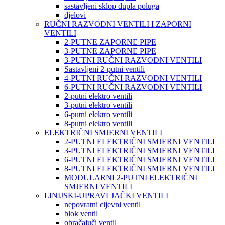
sastavljeni sklop dupla poluga
djelovi
RUČNI RAZVODNI VENTILI I ZAPORNI
VENTILI
2-PUTNE ZAPORNE PIPE
3-PUTNE ZAPORNE PIPE
3-PUTNI RUČNI RAZVODNI VENTILI
Sastavljeni 2-putni ventili
4-PUTNI RUČNI RAZVODNI VENTILI
6-PUTNI RUČNI RAZVODNI VENTILI
2-putni elektro ventili
3-putni elektro ventili
6-putni elektro ventili
8-putni elektro ventili
ELEKTRIČNI SMJERNI VENTILI
2-PUTNI ELEKTRIČNI SMJERNI VENTILI
3-PUTNI ELEKTRIČNI SMJERNI VENTILI
6-PUTNI ELEKTRIČNI SMJERNI VENTILI
8-PUTNI ELEKTRIČNI SMJERNI VENTILI
MODULARNI 2-PUTNI ELEKTRIČNI
SMJERNI VENTILI
LINIJSKI-UPRAVLJAČKI VENTILI
nepovratni cijevni ventil
blok ventil
obračajuči ventil