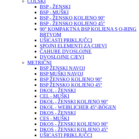
COLSKI
BSP - ŽENSKI
BSP - MUŠKI
BSP - ŽENSKO KOLJENO 90°
BSP - ŽENSKO KOLJENO 45°
90° KOMPAKTNA BSP KOLJENA S O-RING
BRTVOM
UŠICASTI PRIKLJUČCI
SPOJNI ELEMENTI ZA CIJEVI
ČAHURE DVOSLOJNE
DVOSLOJNE CJEVI
METRIČNI
BSP ŽENSKI NAVOJ
BSP MUŠKI NAVOJ
BSP ŽENSKO KOLJENO 90°
BSP ŽENSKO KOLJENO 45°
DKOL - ŽENSKI
CEL - MUŠKI
DKOL - ŽENSKI KOLJENO 90°
DKOL - WEIBLICHER 45°-BÖGEN
DKOS - ŽENSKI
CES - MUŠKI
DKOS - ŽENSKI KOLJENO 90°
DKOS - ŽENSKI KOLJENO 45°
UŠICASTI PRIKLJUČCI