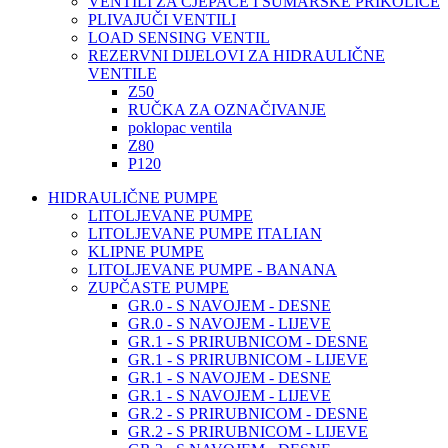
VENTILI ZA CJEPAČE I ŠUMARSKE PRIKOLICE
PLIVAJUČI VENTILI
LOAD SENSING VENTIL
REZERVNI DIJELOVI ZA HIDRAULIČNE
VENTILE
Z50
RUČKA ZA OZNAČIVANJE
poklopac ventila
Z80
P120
HIDRAULIČNE PUMPE
LITOLJEVANE PUMPE
LITOLJEVANE PUMPE ITALIAN
KLIPNE PUMPE
LITOLJEVANE PUMPE - BANANA
ZUPČASTE PUMPE
GR.0 - S NAVOJEM - DESNE
GR.0 - S NAVOJEM - LIJEVE
GR.1 - S PRIRUBNICOM - DESNE
GR.1 - S PRIRUBNICOM - LIJEVE
GR.1 - S NAVOJEM - DESNE
GR.1 - S NAVOJEM - LIJEVE
GR.2 - S PRIRUBNICOM - DESNE
GR.2 - S PRIRUBNICOM - LIJEVE