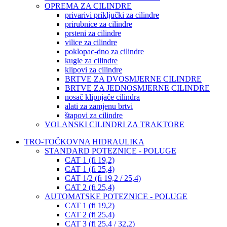
OPREMA ZA CILINDRE
privarivi priključki za cilindre
prirubnice za cilindre
prsteni za cilindre
vilice za cilindre
poklopac-dno za cilindre
kugle za cilindre
klipovi za cilindre
BRTVE ZA DVOSMJERNE CILINDRE
BRTVE ZA JEDNOSMJERNE CILINDRE
nosač klipnjače cilindra
alati za zamjenu brtvi
štapovi za cilindre
VOLANSKI CILINDRI ZA TRAKTORE
TRO-TOČKOVNA HIDRAULIKA
STANDARD POTEZNICE - POLUGE
CAT 1 (fi 19,2)
CAT 1 (fi 25,4)
CAT 1/2 (fi 19,2 / 25,4)
CAT 2 (fi 25,4)
AUTOMATSKE POTEZNICE - POLUGE
CAT 1 (fi 19,2)
CAT 2 (fi 25,4)
CAT 3 (fi 25,4 / 32,2)