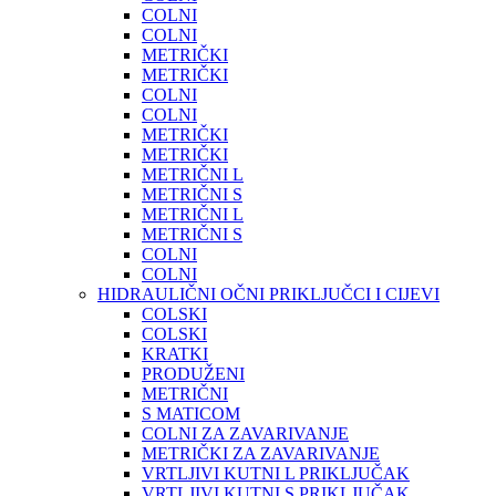
COLNI
COLNI
METRIČKI
METRIČKI
COLNI
COLNI
METRIČKI
METRIČKI
METRIČNI L
METRIČNI S
METRIČNI L
METRIČNI S
COLNI
COLNI
HIDRAULIČNI OČNI PRIKLJUČCI I CIJEVI
COLSKI
COLSKI
KRATKI
PRODUŽENI
METRIČNI
S MATICOM
COLNI ZA ZAVARIVANJE
METRIČKI ZA ZAVARIVANJE
VRTLJIVI KUTNI L PRIKLJUČAK
VRTLJIVI KUTNI S PRIKLJUČAK