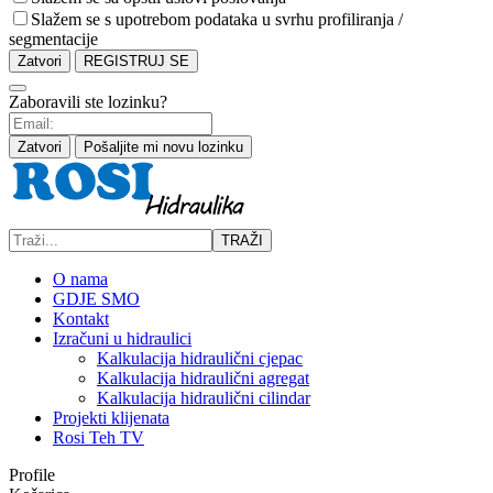
Slažem se s upotrebom podataka u svrhu profiliranja /
segmentacije
Zatvori
REGISTRUJ SE
Zaboravili ste lozinku?
Zatvori
Pošaljite mi novu lozinku
TRAŽI
O nama
GDJE SMO
Kontakt
Izračuni u hidraulici
Kalkulacija hidraulični cjepac
Kalkulacija hidraulični agregat
Kalkulacija hidraulični cilindar
Projekti klijenata
Rosi Teh TV
Profile