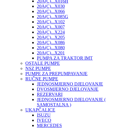
20A(C)...X016H
20A(C)...X030
20A(C)...X066
20A(C)...X085G
20A(C)...X102
20A(C)...X007
20A(C)...X224
20A(C)...X205
20A(C)...X086
20A(C)...X080
20A(C)...X201
PUMPA ZA TRAKTOR IMT
OSTALE PUMPE
NSZ PUMPE
PUMPE ZA PREPUMPAVANJE
RUČNE PUMPE
JEDNOSMJERNO DJELOVANJE
DVOSMJERNO DJELOVANJE
REZERVARI
JEDNOSMJERNO DJELOVANJE (
SAMOSTALNA )
UKAPČALICE
ISUZU
IVECO
MERCEDES