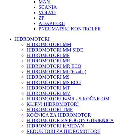
MAN
SCANIA
VOLVO
ZF
ADAPTERJI
PNEUMATSKI KONTROLER
HIDROMOTORI
HIDROMOTORI MM
HIDROMOTORI MM SIDE
HIDROMOTORI MP
HIDROMOTORI MR
HIDROMOTORI MR ECO
HIDROMOTORI MP (6 zuba)
HIDROMOTORI MS
HIDROMOTORI MS ECO
HIDROMOTORI MT
HIDROMOTORI MV
HIDROMOTORI B/MR - S KOČNICOM
KLIPNI HIDROMOTORI
HIDROMOTORI TMF
KOČNICA ZA HIDROMOTOR
HIDROMOTOR ZA POGON GUSJENICA
HIDROMOTORI KARDAN
REDUKTORI ZA HIDROMOTORE