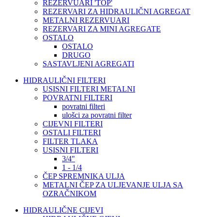
REZERVUARI 'TOP'
REZERVARI ZA HIDRAULIČNI AGREGAT
METALNI REZERVUARI
REZERVARI ZA MINI AGREGATE
OSTALO
OSTALO
DRUGO
SASTAVLJENI AGREGATI
HIDRAULIČNI FILTERI
USISNI FILTERI METALNI
POVRATNI FILTERI
povratni filteri
ulošci za povratni filter
CIJEVNI FILTERI
OSTALI FILTERI
FILTER TLAKA
USISNI FILTERI
3/4"
1 - 1/4
ČEP SPREMNIKA ULJA
METALNI ČEP ZA ULJEVANJE ULJA SA
OZRAČNIKOM
HIDRAULIČNE CIJEVI