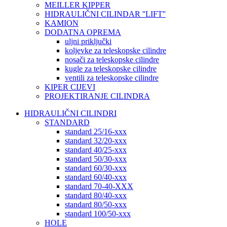
MEILLER KIPPER
HIDRAULIČNI CILINDAR ''LIFT''
KAMION
DODATNA OPREMA
uljni priključki
koljevke za teleskopske cilindre
nosači za teleskopske cilindre
kugle za teleskopske cilindre
ventili za teleskopske cilindre
KIPER CIJEVI
PROJEKTIRANJE CILINDRA
HIDRAULIČNI CILINDRI
STANDARD
standard 25/16-xxx
standard 32/20-xxx
standard 40/25-xxx
standard 50/30-xxx
standard 60/30-xxx
standard 60/40-xxx
standard 70-40-XXX
standard 80/40-xxx
standard 80/50-xxx
standard 100/50-xxx
HOLE