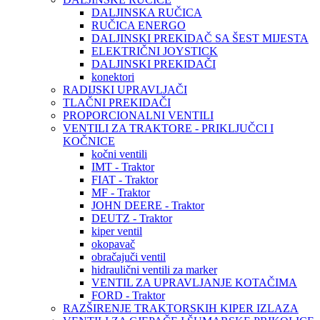
DALJINSKA RUČICA
RUČICA ENERGO
DALJINSKI PREKIDAČ SA ŠEST MIJESTA
ELEKTRIČNI JOYSTICK
DALJINSKI PREKIDAČI
konektori
RADIJSKI UPRAVLJAČI
TLAČNI PREKIDAČI
PROPORCIONALNI VENTILI
VENTILI ZA TRAKTORE - PRIKLJUČCI I
KOČNICE
kočni ventili
IMT - Traktor
FIAT - Traktor
MF - Traktor
JOHN DEERE - Traktor
DEUTZ - Traktor
kiper ventil
okopavač
obračajuči ventil
hidraulični ventili za marker
VENTIL ZA UPRAVLJANJE KOTAČIMA
FORD - Traktor
RAZŠIRENJE TRAKTORSKIH KIPER IZLAZA