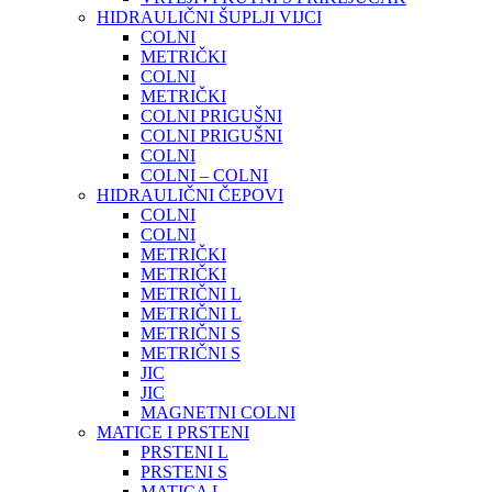
HIDRAULIČNI ŠUPLJI VIJCI
COLNI
METRIČKI
COLNI
METRIČKI
COLNI PRIGUŠNI
COLNI PRIGUŠNI
COLNI
COLNI – COLNI
HIDRAULIČNI ČEPOVI
COLNI
COLNI
METRIČKI
METRIČKI
METRIČNI L
METRIČNI L
METRIČNI S
METRIČNI S
JIC
JIC
MAGNETNI COLNI
MATICE I PRSTENI
PRSTENI L
PRSTENI S
MATICA L