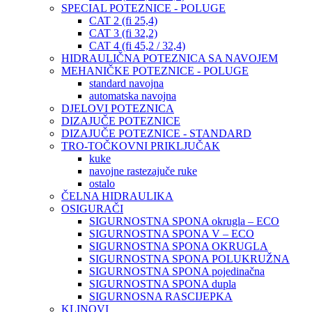
SPECIAL POTEZNICE - POLUGE
CAT 2 (fi 25,4)
CAT 3 (fi 32,2)
CAT 4 (fi 45,2 / 32,4)
HIDRAULIČNA POTEZNICA SA NAVOJEM
MEHANIČKE POTEZNICE - POLUGE
standard navojna
automatska navojna
DJELOVI POTEZNICA
DIZAJUČE POTEZNICE
DIZAJUČE POTEZNICE - STANDARD
TRO-TOČKOVNI PRIKLJUČAK
kuke
navojne rastezajuče ruke
ostalo
ČELNA HIDRAULIKA
OSIGURAČI
SIGURNOSTNA SPONA okrugla – ECO
SIGURNOSTNA SPONA V – ECO
SIGURNOSTNA SPONA OKRUGLA
SIGURNOSTNA SPONA POLUKRUŽNA
SIGURNOSTNA SPONA pojedinačna
SIGURNOSTNA SPONA dupla
SIGURNOSNA RASCIJEPKA
KLINOVI