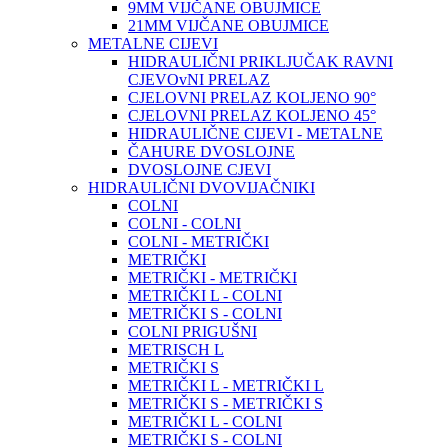
9MM VIJČANE OBUJMICE
21MM VIJČANE OBUJMICE
METALNE CIJEVI
HIDRAULIČNI PRIKLJUČAK RAVNI
CJEVOvNI PRELAZ
CJELOVNI PRELAZ KOLJENO 90°
CJELOVNI PRELAZ KOLJENO 45°
HIDRAULIČNE CIJEVI - METALNE
ČAHURE DVOSLOJNE
DVOSLOJNE CJEVI
HIDRAULIČNI DVOVIJAČNIKI
COLNI
COLNI - COLNI
COLNI - METRIČKI
METRIČKI
METRIČKI - METRIČKI
METRIČKI L - COLNI
METRIČKI S - COLNI
COLNI PRIGUŠNI
METRISCH L
METRIČKI S
METRIČKI L - METRIČKI L
METRIČKI S - METRIČKI S
METRIČKI L - COLNI
METRIČKI S - COLNI