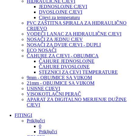
HIDRAULIČNE CJEVI
JEDNOSLOJNE CJEVI
DVOSLOJNE CJEVI
Cijevi za temperaturu
PVC ZAŠTITNA SPIRALA ZA HIDRAULIČNO
CRIJEVO
VODEČI LANAC ZA HIDRAULIČNE CJEVI
NOSAČI ZA JEDNU CJEV
NOSAČI ZA DVIJE CJEVI - DUPLI
ECO NOSAČI
ČAHURE ZA CJEVI - OBUJMICA
ČAHURE JEDNOSLOJNE
ČAHURE DVOSLOJNE
STEZNICI ZA CEVI TEMPERATURE
9mm - OBUJMICE SA VIJKOM
21mm - OBUJMICE SA VIJKOM
USISNE CIJEVI
VISOKOTLAČNI PERAČ
APARAT ZA DIGITALNO MERJENJE DUŽINE
CJEVI
FITINGI
Priključci
0
Priključci