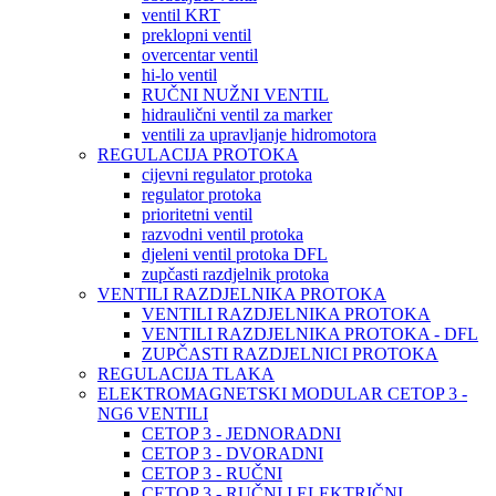
ventil KRT
preklopni ventil
overcentar ventil
hi-lo ventil
RUČNI NUŽNI VENTIL
hidraulični ventil za marker
ventili za upravljanje hidromotora
REGULACIJA PROTOKA
cijevni regulator protoka
regulator protoka
prioritetni ventil
razvodni ventil protoka
djeleni ventil protoka DFL
zupčasti razdjelnik protoka
VENTILI RAZDJELNIKA PROTOKA
VENTILI RAZDJELNIKA PROTOKA
VENTILI RAZDJELNIKA PROTOKA - DFL
ZUPČASTI RAZDJELNICI PROTOKA
REGULACIJA TLAKA
ELEKTROMAGNETSKI MODULAR CETOP 3 -
NG6 VENTILI
CETOP 3 - JEDNORADNI
CETOP 3 - DVORADNI
CETOP 3 - RUČNI
CETOP 3 - RUČNI I ELEKTRIČNI