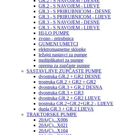
GR.2 - S NAVOJEM - DESNE
GR.2 - S NAVOJEM - LIJEVE
GR.3 - S PRIRUBNICOM - DESNE
GR.3 - S PRIRUBNICOM - LIJEVE
GR.3 - S NAVOJEM - DESNE
GR.3 - S NAVOJEM - LIJEVE
HI-LO PUMPE
zvono - prirubnica
GUMENI UMETCI
elektromagnetne sklopke
ležajni nastavci za pumpe
multiplikatori za pumpe
oprema za zupčaste pumpe
SASTAVLJIVE ZUPČASTE PUMPE
dvostruka GR.2 + GR2 DESNE
trostruka GR.2 + GR2 + GR2
dvostruka GR.3 + GR.2 DESNA
dvostruka GR.3 + GR3
dvostruka GR.2 + GR2 LIJEVE
trostruka GR.2+GR.2+GR.2 - LIJEVE
dupla GR.3 + GR.2 LIJEVA
TRAKTORSKE PUMPE
20A(C)...X006
20A(C)...X021
20A(C)...X104