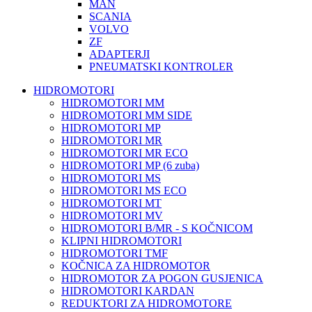
MAN
SCANIA
VOLVO
ZF
ADAPTERJI
PNEUMATSKI KONTROLER
HIDROMOTORI
HIDROMOTORI MM
HIDROMOTORI MM SIDE
HIDROMOTORI MP
HIDROMOTORI MR
HIDROMOTORI MR ECO
HIDROMOTORI MP (6 zuba)
HIDROMOTORI MS
HIDROMOTORI MS ECO
HIDROMOTORI MT
HIDROMOTORI MV
HIDROMOTORI B/MR - S KOČNICOM
KLIPNI HIDROMOTORI
HIDROMOTORI TMF
KOČNICA ZA HIDROMOTOR
HIDROMOTOR ZA POGON GUSJENICA
HIDROMOTORI KARDAN
REDUKTORI ZA HIDROMOTORE