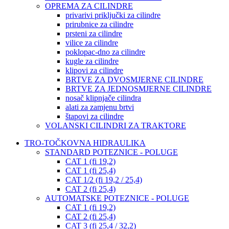
OPREMA ZA CILINDRE
privarivi priključki za cilindre
prirubnice za cilindre
prsteni za cilindre
vilice za cilindre
poklopac-dno za cilindre
kugle za cilindre
klipovi za cilindre
BRTVE ZA DVOSMJERNE CILINDRE
BRTVE ZA JEDNOSMJERNE CILINDRE
nosač klipnjače cilindra
alati za zamjenu brtvi
štapovi za cilindre
VOLANSKI CILINDRI ZA TRAKTORE
TRO-TOČKOVNA HIDRAULIKA
STANDARD POTEZNICE - POLUGE
CAT 1 (fi 19,2)
CAT 1 (fi 25,4)
CAT 1/2 (fi 19,2 / 25,4)
CAT 2 (fi 25,4)
AUTOMATSKE POTEZNICE - POLUGE
CAT 1 (fi 19,2)
CAT 2 (fi 25,4)
CAT 3 (fi 25,4 / 32,2)