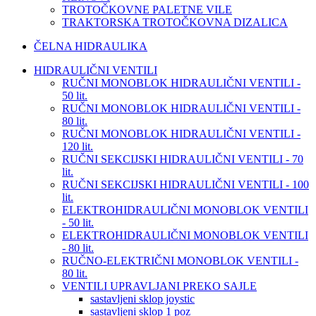
TROTOČKOVNE PALETNE VILE
TRAKTORSKA TROTOČKOVNA DIZALICA
ČELNA HIDRAULIKA
HIDRAULIČNI VENTILI
RUČNI MONOBLOK HIDRAULIČNI VENTILI -
50 lit.
RUČNI MONOBLOK HIDRAULIČNI VENTILI -
80 lit.
RUČNI MONOBLOK HIDRAULIČNI VENTILI -
120 lit.
RUČNI SEKCIJSKI HIDRAULIČNI VENTILI - 70
lit.
RUČNI SEKCIJSKI HIDRAULIČNI VENTILI - 100
lit.
ELEKTROHIDRAULIČNI MONOBLOK VENTILI
- 50 lit.
ELEKTROHIDRAULIČNI MONOBLOK VENTILI
- 80 lit.
RUČNO-ELEKTRIČNI MONOBLOK VENTILI -
80 lit.
VENTILI UPRAVLJANI PREKO SAJLE
sastavljeni sklop joystic
sastavljeni sklop 1 poz