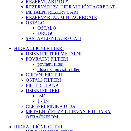
REZERVUARI 'TOP'
REZERVARI ZA HIDRAULIČNI AGREGAT
METALNI REZERVUARI
REZERVARI ZA MINI AGREGATE
OSTALO
OSTALO
DRUGO
SASTAVLJENI AGREGATI
HIDRAULIČNI FILTERI
USISNI FILTERI METALNI
POVRATNI FILTERI
povratni filteri
ulošci za povratni filter
CIJEVNI FILTERI
OSTALI FILTERI
FILTER TLAKA
USISNI FILTERI
3/4"
1 - 1/4
ČEP SPREMNIKA ULJA
METALNI ČEP ZA ULJEVANJE ULJA SA
OZRAČNIKOM
HIDRAULIČNE CIJEVI