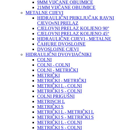
9MM VIJČANE OBUJMICE
21MM VIJČANE OBUJMICE
METALNE CIJEVI
HIDRAULIČNI PRIKLJUČAK RAVNI
CJEVOvNI PRELAZ
CJELOVNI PRELAZ KOLJENO 90°
CJELOVNI PRELAZ KOLJENO 45°
HIDRAULIČNE CIJEVI - METALNE
ČAHURE DVOSLOJNE
DVOSLOJNE CJEVI
HIDRAULIČNI DVOVIJAČNIKI
COLNI
COLNI - COLNI
COLNI - METRIČKI
METRIČKI
METRIČKI - METRIČKI
METRIČKI L - COLNI
METRIČKI S - COLNI
COLNI PRIGUŠNI
METRISCH L
METRIČKI S
METRIČKI L - METRIČKI L
METRIČKI S - METRIČKI S
METRIČKI L - COLNI
METRIČKI S - COLNI