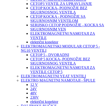
CETOP3 VENTIL ZA UPRAVLJANJE
CETOP KOCKA- PODNOŽJE BEZ
SIGURNOSNOG VENTILA
CETOP KOCKA - PODNOŽJE SA
SIGURNOSNIM VENTILOM
SERIJSKO CETOP PODNOŽJE - KOCKA SA
SIGURNOSNIM VEN
ELEKTROMAGNETNI NAMOTAJI ZA
VENTILE
električni konektor
ELEKTROMAGNETSKI MODULAR CETOP 5 -
NG10 VENTILI
CETOP 5 - DVORADNI
CETOP 5 KOCKA- PODNOŽJE BEZ
SIGURNOSNOG VENTILA
ELEKTROMAGNETNI NAMOTAJI ZA
VENTILE CETOP 5
ELEKTROMAGNETNI YEAT VENTILI
ELEKTRO MAGNETNI NAMOTAJI - ŠPULE
12 V
24V
48V
230V
električni konektor
DALJINSKE RUČICE