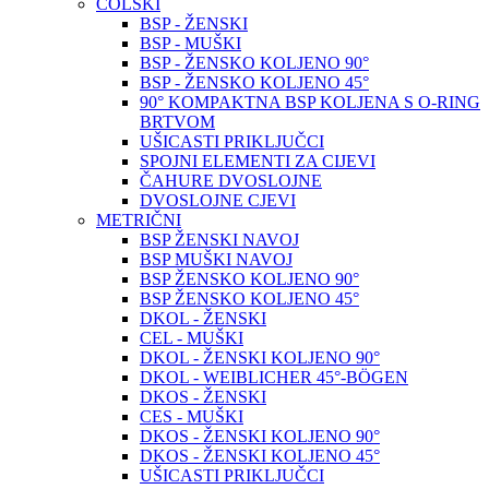
COLSKI
BSP - ŽENSKI
BSP - MUŠKI
BSP - ŽENSKO KOLJENO 90°
BSP - ŽENSKO KOLJENO 45°
90° KOMPAKTNA BSP KOLJENA S O-RING
BRTVOM
UŠICASTI PRIKLJUČCI
SPOJNI ELEMENTI ZA CIJEVI
ČAHURE DVOSLOJNE
DVOSLOJNE CJEVI
METRIČNI
BSP ŽENSKI NAVOJ
BSP MUŠKI NAVOJ
BSP ŽENSKO KOLJENO 90°
BSP ŽENSKO KOLJENO 45°
DKOL - ŽENSKI
CEL - MUŠKI
DKOL - ŽENSKI KOLJENO 90°
DKOL - WEIBLICHER 45°-BÖGEN
DKOS - ŽENSKI
CES - MUŠKI
DKOS - ŽENSKI KOLJENO 90°
DKOS - ŽENSKI KOLJENO 45°
UŠICASTI PRIKLJUČCI