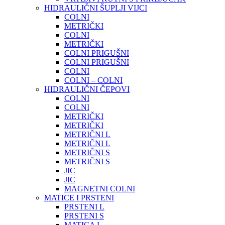
HIDRAULIČNI ŠUPLJI VIJCI
COLNI
METRIČKI
COLNI
METRIČKI
COLNI PRIGUŠNI
COLNI PRIGUŠNI
COLNI
COLNI – COLNI
HIDRAULIČNI ČEPOVI
COLNI
COLNI
METRIČKI
METRIČKI
METRIČNI L
METRIČNI L
METRIČNI S
METRIČNI S
JIC
JIC
MAGNETNI COLNI
MATICE I PRSTENI
PRSTENI L
PRSTENI S
MATICA L