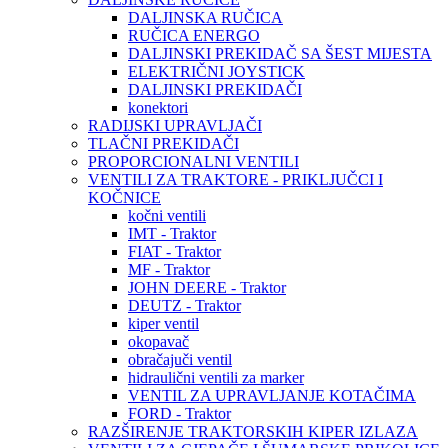
DALJINSKA RUČICA
RUČICA ENERGO
DALJINSKI PREKIDAČ SA ŠEST MIJESTA
ELEKTRIČNI JOYSTICK
DALJINSKI PREKIDAČI
konektori
RADIJSKI UPRAVLJAČI
TLAČNI PREKIDAČI
PROPORCIONALNI VENTILI
VENTILI ZA TRAKTORE - PRIKLJUČCI I
KOČNICE
kočni ventili
IMT - Traktor
FIAT - Traktor
MF - Traktor
JOHN DEERE - Traktor
DEUTZ - Traktor
kiper ventil
okopavač
obračajuči ventil
hidraulični ventili za marker
VENTIL ZA UPRAVLJANJE KOTAČIMA
FORD - Traktor
RAZŠIRENJE TRAKTORSKIH KIPER IZLAZA