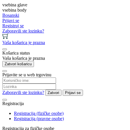
vsebina glave
vsebina body
Bosanski
Prijavi se
Registruj se
Zaboravili ste lozinku?
Vaša košarica je prazna
Košarica status
Vaša košarica je prazna
Zatvori košaricu
Prijavite se u web trgovinu
Zaboravili ste lozinku?
Zatvori
Prijavi se
Registracija
Registracija (fizičke osobe)
Registracija (pravne osobe)
Registracija za fizičke osobe