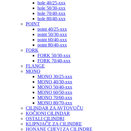
hole 40/25-xxx
hole 50/30-xxx
hole 70/40-xxx
hole 80/40-xxx
POINT
point 40/25-xxx
point 50/30-xxx
point 60/40-xxx
point 80/40-xxx
FORK
FORK 50/30-xxx
FORK 70/40-xxx
FLANGE
MONO
MONO 30/25-xxx
MONO 40/30-xxx
MONO 50/40-xxx
MONO 60/50-xxx
MONO 70/60-xxx
MONO 80/70-xxx
CILINDAR ZA AVTOVUČU
KOČIONI CILINDAR
OSTALI CILINDRI
KLIPNJAČE ZA CILINDRE
HONANE CIJEVI ZA CILINDRE