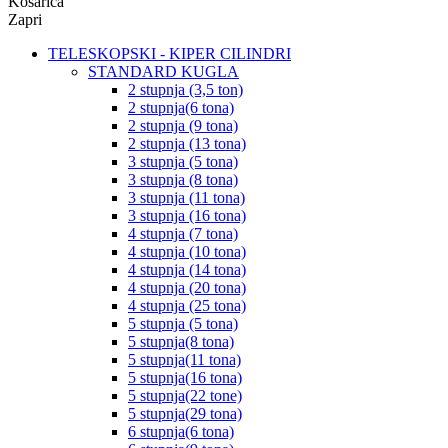
Košarica
Zapri
TELESKOPSKI - KIPER CILINDRI
STANDARD KUGLA
2 stupnja (3,5 ton)
2 stupnja(6 tona)
2 stupnja (9 tona)
2 stupnja (13 tona)
3 stupnja (5 tona)
3 stupnja (8 tona)
3 stupnja (11 tona)
3 stupnja (16 tona)
4 stupnja (7 tona)
4 stupnja (10 tona)
4 stupnja (14 tona)
4 stupnja (20 tona)
4 stupnja (25 tona)
5 stupnja (5 tona)
5 stupnja(8 tona)
5 stupnja(11 tona)
5 stupnja(16 tona)
5 stupnja(22 tone)
5 stupnja(29 tona)
6 stupnja(6 tona)