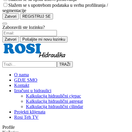
Slažem se s upotrebom podataka u svrhu profiliranja /
segmentacije
Zatvori
REGISTRUJ SE
Zaboravili ste lozinku?
Zatvori
Pošaljite mi novu lozinku
TRAŽI
O nama
GDJE SMO
Kontakt
Izračuni u hidraulici
Kalkulacija hidraulični cjepac
Kalkulacija hidraulični agregat
Kalkulacija hidraulični cilindar
Projekti klijenata
Rosi Teh TV
Profile