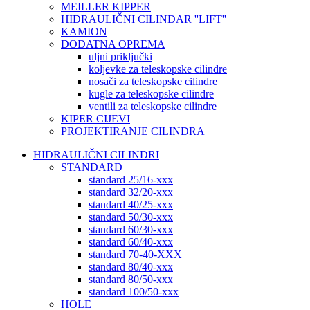
MEILLER KIPPER
HIDRAULIČNI CILINDAR ''LIFT''
KAMION
DODATNA OPREMA
uljni priključki
koljevke za teleskopske cilindre
nosači za teleskopske cilindre
kugle za teleskopske cilindre
ventili za teleskopske cilindre
KIPER CIJEVI
PROJEKTIRANJE CILINDRA
HIDRAULIČNI CILINDRI
STANDARD
standard 25/16-xxx
standard 32/20-xxx
standard 40/25-xxx
standard 50/30-xxx
standard 60/30-xxx
standard 60/40-xxx
standard 70-40-XXX
standard 80/40-xxx
standard 80/50-xxx
standard 100/50-xxx
HOLE