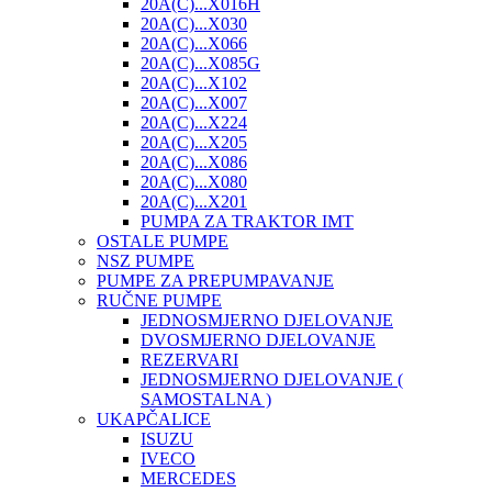
20A(C)...X016H
20A(C)...X030
20A(C)...X066
20A(C)...X085G
20A(C)...X102
20A(C)...X007
20A(C)...X224
20A(C)...X205
20A(C)...X086
20A(C)...X080
20A(C)...X201
PUMPA ZA TRAKTOR IMT
OSTALE PUMPE
NSZ PUMPE
PUMPE ZA PREPUMPAVANJE
RUČNE PUMPE
JEDNOSMJERNO DJELOVANJE
DVOSMJERNO DJELOVANJE
REZERVARI
JEDNOSMJERNO DJELOVANJE (
SAMOSTALNA )
UKAPČALICE
ISUZU
IVECO
MERCEDES