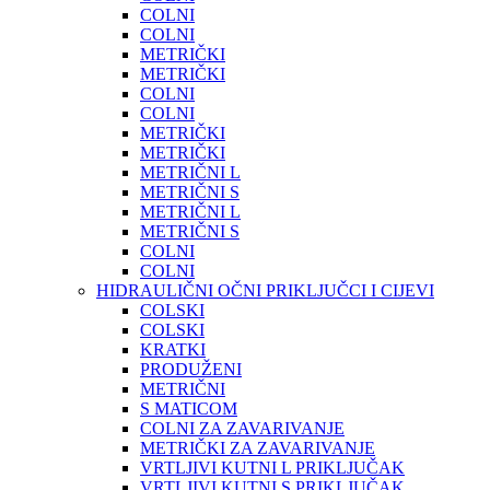
COLNI
COLNI
METRIČKI
METRIČKI
COLNI
COLNI
METRIČKI
METRIČKI
METRIČNI L
METRIČNI S
METRIČNI L
METRIČNI S
COLNI
COLNI
HIDRAULIČNI OČNI PRIKLJUČCI I CIJEVI
COLSKI
COLSKI
KRATKI
PRODUŽENI
METRIČNI
S MATICOM
COLNI ZA ZAVARIVANJE
METRIČKI ZA ZAVARIVANJE
VRTLJIVI KUTNI L PRIKLJUČAK
VRTLJIVI KUTNI S PRIKLJUČAK