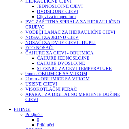
HIDRAULIČNE CJEVI
JEDNOSLOJNE CJEVI
DVOSLOJNE CJEVI
Cijevi za temperaturu
PVC ZAŠTITNA SPIRALA ZA HIDRAULIČNO
CRIJEVO
VODEČI LANAC ZA HIDRAULIČNE CJEVI
NOSAČI ZA JEDNU CJEV
NOSAČI ZA DVIJE CJEVI - DUPLI
ECO NOSAČI
ČAHURE ZA CJEVI - OBUJMICA
ČAHURE JEDNOSLOJNE
ČAHURE DVOSLOJNE
STEZNICI ZA CEVI TEMPERATURE
9mm - OBUJMICE SA VIJKOM
21mm - OBUJMICE SA VIJKOM
USISNE CIJEVI
VISOKOTLAČNI PERAČ
APARAT ZA DIGITALNO MERJENJE DUŽINE
CJEVI
FITINGI
Priključci
0
Priključci