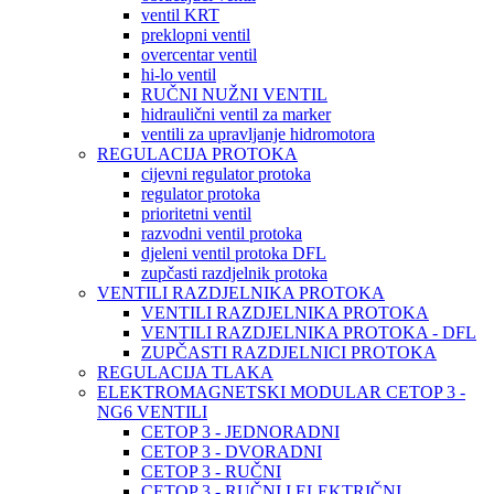
ventil KRT
preklopni ventil
overcentar ventil
hi-lo ventil
RUČNI NUŽNI VENTIL
hidraulični ventil za marker
ventili za upravljanje hidromotora
REGULACIJA PROTOKA
cijevni regulator protoka
regulator protoka
prioritetni ventil
razvodni ventil protoka
djeleni ventil protoka DFL
zupčasti razdjelnik protoka
VENTILI RAZDJELNIKA PROTOKA
VENTILI RAZDJELNIKA PROTOKA
VENTILI RAZDJELNIKA PROTOKA - DFL
ZUPČASTI RAZDJELNICI PROTOKA
REGULACIJA TLAKA
ELEKTROMAGNETSKI MODULAR CETOP 3 -
NG6 VENTILI
CETOP 3 - JEDNORADNI
CETOP 3 - DVORADNI
CETOP 3 - RUČNI
CETOP 3 - RUČNI I ELEKTRIČNI