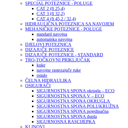
SPECIAL POTEZNICE - POLUGE
CAT 2 (fi 25,4)
CAT 3 (fi 32,2)
CAT 4 (fi 45,2 / 32,4)
HIDRAULIČNA POTEZNICA SA NAVOJEM
MEHANIČKE POTEZNICE - POLUGE
standard navojna
automatska navojna
DJELOVI POTEZNICA
DIZAJUČE POTEZNICE
DIZAJUČE POTEZNICE - STANDARD
TRO-TOČKOVNI PRIKLJUČAK
kuke
navojne rastezajuče ruke
ostalo
ČELNA HIDRAULIKA
OSIGURAČI
SIGURNOSTNA SPONA okrugla – ECO
SIGURNOSTNA SPONA V – ECO
SIGURNOSTNA SPONA OKRUGLA
SIGURNOSTNA SPONA POLUKRUŽNA
SIGURNOSTNA SPONA pojedinačna
SIGURNOSTNA SPONA dupla
SIGURNOSNA RASCIJEPKA
KLINOVI