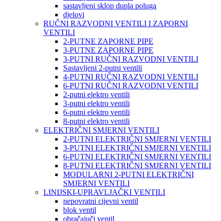
sastavljeni sklop dupla poluga
djelovi
RUČNI RAZVODNI VENTILI I ZAPORNI
VENTILI
2-PUTNE ZAPORNE PIPE
3-PUTNE ZAPORNE PIPE
3-PUTNI RUČNI RAZVODNI VENTILI
Sastavljeni 2-putni ventili
4-PUTNI RUČNI RAZVODNI VENTILI
6-PUTNI RUČNI RAZVODNI VENTILI
2-putni elektro ventili
3-putni elektro ventili
6-putni elektro ventili
8-putni elektro ventili
ELEKTRIČNI SMJERNI VENTILI
2-PUTNI ELEKTRIČNI SMJERNI VENTILI
3-PUTNI ELEKTRIČNI SMJERNI VENTILI
6-PUTNI ELEKTRIČNI SMJERNI VENTILI
8-PUTNI ELEKTRIČNI SMJERNI VENTILI
MODULARNI 2-PUTNI ELEKTRIČNI
SMJERNI VENTILI
LINIJSKI-UPRAVLJAČKI VENTILI
nepovratni cijevni ventil
blok ventil
obračajuči ventil