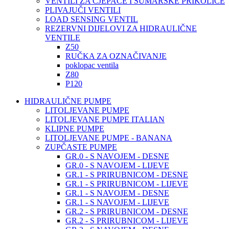
VENTILI ZA CJEPAČE I ŠUMARSKE PRIKOLICE
PLIVAJUČI VENTILI
LOAD SENSING VENTIL
REZERVNI DIJELOVI ZA HIDRAULIČNE
VENTILE
Z50
RUČKA ZA OZNAČIVANJE
poklopac ventila
Z80
P120
HIDRAULIČNE PUMPE
LITOLJEVANE PUMPE
LITOLJEVANE PUMPE ITALIAN
KLIPNE PUMPE
LITOLJEVANE PUMPE - BANANA
ZUPČASTE PUMPE
GR.0 - S NAVOJEM - DESNE
GR.0 - S NAVOJEM - LIJEVE
GR.1 - S PRIRUBNICOM - DESNE
GR.1 - S PRIRUBNICOM - LIJEVE
GR.1 - S NAVOJEM - DESNE
GR.1 - S NAVOJEM - LIJEVE
GR.2 - S PRIRUBNICOM - DESNE
GR.2 - S PRIRUBNICOM - LIJEVE