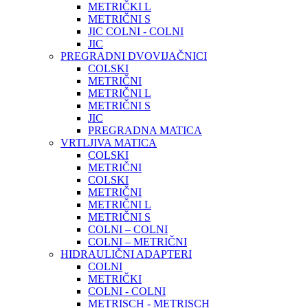
METRIČKI L
METRIČNI S
JIC COLNI - COLNI
JIC
PREGRADNI DVOVIJAČNICI
COLSKI
METRIČNI
METRIČNI L
METRIČNI S
JIC
PREGRADNA MATICA
VRTLJIVA MATICA
COLSKI
METRIČNI
COLSKI
METRIČNI
METRIČNI L
METRIČNI S
COLNI – COLNI
COLNI – METRIČNI
HIDRAULIČNI ADAPTERI
COLNI
METRIČKI
COLNI - COLNI
METRISCH - METRISCH