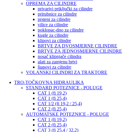
OPREMA ZA CILINDRE
privarivi priključki za cilindre
prirubnice za cilindre
prsteni za cilindre
vilice za cilindre
poklopac-dno za cilindre
kugle za cilindre
klipovi za cilindre
BRTVE ZA DVOSMJERNE CILINDRE
BRTVE ZA JEDNOSMJERNE CILINDRE
nosač klipnjače cilindra
alati za zamjenu brtvi
štapovi za cilindre
VOLANSKI CILINDRI ZA TRAKTORE
TRO-TOČKOVNA HIDRAULIKA
STANDARD POTEZNICE - POLUGE
CAT 1 (fi 19,2)
CAT 1 (fi 25,4)
CAT 1/2 (fi 19,2 / 25,4)
CAT 2 (fi 25,4)
AUTOMATSKE POTEZNICE - POLUGE
CAT 1 (fi 19,2)
CAT 2 (fi 25,4)
CAT 3 (fi 25,4 / 32,2)