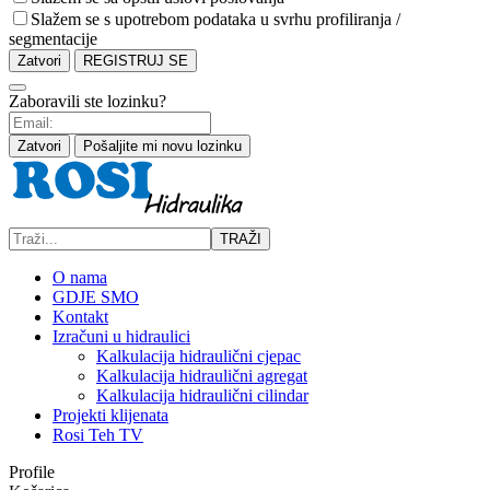
Slažem se s upotrebom podataka u svrhu profiliranja /
segmentacije
Zatvori
REGISTRUJ SE
Zaboravili ste lozinku?
Zatvori
Pošaljite mi novu lozinku
TRAŽI
O nama
GDJE SMO
Kontakt
Izračuni u hidraulici
Kalkulacija hidraulični cjepac
Kalkulacija hidraulični agregat
Kalkulacija hidraulični cilindar
Projekti klijenata
Rosi Teh TV
Profile