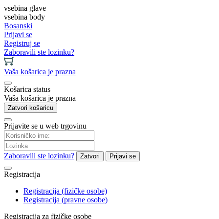
vsebina glave
vsebina body
Bosanski
Prijavi se
Registruj se
Zaboravili ste lozinku?
Vaša košarica je prazna
Košarica status
Vaša košarica je prazna
Zatvori košaricu
Prijavite se u web trgovinu
Zaboravili ste lozinku?
Zatvori
Prijavi se
Registracija
Registracija (fizičke osobe)
Registracija (pravne osobe)
Registracija za fizičke osobe