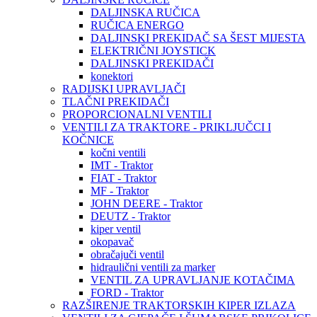
DALJINSKA RUČICA
RUČICA ENERGO
DALJINSKI PREKIDAČ SA ŠEST MIJESTA
ELEKTRIČNI JOYSTICK
DALJINSKI PREKIDAČI
konektori
RADIJSKI UPRAVLJAČI
TLAČNI PREKIDAČI
PROPORCIONALNI VENTILI
VENTILI ZA TRAKTORE - PRIKLJUČCI I
KOČNICE
kočni ventili
IMT - Traktor
FIAT - Traktor
MF - Traktor
JOHN DEERE - Traktor
DEUTZ - Traktor
kiper ventil
okopavač
obračajuči ventil
hidraulični ventili za marker
VENTIL ZA UPRAVLJANJE KOTAČIMA
FORD - Traktor
RAZŠIRENJE TRAKTORSKIH KIPER IZLAZA