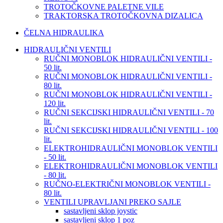
TROTOČKOVNE PALETNE VILE
TRAKTORSKA TROTOČKOVNA DIZALICA
ČELNA HIDRAULIKA
HIDRAULIČNI VENTILI
RUČNI MONOBLOK HIDRAULIČNI VENTILI -
50 lit.
RUČNI MONOBLOK HIDRAULIČNI VENTILI -
80 lit.
RUČNI MONOBLOK HIDRAULIČNI VENTILI -
120 lit.
RUČNI SEKCIJSKI HIDRAULIČNI VENTILI - 70
lit.
RUČNI SEKCIJSKI HIDRAULIČNI VENTILI - 100
lit.
ELEKTROHIDRAULIČNI MONOBLOK VENTILI
- 50 lit.
ELEKTROHIDRAULIČNI MONOBLOK VENTILI
- 80 lit.
RUČNO-ELEKTRIČNI MONOBLOK VENTILI -
80 lit.
VENTILI UPRAVLJANI PREKO SAJLE
sastavljeni sklop joystic
sastavljeni sklop 1 poz