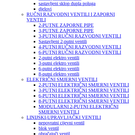
sastavljeni sklop dupla poluga
djelovi
RUČNI RAZVODNI VENTILI I ZAPORNI
VENTILI
2-PUTNE ZAPORNE PIPE
3-PUTNE ZAPORNE PIPE
3-PUTNI RUČNI RAZVODNI VENTILI
Sastavljeni 2-putni ventili
4-PUTNI RUČNI RAZVODNI VENTILI
6-PUTNI RUČNI RAZVODNI VENTILI
2-putni elektro ventili
3-putni elektro ventili
6-putni elektro ventili
8-putni elektro ventili
ELEKTRIČNI SMJERNI VENTILI
2-PUTNI ELEKTRIČNI SMJERNI VENTILI
3-PUTNI ELEKTRIČNI SMJERNI VENTILI
6-PUTNI ELEKTRIČNI SMJERNI VENTILI
8-PUTNI ELEKTRIČNI SMJERNI VENTILI
MODULARNI 2-PUTNI ELEKTRIČNI
SMJERNI VENTILI
LINIJSKI-UPRAVLJAČKI VENTILI
nepovratni cijevni ventil
blok ventil
obračajuči ventil