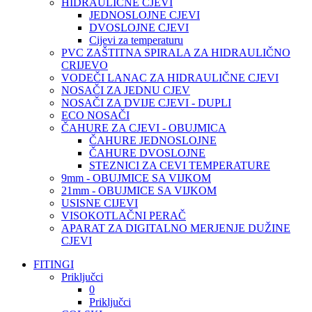
HIDRAULIČNE CJEVI
JEDNOSLOJNE CJEVI
DVOSLOJNE CJEVI
Cijevi za temperaturu
PVC ZAŠTITNA SPIRALA ZA HIDRAULIČNO
CRIJEVO
VODEČI LANAC ZA HIDRAULIČNE CJEVI
NOSAČI ZA JEDNU CJEV
NOSAČI ZA DVIJE CJEVI - DUPLI
ECO NOSAČI
ČAHURE ZA CJEVI - OBUJMICA
ČAHURE JEDNOSLOJNE
ČAHURE DVOSLOJNE
STEZNICI ZA CEVI TEMPERATURE
9mm - OBUJMICE SA VIJKOM
21mm - OBUJMICE SA VIJKOM
USISNE CIJEVI
VISOKOTLAČNI PERAČ
APARAT ZA DIGITALNO MERJENJE DUŽINE
CJEVI
FITINGI
Priključci
0
Priključci