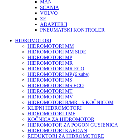
MAN
SCANIA
VOLVO
ZF
ADAPTERJI
PNEUMATSKI KONTROLER
HIDROMOTORI
HIDROMOTORI MM
HIDROMOTORI MM SIDE
HIDROMOTORI MP
HIDROMOTORI MR
HIDROMOTORI MR ECO
HIDROMOTORI MP (6 zuba)
HIDROMOTORI MS
HIDROMOTORI MS ECO
HIDROMOTORI MT
HIDROMOTORI MV
HIDROMOTORI B/MR - S KOČNICOM
KLIPNI HIDROMOTORI
HIDROMOTORI TMF
KOČNICA ZA HIDROMOTOR
HIDROMOTOR ZA POGON GUSJENICA
HIDROMOTORI KARDAN
REDUKTORI ZA HIDROMOTORE