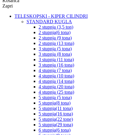
Košarica
Zapri
TELESKOPSKI - KIPER CILINDRI
STANDARD KUGLA
2 stupnja (3,5 ton)
2 stupnja(6 tona)
2 stupnja (9 tona)
2 stupnja (13 tona)
3 stupnja (5 tona)
3 stupnja (8 tona)
3 stupnja (11 tona)
3 stupnja (16 tona)
4 stupnja (7 tona)
4 stupnja (10 tona)
4 stupnja (14 tona)
4 stupnja (20 tona)
4 stupnja (25 tona)
5 stupnja (5 tona)
5 stupnja(8 tona)
5 stupnja(11 tona)
5 stupnja(16 tona)
5 stupnja(22 tone)
5 stupnja(29 tona)
6 stupnja(6 tona)