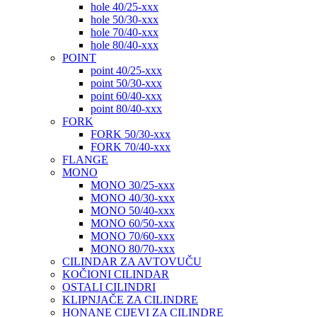
hole 40/25-xxx
hole 50/30-xxx
hole 70/40-xxx
hole 80/40-xxx
POINT
point 40/25-xxx
point 50/30-xxx
point 60/40-xxx
point 80/40-xxx
FORK
FORK 50/30-xxx
FORK 70/40-xxx
FLANGE
MONO
MONO 30/25-xxx
MONO 40/30-xxx
MONO 50/40-xxx
MONO 60/50-xxx
MONO 70/60-xxx
MONO 80/70-xxx
CILINDAR ZA AVTOVUČU
KOČIONI CILINDAR
OSTALI CILINDRI
KLIPNJAČE ZA CILINDRE
HONANE CIJEVI ZA CILINDRE