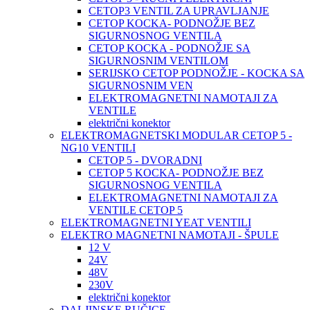
CETOP3 VENTIL ZA UPRAVLJANJE
CETOP KOCKA- PODNOŽJE BEZ
SIGURNOSNOG VENTILA
CETOP KOCKA - PODNOŽJE SA
SIGURNOSNIM VENTILOM
SERIJSKO CETOP PODNOŽJE - KOCKA SA
SIGURNOSNIM VEN
ELEKTROMAGNETNI NAMOTAJI ZA
VENTILE
električni konektor
ELEKTROMAGNETSKI MODULAR CETOP 5 -
NG10 VENTILI
CETOP 5 - DVORADNI
CETOP 5 KOCKA- PODNOŽJE BEZ
SIGURNOSNOG VENTILA
ELEKTROMAGNETNI NAMOTAJI ZA
VENTILE CETOP 5
ELEKTROMAGNETNI YEAT VENTILI
ELEKTRO MAGNETNI NAMOTAJI - ŠPULE
12 V
24V
48V
230V
električni konektor
DALJINSKE RUČICE