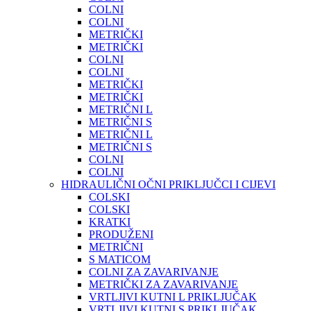
COLNI
COLNI
METRIČKI
METRIČKI
COLNI
COLNI
METRIČKI
METRIČKI
METRIČNI L
METRIČNI S
METRIČNI L
METRIČNI S
COLNI
COLNI
HIDRAULIČNI OČNI PRIKLJUČCI I CIJEVI
COLSKI
COLSKI
KRATKI
PRODUŽENI
METRIČNI
S MATICOM
COLNI ZA ZAVARIVANJE
METRIČKI ZA ZAVARIVANJE
VRTLJIVI KUTNI L PRIKLJUČAK
VRTLJIVI KUTNI S PRIKLJUČAK