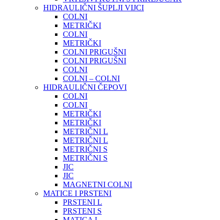
HIDRAULIČNI ŠUPLJI VIJCI
COLNI
METRIČKI
COLNI
METRIČKI
COLNI PRIGUŠNI
COLNI PRIGUŠNI
COLNI
COLNI – COLNI
HIDRAULIČNI ČEPOVI
COLNI
COLNI
METRIČKI
METRIČKI
METRIČNI L
METRIČNI L
METRIČNI S
METRIČNI S
JIC
JIC
MAGNETNI COLNI
MATICE I PRSTENI
PRSTENI L
PRSTENI S
MATICA L