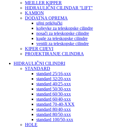
MEILLER KIPPER
HIDRAULIČNI CILINDAR ''LIFT''
KAMION
DODATNA OPREMA
uljni priključki
koljevke za teleskopske cilindre
nosači za teleskopske cilindre
kugle za teleskopske cilindre
ventili za teleskopske cilindre
KIPER CIJEVI
PROJEKTIRANJE CILINDRA
HIDRAULIČNI CILINDRI
STANDARD
standard 25/16-xxx
standard 32/20-xxx
standard 40/25-xxx
standard 50/30-xxx
standard 60/30-xxx
standard 60/40-xxx
standard 70-40-XXX
standard 80/40-xxx
standard 80/50-xxx
standard 100/50-xxx
HOLE