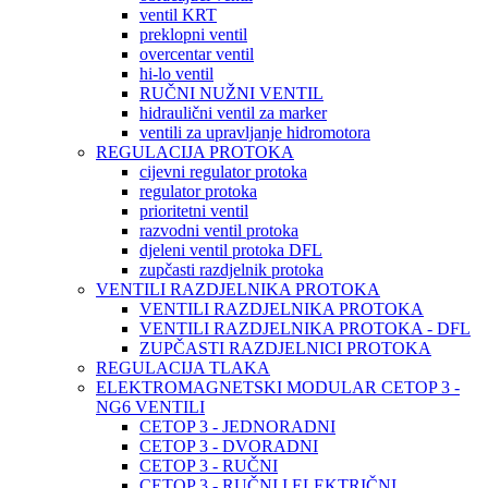
ventil KRT
preklopni ventil
overcentar ventil
hi-lo ventil
RUČNI NUŽNI VENTIL
hidraulični ventil za marker
ventili za upravljanje hidromotora
REGULACIJA PROTOKA
cijevni regulator protoka
regulator protoka
prioritetni ventil
razvodni ventil protoka
djeleni ventil protoka DFL
zupčasti razdjelnik protoka
VENTILI RAZDJELNIKA PROTOKA
VENTILI RAZDJELNIKA PROTOKA
VENTILI RAZDJELNIKA PROTOKA - DFL
ZUPČASTI RAZDJELNICI PROTOKA
REGULACIJA TLAKA
ELEKTROMAGNETSKI MODULAR CETOP 3 -
NG6 VENTILI
CETOP 3 - JEDNORADNI
CETOP 3 - DVORADNI
CETOP 3 - RUČNI
CETOP 3 - RUČNI I ELEKTRIČNI