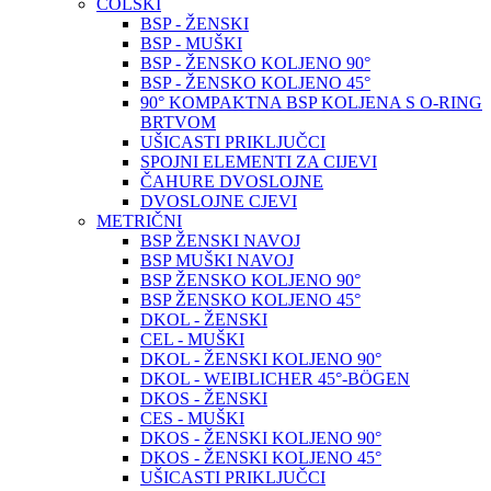
COLSKI
BSP - ŽENSKI
BSP - MUŠKI
BSP - ŽENSKO KOLJENO 90°
BSP - ŽENSKO KOLJENO 45°
90° KOMPAKTNA BSP KOLJENA S O-RING
BRTVOM
UŠICASTI PRIKLJUČCI
SPOJNI ELEMENTI ZA CIJEVI
ČAHURE DVOSLOJNE
DVOSLOJNE CJEVI
METRIČNI
BSP ŽENSKI NAVOJ
BSP MUŠKI NAVOJ
BSP ŽENSKO KOLJENO 90°
BSP ŽENSKO KOLJENO 45°
DKOL - ŽENSKI
CEL - MUŠKI
DKOL - ŽENSKI KOLJENO 90°
DKOL - WEIBLICHER 45°-BÖGEN
DKOS - ŽENSKI
CES - MUŠKI
DKOS - ŽENSKI KOLJENO 90°
DKOS - ŽENSKI KOLJENO 45°
UŠICASTI PRIKLJUČCI