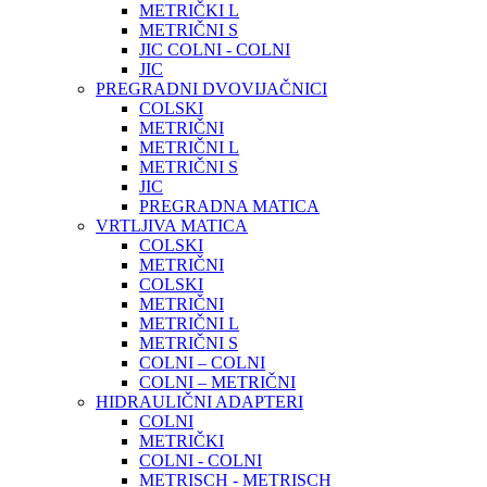
METRIČKI L
METRIČNI S
JIC COLNI - COLNI
JIC
PREGRADNI DVOVIJAČNICI
COLSKI
METRIČNI
METRIČNI L
METRIČNI S
JIC
PREGRADNA MATICA
VRTLJIVA MATICA
COLSKI
METRIČNI
COLSKI
METRIČNI
METRIČNI L
METRIČNI S
COLNI – COLNI
COLNI – METRIČNI
HIDRAULIČNI ADAPTERI
COLNI
METRIČKI
COLNI - COLNI
METRISCH - METRISCH