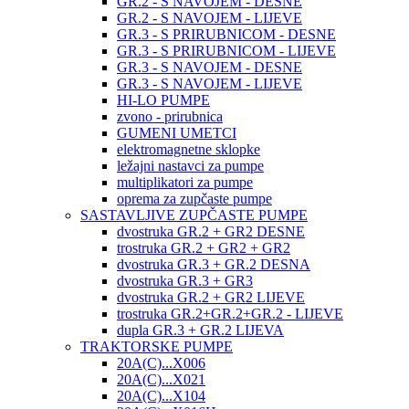
GR.2 - S NAVOJEM - DESNE
GR.2 - S NAVOJEM - LIJEVE
GR.3 - S PRIRUBNICOM - DESNE
GR.3 - S PRIRUBNICOM - LIJEVE
GR.3 - S NAVOJEM - DESNE
GR.3 - S NAVOJEM - LIJEVE
HI-LO PUMPE
zvono - prirubnica
GUMENI UMETCI
elektromagnetne sklopke
ležajni nastavci za pumpe
multiplikatori za pumpe
oprema za zupčaste pumpe
SASTAVLJIVE ZUPČASTE PUMPE
dvostruka GR.2 + GR2 DESNE
trostruka GR.2 + GR2 + GR2
dvostruka GR.3 + GR.2 DESNA
dvostruka GR.3 + GR3
dvostruka GR.2 + GR2 LIJEVE
trostruka GR.2+GR.2+GR.2 - LIJEVE
dupla GR.3 + GR.2 LIJEVA
TRAKTORSKE PUMPE
20A(C)...X006
20A(C)...X021
20A(C)...X104