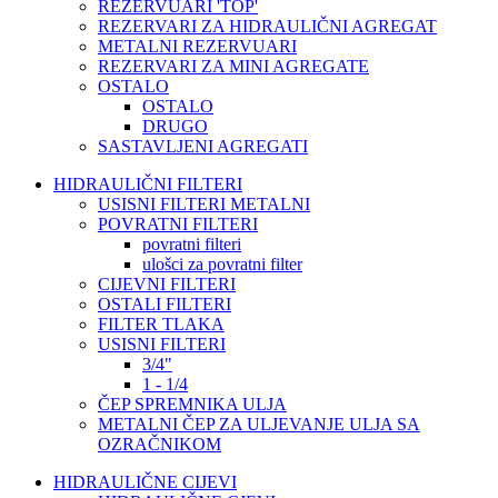
REZERVUARI 'TOP'
REZERVARI ZA HIDRAULIČNI AGREGAT
METALNI REZERVUARI
REZERVARI ZA MINI AGREGATE
OSTALO
OSTALO
DRUGO
SASTAVLJENI AGREGATI
HIDRAULIČNI FILTERI
USISNI FILTERI METALNI
POVRATNI FILTERI
povratni filteri
ulošci za povratni filter
CIJEVNI FILTERI
OSTALI FILTERI
FILTER TLAKA
USISNI FILTERI
3/4"
1 - 1/4
ČEP SPREMNIKA ULJA
METALNI ČEP ZA ULJEVANJE ULJA SA
OZRAČNIKOM
HIDRAULIČNE CIJEVI