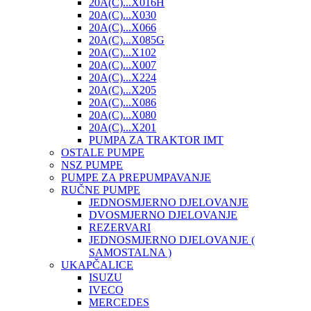
20A(C)...X016H
20A(C)...X030
20A(C)...X066
20A(C)...X085G
20A(C)...X102
20A(C)...X007
20A(C)...X224
20A(C)...X205
20A(C)...X086
20A(C)...X080
20A(C)...X201
PUMPA ZA TRAKTOR IMT
OSTALE PUMPE
NSZ PUMPE
PUMPE ZA PREPUMPAVANJE
RUČNE PUMPE
JEDNOSMJERNO DJELOVANJE
DVOSMJERNO DJELOVANJE
REZERVARI
JEDNOSMJERNO DJELOVANJE (
SAMOSTALNA )
UKAPČALICE
ISUZU
IVECO
MERCEDES