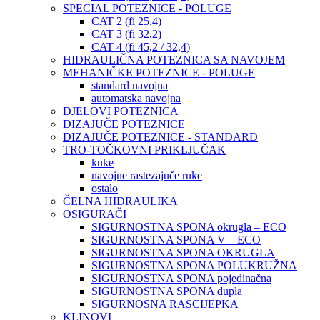
SPECIAL POTEZNICE - POLUGE
CAT 2 (fi 25,4)
CAT 3 (fi 32,2)
CAT 4 (fi 45,2 / 32,4)
HIDRAULIČNA POTEZNICA SA NAVOJEM
MEHANIČKE POTEZNICE - POLUGE
standard navojna
automatska navojna
DJELOVI POTEZNICA
DIZAJUČE POTEZNICE
DIZAJUČE POTEZNICE - STANDARD
TRO-TOČKOVNI PRIKLJUČAK
kuke
navojne rastezajuče ruke
ostalo
ČELNA HIDRAULIKA
OSIGURAČI
SIGURNOSTNA SPONA okrugla – ECO
SIGURNOSTNA SPONA V – ECO
SIGURNOSTNA SPONA OKRUGLA
SIGURNOSTNA SPONA POLUKRUŽNA
SIGURNOSTNA SPONA pojedinačna
SIGURNOSTNA SPONA dupla
SIGURNOSNA RASCIJEPKA
KLINOVI