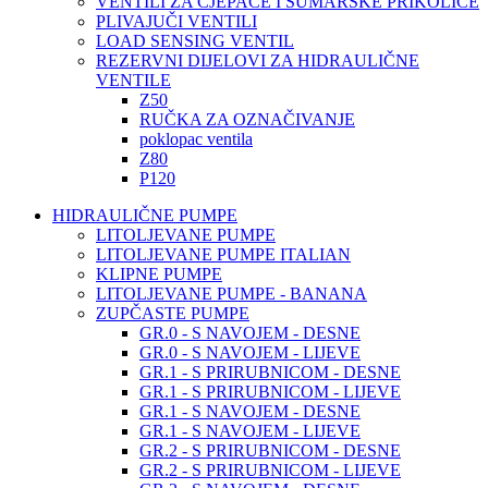
VENTILI ZA CJEPAČE I ŠUMARSKE PRIKOLICE
PLIVAJUČI VENTILI
LOAD SENSING VENTIL
REZERVNI DIJELOVI ZA HIDRAULIČNE
VENTILE
Z50
RUČKA ZA OZNAČIVANJE
poklopac ventila
Z80
P120
HIDRAULIČNE PUMPE
LITOLJEVANE PUMPE
LITOLJEVANE PUMPE ITALIAN
KLIPNE PUMPE
LITOLJEVANE PUMPE - BANANA
ZUPČASTE PUMPE
GR.0 - S NAVOJEM - DESNE
GR.0 - S NAVOJEM - LIJEVE
GR.1 - S PRIRUBNICOM - DESNE
GR.1 - S PRIRUBNICOM - LIJEVE
GR.1 - S NAVOJEM - DESNE
GR.1 - S NAVOJEM - LIJEVE
GR.2 - S PRIRUBNICOM - DESNE
GR.2 - S PRIRUBNICOM - LIJEVE