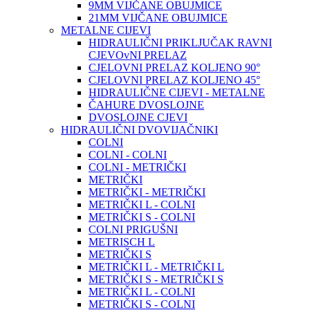
9MM VIJČANE OBUJMICE
21MM VIJČANE OBUJMICE
METALNE CIJEVI
HIDRAULIČNI PRIKLJUČAK RAVNI
CJEVOvNI PRELAZ
CJELOVNI PRELAZ KOLJENO 90°
CJELOVNI PRELAZ KOLJENO 45°
HIDRAULIČNE CIJEVI - METALNE
ČAHURE DVOSLOJNE
DVOSLOJNE CJEVI
HIDRAULIČNI DVOVIJAČNIKI
COLNI
COLNI - COLNI
COLNI - METRIČKI
METRIČKI
METRIČKI - METRIČKI
METRIČKI L - COLNI
METRIČKI S - COLNI
COLNI PRIGUŠNI
METRISCH L
METRIČKI S
METRIČKI L - METRIČKI L
METRIČKI S - METRIČKI S
METRIČKI L - COLNI
METRIČKI S - COLNI