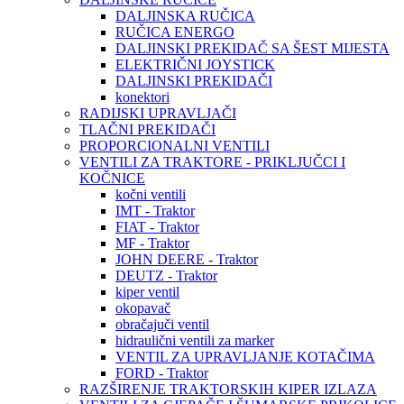
DALJINSKA RUČICA
RUČICA ENERGO
DALJINSKI PREKIDAČ SA ŠEST MIJESTA
ELEKTRIČNI JOYSTICK
DALJINSKI PREKIDAČI
konektori
RADIJSKI UPRAVLJAČI
TLAČNI PREKIDAČI
PROPORCIONALNI VENTILI
VENTILI ZA TRAKTORE - PRIKLJUČCI I
KOČNICE
kočni ventili
IMT - Traktor
FIAT - Traktor
MF - Traktor
JOHN DEERE - Traktor
DEUTZ - Traktor
kiper ventil
okopavač
obračajuči ventil
hidraulični ventili za marker
VENTIL ZA UPRAVLJANJE KOTAČIMA
FORD - Traktor
RAZŠIRENJE TRAKTORSKIH KIPER IZLAZA