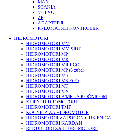
MAN
SCANIA
VOLVO
ZF
ADAPTERJI
PNEUMATSKI KONTROLER
HIDROMOTORI
HIDROMOTORI MM
HIDROMOTORI MM SIDE
HIDROMOTORI MP
HIDROMOTORI MR
HIDROMOTORI MR ECO
HIDROMOTORI MP (6 zuba)
HIDROMOTORI MS
HIDROMOTORI MS ECO
HIDROMOTORI MT
HIDROMOTORI MV
HIDROMOTORI B/MR - S KOČNICOM
KLIPNI HIDROMOTORI
HIDROMOTORI TMF
KOČNICA ZA HIDROMOTOR
HIDROMOTOR ZA POGON GUSJENICA
HIDROMOTORI KARDAN
REDUKTORI ZA HIDROMOTORE