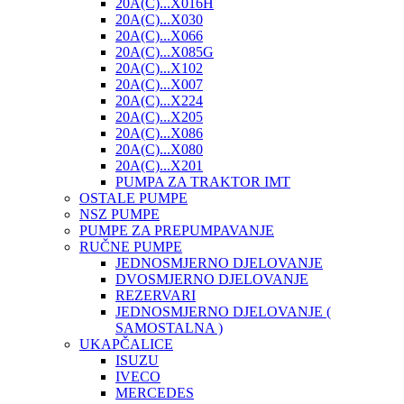
20A(C)...X016H
20A(C)...X030
20A(C)...X066
20A(C)...X085G
20A(C)...X102
20A(C)...X007
20A(C)...X224
20A(C)...X205
20A(C)...X086
20A(C)...X080
20A(C)...X201
PUMPA ZA TRAKTOR IMT
OSTALE PUMPE
NSZ PUMPE
PUMPE ZA PREPUMPAVANJE
RUČNE PUMPE
JEDNOSMJERNO DJELOVANJE
DVOSMJERNO DJELOVANJE
REZERVARI
JEDNOSMJERNO DJELOVANJE (
SAMOSTALNA )
UKAPČALICE
ISUZU
IVECO
MERCEDES