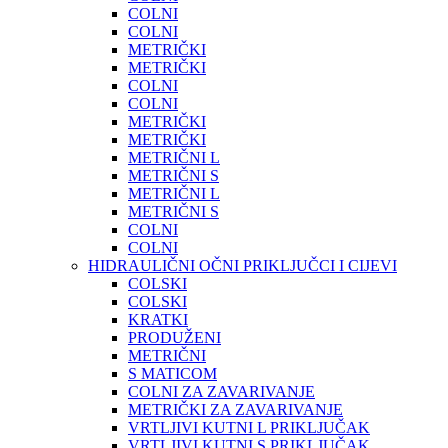
COLNI
COLNI
METRIČKI
METRIČKI
COLNI
COLNI
METRIČKI
METRIČKI
METRIČNI L
METRIČNI S
METRIČNI L
METRIČNI S
COLNI
COLNI
HIDRAULIČNI OČNI PRIKLJUČCI I CIJEVI
COLSKI
COLSKI
KRATKI
PRODUŽENI
METRIČNI
S MATICOM
COLNI ZA ZAVARIVANJE
METRIČKI ZA ZAVARIVANJE
VRTLJIVI KUTNI L PRIKLJUČAK
VRTLJIVI KUTNI S PRIKLJUČAK