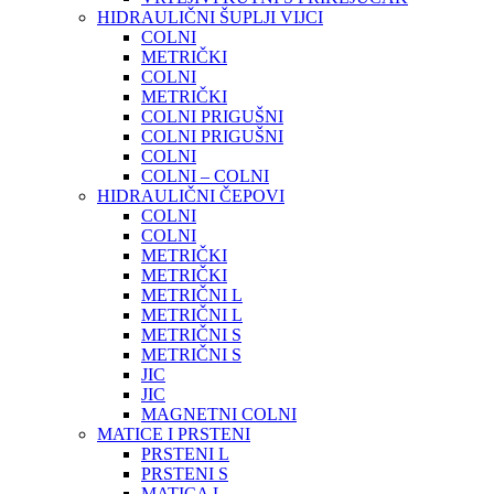
HIDRAULIČNI ŠUPLJI VIJCI
COLNI
METRIČKI
COLNI
METRIČKI
COLNI PRIGUŠNI
COLNI PRIGUŠNI
COLNI
COLNI – COLNI
HIDRAULIČNI ČEPOVI
COLNI
COLNI
METRIČKI
METRIČKI
METRIČNI L
METRIČNI L
METRIČNI S
METRIČNI S
JIC
JIC
MAGNETNI COLNI
MATICE I PRSTENI
PRSTENI L
PRSTENI S
MATICA L