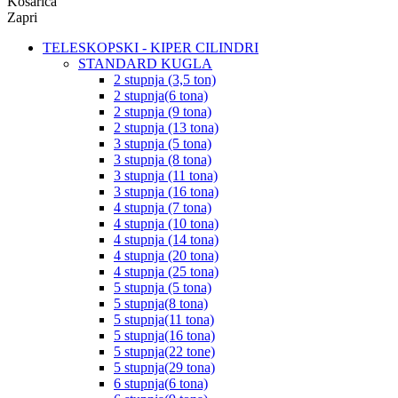
Košarica
Zapri
TELESKOPSKI - KIPER CILINDRI
STANDARD KUGLA
2 stupnja (3,5 ton)
2 stupnja(6 tona)
2 stupnja (9 tona)
2 stupnja (13 tona)
3 stupnja (5 tona)
3 stupnja (8 tona)
3 stupnja (11 tona)
3 stupnja (16 tona)
4 stupnja (7 tona)
4 stupnja (10 tona)
4 stupnja (14 tona)
4 stupnja (20 tona)
4 stupnja (25 tona)
5 stupnja (5 tona)
5 stupnja(8 tona)
5 stupnja(11 tona)
5 stupnja(16 tona)
5 stupnja(22 tone)
5 stupnja(29 tona)
6 stupnja(6 tona)