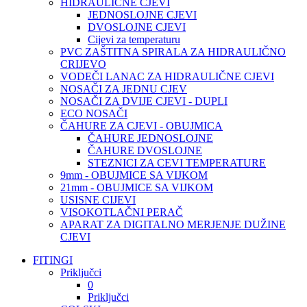
HIDRAULIČNE CJEVI
JEDNOSLOJNE CJEVI
DVOSLOJNE CJEVI
Cijevi za temperaturu
PVC ZAŠTITNA SPIRALA ZA HIDRAULIČNO
CRIJEVO
VODEČI LANAC ZA HIDRAULIČNE CJEVI
NOSAČI ZA JEDNU CJEV
NOSAČI ZA DVIJE CJEVI - DUPLI
ECO NOSAČI
ČAHURE ZA CJEVI - OBUJMICA
ČAHURE JEDNOSLOJNE
ČAHURE DVOSLOJNE
STEZNICI ZA CEVI TEMPERATURE
9mm - OBUJMICE SA VIJKOM
21mm - OBUJMICE SA VIJKOM
USISNE CIJEVI
VISOKOTLAČNI PERAČ
APARAT ZA DIGITALNO MERJENJE DUŽINE
CJEVI
FITINGI
Priključci
0
Priključci