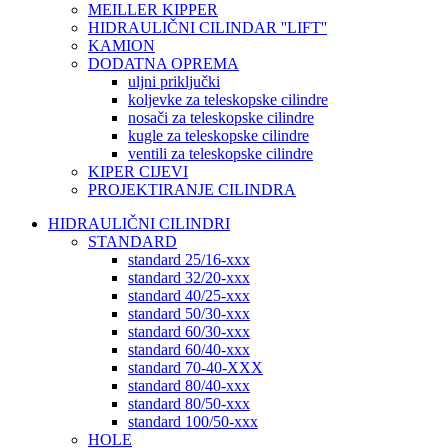
MEILLER KIPPER
HIDRAULIČNI CILINDAR ''LIFT''
KAMION
DODATNA OPREMA
uljni priključki
koljevke za teleskopske cilindre
nosači za teleskopske cilindre
kugle za teleskopske cilindre
ventili za teleskopske cilindre
KIPER CIJEVI
PROJEKTIRANJE CILINDRA
HIDRAULIČNI CILINDRI
STANDARD
standard 25/16-xxx
standard 32/20-xxx
standard 40/25-xxx
standard 50/30-xxx
standard 60/30-xxx
standard 60/40-xxx
standard 70-40-XXX
standard 80/40-xxx
standard 80/50-xxx
standard 100/50-xxx
HOLE