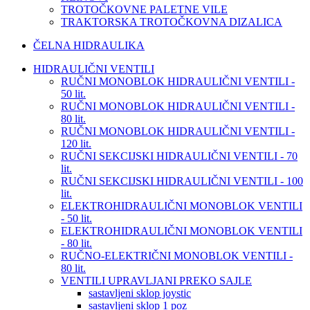
TROTOČKOVNE PALETNE VILE
TRAKTORSKA TROTOČKOVNA DIZALICA
ČELNA HIDRAULIKA
HIDRAULIČNI VENTILI
RUČNI MONOBLOK HIDRAULIČNI VENTILI -
50 lit.
RUČNI MONOBLOK HIDRAULIČNI VENTILI -
80 lit.
RUČNI MONOBLOK HIDRAULIČNI VENTILI -
120 lit.
RUČNI SEKCIJSKI HIDRAULIČNI VENTILI - 70
lit.
RUČNI SEKCIJSKI HIDRAULIČNI VENTILI - 100
lit.
ELEKTROHIDRAULIČNI MONOBLOK VENTILI
- 50 lit.
ELEKTROHIDRAULIČNI MONOBLOK VENTILI
- 80 lit.
RUČNO-ELEKTRIČNI MONOBLOK VENTILI -
80 lit.
VENTILI UPRAVLJANI PREKO SAJLE
sastavljeni sklop joystic
sastavljeni sklop 1 poz