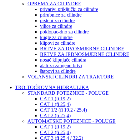
OPREMA ZA CILINDRE
privarivi priključki za cilindre
prirubnice za cilindre
prsteni za cilindre
vilice za cilindre
poklopac-dno za cilindre
kugle za cilindre
klipovi za cilindre
BRTVE ZA DVOSMJERNE CILINDRE
BRTVE ZA JEDNOSMJERNE CILINDRE
nosač klipnjače cilindra
alati za zamjenu brtvi
štapovi za cilindre
VOLANSKI CILINDRI ZA TRAKTORE
TRO-TOČKOVNA HIDRAULIKA
STANDARD POTEZNICE - POLUGE
CAT 1 (fi 19,2)
CAT 1 (fi 25,4)
CAT 1/2 (fi 19,2 / 25,4)
CAT 2 (fi 25,4)
AUTOMATSKE POTEZNICE - POLUGE
CAT 1 (fi 19,2)
CAT 2 (fi 25,4)
CAT 3 (fi 25,4 / 32,2)