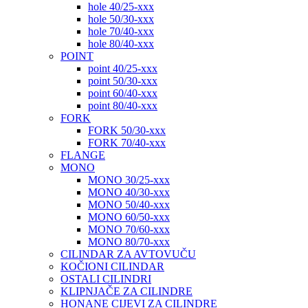
hole 40/25-xxx
hole 50/30-xxx
hole 70/40-xxx
hole 80/40-xxx
POINT
point 40/25-xxx
point 50/30-xxx
point 60/40-xxx
point 80/40-xxx
FORK
FORK 50/30-xxx
FORK 70/40-xxx
FLANGE
MONO
MONO 30/25-xxx
MONO 40/30-xxx
MONO 50/40-xxx
MONO 60/50-xxx
MONO 70/60-xxx
MONO 80/70-xxx
CILINDAR ZA AVTOVUČU
KOČIONI CILINDAR
OSTALI CILINDRI
KLIPNJAČE ZA CILINDRE
HONANE CIJEVI ZA CILINDRE