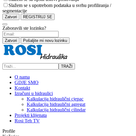
Slažem se s upotrebom podataka u svrhu profiliranja /
segmentacije
Zatvori
REGISTRUJ SE
Zaboravili ste lozinku?
Zatvori
Pošaljite mi novu lozinku
TRAŽI
O nama
GDJE SMO
Kontakt
Izračuni u hidraulici
Kalkulacija hidraulični cjepac
Kalkulacija hidraulični agregat
Kalkulacija hidraulični cilindar
Projekti klijenata
Rosi Teh TV
Profile