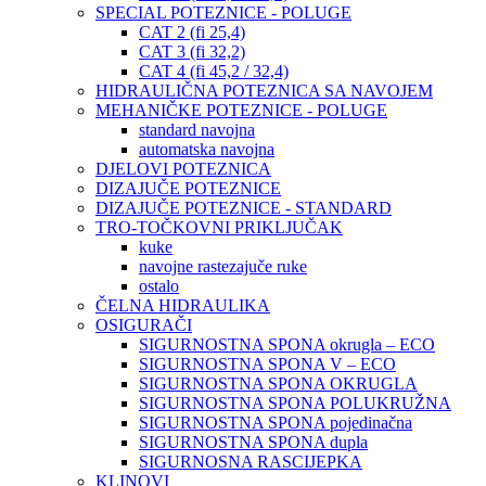
SPECIAL POTEZNICE - POLUGE
CAT 2 (fi 25,4)
CAT 3 (fi 32,2)
CAT 4 (fi 45,2 / 32,4)
HIDRAULIČNA POTEZNICA SA NAVOJEM
MEHANIČKE POTEZNICE - POLUGE
standard navojna
automatska navojna
DJELOVI POTEZNICA
DIZAJUČE POTEZNICE
DIZAJUČE POTEZNICE - STANDARD
TRO-TOČKOVNI PRIKLJUČAK
kuke
navojne rastezajuče ruke
ostalo
ČELNA HIDRAULIKA
OSIGURAČI
SIGURNOSTNA SPONA okrugla – ECO
SIGURNOSTNA SPONA V – ECO
SIGURNOSTNA SPONA OKRUGLA
SIGURNOSTNA SPONA POLUKRUŽNA
SIGURNOSTNA SPONA pojedinačna
SIGURNOSTNA SPONA dupla
SIGURNOSNA RASCIJEPKA
KLINOVI