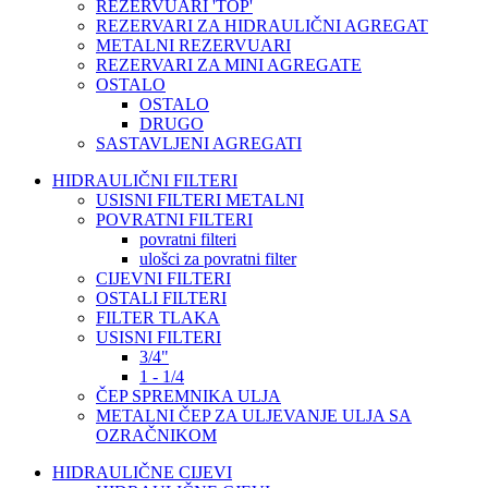
REZERVUARI 'TOP'
REZERVARI ZA HIDRAULIČNI AGREGAT
METALNI REZERVUARI
REZERVARI ZA MINI AGREGATE
OSTALO
OSTALO
DRUGO
SASTAVLJENI AGREGATI
HIDRAULIČNI FILTERI
USISNI FILTERI METALNI
POVRATNI FILTERI
povratni filteri
ulošci za povratni filter
CIJEVNI FILTERI
OSTALI FILTERI
FILTER TLAKA
USISNI FILTERI
3/4"
1 - 1/4
ČEP SPREMNIKA ULJA
METALNI ČEP ZA ULJEVANJE ULJA SA
OZRAČNIKOM
HIDRAULIČNE CIJEVI