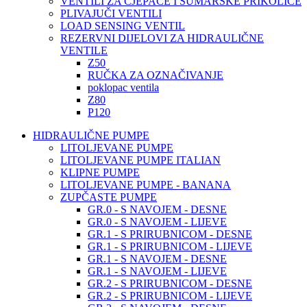
VENTILI ZA CJEPAČE I ŠUMARSKE PRIKOLICE
PLIVAJUČI VENTILI
LOAD SENSING VENTIL
REZERVNI DIJELOVI ZA HIDRAULIČNE
VENTILE
Z50
RUČKA ZA OZNAČIVANJE
poklopac ventila
Z80
P120
HIDRAULIČNE PUMPE
LITOLJEVANE PUMPE
LITOLJEVANE PUMPE ITALIAN
KLIPNE PUMPE
LITOLJEVANE PUMPE - BANANA
ZUPČASTE PUMPE
GR.0 - S NAVOJEM - DESNE
GR.0 - S NAVOJEM - LIJEVE
GR.1 - S PRIRUBNICOM - DESNE
GR.1 - S PRIRUBNICOM - LIJEVE
GR.1 - S NAVOJEM - DESNE
GR.1 - S NAVOJEM - LIJEVE
GR.2 - S PRIRUBNICOM - DESNE
GR.2 - S PRIRUBNICOM - LIJEVE