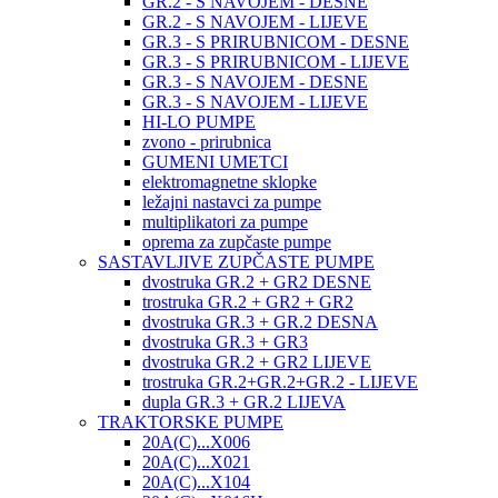
GR.2 - S NAVOJEM - DESNE
GR.2 - S NAVOJEM - LIJEVE
GR.3 - S PRIRUBNICOM - DESNE
GR.3 - S PRIRUBNICOM - LIJEVE
GR.3 - S NAVOJEM - DESNE
GR.3 - S NAVOJEM - LIJEVE
HI-LO PUMPE
zvono - prirubnica
GUMENI UMETCI
elektromagnetne sklopke
ležajni nastavci za pumpe
multiplikatori za pumpe
oprema za zupčaste pumpe
SASTAVLJIVE ZUPČASTE PUMPE
dvostruka GR.2 + GR2 DESNE
trostruka GR.2 + GR2 + GR2
dvostruka GR.3 + GR.2 DESNA
dvostruka GR.3 + GR3
dvostruka GR.2 + GR2 LIJEVE
trostruka GR.2+GR.2+GR.2 - LIJEVE
dupla GR.3 + GR.2 LIJEVA
TRAKTORSKE PUMPE
20A(C)...X006
20A(C)...X021
20A(C)...X104