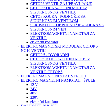
CETOP3 VENTIL ZA UPRAVLJANJE
CETOP KOCKA- PODNOŽJE BEZ
SIGURNOSNOG VENTILA
CETOP KOCKA - PODNOŽJE SA
SIGURNOSNIM VENTILOM
SERIJSKO CETOP PODNOŽJE - KOCKA SA
SIGURNOSNIM VEN
ELEKTROMAGNETNI NAMOTAJI ZA
VENTILE
električni konektor
ELEKTROMAGNETSKI MODULAR CETOP 5 -
NG10 VENTILI
CETOP 5 - DVORADNI
CETOP 5 KOCKA- PODNOŽJE BEZ
SIGURNOSNOG VENTILA
ELEKTROMAGNETNI NAMOTAJI ZA
VENTILE CETOP 5
ELEKTROMAGNETNI YEAT VENTILI
ELEKTRO MAGNETNI NAMOTAJI - ŠPULE
12 V
24V
48V
230V
električni konektor
DALJINSKE RUČICE