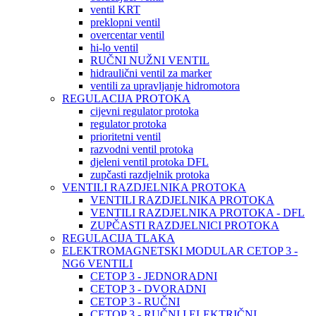
ventil KRT
preklopni ventil
overcentar ventil
hi-lo ventil
RUČNI NUŽNI VENTIL
hidraulični ventil za marker
ventili za upravljanje hidromotora
REGULACIJA PROTOKA
cijevni regulator protoka
regulator protoka
prioritetni ventil
razvodni ventil protoka
djeleni ventil protoka DFL
zupčasti razdjelnik protoka
VENTILI RAZDJELNIKA PROTOKA
VENTILI RAZDJELNIKA PROTOKA
VENTILI RAZDJELNIKA PROTOKA - DFL
ZUPČASTI RAZDJELNICI PROTOKA
REGULACIJA TLAKA
ELEKTROMAGNETSKI MODULAR CETOP 3 -
NG6 VENTILI
CETOP 3 - JEDNORADNI
CETOP 3 - DVORADNI
CETOP 3 - RUČNI
CETOP 3 - RUČNI I ELEKTRIČNI