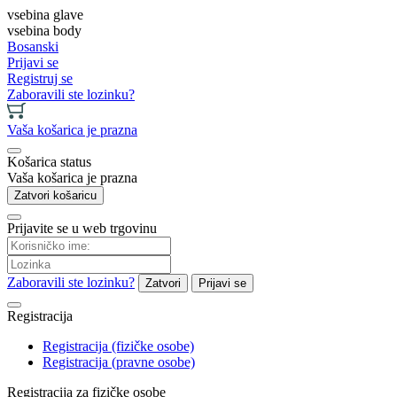
vsebina glave
vsebina body
Bosanski
Prijavi se
Registruj se
Zaboravili ste lozinku?
Vaša košarica je prazna
Košarica status
Vaša košarica je prazna
Zatvori košaricu
Prijavite se u web trgovinu
Zaboravili ste lozinku?
Zatvori
Prijavi se
Registracija
Registracija (fizičke osobe)
Registracija (pravne osobe)
Registracija za fizičke osobe