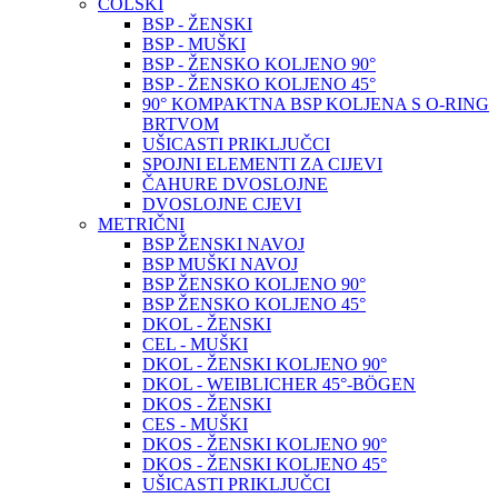
COLSKI
BSP - ŽENSKI
BSP - MUŠKI
BSP - ŽENSKO KOLJENO 90°
BSP - ŽENSKO KOLJENO 45°
90° KOMPAKTNA BSP KOLJENA S O-RING
BRTVOM
UŠICASTI PRIKLJUČCI
SPOJNI ELEMENTI ZA CIJEVI
ČAHURE DVOSLOJNE
DVOSLOJNE CJEVI
METRIČNI
BSP ŽENSKI NAVOJ
BSP MUŠKI NAVOJ
BSP ŽENSKO KOLJENO 90°
BSP ŽENSKO KOLJENO 45°
DKOL - ŽENSKI
CEL - MUŠKI
DKOL - ŽENSKI KOLJENO 90°
DKOL - WEIBLICHER 45°-BÖGEN
DKOS - ŽENSKI
CES - MUŠKI
DKOS - ŽENSKI KOLJENO 90°
DKOS - ŽENSKI KOLJENO 45°
UŠICASTI PRIKLJUČCI