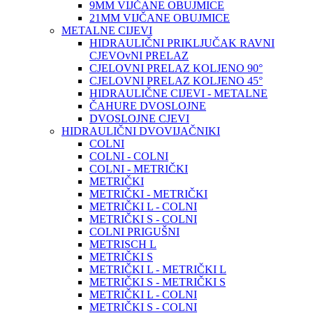
9MM VIJČANE OBUJMICE
21MM VIJČANE OBUJMICE
METALNE CIJEVI
HIDRAULIČNI PRIKLJUČAK RAVNI
CJEVOvNI PRELAZ
CJELOVNI PRELAZ KOLJENO 90°
CJELOVNI PRELAZ KOLJENO 45°
HIDRAULIČNE CIJEVI - METALNE
ČAHURE DVOSLOJNE
DVOSLOJNE CJEVI
HIDRAULIČNI DVOVIJAČNIKI
COLNI
COLNI - COLNI
COLNI - METRIČKI
METRIČKI
METRIČKI - METRIČKI
METRIČKI L - COLNI
METRIČKI S - COLNI
COLNI PRIGUŠNI
METRISCH L
METRIČKI S
METRIČKI L - METRIČKI L
METRIČKI S - METRIČKI S
METRIČKI L - COLNI
METRIČKI S - COLNI