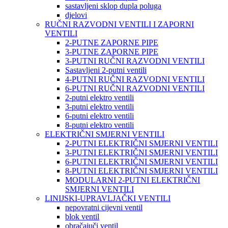
sastavljeni sklop dupla poluga
djelovi
RUČNI RAZVODNI VENTILI I ZAPORNI
VENTILI
2-PUTNE ZAPORNE PIPE
3-PUTNE ZAPORNE PIPE
3-PUTNI RUČNI RAZVODNI VENTILI
Sastavljeni 2-putni ventili
4-PUTNI RUČNI RAZVODNI VENTILI
6-PUTNI RUČNI RAZVODNI VENTILI
2-putni elektro ventili
3-putni elektro ventili
6-putni elektro ventili
8-putni elektro ventili
ELEKTRIČNI SMJERNI VENTILI
2-PUTNI ELEKTRIČNI SMJERNI VENTILI
3-PUTNI ELEKTRIČNI SMJERNI VENTILI
6-PUTNI ELEKTRIČNI SMJERNI VENTILI
8-PUTNI ELEKTRIČNI SMJERNI VENTILI
MODULARNI 2-PUTNI ELEKTRIČNI
SMJERNI VENTILI
LINIJSKI-UPRAVLJAČKI VENTILI
nepovratni cijevni ventil
blok ventil
obračajuči ventil