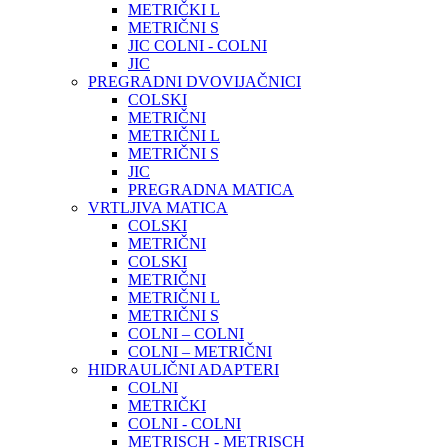
METRIČKI L
METRIČNI S
JIC COLNI - COLNI
JIC
PREGRADNI DVOVIJAČNICI
COLSKI
METRIČNI
METRIČNI L
METRIČNI S
JIC
PREGRADNA MATICA
VRTLJIVA MATICA
COLSKI
METRIČNI
COLSKI
METRIČNI
METRIČNI L
METRIČNI S
COLNI – COLNI
COLNI – METRIČNI
HIDRAULIČNI ADAPTERI
COLNI
METRIČKI
COLNI - COLNI
METRISCH - METRISCH