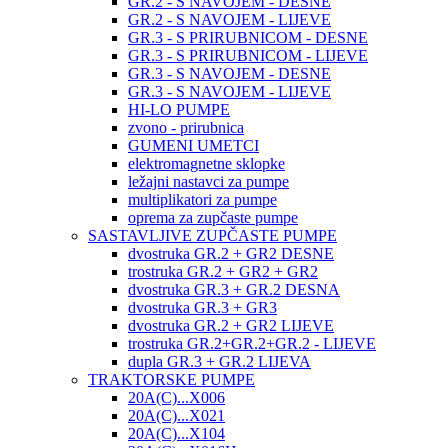
GR.2 - S NAVOJEM - DESNE
GR.2 - S NAVOJEM - LIJEVE
GR.3 - S PRIRUBNICOM - DESNE
GR.3 - S PRIRUBNICOM - LIJEVE
GR.3 - S NAVOJEM - DESNE
GR.3 - S NAVOJEM - LIJEVE
HI-LO PUMPE
zvono - prirubnica
GUMENI UMETCI
elektromagnetne sklopke
ležajni nastavci za pumpe
multiplikatori za pumpe
oprema za zupčaste pumpe
SASTAVLJIVE ZUPČASTE PUMPE
dvostruka GR.2 + GR2 DESNE
trostruka GR.2 + GR2 + GR2
dvostruka GR.3 + GR.2 DESNA
dvostruka GR.3 + GR3
dvostruka GR.2 + GR2 LIJEVE
trostruka GR.2+GR.2+GR.2 - LIJEVE
dupla GR.3 + GR.2 LIJEVA
TRAKTORSKE PUMPE
20A(C)...X006
20A(C)...X021
20A(C)...X104