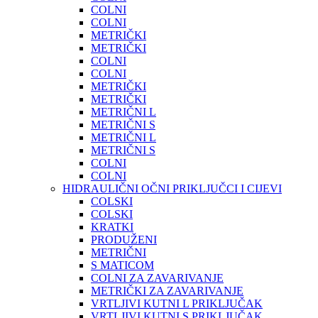
COLNI
COLNI
METRIČKI
METRIČKI
COLNI
COLNI
METRIČKI
METRIČKI
METRIČNI L
METRIČNI S
METRIČNI L
METRIČNI S
COLNI
COLNI
HIDRAULIČNI OČNI PRIKLJUČCI I CIJEVI
COLSKI
COLSKI
KRATKI
PRODUŽENI
METRIČNI
S MATICOM
COLNI ZA ZAVARIVANJE
METRIČKI ZA ZAVARIVANJE
VRTLJIVI KUTNI L PRIKLJUČAK
VRTLJIVI KUTNI S PRIKLJUČAK