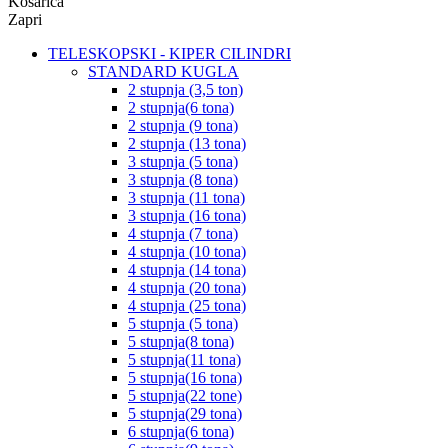
Košarica
Zapri
TELESKOPSKI - KIPER CILINDRI
STANDARD KUGLA
2 stupnja (3,5 ton)
2 stupnja(6 tona)
2 stupnja (9 tona)
2 stupnja (13 tona)
3 stupnja (5 tona)
3 stupnja (8 tona)
3 stupnja (11 tona)
3 stupnja (16 tona)
4 stupnja (7 tona)
4 stupnja (10 tona)
4 stupnja (14 tona)
4 stupnja (20 tona)
4 stupnja (25 tona)
5 stupnja (5 tona)
5 stupnja(8 tona)
5 stupnja(11 tona)
5 stupnja(16 tona)
5 stupnja(22 tone)
5 stupnja(29 tona)
6 stupnja(6 tona)