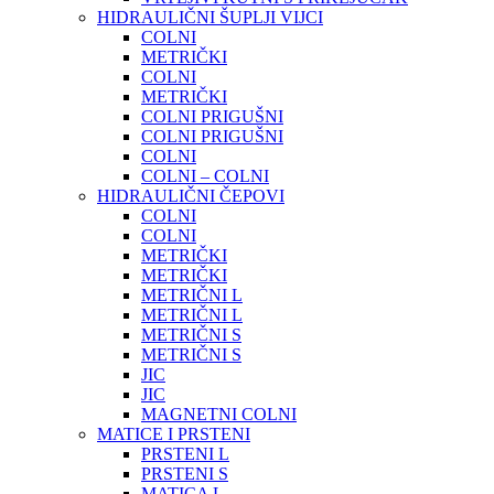
HIDRAULIČNI ŠUPLJI VIJCI
COLNI
METRIČKI
COLNI
METRIČKI
COLNI PRIGUŠNI
COLNI PRIGUŠNI
COLNI
COLNI – COLNI
HIDRAULIČNI ČEPOVI
COLNI
COLNI
METRIČKI
METRIČKI
METRIČNI L
METRIČNI L
METRIČNI S
METRIČNI S
JIC
JIC
MAGNETNI COLNI
MATICE I PRSTENI
PRSTENI L
PRSTENI S
MATICA L