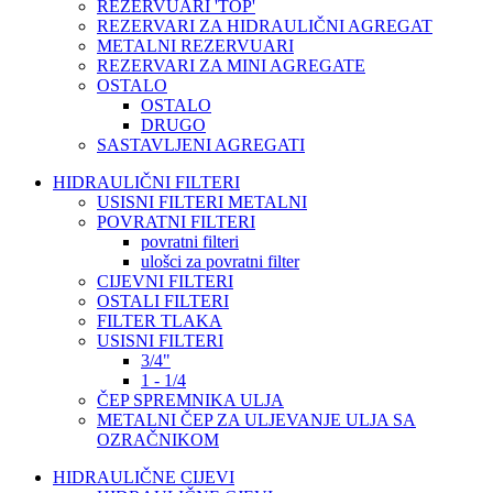
REZERVUARI 'TOP'
REZERVARI ZA HIDRAULIČNI AGREGAT
METALNI REZERVUARI
REZERVARI ZA MINI AGREGATE
OSTALO
OSTALO
DRUGO
SASTAVLJENI AGREGATI
HIDRAULIČNI FILTERI
USISNI FILTERI METALNI
POVRATNI FILTERI
povratni filteri
ulošci za povratni filter
CIJEVNI FILTERI
OSTALI FILTERI
FILTER TLAKA
USISNI FILTERI
3/4"
1 - 1/4
ČEP SPREMNIKA ULJA
METALNI ČEP ZA ULJEVANJE ULJA SA
OZRAČNIKOM
HIDRAULIČNE CIJEVI