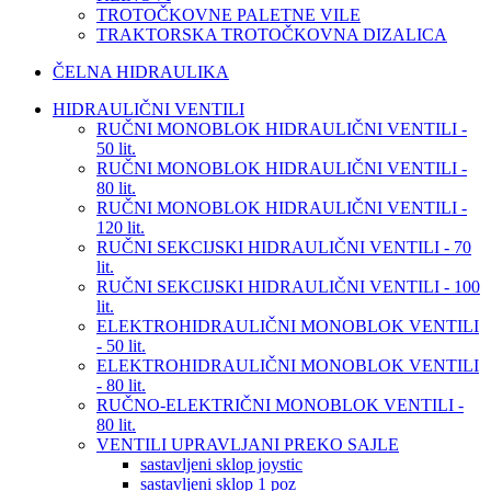
TROTOČKOVNE PALETNE VILE
TRAKTORSKA TROTOČKOVNA DIZALICA
ČELNA HIDRAULIKA
HIDRAULIČNI VENTILI
RUČNI MONOBLOK HIDRAULIČNI VENTILI -
50 lit.
RUČNI MONOBLOK HIDRAULIČNI VENTILI -
80 lit.
RUČNI MONOBLOK HIDRAULIČNI VENTILI -
120 lit.
RUČNI SEKCIJSKI HIDRAULIČNI VENTILI - 70
lit.
RUČNI SEKCIJSKI HIDRAULIČNI VENTILI - 100
lit.
ELEKTROHIDRAULIČNI MONOBLOK VENTILI
- 50 lit.
ELEKTROHIDRAULIČNI MONOBLOK VENTILI
- 80 lit.
RUČNO-ELEKTRIČNI MONOBLOK VENTILI -
80 lit.
VENTILI UPRAVLJANI PREKO SAJLE
sastavljeni sklop joystic
sastavljeni sklop 1 poz