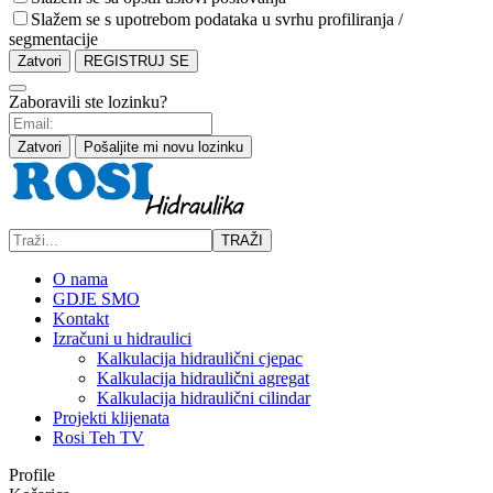
Slažem se s upotrebom podataka u svrhu profiliranja /
segmentacije
Zatvori
REGISTRUJ SE
Zaboravili ste lozinku?
Zatvori
Pošaljite mi novu lozinku
TRAŽI
O nama
GDJE SMO
Kontakt
Izračuni u hidraulici
Kalkulacija hidraulični cjepac
Kalkulacija hidraulični agregat
Kalkulacija hidraulični cilindar
Projekti klijenata
Rosi Teh TV
Profile