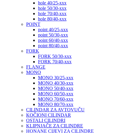
hole 40/25-xxx
hole 50/30-xxx
hole 70/40-xxx
hole 80/40-xxx
POINT
point 40/25-xxx
point 50/30-xxx
point 60/40-xxx
point 80/40-xxx
FORK
FORK 50/30-xxx
FORK 70/40-xxx
FLANGE
MONO
MONO 30/25-xxx
MONO 40/30-xxx
MONO 50/40-xxx
MONO 60/50-xxx
MONO 70/60-xxx
MONO 80/70-xxx
CILINDAR ZA AVTOVUČU
KOČIONI CILINDAR
OSTALI CILINDRI
KLIPNJAČE ZA CILINDRE
HONANE CIJEVI ZA CILINDRE