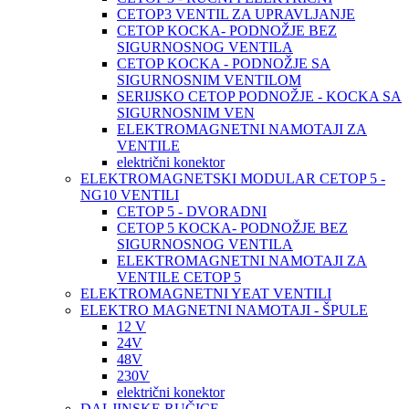
CETOP3 VENTIL ZA UPRAVLJANJE
CETOP KOCKA- PODNOŽJE BEZ
SIGURNOSNOG VENTILA
CETOP KOCKA - PODNOŽJE SA
SIGURNOSNIM VENTILOM
SERIJSKO CETOP PODNOŽJE - KOCKA SA
SIGURNOSNIM VEN
ELEKTROMAGNETNI NAMOTAJI ZA
VENTILE
električni konektor
ELEKTROMAGNETSKI MODULAR CETOP 5 -
NG10 VENTILI
CETOP 5 - DVORADNI
CETOP 5 KOCKA- PODNOŽJE BEZ
SIGURNOSNOG VENTILA
ELEKTROMAGNETNI NAMOTAJI ZA
VENTILE CETOP 5
ELEKTROMAGNETNI YEAT VENTILI
ELEKTRO MAGNETNI NAMOTAJI - ŠPULE
12 V
24V
48V
230V
električni konektor
DALJINSKE RUČICE