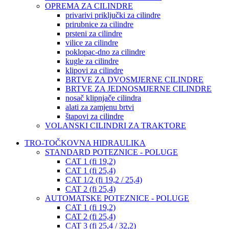
OPREMA ZA CILINDRE
privarivi priključki za cilindre
prirubnice za cilindre
prsteni za cilindre
vilice za cilindre
poklopac-dno za cilindre
kugle za cilindre
klipovi za cilindre
BRTVE ZA DVOSMJERNE CILINDRE
BRTVE ZA JEDNOSMJERNE CILINDRE
nosač klipnjače cilindra
alati za zamjenu brtvi
štapovi za cilindre
VOLANSKI CILINDRI ZA TRAKTORE
TRO-TOČKOVNA HIDRAULIKA
STANDARD POTEZNICE - POLUGE
CAT 1 (fi 19,2)
CAT 1 (fi 25,4)
CAT 1/2 (fi 19,2 / 25,4)
CAT 2 (fi 25,4)
AUTOMATSKE POTEZNICE - POLUGE
CAT 1 (fi 19,2)
CAT 2 (fi 25,4)
CAT 3 (fi 25,4 / 32,2)