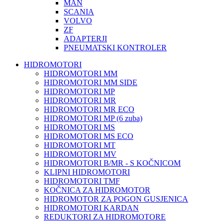
MAN
SCANIA
VOLVO
ZF
ADAPTERJI
PNEUMATSKI KONTROLER
HIDROMOTORI
HIDROMOTORI MM
HIDROMOTORI MM SIDE
HIDROMOTORI MP
HIDROMOTORI MR
HIDROMOTORI MR ECO
HIDROMOTORI MP (6 zuba)
HIDROMOTORI MS
HIDROMOTORI MS ECO
HIDROMOTORI MT
HIDROMOTORI MV
HIDROMOTORI B/MR - S KOČNICOM
KLIPNI HIDROMOTORI
HIDROMOTORI TMF
KOČNICA ZA HIDROMOTOR
HIDROMOTOR ZA POGON GUSJENICA
HIDROMOTORI KARDAN
REDUKTORI ZA HIDROMOTORE