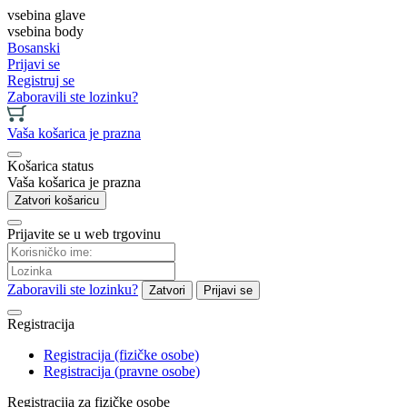
vsebina glave
vsebina body
Bosanski
Prijavi se
Registruj se
Zaboravili ste lozinku?
Vaša košarica je prazna
Košarica status
Vaša košarica je prazna
Zatvori košaricu
Prijavite se u web trgovinu
Zaboravili ste lozinku?
Zatvori
Prijavi se
Registracija
Registracija (fizičke osobe)
Registracija (pravne osobe)
Registracija za fizičke osobe