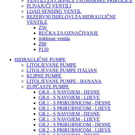
VENTILI ZA CJEPAČE I ŠUMARSKE PRIKOLICE
PLIVAJUČI VENTILI
LOAD SENSING VENTIL
REZERVNI DIJELOVI ZA HIDRAULIČNE
VENTILE
Z50
RUČKA ZA OZNAČIVANJE
poklopac ventila
Z80
P120
HIDRAULIČNE PUMPE
LITOLJEVANE PUMPE
LITOLJEVANE PUMPE ITALIAN
KLIPNE PUMPE
LITOLJEVANE PUMPE - BANANA
ZUPČASTE PUMPE
GR.0 - S NAVOJEM - DESNE
GR.0 - S NAVOJEM - LIJEVE
GR.1 - S PRIRUBNICOM - DESNE
GR.1 - S PRIRUBNICOM - LIJEVE
GR.1 - S NAVOJEM - DESNE
GR.1 - S NAVOJEM - LIJEVE
GR.2 - S PRIRUBNICOM - DESNE
GR.2 - S PRIRUBNICOM - LIJEVE