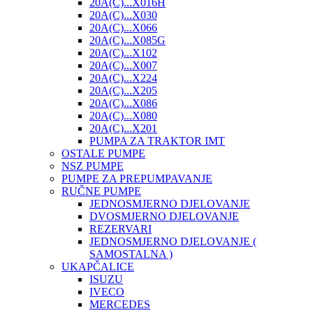
20A(C)...X016H
20A(C)...X030
20A(C)...X066
20A(C)...X085G
20A(C)...X102
20A(C)...X007
20A(C)...X224
20A(C)...X205
20A(C)...X086
20A(C)...X080
20A(C)...X201
PUMPA ZA TRAKTOR IMT
OSTALE PUMPE
NSZ PUMPE
PUMPE ZA PREPUMPAVANJE
RUČNE PUMPE
JEDNOSMJERNO DJELOVANJE
DVOSMJERNO DJELOVANJE
REZERVARI
JEDNOSMJERNO DJELOVANJE (
SAMOSTALNA )
UKAPČALICE
ISUZU
IVECO
MERCEDES