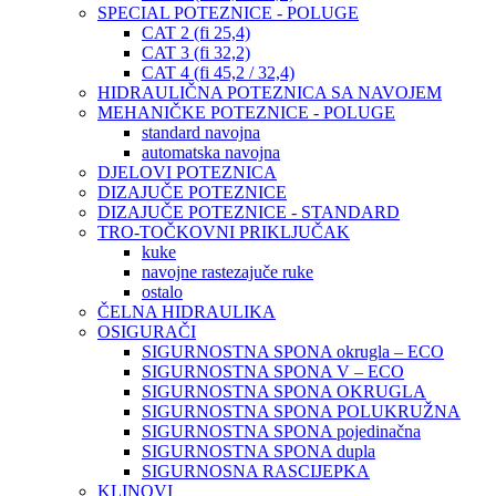
SPECIAL POTEZNICE - POLUGE
CAT 2 (fi 25,4)
CAT 3 (fi 32,2)
CAT 4 (fi 45,2 / 32,4)
HIDRAULIČNA POTEZNICA SA NAVOJEM
MEHANIČKE POTEZNICE - POLUGE
standard navojna
automatska navojna
DJELOVI POTEZNICA
DIZAJUČE POTEZNICE
DIZAJUČE POTEZNICE - STANDARD
TRO-TOČKOVNI PRIKLJUČAK
kuke
navojne rastezajuče ruke
ostalo
ČELNA HIDRAULIKA
OSIGURAČI
SIGURNOSTNA SPONA okrugla – ECO
SIGURNOSTNA SPONA V – ECO
SIGURNOSTNA SPONA OKRUGLA
SIGURNOSTNA SPONA POLUKRUŽNA
SIGURNOSTNA SPONA pojedinačna
SIGURNOSTNA SPONA dupla
SIGURNOSNA RASCIJEPKA
KLINOVI