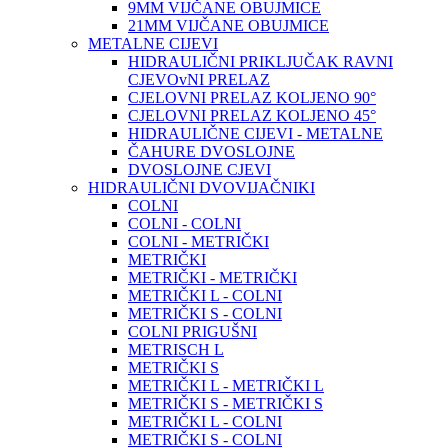
9MM VIJČANE OBUJMICE
21MM VIJČANE OBUJMICE
METALNE CIJEVI
HIDRAULIČNI PRIKLJUČAK RAVNI
CJEVOvNI PRELAZ
CJELOVNI PRELAZ KOLJENO 90°
CJELOVNI PRELAZ KOLJENO 45°
HIDRAULIČNE CIJEVI - METALNE
ČAHURE DVOSLOJNE
DVOSLOJNE CJEVI
HIDRAULIČNI DVOVIJAČNIKI
COLNI
COLNI - COLNI
COLNI - METRIČKI
METRIČKI
METRIČKI - METRIČKI
METRIČKI L - COLNI
METRIČKI S - COLNI
COLNI PRIGUŠNI
METRISCH L
METRIČKI S
METRIČKI L - METRIČKI L
METRIČKI S - METRIČKI S
METRIČKI L - COLNI
METRIČKI S - COLNI