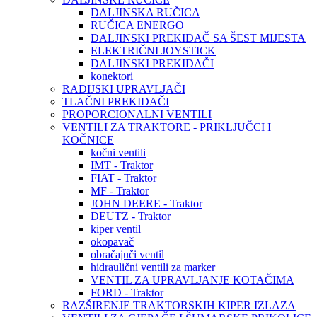
DALJINSKA RUČICA
RUČICA ENERGO
DALJINSKI PREKIDAČ SA ŠEST MIJESTA
ELEKTRIČNI JOYSTICK
DALJINSKI PREKIDAČI
konektori
RADIJSKI UPRAVLJAČI
TLAČNI PREKIDAČI
PROPORCIONALNI VENTILI
VENTILI ZA TRAKTORE - PRIKLJUČCI I
KOČNICE
kočni ventili
IMT - Traktor
FIAT - Traktor
MF - Traktor
JOHN DEERE - Traktor
DEUTZ - Traktor
kiper ventil
okopavač
obračajuči ventil
hidraulični ventili za marker
VENTIL ZA UPRAVLJANJE KOTAČIMA
FORD - Traktor
RAZŠIRENJE TRAKTORSKIH KIPER IZLAZA