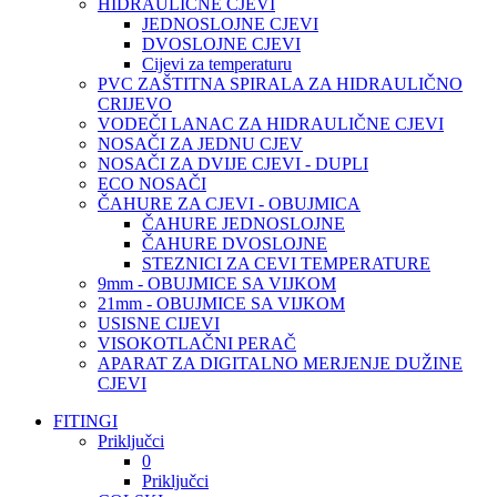
HIDRAULIČNE CJEVI
JEDNOSLOJNE CJEVI
DVOSLOJNE CJEVI
Cijevi za temperaturu
PVC ZAŠTITNA SPIRALA ZA HIDRAULIČNO
CRIJEVO
VODEČI LANAC ZA HIDRAULIČNE CJEVI
NOSAČI ZA JEDNU CJEV
NOSAČI ZA DVIJE CJEVI - DUPLI
ECO NOSAČI
ČAHURE ZA CJEVI - OBUJMICA
ČAHURE JEDNOSLOJNE
ČAHURE DVOSLOJNE
STEZNICI ZA CEVI TEMPERATURE
9mm - OBUJMICE SA VIJKOM
21mm - OBUJMICE SA VIJKOM
USISNE CIJEVI
VISOKOTLAČNI PERAČ
APARAT ZA DIGITALNO MERJENJE DUŽINE
CJEVI
FITINGI
Priključci
0
Priključci