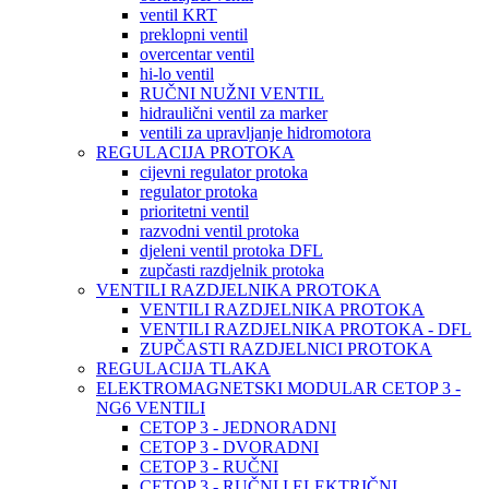
ventil KRT
preklopni ventil
overcentar ventil
hi-lo ventil
RUČNI NUŽNI VENTIL
hidraulični ventil za marker
ventili za upravljanje hidromotora
REGULACIJA PROTOKA
cijevni regulator protoka
regulator protoka
prioritetni ventil
razvodni ventil protoka
djeleni ventil protoka DFL
zupčasti razdjelnik protoka
VENTILI RAZDJELNIKA PROTOKA
VENTILI RAZDJELNIKA PROTOKA
VENTILI RAZDJELNIKA PROTOKA - DFL
ZUPČASTI RAZDJELNICI PROTOKA
REGULACIJA TLAKA
ELEKTROMAGNETSKI MODULAR CETOP 3 -
NG6 VENTILI
CETOP 3 - JEDNORADNI
CETOP 3 - DVORADNI
CETOP 3 - RUČNI
CETOP 3 - RUČNI I ELEKTRIČNI