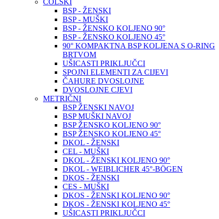
COLSKI
BSP - ŽENSKI
BSP - MUŠKI
BSP - ŽENSKO KOLJENO 90°
BSP - ŽENSKO KOLJENO 45°
90° KOMPAKTNA BSP KOLJENA S O-RING
BRTVOM
UŠICASTI PRIKLJUČCI
SPOJNI ELEMENTI ZA CIJEVI
ČAHURE DVOSLOJNE
DVOSLOJNE CJEVI
METRIČNI
BSP ŽENSKI NAVOJ
BSP MUŠKI NAVOJ
BSP ŽENSKO KOLJENO 90°
BSP ŽENSKO KOLJENO 45°
DKOL - ŽENSKI
CEL - MUŠKI
DKOL - ŽENSKI KOLJENO 90°
DKOL - WEIBLICHER 45°-BÖGEN
DKOS - ŽENSKI
CES - MUŠKI
DKOS - ŽENSKI KOLJENO 90°
DKOS - ŽENSKI KOLJENO 45°
UŠICASTI PRIKLJUČCI