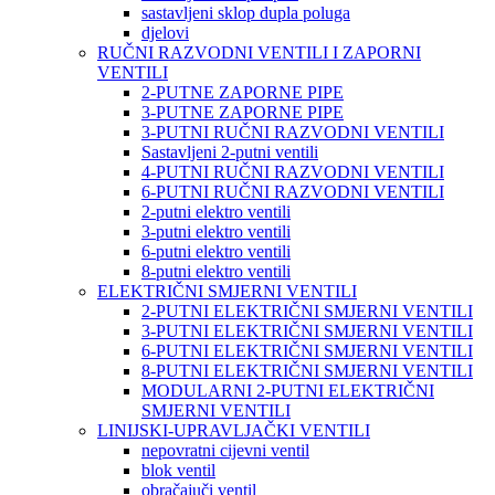
sastavljeni sklop dupla poluga
djelovi
RUČNI RAZVODNI VENTILI I ZAPORNI
VENTILI
2-PUTNE ZAPORNE PIPE
3-PUTNE ZAPORNE PIPE
3-PUTNI RUČNI RAZVODNI VENTILI
Sastavljeni 2-putni ventili
4-PUTNI RUČNI RAZVODNI VENTILI
6-PUTNI RUČNI RAZVODNI VENTILI
2-putni elektro ventili
3-putni elektro ventili
6-putni elektro ventili
8-putni elektro ventili
ELEKTRIČNI SMJERNI VENTILI
2-PUTNI ELEKTRIČNI SMJERNI VENTILI
3-PUTNI ELEKTRIČNI SMJERNI VENTILI
6-PUTNI ELEKTRIČNI SMJERNI VENTILI
8-PUTNI ELEKTRIČNI SMJERNI VENTILI
MODULARNI 2-PUTNI ELEKTRIČNI
SMJERNI VENTILI
LINIJSKI-UPRAVLJAČKI VENTILI
nepovratni cijevni ventil
blok ventil
obračajuči ventil