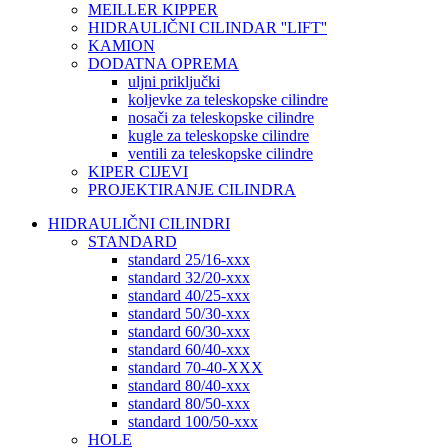
MEILLER KIPPER
HIDRAULIČNI CILINDAR ''LIFT''
KAMION
DODATNA OPREMA
uljni priključki
koljevke za teleskopske cilindre
nosači za teleskopske cilindre
kugle za teleskopske cilindre
ventili za teleskopske cilindre
KIPER CIJEVI
PROJEKTIRANJE CILINDRA
HIDRAULIČNI CILINDRI
STANDARD
standard 25/16-xxx
standard 32/20-xxx
standard 40/25-xxx
standard 50/30-xxx
standard 60/30-xxx
standard 60/40-xxx
standard 70-40-XXX
standard 80/40-xxx
standard 80/50-xxx
standard 100/50-xxx
HOLE