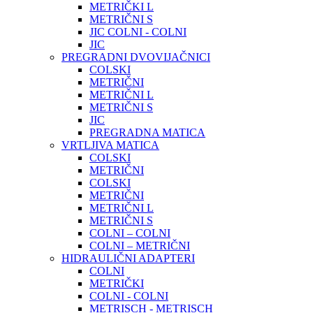
METRIČKI L
METRIČNI S
JIC COLNI - COLNI
JIC
PREGRADNI DVOVIJAČNICI
COLSKI
METRIČNI
METRIČNI L
METRIČNI S
JIC
PREGRADNA MATICA
VRTLJIVA MATICA
COLSKI
METRIČNI
COLSKI
METRIČNI
METRIČNI L
METRIČNI S
COLNI – COLNI
COLNI – METRIČNI
HIDRAULIČNI ADAPTERI
COLNI
METRIČKI
COLNI - COLNI
METRISCH - METRISCH