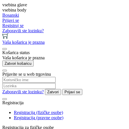
vsebina glave
vsebina body
Bosanski
Prijavi se
Registruj se
Zaboravili ste lozinku?
Vaša košarica je prazna
Košarica status
Vaša košarica je prazna
Zatvori košaricu
Prijavite se u web trgovinu
Zaboravili ste lozinku?
Zatvori
Prijavi se
Registracija
Registracija (fizičke osobe)
Registracija (pravne osobe)
Registracija za fizičke osobe