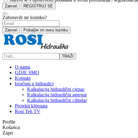
Zatvori
REGISTRUJ SE
Zaboravili ste lozinku?
Zatvori
Pošaljite mi novu lozinku
TRAŽI
O nama
GDJE SMO
Kontakt
Izračuni u hidraulici
Kalkulacija hidraulični cjepac
Kalkulacija hidraulični agregat
Kalkulacija hidraulični cilindar
Projekti klijenata
Rosi Teh TV
Profile
Košarica
Zapri