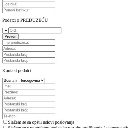
Podatci o PREDUZEĆU
Preveri
Kontakt podatci
Slažem se sa
opštii uslovi poslovanja
Slažem se s upotrebom podataka u svrhu profiliranja / segmentacij