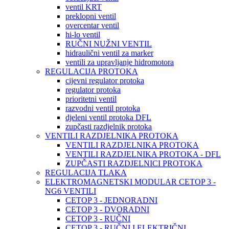
ventil KRT
preklopni ventil
overcentar ventil
hi-lo ventil
RUČNI NUŽNI VENTIL
hidraulični ventil za marker
ventili za upravljanje hidromotora
REGULACIJA PROTOKA
cijevni regulator protoka
regulator protoka
prioritetni ventil
razvodni ventil protoka
djeleni ventil protoka DFL
zupčasti razdjelnik protoka
VENTILI RAZDJELNIKA PROTOKA
VENTILI RAZDJELNIKA PROTOKA
VENTILI RAZDJELNIKA PROTOKA - DFL
ZUPČASTI RAZDJELNICI PROTOKA
REGULACIJA TLAKA
ELEKTROMAGNETSKI MODULAR CETOP 3 -
NG6 VENTILI
CETOP 3 - JEDNORADNI
CETOP 3 - DVORADNI
CETOP 3 - RUČNI
CETOP 3 - RUČNI I ELEKTRIČNI