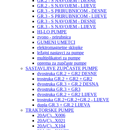
GR.2 - S NAVOJEM - DESNE
GR.2 - S NAVOJEM - LIJEVE
GR.3 - S PRIRUBNICOM - DESNE
GR.3 - S PRIRUBNICOM - LIJEVE
GR.3 - S NAVOJEM - DESNE
GR.3 - S NAVOJEM - LIJEVE
HI-LO PUMPE
zvono - prirubnica
GUMENI UMETCI
elektromagnetne sklopke
ležajni nastavci za pumpe
multiplikatori za pumpe
oprema za zupčaste pumpe
SASTAVLJIVE ZUPČASTE PUMPE
dvostruka GR.2 + GR2 DESNE
trostruka GR.2 + GR2 + GR2
dvostruka GR.3 + GR.2 DESNA
dvostruka GR.3 + GR3
dvostruka GR.2 + GR2 LIJEVE
trostruka GR.2+GR.2+GR.2 - LIJEVE
dupla GR.3 + GR.2 LIJEVA
TRAKTORSKE PUMPE
20A(C)...X006
20A(C)...X021
20A(C)...X104