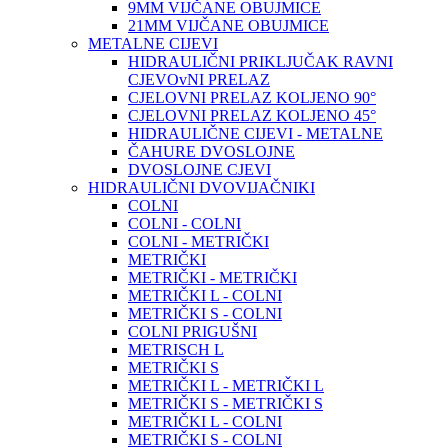
9MM VIJČANE OBUJMICE
21MM VIJČANE OBUJMICE
METALNE CIJEVI
HIDRAULIČNI PRIKLJUČAK RAVNI
CJEVOvNI PRELAZ
CJELOVNI PRELAZ KOLJENO 90°
CJELOVNI PRELAZ KOLJENO 45°
HIDRAULIČNE CIJEVI - METALNE
ČAHURE DVOSLOJNE
DVOSLOJNE CJEVI
HIDRAULIČNI DVOVIJAČNIKI
COLNI
COLNI - COLNI
COLNI - METRIČKI
METRIČKI
METRIČKI - METRIČKI
METRIČKI L - COLNI
METRIČKI S - COLNI
COLNI PRIGUŠNI
METRISCH L
METRIČKI S
METRIČKI L - METRIČKI L
METRIČKI S - METRIČKI S
METRIČKI L - COLNI
METRIČKI S - COLNI