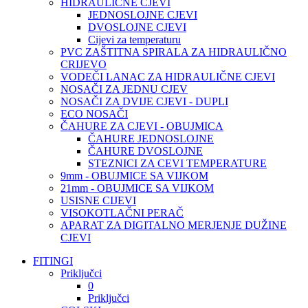
HIDRAULIČNE CJEVI
JEDNOSLOJNE CJEVI
DVOSLOJNE CJEVI
Cijevi za temperaturu
PVC ZAŠTITNA SPIRALA ZA HIDRAULIČNO
CRIJEVO
VODEČI LANAC ZA HIDRAULIČNE CJEVI
NOSAČI ZA JEDNU CJEV
NOSAČI ZA DVIJE CJEVI - DUPLI
ECO NOSAČI
ČAHURE ZA CJEVI - OBUJMICA
ČAHURE JEDNOSLOJNE
ČAHURE DVOSLOJNE
STEZNICI ZA CEVI TEMPERATURE
9mm - OBUJMICE SA VIJKOM
21mm - OBUJMICE SA VIJKOM
USISNE CIJEVI
VISOKOTLAČNI PERAČ
APARAT ZA DIGITALNO MERJENJE DUŽINE
CJEVI
FITINGI
Priključci
0
Priključci