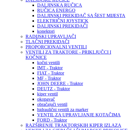
DALJINSKA RUČICA
RUČICA ENERGO
DALJINSKI PREKIDAČ SA ŠEST MIJESTA
ELEKTRIČNI JOYSTICK
DALJINSKI PREKIDAČI
konektori
RADIJSKI UPRAVLJAČI
TLAČNI PREKIDAČI
PROPORCIONALNI VENTILI
VENTILI ZA TRAKTORE - PRIKLJUČCI I
KOČNICE
kočni ventili
IMT - Traktor
FIAT - Traktor
MF - Traktor
JOHN DEERE - Traktor
DEUTZ - Traktor
kiper ventil
okopavač
obračajuči ventil
hidraulični ventili za marker
VENTIL ZA UPRAVLJANJE KOTAČIMA
FORD - Traktor
RAZŠIRENJE TRAKTORSKIH KIPER IZLAZA