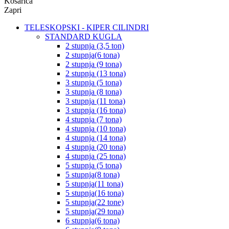
Košarica
Zapri
TELESKOPSKI - KIPER CILINDRI
STANDARD KUGLA
2 stupnja (3,5 ton)
2 stupnja(6 tona)
2 stupnja (9 tona)
2 stupnja (13 tona)
3 stupnja (5 tona)
3 stupnja (8 tona)
3 stupnja (11 tona)
3 stupnja (16 tona)
4 stupnja (7 tona)
4 stupnja (10 tona)
4 stupnja (14 tona)
4 stupnja (20 tona)
4 stupnja (25 tona)
5 stupnja (5 tona)
5 stupnja(8 tona)
5 stupnja(11 tona)
5 stupnja(16 tona)
5 stupnja(22 tone)
5 stupnja(29 tona)
6 stupnja(6 tona)