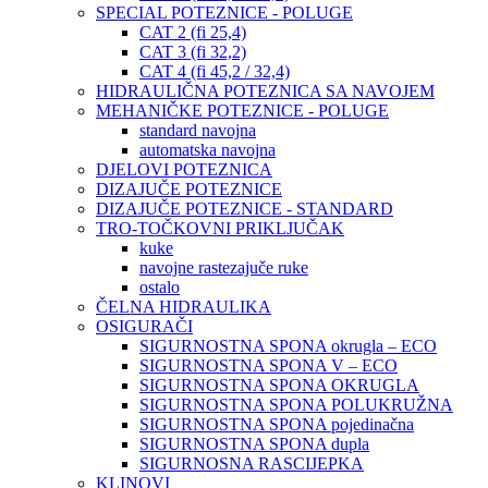
SPECIAL POTEZNICE - POLUGE
CAT 2 (fi 25,4)
CAT 3 (fi 32,2)
CAT 4 (fi 45,2 / 32,4)
HIDRAULIČNA POTEZNICA SA NAVOJEM
MEHANIČKE POTEZNICE - POLUGE
standard navojna
automatska navojna
DJELOVI POTEZNICA
DIZAJUČE POTEZNICE
DIZAJUČE POTEZNICE - STANDARD
TRO-TOČKOVNI PRIKLJUČAK
kuke
navojne rastezajuče ruke
ostalo
ČELNA HIDRAULIKA
OSIGURAČI
SIGURNOSTNA SPONA okrugla – ECO
SIGURNOSTNA SPONA V – ECO
SIGURNOSTNA SPONA OKRUGLA
SIGURNOSTNA SPONA POLUKRUŽNA
SIGURNOSTNA SPONA pojedinačna
SIGURNOSTNA SPONA dupla
SIGURNOSNA RASCIJEPKA
KLINOVI