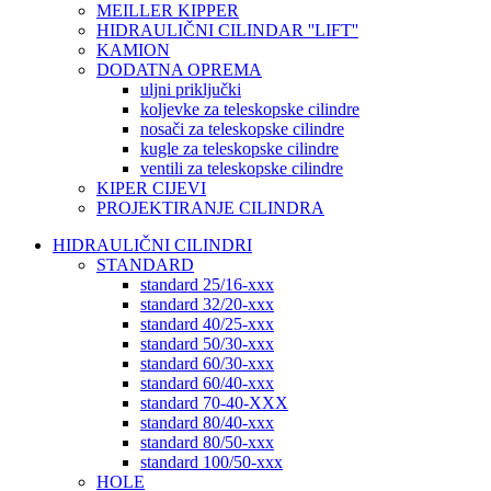
MEILLER KIPPER
HIDRAULIČNI CILINDAR ''LIFT''
KAMION
DODATNA OPREMA
uljni priključki
koljevke za teleskopske cilindre
nosači za teleskopske cilindre
kugle za teleskopske cilindre
ventili za teleskopske cilindre
KIPER CIJEVI
PROJEKTIRANJE CILINDRA
HIDRAULIČNI CILINDRI
STANDARD
standard 25/16-xxx
standard 32/20-xxx
standard 40/25-xxx
standard 50/30-xxx
standard 60/30-xxx
standard 60/40-xxx
standard 70-40-XXX
standard 80/40-xxx
standard 80/50-xxx
standard 100/50-xxx
HOLE