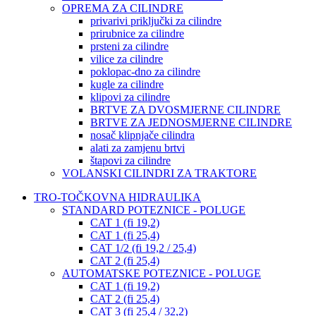
OPREMA ZA CILINDRE
privarivi priključki za cilindre
prirubnice za cilindre
prsteni za cilindre
vilice za cilindre
poklopac-dno za cilindre
kugle za cilindre
klipovi za cilindre
BRTVE ZA DVOSMJERNE CILINDRE
BRTVE ZA JEDNOSMJERNE CILINDRE
nosač klipnjače cilindra
alati za zamjenu brtvi
štapovi za cilindre
VOLANSKI CILINDRI ZA TRAKTORE
TRO-TOČKOVNA HIDRAULIKA
STANDARD POTEZNICE - POLUGE
CAT 1 (fi 19,2)
CAT 1 (fi 25,4)
CAT 1/2 (fi 19,2 / 25,4)
CAT 2 (fi 25,4)
AUTOMATSKE POTEZNICE - POLUGE
CAT 1 (fi 19,2)
CAT 2 (fi 25,4)
CAT 3 (fi 25,4 / 32,2)