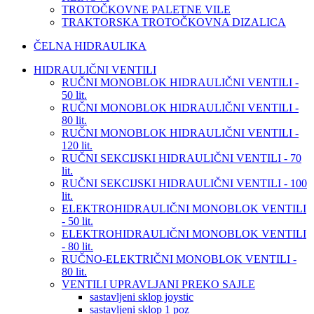
TROTOČKOVNE PALETNE VILE
TRAKTORSKA TROTOČKOVNA DIZALICA
ČELNA HIDRAULIKA
HIDRAULIČNI VENTILI
RUČNI MONOBLOK HIDRAULIČNI VENTILI -
50 lit.
RUČNI MONOBLOK HIDRAULIČNI VENTILI -
80 lit.
RUČNI MONOBLOK HIDRAULIČNI VENTILI -
120 lit.
RUČNI SEKCIJSKI HIDRAULIČNI VENTILI - 70
lit.
RUČNI SEKCIJSKI HIDRAULIČNI VENTILI - 100
lit.
ELEKTROHIDRAULIČNI MONOBLOK VENTILI
- 50 lit.
ELEKTROHIDRAULIČNI MONOBLOK VENTILI
- 80 lit.
RUČNO-ELEKTRIČNI MONOBLOK VENTILI -
80 lit.
VENTILI UPRAVLJANI PREKO SAJLE
sastavljeni sklop joystic
sastavljeni sklop 1 poz