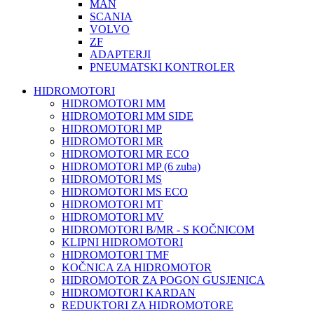
MAN
SCANIA
VOLVO
ZF
ADAPTERJI
PNEUMATSKI KONTROLER
HIDROMOTORI
HIDROMOTORI MM
HIDROMOTORI MM SIDE
HIDROMOTORI MP
HIDROMOTORI MR
HIDROMOTORI MR ECO
HIDROMOTORI MP (6 zuba)
HIDROMOTORI MS
HIDROMOTORI MS ECO
HIDROMOTORI MT
HIDROMOTORI MV
HIDROMOTORI B/MR - S KOČNICOM
KLIPNI HIDROMOTORI
HIDROMOTORI TMF
KOČNICA ZA HIDROMOTOR
HIDROMOTOR ZA POGON GUSJENICA
HIDROMOTORI KARDAN
REDUKTORI ZA HIDROMOTORE