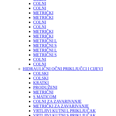
COLNI
COLNI
METRIČKI
METRIČKI
COLNI
COLNI
METRIČKI
METRIČKI
METRIČNI L
METRIČNI S
METRIČNI L
METRIČNI S
COLNI
COLNI
HIDRAULIČNI OČNI PRIKLJUČCI I CIJEVI
COLSKI
COLSKI
KRATKI
PRODUŽENI
METRIČNI
S MATICOM
COLNI ZA ZAVARIVANJE
METRIČKI ZA ZAVARIVANJE
VRTLJIVI KUTNI L PRIKLJUČAK
VRTLJIVI KUTNI S PRIKLJUČAK