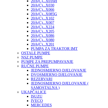
20A(C)...X016H
20A(C)...X030
20A(C)...X066
20A(C)...X085G
20A(C)...X102
20A(C)...X007
20A(C)...X224
20A(C)...X205
20A(C)...X086
20A(C)...X080
20A(C)...X201
PUMPA ZA TRAKTOR IMT
OSTALE PUMPE
NSZ PUMPE
PUMPE ZA PREPUMPAVANJE
RUČNE PUMPE
JEDNOSMJERNO DJELOVANJE
DVOSMJERNO DJELOVANJE
REZERVARI
JEDNOSMJERNO DJELOVANJE (
SAMOSTALNA )
UKAPČALICE
ISUZU
IVECO
MERCEDES