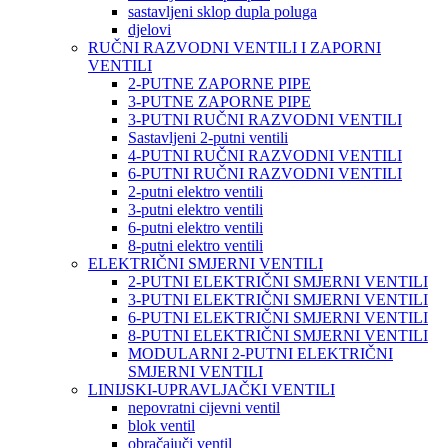
sastavljeni sklop dupla poluga
djelovi
RUČNI RAZVODNI VENTILI I ZAPORNI
VENTILI
2-PUTNE ZAPORNE PIPE
3-PUTNE ZAPORNE PIPE
3-PUTNI RUČNI RAZVODNI VENTILI
Sastavljeni 2-putni ventili
4-PUTNI RUČNI RAZVODNI VENTILI
6-PUTNI RUČNI RAZVODNI VENTILI
2-putni elektro ventili
3-putni elektro ventili
6-putni elektro ventili
8-putni elektro ventili
ELEKTRIČNI SMJERNI VENTILI
2-PUTNI ELEKTRIČNI SMJERNI VENTILI
3-PUTNI ELEKTRIČNI SMJERNI VENTILI
6-PUTNI ELEKTRIČNI SMJERNI VENTILI
8-PUTNI ELEKTRIČNI SMJERNI VENTILI
MODULARNI 2-PUTNI ELEKTRIČNI
SMJERNI VENTILI
LINIJSKI-UPRAVLJAČKI VENTILI
nepovratni cijevni ventil
blok ventil
obračajuči ventil