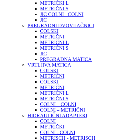
METRIČKI L
METRIČNI S
JIC COLNI - COLNI
JIC
PREGRADNI DVOVIJAČNICI
COLSKI
METRIČNI
METRIČNI L
METRIČNI S
JIC
PREGRADNA MATICA
VRTLJIVA MATICA
COLSKI
METRIČNI
COLSKI
METRIČNI
METRIČNI L
METRIČNI S
COLNI – COLNI
COLNI – METRIČNI
HIDRAULIČNI ADAPTERI
COLNI
METRIČKI
COLNI - COLNI
METRISCH - METRISCH