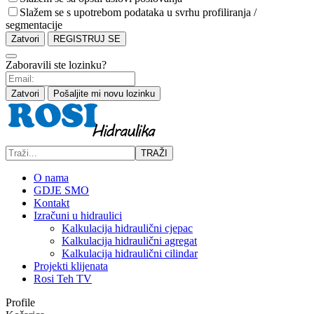
Slažem se s upotrebom podataka u svrhu profiliranja /
segmentacije
Zatvori
REGISTRUJ SE
Zaboravili ste lozinku?
Zatvori
Pošaljite mi novu lozinku
TRAŽI
O nama
GDJE SMO
Kontakt
Izračuni u hidraulici
Kalkulacija hidraulični cjepac
Kalkulacija hidraulični agregat
Kalkulacija hidraulični cilindar
Projekti klijenata
Rosi Teh TV
Profile