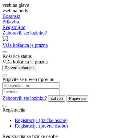
vsebina glave
vsebina body
Bosanski
Prijavi se
Registruj se
Zaboravili ste lozinku?
Vaša košarica je prazna
Košarica status
Vaša košarica je prazna
Zatvori košaricu
Prijavite se u web trgovinu
Zaboravili ste lozinku?
Zatvori
Prijavi se
Registracija
Registracija (fizičke osobe)
Registracija (pravne osobe)
Registracija za fizičke osobe