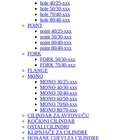
hole 40/25-xxx
hole 50/30-xxx
hole 70/40-xxx
hole 80/40-xxx
POINT
point 40/25-xxx
point 50/30-xxx
point 60/40-xxx
point 80/40-xxx
FORK
FORK 50/30-xxx
FORK 70/40-xxx
FLANGE
MONO
MONO 30/25-xxx
MONO 40/30-xxx
MONO 50/40-xxx
MONO 60/50-xxx
MONO 70/60-xxx
MONO 80/70-xxx
CILINDAR ZA AVTOVUČU
KOČIONI CILINDAR
OSTALI CILINDRI
KLIPNJAČE ZA CILINDRE
HONANE CIJEVI ZA CILINDRE