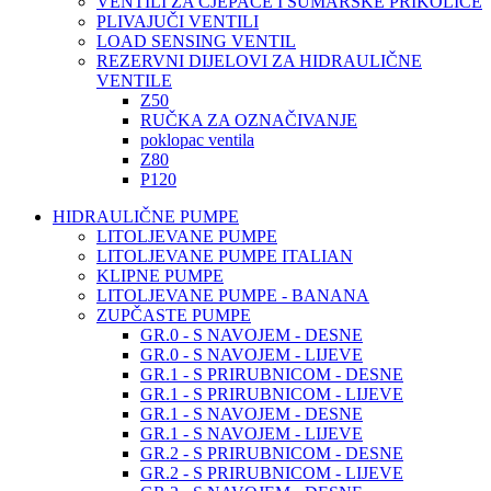
VENTILI ZA CJEPAČE I ŠUMARSKE PRIKOLICE
PLIVAJUČI VENTILI
LOAD SENSING VENTIL
REZERVNI DIJELOVI ZA HIDRAULIČNE
VENTILE
Z50
RUČKA ZA OZNAČIVANJE
poklopac ventila
Z80
P120
HIDRAULIČNE PUMPE
LITOLJEVANE PUMPE
LITOLJEVANE PUMPE ITALIAN
KLIPNE PUMPE
LITOLJEVANE PUMPE - BANANA
ZUPČASTE PUMPE
GR.0 - S NAVOJEM - DESNE
GR.0 - S NAVOJEM - LIJEVE
GR.1 - S PRIRUBNICOM - DESNE
GR.1 - S PRIRUBNICOM - LIJEVE
GR.1 - S NAVOJEM - DESNE
GR.1 - S NAVOJEM - LIJEVE
GR.2 - S PRIRUBNICOM - DESNE
GR.2 - S PRIRUBNICOM - LIJEVE