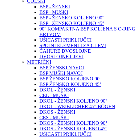
COLSKI
BSP - ŽENSKI
BSP - MUŠKI
BSP - ŽENSKO KOLJENO 90°
BSP - ŽENSKO KOLJENO 45°
90° KOMPAKTNA BSP KOLJENA S O-RING
BRTVOM
UŠICASTI PRIKLJUČCI
SPOJNI ELEMENTI ZA CIJEVI
ČAHURE DVOSLOJNE
DVOSLOJNE CJEVI
METRIČNI
BSP ŽENSKI NAVOJ
BSP MUŠKI NAVOJ
BSP ŽENSKO KOLJENO 90°
BSP ŽENSKO KOLJENO 45°
DKOL - ŽENSKI
CEL - MUŠKI
DKOL - ŽENSKI KOLJENO 90°
DKOL - WEIBLICHER 45°-BÖGEN
DKOS - ŽENSKI
CES - MUŠKI
DKOS - ŽENSKI KOLJENO 90°
DKOS - ŽENSKI KOLJENO 45°
UŠICASTI PRIKLJUČCI