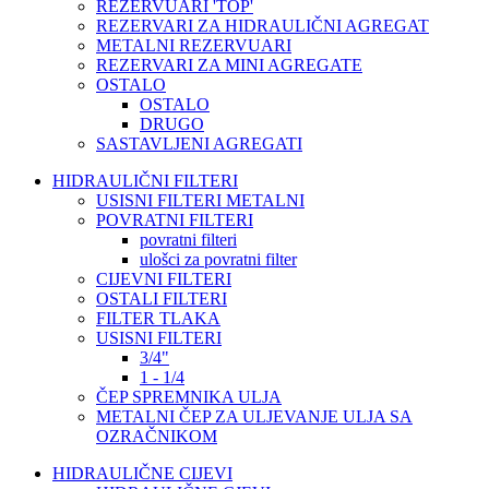
REZERVUARI 'TOP'
REZERVARI ZA HIDRAULIČNI AGREGAT
METALNI REZERVUARI
REZERVARI ZA MINI AGREGATE
OSTALO
OSTALO
DRUGO
SASTAVLJENI AGREGATI
HIDRAULIČNI FILTERI
USISNI FILTERI METALNI
POVRATNI FILTERI
povratni filteri
ulošci za povratni filter
CIJEVNI FILTERI
OSTALI FILTERI
FILTER TLAKA
USISNI FILTERI
3/4"
1 - 1/4
ČEP SPREMNIKA ULJA
METALNI ČEP ZA ULJEVANJE ULJA SA
OZRAČNIKOM
HIDRAULIČNE CIJEVI