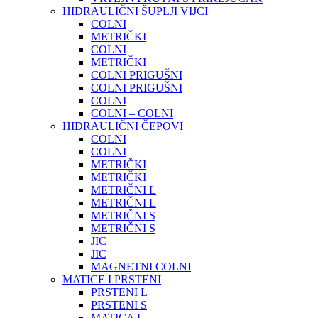
HIDRAULIČNI ŠUPLJI VIJCI
COLNI
METRIČKI
COLNI
METRIČKI
COLNI PRIGUŠNI
COLNI PRIGUŠNI
COLNI
COLNI – COLNI
HIDRAULIČNI ČEPOVI
COLNI
COLNI
METRIČKI
METRIČKI
METRIČNI L
METRIČNI L
METRIČNI S
METRIČNI S
JIC
JIC
MAGNETNI COLNI
MATICE I PRSTENI
PRSTENI L
PRSTENI S
MATICA L