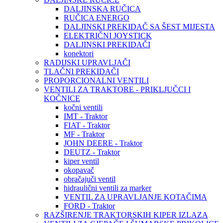
DALJINSKA RUČICA
RUČICA ENERGO
DALJINSKI PREKIDAČ SA ŠEST MIJESTA
ELEKTRIČNI JOYSTICK
DALJINSKI PREKIDAČI
konektori
RADIJSKI UPRAVLJAČI
TLAČNI PREKIDAČI
PROPORCIONALNI VENTILI
VENTILI ZA TRAKTORE - PRIKLJUČCI I
KOČNICE
kočni ventili
IMT - Traktor
FIAT - Traktor
MF - Traktor
JOHN DEERE - Traktor
DEUTZ - Traktor
kiper ventil
okopavač
obračajuči ventil
hidraulični ventili za marker
VENTIL ZA UPRAVLJANJE KOTAČIMA
FORD - Traktor
RAZŠIRENJE TRAKTORSKIH KIPER IZLAZA