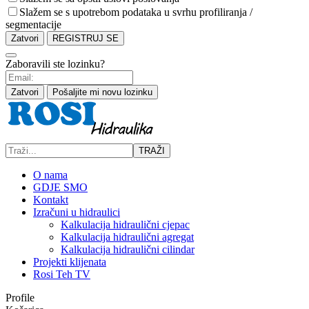
Slažem se s upotrebom podataka u svrhu profiliranja /
segmentacije
Zatvori
REGISTRUJ SE
Zaboravili ste lozinku?
Zatvori
Pošaljite mi novu lozinku
TRAŽI
O nama
GDJE SMO
Kontakt
Izračuni u hidraulici
Kalkulacija hidraulični cjepac
Kalkulacija hidraulični agregat
Kalkulacija hidraulični cilindar
Projekti klijenata
Rosi Teh TV
Profile