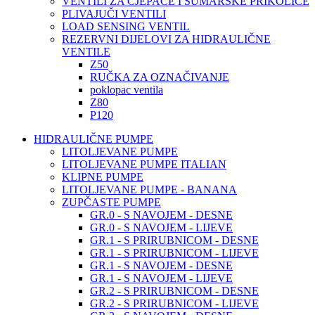
VENTILI ZA CJEPAČE I ŠUMARSKE PRIKOLICE
PLIVAJUČI VENTILI
LOAD SENSING VENTIL
REZERVNI DIJELOVI ZA HIDRAULIČNE
VENTILE
Z50
RUČKA ZA OZNAČIVANJE
poklopac ventila
Z80
P120
HIDRAULIČNE PUMPE
LITOLJEVANE PUMPE
LITOLJEVANE PUMPE ITALIAN
KLIPNE PUMPE
LITOLJEVANE PUMPE - BANANA
ZUPČASTE PUMPE
GR.0 - S NAVOJEM - DESNE
GR.0 - S NAVOJEM - LIJEVE
GR.1 - S PRIRUBNICOM - DESNE
GR.1 - S PRIRUBNICOM - LIJEVE
GR.1 - S NAVOJEM - DESNE
GR.1 - S NAVOJEM - LIJEVE
GR.2 - S PRIRUBNICOM - DESNE
GR.2 - S PRIRUBNICOM - LIJEVE