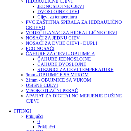
HIDRAULIČNE CJEVI
JEDNOSLOJNE CJEVI
DVOSLOJNE CJEVI
Cijevi za temperaturu
PVC ZAŠTITNA SPIRALA ZA HIDRAULIČNO
CRIJEVO
VODEČI LANAC ZA HIDRAULIČNE CJEVI
NOSAČI ZA JEDNU CJEV
NOSAČI ZA DVIJE CJEVI - DUPLI
ECO NOSAČI
ČAHURE ZA CJEVI - OBUJMICA
ČAHURE JEDNOSLOJNE
ČAHURE DVOSLOJNE
STEZNICI ZA CEVI TEMPERATURE
9mm - OBUJMICE SA VIJKOM
21mm - OBUJMICE SA VIJKOM
USISNE CIJEVI
VISOKOTLAČNI PERAČ
APARAT ZA DIGITALNO MERJENJE DUŽINE
CJEVI
FITINGI
Priključci
0
Priključci