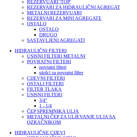
REZERVUARI 'TOP'
REZERVARI ZA HIDRAULIČNI AGREGAT
METALNI REZERVUARI
REZERVARI ZA MINI AGREGATE
OSTALO
OSTALO
DRUGO
SASTAVLJENI AGREGATI
HIDRAULIČNI FILTERI
USISNI FILTERI METALNI
POVRATNI FILTERI
povratni filteri
ulošci za povratni filter
CIJEVNI FILTERI
OSTALI FILTERI
FILTER TLAKA
USISNI FILTERI
3/4"
1 - 1/4
ČEP SPREMNIKA ULJA
METALNI ČEP ZA ULJEVANJE ULJA SA
OZRAČNIKOM
HIDRAULIČNE CIJEVI