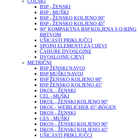
COLSKI
BSP - ŽENSKI
BSP - MUŠKI
BSP - ŽENSKO KOLJENO 90°
BSP - ŽENSKO KOLJENO 45°
90° KOMPAKTNA BSP KOLJENA S O-RING
BRTVOM
UŠICASTI PRIKLJUČCI
SPOJNI ELEMENTI ZA CIJEVI
ČAHURE DVOSLOJNE
DVOSLOJNE CJEVI
METRIČNI
BSP ŽENSKI NAVOJ
BSP MUŠKI NAVOJ
BSP ŽENSKO KOLJENO 90°
BSP ŽENSKO KOLJENO 45°
DKOL - ŽENSKI
CEL - MUŠKI
DKOL - ŽENSKI KOLJENO 90°
DKOL - WEIBLICHER 45°-BÖGEN
DKOS - ŽENSKI
CES - MUŠKI
DKOS - ŽENSKI KOLJENO 90°
DKOS - ŽENSKI KOLJENO 45°
UŠICASTI PRIKLJUČCI