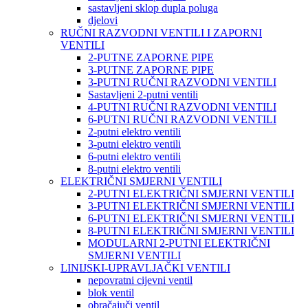
sastavljeni sklop dupla poluga
djelovi
RUČNI RAZVODNI VENTILI I ZAPORNI
VENTILI
2-PUTNE ZAPORNE PIPE
3-PUTNE ZAPORNE PIPE
3-PUTNI RUČNI RAZVODNI VENTILI
Sastavljeni 2-putni ventili
4-PUTNI RUČNI RAZVODNI VENTILI
6-PUTNI RUČNI RAZVODNI VENTILI
2-putni elektro ventili
3-putni elektro ventili
6-putni elektro ventili
8-putni elektro ventili
ELEKTRIČNI SMJERNI VENTILI
2-PUTNI ELEKTRIČNI SMJERNI VENTILI
3-PUTNI ELEKTRIČNI SMJERNI VENTILI
6-PUTNI ELEKTRIČNI SMJERNI VENTILI
8-PUTNI ELEKTRIČNI SMJERNI VENTILI
MODULARNI 2-PUTNI ELEKTRIČNI
SMJERNI VENTILI
LINIJSKI-UPRAVLJAČKI VENTILI
nepovratni cijevni ventil
blok ventil
obračajuči ventil