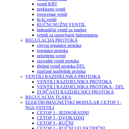
ventil KRT
preklopni ventil
overcentar ventil
hi-lo ventil
RUČNI NUŽNI VENTIL
hidraulični ventil za marker
ventili za upravljanje hidromotora
REGULACIJA PROTOKA
cijevni regulator protoka
regulator protoka
prioritetni ventil
razvodni ventil protoka
djeleni ventil protoka DFL
zupčasti razdjelnik protoka
VENTILI RAZDJELNIKA PROTOKA
VENTILI RAZDJELNIKA PROTOKA
VENTILI RAZDJELNIKA PROTOKA - DFL
ZUPČASTI RAZDJELNICI PROTOKA
REGULACIJA TLAKA
ELEKTROMAGNETSKI MODULAR CETOP 3 -
NG6 VENTILI
CETOP 3 - JEDNORADNI
CETOP 3 - DVORADNI
CETOP 3 - RUČNI
CETOP 3 - RUČNI I ELEKTRIČNI