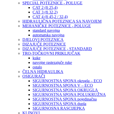
SPECIAL POTEZNICE - POLUGE
CAT 2 (fi 25,4)
CAT 3 (fi 32,2)
CAT 4 (fi 45,2 / 32,4)
HIDRAULIČNA POTEZNICA SA NAVOJEM
MEHANIČKE POTEZNICE - POLUGE
standard navojna
automatska navojna
DJELOVI POTEZNICA
DIZAJUČE POTEZNICE
DIZAJUČE POTEZNICE - STANDARD
TRO-TOČKOVNI PRIKLJUČAK
kuke
navojne rastezajuče ruke
ostalo
ČELNA HIDRAULIKA
OSIGURAČI
SIGURNOSTNA SPONA okrugla – ECO
SIGURNOSTNA SPONA V – ECO
SIGURNOSTNA SPONA OKRUGLA
SIGURNOSTNA SPONA POLUKRUŽNA
SIGURNOSTNA SPONA pojedinačna
SIGURNOSTNA SPONA dupla
SIGURNOSNA RASCIJEPKA
KLINOVI