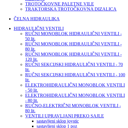
TROTOČKOVNE PALETNE VILE
TRAKTORSKA TROTOČKOVNA DIZALICA
ČELNA HIDRAULIKA
HIDRAULIČNI VENTILI
RUČNI MONOBLOK HIDRAULIČNI VENTILI -
50 lit.
RUČNI MONOBLOK HIDRAULIČNI VENTILI -
80 lit.
RUČNI MONOBLOK HIDRAULIČNI VENTILI -
120 lit.
RUČNI SEKCIJSKI HIDRAULIČNI VENTILI - 70
lit.
RUČNI SEKCIJSKI HIDRAULIČNI VENTILI - 100
lit.
ELEKTROHIDRAULIČNI MONOBLOK VENTILI
- 50 lit.
ELEKTROHIDRAULIČNI MONOBLOK VENTILI
- 80 lit.
RUČNO-ELEKTRIČNI MONOBLOK VENTILI -
80 lit.
VENTILI UPRAVLJANI PREKO SAJLE
sastavljeni sklop joystic
sastavljeni sklop 1 poz