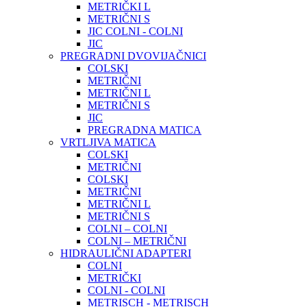
METRIČKI L
METRIČNI S
JIC COLNI - COLNI
JIC
PREGRADNI DVOVIJAČNICI
COLSKI
METRIČNI
METRIČNI L
METRIČNI S
JIC
PREGRADNA MATICA
VRTLJIVA MATICA
COLSKI
METRIČNI
COLSKI
METRIČNI
METRIČNI L
METRIČNI S
COLNI – COLNI
COLNI – METRIČNI
HIDRAULIČNI ADAPTERI
COLNI
METRIČKI
COLNI - COLNI
METRISCH - METRISCH