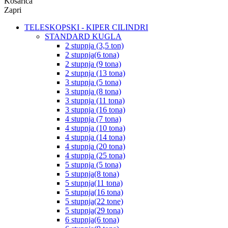
Košarica
Zapri
TELESKOPSKI - KIPER CILINDRI
STANDARD KUGLA
2 stupnja (3,5 ton)
2 stupnja(6 tona)
2 stupnja (9 tona)
2 stupnja (13 tona)
3 stupnja (5 tona)
3 stupnja (8 tona)
3 stupnja (11 tona)
3 stupnja (16 tona)
4 stupnja (7 tona)
4 stupnja (10 tona)
4 stupnja (14 tona)
4 stupnja (20 tona)
4 stupnja (25 tona)
5 stupnja (5 tona)
5 stupnja(8 tona)
5 stupnja(11 tona)
5 stupnja(16 tona)
5 stupnja(22 tone)
5 stupnja(29 tona)
6 stupnja(6 tona)