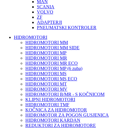
MAN
SCANIA
VOLVO
ZF
ADAPTERJI
PNEUMATSKI KONTROLER
HIDROMOTORI
HIDROMOTORI MM
HIDROMOTORI MM SIDE
HIDROMOTORI MP
HIDROMOTORI MR
HIDROMOTORI MR ECO
HIDROMOTORI MP (6 zuba)
HIDROMOTORI MS
HIDROMOTORI MS ECO
HIDROMOTORI MT
HIDROMOTORI MV
HIDROMOTORI B/MR - S KOČNICOM
KLIPNI HIDROMOTORI
HIDROMOTORI TMF
KOČNICA ZA HIDROMOTOR
HIDROMOTOR ZA POGON GUSJENICA
HIDROMOTORI KARDAN
REDUKTORI ZA HIDROMOTORE