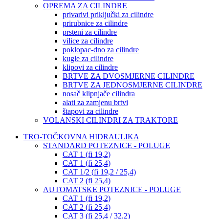
OPREMA ZA CILINDRE
privarivi priključki za cilindre
prirubnice za cilindre
prsteni za cilindre
vilice za cilindre
poklopac-dno za cilindre
kugle za cilindre
klipovi za cilindre
BRTVE ZA DVOSMJERNE CILINDRE
BRTVE ZA JEDNOSMJERNE CILINDRE
nosač klipnjače cilindra
alati za zamjenu brtvi
štapovi za cilindre
VOLANSKI CILINDRI ZA TRAKTORE
TRO-TOČKOVNA HIDRAULIKA
STANDARD POTEZNICE - POLUGE
CAT 1 (fi 19,2)
CAT 1 (fi 25,4)
CAT 1/2 (fi 19,2 / 25,4)
CAT 2 (fi 25,4)
AUTOMATSKE POTEZNICE - POLUGE
CAT 1 (fi 19,2)
CAT 2 (fi 25,4)
CAT 3 (fi 25,4 / 32,2)