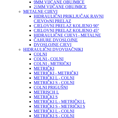
9MM VIJČANE OBUJMICE
21MM VIJČANE OBUJMICE
METALNE CIJEVI
HIDRAULIČNI PRIKLJUČAK RAVNI
CJEVOvNI PRELAZ
CJELOVNI PRELAZ KOLJENO 90°
CJELOVNI PRELAZ KOLJENO 45°
HIDRAULIČNE CIJEVI - METALNE
ČAHURE DVOSLOJNE
DVOSLOJNE CJEVI
HIDRAULIČNI DVOVIJAČNIKI
COLNI
COLNI - COLNI
COLNI - METRIČKI
METRIČKI
METRIČKI - METRIČKI
METRIČKI L - COLNI
METRIČKI S - COLNI
COLNI PRIGUŠNI
METRISCH L
METRIČKI S
METRIČKI L - METRIČKI L
METRIČKI S - METRIČKI S
METRIČKI L - COLNI
METRIČKI S - COLNI