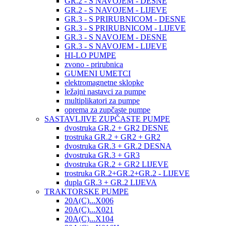
GR.2 - S NAVOJEM - DESNE
GR.2 - S NAVOJEM - LIJEVE
GR.3 - S PRIRUBNICOM - DESNE
GR.3 - S PRIRUBNICOM - LIJEVE
GR.3 - S NAVOJEM - DESNE
GR.3 - S NAVOJEM - LIJEVE
HI-LO PUMPE
zvono - prirubnica
GUMENI UMETCI
elektromagnetne sklopke
ležajni nastavci za pumpe
multiplikatori za pumpe
oprema za zupčaste pumpe
SASTAVLJIVE ZUPČASTE PUMPE
dvostruka GR.2 + GR2 DESNE
trostruka GR.2 + GR2 + GR2
dvostruka GR.3 + GR.2 DESNA
dvostruka GR.3 + GR3
dvostruka GR.2 + GR2 LIJEVE
trostruka GR.2+GR.2+GR.2 - LIJEVE
dupla GR.3 + GR.2 LIJEVA
TRAKTORSKE PUMPE
20A(C)...X006
20A(C)...X021
20A(C)...X104