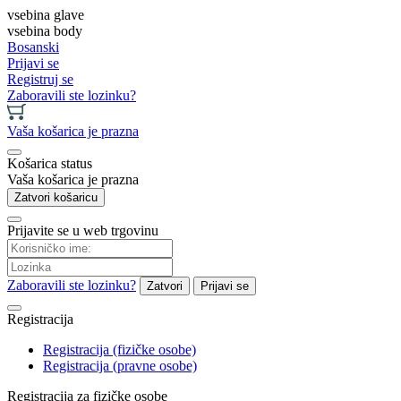
vsebina glave
vsebina body
Bosanski
Prijavi se
Registruj se
Zaboravili ste lozinku?
Vaša košarica je prazna
Košarica status
Vaša košarica je prazna
Zatvori košaricu
Prijavite se u web trgovinu
Zaboravili ste lozinku?
Zatvori
Prijavi se
Registracija
Registracija (fizičke osobe)
Registracija (pravne osobe)
Registracija za fizičke osobe