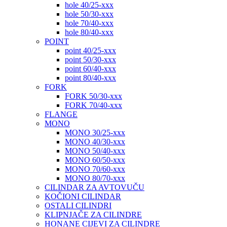
hole 40/25-xxx
hole 50/30-xxx
hole 70/40-xxx
hole 80/40-xxx
POINT
point 40/25-xxx
point 50/30-xxx
point 60/40-xxx
point 80/40-xxx
FORK
FORK 50/30-xxx
FORK 70/40-xxx
FLANGE
MONO
MONO 30/25-xxx
MONO 40/30-xxx
MONO 50/40-xxx
MONO 60/50-xxx
MONO 70/60-xxx
MONO 80/70-xxx
CILINDAR ZA AVTOVUČU
KOČIONI CILINDAR
OSTALI CILINDRI
KLIPNJAČE ZA CILINDRE
HONANE CIJEVI ZA CILINDRE