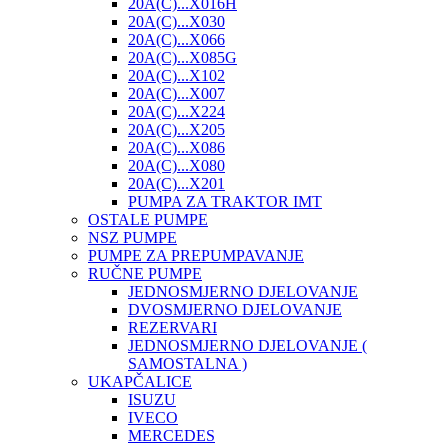
20A(C)...X016H
20A(C)...X030
20A(C)...X066
20A(C)...X085G
20A(C)...X102
20A(C)...X007
20A(C)...X224
20A(C)...X205
20A(C)...X086
20A(C)...X080
20A(C)...X201
PUMPA ZA TRAKTOR IMT
OSTALE PUMPE
NSZ PUMPE
PUMPE ZA PREPUMPAVANJE
RUČNE PUMPE
JEDNOSMJERNO DJELOVANJE
DVOSMJERNO DJELOVANJE
REZERVARI
JEDNOSMJERNO DJELOVANJE (
SAMOSTALNA )
UKAPČALICE
ISUZU
IVECO
MERCEDES