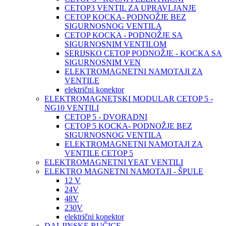
CETOP3 VENTIL ZA UPRAVLJANJE
CETOP KOCKA- PODNOŽJE BEZ
SIGURNOSNOG VENTILA
CETOP KOCKA - PODNOŽJE SA
SIGURNOSNIM VENTILOM
SERIJSKO CETOP PODNOŽJE - KOCKA SA
SIGURNOSNIM VEN
ELEKTROMAGNETNI NAMOTAJI ZA
VENTILE
električni konektor
ELEKTROMAGNETSKI MODULAR CETOP 5 -
NG10 VENTILI
CETOP 5 - DVORADNI
CETOP 5 KOCKA- PODNOŽJE BEZ
SIGURNOSNOG VENTILA
ELEKTROMAGNETNI NAMOTAJI ZA
VENTILE CETOP 5
ELEKTROMAGNETNI YEAT VENTILI
ELEKTRO MAGNETNI NAMOTAJI - ŠPULE
12 V
24V
48V
230V
električni konektor
DALJINSKE RUČICE