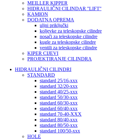
MEILLER KIPPER
HIDRAULIČNI CILINDAR ''LIFT''
KAMION
DODATNA OPREMA
uljni priključki
koljevke za teleskopske cilindre
nosači za teleskopske cilindre
kugle za teleskopske cilindre
ventili za teleskopske cilindre
KIPER CIJEVI
PROJEKTIRANJE CILINDRA
HIDRAULIČNI CILINDRI
STANDARD
standard 25/16-xxx
standard 32/20-xxx
standard 40/25-xxx
standard 50/30-xxx
standard 60/30-xxx
standard 60/40-xxx
standard 70-40-XXX
standard 80/40-xxx
standard 80/50-xxx
standard 100/50-xxx
HOLE