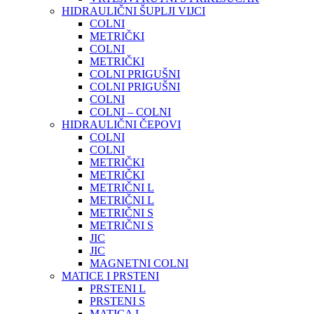
HIDRAULIČNI ŠUPLJI VIJCI
COLNI
METRIČKI
COLNI
METRIČKI
COLNI PRIGUŠNI
COLNI PRIGUŠNI
COLNI
COLNI – COLNI
HIDRAULIČNI ČEPOVI
COLNI
COLNI
METRIČKI
METRIČKI
METRIČNI L
METRIČNI L
METRIČNI S
METRIČNI S
JIC
JIC
MAGNETNI COLNI
MATICE I PRSTENI
PRSTENI L
PRSTENI S
MATICA L