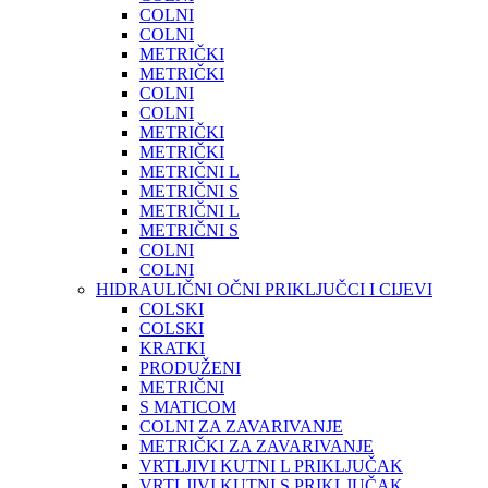
COLNI
COLNI
METRIČKI
METRIČKI
COLNI
COLNI
METRIČKI
METRIČKI
METRIČNI L
METRIČNI S
METRIČNI L
METRIČNI S
COLNI
COLNI
HIDRAULIČNI OČNI PRIKLJUČCI I CIJEVI
COLSKI
COLSKI
KRATKI
PRODUŽENI
METRIČNI
S MATICOM
COLNI ZA ZAVARIVANJE
METRIČKI ZA ZAVARIVANJE
VRTLJIVI KUTNI L PRIKLJUČAK
VRTLJIVI KUTNI S PRIKLJUČAK