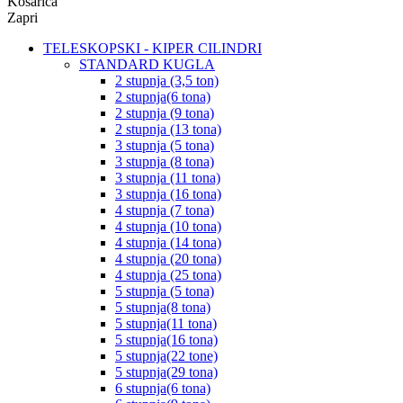
Košarica
Zapri
TELESKOPSKI - KIPER CILINDRI
STANDARD KUGLA
2 stupnja (3,5 ton)
2 stupnja(6 tona)
2 stupnja (9 tona)
2 stupnja (13 tona)
3 stupnja (5 tona)
3 stupnja (8 tona)
3 stupnja (11 tona)
3 stupnja (16 tona)
4 stupnja (7 tona)
4 stupnja (10 tona)
4 stupnja (14 tona)
4 stupnja (20 tona)
4 stupnja (25 tona)
5 stupnja (5 tona)
5 stupnja(8 tona)
5 stupnja(11 tona)
5 stupnja(16 tona)
5 stupnja(22 tone)
5 stupnja(29 tona)
6 stupnja(6 tona)