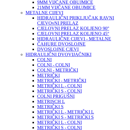
9MM VIJČANE OBUJMICE
21MM VIJČANE OBUJMICE
METALNE CIJEVI
HIDRAULIČNI PRIKLJUČAK RAVNI
CJEVOvNI PRELAZ
CJELOVNI PRELAZ KOLJENO 90°
CJELOVNI PRELAZ KOLJENO 45°
HIDRAULIČNE CIJEVI - METALNE
ČAHURE DVOSLOJNE
DVOSLOJNE CJEVI
HIDRAULIČNI DVOVIJAČNIKI
COLNI
COLNI - COLNI
COLNI - METRIČKI
METRIČKI
METRIČKI - METRIČKI
METRIČKI L - COLNI
METRIČKI S - COLNI
COLNI PRIGUŠNI
METRISCH L
METRIČKI S
METRIČKI L - METRIČKI L
METRIČKI S - METRIČKI S
METRIČKI L - COLNI
METRIČKI S - COLNI