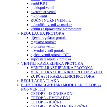
ventil KRT
preklopni ventil
overcentar ventil
hi-lo ventil
RUČNI NUŽNI VENTIL
hidraulični ventil za marker
ventili za upravljanje hidromotora
REGULACIJA PROTOKA
cijevni regulator protoka
regulator protoka
prioritetni ventil
razvodni ventil protoka
djeleni ventil protoka DFL
zupčasti razdjelnik protoka
VENTILI RAZDJELNIKA PROTOKA
VENTILI RAZDJELNIKA PROTOKA
VENTILI RAZDJELNIKA PROTOKA - DFL
ZUPČASTI RAZDJELNICI PROTOKA
REGULACIJA TLAKA
ELEKTROMAGNETSKI MODULAR CETOP 3 -
NG6 VENTILI
CETOP 3 - JEDNORADNI
CETOP 3 - DVORADNI
CETOP 3 - RUČNI
CETOP 3 - RUČNI I ELEKTRIČNI