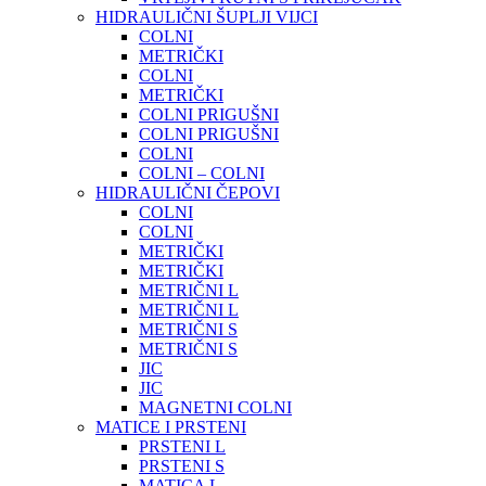
HIDRAULIČNI ŠUPLJI VIJCI
COLNI
METRIČKI
COLNI
METRIČKI
COLNI PRIGUŠNI
COLNI PRIGUŠNI
COLNI
COLNI – COLNI
HIDRAULIČNI ČEPOVI
COLNI
COLNI
METRIČKI
METRIČKI
METRIČNI L
METRIČNI L
METRIČNI S
METRIČNI S
JIC
JIC
MAGNETNI COLNI
MATICE I PRSTENI
PRSTENI L
PRSTENI S
MATICA L