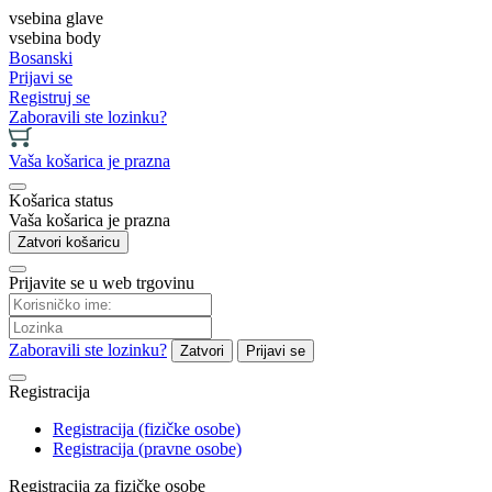
vsebina glave
vsebina body
Bosanski
Prijavi se
Registruj se
Zaboravili ste lozinku?
Vaša košarica je prazna
Košarica status
Vaša košarica je prazna
Zatvori košaricu
Prijavite se u web trgovinu
Zaboravili ste lozinku?
Zatvori
Prijavi se
Registracija
Registracija (fizičke osobe)
Registracija (pravne osobe)
Registracija za fizičke osobe