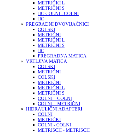
METRIČKI L
METRIČNI S
JIC COLNI - COLNI
JIC
PREGRADNI DVOVIJAČNICI
COLSKI
METRIČNI
METRIČNI L
METRIČNI S
JIC
PREGRADNA MATICA
VRTLJIVA MATICA
COLSKI
METRIČNI
COLSKI
METRIČNI
METRIČNI L
METRIČNI S
COLNI – COLNI
COLNI – METRIČNI
HIDRAULIČNI ADAPTERI
COLNI
METRIČKI
COLNI - COLNI
METRISCH - METRISCH