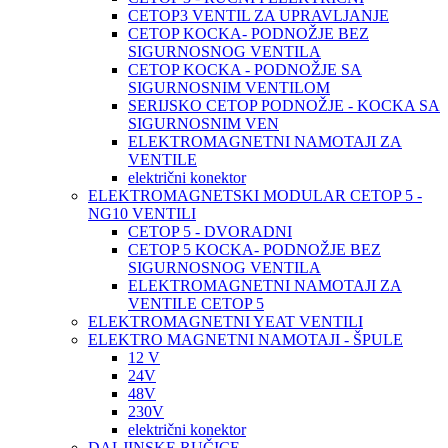
CETOP3 VENTIL ZA UPRAVLJANJE
CETOP KOCKA- PODNOŽJE BEZ
SIGURNOSNOG VENTILA
CETOP KOCKA - PODNOŽJE SA
SIGURNOSNIM VENTILOM
SERIJSKO CETOP PODNOŽJE - KOCKA SA
SIGURNOSNIM VEN
ELEKTROMAGNETNI NAMOTAJI ZA
VENTILE
električni konektor
ELEKTROMAGNETSKI MODULAR CETOP 5 -
NG10 VENTILI
CETOP 5 - DVORADNI
CETOP 5 KOCKA- PODNOŽJE BEZ
SIGURNOSNOG VENTILA
ELEKTROMAGNETNI NAMOTAJI ZA
VENTILE CETOP 5
ELEKTROMAGNETNI YEAT VENTILI
ELEKTRO MAGNETNI NAMOTAJI - ŠPULE
12 V
24V
48V
230V
električni konektor
DALJINSKE RUČICE