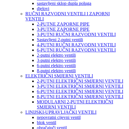
sastavljeni sklop dupla poluga
djelovi
RUČNI RAZVODNI VENTILI I ZAPORNI
VENTILI
2-PUTNE ZAPORNE PIPE
3-PUTNE ZAPORNE PIPE
3-PUTNI RUČNI RAZVODNI VENTILI
Sastavljeni 2-putni ventili
4-PUTNI RUČNI RAZVODNI VENTILI
6-PUTNI RUČNI RAZVODNI VENTILI
2-putni elektro ventili
3-putni elektro ventili
6-putni elektro ventili
8-putni elektro ventili
ELEKTRIČNI SMJERNI VENTILI
2-PUTNI ELEKTRIČNI SMJERNI VENTILI
3-PUTNI ELEKTRIČNI SMJERNI VENTILI
6-PUTNI ELEKTRIČNI SMJERNI VENTILI
8-PUTNI ELEKTRIČNI SMJERNI VENTILI
MODULARNI 2-PUTNI ELEKTRIČNI
SMJERNI VENTILI
LINIJSKI-UPRAVLJAČKI VENTILI
nepovratni cijevni ventil
blok ventil
obračajuči ventil