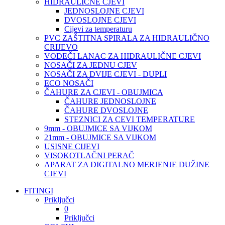
HIDRAULIČNE CJEVI
JEDNOSLOJNE CJEVI
DVOSLOJNE CJEVI
Cijevi za temperaturu
PVC ZAŠTITNA SPIRALA ZA HIDRAULIČNO
CRIJEVO
VODEČI LANAC ZA HIDRAULIČNE CJEVI
NOSAČI ZA JEDNU CJEV
NOSAČI ZA DVIJE CJEVI - DUPLI
ECO NOSAČI
ČAHURE ZA CJEVI - OBUJMICA
ČAHURE JEDNOSLOJNE
ČAHURE DVOSLOJNE
STEZNICI ZA CEVI TEMPERATURE
9mm - OBUJMICE SA VIJKOM
21mm - OBUJMICE SA VIJKOM
USISNE CIJEVI
VISOKOTLAČNI PERAČ
APARAT ZA DIGITALNO MERJENJE DUŽINE
CJEVI
FITINGI
Priključci
0
Priključci