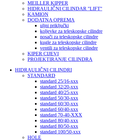
MEILLER KIPPER
HIDRAULIČNI CILINDAR ''LIFT''
KAMION
DODATNA OPREMA
uljni priključki
koljevke za teleskopske cilindre
nosači za teleskopske cilindre
kugle za teleskopske cilindre
ventili za teleskopske cilindre
KIPER CIJEVI
PROJEKTIRANJE CILINDRA
HIDRAULIČNI CILINDRI
STANDARD
standard 25/16-xxx
standard 32/20-xxx
standard 40/25-xxx
standard 50/30-xxx
standard 60/30-xxx
standard 60/40-xxx
standard 70-40-XXX
standard 80/40-xxx
standard 80/50-xxx
standard 100/50-xxx
HOLE