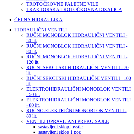
TROTOČKOVNE PALETNE VILE
TRAKTORSKA TROTOČKOVNA DIZALICA
ČELNA HIDRAULIKA
HIDRAULIČNI VENTILI
RUČNI MONOBLOK HIDRAULIČNI VENTILI -
50 lit.
RUČNI MONOBLOK HIDRAULIČNI VENTILI -
80 lit.
RUČNI MONOBLOK HIDRAULIČNI VENTILI -
120 lit.
RUČNI SEKCIJSKI HIDRAULIČNI VENTILI - 70
lit.
RUČNI SEKCIJSKI HIDRAULIČNI VENTILI - 100
lit.
ELEKTROHIDRAULIČNI MONOBLOK VENTILI
- 50 lit.
ELEKTROHIDRAULIČNI MONOBLOK VENTILI
- 80 lit.
RUČNO-ELEKTRIČNI MONOBLOK VENTILI -
80 lit.
VENTILI UPRAVLJANI PREKO SAJLE
sastavljeni sklop joystic
sastavljeni sklop 1 poz