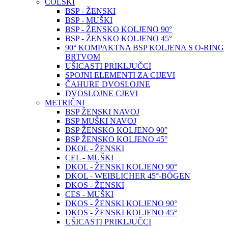
COLSKI
BSP - ŽENSKI
BSP - MUŠKI
BSP - ŽENSKO KOLJENO 90°
BSP - ŽENSKO KOLJENO 45°
90° KOMPAKTNA BSP KOLJENA S O-RING
BRTVOM
UŠICASTI PRIKLJUČCI
SPOJNI ELEMENTI ZA CIJEVI
ČAHURE DVOSLOJNE
DVOSLOJNE CJEVI
METRIČNI
BSP ŽENSKI NAVOJ
BSP MUŠKI NAVOJ
BSP ŽENSKO KOLJENO 90°
BSP ŽENSKO KOLJENO 45°
DKOL - ŽENSKI
CEL - MUŠKI
DKOL - ŽENSKI KOLJENO 90°
DKOL - WEIBLICHER 45°-BÖGEN
DKOS - ŽENSKI
CES - MUŠKI
DKOS - ŽENSKI KOLJENO 90°
DKOS - ŽENSKI KOLJENO 45°
UŠICASTI PRIKLJUČCI