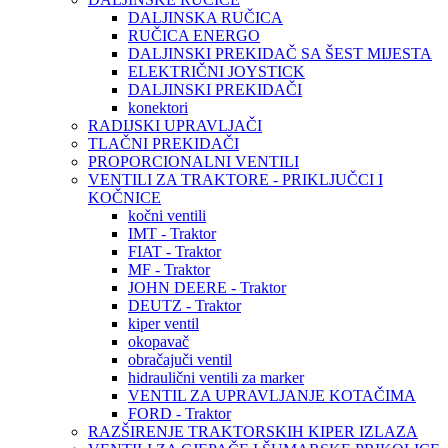
DALJINSKA RUČICA
RUČICA ENERGO
DALJINSKI PREKIDAČ SA ŠEST MIJESTA
ELEKTRIČNI JOYSTICK
DALJINSKI PREKIDAČI
konektori
RADIJSKI UPRAVLJAČI
TLAČNI PREKIDAČI
PROPORCIONALNI VENTILI
VENTILI ZA TRAKTORE - PRIKLJUČCI I
KOČNICE
kočni ventili
IMT - Traktor
FIAT - Traktor
MF - Traktor
JOHN DEERE - Traktor
DEUTZ - Traktor
kiper ventil
okopavač
obračajuči ventil
hidraulični ventili za marker
VENTIL ZA UPRAVLJANJE KOTAČIMA
FORD - Traktor
RAZŠIRENJE TRAKTORSKIH KIPER IZLAZA