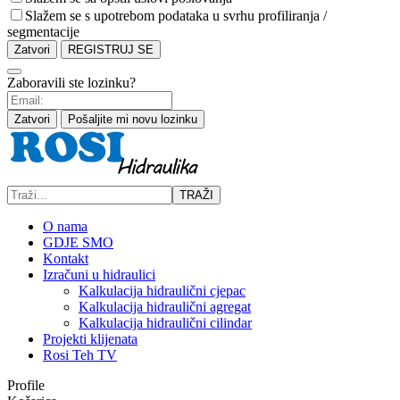
Slažem se s upotrebom podataka u svrhu profiliranja /
segmentacije
Zatvori
REGISTRUJ SE
Zaboravili ste lozinku?
Zatvori
Pošaljite mi novu lozinku
TRAŽI
O nama
GDJE SMO
Kontakt
Izračuni u hidraulici
Kalkulacija hidraulični cjepac
Kalkulacija hidraulični agregat
Kalkulacija hidraulični cilindar
Projekti klijenata
Rosi Teh TV
Profile