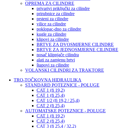
OPREMA ZA CILINDRE
privarivi priključki za cilindre
prirubnice za cilindre
prsteni za cilindre
vilice za cilindre
poklopac-dno za cilindre
kugle za cilindre
klipovi za cilindre
BRTVE ZA DVOSMJERNE CILINDRE
BRTVE ZA JEDNOSMJERNE CILINDRE
nosač klipnjače cilindra
alati za zamjenu brtvi
štapovi za cilindre
VOLANSKI CILINDRI ZA TRAKTORE
TRO-TOČKOVNA HIDRAULIKA
STANDARD POTEZNICE - POLUGE
CAT 1 (fi 19,2)
CAT 1 (fi 25,4)
CAT 1/2 (fi 19,2 / 25,4)
CAT 2 (fi 25,4)
AUTOMATSKE POTEZNICE - POLUGE
CAT 1 (fi 19,2)
CAT 2 (fi 25,4)
CAT 3 (fi 25,4 / 32,2)