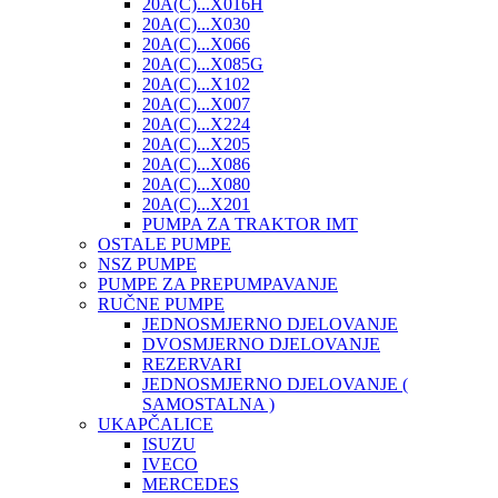
20A(C)...X016H
20A(C)...X030
20A(C)...X066
20A(C)...X085G
20A(C)...X102
20A(C)...X007
20A(C)...X224
20A(C)...X205
20A(C)...X086
20A(C)...X080
20A(C)...X201
PUMPA ZA TRAKTOR IMT
OSTALE PUMPE
NSZ PUMPE
PUMPE ZA PREPUMPAVANJE
RUČNE PUMPE
JEDNOSMJERNO DJELOVANJE
DVOSMJERNO DJELOVANJE
REZERVARI
JEDNOSMJERNO DJELOVANJE (
SAMOSTALNA )
UKAPČALICE
ISUZU
IVECO
MERCEDES