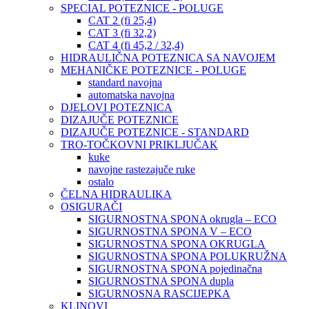
SPECIAL POTEZNICE - POLUGE
CAT 2 (fi 25,4)
CAT 3 (fi 32,2)
CAT 4 (fi 45,2 / 32,4)
HIDRAULIČNA POTEZNICA SA NAVOJEM
MEHANIČKE POTEZNICE - POLUGE
standard navojna
automatska navojna
DJELOVI POTEZNICA
DIZAJUČE POTEZNICE
DIZAJUČE POTEZNICE - STANDARD
TRO-TOČKOVNI PRIKLJUČAK
kuke
navojne rastezajuče ruke
ostalo
ČELNA HIDRAULIKA
OSIGURAČI
SIGURNOSTNA SPONA okrugla – ECO
SIGURNOSTNA SPONA V – ECO
SIGURNOSTNA SPONA OKRUGLA
SIGURNOSTNA SPONA POLUKRUŽNA
SIGURNOSTNA SPONA pojedinačna
SIGURNOSTNA SPONA dupla
SIGURNOSNA RASCIJEPKA
KLINOVI