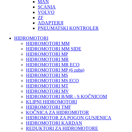
MAN
SCANIA
VOLVO
ZF
ADAPTERJI
PNEUMATSKI KONTROLER
HIDROMOTORI
HIDROMOTORI MM
HIDROMOTORI MM SIDE
HIDROMOTORI MP
HIDROMOTORI MR
HIDROMOTORI MR ECO
HIDROMOTORI MP (6 zuba)
HIDROMOTORI MS
HIDROMOTORI MS ECO
HIDROMOTORI MT
HIDROMOTORI MV
HIDROMOTORI B/MR - S KOČNICOM
KLIPNI HIDROMOTORI
HIDROMOTORI TMF
KOČNICA ZA HIDROMOTOR
HIDROMOTOR ZA POGON GUSJENICA
HIDROMOTORI KARDAN
REDUKTORI ZA HIDROMOTORE