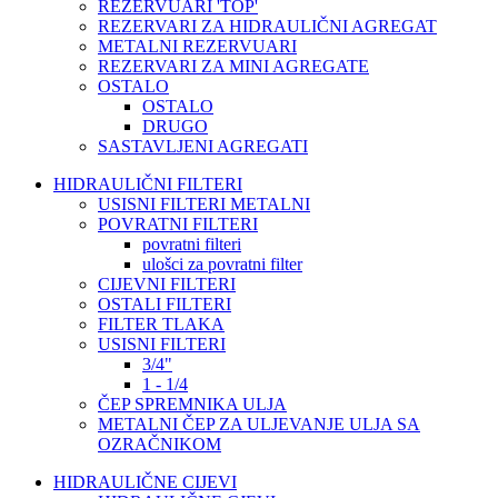
REZERVUARI 'TOP'
REZERVARI ZA HIDRAULIČNI AGREGAT
METALNI REZERVUARI
REZERVARI ZA MINI AGREGATE
OSTALO
OSTALO
DRUGO
SASTAVLJENI AGREGATI
HIDRAULIČNI FILTERI
USISNI FILTERI METALNI
POVRATNI FILTERI
povratni filteri
ulošci za povratni filter
CIJEVNI FILTERI
OSTALI FILTERI
FILTER TLAKA
USISNI FILTERI
3/4"
1 - 1/4
ČEP SPREMNIKA ULJA
METALNI ČEP ZA ULJEVANJE ULJA SA
OZRAČNIKOM
HIDRAULIČNE CIJEVI