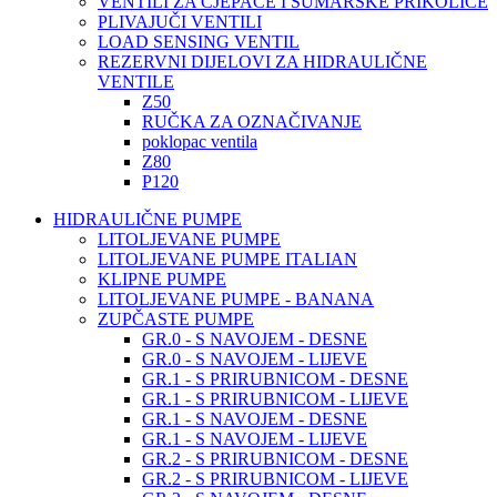
VENTILI ZA CJEPAČE I ŠUMARSKE PRIKOLICE
PLIVAJUČI VENTILI
LOAD SENSING VENTIL
REZERVNI DIJELOVI ZA HIDRAULIČNE
VENTILE
Z50
RUČKA ZA OZNAČIVANJE
poklopac ventila
Z80
P120
HIDRAULIČNE PUMPE
LITOLJEVANE PUMPE
LITOLJEVANE PUMPE ITALIAN
KLIPNE PUMPE
LITOLJEVANE PUMPE - BANANA
ZUPČASTE PUMPE
GR.0 - S NAVOJEM - DESNE
GR.0 - S NAVOJEM - LIJEVE
GR.1 - S PRIRUBNICOM - DESNE
GR.1 - S PRIRUBNICOM - LIJEVE
GR.1 - S NAVOJEM - DESNE
GR.1 - S NAVOJEM - LIJEVE
GR.2 - S PRIRUBNICOM - DESNE
GR.2 - S PRIRUBNICOM - LIJEVE