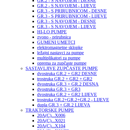
GR.2 - S NAVOJEM - DESNE
GR.2 - S NAVOJEM - LIJEVE
GR.3 - S PRIRUBNICOM - DESNE
GR.3 - S PRIRUBNICOM - LIJEVE
GR.3 - S NAVOJEM - DESNE
GR.3 - S NAVOJEM - LIJEVE
HI-LO PUMPE
zvono - prirubnica
GUMENI UMETCI
elektromagnetne sklopke
ležajni nastavci za pumpe
multiplikatori za pumpe
oprema za zupčaste pumpe
SASTAVLJIVE ZUPČASTE PUMPE
dvostruka GR.2 + GR2 DESNE
trostruka GR.2 + GR2 + GR2
dvostruka GR.3 + GR.2 DESNA
dvostruka GR.3 + GR3
dvostruka GR.2 + GR2 LIJEVE
trostruka GR.2+GR.2+GR.2 - LIJEVE
dupla GR.3 + GR.2 LIJEVA
TRAKTORSKE PUMPE
20A(C)...X006
20A(C)...X021
20A(C)...X104