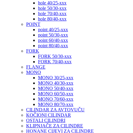
hole 40/25-xxx
hole 50/30-xxx
hole 70/40-xxx
hole 80/40-xxx
POINT
point 40/25-xxx
point 50/30-xxx
point 60/40-xxx
point 80/40-xxx
FORK
FORK 50/30-xxx
FORK 70/40-xxx
FLANGE
MONO
MONO 30/25-xxx
MONO 40/30-xxx
MONO 50/40-xxx
MONO 60/50-xxx
MONO 70/60-xxx
MONO 80/70-xxx
CILINDAR ZA AVTOVUČU
KOČIONI CILINDAR
OSTALI CILINDRI
KLIPNJAČE ZA CILINDRE
HONANE CIJEVI ZA CILINDRE