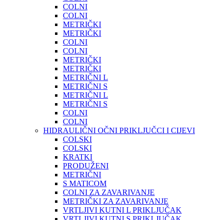
COLNI
COLNI
METRIČKI
METRIČKI
COLNI
COLNI
METRIČKI
METRIČKI
METRIČNI L
METRIČNI S
METRIČNI L
METRIČNI S
COLNI
COLNI
HIDRAULIČNI OČNI PRIKLJUČCI I CIJEVI
COLSKI
COLSKI
KRATKI
PRODUŽENI
METRIČNI
S MATICOM
COLNI ZA ZAVARIVANJE
METRIČKI ZA ZAVARIVANJE
VRTLJIVI KUTNI L PRIKLJUČAK
VRTLJIVI KUTNI S PRIKLJUČAK