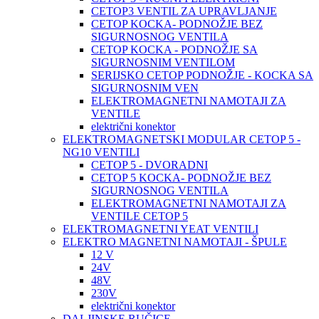
CETOP3 VENTIL ZA UPRAVLJANJE
CETOP KOCKA- PODNOŽJE BEZ
SIGURNOSNOG VENTILA
CETOP KOCKA - PODNOŽJE SA
SIGURNOSNIM VENTILOM
SERIJSKO CETOP PODNOŽJE - KOCKA SA
SIGURNOSNIM VEN
ELEKTROMAGNETNI NAMOTAJI ZA
VENTILE
električni konektor
ELEKTROMAGNETSKI MODULAR CETOP 5 -
NG10 VENTILI
CETOP 5 - DVORADNI
CETOP 5 KOCKA- PODNOŽJE BEZ
SIGURNOSNOG VENTILA
ELEKTROMAGNETNI NAMOTAJI ZA
VENTILE CETOP 5
ELEKTROMAGNETNI YEAT VENTILI
ELEKTRO MAGNETNI NAMOTAJI - ŠPULE
12 V
24V
48V
230V
električni konektor
DALJINSKE RUČICE