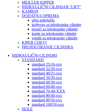
MEILLER KIPPER
HIDRAULIČNI CILINDAR ''LIFT''
KAMION
DODATNA OPREMA
uljni priključki
koljevke za teleskopske cilindre
nosači za teleskopske cilindre
kugle za teleskopske cilindre
ventili za teleskopske cilindre
KIPER CIJEVI
PROJEKTIRANJE CILINDRA
HIDRAULIČNI CILINDRI
STANDARD
standard 25/16-xxx
standard 32/20-xxx
standard 40/25-xxx
standard 50/30-xxx
standard 60/30-xxx
standard 60/40-xxx
standard 70-40-XXX
standard 80/40-xxx
standard 80/50-xxx
standard 100/50-xxx
HOLE