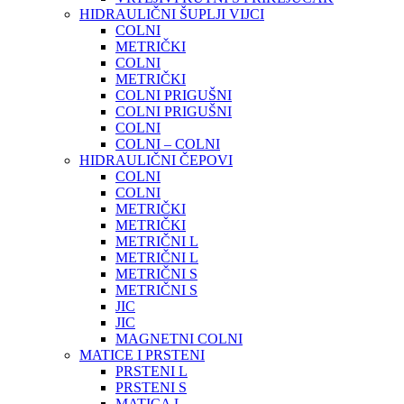
HIDRAULIČNI ŠUPLJI VIJCI
COLNI
METRIČKI
COLNI
METRIČKI
COLNI PRIGUŠNI
COLNI PRIGUŠNI
COLNI
COLNI – COLNI
HIDRAULIČNI ČEPOVI
COLNI
COLNI
METRIČKI
METRIČKI
METRIČNI L
METRIČNI L
METRIČNI S
METRIČNI S
JIC
JIC
MAGNETNI COLNI
MATICE I PRSTENI
PRSTENI L
PRSTENI S
MATICA L