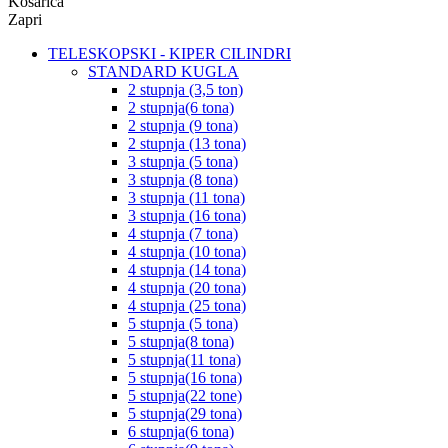
Košarica
Zapri
TELESKOPSKI - KIPER CILINDRI
STANDARD KUGLA
2 stupnja (3,5 ton)
2 stupnja(6 tona)
2 stupnja (9 tona)
2 stupnja (13 tona)
3 stupnja (5 tona)
3 stupnja (8 tona)
3 stupnja (11 tona)
3 stupnja (16 tona)
4 stupnja (7 tona)
4 stupnja (10 tona)
4 stupnja (14 tona)
4 stupnja (20 tona)
4 stupnja (25 tona)
5 stupnja (5 tona)
5 stupnja(8 tona)
5 stupnja(11 tona)
5 stupnja(16 tona)
5 stupnja(22 tone)
5 stupnja(29 tona)
6 stupnja(6 tona)