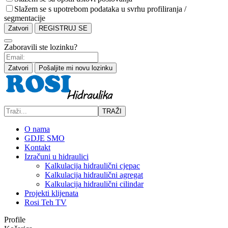
Slažem se s upotrebom podataka u svrhu profiliranja /
segmentacije
Zatvori
REGISTRUJ SE
Zaboravili ste lozinku?
Zatvori
Pošaljite mi novu lozinku
TRAŽI
O nama
GDJE SMO
Kontakt
Izračuni u hidraulici
Kalkulacija hidraulični cjepac
Kalkulacija hidraulični agregat
Kalkulacija hidraulični cilindar
Projekti klijenata
Rosi Teh TV
Profile