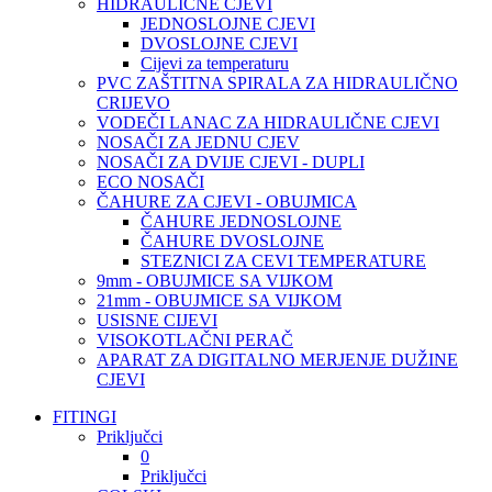
HIDRAULIČNE CJEVI
JEDNOSLOJNE CJEVI
DVOSLOJNE CJEVI
Cijevi za temperaturu
PVC ZAŠTITNA SPIRALA ZA HIDRAULIČNO
CRIJEVO
VODEČI LANAC ZA HIDRAULIČNE CJEVI
NOSAČI ZA JEDNU CJEV
NOSAČI ZA DVIJE CJEVI - DUPLI
ECO NOSAČI
ČAHURE ZA CJEVI - OBUJMICA
ČAHURE JEDNOSLOJNE
ČAHURE DVOSLOJNE
STEZNICI ZA CEVI TEMPERATURE
9mm - OBUJMICE SA VIJKOM
21mm - OBUJMICE SA VIJKOM
USISNE CIJEVI
VISOKOTLAČNI PERAČ
APARAT ZA DIGITALNO MERJENJE DUŽINE
CJEVI
FITINGI
Priključci
0
Priključci