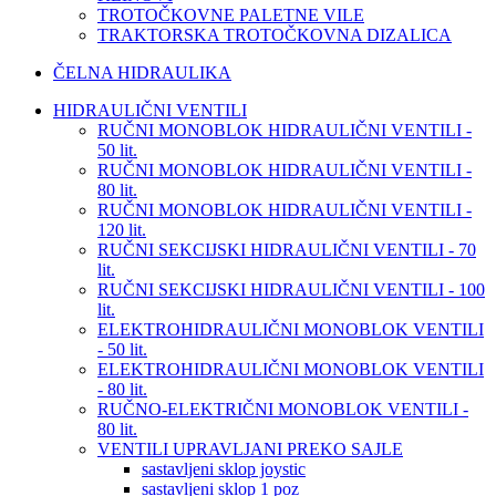
TROTOČKOVNE PALETNE VILE
TRAKTORSKA TROTOČKOVNA DIZALICA
ČELNA HIDRAULIKA
HIDRAULIČNI VENTILI
RUČNI MONOBLOK HIDRAULIČNI VENTILI -
50 lit.
RUČNI MONOBLOK HIDRAULIČNI VENTILI -
80 lit.
RUČNI MONOBLOK HIDRAULIČNI VENTILI -
120 lit.
RUČNI SEKCIJSKI HIDRAULIČNI VENTILI - 70
lit.
RUČNI SEKCIJSKI HIDRAULIČNI VENTILI - 100
lit.
ELEKTROHIDRAULIČNI MONOBLOK VENTILI
- 50 lit.
ELEKTROHIDRAULIČNI MONOBLOK VENTILI
- 80 lit.
RUČNO-ELEKTRIČNI MONOBLOK VENTILI -
80 lit.
VENTILI UPRAVLJANI PREKO SAJLE
sastavljeni sklop joystic
sastavljeni sklop 1 poz