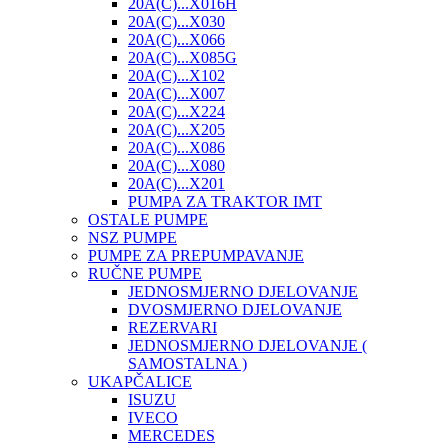
20A(C)...X016H
20A(C)...X030
20A(C)...X066
20A(C)...X085G
20A(C)...X102
20A(C)...X007
20A(C)...X224
20A(C)...X205
20A(C)...X086
20A(C)...X080
20A(C)...X201
PUMPA ZA TRAKTOR IMT
OSTALE PUMPE
NSZ PUMPE
PUMPE ZA PREPUMPAVANJE
RUČNE PUMPE
JEDNOSMJERNO DJELOVANJE
DVOSMJERNO DJELOVANJE
REZERVARI
JEDNOSMJERNO DJELOVANJE (
SAMOSTALNA )
UKAPČALICE
ISUZU
IVECO
MERCEDES