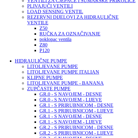
VENTILI ZA CJEPAČE I ŠUMARSKE PRIKOLICE
PLIVAJUČI VENTILI
LOAD SENSING VENTIL
REZERVNI DIJELOVI ZA HIDRAULIČNE
VENTILE
Z50
RUČKA ZA OZNAČIVANJE
poklopac ventila
Z80
P120
HIDRAULIČNE PUMPE
LITOLJEVANE PUMPE
LITOLJEVANE PUMPE ITALIAN
KLIPNE PUMPE
LITOLJEVANE PUMPE - BANANA
ZUPČASTE PUMPE
GR.0 - S NAVOJEM - DESNE
GR.0 - S NAVOJEM - LIJEVE
GR.1 - S PRIRUBNICOM - DESNE
GR.1 - S PRIRUBNICOM - LIJEVE
GR.1 - S NAVOJEM - DESNE
GR.1 - S NAVOJEM - LIJEVE
GR.2 - S PRIRUBNICOM - DESNE
GR.2 - S PRIRUBNICOM - LIJEVE