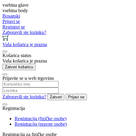
vsebina glave
vsebina body
Bosanski
Prijavi se
Registruj se
Zaboravili ste lozinku?
Vaša košarica je prazna
Košarica status
Vaša košarica je prazna
Zatvori košaricu
Prijavite se u web trgovinu
Zaboravili ste lozinku?
Zatvori
Prijavi se
Registracija
Registracija (fizičke osobe)
Registracija (pravne osobe)
Registracija za fizičke osobe