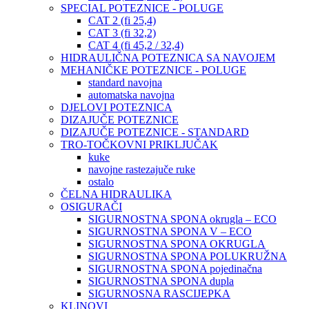
SPECIAL POTEZNICE - POLUGE
CAT 2 (fi 25,4)
CAT 3 (fi 32,2)
CAT 4 (fi 45,2 / 32,4)
HIDRAULIČNA POTEZNICA SA NAVOJEM
MEHANIČKE POTEZNICE - POLUGE
standard navojna
automatska navojna
DJELOVI POTEZNICA
DIZAJUČE POTEZNICE
DIZAJUČE POTEZNICE - STANDARD
TRO-TOČKOVNI PRIKLJUČAK
kuke
navojne rastezajuče ruke
ostalo
ČELNA HIDRAULIKA
OSIGURAČI
SIGURNOSTNA SPONA okrugla – ECO
SIGURNOSTNA SPONA V – ECO
SIGURNOSTNA SPONA OKRUGLA
SIGURNOSTNA SPONA POLUKRUŽNA
SIGURNOSTNA SPONA pojedinačna
SIGURNOSTNA SPONA dupla
SIGURNOSNA RASCIJEPKA
KLINOVI