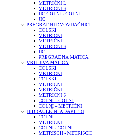
METRIČKI L
METRIČNI S
JIC COLNI - COLNI
JIC
PREGRADNI DVOVIJAČNICI
COLSKI
METRIČNI
METRIČNI L
METRIČNI S
JIC
PREGRADNA MATICA
VRTLJIVA MATICA
COLSKI
METRIČNI
COLSKI
METRIČNI
METRIČNI L
METRIČNI S
COLNI – COLNI
COLNI – METRIČNI
HIDRAULIČNI ADAPTERI
COLNI
METRIČKI
COLNI - COLNI
METRISCH - METRISCH