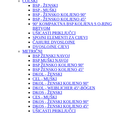
COLSKI
BSP - ŽENSKI
BSP - MUŠKI
BSP - ŽENSKO KOLJENO 90°
BSP - ŽENSKO KOLJENO 45°
90° KOMPAKTNA BSP KOLJENA S O-RING
BRTVOM
UŠICASTI PRIKLJUČCI
SPOJNI ELEMENTI ZA CIJEVI
ČAHURE DVOSLOJNE
DVOSLOJNE CJEVI
METRIČNI
BSP ŽENSKI NAVOJ
BSP MUŠKI NAVOJ
BSP ŽENSKO KOLJENO 90°
BSP ŽENSKO KOLJENO 45°
DKOL - ŽENSKI
CEL - MUŠKI
DKOL - ŽENSKI KOLJENO 90°
DKOL - WEIBLICHER 45°-BÖGEN
DKOS - ŽENSKI
CES - MUŠKI
DKOS - ŽENSKI KOLJENO 90°
DKOS - ŽENSKI KOLJENO 45°
UŠICASTI PRIKLJUČCI