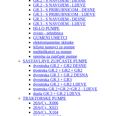
GR.2 - S NAVOJEM - DESNE
GR.2 - S NAVOJEM - LIJEVE
GR.3 - S PRIRUBNICOM - DESNE
GR.3 - S PRIRUBNICOM - LIJEVE
GR.3 - S NAVOJEM - DESNE
GR.3 - S NAVOJEM - LIJEVE
HI-LO PUMPE
zvono - prirubnica
GUMENI UMETCI
elektromagnetne sklopke
ležajni nastavci za pumpe
multiplikatori za pumpe
oprema za zupčaste pumpe
SASTAVLJIVE ZUPČASTE PUMPE
dvostruka GR.2 + GR2 DESNE
trostruka GR.2 + GR2 + GR2
dvostruka GR.3 + GR.2 DESNA
dvostruka GR.3 + GR3
dvostruka GR.2 + GR2 LIJEVE
trostruka GR.2+GR.2+GR.2 - LIJEVE
dupla GR.3 + GR.2 LIJEVA
TRAKTORSKE PUMPE
20A(C)...X006
20A(C)...X021
20A(C)...X104