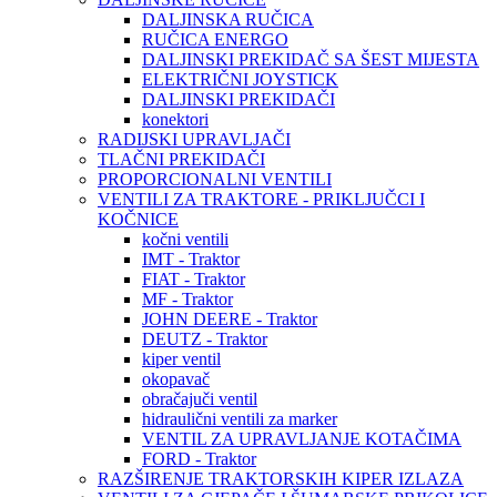
DALJINSKA RUČICA
RUČICA ENERGO
DALJINSKI PREKIDAČ SA ŠEST MIJESTA
ELEKTRIČNI JOYSTICK
DALJINSKI PREKIDAČI
konektori
RADIJSKI UPRAVLJAČI
TLAČNI PREKIDAČI
PROPORCIONALNI VENTILI
VENTILI ZA TRAKTORE - PRIKLJUČCI I
KOČNICE
kočni ventili
IMT - Traktor
FIAT - Traktor
MF - Traktor
JOHN DEERE - Traktor
DEUTZ - Traktor
kiper ventil
okopavač
obračajuči ventil
hidraulični ventili za marker
VENTIL ZA UPRAVLJANJE KOTAČIMA
FORD - Traktor
RAZŠIRENJE TRAKTORSKIH KIPER IZLAZA