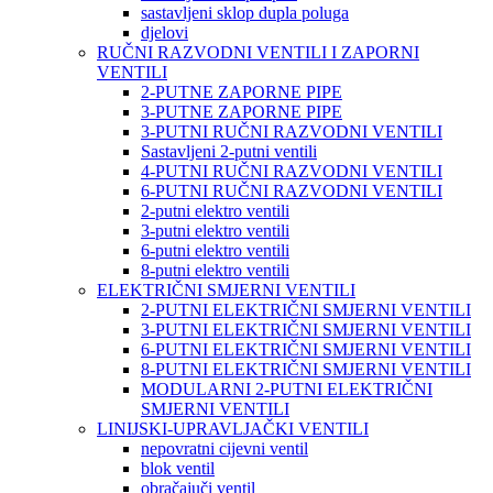
sastavljeni sklop dupla poluga
djelovi
RUČNI RAZVODNI VENTILI I ZAPORNI
VENTILI
2-PUTNE ZAPORNE PIPE
3-PUTNE ZAPORNE PIPE
3-PUTNI RUČNI RAZVODNI VENTILI
Sastavljeni 2-putni ventili
4-PUTNI RUČNI RAZVODNI VENTILI
6-PUTNI RUČNI RAZVODNI VENTILI
2-putni elektro ventili
3-putni elektro ventili
6-putni elektro ventili
8-putni elektro ventili
ELEKTRIČNI SMJERNI VENTILI
2-PUTNI ELEKTRIČNI SMJERNI VENTILI
3-PUTNI ELEKTRIČNI SMJERNI VENTILI
6-PUTNI ELEKTRIČNI SMJERNI VENTILI
8-PUTNI ELEKTRIČNI SMJERNI VENTILI
MODULARNI 2-PUTNI ELEKTRIČNI
SMJERNI VENTILI
LINIJSKI-UPRAVLJAČKI VENTILI
nepovratni cijevni ventil
blok ventil
obračajuči ventil