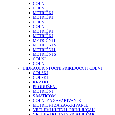
COLNI
COLNI
METRIČKI
METRIČKI
COLNI
COLNI
METRIČKI
METRIČKI
METRIČNI L
METRIČNI S
METRIČNI L
METRIČNI S
COLNI
COLNI
HIDRAULIČNI OČNI PRIKLJUČCI I CIJEVI
COLSKI
COLSKI
KRATKI
PRODUŽENI
METRIČNI
S MATICOM
COLNI ZA ZAVARIVANJE
METRIČKI ZA ZAVARIVANJE
VRTLJIVI KUTNI L PRIKLJUČAK
VRTLJIVI KUTNI S PRIKLJUČAK