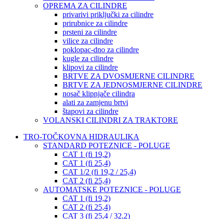
OPREMA ZA CILINDRE
privarivi priključki za cilindre
prirubnice za cilindre
prsteni za cilindre
vilice za cilindre
poklopac-dno za cilindre
kugle za cilindre
klipovi za cilindre
BRTVE ZA DVOSMJERNE CILINDRE
BRTVE ZA JEDNOSMJERNE CILINDRE
nosač klipnjače cilindra
alati za zamjenu brtvi
štapovi za cilindre
VOLANSKI CILINDRI ZA TRAKTORE
TRO-TOČKOVNA HIDRAULIKA
STANDARD POTEZNICE - POLUGE
CAT 1 (fi 19,2)
CAT 1 (fi 25,4)
CAT 1/2 (fi 19,2 / 25,4)
CAT 2 (fi 25,4)
AUTOMATSKE POTEZNICE - POLUGE
CAT 1 (fi 19,2)
CAT 2 (fi 25,4)
CAT 3 (fi 25,4 / 32,2)