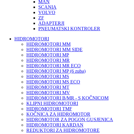
MAN
SCANIA
VOLVO
ZF
ADAPTERJI
PNEUMATSKI KONTROLER
HIDROMOTORI
HIDROMOTORI MM
HIDROMOTORI MM SIDE
HIDROMOTORI MP
HIDROMOTORI MR
HIDROMOTORI MR ECO
HIDROMOTORI MP (6 zuba)
HIDROMOTORI MS
HIDROMOTORI MS ECO
HIDROMOTORI MT
HIDROMOTORI MV
HIDROMOTORI B/MR - S KOČNICOM
KLIPNI HIDROMOTORI
HIDROMOTORI TMF
KOČNICA ZA HIDROMOTOR
HIDROMOTOR ZA POGON GUSJENICA
HIDROMOTORI KARDAN
REDUKTORI ZA HIDROMOTORE