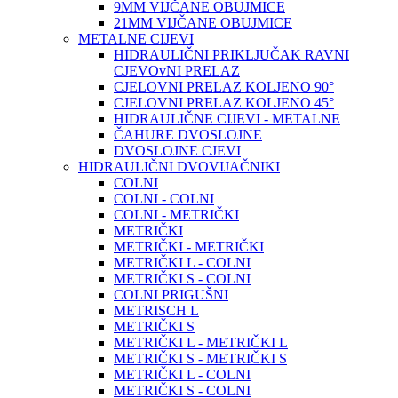
9MM VIJČANE OBUJMICE
21MM VIJČANE OBUJMICE
METALNE CIJEVI
HIDRAULIČNI PRIKLJUČAK RAVNI
CJEVOvNI PRELAZ
CJELOVNI PRELAZ KOLJENO 90°
CJELOVNI PRELAZ KOLJENO 45°
HIDRAULIČNE CIJEVI - METALNE
ČAHURE DVOSLOJNE
DVOSLOJNE CJEVI
HIDRAULIČNI DVOVIJAČNIKI
COLNI
COLNI - COLNI
COLNI - METRIČKI
METRIČKI
METRIČKI - METRIČKI
METRIČKI L - COLNI
METRIČKI S - COLNI
COLNI PRIGUŠNI
METRISCH L
METRIČKI S
METRIČKI L - METRIČKI L
METRIČKI S - METRIČKI S
METRIČKI L - COLNI
METRIČKI S - COLNI