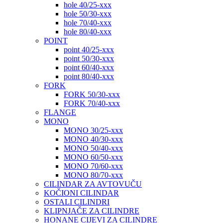
hole 40/25-xxx
hole 50/30-xxx
hole 70/40-xxx
hole 80/40-xxx
POINT
point 40/25-xxx
point 50/30-xxx
point 60/40-xxx
point 80/40-xxx
FORK
FORK 50/30-xxx
FORK 70/40-xxx
FLANGE
MONO
MONO 30/25-xxx
MONO 40/30-xxx
MONO 50/40-xxx
MONO 60/50-xxx
MONO 70/60-xxx
MONO 80/70-xxx
CILINDAR ZA AVTOVUČU
KOČIONI CILINDAR
OSTALI CILINDRI
KLIPNJAČE ZA CILINDRE
HONANE CIJEVI ZA CILINDRE