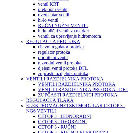
ventil KRT
preklopni ventil
overcentar ventil
hi-lo ventil
RUČNI NUŽNI VENTIL
hidraulični ventil za marker
ventili za upravljanje hidromotora
REGULACIJA PROTOKA
cijevni regulator protoka
regulator protoka
prioritetni ventil
razvodni ventil protoka
djeleni ventil protoka DFL
zupčasti razdjelnik protoka
VENTILI RAZDJELNIKA PROTOKA
VENTILI RAZDJELNIKA PROTOKA
VENTILI RAZDJELNIKA PROTOKA - DFL
ZUPČASTI RAZDJELNICI PROTOKA
REGULACIJA TLAKA
ELEKTROMAGNETSKI MODULAR CETOP 3 -
NG6 VENTILI
CETOP 3 - JEDNORADNI
CETOP 3 - DVORADNI
CETOP 3 - RUČNI
CETOP 3 - RUČNI I ELEKTRIČNI