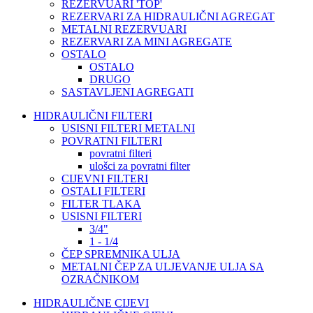
REZERVUARI 'TOP'
REZERVARI ZA HIDRAULIČNI AGREGAT
METALNI REZERVUARI
REZERVARI ZA MINI AGREGATE
OSTALO
OSTALO
DRUGO
SASTAVLJENI AGREGATI
HIDRAULIČNI FILTERI
USISNI FILTERI METALNI
POVRATNI FILTERI
povratni filteri
ulošci za povratni filter
CIJEVNI FILTERI
OSTALI FILTERI
FILTER TLAKA
USISNI FILTERI
3/4"
1 - 1/4
ČEP SPREMNIKA ULJA
METALNI ČEP ZA ULJEVANJE ULJA SA
OZRAČNIKOM
HIDRAULIČNE CIJEVI