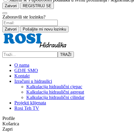
Zatvori
REGISTRUJ SE
Zaboravili ste lozinku?
Zatvori
Pošaljite mi novu lozinku
TRAŽI
O nama
GDJE SMO
Kontakt
Izračuni u hidraulici
Kalkulacija hidraulični cjepac
Kalkulacija hidraulični agregat
Kalkulacija hidraulični cilindar
Projekti klijenata
Rosi Teh TV
Profile
Košarica
Zapri