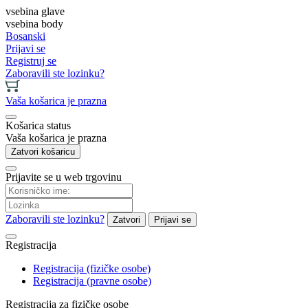
vsebina glave
vsebina body
Bosanski
Prijavi se
Registruj se
Zaboravili ste lozinku?
Vaša košarica je prazna
Košarica status
Vaša košarica je prazna
Zatvori košaricu
Prijavite se u web trgovinu
Zaboravili ste lozinku?
Zatvori
Prijavi se
Registracija
Registracija (fizičke osobe)
Registracija (pravne osobe)
Registracija za fizičke osobe