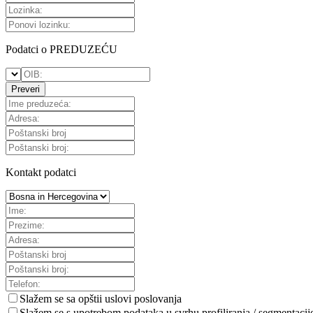
Podatci o PREDUZEĆU
Preveri
Kontakt podatci
Slažem se sa
opštii uslovi poslovanja
Slažem se s upotrebom podataka u svrhu profiliranja / segmentacij