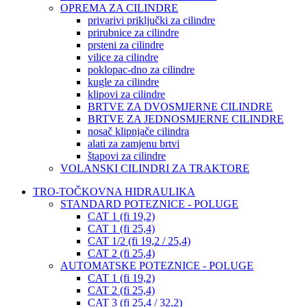
OPREMA ZA CILINDRE
privarivi priključki za cilindre
prirubnice za cilindre
prsteni za cilindre
vilice za cilindre
poklopac-dno za cilindre
kugle za cilindre
klipovi za cilindre
BRTVE ZA DVOSMJERNE CILINDRE
BRTVE ZA JEDNOSMJERNE CILINDRE
nosač klipnjače cilindra
alati za zamjenu brtvi
štapovi za cilindre
VOLANSKI CILINDRI ZA TRAKTORE
TRO-TOČKOVNA HIDRAULIKA
STANDARD POTEZNICE - POLUGE
CAT 1 (fi 19,2)
CAT 1 (fi 25,4)
CAT 1/2 (fi 19,2 / 25,4)
CAT 2 (fi 25,4)
AUTOMATSKE POTEZNICE - POLUGE
CAT 1 (fi 19,2)
CAT 2 (fi 25,4)
CAT 3 (fi 25,4 / 32,2)