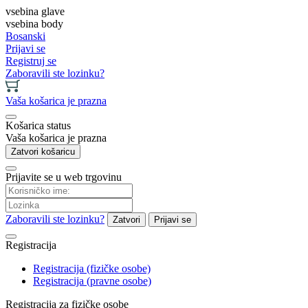
vsebina glave
vsebina body
Bosanski
Prijavi se
Registruj se
Zaboravili ste lozinku?
Vaša košarica je prazna
Košarica status
Vaša košarica je prazna
Zatvori košaricu
Prijavite se u web trgovinu
Zaboravili ste lozinku?
Zatvori
Prijavi se
Registracija
Registracija (fizičke osobe)
Registracija (pravne osobe)
Registracija za fizičke osobe