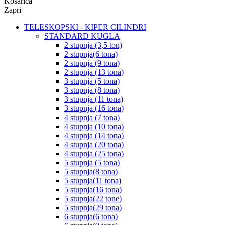
Košarica
Zapri
TELESKOPSKI - KIPER CILINDRI
STANDARD KUGLA
2 stupnja (3,5 ton)
2 stupnja(6 tona)
2 stupnja (9 tona)
2 stupnja (13 tona)
3 stupnja (5 tona)
3 stupnja (8 tona)
3 stupnja (11 tona)
3 stupnja (16 tona)
4 stupnja (7 tona)
4 stupnja (10 tona)
4 stupnja (14 tona)
4 stupnja (20 tona)
4 stupnja (25 tona)
5 stupnja (5 tona)
5 stupnja(8 tona)
5 stupnja(11 tona)
5 stupnja(16 tona)
5 stupnja(22 tone)
5 stupnja(29 tona)
6 stupnja(6 tona)