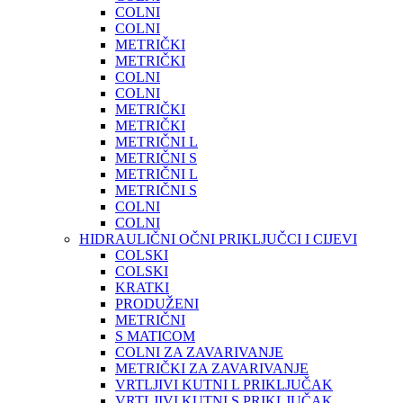
COLNI
COLNI
METRIČKI
METRIČKI
COLNI
COLNI
METRIČKI
METRIČKI
METRIČNI L
METRIČNI S
METRIČNI L
METRIČNI S
COLNI
COLNI
HIDRAULIČNI OČNI PRIKLJUČCI I CIJEVI
COLSKI
COLSKI
KRATKI
PRODUŽENI
METRIČNI
S MATICOM
COLNI ZA ZAVARIVANJE
METRIČKI ZA ZAVARIVANJE
VRTLJIVI KUTNI L PRIKLJUČAK
VRTLJIVI KUTNI S PRIKLJUČAK