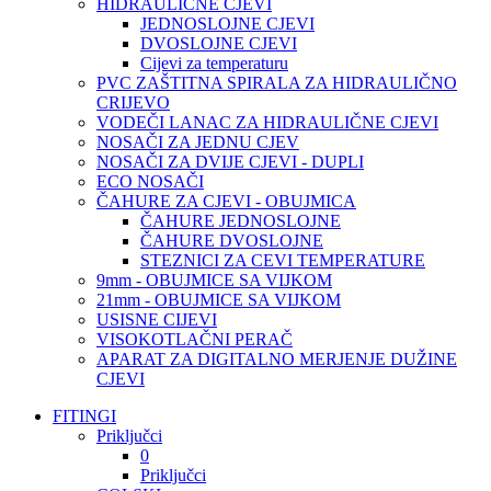
HIDRAULIČNE CJEVI
JEDNOSLOJNE CJEVI
DVOSLOJNE CJEVI
Cijevi za temperaturu
PVC ZAŠTITNA SPIRALA ZA HIDRAULIČNO
CRIJEVO
VODEČI LANAC ZA HIDRAULIČNE CJEVI
NOSAČI ZA JEDNU CJEV
NOSAČI ZA DVIJE CJEVI - DUPLI
ECO NOSAČI
ČAHURE ZA CJEVI - OBUJMICA
ČAHURE JEDNOSLOJNE
ČAHURE DVOSLOJNE
STEZNICI ZA CEVI TEMPERATURE
9mm - OBUJMICE SA VIJKOM
21mm - OBUJMICE SA VIJKOM
USISNE CIJEVI
VISOKOTLAČNI PERAČ
APARAT ZA DIGITALNO MERJENJE DUŽINE
CJEVI
FITINGI
Priključci
0
Priključci