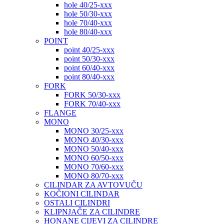
hole 40/25-xxx
hole 50/30-xxx
hole 70/40-xxx
hole 80/40-xxx
POINT
point 40/25-xxx
point 50/30-xxx
point 60/40-xxx
point 80/40-xxx
FORK
FORK 50/30-xxx
FORK 70/40-xxx
FLANGE
MONO
MONO 30/25-xxx
MONO 40/30-xxx
MONO 50/40-xxx
MONO 60/50-xxx
MONO 70/60-xxx
MONO 80/70-xxx
CILINDAR ZA AVTOVUČU
KOČIONI CILINDAR
OSTALI CILINDRI
KLIPNJAČE ZA CILINDRE
HONANE CIJEVI ZA CILINDRE