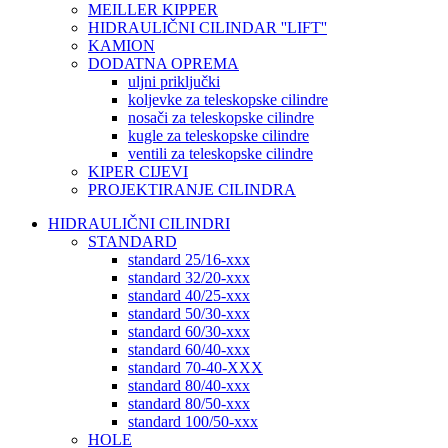
MEILLER KIPPER
HIDRAULIČNI CILINDAR ''LIFT''
KAMION
DODATNA OPREMA
uljni priključki
koljevke za teleskopske cilindre
nosači za teleskopske cilindre
kugle za teleskopske cilindre
ventili za teleskopske cilindre
KIPER CIJEVI
PROJEKTIRANJE CILINDRA
HIDRAULIČNI CILINDRI
STANDARD
standard 25/16-xxx
standard 32/20-xxx
standard 40/25-xxx
standard 50/30-xxx
standard 60/30-xxx
standard 60/40-xxx
standard 70-40-XXX
standard 80/40-xxx
standard 80/50-xxx
standard 100/50-xxx
HOLE