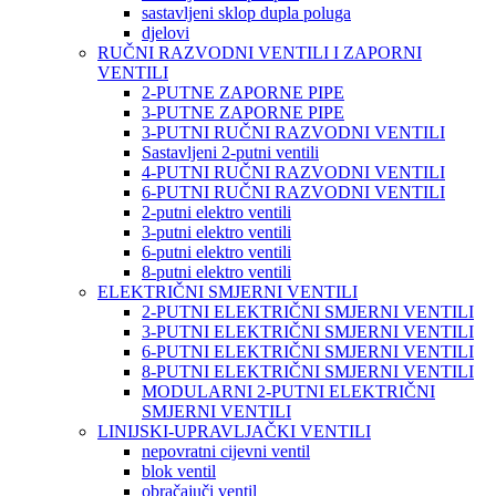
sastavljeni sklop dupla poluga
djelovi
RUČNI RAZVODNI VENTILI I ZAPORNI
VENTILI
2-PUTNE ZAPORNE PIPE
3-PUTNE ZAPORNE PIPE
3-PUTNI RUČNI RAZVODNI VENTILI
Sastavljeni 2-putni ventili
4-PUTNI RUČNI RAZVODNI VENTILI
6-PUTNI RUČNI RAZVODNI VENTILI
2-putni elektro ventili
3-putni elektro ventili
6-putni elektro ventili
8-putni elektro ventili
ELEKTRIČNI SMJERNI VENTILI
2-PUTNI ELEKTRIČNI SMJERNI VENTILI
3-PUTNI ELEKTRIČNI SMJERNI VENTILI
6-PUTNI ELEKTRIČNI SMJERNI VENTILI
8-PUTNI ELEKTRIČNI SMJERNI VENTILI
MODULARNI 2-PUTNI ELEKTRIČNI
SMJERNI VENTILI
LINIJSKI-UPRAVLJAČKI VENTILI
nepovratni cijevni ventil
blok ventil
obračajuči ventil