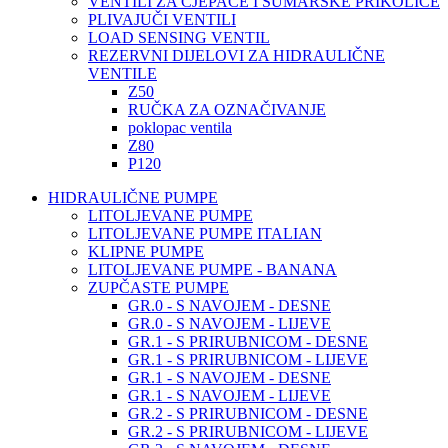
VENTILI ZA CJEPAČE I ŠUMARSKE PRIKOLICE
PLIVAJUČI VENTILI
LOAD SENSING VENTIL
REZERVNI DIJELOVI ZA HIDRAULIČNE
VENTILE
Z50
RUČKA ZA OZNAČIVANJE
poklopac ventila
Z80
P120
HIDRAULIČNE PUMPE
LITOLJEVANE PUMPE
LITOLJEVANE PUMPE ITALIAN
KLIPNE PUMPE
LITOLJEVANE PUMPE - BANANA
ZUPČASTE PUMPE
GR.0 - S NAVOJEM - DESNE
GR.0 - S NAVOJEM - LIJEVE
GR.1 - S PRIRUBNICOM - DESNE
GR.1 - S PRIRUBNICOM - LIJEVE
GR.1 - S NAVOJEM - DESNE
GR.1 - S NAVOJEM - LIJEVE
GR.2 - S PRIRUBNICOM - DESNE
GR.2 - S PRIRUBNICOM - LIJEVE