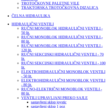
TROTOČKOVNE PALETNE VILE
TRAKTORSKA TROTOČKOVNA DIZALICA
ČELNA HIDRAULIKA
HIDRAULIČNI VENTILI
RUČNI MONOBLOK HIDRAULIČNI VENTILI -
50 lit.
RUČNI MONOBLOK HIDRAULIČNI VENTILI -
80 lit.
RUČNI MONOBLOK HIDRAULIČNI VENTILI -
120 lit.
RUČNI SEKCIJSKI HIDRAULIČNI VENTILI - 70
lit.
RUČNI SEKCIJSKI HIDRAULIČNI VENTILI - 100
lit.
ELEKTROHIDRAULIČNI MONOBLOK VENTILI
- 50 lit.
ELEKTROHIDRAULIČNI MONOBLOK VENTILI
- 80 lit.
RUČNO-ELEKTRIČNI MONOBLOK VENTILI -
80 lit.
VENTILI UPRAVLJANI PREKO SAJLE
sastavljeni sklop joystic
sastavljeni sklop 1 poz