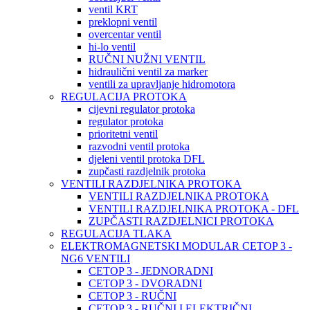
ventil KRT
preklopni ventil
overcentar ventil
hi-lo ventil
RUČNI NUŽNI VENTIL
hidraulični ventil za marker
ventili za upravljanje hidromotora
REGULACIJA PROTOKA
cijevni regulator protoka
regulator protoka
prioritetni ventil
razvodni ventil protoka
djeleni ventil protoka DFL
zupčasti razdjelnik protoka
VENTILI RAZDJELNIKA PROTOKA
VENTILI RAZDJELNIKA PROTOKA
VENTILI RAZDJELNIKA PROTOKA - DFL
ZUPČASTI RAZDJELNICI PROTOKA
REGULACIJA TLAKA
ELEKTROMAGNETSKI MODULAR CETOP 3 -
NG6 VENTILI
CETOP 3 - JEDNORADNI
CETOP 3 - DVORADNI
CETOP 3 - RUČNI
CETOP 3 - RUČNI I ELEKTRIČNI