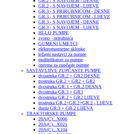
GR.2 - S NAVOJEM - DESNE
GR.2 - S NAVOJEM - LIJEVE
GR.3 - S PRIRUBNICOM - DESNE
GR.3 - S PRIRUBNICOM - LIJEVE
GR.3 - S NAVOJEM - DESNE
GR.3 - S NAVOJEM - LIJEVE
HI-LO PUMPE
zvono - prirubnica
GUMENI UMETCI
elektromagnetne sklopke
ležajni nastavci za pumpe
multiplikatori za pumpe
oprema za zupčaste pumpe
SASTAVLJIVE ZUPČASTE PUMPE
dvostruka GR.2 + GR2 DESNE
trostruka GR.2 + GR2 + GR2
dvostruka GR.3 + GR.2 DESNA
dvostruka GR.3 + GR3
dvostruka GR.2 + GR2 LIJEVE
trostruka GR.2+GR.2+GR.2 - LIJEVE
dupla GR.3 + GR.2 LIJEVA
TRAKTORSKE PUMPE
20A(C)...X006
20A(C)...X021
20A(C)...X104