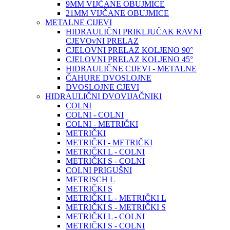
9MM VIJČANE OBUJMICE
21MM VIJČANE OBUJMICE
METALNE CIJEVI
HIDRAULIČNI PRIKLJUČAK RAVNI
CJEVOvNI PRELAZ
CJELOVNI PRELAZ KOLJENO 90°
CJELOVNI PRELAZ KOLJENO 45°
HIDRAULIČNE CIJEVI - METALNE
ČAHURE DVOSLOJNE
DVOSLOJNE CJEVI
HIDRAULIČNI DVOVIJAČNIKI
COLNI
COLNI - COLNI
COLNI - METRIČKI
METRIČKI
METRIČKI - METRIČKI
METRIČKI L - COLNI
METRIČKI S - COLNI
COLNI PRIGUŠNI
METRISCH L
METRIČKI S
METRIČKI L - METRIČKI L
METRIČKI S - METRIČKI S
METRIČKI L - COLNI
METRIČKI S - COLNI