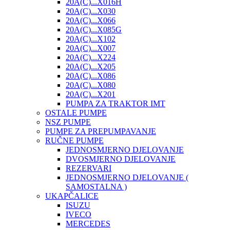
20A(C)...X016H
20A(C)...X030
20A(C)...X066
20A(C)...X085G
20A(C)...X102
20A(C)...X007
20A(C)...X224
20A(C)...X205
20A(C)...X086
20A(C)...X080
20A(C)...X201
PUMPA ZA TRAKTOR IMT
OSTALE PUMPE
NSZ PUMPE
PUMPE ZA PREPUMPAVANJE
RUČNE PUMPE
JEDNOSMJERNO DJELOVANJE
DVOSMJERNO DJELOVANJE
REZERVARI
JEDNOSMJERNO DJELOVANJE (
SAMOSTALNA )
UKAPČALICE
ISUZU
IVECO
MERCEDES