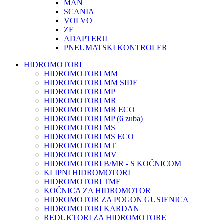
MAN
SCANIA
VOLVO
ZF
ADAPTERJI
PNEUMATSKI KONTROLER
HIDROMOTORI
HIDROMOTORI MM
HIDROMOTORI MM SIDE
HIDROMOTORI MP
HIDROMOTORI MR
HIDROMOTORI MR ECO
HIDROMOTORI MP (6 zuba)
HIDROMOTORI MS
HIDROMOTORI MS ECO
HIDROMOTORI MT
HIDROMOTORI MV
HIDROMOTORI B/MR - S KOČNICOM
KLIPNI HIDROMOTORI
HIDROMOTORI TMF
KOČNICA ZA HIDROMOTOR
HIDROMOTOR ZA POGON GUSJENICA
HIDROMOTORI KARDAN
REDUKTORI ZA HIDROMOTORE