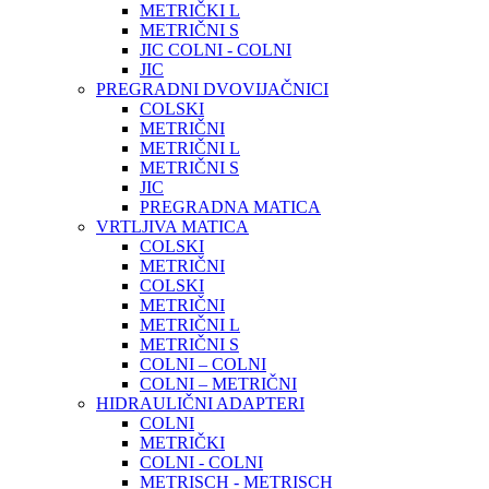
METRIČKI L
METRIČNI S
JIC COLNI - COLNI
JIC
PREGRADNI DVOVIJAČNICI
COLSKI
METRIČNI
METRIČNI L
METRIČNI S
JIC
PREGRADNA MATICA
VRTLJIVA MATICA
COLSKI
METRIČNI
COLSKI
METRIČNI
METRIČNI L
METRIČNI S
COLNI – COLNI
COLNI – METRIČNI
HIDRAULIČNI ADAPTERI
COLNI
METRIČKI
COLNI - COLNI
METRISCH - METRISCH