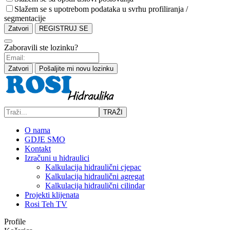
Slažem se s upotrebom podataka u svrhu profiliranja /
segmentacije
Zatvori
REGISTRUJ SE
Zaboravili ste lozinku?
Zatvori
Pošaljite mi novu lozinku
TRAŽI
O nama
GDJE SMO
Kontakt
Izračuni u hidraulici
Kalkulacija hidraulični cjepac
Kalkulacija hidraulični agregat
Kalkulacija hidraulični cilindar
Projekti klijenata
Rosi Teh TV
Profile