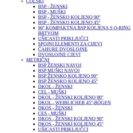
COLSKI
BSP - ŽENSKI
BSP - MUŠKI
BSP - ŽENSKO KOLJENO 90°
BSP - ŽENSKO KOLJENO 45°
90° KOMPAKTNA BSP KOLJENA S O-RING
BRTVOM
UŠICASTI PRIKLJUČCI
SPOJNI ELEMENTI ZA CIJEVI
ČAHURE DVOSLOJNE
DVOSLOJNE CJEVI
METRIČNI
BSP ŽENSKI NAVOJ
BSP MUŠKI NAVOJ
BSP ŽENSKO KOLJENO 90°
BSP ŽENSKO KOLJENO 45°
DKOL - ŽENSKI
CEL - MUŠKI
DKOL - ŽENSKI KOLJENO 90°
DKOL - WEIBLICHER 45°-BÖGEN
DKOS - ŽENSKI
CES - MUŠKI
DKOS - ŽENSKI KOLJENO 90°
DKOS - ŽENSKI KOLJENO 45°
UŠICASTI PRIKLJUČCI