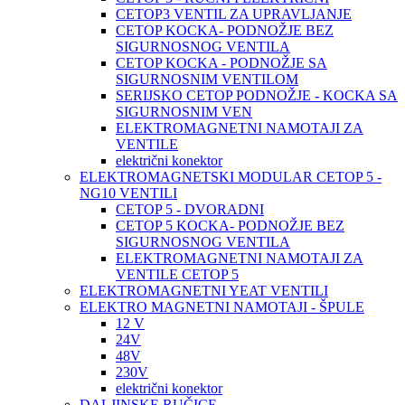
CETOP3 VENTIL ZA UPRAVLJANJE
CETOP KOCKA- PODNOŽJE BEZ
SIGURNOSNOG VENTILA
CETOP KOCKA - PODNOŽJE SA
SIGURNOSNIM VENTILOM
SERIJSKO CETOP PODNOŽJE - KOCKA SA
SIGURNOSNIM VEN
ELEKTROMAGNETNI NAMOTAJI ZA
VENTILE
električni konektor
ELEKTROMAGNETSKI MODULAR CETOP 5 -
NG10 VENTILI
CETOP 5 - DVORADNI
CETOP 5 KOCKA- PODNOŽJE BEZ
SIGURNOSNOG VENTILA
ELEKTROMAGNETNI NAMOTAJI ZA
VENTILE CETOP 5
ELEKTROMAGNETNI YEAT VENTILI
ELEKTRO MAGNETNI NAMOTAJI - ŠPULE
12 V
24V
48V
230V
električni konektor
DALJINSKE RUČICE