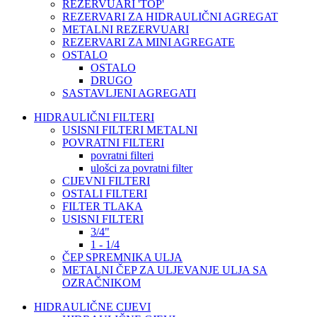
REZERVUARI 'TOP'
REZERVARI ZA HIDRAULIČNI AGREGAT
METALNI REZERVUARI
REZERVARI ZA MINI AGREGATE
OSTALO
OSTALO
DRUGO
SASTAVLJENI AGREGATI
HIDRAULIČNI FILTERI
USISNI FILTERI METALNI
POVRATNI FILTERI
povratni filteri
ulošci za povratni filter
CIJEVNI FILTERI
OSTALI FILTERI
FILTER TLAKA
USISNI FILTERI
3/4"
1 - 1/4
ČEP SPREMNIKA ULJA
METALNI ČEP ZA ULJEVANJE ULJA SA
OZRAČNIKOM
HIDRAULIČNE CIJEVI