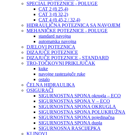
SPECIAL POTEZNICE - POLUGE
CAT 2 (fi 25,4)
CAT 3 (fi 32,2)
CAT 4 (fi 45,2 / 32,4)
HIDRAULIČNA POTEZNICA SA NAVOJEM
MEHANIČKE POTEZNICE - POLUGE
standard navojna
automatska navojna
DJELOVI POTEZNICA
DIZAJUČE POTEZNICE
DIZAJUČE POTEZNICE - STANDARD
TRO-TOČKOVNI PRIKLJUČAK
kuke
navojne rastezajuče ruke
ostalo
ČELNA HIDRAULIKA
OSIGURAČI
SIGURNOSTNA SPONA okrugla – ECO
SIGURNOSTNA SPONA V – ECO
SIGURNOSTNA SPONA OKRUGLA
SIGURNOSTNA SPONA POLUKRUŽNA
SIGURNOSTNA SPONA pojedinačna
SIGURNOSTNA SPONA dupla
SIGURNOSNA RASCIJEPKA
KLINOVI