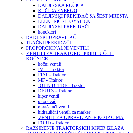
DALJINSKA RUČICA
RUČICA ENERGO
DALJINSKI PREKIDAČ SA ŠEST MIJESTA
ELEKTRIČNI JOYSTICK
DALJINSKI PREKIDAČI
konektori
RADIJSKI UPRAVLJAČI
TLAČNI PREKIDAČI
PROPORCIONALNI VENTILI
VENTILI ZA TRAKTORE - PRIKLJUČCI I
KOČNICE
kočni ventili
IMT - Traktor
FIAT - Traktor
MF - Traktor
JOHN DEERE - Traktor
DEUTZ - Traktor
kiper ventil
okopavač
obračajuči ventil
hidraulični ventili za marker
VENTIL ZA UPRAVLJANJE KOTAČIMA
FORD - Traktor
RAZŠIRENJE TRAKTORSKIH KIPER IZLAZA