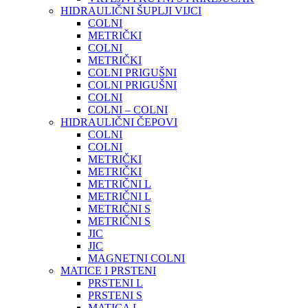
HIDRAULIČNI ŠUPLJI VIJCI
COLNI
METRIČKI
COLNI
METRIČKI
COLNI PRIGUŠNI
COLNI PRIGUŠNI
COLNI
COLNI – COLNI
HIDRAULIČNI ČEPOVI
COLNI
COLNI
METRIČKI
METRIČKI
METRIČNI L
METRIČNI L
METRIČNI S
METRIČNI S
JIC
JIC
MAGNETNI COLNI
MATICE I PRSTENI
PRSTENI L
PRSTENI S
MATICA L