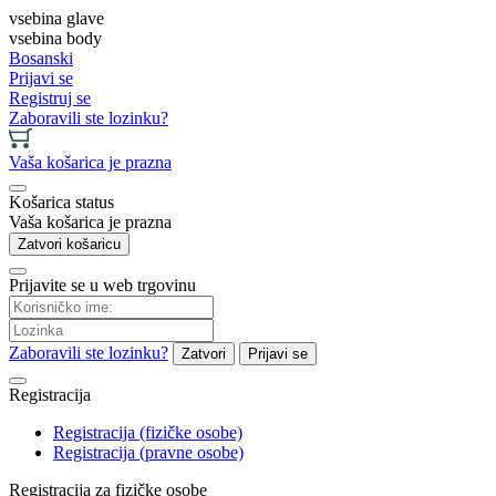
vsebina glave
vsebina body
Bosanski
Prijavi se
Registruj se
Zaboravili ste lozinku?
Vaša košarica je prazna
Košarica status
Vaša košarica je prazna
Zatvori košaricu
Prijavite se u web trgovinu
Zaboravili ste lozinku?
Zatvori
Prijavi se
Registracija
Registracija (fizičke osobe)
Registracija (pravne osobe)
Registracija za fizičke osobe