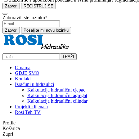
Zatvori
REGISTRUJ SE
Zaboravili ste lozinku?
Zatvori
Pošaljite mi novu lozinku
TRAŽI
O nama
GDJE SMO
Kontakt
Izračuni u hidraulici
Kalkulacija hidraulični cjepac
Kalkulacija hidraulični agregat
Kalkulacija hidraulični cilindar
Projekti klijenata
Rosi Teh TV
Profile
Košarica
Zapri