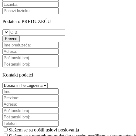
Podatci o PREDUZEĆU
Preveri
Kontakt podatci
Slažem se sa
opštii uslovi poslovanja
Slažem se s upotrebom podataka u svrhu profiliranja / segmentacij