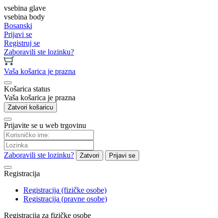
vsebina glave
vsebina body
Bosanski
Prijavi se
Registruj se
Zaboravili ste lozinku?
Vaša košarica je prazna
Košarica status
Vaša košarica je prazna
Zatvori košaricu
Prijavite se u web trgovinu
Zaboravili ste lozinku?
Zatvori
Prijavi se
Registracija
Registracija (fizičke osobe)
Registracija (pravne osobe)
Registracija za fizičke osobe