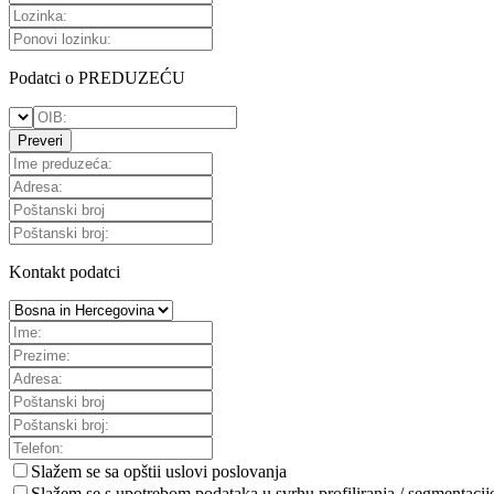
Podatci o PREDUZEĆU
Preveri
Kontakt podatci
Slažem se sa
opštii uslovi poslovanja
Slažem se s upotrebom podataka u svrhu profiliranja / segmentacij