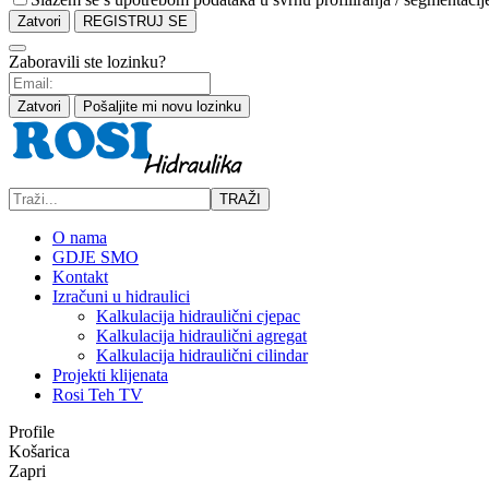
Zatvori
REGISTRUJ SE
Zaboravili ste lozinku?
Zatvori
Pošaljite mi novu lozinku
TRAŽI
O nama
GDJE SMO
Kontakt
Izračuni u hidraulici
Kalkulacija hidraulični cjepac
Kalkulacija hidraulični agregat
Kalkulacija hidraulični cilindar
Projekti klijenata
Rosi Teh TV
Profile
Košarica
Zapri