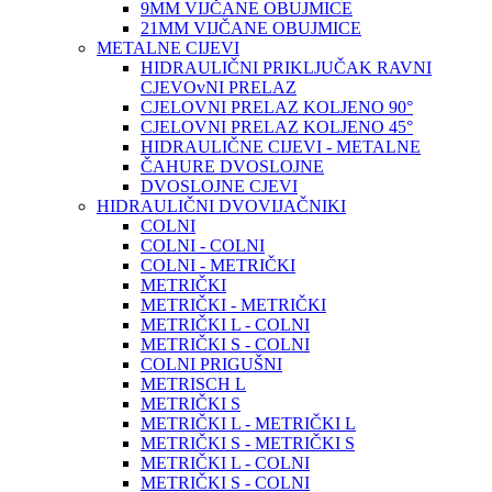
9MM VIJČANE OBUJMICE
21MM VIJČANE OBUJMICE
METALNE CIJEVI
HIDRAULIČNI PRIKLJUČAK RAVNI
CJEVOvNI PRELAZ
CJELOVNI PRELAZ KOLJENO 90°
CJELOVNI PRELAZ KOLJENO 45°
HIDRAULIČNE CIJEVI - METALNE
ČAHURE DVOSLOJNE
DVOSLOJNE CJEVI
HIDRAULIČNI DVOVIJAČNIKI
COLNI
COLNI - COLNI
COLNI - METRIČKI
METRIČKI
METRIČKI - METRIČKI
METRIČKI L - COLNI
METRIČKI S - COLNI
COLNI PRIGUŠNI
METRISCH L
METRIČKI S
METRIČKI L - METRIČKI L
METRIČKI S - METRIČKI S
METRIČKI L - COLNI
METRIČKI S - COLNI