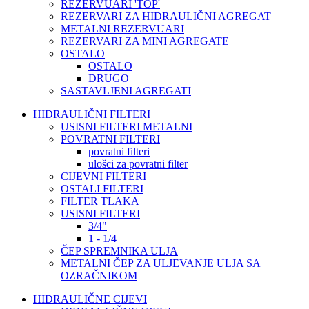
REZERVUARI 'TOP'
REZERVARI ZA HIDRAULIČNI AGREGAT
METALNI REZERVUARI
REZERVARI ZA MINI AGREGATE
OSTALO
OSTALO
DRUGO
SASTAVLJENI AGREGATI
HIDRAULIČNI FILTERI
USISNI FILTERI METALNI
POVRATNI FILTERI
povratni filteri
ulošci za povratni filter
CIJEVNI FILTERI
OSTALI FILTERI
FILTER TLAKA
USISNI FILTERI
3/4"
1 - 1/4
ČEP SPREMNIKA ULJA
METALNI ČEP ZA ULJEVANJE ULJA SA
OZRAČNIKOM
HIDRAULIČNE CIJEVI