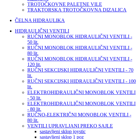
TROTOČKOVNE PALETNE VILE
TRAKTORSKA TROTOČKOVNA DIZALICA
ČELNA HIDRAULIKA
HIDRAULIČNI VENTILI
RUČNI MONOBLOK HIDRAULIČNI VENTILI -
50 lit.
RUČNI MONOBLOK HIDRAULIČNI VENTILI -
80 lit.
RUČNI MONOBLOK HIDRAULIČNI VENTILI -
120 lit.
RUČNI SEKCIJSKI HIDRAULIČNI VENTILI - 70
lit.
RUČNI SEKCIJSKI HIDRAULIČNI VENTILI - 100
lit.
ELEKTROHIDRAULIČNI MONOBLOK VENTILI
- 50 lit.
ELEKTROHIDRAULIČNI MONOBLOK VENTILI
- 80 lit.
RUČNO-ELEKTRIČNI MONOBLOK VENTILI -
80 lit.
VENTILI UPRAVLJANI PREKO SAJLE
sastavljeni sklop joystic
sastavljeni sklop 1 poz