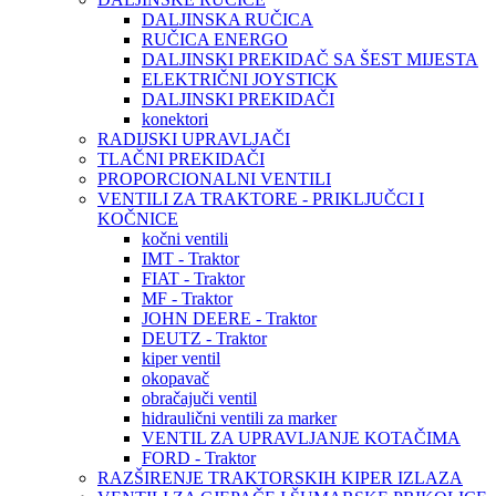
DALJINSKA RUČICA
RUČICA ENERGO
DALJINSKI PREKIDAČ SA ŠEST MIJESTA
ELEKTRIČNI JOYSTICK
DALJINSKI PREKIDAČI
konektori
RADIJSKI UPRAVLJAČI
TLAČNI PREKIDAČI
PROPORCIONALNI VENTILI
VENTILI ZA TRAKTORE - PRIKLJUČCI I
KOČNICE
kočni ventili
IMT - Traktor
FIAT - Traktor
MF - Traktor
JOHN DEERE - Traktor
DEUTZ - Traktor
kiper ventil
okopavač
obračajuči ventil
hidraulični ventili za marker
VENTIL ZA UPRAVLJANJE KOTAČIMA
FORD - Traktor
RAZŠIRENJE TRAKTORSKIH KIPER IZLAZA