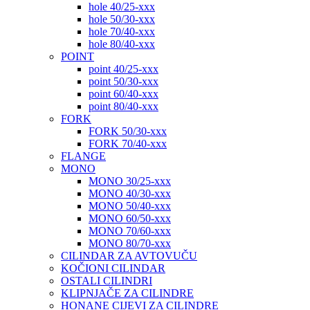
hole 40/25-xxx
hole 50/30-xxx
hole 70/40-xxx
hole 80/40-xxx
POINT
point 40/25-xxx
point 50/30-xxx
point 60/40-xxx
point 80/40-xxx
FORK
FORK 50/30-xxx
FORK 70/40-xxx
FLANGE
MONO
MONO 30/25-xxx
MONO 40/30-xxx
MONO 50/40-xxx
MONO 60/50-xxx
MONO 70/60-xxx
MONO 80/70-xxx
CILINDAR ZA AVTOVUČU
KOČIONI CILINDAR
OSTALI CILINDRI
KLIPNJAČE ZA CILINDRE
HONANE CIJEVI ZA CILINDRE