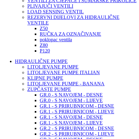
VENTILI ZA CJEPAČE I ŠUMARSKE PRIKOLICE
PLIVAJUČI VENTILI
LOAD SENSING VENTIL
REZERVNI DIJELOVI ZA HIDRAULIČNE
VENTILE
Z50
RUČKA ZA OZNAČIVANJE
poklopac ventila
Z80
P120
HIDRAULIČNE PUMPE
LITOLJEVANE PUMPE
LITOLJEVANE PUMPE ITALIAN
KLIPNE PUMPE
LITOLJEVANE PUMPE - BANANA
ZUPČASTE PUMPE
GR.0 - S NAVOJEM - DESNE
GR.0 - S NAVOJEM - LIJEVE
GR.1 - S PRIRUBNICOM - DESNE
GR.1 - S PRIRUBNICOM - LIJEVE
GR.1 - S NAVOJEM - DESNE
GR.1 - S NAVOJEM - LIJEVE
GR.2 - S PRIRUBNICOM - DESNE
GR.2 - S PRIRUBNICOM - LIJEVE