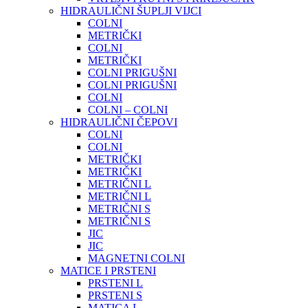
HIDRAULIČNI ŠUPLJI VIJCI
COLNI
METRIČKI
COLNI
METRIČKI
COLNI PRIGUŠNI
COLNI PRIGUŠNI
COLNI
COLNI – COLNI
HIDRAULIČNI ČEPOVI
COLNI
COLNI
METRIČKI
METRIČKI
METRIČNI L
METRIČNI L
METRIČNI S
METRIČNI S
JIC
JIC
MAGNETNI COLNI
MATICE I PRSTENI
PRSTENI L
PRSTENI S
MATICA L