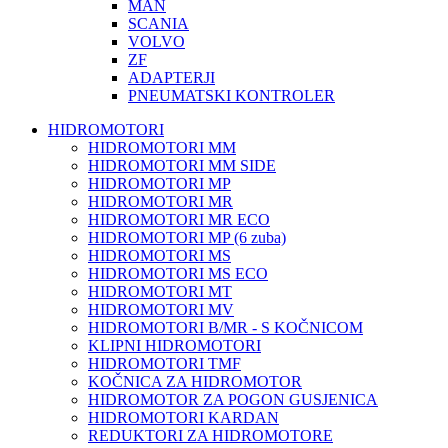
MAN
SCANIA
VOLVO
ZF
ADAPTERJI
PNEUMATSKI KONTROLER
HIDROMOTORI
HIDROMOTORI MM
HIDROMOTORI MM SIDE
HIDROMOTORI MP
HIDROMOTORI MR
HIDROMOTORI MR ECO
HIDROMOTORI MP (6 zuba)
HIDROMOTORI MS
HIDROMOTORI MS ECO
HIDROMOTORI MT
HIDROMOTORI MV
HIDROMOTORI B/MR - S KOČNICOM
KLIPNI HIDROMOTORI
HIDROMOTORI TMF
KOČNICA ZA HIDROMOTOR
HIDROMOTOR ZA POGON GUSJENICA
HIDROMOTORI KARDAN
REDUKTORI ZA HIDROMOTORE