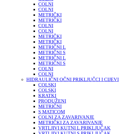
COLNI
COLNI
METRIČKI
METRIČKI
COLNI
COLNI
METRIČKI
METRIČKI
METRIČNI L
METRIČNI S
METRIČNI L
METRIČNI S
COLNI
COLNI
HIDRAULIČNI OČNI PRIKLJUČCI I CIJEVI
COLSKI
COLSKI
KRATKI
PRODUŽENI
METRIČNI
S MATICOM
COLNI ZA ZAVARIVANJE
METRIČKI ZA ZAVARIVANJE
VRTLJIVI KUTNI L PRIKLJUČAK
VRTLJIVI KUTNI S PRIKLJUČAK