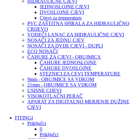
HIDRAULIČNE CJEVI
JEDNOSLOJNE CJEVI
DVOSLOJNE CJEVI
Cijevi za temperaturu
PVC ZAŠTITNA SPIRALA ZA HIDRAULIČNO
CRIJEVO
VODEČI LANAC ZA HIDRAULIČNE CJEVI
NOSAČI ZA JEDNU CJEV
NOSAČI ZA DVIJE CJEVI - DUPLI
ECO NOSAČI
ČAHURE ZA CJEVI - OBUJMICA
ČAHURE JEDNOSLOJNE
ČAHURE DVOSLOJNE
STEZNICI ZA CEVI TEMPERATURE
9mm - OBUJMICE SA VIJKOM
21mm - OBUJMICE SA VIJKOM
USISNE CIJEVI
VISOKOTLAČNI PERAČ
APARAT ZA DIGITALNO MERJENJE DUŽINE
CJEVI
FITINGI
Priključci
0
Priključci