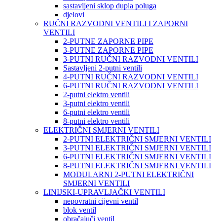
sastavljeni sklop dupla poluga
djelovi
RUČNI RAZVODNI VENTILI I ZAPORNI
VENTILI
2-PUTNE ZAPORNE PIPE
3-PUTNE ZAPORNE PIPE
3-PUTNI RUČNI RAZVODNI VENTILI
Sastavljeni 2-putni ventili
4-PUTNI RUČNI RAZVODNI VENTILI
6-PUTNI RUČNI RAZVODNI VENTILI
2-putni elektro ventili
3-putni elektro ventili
6-putni elektro ventili
8-putni elektro ventili
ELEKTRIČNI SMJERNI VENTILI
2-PUTNI ELEKTRIČNI SMJERNI VENTILI
3-PUTNI ELEKTRIČNI SMJERNI VENTILI
6-PUTNI ELEKTRIČNI SMJERNI VENTILI
8-PUTNI ELEKTRIČNI SMJERNI VENTILI
MODULARNI 2-PUTNI ELEKTRIČNI
SMJERNI VENTILI
LINIJSKI-UPRAVLJAČKI VENTILI
nepovratni cijevni ventil
blok ventil
obračajuči ventil