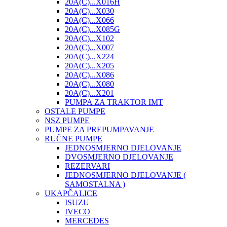
20A(C)...X016H
20A(C)...X030
20A(C)...X066
20A(C)...X085G
20A(C)...X102
20A(C)...X007
20A(C)...X224
20A(C)...X205
20A(C)...X086
20A(C)...X080
20A(C)...X201
PUMPA ZA TRAKTOR IMT
OSTALE PUMPE
NSZ PUMPE
PUMPE ZA PREPUMPAVANJE
RUČNE PUMPE
JEDNOSMJERNO DJELOVANJE
DVOSMJERNO DJELOVANJE
REZERVARI
JEDNOSMJERNO DJELOVANJE (
SAMOSTALNA )
UKAPČALICE
ISUZU
IVECO
MERCEDES