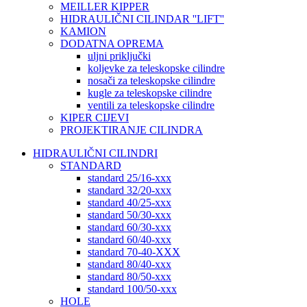
MEILLER KIPPER
HIDRAULIČNI CILINDAR ''LIFT''
KAMION
DODATNA OPREMA
uljni priključki
koljevke za teleskopske cilindre
nosači za teleskopske cilindre
kugle za teleskopske cilindre
ventili za teleskopske cilindre
KIPER CIJEVI
PROJEKTIRANJE CILINDRA
HIDRAULIČNI CILINDRI
STANDARD
standard 25/16-xxx
standard 32/20-xxx
standard 40/25-xxx
standard 50/30-xxx
standard 60/30-xxx
standard 60/40-xxx
standard 70-40-XXX
standard 80/40-xxx
standard 80/50-xxx
standard 100/50-xxx
HOLE