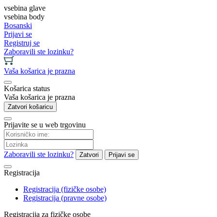
vsebina glave
vsebina body
Bosanski
Prijavi se
Registruj se
Zaboravili ste lozinku?
Vaša košarica je prazna
Košarica status
Vaša košarica je prazna
Zatvori košaricu
Prijavite se u web trgovinu
Zaboravili ste lozinku?
Zatvori
Prijavi se
Registracija
Registracija (fizičke osobe)
Registracija (pravne osobe)
Registracija za fizičke osobe