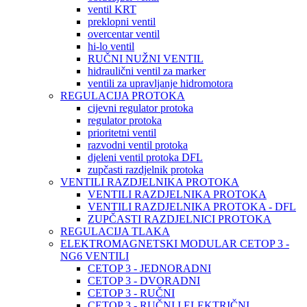
ventil KRT
preklopni ventil
overcentar ventil
hi-lo ventil
RUČNI NUŽNI VENTIL
hidraulični ventil za marker
ventili za upravljanje hidromotora
REGULACIJA PROTOKA
cijevni regulator protoka
regulator protoka
prioritetni ventil
razvodni ventil protoka
djeleni ventil protoka DFL
zupčasti razdjelnik protoka
VENTILI RAZDJELNIKA PROTOKA
VENTILI RAZDJELNIKA PROTOKA
VENTILI RAZDJELNIKA PROTOKA - DFL
ZUPČASTI RAZDJELNICI PROTOKA
REGULACIJA TLAKA
ELEKTROMAGNETSKI MODULAR CETOP 3 -
NG6 VENTILI
CETOP 3 - JEDNORADNI
CETOP 3 - DVORADNI
CETOP 3 - RUČNI
CETOP 3 - RUČNI I ELEKTRIČNI