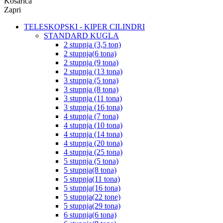
Košarica
Zapri
TELESKOPSKI - KIPER CILINDRI
STANDARD KUGLA
2 stupnja (3,5 ton)
2 stupnja(6 tona)
2 stupnja (9 tona)
2 stupnja (13 tona)
3 stupnja (5 tona)
3 stupnja (8 tona)
3 stupnja (11 tona)
3 stupnja (16 tona)
4 stupnja (7 tona)
4 stupnja (10 tona)
4 stupnja (14 tona)
4 stupnja (20 tona)
4 stupnja (25 tona)
5 stupnja (5 tona)
5 stupnja(8 tona)
5 stupnja(11 tona)
5 stupnja(16 tona)
5 stupnja(22 tone)
5 stupnja(29 tona)
6 stupnja(6 tona)