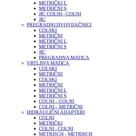
METRIČKI L
METRIČNI S
JIC COLNI - COLNI
JIC
PREGRADNI DVOVIJAČNICI
COLSKI
METRIČNI
METRIČNI L
METRIČNI S
JIC
PREGRADNA MATICA
VRTLJIVA MATICA
COLSKI
METRIČNI
COLSKI
METRIČNI
METRIČNI L
METRIČNI S
COLNI – COLNI
COLNI – METRIČNI
HIDRAULIČNI ADAPTERI
COLNI
METRIČKI
COLNI - COLNI
METRISCH - METRISCH