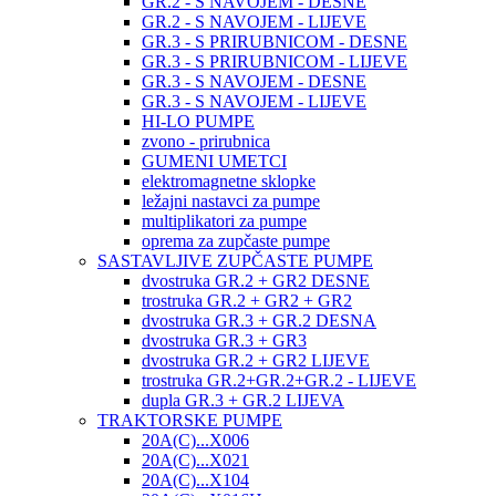
GR.2 - S NAVOJEM - DESNE
GR.2 - S NAVOJEM - LIJEVE
GR.3 - S PRIRUBNICOM - DESNE
GR.3 - S PRIRUBNICOM - LIJEVE
GR.3 - S NAVOJEM - DESNE
GR.3 - S NAVOJEM - LIJEVE
HI-LO PUMPE
zvono - prirubnica
GUMENI UMETCI
elektromagnetne sklopke
ležajni nastavci za pumpe
multiplikatori za pumpe
oprema za zupčaste pumpe
SASTAVLJIVE ZUPČASTE PUMPE
dvostruka GR.2 + GR2 DESNE
trostruka GR.2 + GR2 + GR2
dvostruka GR.3 + GR.2 DESNA
dvostruka GR.3 + GR3
dvostruka GR.2 + GR2 LIJEVE
trostruka GR.2+GR.2+GR.2 - LIJEVE
dupla GR.3 + GR.2 LIJEVA
TRAKTORSKE PUMPE
20A(C)...X006
20A(C)...X021
20A(C)...X104