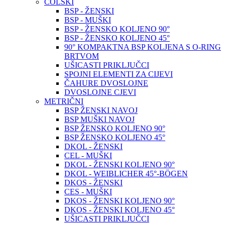
COLSKI
BSP - ŽENSKI
BSP - MUŠKI
BSP - ŽENSKO KOLJENO 90°
BSP - ŽENSKO KOLJENO 45°
90° KOMPAKTNA BSP KOLJENA S O-RING
BRTVOM
UŠICASTI PRIKLJUČCI
SPOJNI ELEMENTI ZA CIJEVI
ČAHURE DVOSLOJNE
DVOSLOJNE CJEVI
METRIČNI
BSP ŽENSKI NAVOJ
BSP MUŠKI NAVOJ
BSP ŽENSKO KOLJENO 90°
BSP ŽENSKO KOLJENO 45°
DKOL - ŽENSKI
CEL - MUŠKI
DKOL - ŽENSKI KOLJENO 90°
DKOL - WEIBLICHER 45°-BÖGEN
DKOS - ŽENSKI
CES - MUŠKI
DKOS - ŽENSKI KOLJENO 90°
DKOS - ŽENSKI KOLJENO 45°
UŠICASTI PRIKLJUČCI