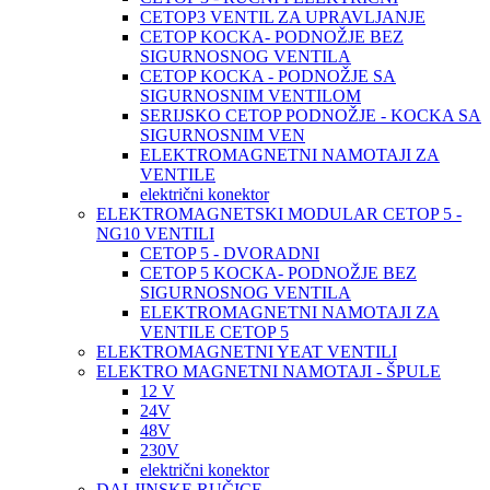
CETOP3 VENTIL ZA UPRAVLJANJE
CETOP KOCKA- PODNOŽJE BEZ
SIGURNOSNOG VENTILA
CETOP KOCKA - PODNOŽJE SA
SIGURNOSNIM VENTILOM
SERIJSKO CETOP PODNOŽJE - KOCKA SA
SIGURNOSNIM VEN
ELEKTROMAGNETNI NAMOTAJI ZA
VENTILE
električni konektor
ELEKTROMAGNETSKI MODULAR CETOP 5 -
NG10 VENTILI
CETOP 5 - DVORADNI
CETOP 5 KOCKA- PODNOŽJE BEZ
SIGURNOSNOG VENTILA
ELEKTROMAGNETNI NAMOTAJI ZA
VENTILE CETOP 5
ELEKTROMAGNETNI YEAT VENTILI
ELEKTRO MAGNETNI NAMOTAJI - ŠPULE
12 V
24V
48V
230V
električni konektor
DALJINSKE RUČICE