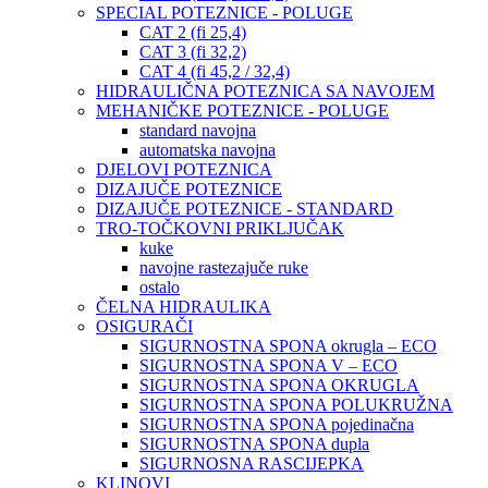
SPECIAL POTEZNICE - POLUGE
CAT 2 (fi 25,4)
CAT 3 (fi 32,2)
CAT 4 (fi 45,2 / 32,4)
HIDRAULIČNA POTEZNICA SA NAVOJEM
MEHANIČKE POTEZNICE - POLUGE
standard navojna
automatska navojna
DJELOVI POTEZNICA
DIZAJUČE POTEZNICE
DIZAJUČE POTEZNICE - STANDARD
TRO-TOČKOVNI PRIKLJUČAK
kuke
navojne rastezajuče ruke
ostalo
ČELNA HIDRAULIKA
OSIGURAČI
SIGURNOSTNA SPONA okrugla – ECO
SIGURNOSTNA SPONA V – ECO
SIGURNOSTNA SPONA OKRUGLA
SIGURNOSTNA SPONA POLUKRUŽNA
SIGURNOSTNA SPONA pojedinačna
SIGURNOSTNA SPONA dupla
SIGURNOSNA RASCIJEPKA
KLINOVI