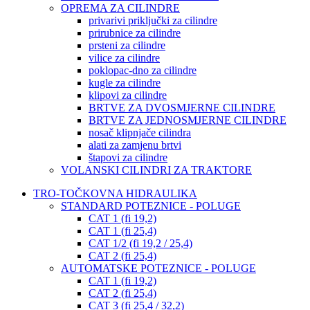
OPREMA ZA CILINDRE
privarivi priključki za cilindre
prirubnice za cilindre
prsteni za cilindre
vilice za cilindre
poklopac-dno za cilindre
kugle za cilindre
klipovi za cilindre
BRTVE ZA DVOSMJERNE CILINDRE
BRTVE ZA JEDNOSMJERNE CILINDRE
nosač klipnjače cilindra
alati za zamjenu brtvi
štapovi za cilindre
VOLANSKI CILINDRI ZA TRAKTORE
TRO-TOČKOVNA HIDRAULIKA
STANDARD POTEZNICE - POLUGE
CAT 1 (fi 19,2)
CAT 1 (fi 25,4)
CAT 1/2 (fi 19,2 / 25,4)
CAT 2 (fi 25,4)
AUTOMATSKE POTEZNICE - POLUGE
CAT 1 (fi 19,2)
CAT 2 (fi 25,4)
CAT 3 (fi 25,4 / 32,2)