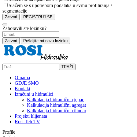
Slažem se s upotrebom podataka u svrhu profiliranja /
segmentacije
Zatvori
REGISTRUJ SE
Zaboravili ste lozinku?
Zatvori
Pošaljite mi novu lozinku
TRAŽI
O nama
GDJE SMO
Kontakt
Izračuni u hidraulici
Kalkulacija hidraulični cjepac
Kalkulacija hidraulični agregat
Kalkulacija hidraulični cilindar
Projekti klijenata
Rosi Teh TV
Profile