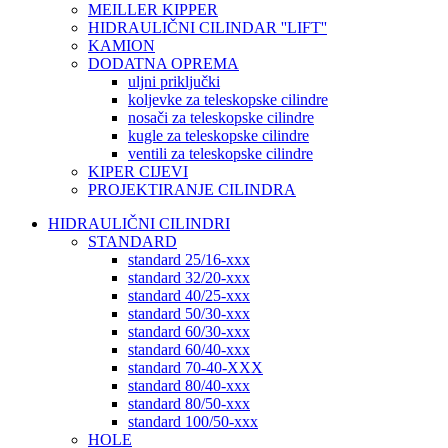
MEILLER KIPPER
HIDRAULIČNI CILINDAR ''LIFT''
KAMION
DODATNA OPREMA
uljni priključki
koljevke za teleskopske cilindre
nosači za teleskopske cilindre
kugle za teleskopske cilindre
ventili za teleskopske cilindre
KIPER CIJEVI
PROJEKTIRANJE CILINDRA
HIDRAULIČNI CILINDRI
STANDARD
standard 25/16-xxx
standard 32/20-xxx
standard 40/25-xxx
standard 50/30-xxx
standard 60/30-xxx
standard 60/40-xxx
standard 70-40-XXX
standard 80/40-xxx
standard 80/50-xxx
standard 100/50-xxx
HOLE