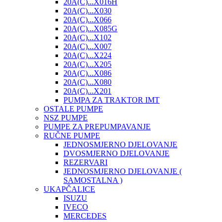
20A(C)...X016H
20A(C)...X030
20A(C)...X066
20A(C)...X085G
20A(C)...X102
20A(C)...X007
20A(C)...X224
20A(C)...X205
20A(C)...X086
20A(C)...X080
20A(C)...X201
PUMPA ZA TRAKTOR IMT
OSTALE PUMPE
NSZ PUMPE
PUMPE ZA PREPUMPAVANJE
RUČNE PUMPE
JEDNOSMJERNO DJELOVANJE
DVOSMJERNO DJELOVANJE
REZERVARI
JEDNOSMJERNO DJELOVANJE (
SAMOSTALNA )
UKAPČALICE
ISUZU
IVECO
MERCEDES