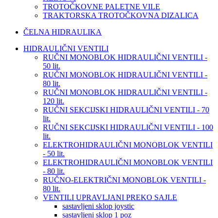
TROTOČKOVNE PALETNE VILE
TRAKTORSKA TROTOČKOVNA DIZALICA
ČELNA HIDRAULIKA
HIDRAULIČNI VENTILI
RUČNI MONOBLOK HIDRAULIČNI VENTILI -
50 lit.
RUČNI MONOBLOK HIDRAULIČNI VENTILI -
80 lit.
RUČNI MONOBLOK HIDRAULIČNI VENTILI -
120 lit.
RUČNI SEKCIJSKI HIDRAULIČNI VENTILI - 70
lit.
RUČNI SEKCIJSKI HIDRAULIČNI VENTILI - 100
lit.
ELEKTROHIDRAULIČNI MONOBLOK VENTILI
- 50 lit.
ELEKTROHIDRAULIČNI MONOBLOK VENTILI
- 80 lit.
RUČNO-ELEKTRIČNI MONOBLOK VENTILI -
80 lit.
VENTILI UPRAVLJANI PREKO SAJLE
sastavljeni sklop joystic
sastavljeni sklop 1 poz