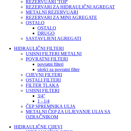
REZERVUARI 'TOP'
REZERVARI ZA HIDRAULIČNI AGREGAT
METALNI REZERVUARI
REZERVARI ZA MINI AGREGATE
OSTALO
OSTALO
DRUGO
SASTAVLJENI AGREGATI
HIDRAULIČNI FILTERI
USISNI FILTERI METALNI
POVRATNI FILTERI
povratni filteri
ulošci za povratni filter
CIJEVNI FILTERI
OSTALI FILTERI
FILTER TLAKA
USISNI FILTERI
3/4"
1 - 1/4
ČEP SPREMNIKA ULJA
METALNI ČEP ZA ULJEVANJE ULJA SA
OZRAČNIKOM
HIDRAULIČNE CIJEVI