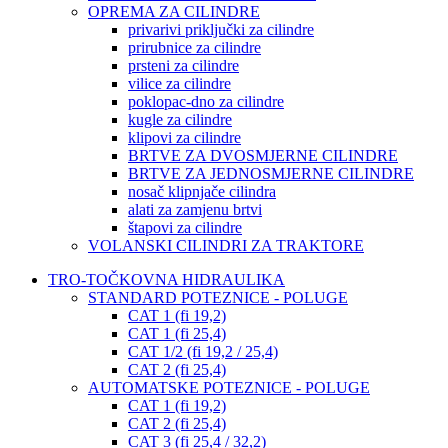
OPREMA ZA CILINDRE
privarivi priključki za cilindre
prirubnice za cilindre
prsteni za cilindre
vilice za cilindre
poklopac-dno za cilindre
kugle za cilindre
klipovi za cilindre
BRTVE ZA DVOSMJERNE CILINDRE
BRTVE ZA JEDNOSMJERNE CILINDRE
nosač klipnjače cilindra
alati za zamjenu brtvi
štapovi za cilindre
VOLANSKI CILINDRI ZA TRAKTORE
TRO-TOČKOVNA HIDRAULIKA
STANDARD POTEZNICE - POLUGE
CAT 1 (fi 19,2)
CAT 1 (fi 25,4)
CAT 1/2 (fi 19,2 / 25,4)
CAT 2 (fi 25,4)
AUTOMATSKE POTEZNICE - POLUGE
CAT 1 (fi 19,2)
CAT 2 (fi 25,4)
CAT 3 (fi 25,4 / 32,2)