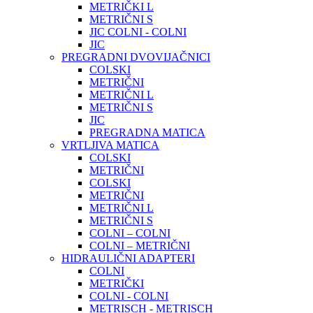
METRIČKI L
METRIČNI S
JIC COLNI - COLNI
JIC
PREGRADNI DVOVIJAČNICI
COLSKI
METRIČNI
METRIČNI L
METRIČNI S
JIC
PREGRADNA MATICA
VRTLJIVA MATICA
COLSKI
METRIČNI
COLSKI
METRIČNI
METRIČNI L
METRIČNI S
COLNI – COLNI
COLNI – METRIČNI
HIDRAULIČNI ADAPTERI
COLNI
METRIČKI
COLNI - COLNI
METRISCH - METRISCH