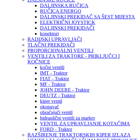
DALJINSKA RUČICA
RUČICA ENERGO
DALJINSKI PREKIDAČ SA ŠEST MIJESTA
ELEKTRIČNI JOYSTICK
DALJINSKI PREKIDAČI
konektori
RADIJSKI UPRAVLJAČI
TLAČNI PREKIDAČI
PROPORCIONALNI VENTILI
VENTILI ZA TRAKTORE - PRIKLJUČCI I
KOČNICE
kočni ventili
IMT - Traktor
FIAT - Traktor
MF - Traktor
JOHN DEERE - Traktor
DEUTZ - Traktor
kiper ventil
okopavač
obračajuči ventil
hidraulični ventili za marker
VENTIL ZA UPRAVLJANJE KOTAČIMA
FORD - Traktor
RAZŠIRENJE TRAKTORSKIH KIPER IZLAZA