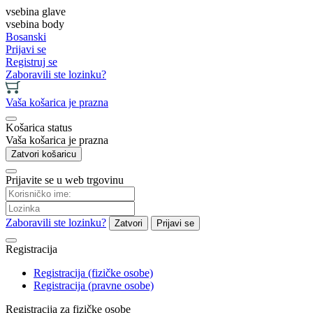
vsebina glave
vsebina body
Bosanski
Prijavi se
Registruj se
Zaboravili ste lozinku?
Vaša košarica je prazna
Košarica status
Vaša košarica je prazna
Zatvori košaricu
Prijavite se u web trgovinu
Zaboravili ste lozinku?
Zatvori
Prijavi se
Registracija
Registracija (fizičke osobe)
Registracija (pravne osobe)
Registracija za fizičke osobe