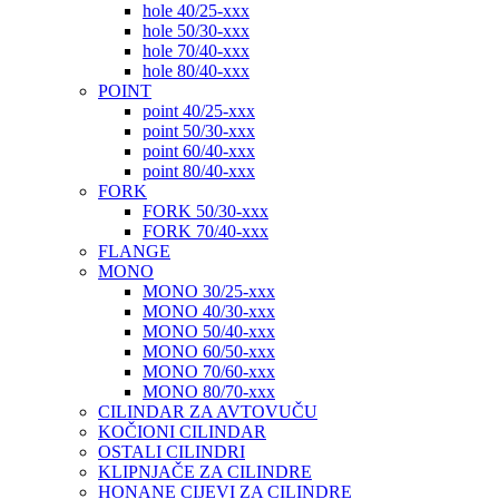
hole 40/25-xxx
hole 50/30-xxx
hole 70/40-xxx
hole 80/40-xxx
POINT
point 40/25-xxx
point 50/30-xxx
point 60/40-xxx
point 80/40-xxx
FORK
FORK 50/30-xxx
FORK 70/40-xxx
FLANGE
MONO
MONO 30/25-xxx
MONO 40/30-xxx
MONO 50/40-xxx
MONO 60/50-xxx
MONO 70/60-xxx
MONO 80/70-xxx
CILINDAR ZA AVTOVUČU
KOČIONI CILINDAR
OSTALI CILINDRI
KLIPNJAČE ZA CILINDRE
HONANE CIJEVI ZA CILINDRE