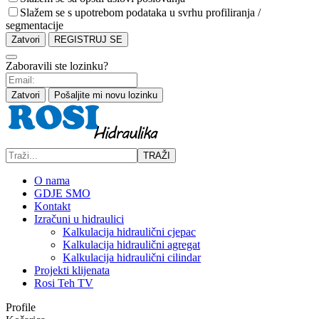
Slažem se s upotrebom podataka u svrhu profiliranja /
segmentacije
Zatvori
REGISTRUJ SE
Zaboravili ste lozinku?
Zatvori
Pošaljite mi novu lozinku
TRAŽI
O nama
GDJE SMO
Kontakt
Izračuni u hidraulici
Kalkulacija hidraulični cjepac
Kalkulacija hidraulični agregat
Kalkulacija hidraulični cilindar
Projekti klijenata
Rosi Teh TV
Profile