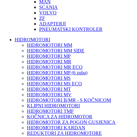
MAN
SCANIA
VOLVO
ZF
ADAPTERJI
PNEUMATSKI KONTROLER
HIDROMOTORI
HIDROMOTORI MM
HIDROMOTORI MM SIDE
HIDROMOTORI MP
HIDROMOTORI MR
HIDROMOTORI MR ECO
HIDROMOTORI MP (6 zuba)
HIDROMOTORI MS
HIDROMOTORI MS ECO
HIDROMOTORI MT
HIDROMOTORI MV
HIDROMOTORI B/MR - S KOČNICOM
KLIPNI HIDROMOTORI
HIDROMOTORI TMF
KOČNICA ZA HIDROMOTOR
HIDROMOTOR ZA POGON GUSJENICA
HIDROMOTORI KARDAN
REDUKTORI ZA HIDROMOTORE