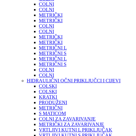
COLNI
COLNI
METRIČKI
METRIČKI
COLNI
COLNI
METRIČKI
METRIČKI
METRIČNI L
METRIČNI S
METRIČNI L
METRIČNI S
COLNI
COLNI
HIDRAULIČNI OČNI PRIKLJUČCI I CIJEVI
COLSKI
COLSKI
KRATKI
PRODUŽENI
METRIČNI
S MATICOM
COLNI ZA ZAVARIVANJE
METRIČKI ZA ZAVARIVANJE
VRTLJIVI KUTNI L PRIKLJUČAK
VRTLJIVI KUTNI S PRIKLJUČAK