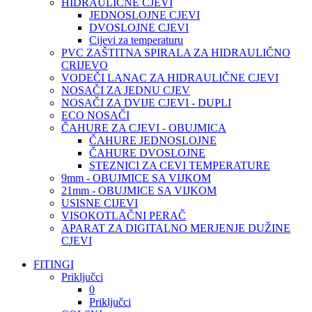
HIDRAULIČNE CJEVI
JEDNOSLOJNE CJEVI
DVOSLOJNE CJEVI
Cijevi za temperaturu
PVC ZAŠTITNA SPIRALA ZA HIDRAULIČNO
CRIJEVO
VODEČI LANAC ZA HIDRAULIČNE CJEVI
NOSAČI ZA JEDNU CJEV
NOSAČI ZA DVIJE CJEVI - DUPLI
ECO NOSAČI
ČAHURE ZA CJEVI - OBUJMICA
ČAHURE JEDNOSLOJNE
ČAHURE DVOSLOJNE
STEZNICI ZA CEVI TEMPERATURE
9mm - OBUJMICE SA VIJKOM
21mm - OBUJMICE SA VIJKOM
USISNE CIJEVI
VISOKOTLAČNI PERAČ
APARAT ZA DIGITALNO MERJENJE DUŽINE
CJEVI
FITINGI
Priključci
0
Priključci