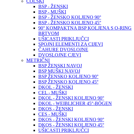
COLSKI
BSP - ŽENSKI
BSP - MUŠKI
BSP - ŽENSKO KOLJENO 90°
BSP - ŽENSKO KOLJENO 45°
90° KOMPAKTNA BSP KOLJENA S O-RING
BRTVOM
UŠICASTI PRIKLJUČCI
SPOJNI ELEMENTI ZA CIJEVI
ČAHURE DVOSLOJNE
DVOSLOJNE CJEVI
METRIČNI
BSP ŽENSKI NAVOJ
BSP MUŠKI NAVOJ
BSP ŽENSKO KOLJENO 90°
BSP ŽENSKO KOLJENO 45°
DKOL - ŽENSKI
CEL - MUŠKI
DKOL - ŽENSKI KOLJENO 90°
DKOL - WEIBLICHER 45°-BÖGEN
DKOS - ŽENSKI
CES - MUŠKI
DKOS - ŽENSKI KOLJENO 90°
DKOS - ŽENSKI KOLJENO 45°
UŠICASTI PRIKLJUČCI