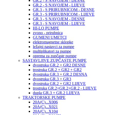
GR.2 - S NAVOJEM - DESNE
GR.2 - S NAVOJEM - LIJEVE
GR.3 - S PRIRUBNICOM - DESNE
GR.3 - S PRIRUBNICOM - LIJEVE
GR.3 - S NAVOJEM - DESNE
GR.3 - S NAVOJEM - LIJEVE
HI-LO PUMPE
zvono - prirubnica
GUMENI UMETCI
elektromagnetne sklopke
ležajni nastavci za pumpe
multiplikatori za pumpe
oprema za zupčaste pumpe
SASTAVLJIVE ZUPČASTE PUMPE
dvostruka GR.2 + GR2 DESNE
trostruka GR.2 + GR2 + GR2
dvostruka GR.3 + GR.2 DESNA
dvostruka GR.3 + GR3
dvostruka GR.2 + GR2 LIJEVE
trostruka GR.2+GR.2+GR.2 - LIJEVE
dupla GR.3 + GR.2 LIJEVA
TRAKTORSKE PUMPE
20A(C)...X006
20A(C)...X021
20A(C)...X104