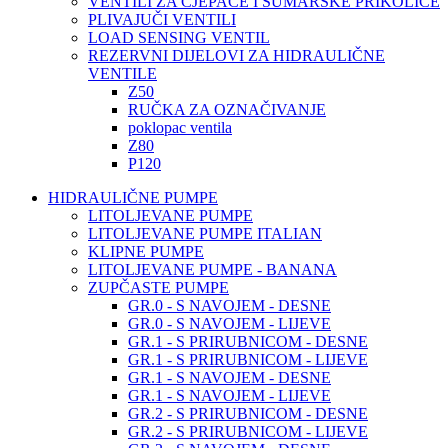
VENTILI ZA CJEPAČE I ŠUMARSKE PRIKOLICE
PLIVAJUČI VENTILI
LOAD SENSING VENTIL
REZERVNI DIJELOVI ZA HIDRAULIČNE
VENTILE
Z50
RUČKA ZA OZNAČIVANJE
poklopac ventila
Z80
P120
HIDRAULIČNE PUMPE
LITOLJEVANE PUMPE
LITOLJEVANE PUMPE ITALIAN
KLIPNE PUMPE
LITOLJEVANE PUMPE - BANANA
ZUPČASTE PUMPE
GR.0 - S NAVOJEM - DESNE
GR.0 - S NAVOJEM - LIJEVE
GR.1 - S PRIRUBNICOM - DESNE
GR.1 - S PRIRUBNICOM - LIJEVE
GR.1 - S NAVOJEM - DESNE
GR.1 - S NAVOJEM - LIJEVE
GR.2 - S PRIRUBNICOM - DESNE
GR.2 - S PRIRUBNICOM - LIJEVE