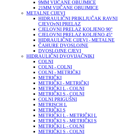
9MM VIJČANE OBUJMICE
21MM VIJČANE OBUJMICE
METALNE CIJEVI
HIDRAULIČNI PRIKLJUČAK RAVNI
CJEVOvNI PRELAZ
CJELOVNI PRELAZ KOLJENO 90°
CJELOVNI PRELAZ KOLJENO 45°
HIDRAULIČNE CIJEVI - METALNE
ČAHURE DVOSLOJNE
DVOSLOJNE CJEVI
HIDRAULIČNI DVOVIJAČNIKI
COLNI
COLNI - COLNI
COLNI - METRIČKI
METRIČKI
METRIČKI - METRIČKI
METRIČKI L - COLNI
METRIČKI S - COLNI
COLNI PRIGUŠNI
METRISCH L
METRIČKI S
METRIČKI L - METRIČKI L
METRIČKI S - METRIČKI S
METRIČKI L - COLNI
METRIČKI S - COLNI