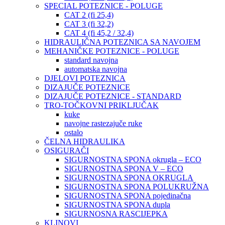
SPECIAL POTEZNICE - POLUGE
CAT 2 (fi 25,4)
CAT 3 (fi 32,2)
CAT 4 (fi 45,2 / 32,4)
HIDRAULIČNA POTEZNICA SA NAVOJEM
MEHANIČKE POTEZNICE - POLUGE
standard navojna
automatska navojna
DJELOVI POTEZNICA
DIZAJUČE POTEZNICE
DIZAJUČE POTEZNICE - STANDARD
TRO-TOČKOVNI PRIKLJUČAK
kuke
navojne rastezajuče ruke
ostalo
ČELNA HIDRAULIKA
OSIGURAČI
SIGURNOSTNA SPONA okrugla – ECO
SIGURNOSTNA SPONA V – ECO
SIGURNOSTNA SPONA OKRUGLA
SIGURNOSTNA SPONA POLUKRUŽNA
SIGURNOSTNA SPONA pojedinačna
SIGURNOSTNA SPONA dupla
SIGURNOSNA RASCIJEPKA
KLINOVI