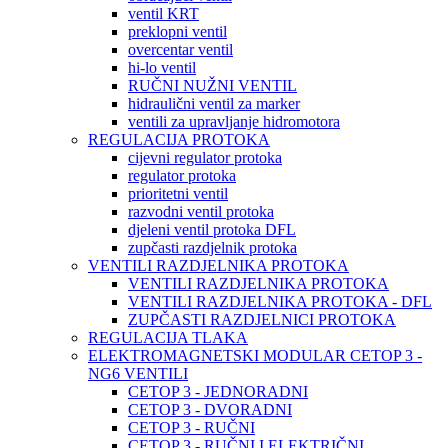
ventil KRT
preklopni ventil
overcentar ventil
hi-lo ventil
RUČNI NUŽNI VENTIL
hidraulični ventil za marker
ventili za upravljanje hidromotora
REGULACIJA PROTOKA
cijevni regulator protoka
regulator protoka
prioritetni ventil
razvodni ventil protoka
djeleni ventil protoka DFL
zupčasti razdjelnik protoka
VENTILI RAZDJELNIKA PROTOKA
VENTILI RAZDJELNIKA PROTOKA
VENTILI RAZDJELNIKA PROTOKA - DFL
ZUPČASTI RAZDJELNICI PROTOKA
REGULACIJA TLAKA
ELEKTROMAGNETSKI MODULAR CETOP 3 -
NG6 VENTILI
CETOP 3 - JEDNORADNI
CETOP 3 - DVORADNI
CETOP 3 - RUČNI
CETOP 3 - RUČNI I ELEKTRIČNI