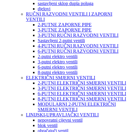
sastavljeni sklop dupla poluga
djelovi
RUČNI RAZVODNI VENTILI I ZAPORNI
VENTILI
2-PUTNE ZAPORNE PIPE
3-PUTNE ZAPORNE PIPE
3-PUTNI RUČNI RAZVODNI VENTILI
Sastavljeni 2-putni ventili
4-PUTNI RUČNI RAZVODNI VENTILI
6-PUTNI RUČNI RAZVODNI VENTILI
2-putni elektro ventili
3-putni elektro ventili
6-putni elektro ventili
8-putni elektro ventili
ELEKTRIČNI SMJERNI VENTILI
2-PUTNI ELEKTRIČNI SMJERNI VENTILI
3-PUTNI ELEKTRIČNI SMJERNI VENTILI
6-PUTNI ELEKTRIČNI SMJERNI VENTILI
8-PUTNI ELEKTRIČNI SMJERNI VENTILI
MODULARNI 2-PUTNI ELEKTRIČNI
SMJERNI VENTILI
LINIJSKI-UPRAVLJAČKI VENTILI
nepovratni cijevni ventil
blok ventil
obračajuči ventil