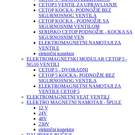
CETOP3 VENTIL ZA UPRAVLJANJE
CETOP KOCKA- PODNOŽJE BEZ
SIGURNOSNOG VENTILA
CETOP KOCKA - PODNOŽJE SA
SIGURNOSNIM VENTILOM
SERIJSKO CETOP PODNOŽJE - KOCKA SA
SIGURNOSNIM VEN
ELEKTROMAGNETNI NAMOTAJI ZA
VENTILE
električni konektor
ELEKTROMAGNETSKI MODULAR CETOP 5 -
NG10 VENTILI
CETOP 5 - DVORADNI
CETOP 5 KOCKA- PODNOŽJE BEZ
SIGURNOSNOG VENTILA
ELEKTROMAGNETNI NAMOTAJI ZA
VENTILE CETOP 5
ELEKTROMAGNETNI YEAT VENTILI
ELEKTRO MAGNETNI NAMOTAJI - ŠPULE
12 V
24V
48V
230V
električni konektor
DALJINSKE RUČICE