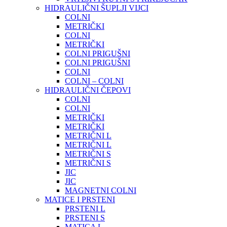
HIDRAULIČNI ŠUPLJI VIJCI
COLNI
METRIČKI
COLNI
METRIČKI
COLNI PRIGUŠNI
COLNI PRIGUŠNI
COLNI
COLNI – COLNI
HIDRAULIČNI ČEPOVI
COLNI
COLNI
METRIČKI
METRIČKI
METRIČNI L
METRIČNI L
METRIČNI S
METRIČNI S
JIC
JIC
MAGNETNI COLNI
MATICE I PRSTENI
PRSTENI L
PRSTENI S
MATICA L