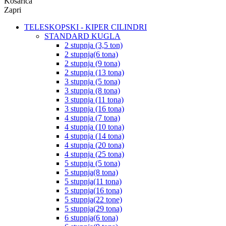
Košarica
Zapri
TELESKOPSKI - KIPER CILINDRI
STANDARD KUGLA
2 stupnja (3,5 ton)
2 stupnja(6 tona)
2 stupnja (9 tona)
2 stupnja (13 tona)
3 stupnja (5 tona)
3 stupnja (8 tona)
3 stupnja (11 tona)
3 stupnja (16 tona)
4 stupnja (7 tona)
4 stupnja (10 tona)
4 stupnja (14 tona)
4 stupnja (20 tona)
4 stupnja (25 tona)
5 stupnja (5 tona)
5 stupnja(8 tona)
5 stupnja(11 tona)
5 stupnja(16 tona)
5 stupnja(22 tone)
5 stupnja(29 tona)
6 stupnja(6 tona)