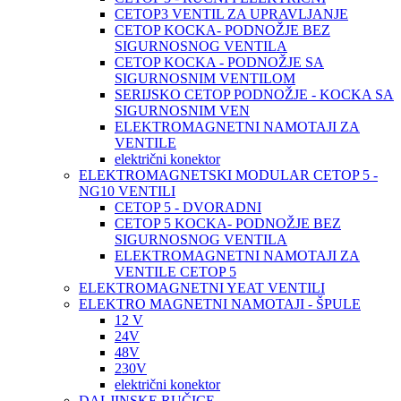
CETOP3 VENTIL ZA UPRAVLJANJE
CETOP KOCKA- PODNOŽJE BEZ
SIGURNOSNOG VENTILA
CETOP KOCKA - PODNOŽJE SA
SIGURNOSNIM VENTILOM
SERIJSKO CETOP PODNOŽJE - KOCKA SA
SIGURNOSNIM VEN
ELEKTROMAGNETNI NAMOTAJI ZA
VENTILE
električni konektor
ELEKTROMAGNETSKI MODULAR CETOP 5 -
NG10 VENTILI
CETOP 5 - DVORADNI
CETOP 5 KOCKA- PODNOŽJE BEZ
SIGURNOSNOG VENTILA
ELEKTROMAGNETNI NAMOTAJI ZA
VENTILE CETOP 5
ELEKTROMAGNETNI YEAT VENTILI
ELEKTRO MAGNETNI NAMOTAJI - ŠPULE
12 V
24V
48V
230V
električni konektor
DALJINSKE RUČICE