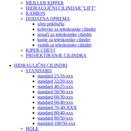
MEILLER KIPPER
HIDRAULIČNI CILINDAR ''LIFT''
KAMION
DODATNA OPREMA
uljni priključki
koljevke za teleskopske cilindre
nosači za teleskopske cilindre
kugle za teleskopske cilindre
ventili za teleskopske cilindre
KIPER CIJEVI
PROJEKTIRANJE CILINDRA
HIDRAULIČNI CILINDRI
STANDARD
standard 25/16-xxx
standard 32/20-xxx
standard 40/25-xxx
standard 50/30-xxx
standard 60/30-xxx
standard 60/40-xxx
standard 70-40-XXX
standard 80/40-xxx
standard 80/50-xxx
standard 100/50-xxx
HOLE