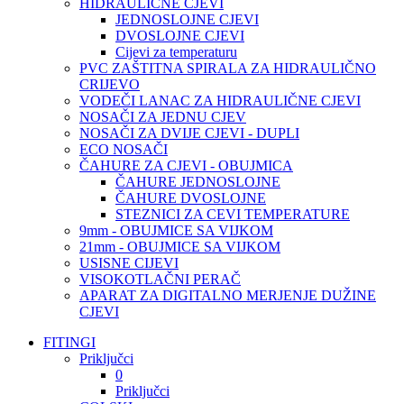
HIDRAULIČNE CJEVI
JEDNOSLOJNE CJEVI
DVOSLOJNE CJEVI
Cijevi za temperaturu
PVC ZAŠTITNA SPIRALA ZA HIDRAULIČNO
CRIJEVO
VODEČI LANAC ZA HIDRAULIČNE CJEVI
NOSAČI ZA JEDNU CJEV
NOSAČI ZA DVIJE CJEVI - DUPLI
ECO NOSAČI
ČAHURE ZA CJEVI - OBUJMICA
ČAHURE JEDNOSLOJNE
ČAHURE DVOSLOJNE
STEZNICI ZA CEVI TEMPERATURE
9mm - OBUJMICE SA VIJKOM
21mm - OBUJMICE SA VIJKOM
USISNE CIJEVI
VISOKOTLAČNI PERAČ
APARAT ZA DIGITALNO MERJENJE DUŽINE
CJEVI
FITINGI
Priključci
0
Priključci