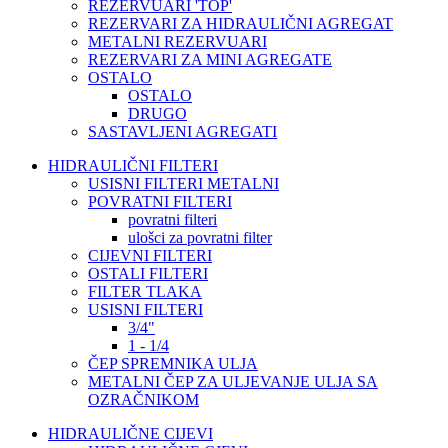
REZERVUARI 'TOP'
REZERVARI ZA HIDRAULIČNI AGREGAT
METALNI REZERVUARI
REZERVARI ZA MINI AGREGATE
OSTALO
OSTALO
DRUGO
SASTAVLJENI AGREGATI
HIDRAULIČNI FILTERI
USISNI FILTERI METALNI
POVRATNI FILTERI
povratni filteri
ulošci za povratni filter
CIJEVNI FILTERI
OSTALI FILTERI
FILTER TLAKA
USISNI FILTERI
3/4"
1 - 1/4
ČEP SPREMNIKA ULJA
METALNI ČEP ZA ULJEVANJE ULJA SA
OZRAČNIKOM
HIDRAULIČNE CIJEVI