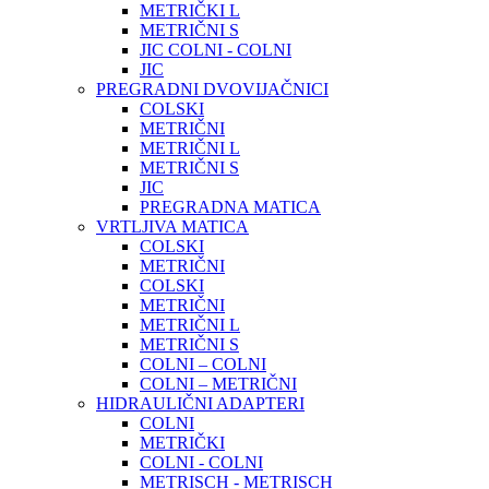
METRIČKI L
METRIČNI S
JIC COLNI - COLNI
JIC
PREGRADNI DVOVIJAČNICI
COLSKI
METRIČNI
METRIČNI L
METRIČNI S
JIC
PREGRADNA MATICA
VRTLJIVA MATICA
COLSKI
METRIČNI
COLSKI
METRIČNI
METRIČNI L
METRIČNI S
COLNI – COLNI
COLNI – METRIČNI
HIDRAULIČNI ADAPTERI
COLNI
METRIČKI
COLNI - COLNI
METRISCH - METRISCH