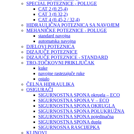
SPECIAL POTEZNICE - POLUGE
CAT 2 (fi 25,4)
CAT 3 (fi 32,2)
CAT 4 (fi 45,2 / 32,4)
HIDRAULIČNA POTEZNICA SA NAVOJEM
MEHANIČKE POTEZNICE - POLUGE
standard navojna
automatska navojna
DJELOVI POTEZNICA
DIZAJUČE POTEZNICE
DIZAJUČE POTEZNICE - STANDARD
TRO-TOČKOVNI PRIKLJUČAK
kuke
navojne rastezajuče ruke
ostalo
ČELNA HIDRAULIKA
OSIGURAČI
SIGURNOSTNA SPONA okrugla – ECO
SIGURNOSTNA SPONA V – ECO
SIGURNOSTNA SPONA OKRUGLA
SIGURNOSTNA SPONA POLUKRUŽNA
SIGURNOSTNA SPONA pojedinačna
SIGURNOSTNA SPONA dupla
SIGURNOSNA RASCIJEPKA
KLINOVI