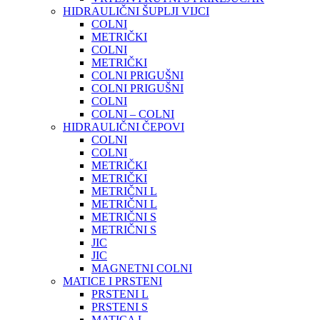
HIDRAULIČNI ŠUPLJI VIJCI
COLNI
METRIČKI
COLNI
METRIČKI
COLNI PRIGUŠNI
COLNI PRIGUŠNI
COLNI
COLNI – COLNI
HIDRAULIČNI ČEPOVI
COLNI
COLNI
METRIČKI
METRIČKI
METRIČNI L
METRIČNI L
METRIČNI S
METRIČNI S
JIC
JIC
MAGNETNI COLNI
MATICE I PRSTENI
PRSTENI L
PRSTENI S
MATICA L