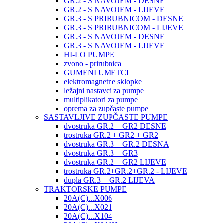
GR.2 - S NAVOJEM - DESNE
GR.2 - S NAVOJEM - LIJEVE
GR.3 - S PRIRUBNICOM - DESNE
GR.3 - S PRIRUBNICOM - LIJEVE
GR.3 - S NAVOJEM - DESNE
GR.3 - S NAVOJEM - LIJEVE
HI-LO PUMPE
zvono - prirubnica
GUMENI UMETCI
elektromagnetne sklopke
ležajni nastavci za pumpe
multiplikatori za pumpe
oprema za zupčaste pumpe
SASTAVLJIVE ZUPČASTE PUMPE
dvostruka GR.2 + GR2 DESNE
trostruka GR.2 + GR2 + GR2
dvostruka GR.3 + GR.2 DESNA
dvostruka GR.3 + GR3
dvostruka GR.2 + GR2 LIJEVE
trostruka GR.2+GR.2+GR.2 - LIJEVE
dupla GR.3 + GR.2 LIJEVA
TRAKTORSKE PUMPE
20A(C)...X006
20A(C)...X021
20A(C)...X104