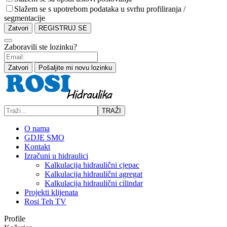
Slažem se s upotrebom podataka u svrhu profiliranja /
segmentacije
Zatvori
REGISTRUJ SE
Zaboravili ste lozinku?
Zatvori
Pošaljite mi novu lozinku
TRAŽI
O nama
GDJE SMO
Kontakt
Izračuni u hidraulici
Kalkulacija hidraulični cjepac
Kalkulacija hidraulični agregat
Kalkulacija hidraulični cilindar
Projekti klijenata
Rosi Teh TV
Profile