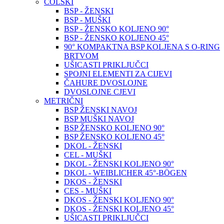
COLSKI
BSP - ŽENSKI
BSP - MUŠKI
BSP - ŽENSKO KOLJENO 90°
BSP - ŽENSKO KOLJENO 45°
90° KOMPAKTNA BSP KOLJENA S O-RING
BRTVOM
UŠICASTI PRIKLJUČCI
SPOJNI ELEMENTI ZA CIJEVI
ČAHURE DVOSLOJNE
DVOSLOJNE CJEVI
METRIČNI
BSP ŽENSKI NAVOJ
BSP MUŠKI NAVOJ
BSP ŽENSKO KOLJENO 90°
BSP ŽENSKO KOLJENO 45°
DKOL - ŽENSKI
CEL - MUŠKI
DKOL - ŽENSKI KOLJENO 90°
DKOL - WEIBLICHER 45°-BÖGEN
DKOS - ŽENSKI
CES - MUŠKI
DKOS - ŽENSKI KOLJENO 90°
DKOS - ŽENSKI KOLJENO 45°
UŠICASTI PRIKLJUČCI