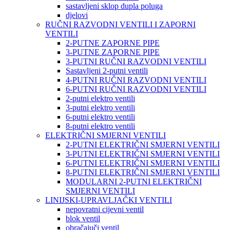
sastavljeni sklop dupla poluga
djelovi
RUČNI RAZVODNI VENTILI I ZAPORNI
VENTILI
2-PUTNE ZAPORNE PIPE
3-PUTNE ZAPORNE PIPE
3-PUTNI RUČNI RAZVODNI VENTILI
Sastavljeni 2-putni ventili
4-PUTNI RUČNI RAZVODNI VENTILI
6-PUTNI RUČNI RAZVODNI VENTILI
2-putni elektro ventili
3-putni elektro ventili
6-putni elektro ventili
8-putni elektro ventili
ELEKTRIČNI SMJERNI VENTILI
2-PUTNI ELEKTRIČNI SMJERNI VENTILI
3-PUTNI ELEKTRIČNI SMJERNI VENTILI
6-PUTNI ELEKTRIČNI SMJERNI VENTILI
8-PUTNI ELEKTRIČNI SMJERNI VENTILI
MODULARNI 2-PUTNI ELEKTRIČNI
SMJERNI VENTILI
LINIJSKI-UPRAVLJAČKI VENTILI
nepovratni cijevni ventil
blok ventil
obračajuči ventil