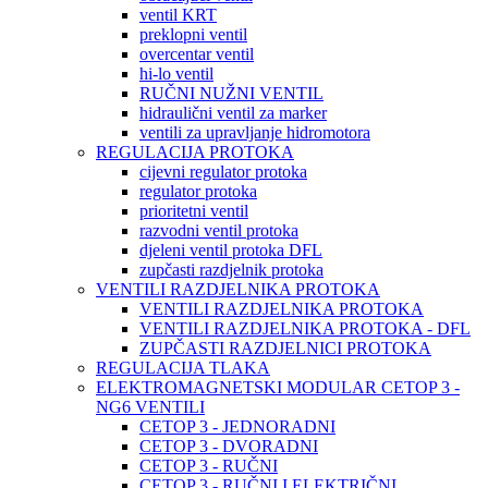
ventil KRT
preklopni ventil
overcentar ventil
hi-lo ventil
RUČNI NUŽNI VENTIL
hidraulični ventil za marker
ventili za upravljanje hidromotora
REGULACIJA PROTOKA
cijevni regulator protoka
regulator protoka
prioritetni ventil
razvodni ventil protoka
djeleni ventil protoka DFL
zupčasti razdjelnik protoka
VENTILI RAZDJELNIKA PROTOKA
VENTILI RAZDJELNIKA PROTOKA
VENTILI RAZDJELNIKA PROTOKA - DFL
ZUPČASTI RAZDJELNICI PROTOKA
REGULACIJA TLAKA
ELEKTROMAGNETSKI MODULAR CETOP 3 -
NG6 VENTILI
CETOP 3 - JEDNORADNI
CETOP 3 - DVORADNI
CETOP 3 - RUČNI
CETOP 3 - RUČNI I ELEKTRIČNI