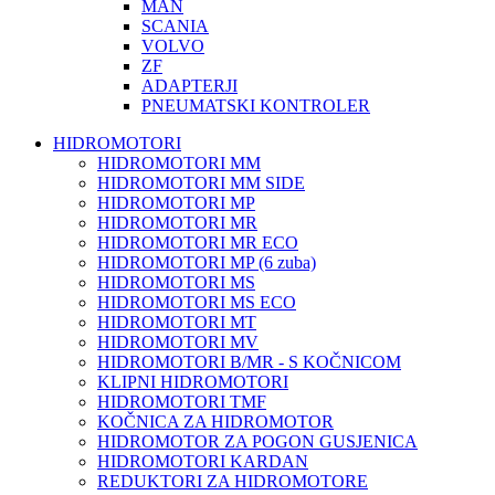
MAN
SCANIA
VOLVO
ZF
ADAPTERJI
PNEUMATSKI KONTROLER
HIDROMOTORI
HIDROMOTORI MM
HIDROMOTORI MM SIDE
HIDROMOTORI MP
HIDROMOTORI MR
HIDROMOTORI MR ECO
HIDROMOTORI MP (6 zuba)
HIDROMOTORI MS
HIDROMOTORI MS ECO
HIDROMOTORI MT
HIDROMOTORI MV
HIDROMOTORI B/MR - S KOČNICOM
KLIPNI HIDROMOTORI
HIDROMOTORI TMF
KOČNICA ZA HIDROMOTOR
HIDROMOTOR ZA POGON GUSJENICA
HIDROMOTORI KARDAN
REDUKTORI ZA HIDROMOTORE