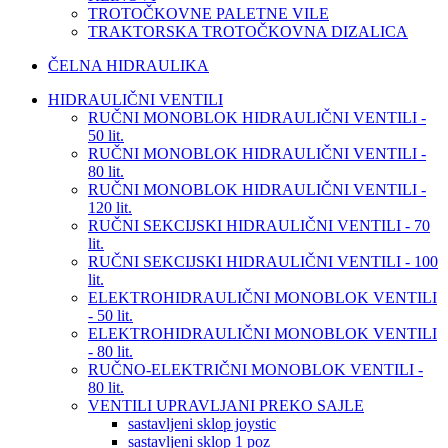
TROTOČKOVNE PALETNE VILE
TRAKTORSKA TROTOČKOVNA DIZALICA
ČELNA HIDRAULIKA
HIDRAULIČNI VENTILI
RUČNI MONOBLOK HIDRAULIČNI VENTILI -
50 lit.
RUČNI MONOBLOK HIDRAULIČNI VENTILI -
80 lit.
RUČNI MONOBLOK HIDRAULIČNI VENTILI -
120 lit.
RUČNI SEKCIJSKI HIDRAULIČNI VENTILI - 70
lit.
RUČNI SEKCIJSKI HIDRAULIČNI VENTILI - 100
lit.
ELEKTROHIDRAULIČNI MONOBLOK VENTILI
- 50 lit.
ELEKTROHIDRAULIČNI MONOBLOK VENTILI
- 80 lit.
RUČNO-ELEKTRIČNI MONOBLOK VENTILI -
80 lit.
VENTILI UPRAVLJANI PREKO SAJLE
sastavljeni sklop joystic
sastavljeni sklop 1 poz