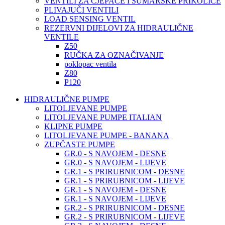
VENTILI ZA CJEPAČE I ŠUMARSKE PRIKOLICE
PLIVAJUČI VENTILI
LOAD SENSING VENTIL
REZERVNI DIJELOVI ZA HIDRAULIČNE
VENTILE
Z50
RUČKA ZA OZNAČIVANJE
poklopac ventila
Z80
P120
HIDRAULIČNE PUMPE
LITOLJEVANE PUMPE
LITOLJEVANE PUMPE ITALIAN
KLIPNE PUMPE
LITOLJEVANE PUMPE - BANANA
ZUPČASTE PUMPE
GR.0 - S NAVOJEM - DESNE
GR.0 - S NAVOJEM - LIJEVE
GR.1 - S PRIRUBNICOM - DESNE
GR.1 - S PRIRUBNICOM - LIJEVE
GR.1 - S NAVOJEM - DESNE
GR.1 - S NAVOJEM - LIJEVE
GR.2 - S PRIRUBNICOM - DESNE
GR.2 - S PRIRUBNICOM - LIJEVE