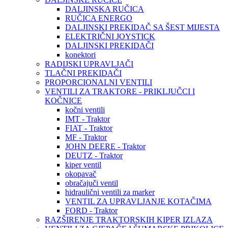
DALJINSKA RUČICA
RUČICA ENERGO
DALJINSKI PREKIDAČ SA ŠEST MIJESTA
ELEKTRIČNI JOYSTICK
DALJINSKI PREKIDAČI
konektori
RADIJSKI UPRAVLJAČI
TLAČNI PREKIDAČI
PROPORCIONALNI VENTILI
VENTILI ZA TRAKTORE - PRIKLJUČCI I
KOČNICE
kočni ventili
IMT - Traktor
FIAT - Traktor
MF - Traktor
JOHN DEERE - Traktor
DEUTZ - Traktor
kiper ventil
okopavač
obračajuči ventil
hidraulični ventili za marker
VENTIL ZA UPRAVLJANJE KOTAČIMA
FORD - Traktor
RAZŠIRENJE TRAKTORSKIH KIPER IZLAZA