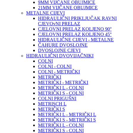
9MM VIJČANE OBUJMICE
21MM VIJČANE OBUJMICE
METALNE CIJEVI
HIDRAULIČNI PRIKLJUČAK RAVNI
CJEVOvNI PRELAZ
CJELOVNI PRELAZ KOLJENO 90°
CJELOVNI PRELAZ KOLJENO 45°
HIDRAULIČNE CIJEVI - METALNE
ČAHURE DVOSLOJNE
DVOSLOJNE CJEVI
HIDRAULIČNI DVOVIJAČNIKI
COLNI
COLNI - COLNI
COLNI - METRIČKI
METRIČKI
METRIČKI - METRIČKI
METRIČKI L - COLNI
METRIČKI S - COLNI
COLNI PRIGUŠNI
METRISCH L
METRIČKI S
METRIČKI L - METRIČKI L
METRIČKI S - METRIČKI S
METRIČKI L - COLNI
METRIČKI S - COLNI