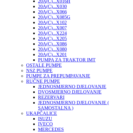
20A(C)...X016H
20A(C)...X030
20A(C)...X066
20A(C)...X085G
20A(C)...X102
20A(C)...X007
20A(C)...X224
20A(C)...X205
20A(C)...X086
20A(C)...X080
20A(C)...X201
PUMPA ZA TRAKTOR IMT
OSTALE PUMPE
NSZ PUMPE
PUMPE ZA PREPUMPAVANJE
RUČNE PUMPE
JEDNOSMJERNO DJELOVANJE
DVOSMJERNO DJELOVANJE
REZERVARI
JEDNOSMJERNO DJELOVANJE (
SAMOSTALNA )
UKAPČALICE
ISUZU
IVECO
MERCEDES