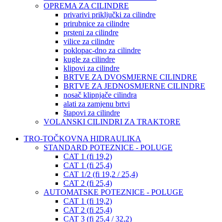
OPREMA ZA CILINDRE
privarivi priključki za cilindre
prirubnice za cilindre
prsteni za cilindre
vilice za cilindre
poklopac-dno za cilindre
kugle za cilindre
klipovi za cilindre
BRTVE ZA DVOSMJERNE CILINDRE
BRTVE ZA JEDNOSMJERNE CILINDRE
nosač klipnjače cilindra
alati za zamjenu brtvi
štapovi za cilindre
VOLANSKI CILINDRI ZA TRAKTORE
TRO-TOČKOVNA HIDRAULIKA
STANDARD POTEZNICE - POLUGE
CAT 1 (fi 19,2)
CAT 1 (fi 25,4)
CAT 1/2 (fi 19,2 / 25,4)
CAT 2 (fi 25,4)
AUTOMATSKE POTEZNICE - POLUGE
CAT 1 (fi 19,2)
CAT 2 (fi 25,4)
CAT 3 (fi 25,4 / 32,2)