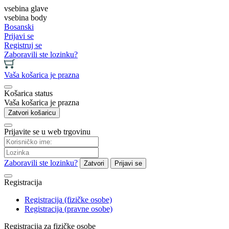
vsebina glave
vsebina body
Bosanski
Prijavi se
Registruj se
Zaboravili ste lozinku?
Vaša košarica je prazna
Košarica status
Vaša košarica je prazna
Zatvori košaricu
Prijavite se u web trgovinu
Zaboravili ste lozinku?
Zatvori
Prijavi se
Registracija
Registracija (fizičke osobe)
Registracija (pravne osobe)
Registracija za fizičke osobe