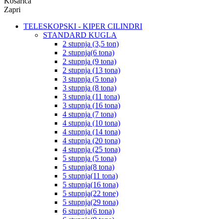
Košarica
Zapri
TELESKOPSKI - KIPER CILINDRI
STANDARD KUGLA
2 stupnja (3,5 ton)
2 stupnja(6 tona)
2 stupnja (9 tona)
2 stupnja (13 tona)
3 stupnja (5 tona)
3 stupnja (8 tona)
3 stupnja (11 tona)
3 stupnja (16 tona)
4 stupnja (7 tona)
4 stupnja (10 tona)
4 stupnja (14 tona)
4 stupnja (20 tona)
4 stupnja (25 tona)
5 stupnja (5 tona)
5 stupnja(8 tona)
5 stupnja(11 tona)
5 stupnja(16 tona)
5 stupnja(22 tone)
5 stupnja(29 tona)
6 stupnja(6 tona)