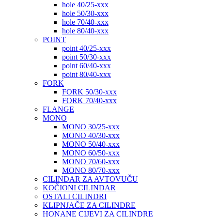
hole 40/25-xxx
hole 50/30-xxx
hole 70/40-xxx
hole 80/40-xxx
POINT
point 40/25-xxx
point 50/30-xxx
point 60/40-xxx
point 80/40-xxx
FORK
FORK 50/30-xxx
FORK 70/40-xxx
FLANGE
MONO
MONO 30/25-xxx
MONO 40/30-xxx
MONO 50/40-xxx
MONO 60/50-xxx
MONO 70/60-xxx
MONO 80/70-xxx
CILINDAR ZA AVTOVUČU
KOČIONI CILINDAR
OSTALI CILINDRI
KLIPNJAČE ZA CILINDRE
HONANE CIJEVI ZA CILINDRE