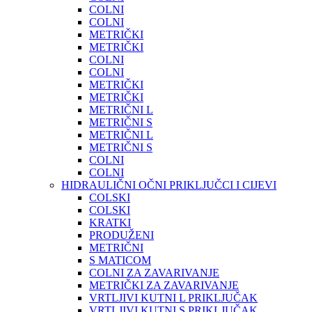
COLNI
COLNI
METRIČKI
METRIČKI
COLNI
COLNI
METRIČKI
METRIČKI
METRIČNI L
METRIČNI S
METRIČNI L
METRIČNI S
COLNI
COLNI
HIDRAULIČNI OČNI PRIKLJUČCI I CIJEVI
COLSKI
COLSKI
KRATKI
PRODUŽENI
METRIČNI
S MATICOM
COLNI ZA ZAVARIVANJE
METRIČKI ZA ZAVARIVANJE
VRTLJIVI KUTNI L PRIKLJUČAK
VRTLJIVI KUTNI S PRIKLJUČAK