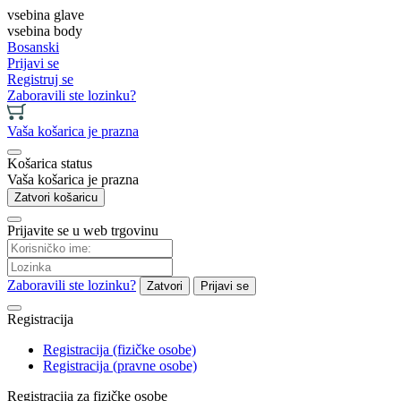
vsebina glave
vsebina body
Bosanski
Prijavi se
Registruj se
Zaboravili ste lozinku?
Vaša košarica je prazna
Košarica status
Vaša košarica je prazna
Zatvori košaricu
Prijavite se u web trgovinu
Zaboravili ste lozinku?
Zatvori
Prijavi se
Registracija
Registracija (fizičke osobe)
Registracija (pravne osobe)
Registracija za fizičke osobe