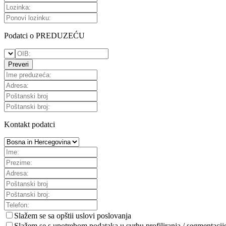
Podatci o PREDUZEĆU
Preveri
Kontakt podatci
Slažem se sa
opštii uslovi poslovanja
Slažem se s upotrebom podataka u svrhu profiliranja / segmentacij