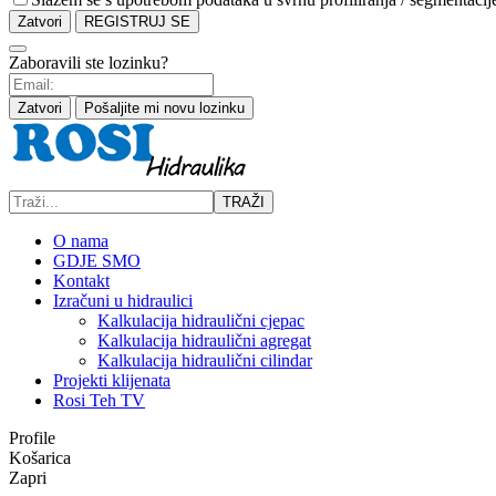
Zatvori
REGISTRUJ SE
Zaboravili ste lozinku?
Zatvori
Pošaljite mi novu lozinku
TRAŽI
O nama
GDJE SMO
Kontakt
Izračuni u hidraulici
Kalkulacija hidraulični cjepac
Kalkulacija hidraulični agregat
Kalkulacija hidraulični cilindar
Projekti klijenata
Rosi Teh TV
Profile
Košarica
Zapri