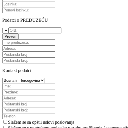
Podatci o PREDUZEĆU
Preveri
Kontakt podatci
Slažem se sa
opštii uslovi poslovanja
Slažem se s upotrebom podataka u svrhu profiliranja / segmentacij