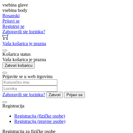
vsebina glave
vsebina body
Bosanski
Prijavi se
Registruj se
Zaboravili ste lozinku?
Vaša košarica je prazna
Košarica status
Vaša košarica je prazna
Zatvori košaricu
Prijavite se u web trgovinu
Zaboravili ste lozinku?
Zatvori
Prijavi se
Registracija
Registracija (fizičke osobe)
Registracija (pravne osobe)
Registracija za fizičke osobe