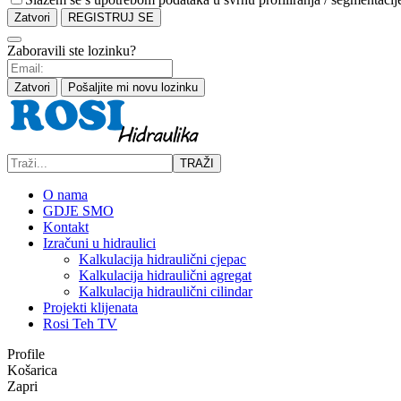
Zatvori
REGISTRUJ SE
Zaboravili ste lozinku?
Zatvori
Pošaljite mi novu lozinku
TRAŽI
O nama
GDJE SMO
Kontakt
Izračuni u hidraulici
Kalkulacija hidraulični cjepac
Kalkulacija hidraulični agregat
Kalkulacija hidraulični cilindar
Projekti klijenata
Rosi Teh TV
Profile
Košarica
Zapri