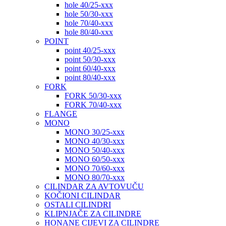
hole 40/25-xxx
hole 50/30-xxx
hole 70/40-xxx
hole 80/40-xxx
POINT
point 40/25-xxx
point 50/30-xxx
point 60/40-xxx
point 80/40-xxx
FORK
FORK 50/30-xxx
FORK 70/40-xxx
FLANGE
MONO
MONO 30/25-xxx
MONO 40/30-xxx
MONO 50/40-xxx
MONO 60/50-xxx
MONO 70/60-xxx
MONO 80/70-xxx
CILINDAR ZA AVTOVUČU
KOČIONI CILINDAR
OSTALI CILINDRI
KLIPNJAČE ZA CILINDRE
HONANE CIJEVI ZA CILINDRE