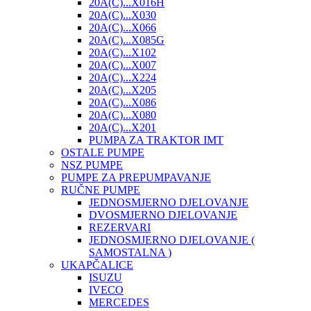
20A(C)...X016H
20A(C)...X030
20A(C)...X066
20A(C)...X085G
20A(C)...X102
20A(C)...X007
20A(C)...X224
20A(C)...X205
20A(C)...X086
20A(C)...X080
20A(C)...X201
PUMPA ZA TRAKTOR IMT
OSTALE PUMPE
NSZ PUMPE
PUMPE ZA PREPUMPAVANJE
RUČNE PUMPE
JEDNOSMJERNO DJELOVANJE
DVOSMJERNO DJELOVANJE
REZERVARI
JEDNOSMJERNO DJELOVANJE (
SAMOSTALNA )
UKAPČALICE
ISUZU
IVECO
MERCEDES