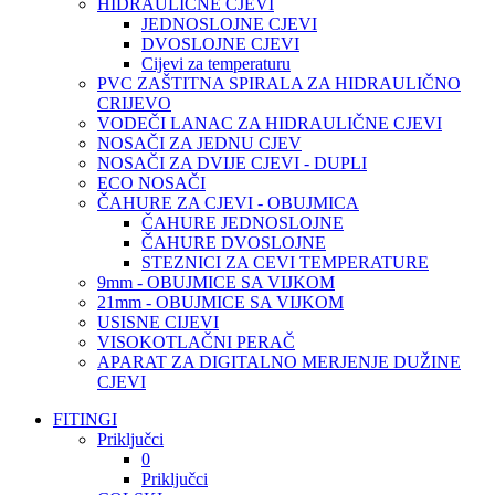
HIDRAULIČNE CJEVI
JEDNOSLOJNE CJEVI
DVOSLOJNE CJEVI
Cijevi za temperaturu
PVC ZAŠTITNA SPIRALA ZA HIDRAULIČNO
CRIJEVO
VODEČI LANAC ZA HIDRAULIČNE CJEVI
NOSAČI ZA JEDNU CJEV
NOSAČI ZA DVIJE CJEVI - DUPLI
ECO NOSAČI
ČAHURE ZA CJEVI - OBUJMICA
ČAHURE JEDNOSLOJNE
ČAHURE DVOSLOJNE
STEZNICI ZA CEVI TEMPERATURE
9mm - OBUJMICE SA VIJKOM
21mm - OBUJMICE SA VIJKOM
USISNE CIJEVI
VISOKOTLAČNI PERAČ
APARAT ZA DIGITALNO MERJENJE DUŽINE
CJEVI
FITINGI
Priključci
0
Priključci