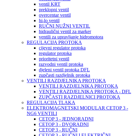
ventil KRT
preklopni ventil
overcentar ventil
hi-lo ventil
RUČNI NUŽNI VENTIL
hidraulični ventil za marker
ventili za upravljanje hidromotora
REGULACIJA PROTOKA
cijevni regulator protoka
regulator protoka
prioritetni ventil
razvodni ventil protoka
djeleni ventil protoka DFL
zupčasti razdjelnik protoka
VENTILI RAZDJELNIKA PROTOKA
VENTILI RAZDJELNIKA PROTOKA
VENTILI RAZDJELNIKA PROTOKA - DFL
ZUPČASTI RAZDJELNICI PROTOKA
REGULACIJA TLAKA
ELEKTROMAGNETSKI MODULAR CETOP 3 -
NG6 VENTILI
CETOP 3 - JEDNORADNI
CETOP 3 - DVORADNI
CETOP 3 - RUČNI
CETOP 3 - RUČNI I ELEKTRIČNI