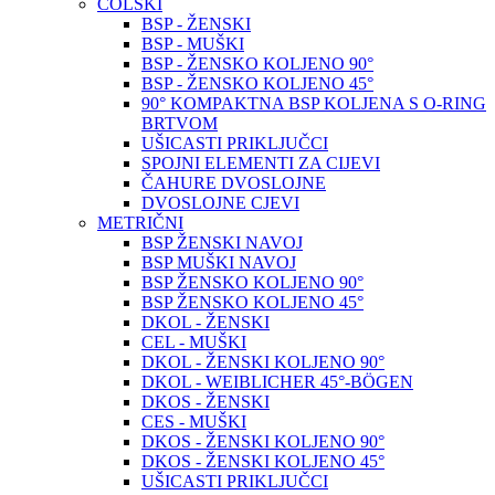
COLSKI
BSP - ŽENSKI
BSP - MUŠKI
BSP - ŽENSKO KOLJENO 90°
BSP - ŽENSKO KOLJENO 45°
90° KOMPAKTNA BSP KOLJENA S O-RING
BRTVOM
UŠICASTI PRIKLJUČCI
SPOJNI ELEMENTI ZA CIJEVI
ČAHURE DVOSLOJNE
DVOSLOJNE CJEVI
METRIČNI
BSP ŽENSKI NAVOJ
BSP MUŠKI NAVOJ
BSP ŽENSKO KOLJENO 90°
BSP ŽENSKO KOLJENO 45°
DKOL - ŽENSKI
CEL - MUŠKI
DKOL - ŽENSKI KOLJENO 90°
DKOL - WEIBLICHER 45°-BÖGEN
DKOS - ŽENSKI
CES - MUŠKI
DKOS - ŽENSKI KOLJENO 90°
DKOS - ŽENSKI KOLJENO 45°
UŠICASTI PRIKLJUČCI