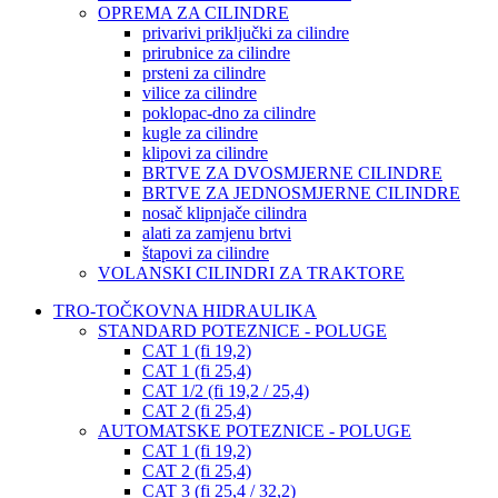
OPREMA ZA CILINDRE
privarivi priključki za cilindre
prirubnice za cilindre
prsteni za cilindre
vilice za cilindre
poklopac-dno za cilindre
kugle za cilindre
klipovi za cilindre
BRTVE ZA DVOSMJERNE CILINDRE
BRTVE ZA JEDNOSMJERNE CILINDRE
nosač klipnjače cilindra
alati za zamjenu brtvi
štapovi za cilindre
VOLANSKI CILINDRI ZA TRAKTORE
TRO-TOČKOVNA HIDRAULIKA
STANDARD POTEZNICE - POLUGE
CAT 1 (fi 19,2)
CAT 1 (fi 25,4)
CAT 1/2 (fi 19,2 / 25,4)
CAT 2 (fi 25,4)
AUTOMATSKE POTEZNICE - POLUGE
CAT 1 (fi 19,2)
CAT 2 (fi 25,4)
CAT 3 (fi 25,4 / 32,2)