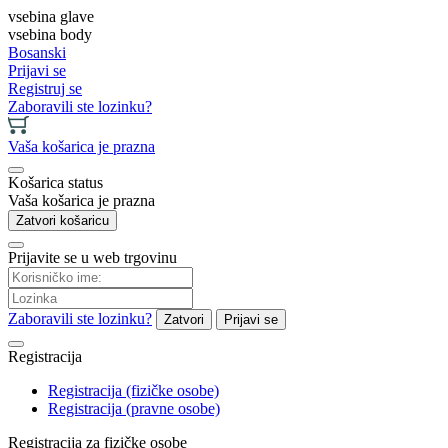
vsebina glave
vsebina body
Bosanski
Prijavi se
Registruj se
Zaboravili ste lozinku?
Vaša košarica je prazna
Košarica status
Vaša košarica je prazna
Zatvori košaricu
Prijavite se u web trgovinu
Zaboravili ste lozinku?
Zatvori
Prijavi se
Registracija
Registracija (fizičke osobe)
Registracija (pravne osobe)
Registracija za fizičke osobe