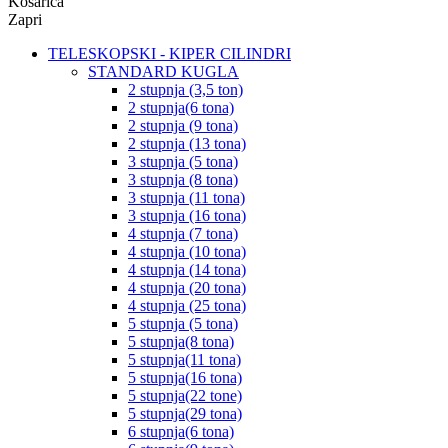
Košarica
Zapri
TELESKOPSKI - KIPER CILINDRI
STANDARD KUGLA
2 stupnja (3,5 ton)
2 stupnja(6 tona)
2 stupnja (9 tona)
2 stupnja (13 tona)
3 stupnja (5 tona)
3 stupnja (8 tona)
3 stupnja (11 tona)
3 stupnja (16 tona)
4 stupnja (7 tona)
4 stupnja (10 tona)
4 stupnja (14 tona)
4 stupnja (20 tona)
4 stupnja (25 tona)
5 stupnja (5 tona)
5 stupnja(8 tona)
5 stupnja(11 tona)
5 stupnja(16 tona)
5 stupnja(22 tone)
5 stupnja(29 tona)
6 stupnja(6 tona)