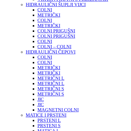
HIDRAULIČNI ŠUPLJI VIJCI
COLNI
METRIČKI
COLNI
METRIČKI
COLNI PRIGUŠNI
COLNI PRIGUŠNI
COLNI
COLNI – COLNI
HIDRAULIČNI ČEPOVI
COLNI
COLNI
METRIČKI
METRIČKI
METRIČNI L
METRIČNI L
METRIČNI S
METRIČNI S
JIC
JIC
MAGNETNI COLNI
MATICE I PRSTENI
PRSTENI L
PRSTENI S
MATICA L