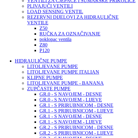
VENTILI ZA CJEPAČE I ŠUMARSKE PRIKOLICE
PLIVAJUČI VENTILI
LOAD SENSING VENTIL
REZERVNI DIJELOVI ZA HIDRAULIČNE
VENTILE
Z50
RUČKA ZA OZNAČIVANJE
poklopac ventila
Z80
P120
HIDRAULIČNE PUMPE
LITOLJEVANE PUMPE
LITOLJEVANE PUMPE ITALIAN
KLIPNE PUMPE
LITOLJEVANE PUMPE - BANANA
ZUPČASTE PUMPE
GR.0 - S NAVOJEM - DESNE
GR.0 - S NAVOJEM - LIJEVE
GR.1 - S PRIRUBNICOM - DESNE
GR.1 - S PRIRUBNICOM - LIJEVE
GR.1 - S NAVOJEM - DESNE
GR.1 - S NAVOJEM - LIJEVE
GR.2 - S PRIRUBNICOM - DESNE
GR.2 - S PRIRUBNICOM - LIJEVE