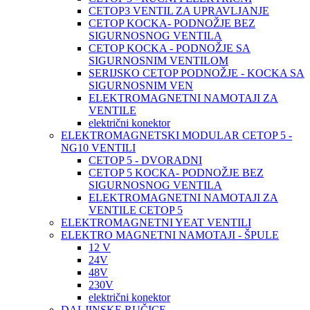
CETOP3 VENTIL ZA UPRAVLJANJE
CETOP KOCKA- PODNOŽJE BEZ
SIGURNOSNOG VENTILA
CETOP KOCKA - PODNOŽJE SA
SIGURNOSNIM VENTILOM
SERIJSKO CETOP PODNOŽJE - KOCKA SA
SIGURNOSNIM VEN
ELEKTROMAGNETNI NAMOTAJI ZA
VENTILE
električni konektor
ELEKTROMAGNETSKI MODULAR CETOP 5 -
NG10 VENTILI
CETOP 5 - DVORADNI
CETOP 5 KOCKA- PODNOŽJE BEZ
SIGURNOSNOG VENTILA
ELEKTROMAGNETNI NAMOTAJI ZA
VENTILE CETOP 5
ELEKTROMAGNETNI YEAT VENTILI
ELEKTRO MAGNETNI NAMOTAJI - ŠPULE
12 V
24V
48V
230V
električni konektor
DALJINSKE RUČICE