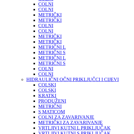
COLNI
COLNI
METRIČKI
METRIČKI
COLNI
COLNI
METRIČKI
METRIČKI
METRIČNI L
METRIČNI S
METRIČNI L
METRIČNI S
COLNI
COLNI
HIDRAULIČNI OČNI PRIKLJUČCI I CIJEVI
COLSKI
COLSKI
KRATKI
PRODUŽENI
METRIČNI
S MATICOM
COLNI ZA ZAVARIVANJE
METRIČKI ZA ZAVARIVANJE
VRTLJIVI KUTNI L PRIKLJUČAK
VRTLJIVI KUTNI S PRIKLJUČAK