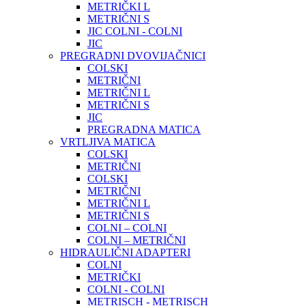
METRIČKI L
METRIČNI S
JIC COLNI - COLNI
JIC
PREGRADNI DVOVIJAČNICI
COLSKI
METRIČNI
METRIČNI L
METRIČNI S
JIC
PREGRADNA MATICA
VRTLJIVA MATICA
COLSKI
METRIČNI
COLSKI
METRIČNI
METRIČNI L
METRIČNI S
COLNI – COLNI
COLNI – METRIČNI
HIDRAULIČNI ADAPTERI
COLNI
METRIČKI
COLNI - COLNI
METRISCH - METRISCH