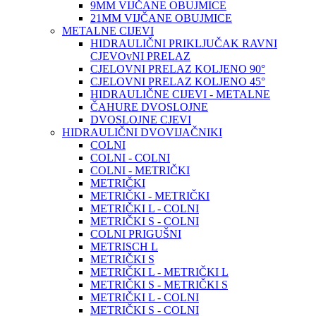
9MM VIJČANE OBUJMICE
21MM VIJČANE OBUJMICE
METALNE CIJEVI
HIDRAULIČNI PRIKLJUČAK RAVNI
CJEVOvNI PRELAZ
CJELOVNI PRELAZ KOLJENO 90°
CJELOVNI PRELAZ KOLJENO 45°
HIDRAULIČNE CIJEVI - METALNE
ČAHURE DVOSLOJNE
DVOSLOJNE CJEVI
HIDRAULIČNI DVOVIJAČNIKI
COLNI
COLNI - COLNI
COLNI - METRIČKI
METRIČKI
METRIČKI - METRIČKI
METRIČKI L - COLNI
METRIČKI S - COLNI
COLNI PRIGUŠNI
METRISCH L
METRIČKI S
METRIČKI L - METRIČKI L
METRIČKI S - METRIČKI S
METRIČKI L - COLNI
METRIČKI S - COLNI