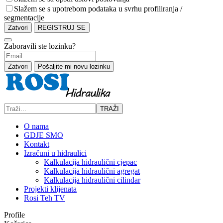
Slažem se s upotrebom podataka u svrhu profiliranja /
segmentacije
Zatvori
REGISTRUJ SE
Zaboravili ste lozinku?
Zatvori
Pošaljite mi novu lozinku
TRAŽI
O nama
GDJE SMO
Kontakt
Izračuni u hidraulici
Kalkulacija hidraulični cjepac
Kalkulacija hidraulični agregat
Kalkulacija hidraulični cilindar
Projekti klijenata
Rosi Teh TV
Profile