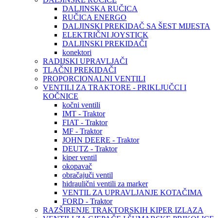
DALJINSKA RUČICA
RUČICA ENERGO
DALJINSKI PREKIDAČ SA ŠEST MIJESTA
ELEKTRIČNI JOYSTICK
DALJINSKI PREKIDAČI
konektori
RADIJSKI UPRAVLJAČI
TLAČNI PREKIDAČI
PROPORCIONALNI VENTILI
VENTILI ZA TRAKTORE - PRIKLJUČCI I
KOČNICE
kočni ventili
IMT - Traktor
FIAT - Traktor
MF - Traktor
JOHN DEERE - Traktor
DEUTZ - Traktor
kiper ventil
okopavač
obračajuči ventil
hidraulični ventili za marker
VENTIL ZA UPRAVLJANJE KOTAČIMA
FORD - Traktor
RAZŠIRENJE TRAKTORSKIH KIPER IZLAZA