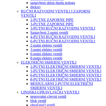
sastavljeni sklop dupla poluga
djelovi
RUČNI RAZVODNI VENTILI I ZAPORNI
VENTILI
2-PUTNE ZAPORNE PIPE
3-PUTNE ZAPORNE PIPE
3-PUTNI RUČNI RAZVODNI VENTILI
Sastavljeni 2-putni ventili
4-PUTNI RUČNI RAZVODNI VENTILI
6-PUTNI RUČNI RAZVODNI VENTILI
2-putni elektro ventili
3-putni elektro ventili
6-putni elektro ventili
8-putni elektro ventili
ELEKTRIČNI SMJERNI VENTILI
2-PUTNI ELEKTRIČNI SMJERNI VENTILI
3-PUTNI ELEKTRIČNI SMJERNI VENTILI
6-PUTNI ELEKTRIČNI SMJERNI VENTILI
8-PUTNI ELEKTRIČNI SMJERNI VENTILI
MODULARNI 2-PUTNI ELEKTRIČNI
SMJERNI VENTILI
LINIJSKI-UPRAVLJAČKI VENTILI
nepovratni cijevni ventil
blok ventil
obračajuči ventil