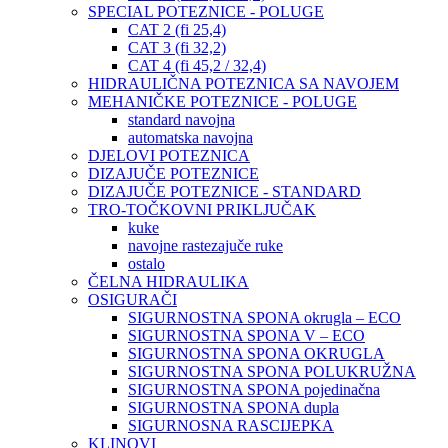
SPECIAL POTEZNICE - POLUGE
CAT 2 (fi 25,4)
CAT 3 (fi 32,2)
CAT 4 (fi 45,2 / 32,4)
HIDRAULIČNA POTEZNICA SA NAVOJEM
MEHANIČKE POTEZNICE - POLUGE
standard navojna
automatska navojna
DJELOVI POTEZNICA
DIZAJUČE POTEZNICE
DIZAJUČE POTEZNICE - STANDARD
TRO-TOČKOVNI PRIKLJUČAK
kuke
navojne rastezajuče ruke
ostalo
ČELNA HIDRAULIKA
OSIGURAČI
SIGURNOSTNA SPONA okrugla – ECO
SIGURNOSTNA SPONA V – ECO
SIGURNOSTNA SPONA OKRUGLA
SIGURNOSTNA SPONA POLUKRUŽNA
SIGURNOSTNA SPONA pojedinačna
SIGURNOSTNA SPONA dupla
SIGURNOSNA RASCIJEPKA
KLINOVI