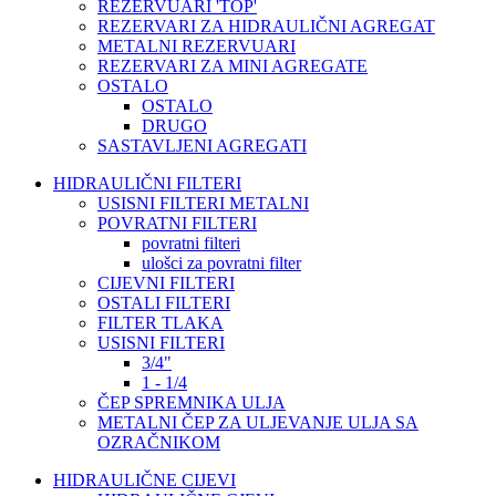
REZERVUARI 'TOP'
REZERVARI ZA HIDRAULIČNI AGREGAT
METALNI REZERVUARI
REZERVARI ZA MINI AGREGATE
OSTALO
OSTALO
DRUGO
SASTAVLJENI AGREGATI
HIDRAULIČNI FILTERI
USISNI FILTERI METALNI
POVRATNI FILTERI
povratni filteri
ulošci za povratni filter
CIJEVNI FILTERI
OSTALI FILTERI
FILTER TLAKA
USISNI FILTERI
3/4"
1 - 1/4
ČEP SPREMNIKA ULJA
METALNI ČEP ZA ULJEVANJE ULJA SA
OZRAČNIKOM
HIDRAULIČNE CIJEVI