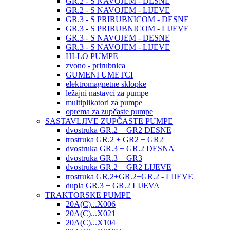
GR.2 - S NAVOJEM - DESNE
GR.2 - S NAVOJEM - LIJEVE
GR.3 - S PRIRUBNICOM - DESNE
GR.3 - S PRIRUBNICOM - LIJEVE
GR.3 - S NAVOJEM - DESNE
GR.3 - S NAVOJEM - LIJEVE
HI-LO PUMPE
zvono - prirubnica
GUMENI UMETCI
elektromagnetne sklopke
ležajni nastavci za pumpe
multiplikatori za pumpe
oprema za zupčaste pumpe
SASTAVLJIVE ZUPČASTE PUMPE
dvostruka GR.2 + GR2 DESNE
trostruka GR.2 + GR2 + GR2
dvostruka GR.3 + GR.2 DESNA
dvostruka GR.3 + GR3
dvostruka GR.2 + GR2 LIJEVE
trostruka GR.2+GR.2+GR.2 - LIJEVE
dupla GR.3 + GR.2 LIJEVA
TRAKTORSKE PUMPE
20A(C)...X006
20A(C)...X021
20A(C)...X104