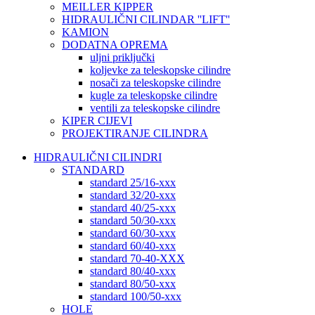
MEILLER KIPPER
HIDRAULIČNI CILINDAR ''LIFT''
KAMION
DODATNA OPREMA
uljni priključki
koljevke za teleskopske cilindre
nosači za teleskopske cilindre
kugle za teleskopske cilindre
ventili za teleskopske cilindre
KIPER CIJEVI
PROJEKTIRANJE CILINDRA
HIDRAULIČNI CILINDRI
STANDARD
standard 25/16-xxx
standard 32/20-xxx
standard 40/25-xxx
standard 50/30-xxx
standard 60/30-xxx
standard 60/40-xxx
standard 70-40-XXX
standard 80/40-xxx
standard 80/50-xxx
standard 100/50-xxx
HOLE