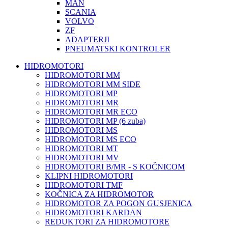
MAN
SCANIA
VOLVO
ZF
ADAPTERJI
PNEUMATSKI KONTROLER
HIDROMOTORI
HIDROMOTORI MM
HIDROMOTORI MM SIDE
HIDROMOTORI MP
HIDROMOTORI MR
HIDROMOTORI MR ECO
HIDROMOTORI MP (6 zuba)
HIDROMOTORI MS
HIDROMOTORI MS ECO
HIDROMOTORI MT
HIDROMOTORI MV
HIDROMOTORI B/MR - S KOČNICOM
KLIPNI HIDROMOTORI
HIDROMOTORI TMF
KOČNICA ZA HIDROMOTOR
HIDROMOTOR ZA POGON GUSJENICA
HIDROMOTORI KARDAN
REDUKTORI ZA HIDROMOTORE