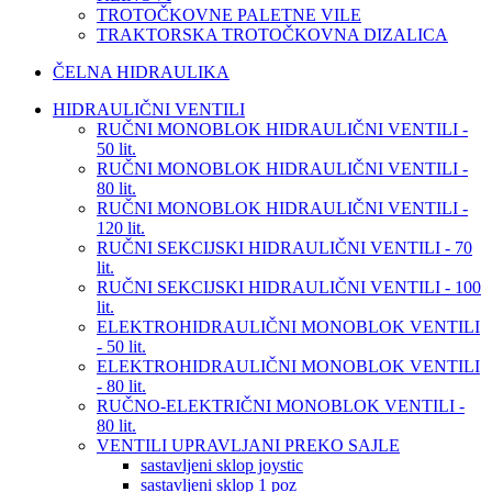
TROTOČKOVNE PALETNE VILE
TRAKTORSKA TROTOČKOVNA DIZALICA
ČELNA HIDRAULIKA
HIDRAULIČNI VENTILI
RUČNI MONOBLOK HIDRAULIČNI VENTILI -
50 lit.
RUČNI MONOBLOK HIDRAULIČNI VENTILI -
80 lit.
RUČNI MONOBLOK HIDRAULIČNI VENTILI -
120 lit.
RUČNI SEKCIJSKI HIDRAULIČNI VENTILI - 70
lit.
RUČNI SEKCIJSKI HIDRAULIČNI VENTILI - 100
lit.
ELEKTROHIDRAULIČNI MONOBLOK VENTILI
- 50 lit.
ELEKTROHIDRAULIČNI MONOBLOK VENTILI
- 80 lit.
RUČNO-ELEKTRIČNI MONOBLOK VENTILI -
80 lit.
VENTILI UPRAVLJANI PREKO SAJLE
sastavljeni sklop joystic
sastavljeni sklop 1 poz