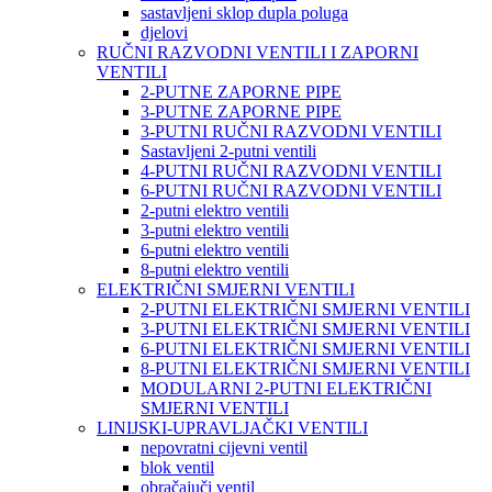
sastavljeni sklop dupla poluga
djelovi
RUČNI RAZVODNI VENTILI I ZAPORNI
VENTILI
2-PUTNE ZAPORNE PIPE
3-PUTNE ZAPORNE PIPE
3-PUTNI RUČNI RAZVODNI VENTILI
Sastavljeni 2-putni ventili
4-PUTNI RUČNI RAZVODNI VENTILI
6-PUTNI RUČNI RAZVODNI VENTILI
2-putni elektro ventili
3-putni elektro ventili
6-putni elektro ventili
8-putni elektro ventili
ELEKTRIČNI SMJERNI VENTILI
2-PUTNI ELEKTRIČNI SMJERNI VENTILI
3-PUTNI ELEKTRIČNI SMJERNI VENTILI
6-PUTNI ELEKTRIČNI SMJERNI VENTILI
8-PUTNI ELEKTRIČNI SMJERNI VENTILI
MODULARNI 2-PUTNI ELEKTRIČNI
SMJERNI VENTILI
LINIJSKI-UPRAVLJAČKI VENTILI
nepovratni cijevni ventil
blok ventil
obračajuči ventil