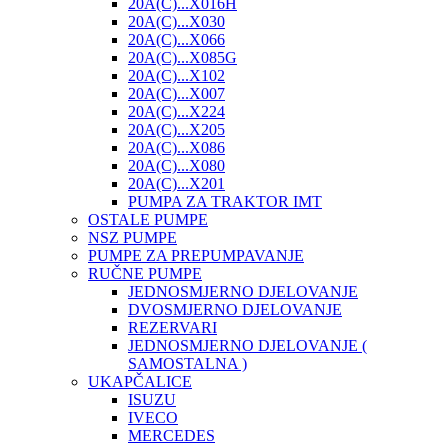
20A(C)...X016H
20A(C)...X030
20A(C)...X066
20A(C)...X085G
20A(C)...X102
20A(C)...X007
20A(C)...X224
20A(C)...X205
20A(C)...X086
20A(C)...X080
20A(C)...X201
PUMPA ZA TRAKTOR IMT
OSTALE PUMPE
NSZ PUMPE
PUMPE ZA PREPUMPAVANJE
RUČNE PUMPE
JEDNOSMJERNO DJELOVANJE
DVOSMJERNO DJELOVANJE
REZERVARI
JEDNOSMJERNO DJELOVANJE (
SAMOSTALNA )
UKAPČALICE
ISUZU
IVECO
MERCEDES