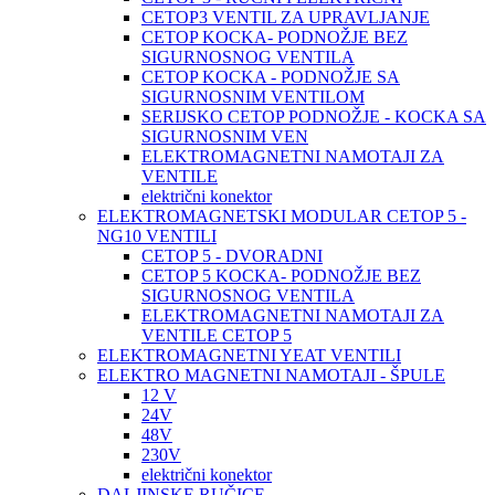
CETOP3 VENTIL ZA UPRAVLJANJE
CETOP KOCKA- PODNOŽJE BEZ
SIGURNOSNOG VENTILA
CETOP KOCKA - PODNOŽJE SA
SIGURNOSNIM VENTILOM
SERIJSKO CETOP PODNOŽJE - KOCKA SA
SIGURNOSNIM VEN
ELEKTROMAGNETNI NAMOTAJI ZA
VENTILE
električni konektor
ELEKTROMAGNETSKI MODULAR CETOP 5 -
NG10 VENTILI
CETOP 5 - DVORADNI
CETOP 5 KOCKA- PODNOŽJE BEZ
SIGURNOSNOG VENTILA
ELEKTROMAGNETNI NAMOTAJI ZA
VENTILE CETOP 5
ELEKTROMAGNETNI YEAT VENTILI
ELEKTRO MAGNETNI NAMOTAJI - ŠPULE
12 V
24V
48V
230V
električni konektor
DALJINSKE RUČICE