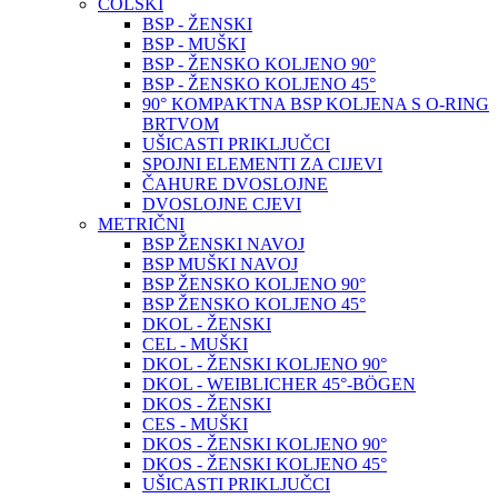
COLSKI
BSP - ŽENSKI
BSP - MUŠKI
BSP - ŽENSKO KOLJENO 90°
BSP - ŽENSKO KOLJENO 45°
90° KOMPAKTNA BSP KOLJENA S O-RING
BRTVOM
UŠICASTI PRIKLJUČCI
SPOJNI ELEMENTI ZA CIJEVI
ČAHURE DVOSLOJNE
DVOSLOJNE CJEVI
METRIČNI
BSP ŽENSKI NAVOJ
BSP MUŠKI NAVOJ
BSP ŽENSKO KOLJENO 90°
BSP ŽENSKO KOLJENO 45°
DKOL - ŽENSKI
CEL - MUŠKI
DKOL - ŽENSKI KOLJENO 90°
DKOL - WEIBLICHER 45°-BÖGEN
DKOS - ŽENSKI
CES - MUŠKI
DKOS - ŽENSKI KOLJENO 90°
DKOS - ŽENSKI KOLJENO 45°
UŠICASTI PRIKLJUČCI