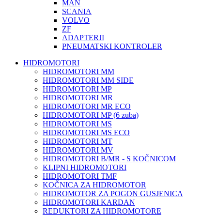
MAN
SCANIA
VOLVO
ZF
ADAPTERJI
PNEUMATSKI KONTROLER
HIDROMOTORI
HIDROMOTORI MM
HIDROMOTORI MM SIDE
HIDROMOTORI MP
HIDROMOTORI MR
HIDROMOTORI MR ECO
HIDROMOTORI MP (6 zuba)
HIDROMOTORI MS
HIDROMOTORI MS ECO
HIDROMOTORI MT
HIDROMOTORI MV
HIDROMOTORI B/MR - S KOČNICOM
KLIPNI HIDROMOTORI
HIDROMOTORI TMF
KOČNICA ZA HIDROMOTOR
HIDROMOTOR ZA POGON GUSJENICA
HIDROMOTORI KARDAN
REDUKTORI ZA HIDROMOTORE