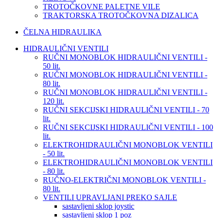
TROTOČKOVNE PALETNE VILE
TRAKTORSKA TROTOČKOVNA DIZALICA
ČELNA HIDRAULIKA
HIDRAULIČNI VENTILI
RUČNI MONOBLOK HIDRAULIČNI VENTILI -
50 lit.
RUČNI MONOBLOK HIDRAULIČNI VENTILI -
80 lit.
RUČNI MONOBLOK HIDRAULIČNI VENTILI -
120 lit.
RUČNI SEKCIJSKI HIDRAULIČNI VENTILI - 70
lit.
RUČNI SEKCIJSKI HIDRAULIČNI VENTILI - 100
lit.
ELEKTROHIDRAULIČNI MONOBLOK VENTILI
- 50 lit.
ELEKTROHIDRAULIČNI MONOBLOK VENTILI
- 80 lit.
RUČNO-ELEKTRIČNI MONOBLOK VENTILI -
80 lit.
VENTILI UPRAVLJANI PREKO SAJLE
sastavljeni sklop joystic
sastavljeni sklop 1 poz