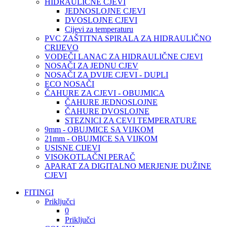
HIDRAULIČNE CJEVI
JEDNOSLOJNE CJEVI
DVOSLOJNE CJEVI
Cijevi za temperaturu
PVC ZAŠTITNA SPIRALA ZA HIDRAULIČNO
CRIJEVO
VODEČI LANAC ZA HIDRAULIČNE CJEVI
NOSAČI ZA JEDNU CJEV
NOSAČI ZA DVIJE CJEVI - DUPLI
ECO NOSAČI
ČAHURE ZA CJEVI - OBUJMICA
ČAHURE JEDNOSLOJNE
ČAHURE DVOSLOJNE
STEZNICI ZA CEVI TEMPERATURE
9mm - OBUJMICE SA VIJKOM
21mm - OBUJMICE SA VIJKOM
USISNE CIJEVI
VISOKOTLAČNI PERAČ
APARAT ZA DIGITALNO MERJENJE DUŽINE
CJEVI
FITINGI
Priključci
0
Priključci