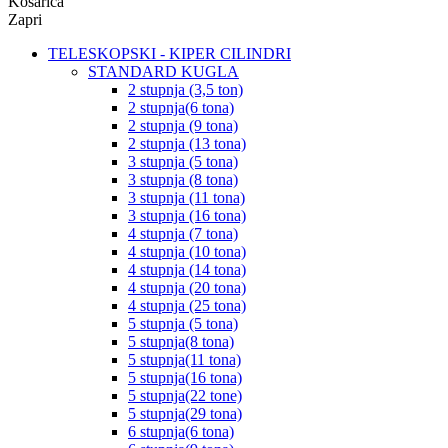
Košarica
Zapri
TELESKOPSKI - KIPER CILINDRI
STANDARD KUGLA
2 stupnja (3,5 ton)
2 stupnja(6 tona)
2 stupnja (9 tona)
2 stupnja (13 tona)
3 stupnja (5 tona)
3 stupnja (8 tona)
3 stupnja (11 tona)
3 stupnja (16 tona)
4 stupnja (7 tona)
4 stupnja (10 tona)
4 stupnja (14 tona)
4 stupnja (20 tona)
4 stupnja (25 tona)
5 stupnja (5 tona)
5 stupnja(8 tona)
5 stupnja(11 tona)
5 stupnja(16 tona)
5 stupnja(22 tone)
5 stupnja(29 tona)
6 stupnja(6 tona)