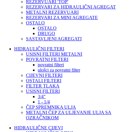
REZERVUARI 'TOP'
REZERVARI ZA HIDRAULIČNI AGREGAT
METALNI REZERVUARI
REZERVARI ZA MINI AGREGATE
OSTALO
OSTALO
DRUGO
SASTAVLJENI AGREGATI
HIDRAULIČNI FILTERI
USISNI FILTERI METALNI
POVRATNI FILTERI
povratni filteri
ulošci za povratni filter
CIJEVNI FILTERI
OSTALI FILTERI
FILTER TLAKA
USISNI FILTERI
3/4"
1 - 1/4
ČEP SPREMNIKA ULJA
METALNI ČEP ZA ULJEVANJE ULJA SA
OZRAČNIKOM
HIDRAULIČNE CIJEVI