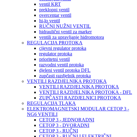
ventil KRT
preklopni ventil
overcentar ventil
hi-lo ventil
RUČNI NUŽNI VENTIL
hidraulični ventil za marker
ventili za upravljanje hidromotora
REGULACIJA PROTOKA
cijevni regulator protoka
regulator protoka
prioritetni ventil
razvodni ventil protoka
djeleni ventil protoka DFL
zupčasti razdjelnik protoka
VENTILI RAZDJELNIKA PROTOKA
VENTILI RAZDJELNIKA PROTOKA
VENTILI RAZDJELNIKA PROTOKA - DFL
ZUPČASTI RAZDJELNICI PROTOKA
REGULACIJA TLAKA
ELEKTROMAGNETSKI MODULAR CETOP 3 -
NG6 VENTILI
CETOP 3 - JEDNORADNI
CETOP 3 - DVORADNI
CETOP 3 - RUČNI
CETOP 3 - RUČNI I ELEKTRIČNI