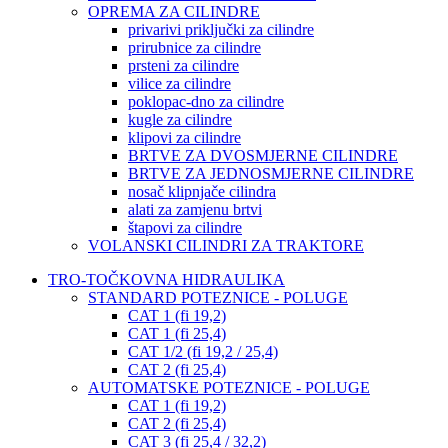
OPREMA ZA CILINDRE
privarivi priključki za cilindre
prirubnice za cilindre
prsteni za cilindre
vilice za cilindre
poklopac-dno za cilindre
kugle za cilindre
klipovi za cilindre
BRTVE ZA DVOSMJERNE CILINDRE
BRTVE ZA JEDNOSMJERNE CILINDRE
nosač klipnjače cilindra
alati za zamjenu brtvi
štapovi za cilindre
VOLANSKI CILINDRI ZA TRAKTORE
TRO-TOČKOVNA HIDRAULIKA
STANDARD POTEZNICE - POLUGE
CAT 1 (fi 19,2)
CAT 1 (fi 25,4)
CAT 1/2 (fi 19,2 / 25,4)
CAT 2 (fi 25,4)
AUTOMATSKE POTEZNICE - POLUGE
CAT 1 (fi 19,2)
CAT 2 (fi 25,4)
CAT 3 (fi 25,4 / 32,2)