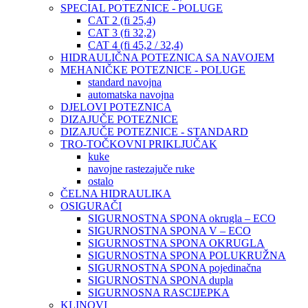
SPECIAL POTEZNICE - POLUGE
CAT 2 (fi 25,4)
CAT 3 (fi 32,2)
CAT 4 (fi 45,2 / 32,4)
HIDRAULIČNA POTEZNICA SA NAVOJEM
MEHANIČKE POTEZNICE - POLUGE
standard navojna
automatska navojna
DJELOVI POTEZNICA
DIZAJUČE POTEZNICE
DIZAJUČE POTEZNICE - STANDARD
TRO-TOČKOVNI PRIKLJUČAK
kuke
navojne rastezajuče ruke
ostalo
ČELNA HIDRAULIKA
OSIGURAČI
SIGURNOSTNA SPONA okrugla – ECO
SIGURNOSTNA SPONA V – ECO
SIGURNOSTNA SPONA OKRUGLA
SIGURNOSTNA SPONA POLUKRUŽNA
SIGURNOSTNA SPONA pojedinačna
SIGURNOSTNA SPONA dupla
SIGURNOSNA RASCIJEPKA
KLINOVI