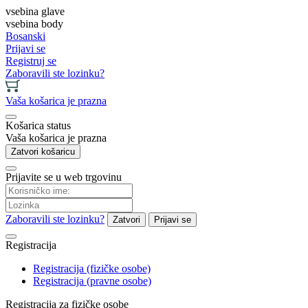
vsebina glave
vsebina body
Bosanski
Prijavi se
Registruj se
Zaboravili ste lozinku?
Vaša košarica je prazna
Košarica status
Vaša košarica je prazna
Zatvori košaricu
Prijavite se u web trgovinu
Zaboravili ste lozinku?
Zatvori
Prijavi se
Registracija
Registracija (fizičke osobe)
Registracija (pravne osobe)
Registracija za fizičke osobe