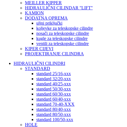
MEILLER KIPPER
HIDRAULIČNI CILINDAR ''LIFT''
KAMION
DODATNA OPREMA
uljni priključki
koljevke za teleskopske cilindre
nosači za teleskopske cilindre
kugle za teleskopske cilindre
ventili za teleskopske cilindre
KIPER CIJEVI
PROJEKTIRANJE CILINDRA
HIDRAULIČNI CILINDRI
STANDARD
standard 25/16-xxx
standard 32/20-xxx
standard 40/25-xxx
standard 50/30-xxx
standard 60/30-xxx
standard 60/40-xxx
standard 70-40-XXX
standard 80/40-xxx
standard 80/50-xxx
standard 100/50-xxx
HOLE