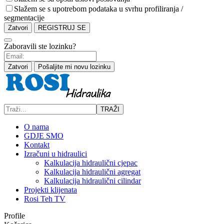
Slažem se s upotrebom podataka u svrhu profiliranja /
segmentacije
Zatvori
REGISTRUJ SE
Zaboravili ste lozinku?
Zatvori
Pošaljite mi novu lozinku
TRAŽI
O nama
GDJE SMO
Kontakt
Izračuni u hidraulici
Kalkulacija hidraulični cjepac
Kalkulacija hidraulični agregat
Kalkulacija hidraulični cilindar
Projekti klijenata
Rosi Teh TV
Profile