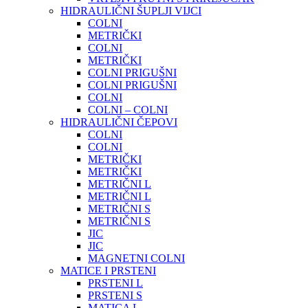
HIDRAULIČNI ŠUPLJI VIJCI
COLNI
METRIČKI
COLNI
METRIČKI
COLNI PRIGUŠNI
COLNI PRIGUŠNI
COLNI
COLNI – COLNI
HIDRAULIČNI ČEPOVI
COLNI
COLNI
METRIČKI
METRIČKI
METRIČNI L
METRIČNI L
METRIČNI S
METRIČNI S
JIC
JIC
MAGNETNI COLNI
MATICE I PRSTENI
PRSTENI L
PRSTENI S
MATICA L