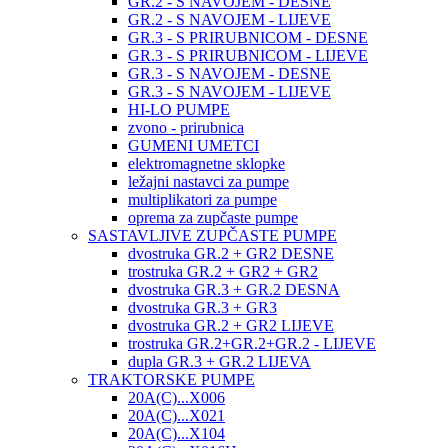
GR.2 - S NAVOJEM - DESNE
GR.2 - S NAVOJEM - LIJEVE
GR.3 - S PRIRUBNICOM - DESNE
GR.3 - S PRIRUBNICOM - LIJEVE
GR.3 - S NAVOJEM - DESNE
GR.3 - S NAVOJEM - LIJEVE
HI-LO PUMPE
zvono - prirubnica
GUMENI UMETCI
elektromagnetne sklopke
ležajni nastavci za pumpe
multiplikatori za pumpe
oprema za zupčaste pumpe
SASTAVLJIVE ZUPČASTE PUMPE
dvostruka GR.2 + GR2 DESNE
trostruka GR.2 + GR2 + GR2
dvostruka GR.3 + GR.2 DESNA
dvostruka GR.3 + GR3
dvostruka GR.2 + GR2 LIJEVE
trostruka GR.2+GR.2+GR.2 - LIJEVE
dupla GR.3 + GR.2 LIJEVA
TRAKTORSKE PUMPE
20A(C)...X006
20A(C)...X021
20A(C)...X104