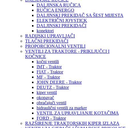
DALJINSKA RUČICA
RUČICA ENERGO
DALJINSKI PREKIDAČ SA ŠEST MIJESTA
ELEKTRIČNI JOYSTICK
DALJINSKI PREKIDAČI
konektori
RADIJSKI UPRAVLJAČI
TLAČNI PREKIDAČI
PROPORCIONALNI VENTILI
VENTILI ZA TRAKTORE - PRIKLJUČCI I
KOČNICE
kočni ventili
IMT - Traktor
FIAT - Traktor
MF - Traktor
JOHN DEERE - Traktor
DEUTZ - Traktor
kiper ventil
okopavač
obračajuči ventil
hidraulični ventili za marker
VENTIL ZA UPRAVLJANJE KOTAČIMA
FORD - Traktor
RAZŠIRENJE TRAKTORSKIH KIPER IZLAZA