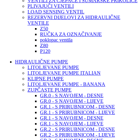
VENTILI ZA CJEPAČE I ŠUMARSKE PRIKOLICE
PLIVAJUČI VENTILI
LOAD SENSING VENTIL
REZERVNI DIJELOVI ZA HIDRAULIČNE
VENTILE
Z50
RUČKA ZA OZNAČIVANJE
poklopac ventila
Z80
P120
HIDRAULIČNE PUMPE
LITOLJEVANE PUMPE
LITOLJEVANE PUMPE ITALIAN
KLIPNE PUMPE
LITOLJEVANE PUMPE - BANANA
ZUPČASTE PUMPE
GR.0 - S NAVOJEM - DESNE
GR.0 - S NAVOJEM - LIJEVE
GR.1 - S PRIRUBNICOM - DESNE
GR.1 - S PRIRUBNICOM - LIJEVE
GR.1 - S NAVOJEM - DESNE
GR.1 - S NAVOJEM - LIJEVE
GR.2 - S PRIRUBNICOM - DESNE
GR.2 - S PRIRUBNICOM - LIJEVE