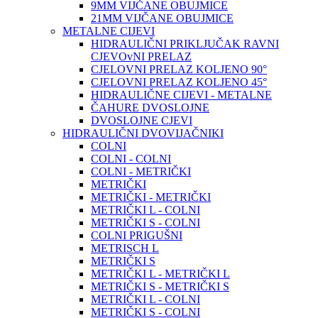
9MM VIJČANE OBUJMICE
21MM VIJČANE OBUJMICE
METALNE CIJEVI
HIDRAULIČNI PRIKLJUČAK RAVNI
CJEVOvNI PRELAZ
CJELOVNI PRELAZ KOLJENO 90°
CJELOVNI PRELAZ KOLJENO 45°
HIDRAULIČNE CIJEVI - METALNE
ČAHURE DVOSLOJNE
DVOSLOJNE CJEVI
HIDRAULIČNI DVOVIJAČNIKI
COLNI
COLNI - COLNI
COLNI - METRIČKI
METRIČKI
METRIČKI - METRIČKI
METRIČKI L - COLNI
METRIČKI S - COLNI
COLNI PRIGUŠNI
METRISCH L
METRIČKI S
METRIČKI L - METRIČKI L
METRIČKI S - METRIČKI S
METRIČKI L - COLNI
METRIČKI S - COLNI