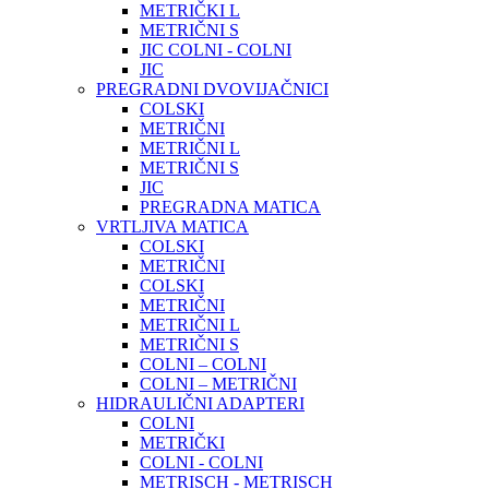
METRIČKI L
METRIČNI S
JIC COLNI - COLNI
JIC
PREGRADNI DVOVIJAČNICI
COLSKI
METRIČNI
METRIČNI L
METRIČNI S
JIC
PREGRADNA MATICA
VRTLJIVA MATICA
COLSKI
METRIČNI
COLSKI
METRIČNI
METRIČNI L
METRIČNI S
COLNI – COLNI
COLNI – METRIČNI
HIDRAULIČNI ADAPTERI
COLNI
METRIČKI
COLNI - COLNI
METRISCH - METRISCH