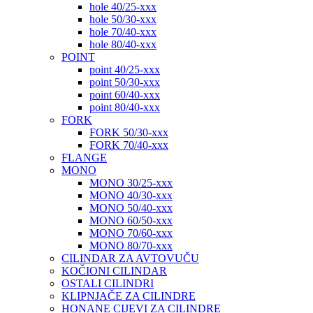
hole 40/25-xxx
hole 50/30-xxx
hole 70/40-xxx
hole 80/40-xxx
POINT
point 40/25-xxx
point 50/30-xxx
point 60/40-xxx
point 80/40-xxx
FORK
FORK 50/30-xxx
FORK 70/40-xxx
FLANGE
MONO
MONO 30/25-xxx
MONO 40/30-xxx
MONO 50/40-xxx
MONO 60/50-xxx
MONO 70/60-xxx
MONO 80/70-xxx
CILINDAR ZA AVTOVUČU
KOČIONI CILINDAR
OSTALI CILINDRI
KLIPNJAČE ZA CILINDRE
HONANE CIJEVI ZA CILINDRE