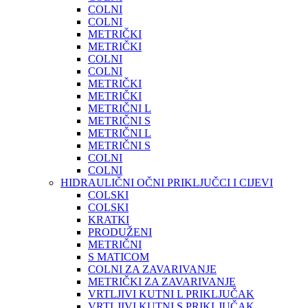
COLNI
COLNI
METRIČKI
METRIČKI
COLNI
COLNI
METRIČKI
METRIČKI
METRIČNI L
METRIČNI S
METRIČNI L
METRIČNI S
COLNI
COLNI
HIDRAULIČNI OČNI PRIKLJUČCI I CIJEVI
COLSKI
COLSKI
KRATKI
PRODUŽENI
METRIČNI
S MATICOM
COLNI ZA ZAVARIVANJE
METRIČKI ZA ZAVARIVANJE
VRTLJIVI KUTNI L PRIKLJUČAK
VRTLJIVI KUTNI S PRIKLJUČAK