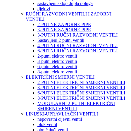
sastavljeni sklop dupla poluga
djelovi
RUČNI RAZVODNI VENTILI I ZAPORNI
VENTILI
2-PUTNE ZAPORNE PIPE
3-PUTNE ZAPORNE PIPE
3-PUTNI RUČNI RAZVODNI VENTILI
Sastavljeni 2-putni ventili
4-PUTNI RUČNI RAZVODNI VENTILI
6-PUTNI RUČNI RAZVODNI VENTILI
2-putni elektro ventili
3-putni elektro ventili
6-putni elektro ventili
8-putni elektro ventili
ELEKTRIČNI SMJERNI VENTILI
2-PUTNI ELEKTRIČNI SMJERNI VENTILI
3-PUTNI ELEKTRIČNI SMJERNI VENTILI
6-PUTNI ELEKTRIČNI SMJERNI VENTILI
8-PUTNI ELEKTRIČNI SMJERNI VENTILI
MODULARNI 2-PUTNI ELEKTRIČNI
SMJERNI VENTILI
LINIJSKI-UPRAVLJAČKI VENTILI
nepovratni cijevni ventil
blok ventil
obračajuči ventil