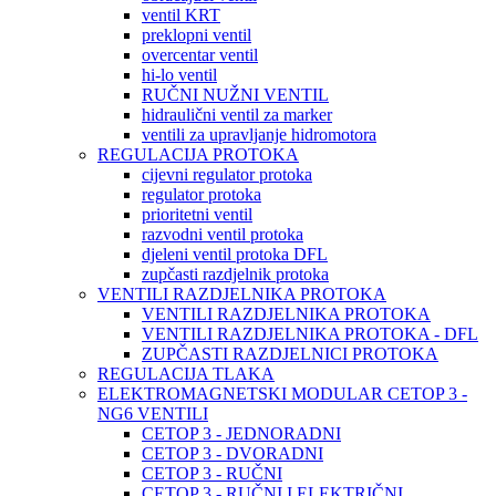
ventil KRT
preklopni ventil
overcentar ventil
hi-lo ventil
RUČNI NUŽNI VENTIL
hidraulični ventil za marker
ventili za upravljanje hidromotora
REGULACIJA PROTOKA
cijevni regulator protoka
regulator protoka
prioritetni ventil
razvodni ventil protoka
djeleni ventil protoka DFL
zupčasti razdjelnik protoka
VENTILI RAZDJELNIKA PROTOKA
VENTILI RAZDJELNIKA PROTOKA
VENTILI RAZDJELNIKA PROTOKA - DFL
ZUPČASTI RAZDJELNICI PROTOKA
REGULACIJA TLAKA
ELEKTROMAGNETSKI MODULAR CETOP 3 -
NG6 VENTILI
CETOP 3 - JEDNORADNI
CETOP 3 - DVORADNI
CETOP 3 - RUČNI
CETOP 3 - RUČNI I ELEKTRIČNI