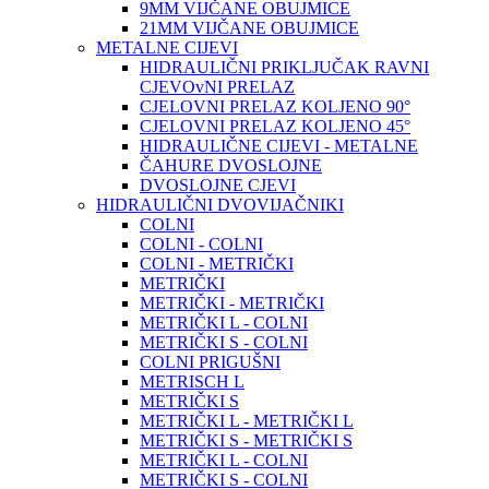
9MM VIJČANE OBUJMICE
21MM VIJČANE OBUJMICE
METALNE CIJEVI
HIDRAULIČNI PRIKLJUČAK RAVNI
CJEVOvNI PRELAZ
CJELOVNI PRELAZ KOLJENO 90°
CJELOVNI PRELAZ KOLJENO 45°
HIDRAULIČNE CIJEVI - METALNE
ČAHURE DVOSLOJNE
DVOSLOJNE CJEVI
HIDRAULIČNI DVOVIJAČNIKI
COLNI
COLNI - COLNI
COLNI - METRIČKI
METRIČKI
METRIČKI - METRIČKI
METRIČKI L - COLNI
METRIČKI S - COLNI
COLNI PRIGUŠNI
METRISCH L
METRIČKI S
METRIČKI L - METRIČKI L
METRIČKI S - METRIČKI S
METRIČKI L - COLNI
METRIČKI S - COLNI