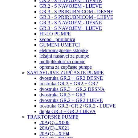
GR.2 - S NAVOJEM - DESNE
GR.2 - S NAVOJEM - LIJEVE
GR.3 - S PRIRUBNICOM - DESNE
GR.3 - S PRIRUBNICOM - LIJEVE
GR.3 - S NAVOJEM - DESNE
GR.3 - S NAVOJEM - LIJEVE
HI-LO PUMPE
zvono - prirubnica
GUMENI UMETCI
elektromagnetne sklopke
ležajni nastavci za pumpe
multiplikatori za pumpe
oprema za zupčaste pumpe
SASTAVLJIVE ZUPČASTE PUMPE
dvostruka GR.2 + GR2 DESNE
trostruka GR.2 + GR2 + GR2
dvostruka GR.3 + GR.2 DESNA
dvostruka GR.3 + GR3
dvostruka GR.2 + GR2 LIJEVE
trostruka GR.2+GR.2+GR.2 - LIJEVE
dupla GR.3 + GR.2 LIJEVA
TRAKTORSKE PUMPE
20A(C)...X006
20A(C)...X021
20A(C)...X104