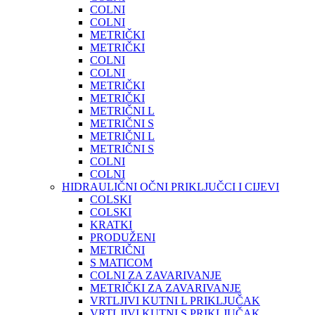
COLNI
COLNI
METRIČKI
METRIČKI
COLNI
COLNI
METRIČKI
METRIČKI
METRIČNI L
METRIČNI S
METRIČNI L
METRIČNI S
COLNI
COLNI
HIDRAULIČNI OČNI PRIKLJUČCI I CIJEVI
COLSKI
COLSKI
KRATKI
PRODUŽENI
METRIČNI
S MATICOM
COLNI ZA ZAVARIVANJE
METRIČKI ZA ZAVARIVANJE
VRTLJIVI KUTNI L PRIKLJUČAK
VRTLJIVI KUTNI S PRIKLJUČAK