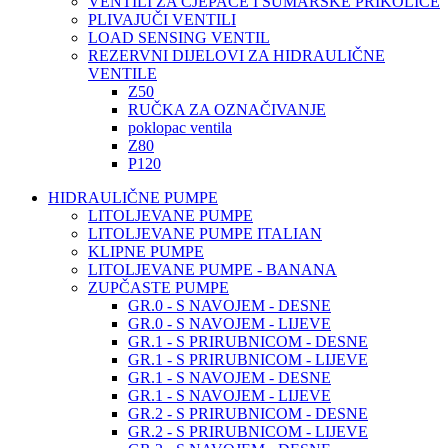
VENTILI ZA CJEPAČE I ŠUMARSKE PRIKOLICE
PLIVAJUČI VENTILI
LOAD SENSING VENTIL
REZERVNI DIJELOVI ZA HIDRAULIČNE
VENTILE
Z50
RUČKA ZA OZNAČIVANJE
poklopac ventila
Z80
P120
HIDRAULIČNE PUMPE
LITOLJEVANE PUMPE
LITOLJEVANE PUMPE ITALIAN
KLIPNE PUMPE
LITOLJEVANE PUMPE - BANANA
ZUPČASTE PUMPE
GR.0 - S NAVOJEM - DESNE
GR.0 - S NAVOJEM - LIJEVE
GR.1 - S PRIRUBNICOM - DESNE
GR.1 - S PRIRUBNICOM - LIJEVE
GR.1 - S NAVOJEM - DESNE
GR.1 - S NAVOJEM - LIJEVE
GR.2 - S PRIRUBNICOM - DESNE
GR.2 - S PRIRUBNICOM - LIJEVE