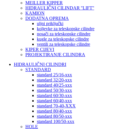
MEILLER KIPPER
HIDRAULIČNI CILINDAR ''LIFT''
KAMION
DODATNA OPREMA
uljni priključki
koljevke za teleskopske cilindre
nosači za teleskopske cilindre
kugle za teleskopske cilindre
ventili za teleskopske cilindre
KIPER CIJEVI
PROJEKTIRANJE CILINDRA
HIDRAULIČNI CILINDRI
STANDARD
standard 25/16-xxx
standard 32/20-xxx
standard 40/25-xxx
standard 50/30-xxx
standard 60/30-xxx
standard 60/40-xxx
standard 70-40-XXX
standard 80/40-xxx
standard 80/50-xxx
standard 100/50-xxx
HOLE