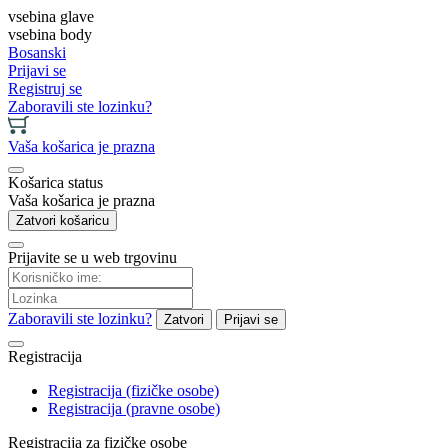
vsebina glave
vsebina body
Bosanski
Prijavi se
Registruj se
Zaboravili ste lozinku?
Vaša košarica je prazna
Košarica status
Vaša košarica je prazna
Zatvori košaricu
Prijavite se u web trgovinu
Zaboravili ste lozinku?
Zatvori
Prijavi se
Registracija
Registracija (fizičke osobe)
Registracija (pravne osobe)
Registracija za fizičke osobe