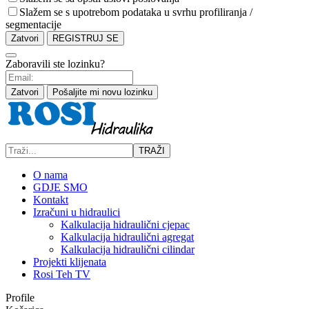
Slažem se s upotrebom podataka u svrhu profiliranja /
segmentacije
Zatvori
REGISTRUJ SE
Zaboravili ste lozinku?
Zatvori
Pošaljite mi novu lozinku
TRAŽI
O nama
GDJE SMO
Kontakt
Izračuni u hidraulici
Kalkulacija hidraulični cjepac
Kalkulacija hidraulični agregat
Kalkulacija hidraulični cilindar
Projekti klijenata
Rosi Teh TV
Profile