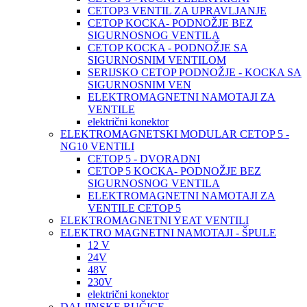
CETOP3 VENTIL ZA UPRAVLJANJE
CETOP KOCKA- PODNOŽJE BEZ
SIGURNOSNOG VENTILA
CETOP KOCKA - PODNOŽJE SA
SIGURNOSNIM VENTILOM
SERIJSKO CETOP PODNOŽJE - KOCKA SA
SIGURNOSNIM VEN
ELEKTROMAGNETNI NAMOTAJI ZA
VENTILE
električni konektor
ELEKTROMAGNETSKI MODULAR CETOP 5 -
NG10 VENTILI
CETOP 5 - DVORADNI
CETOP 5 KOCKA- PODNOŽJE BEZ
SIGURNOSNOG VENTILA
ELEKTROMAGNETNI NAMOTAJI ZA
VENTILE CETOP 5
ELEKTROMAGNETNI YEAT VENTILI
ELEKTRO MAGNETNI NAMOTAJI - ŠPULE
12 V
24V
48V
230V
električni konektor
DALJINSKE RUČICE