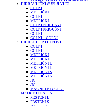
HIDRAULIČNI ŠUPLJI VIJCI
COLNI
METRIČKI
COLNI
METRIČKI
COLNI PRIGUŠNI
COLNI PRIGUŠNI
COLNI
COLNI – COLNI
HIDRAULIČNI ČEPOVI
COLNI
COLNI
METRIČKI
METRIČKI
METRIČNI L
METRIČNI L
METRIČNI S
METRIČNI S
JIC
JIC
MAGNETNI COLNI
MATICE I PRSTENI
PRSTENI L
PRSTENI S
MATICA L