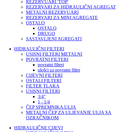
REZERVUARI 'TOP'
REZERVARI ZA HIDRAULIČNI AGREGAT
METALNI REZERVUARI
REZERVARI ZA MINI AGREGATE
OSTALO
OSTALO
DRUGO
SASTAVLJENI AGREGATI
HIDRAULIČNI FILTERI
USISNI FILTERI METALNI
POVRATNI FILTERI
povratni filteri
ulošci za povratni filter
CIJEVNI FILTERI
OSTALI FILTERI
FILTER TLAKA
USISNI FILTERI
3/4"
1 - 1/4
ČEP SPREMNIKA ULJA
METALNI ČEP ZA ULJEVANJE ULJA SA
OZRAČNIKOM
HIDRAULIČNE CIJEVI