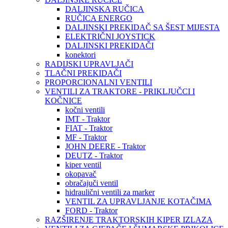
DALJINSKA RUČICA
RUČICA ENERGO
DALJINSKI PREKIDAČ SA ŠEST MIJESTA
ELEKTRIČNI JOYSTICK
DALJINSKI PREKIDAČI
konektori
RADIJSKI UPRAVLJAČI
TLAČNI PREKIDAČI
PROPORCIONALNI VENTILI
VENTILI ZA TRAKTORE - PRIKLJUČCI I
KOČNICE
kočni ventili
IMT - Traktor
FIAT - Traktor
MF - Traktor
JOHN DEERE - Traktor
DEUTZ - Traktor
kiper ventil
okopavač
obračajuči ventil
hidraulični ventili za marker
VENTIL ZA UPRAVLJANJE KOTAČIMA
FORD - Traktor
RAZŠIRENJE TRAKTORSKIH KIPER IZLAZA