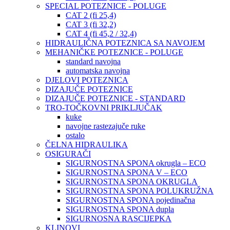
SPECIAL POTEZNICE - POLUGE
CAT 2 (fi 25,4)
CAT 3 (fi 32,2)
CAT 4 (fi 45,2 / 32,4)
HIDRAULIČNA POTEZNICA SA NAVOJEM
MEHANIČKE POTEZNICE - POLUGE
standard navojna
automatska navojna
DJELOVI POTEZNICA
DIZAJUČE POTEZNICE
DIZAJUČE POTEZNICE - STANDARD
TRO-TOČKOVNI PRIKLJUČAK
kuke
navojne rastezajuče ruke
ostalo
ČELNA HIDRAULIKA
OSIGURAČI
SIGURNOSTNA SPONA okrugla – ECO
SIGURNOSTNA SPONA V – ECO
SIGURNOSTNA SPONA OKRUGLA
SIGURNOSTNA SPONA POLUKRUŽNA
SIGURNOSTNA SPONA pojedinačna
SIGURNOSTNA SPONA dupla
SIGURNOSNA RASCIJEPKA
KLINOVI