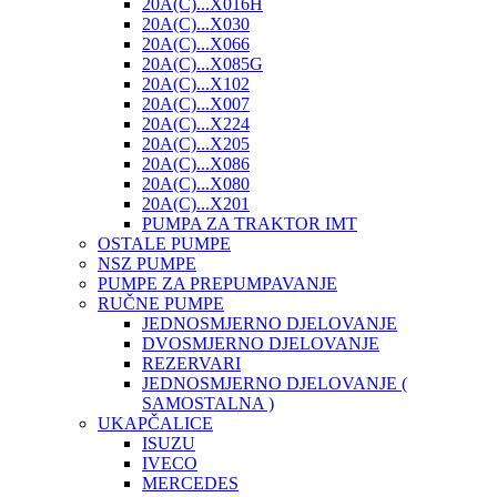
20A(C)...X016H
20A(C)...X030
20A(C)...X066
20A(C)...X085G
20A(C)...X102
20A(C)...X007
20A(C)...X224
20A(C)...X205
20A(C)...X086
20A(C)...X080
20A(C)...X201
PUMPA ZA TRAKTOR IMT
OSTALE PUMPE
NSZ PUMPE
PUMPE ZA PREPUMPAVANJE
RUČNE PUMPE
JEDNOSMJERNO DJELOVANJE
DVOSMJERNO DJELOVANJE
REZERVARI
JEDNOSMJERNO DJELOVANJE (
SAMOSTALNA )
UKAPČALICE
ISUZU
IVECO
MERCEDES