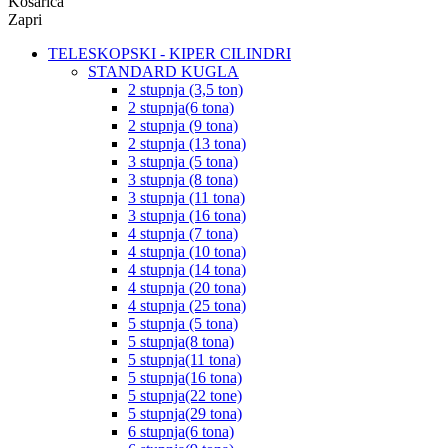
Košarica
Zapri
TELESKOPSKI - KIPER CILINDRI
STANDARD KUGLA
2 stupnja (3,5 ton)
2 stupnja(6 tona)
2 stupnja (9 tona)
2 stupnja (13 tona)
3 stupnja (5 tona)
3 stupnja (8 tona)
3 stupnja (11 tona)
3 stupnja (16 tona)
4 stupnja (7 tona)
4 stupnja (10 tona)
4 stupnja (14 tona)
4 stupnja (20 tona)
4 stupnja (25 tona)
5 stupnja (5 tona)
5 stupnja(8 tona)
5 stupnja(11 tona)
5 stupnja(16 tona)
5 stupnja(22 tone)
5 stupnja(29 tona)
6 stupnja(6 tona)