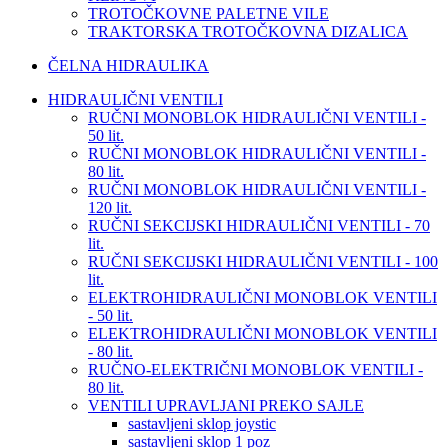
TROTOČKOVNE PALETNE VILE
TRAKTORSKA TROTOČKOVNA DIZALICA
ČELNA HIDRAULIKA
HIDRAULIČNI VENTILI
RUČNI MONOBLOK HIDRAULIČNI VENTILI -
50 lit.
RUČNI MONOBLOK HIDRAULIČNI VENTILI -
80 lit.
RUČNI MONOBLOK HIDRAULIČNI VENTILI -
120 lit.
RUČNI SEKCIJSKI HIDRAULIČNI VENTILI - 70
lit.
RUČNI SEKCIJSKI HIDRAULIČNI VENTILI - 100
lit.
ELEKTROHIDRAULIČNI MONOBLOK VENTILI
- 50 lit.
ELEKTROHIDRAULIČNI MONOBLOK VENTILI
- 80 lit.
RUČNO-ELEKTRIČNI MONOBLOK VENTILI -
80 lit.
VENTILI UPRAVLJANI PREKO SAJLE
sastavljeni sklop joystic
sastavljeni sklop 1 poz