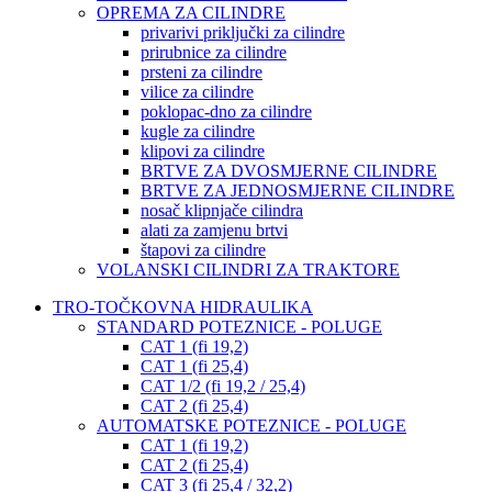
OPREMA ZA CILINDRE
privarivi priključki za cilindre
prirubnice za cilindre
prsteni za cilindre
vilice za cilindre
poklopac-dno za cilindre
kugle za cilindre
klipovi za cilindre
BRTVE ZA DVOSMJERNE CILINDRE
BRTVE ZA JEDNOSMJERNE CILINDRE
nosač klipnjače cilindra
alati za zamjenu brtvi
štapovi za cilindre
VOLANSKI CILINDRI ZA TRAKTORE
TRO-TOČKOVNA HIDRAULIKA
STANDARD POTEZNICE - POLUGE
CAT 1 (fi 19,2)
CAT 1 (fi 25,4)
CAT 1/2 (fi 19,2 / 25,4)
CAT 2 (fi 25,4)
AUTOMATSKE POTEZNICE - POLUGE
CAT 1 (fi 19,2)
CAT 2 (fi 25,4)
CAT 3 (fi 25,4 / 32,2)