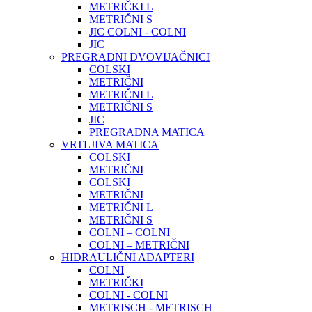
METRIČKI L
METRIČNI S
JIC COLNI - COLNI
JIC
PREGRADNI DVOVIJAČNICI
COLSKI
METRIČNI
METRIČNI L
METRIČNI S
JIC
PREGRADNA MATICA
VRTLJIVA MATICA
COLSKI
METRIČNI
COLSKI
METRIČNI
METRIČNI L
METRIČNI S
COLNI – COLNI
COLNI – METRIČNI
HIDRAULIČNI ADAPTERI
COLNI
METRIČKI
COLNI - COLNI
METRISCH - METRISCH