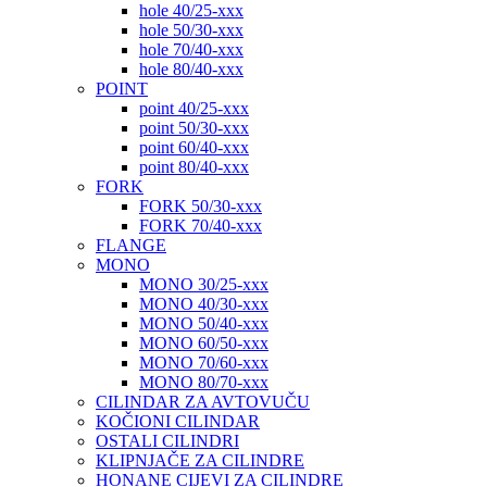
hole 40/25-xxx
hole 50/30-xxx
hole 70/40-xxx
hole 80/40-xxx
POINT
point 40/25-xxx
point 50/30-xxx
point 60/40-xxx
point 80/40-xxx
FORK
FORK 50/30-xxx
FORK 70/40-xxx
FLANGE
MONO
MONO 30/25-xxx
MONO 40/30-xxx
MONO 50/40-xxx
MONO 60/50-xxx
MONO 70/60-xxx
MONO 80/70-xxx
CILINDAR ZA AVTOVUČU
KOČIONI CILINDAR
OSTALI CILINDRI
KLIPNJAČE ZA CILINDRE
HONANE CIJEVI ZA CILINDRE