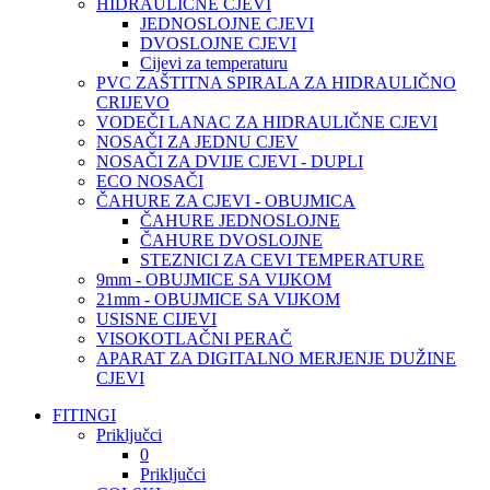
HIDRAULIČNE CJEVI
JEDNOSLOJNE CJEVI
DVOSLOJNE CJEVI
Cijevi za temperaturu
PVC ZAŠTITNA SPIRALA ZA HIDRAULIČNO
CRIJEVO
VODEČI LANAC ZA HIDRAULIČNE CJEVI
NOSAČI ZA JEDNU CJEV
NOSAČI ZA DVIJE CJEVI - DUPLI
ECO NOSAČI
ČAHURE ZA CJEVI - OBUJMICA
ČAHURE JEDNOSLOJNE
ČAHURE DVOSLOJNE
STEZNICI ZA CEVI TEMPERATURE
9mm - OBUJMICE SA VIJKOM
21mm - OBUJMICE SA VIJKOM
USISNE CIJEVI
VISOKOTLAČNI PERAČ
APARAT ZA DIGITALNO MERJENJE DUŽINE
CJEVI
FITINGI
Priključci
0
Priključci