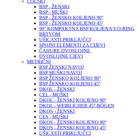
COLSKI
BSP - ŽENSKI
BSP - MUŠKI
BSP - ŽENSKO KOLJENO 90°
BSP - ŽENSKO KOLJENO 45°
90° KOMPAKTNA BSP KOLJENA S O-RING
BRTVOM
UŠICASTI PRIKLJUČCI
SPOJNI ELEMENTI ZA CIJEVI
ČAHURE DVOSLOJNE
DVOSLOJNE CJEVI
METRIČNI
BSP ŽENSKI NAVOJ
BSP MUŠKI NAVOJ
BSP ŽENSKO KOLJENO 90°
BSP ŽENSKO KOLJENO 45°
DKOL - ŽENSKI
CEL - MUŠKI
DKOL - ŽENSKI KOLJENO 90°
DKOL - WEIBLICHER 45°-BÖGEN
DKOS - ŽENSKI
CES - MUŠKI
DKOS - ŽENSKI KOLJENO 90°
DKOS - ŽENSKI KOLJENO 45°
UŠICASTI PRIKLJUČCI