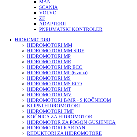
MAN
SCANIA
VOLVO
ZF
ADAPTERJI
PNEUMATSKI KONTROLER
HIDROMOTORI
HIDROMOTORI MM
HIDROMOTORI MM SIDE
HIDROMOTORI MP
HIDROMOTORI MR
HIDROMOTORI MR ECO
HIDROMOTORI MP (6 zuba)
HIDROMOTORI MS
HIDROMOTORI MS ECO
HIDROMOTORI MT
HIDROMOTORI MV
HIDROMOTORI B/MR - S KOČNICOM
KLIPNI HIDROMOTORI
HIDROMOTORI TMF
KOČNICA ZA HIDROMOTOR
HIDROMOTOR ZA POGON GUSJENICA
HIDROMOTORI KARDAN
REDUKTORI ZA HIDROMOTORE