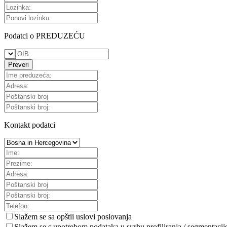
Podatci o PREDUZEĆU
Preveri
Kontakt podatci
Slažem se sa
opštii uslovi poslovanja
Slažem se s upotrebom podataka u svrhu profiliranja / segmentacij