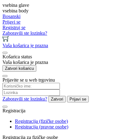
vsebina glave
vsebina body
Bosanski
Prijavi se
Registruj se
Zaboravili ste lozinku?
Vaša košarica je prazna
Košarica status
Vaša košarica je prazna
Zatvori košaricu
Prijavite se u web trgovinu
Zaboravili ste lozinku?
Zatvori
Prijavi se
Registracija
Registracija (fizičke osobe)
Registracija (pravne osobe)
Registracija za fizičke osobe