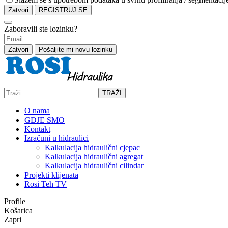
Zatvori
REGISTRUJ SE
Zaboravili ste lozinku?
Zatvori
Pošaljite mi novu lozinku
TRAŽI
O nama
GDJE SMO
Kontakt
Izračuni u hidraulici
Kalkulacija hidraulični cjepac
Kalkulacija hidraulični agregat
Kalkulacija hidraulični cilindar
Projekti klijenata
Rosi Teh TV
Profile
Košarica
Zapri