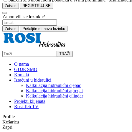
Zatvori
REGISTRUJ SE
Zaboravili ste lozinku?
Zatvori
Pošaljite mi novu lozinku
TRAŽI
O nama
GDJE SMO
Kontakt
Izračuni u hidraulici
Kalkulacija hidraulični cjepac
Kalkulacija hidraulični agregat
Kalkulacija hidraulični cilindar
Projekti klijenata
Rosi Teh TV
Profile
Košarica
Zapri