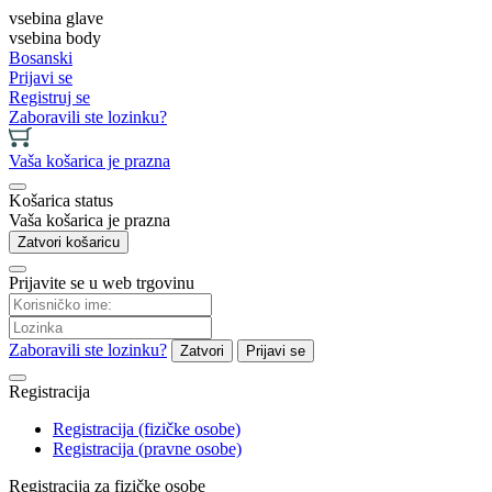
vsebina glave
vsebina body
Bosanski
Prijavi se
Registruj se
Zaboravili ste lozinku?
Vaša košarica je prazna
Košarica status
Vaša košarica je prazna
Zatvori košaricu
Prijavite se u web trgovinu
Zaboravili ste lozinku?
Zatvori
Prijavi se
Registracija
Registracija (fizičke osobe)
Registracija (pravne osobe)
Registracija za fizičke osobe