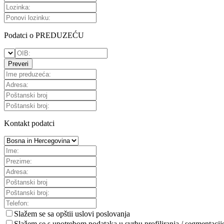
Podatci o PREDUZEĆU
Preveri
Kontakt podatci
Slažem se sa
opštii uslovi poslovanja
Slažem se s upotrebom podataka u svrhu profiliranja / segmentacij