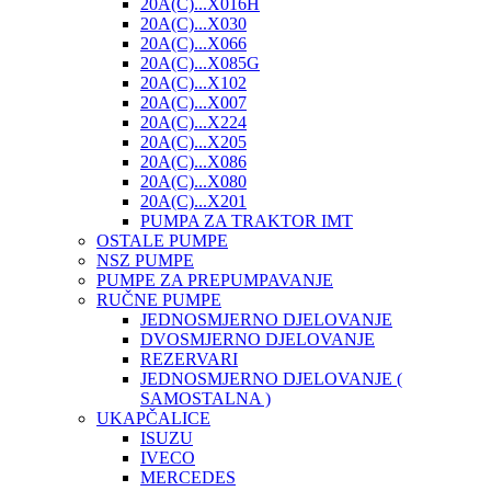
20A(C)...X016H
20A(C)...X030
20A(C)...X066
20A(C)...X085G
20A(C)...X102
20A(C)...X007
20A(C)...X224
20A(C)...X205
20A(C)...X086
20A(C)...X080
20A(C)...X201
PUMPA ZA TRAKTOR IMT
OSTALE PUMPE
NSZ PUMPE
PUMPE ZA PREPUMPAVANJE
RUČNE PUMPE
JEDNOSMJERNO DJELOVANJE
DVOSMJERNO DJELOVANJE
REZERVARI
JEDNOSMJERNO DJELOVANJE (
SAMOSTALNA )
UKAPČALICE
ISUZU
IVECO
MERCEDES