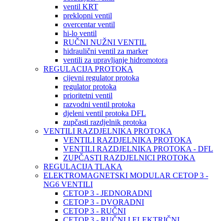
ventil KRT
preklopni ventil
overcentar ventil
hi-lo ventil
RUČNI NUŽNI VENTIL
hidraulični ventil za marker
ventili za upravljanje hidromotora
REGULACIJA PROTOKA
cijevni regulator protoka
regulator protoka
prioritetni ventil
razvodni ventil protoka
djeleni ventil protoka DFL
zupčasti razdjelnik protoka
VENTILI RAZDJELNIKA PROTOKA
VENTILI RAZDJELNIKA PROTOKA
VENTILI RAZDJELNIKA PROTOKA - DFL
ZUPČASTI RAZDJELNICI PROTOKA
REGULACIJA TLAKA
ELEKTROMAGNETSKI MODULAR CETOP 3 -
NG6 VENTILI
CETOP 3 - JEDNORADNI
CETOP 3 - DVORADNI
CETOP 3 - RUČNI
CETOP 3 - RUČNI I ELEKTRIČNI