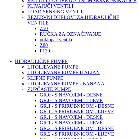
VENTILI ZA CJEPAČE I ŠUMARSKE PRIKOLICE
PLIVAJUČI VENTILI
LOAD SENSING VENTIL
REZERVNI DIJELOVI ZA HIDRAULIČNE
VENTILE
Z50
RUČKA ZA OZNAČIVANJE
poklopac ventila
Z80
P120
HIDRAULIČNE PUMPE
LITOLJEVANE PUMPE
LITOLJEVANE PUMPE ITALIAN
KLIPNE PUMPE
LITOLJEVANE PUMPE - BANANA
ZUPČASTE PUMPE
GR.0 - S NAVOJEM - DESNE
GR.0 - S NAVOJEM - LIJEVE
GR.1 - S PRIRUBNICOM - DESNE
GR.1 - S PRIRUBNICOM - LIJEVE
GR.1 - S NAVOJEM - DESNE
GR.1 - S NAVOJEM - LIJEVE
GR.2 - S PRIRUBNICOM - DESNE
GR.2 - S PRIRUBNICOM - LIJEVE