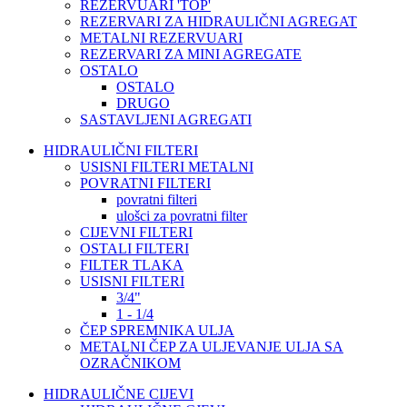
REZERVUARI 'TOP'
REZERVARI ZA HIDRAULIČNI AGREGAT
METALNI REZERVUARI
REZERVARI ZA MINI AGREGATE
OSTALO
OSTALO
DRUGO
SASTAVLJENI AGREGATI
HIDRAULIČNI FILTERI
USISNI FILTERI METALNI
POVRATNI FILTERI
povratni filteri
ulošci za povratni filter
CIJEVNI FILTERI
OSTALI FILTERI
FILTER TLAKA
USISNI FILTERI
3/4"
1 - 1/4
ČEP SPREMNIKA ULJA
METALNI ČEP ZA ULJEVANJE ULJA SA
OZRAČNIKOM
HIDRAULIČNE CIJEVI