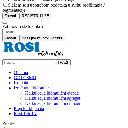
Slažem se s upotrebom podataka u svrhu profiliranja /
segmentacije
Zatvori
REGISTRUJ SE
Zaboravili ste lozinku?
Zatvori
Pošaljite mi novu lozinku
TRAŽI
O nama
GDJE SMO
Kontakt
Izračuni u hidraulici
Kalkulacija hidraulični cjepac
Kalkulacija hidraulični agregat
Kalkulacija hidraulični cilindar
Projekti klijenata
Rosi Teh TV
Profile