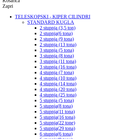
Košarica
Zapri
TELESKOPSKI - KIPER CILINDRI
STANDARD KUGLA
2 stupnja (3,5 ton)
2 stupnja(6 tona)
2 stupnja (9 tona)
2 stupnja (13 tona)
3 stupnja (5 tona)
3 stupnja (8 tona)
3 stupnja (11 tona)
3 stupnja (16 tona)
4 stupnja (7 tona)
4 stupnja (10 tona)
4 stupnja (14 tona)
4 stupnja (20 tona)
4 stupnja (25 tona)
5 stupnja (5 tona)
5 stupnja(8 tona)
5 stupnja(11 tona)
5 stupnja(16 tona)
5 stupnja(22 tone)
5 stupnja(29 tona)
6 stupnja(6 tona)