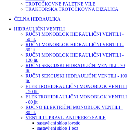
TROTOČKOVNE PALETNE VILE
TRAKTORSKA TROTOČKOVNA DIZALICA
ČELNA HIDRAULIKA
HIDRAULIČNI VENTILI
RUČNI MONOBLOK HIDRAULIČNI VENTILI -
50 lit.
RUČNI MONOBLOK HIDRAULIČNI VENTILI -
80 lit.
RUČNI MONOBLOK HIDRAULIČNI VENTILI -
120 lit.
RUČNI SEKCIJSKI HIDRAULIČNI VENTILI - 70
lit.
RUČNI SEKCIJSKI HIDRAULIČNI VENTILI - 100
lit.
ELEKTROHIDRAULIČNI MONOBLOK VENTILI
- 50 lit.
ELEKTROHIDRAULIČNI MONOBLOK VENTILI
- 80 lit.
RUČNO-ELEKTRIČNI MONOBLOK VENTILI -
80 lit.
VENTILI UPRAVLJANI PREKO SAJLE
sastavljeni sklop joystic
sastavljeni sklop 1 poz