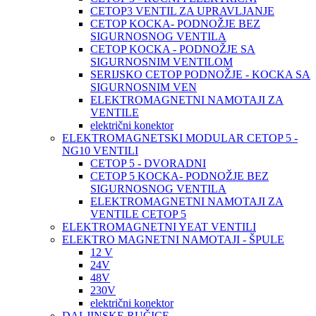
CETOP3 VENTIL ZA UPRAVLJANJE
CETOP KOCKA- PODNOŽJE BEZ
SIGURNOSNOG VENTILA
CETOP KOCKA - PODNOŽJE SA
SIGURNOSNIM VENTILOM
SERIJSKO CETOP PODNOŽJE - KOCKA SA
SIGURNOSNIM VEN
ELEKTROMAGNETNI NAMOTAJI ZA
VENTILE
električni konektor
ELEKTROMAGNETSKI MODULAR CETOP 5 -
NG10 VENTILI
CETOP 5 - DVORADNI
CETOP 5 KOCKA- PODNOŽJE BEZ
SIGURNOSNOG VENTILA
ELEKTROMAGNETNI NAMOTAJI ZA
VENTILE CETOP 5
ELEKTROMAGNETNI YEAT VENTILI
ELEKTRO MAGNETNI NAMOTAJI - ŠPULE
12 V
24V
48V
230V
električni konektor
DALJINSKE RUČICE