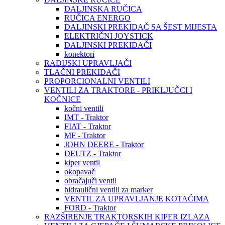
DALJINSKA RUČICA
RUČICA ENERGO
DALJINSKI PREKIDAČ SA ŠEST MIJESTA
ELEKTRIČNI JOYSTICK
DALJINSKI PREKIDAČI
konektori
RADIJSKI UPRAVLJAČI
TLAČNI PREKIDAČI
PROPORCIONALNI VENTILI
VENTILI ZA TRAKTORE - PRIKLJUČCI I
KOČNICE
kočni ventili
IMT - Traktor
FIAT - Traktor
MF - Traktor
JOHN DEERE - Traktor
DEUTZ - Traktor
kiper ventil
okopavač
obračajuči ventil
hidraulični ventili za marker
VENTIL ZA UPRAVLJANJE KOTAČIMA
FORD - Traktor
RAZŠIRENJE TRAKTORSKIH KIPER IZLAZA