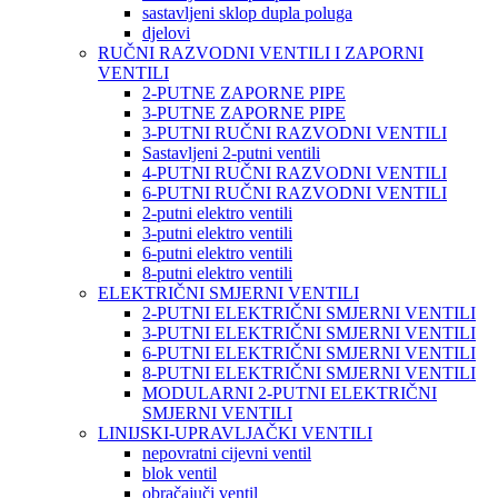
sastavljeni sklop dupla poluga
djelovi
RUČNI RAZVODNI VENTILI I ZAPORNI
VENTILI
2-PUTNE ZAPORNE PIPE
3-PUTNE ZAPORNE PIPE
3-PUTNI RUČNI RAZVODNI VENTILI
Sastavljeni 2-putni ventili
4-PUTNI RUČNI RAZVODNI VENTILI
6-PUTNI RUČNI RAZVODNI VENTILI
2-putni elektro ventili
3-putni elektro ventili
6-putni elektro ventili
8-putni elektro ventili
ELEKTRIČNI SMJERNI VENTILI
2-PUTNI ELEKTRIČNI SMJERNI VENTILI
3-PUTNI ELEKTRIČNI SMJERNI VENTILI
6-PUTNI ELEKTRIČNI SMJERNI VENTILI
8-PUTNI ELEKTRIČNI SMJERNI VENTILI
MODULARNI 2-PUTNI ELEKTRIČNI
SMJERNI VENTILI
LINIJSKI-UPRAVLJAČKI VENTILI
nepovratni cijevni ventil
blok ventil
obračajuči ventil