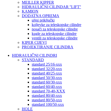
MEILLER KIPPER
HIDRAULIČNI CILINDAR ''LIFT''
KAMION
DODATNA OPREMA
uljni priključki
koljevke za teleskopske cilindre
nosači za teleskopske cilindre
kugle za teleskopske cilindre
ventili za teleskopske cilindre
KIPER CIJEVI
PROJEKTIRANJE CILINDRA
HIDRAULIČNI CILINDRI
STANDARD
standard 25/16-xxx
standard 32/20-xxx
standard 40/25-xxx
standard 50/30-xxx
standard 60/30-xxx
standard 60/40-xxx
standard 70-40-XXX
standard 80/40-xxx
standard 80/50-xxx
standard 100/50-xxx
HOLE