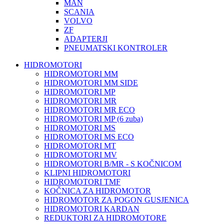
MAN
SCANIA
VOLVO
ZF
ADAPTERJI
PNEUMATSKI KONTROLER
HIDROMOTORI
HIDROMOTORI MM
HIDROMOTORI MM SIDE
HIDROMOTORI MP
HIDROMOTORI MR
HIDROMOTORI MR ECO
HIDROMOTORI MP (6 zuba)
HIDROMOTORI MS
HIDROMOTORI MS ECO
HIDROMOTORI MT
HIDROMOTORI MV
HIDROMOTORI B/MR - S KOČNICOM
KLIPNI HIDROMOTORI
HIDROMOTORI TMF
KOČNICA ZA HIDROMOTOR
HIDROMOTOR ZA POGON GUSJENICA
HIDROMOTORI KARDAN
REDUKTORI ZA HIDROMOTORE