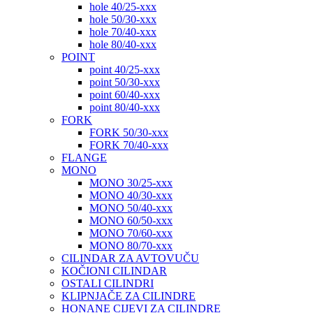
hole 40/25-xxx
hole 50/30-xxx
hole 70/40-xxx
hole 80/40-xxx
POINT
point 40/25-xxx
point 50/30-xxx
point 60/40-xxx
point 80/40-xxx
FORK
FORK 50/30-xxx
FORK 70/40-xxx
FLANGE
MONO
MONO 30/25-xxx
MONO 40/30-xxx
MONO 50/40-xxx
MONO 60/50-xxx
MONO 70/60-xxx
MONO 80/70-xxx
CILINDAR ZA AVTOVUČU
KOČIONI CILINDAR
OSTALI CILINDRI
KLIPNJAČE ZA CILINDRE
HONANE CIJEVI ZA CILINDRE