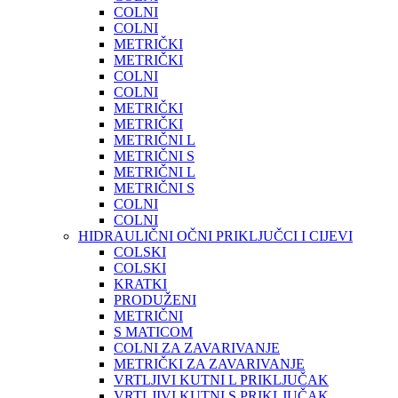
COLNI
COLNI
METRIČKI
METRIČKI
COLNI
COLNI
METRIČKI
METRIČKI
METRIČNI L
METRIČNI S
METRIČNI L
METRIČNI S
COLNI
COLNI
HIDRAULIČNI OČNI PRIKLJUČCI I CIJEVI
COLSKI
COLSKI
KRATKI
PRODUŽENI
METRIČNI
S MATICOM
COLNI ZA ZAVARIVANJE
METRIČKI ZA ZAVARIVANJE
VRTLJIVI KUTNI L PRIKLJUČAK
VRTLJIVI KUTNI S PRIKLJUČAK