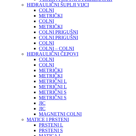
HIDRAULIČNI ŠUPLJI VIJCI
COLNI
METRIČKI
COLNI
METRIČKI
COLNI PRIGUŠNI
COLNI PRIGUŠNI
COLNI
COLNI – COLNI
HIDRAULIČNI ČEPOVI
COLNI
COLNI
METRIČKI
METRIČKI
METRIČNI L
METRIČNI L
METRIČNI S
METRIČNI S
JIC
JIC
MAGNETNI COLNI
MATICE I PRSTENI
PRSTENI L
PRSTENI S
MATICA L