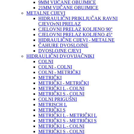
9MM VIJČANE OBUJMICE
21MM VIJČANE OBUJMICE
METALNE CIJEVI
HIDRAULIČNI PRIKLJUČAK RAVNI
CJEVOvNI PRELAZ
CJELOVNI PRELAZ KOLJENO 90°
CJELOVNI PRELAZ KOLJENO 45°
HIDRAULIČNE CIJEVI - METALNE
ČAHURE DVOSLOJNE
DVOSLOJNE CJEVI
HIDRAULIČNI DVOVIJAČNIKI
COLNI
COLNI - COLNI
COLNI - METRIČKI
METRIČKI
METRIČKI - METRIČKI
METRIČKI L - COLNI
METRIČKI S - COLNI
COLNI PRIGUŠNI
METRISCH L
METRIČKI S
METRIČKI L - METRIČKI L
METRIČKI S - METRIČKI S
METRIČKI L - COLNI
METRIČKI S - COLNI