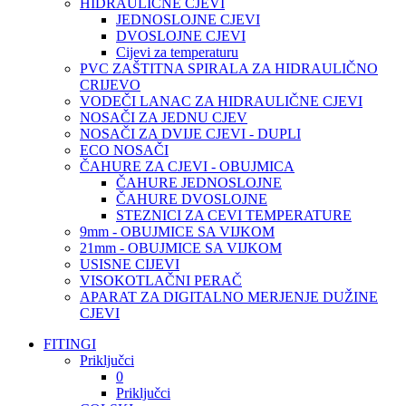
HIDRAULIČNE CJEVI
JEDNOSLOJNE CJEVI
DVOSLOJNE CJEVI
Cijevi za temperaturu
PVC ZAŠTITNA SPIRALA ZA HIDRAULIČNO
CRIJEVO
VODEČI LANAC ZA HIDRAULIČNE CJEVI
NOSAČI ZA JEDNU CJEV
NOSAČI ZA DVIJE CJEVI - DUPLI
ECO NOSAČI
ČAHURE ZA CJEVI - OBUJMICA
ČAHURE JEDNOSLOJNE
ČAHURE DVOSLOJNE
STEZNICI ZA CEVI TEMPERATURE
9mm - OBUJMICE SA VIJKOM
21mm - OBUJMICE SA VIJKOM
USISNE CIJEVI
VISOKOTLAČNI PERAČ
APARAT ZA DIGITALNO MERJENJE DUŽINE
CJEVI
FITINGI
Priključci
0
Priključci