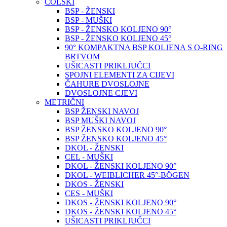
COLSKI
BSP - ŽENSKI
BSP - MUŠKI
BSP - ŽENSKO KOLJENO 90°
BSP - ŽENSKO KOLJENO 45°
90° KOMPAKTNA BSP KOLJENA S O-RING
BRTVOM
UŠICASTI PRIKLJUČCI
SPOJNI ELEMENTI ZA CIJEVI
ČAHURE DVOSLOJNE
DVOSLOJNE CJEVI
METRIČNI
BSP ŽENSKI NAVOJ
BSP MUŠKI NAVOJ
BSP ŽENSKO KOLJENO 90°
BSP ŽENSKO KOLJENO 45°
DKOL - ŽENSKI
CEL - MUŠKI
DKOL - ŽENSKI KOLJENO 90°
DKOL - WEIBLICHER 45°-BÖGEN
DKOS - ŽENSKI
CES - MUŠKI
DKOS - ŽENSKI KOLJENO 90°
DKOS - ŽENSKI KOLJENO 45°
UŠICASTI PRIKLJUČCI