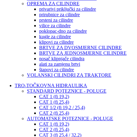
OPREMA ZA CILINDRE
privarivi priključki za cilindre
prirubnice za cilindre
prsteni za cilindre
vilice za cilindre
poklopac-dno za cilindre
kugle za cilindre
klipovi za cilindre
BRTVE ZA DVOSMJERNE CILINDRE
BRTVE ZA JEDNOSMJERNE CILINDRE
nosač klipnjače cilindra
alati za zamjenu brtvi
štapovi za cilindre
VOLANSKI CILINDRI ZA TRAKTORE
TRO-TOČKOVNA HIDRAULIKA
STANDARD POTEZNICE - POLUGE
CAT 1 (fi 19,2)
CAT 1 (fi 25,4)
CAT 1/2 (fi 19,2 / 25,4)
CAT 2 (fi 25,4)
AUTOMATSKE POTEZNICE - POLUGE
CAT 1 (fi 19,2)
CAT 2 (fi 25,4)
CAT 3 (fi 25,4 / 32,2)