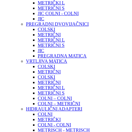
METRIČKI L
METRIČNI S
JIC COLNI - COLNI
JIC
PREGRADNI DVOVIJAČNICI
COLSKI
METRIČNI
METRIČNI L
METRIČNI S
JIC
PREGRADNA MATICA
VRTLJIVA MATICA
COLSKI
METRIČNI
COLSKI
METRIČNI
METRIČNI L
METRIČNI S
COLNI – COLNI
COLNI – METRIČNI
HIDRAULIČNI ADAPTERI
COLNI
METRIČKI
COLNI - COLNI
METRISCH - METRISCH