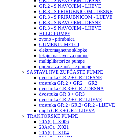
GR.2 - S NAVOJEM - DESNE
GR.2 - S NAVOJEM - LIJEVE
GR.3 - S PRIRUBNICOM - DESNE
GR.3 - S PRIRUBNICOM - LIJEVE
GR.3 - S NAVOJEM - DESNE
GR.3 - S NAVOJEM - LIJEVE
HI-LO PUMPE
zvono - prirubnica
GUMENI UMETCI
elektromagnetne sklopke
ležajni nastavci za pumpe
multiplikatori za pumpe
oprema za zupčaste pumpe
SASTAVLJIVE ZUPČASTE PUMPE
dvostruka GR.2 + GR2 DESNE
trostruka GR.2 + GR2 + GR2
dvostruka GR.3 + GR.2 DESNA
dvostruka GR.3 + GR3
dvostruka GR.2 + GR2 LIJEVE
trostruka GR.2+GR.2+GR.2 - LIJEVE
dupla GR.3 + GR.2 LIJEVA
TRAKTORSKE PUMPE
20A(C)...X006
20A(C)...X021
20A(C)...X104