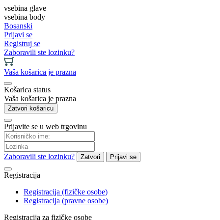
vsebina glave
vsebina body
Bosanski
Prijavi se
Registruj se
Zaboravili ste lozinku?
Vaša košarica je prazna
Košarica status
Vaša košarica je prazna
Zatvori košaricu
Prijavite se u web trgovinu
Zaboravili ste lozinku?
Zatvori
Prijavi se
Registracija
Registracija (fizičke osobe)
Registracija (pravne osobe)
Registracija za fizičke osobe