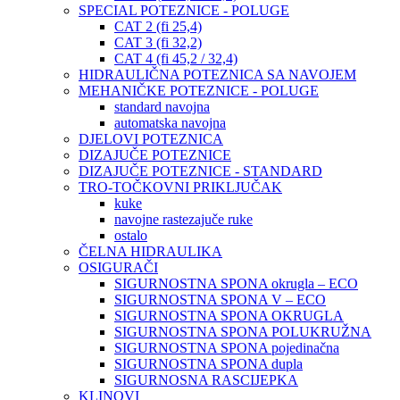
SPECIAL POTEZNICE - POLUGE
CAT 2 (fi 25,4)
CAT 3 (fi 32,2)
CAT 4 (fi 45,2 / 32,4)
HIDRAULIČNA POTEZNICA SA NAVOJEM
MEHANIČKE POTEZNICE - POLUGE
standard navojna
automatska navojna
DJELOVI POTEZNICA
DIZAJUČE POTEZNICE
DIZAJUČE POTEZNICE - STANDARD
TRO-TOČKOVNI PRIKLJUČAK
kuke
navojne rastezajuče ruke
ostalo
ČELNA HIDRAULIKA
OSIGURAČI
SIGURNOSTNA SPONA okrugla – ECO
SIGURNOSTNA SPONA V – ECO
SIGURNOSTNA SPONA OKRUGLA
SIGURNOSTNA SPONA POLUKRUŽNA
SIGURNOSTNA SPONA pojedinačna
SIGURNOSTNA SPONA dupla
SIGURNOSNA RASCIJEPKA
KLINOVI